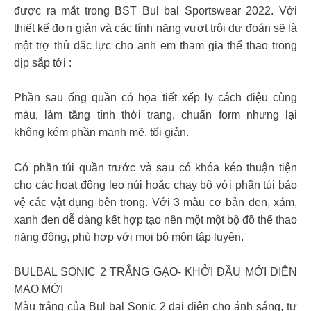
được ra mắt trong BST Bul bal Sportswear 2022. Với
thiết kế đơn giản và các tính năng vượt trội dự đoán sẽ là
một trợ thủ đắc lực cho anh em tham gia thể thao trong
dịp sắp tới :
Phần sau ống quần có họa tiết xếp ly cách điệu cùng
màu, làm tăng tính thời trang, chuẩn form nhưng lại
không kém phần mạnh mẽ, tối giản.
Có phần túi quần trước và sau có khóa kéo thuận tiện
cho các hoạt động leo núi hoặc chạy bộ với phần túi bảo
vệ các vật dụng bên trong. Với 3 màu cơ bản đen, xám,
xanh đen dễ dàng kết hợp tạo nên một một bộ đồ thể thao
năng động, phù hợp với mọi bộ môn tập luyện.
BULBAL SONIC 2 TRẮNG GẠO- KHỞI ĐẦU MỚI DIỆN
MẠO MỚI
Màu trắng của Bul bal Sonic 2 đại diện cho ánh sáng, tự