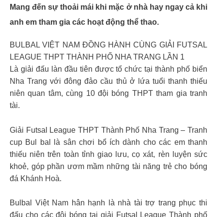
Mang đến sự thoải mái khi mặc ở nhà hay ngay cả khi
anh em tham gia các hoạt động thể thao.
BULBAL VIỆT NAM ĐỒNG HÀNH CÙNG GIẢI FUTSAL
LEAGUE THPT THÀNH PHỐ NHA TRANG LẦN 1
Là giải đấu làn đầu tiên được tổ chức tại thành phố biển
Nha Trang với đông đảo cầu thủ ở lứa tuổi thanh thiếu
niên quan tâm, cùng 10 đội bóng THPT tham gia tranh
tài.
Giải Futsal League THPT Thành Phố Nha Trang – Tranh
cup Bul bal là sân chơi bổ ích dành cho các em thanh
thiếu niên trên toàn tỉnh giao lưu, cọ xát, rèn luyện sức
khoẻ, góp phần ươm mầm những tài năng trẻ cho bóng
đá Khánh Hoà.
Bulbal Việt Nam hân hạnh là nhà tài trợ trang phục thi
đấu cho các đội bóng tại giải Futsal League Thành phố