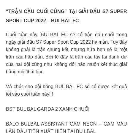
“TRẬN CẦU CUỐI CÙNG” TẠI GIẢI ĐẤU S7 SUPER
SPORT CUP 2022 – BULBAL FC
Cuối tuần này, BULBAL FC sẽ có trận đấu cuối trong
ngày giải đấu S7 Super Sport Cup 2022 hạ màn. Tuy đây
không phải là trận chung kết, nhưng hứa hẹn sẽ là một
trận cầu hấp dẫn. Bởi lẽ đây là trận cầu lấy lại danh dự
của hai đội cũng như không đội nào muốn kết thúc giải
bằng một thất bại.
Và chúc cho đội bóng BUL BAL FC sẽ có được kết quả
tốt vào cuối tuần này!!!
BST BUL BAL GARDA 2 XANH CHUỐI
BALO BULBAL ASSISTANT CAM NEON – GAM MÀU
LẦN ĐẦU TIÊN XUẤT HIỆN TẠI BU LBAL