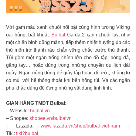
Với gam màu xanh chuối nổi bật cùng hình tượng Viking
oai hùng, bất khuất.
Bulbal
Garda 2 xanh chuối tựa như
một chiến binh dũng mãnh, tiếp thêm nhiệt huyết giúp các
thủ môn trở thành rào chắn vững chắc trước thủ thành.
Túi gồm một ngăn trống chính lớn cho đồ tập, bóng đá,
găng tay… hoặc dùng trong những chuyến du lịch dài
ngày. Ngăn riêng dùng để giày tập hoặc đồ ướt, không lo
có mùi với hệ thống thoát khí bên hông túi. Và các ngăn
phụ khác dùng để đựng những vật dụng linh tinh.
GIAN HÀNG TMĐT Bulbal:
– Website:
bulbal.vn
– Shopee:
shopee.vn/bulbalvn
– Lazada:
www.lazada.vn/shop/bulbal-viet-nam
–
Tiki:
tiki?bulbal