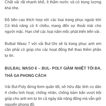
Chất vải rất nhanh khô, ít thấm nước và có trọng lượng
khá nhẹ.
Độ bền cao thích hợp với các loại trang phục ngoài trời
Có khả năng có 4 chiều, mang đến sự thoải mái cho
người mặc. Hạn chế các loại nấm mốc phát triển trên vải .
Bulbal Waso 7 với vải Bul-Shi sẽ là trang phục anh em
cần phải có giúp cho các hoạt động thể thao thêm phần
tự tin.
BULBAL WASO 6 – BUL- POLY GIẢM NHIỆT TỐI ĐA,
THẢ GA PHONG CÁCH
Vải Bul-Poly đứng form quần tốt, sở hữu đặc tính co dãn
4 chiều linh hoạt, chống nhăn, chống bám bẩn vượt trội
giúp cho anh em tự tin cả ngày dài năng động mà vẫn giữ
nguyên phong độ.