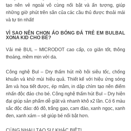
tạo nên vẻ ngoài vô cùng nổi bật và ấn tượng, giúp
những giờ phút trên sân của các cầu thủ được thoải mái
và tự tin nhất!
VÌ SAO NÊN CHỌN ÁO BÓNG ĐÁ TRẺ EM BULBAL
XONA KID CHO BÉ?
Vải mè BUL – MICRODOT cao cấp, co giãn tốt, thông
thoáng, mềm mịn với da.
Công nghệ Bul – Dry thấm hút mồ hôi siêu tốc, chống
khuẩn và khử mùi hiệu quả. Thiết kế với hiệu ứng sóng
âm và họa tiết được, ép mâm, in dập chìm tạo nên điểm
nhấn độc đáo cho bé. Công nghệ thấm hút Bul – Dry hiện
đại giúp sản phẩm dễ giặt và nhanh khô x2 lần. Có 6 màu
sắc độc đáo: đỏ đô, trắng gạo, cam đào, xanh ngọc, xanh
đen, xanh xám – sẽ giúp bé nổi bật hơn.
CÙNG NHAU TẠO SỰ KHÁC BIỆT!