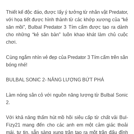
Thiết kế độc đáo, được lấy ý tưởng từ nhân vật Predator,
với họa tiết được hình thành từ các khớp xương của “kẻ
săn mồi”, Bulbal Predator 3 Tím cẩm được tạo ra dành
cho những “kẻ săn bàn” luôn khao khát làm chủ cuộc
chơi.
Cùng ngắm nhìn vẻ đẹp của Predator 3 Tím cẩm trên sân
bóng nhé!
BULBAL SONIC 2- NĂNG LƯỢNG BỨT PHÁ
Làm nóng sân cỏ với nguồn năng lượng từ Bulbal Sonic
2.
Với khả năng thấm hút mồ hôi siêu cấp từ chất vải Bul-
Fizy21 mang đến cho các anh em một cảm giác thoải
mái, tự tin, sẵn sàng xung trận tạo ra một trận đấu đỉnh