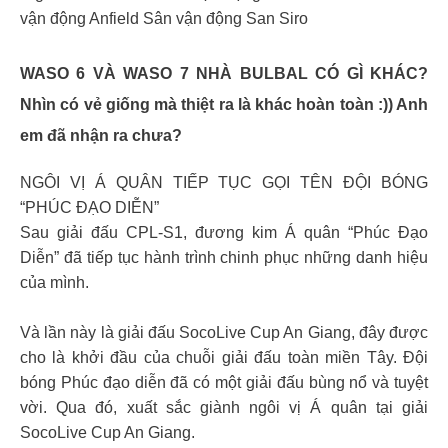
vận động Anfield Sân vận động San Siro
WASO 6 VÀ WASO 7 NHÀ BULBAL CÓ GÌ KHÁC?
Nhìn có vẻ giống mà thiệt ra là khác hoàn toàn :)) Anh
em đã nhận ra chưa?
NGÔI VỊ Á QUÂN TIẾP TỤC GỌI TÊN ĐỘI BÓNG
“PHÚC ĐẠO DIỄN”
Sau giải đấu CPL-S1, đương kim Á quân “Phúc Đạo
Diễn” đã tiếp tục hành trình chinh phục những danh hiệu
của mình.
Và lần này là giải đấu SocoLive Cup An Giang, đây được
cho là khởi đầu của chuỗi giải đấu toàn miền Tây. Đội
bóng Phúc đạo diễn đã có một giải đấu bùng nổ và tuyệt
vời. Qua đó, xuất sắc giành ngôi vị Á quân tại giải
SocoLive Cup An Giang.