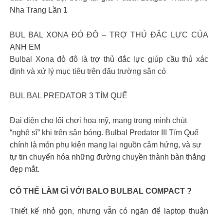
Nha Trang Lần 1
BUL BAL XONA ĐỎ ĐÔ – TRỢ THỦ ĐẮC LỰC CỦA
ANH EM
Bulbal Xona đỏ đô là trợ thủ đắc lực giúp cầu thủ xác
định và xử lý mục tiêu trên đấu trường sân cỏ
BUL BAL PREDATOR 3 TÍM QUẾ
Đại diện cho lối chơi hoa mỹ, mang trong mình chút
“nghệ sĩ” khi trên sân bóng. Bulbal Predator III Tím Quế
chính là món phụ kiện mang lại nguồn cảm hứng, và sự
tự tin chuyển hóa những đường chuyền thành bàn thắng
đẹp mắt.
CÓ THỂ LÀM GÌ VỚI BALO BULBAL COMPACT ?
Thiết kế nhỏ gọn, nhưng vẫn có ngăn để laptop thuận