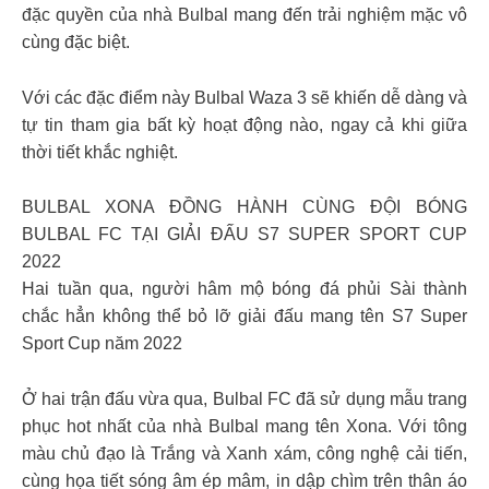
đặc quyền của nhà Bulbal mang đến trải nghiệm mặc vô
cùng đặc biệt.
Với các đặc điểm này Bulbal Waza 3 sẽ khiến dễ dàng và
tự tin tham gia bất kỳ hoạt động nào, ngay cả khi giữa
thời tiết khắc nghiệt.
BULBAL XONA ĐỒNG HÀNH CÙNG ĐỘI BÓNG
BULBAL FC TẠI GIẢI ĐẤU S7 SUPER SPORT CUP
2022
Hai tuần qua, người hâm mộ bóng đá phủi Sài thành
chắc hẳn không thể bỏ lỡ giải đấu mang tên S7 Super
Sport Cup năm 2022
Ở hai trận đấu vừa qua, Bulbal FC đã sử dụng mẫu trang
phục hot nhất của nhà Bulbal mang tên Xona. Với tông
màu chủ đạo là Trắng và Xanh xám, công nghệ cải tiến,
cùng họa tiết sóng âm ép mâm, in dập chìm trên thân áo