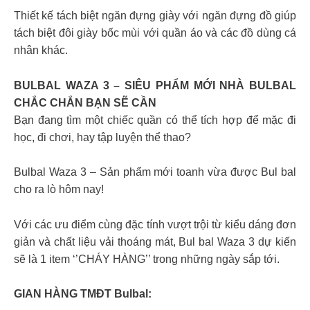
Thiết kế tách biệt ngăn đựng giày với ngăn đựng đồ giúp
tách biệt đôi giày bốc mùi với quần áo và các đồ dùng cá
nhân khác.
BULBAL WAZA 3 – SIÊU PHẨM MỚI NHÀ BULBAL
CHẮC CHẮN BẠN SẼ CẦN
Bạn đang tìm một chiếc quần có thể tích hợp để mặc đi
học, đi chơi, hay tập luyện thể thao?
Bulbal Waza 3 – Sản phẩm mới toanh vừa được Bul bal
cho ra lò hôm nay!
Với các ưu điểm cùng đặc tính vượt trội từ kiểu dáng đơn
giản và chất liệu vải thoáng mát, Bul bal Waza 3 dự kiến
sẽ là 1 item ‘’CHÁY HÀNG’’ trong những ngày sắp tới.
GIAN HÀNG TMĐT Bulbal: