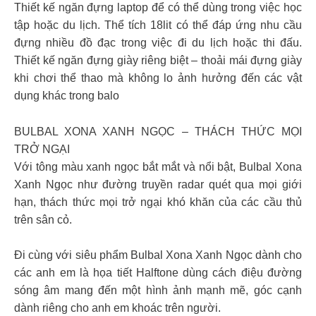
Thiết kế ngăn đựng laptop để có thể dùng trong việc học
tập hoặc du lịch. Thể tích 18lit có thể đáp ứng nhu cầu
đựng nhiều đồ đạc trong việc đi du lịch hoặc thi đấu.
Thiết kế ngăn đựng giày riêng biệt – thoải mái đựng giày
khi chơi thể thao mà không lo ảnh hưởng đến các vật
dụng khác trong balo
BULBAL XONA XANH NGỌC – THÁCH THỨC MỌI
TRỞ NGẠI
Với tông màu xanh ngọc bắt mắt và nổi bật, Bulbal Xona
Xanh Ngọc như đường truyền radar quét qua mọi giới
hạn, thách thức mọi trở ngại khó khăn của các cầu thủ
trên sân cỏ.
Đi cùng với siêu phẩm Bulbal Xona Xanh Ngọc dành cho
các anh em là họa tiết Halftone dùng cách điệu đường
sóng âm mang đến một hình ảnh mạnh mẽ, góc cạnh
dành riêng cho anh em khoác trên người.