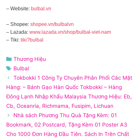
– Website:
bulbal.vn
– Shopee:
shopee.vn/bulbalvn
– Lazada:
www.lazada.vn/shop/bulbal-viet-nam
– Tiki:
tiki?bulbal
Danh
Thương Hiệu
mục
Thẻ
Bulbal
Tokbokki 1 Công Ty Chuyên Phân Phối Các Mặt
Hàng: – Bánh Gạo Hàn Quốc Tokbokki – Hàng
Đông Lạnh Nhập Khẩu Malaysia Thương Hiệu: Eb,
Cb, Oceanria, Richmama, Fusipim, Lichuan
Nhà sách Phương Thu Quà Tặng Kèm: 01
Bookmark, 02 Postcard, Tặng Kèm 01 Poster A3
Cho 1000 Đơn Hàng Đầu Tiên. Sách In Trên Chất