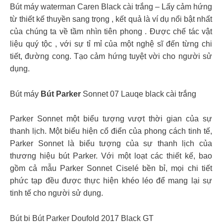
Bút máy waterman Caren Black cài trắng – Lấy cảm hứng
từ thiết kế thuyền sang trọng , kết quả là ví dụ nổi bật nhất
của chúng ta về tầm nhìn tiên phong . Được chế tác vật
liệu quý tộc , với sự tỉ mỉ của một nghệ sĩ đến từng chi
tiết, đường cong. Tạo cảm hứng tuyệt vời cho người sử
dụng.
Bút máy
Bút Parker
Sonnet 07 Lauqe black cài trắng
Parker Sonnet một biểu tượng vượt thời gian của sự
thanh lịch. Một biểu hiện cổ điển của phong cách tinh tế,
Parker Sonnet là biểu tượng của sự thanh lịch của
thương hiệu bút Parker. Với một loạt các thiết kế, bao
gồm cả mẫu Parker Sonnet Ciselé bền bỉ, mọi chi tiết
phức tạp đều được thực hiện khéo léo để mang lại sự
tinh tế cho người sử dụng.
Bút bi Bút Parker Doufold 2017 Black GT