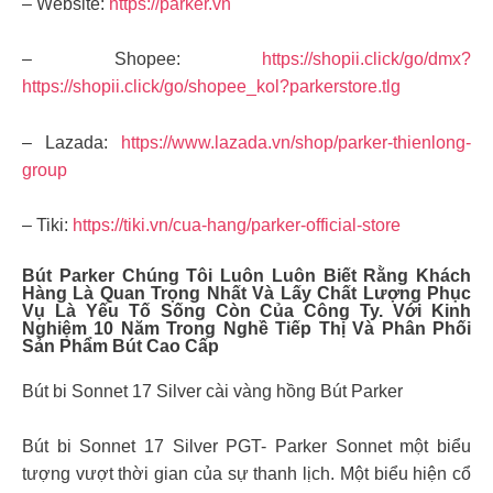
– Website:
https://parker.vn
– Shopee:
https://shopii.click/go/dmx?
https://shopii.click/go/shopee_kol?parkerstore.tlg
– Lazada:
https://www.lazada.vn/shop/parker-thienlong-
group
– Tiki:
https://tiki.vn/cua-hang/parker-official-store
Bút Parker Chúng Tôi Luôn Luôn Biết Rằng Khách
Hàng Là Quan Trọng Nhất Và Lấy Chất Lượng Phục
Vụ Là Yếu Tố Sống Còn Của Công Ty. Với Kinh
Nghiệm 10 Năm Trong Nghề Tiếp Thị Và Phân Phối
Sản Phẩm Bút Cao Cấp
Bút bi Sonnet 17 Silver cài vàng hồng Bút Parker
Bút bi Sonnet 17 Silver PGT- Parker Sonnet một biểu
tượng vượt thời gian của sự thanh lịch. Một biểu hiện cổ