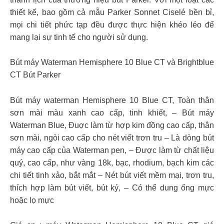
thiết kế, bao gồm cả mẫu Parker Sonnet Ciselé bền bỉ,
mọi chi tiết phức tạp đều được thực hiện khéo léo để
mang lại sự tinh tế cho người sử dụng.
Bút máy Waterman Hemisphere 10 Blue CT và Brightblue
CT Bút Parker
Bút máy waterman Hemisphere 10 Blue CT, Toàn thân
sơn mài màu xanh cao cấp, tinh khiết, – Bút máy
Waterman Blue, Đuợc làm từ hợp kim đồng cao cấp, thân
sơn mài, ngòi cao cấp cho nét viết trơn tru – Là dòng bút
máy cao cấp của Waterman pen, – Được làm từ chất liệu
quý, cao cấp, như vàng 18k, bạc, rhodium, bạch kim các
chi tiết tinh xảo, bắt mắt – Nét bút viết mềm mại, trơn tru,
thích hợp làm bút viết, bút ký, – Có thể dung ống mực
hoặc lọ mực