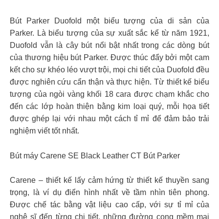
Bút Parker Duofold một biểu tượng của di sản của
Parker. Là biểu tượng của sự xuất sắc kể từ năm 1921,
Duofold vẫn là cây bút nổi bật nhất trong các dòng bút
của thương hiệu bút Parker. Được thúc đẩy bởi một cam
kết cho sự khéo léo vượt trội, mọi chi tiết của Duofold đều
được nghiên cứu cẩn thận và thực hiện. Từ thiết kế biểu
tượng của ngòi vàng khối 18 cara được chạm khắc cho
đến các lớp hoàn thiện bằng kim loại quý, mỗi họa tiết
được ghép lại với nhau một cách tỉ mỉ để đảm bảo trải
nghiệm viết tốt nhất.
Bút máy Carene SE Black Leather CT Bút Parker
Carene – thiết kế lấy cảm hứng từ thiết kế thuyền sang
trọng, là ví dụ điển hình nhất về tầm nhìn tiên phong.
Được chế tác bằng vật liệu cao cấp, với sự tỉ mỉ của
nghệ sĩ đến từng chi tiết, những đường cong mềm mại