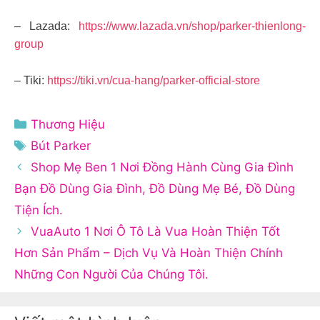
– Lazada:
https://www.lazada.vn/shop/parker-thienlong-
group
– Tiki:
https://tiki.vn/cua-hang/parker-official-store
Danh
Thương Hiệu
mục
Thẻ
Bút Parker
Shop Mẹ Ben 1 Nơi Đồng Hành Cùng Gia Đình
Bạn Đồ Dùng Gia Đình, Đồ Dùng Mẹ Bé, Đồ Dùng
Tiện Ích.
VuaAuto 1 Nơi Ô Tô Là Vua Hoàn Thiện Tốt
Hơn Sản Phẩm – Dịch Vụ Và Hoàn Thiện Chính
Những Con Người Của Chúng Tôi.