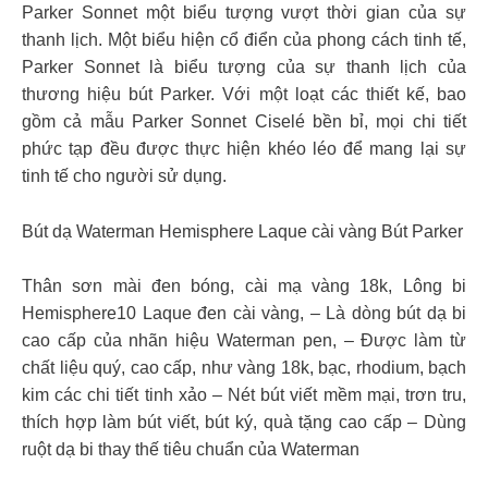
Parker Sonnet một biểu tượng vượt thời gian của sự
thanh lịch. Một biểu hiện cổ điển của phong cách tinh tế,
Parker Sonnet là biểu tượng của sự thanh lịch của
thương hiệu bút Parker. Với một loạt các thiết kế, bao
gồm cả mẫu Parker Sonnet Ciselé bền bỉ, mọi chi tiết
phức tạp đều được thực hiện khéo léo để mang lại sự
tinh tế cho người sử dụng.
Bút dạ Waterman Hemisphere Laque cài vàng Bút Parker
Thân sơn mài đen bóng, cài mạ vàng 18k, Lông bi
Hemisphere10 Laque đen cài vàng, – Là dòng bút dạ bi
cao cấp của nhãn hiệu Waterman pen, – Được làm từ
chất liệu quý, cao cấp, như vàng 18k, bạc, rhodium, bạch
kim các chi tiết tinh xảo – Nét bút viết mềm mại, trơn tru,
thích hợp làm bút viết, bút ký, quà tặng cao cấp – Dùng
ruột dạ bi thay thế tiêu chuẩn của Waterman