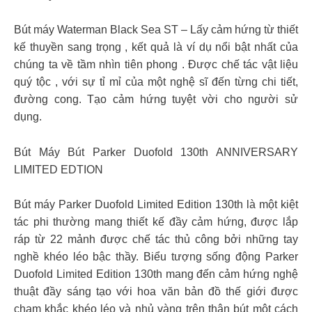
Bút máy Waterman Black Sea ST – Lấy cảm hứng từ thiết
kế thuyền sang trọng , kết quả là ví dụ nổi bật nhất của
chúng ta về tầm nhìn tiên phong . Được chế tác vật liệu
quý tộc , với sự tỉ mỉ của một nghệ sĩ đến từng chi tiết,
đường cong. Tạo cảm hứng tuyệt vời cho người sử
dụng.
Bút Máy Bút Parker Duofold 130th ANNIVERSARY
LIMITED EDTION
Bút máy Parker Duofold Limited Edition 130th là một kiệt
tác phi thường mang thiết kế đầy cảm hứng, được lắp
ráp từ 22 mảnh được chế tác thủ công bởi những tay
nghề khéo léo bậc thầy. Biểu tượng sống động Parker
Duofold Limited Edition 130th mang đến cảm hứng nghệ
thuật đầy sáng tạo với hoa văn bản đồ thế giới được
chạm khắc khéo léo và nhủ vàng trên thân bút một cách