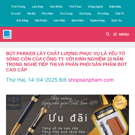
Chuyển
Thời Trang
Làm Đẹp
Sức Khỏe
Thể Thao
Công Nghệ
Điện Máy
đến
Du Lịch
Mẹ Bé
Phụ Kiện
Thú Cưng
Gia Dụng
Ăn Uống
Giải Trí
nội
Đời Sống
Mỹ Phẩm
Linh Kiện
Bảo Hiểm
Ngân Hàng
Dịch Vụ
dung
MENU
BÚT PARKER LẤY CHẤT LƯỢNG PHỤC VỤ LÀ YẾU TỐ
SỐNG CÒN CỦA CÔNG TY. VỚI KINH NGHIỆM 10 NĂM
TRONG NGHỀ TIẾP THỊ VÀ PHÂN PHỐI SẢN PHẨM BÚT
CAO CẤP
Thứ Hai, 14-04-2025
Bởi
shopsanpham.com