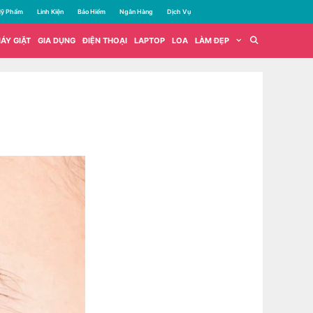
ỹ Phẩm
Linh Kiện
Bảo Hiểm
Ngân Hàng
Dịch Vụ
ÁY GIẶT
GIA DỤNG
ĐIỆN THOẠI
LAPTOP
LOA
LÀM ĐẸP