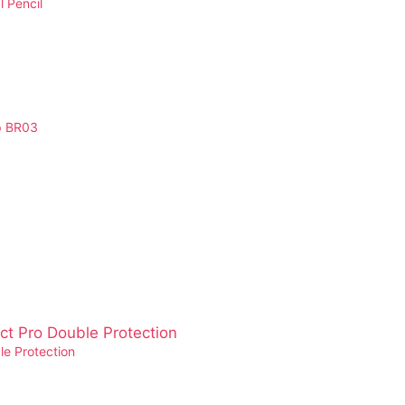
 Pencil
p BR03
e Protection