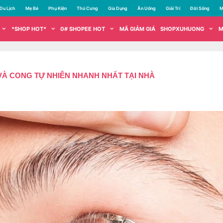
Du Lịch
Mẹ Bé
Phụ Kiện
Thú Cưng
Gia Dụng
Ăn Uống
Giải Trí
Đời Sống
M
*SHOP HOT*
0# SHOPEE HOT
MÃ GIẢM GIÁ
SHOPXUHUONG
M
VÀ CONG TỰ NHIÊN NHANH NHẤT TẠI NHÀ