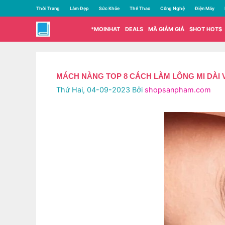
Chuyển
Thời Trang
Làm Đẹp
Sức Khỏe
Thể Thao
Công Nghệ
Điện Máy
đến
nội
*MOINHAT
DEALS
MÃ GIẢM GIÁ
$HOT HOT$
dung
MÁCH NÀNG TOP 8 CÁCH LÀM LÔNG MI DÀI 
Thứ Hai, 04-09-2023
Bởi
shopsanpham.com