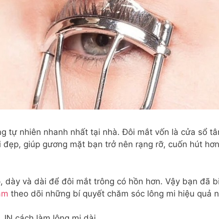
g tự nhiên nhanh nhất tại nhà. Đôi mắt vốn là cửa sổ tâ
i đẹp, giúp gương mặt bạn trở nên rạng rỡ, cuốn hút hơn
 dày và dài để đôi mắt trông có hồn hơn. Vậy bạn đã bi
am
theo dõi những bí quyết chăm sóc lông mi hiệu quả ng
IN cách làm lông mi dài