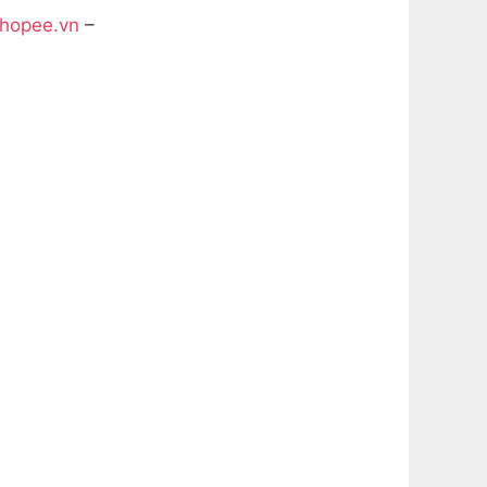
shopee.vn
–