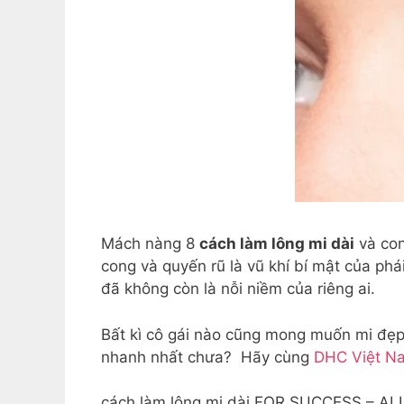
Mách nàng 8
cách làm lông mi dài
và con
cong và quyến rũ là vũ khí bí mật của phá
đã không còn là nỗi niềm của riêng ai.
Bất kì cô gái nào cũng mong muốn mi đẹp,
nhanh nhất chưa? Hãy cùng
DHC Việt N
cách làm lông mi dài FOR SUCCESS – ALL 