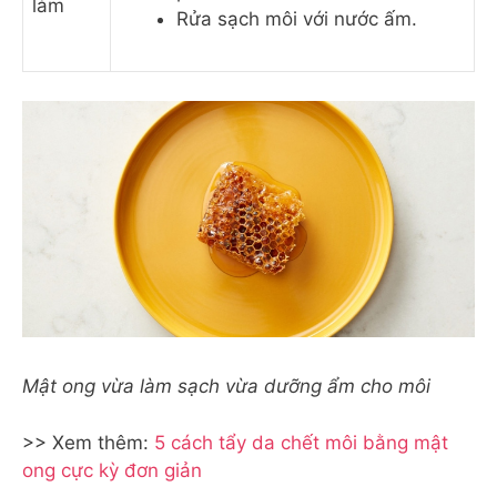
làm
Rửa sạch môi với nước ấm.
Mật ong vừa làm sạch vừa dưỡng ẩm cho môi
>> Xem thêm:
5 cách tẩy da chết môi bằng mật
ong cực kỳ đơn giản