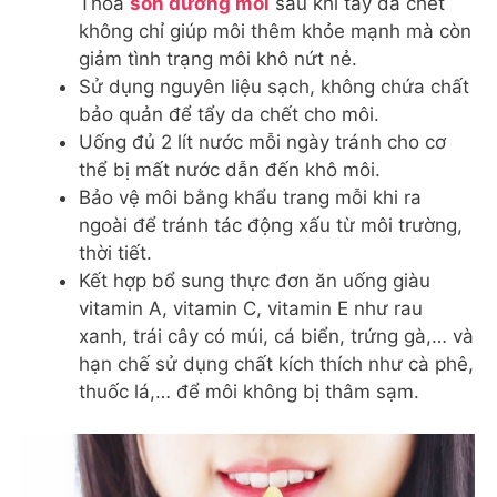
Thoa
son dưỡng môi
sau khi tẩy da chết
không chỉ giúp môi thêm khỏe mạnh mà còn
giảm tình trạng môi khô nứt nẻ.
Sử dụng nguyên liệu sạch, không chứa chất
bảo quản để tẩy da chết cho môi.
Uống đủ 2 lít nước mỗi ngày tránh cho cơ
thể bị mất nước dẫn đến khô môi.
Bảo vệ môi bằng khẩu trang mỗi khi ra
ngoài để tránh tác động xấu từ môi trường,
thời tiết.
Kết hợp bổ sung thực đơn ăn uống giàu
vitamin A, vitamin C, vitamin E như rau
xanh, trái cây có múi, cá biển, trứng gà,… và
hạn chế sử dụng chất kích thích như cà phê,
thuốc lá,… để môi không bị thâm sạm.