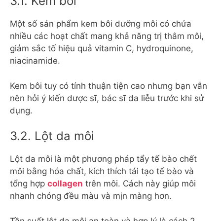
3.1. Kem bôi
Một số sản phẩm kem bôi dưỡng môi có chứa
nhiều các hoạt chất mang khả năng trị thâm môi,
giảm sắc tố hiệu quả vitamin C, hydroquinone,
niacinamide.
Kem bôi tuy có tính thuận tiện cao nhưng bạn vẫn
nên hỏi ý kiến dược sĩ, bác sĩ da liễu trước khi sử
dụng.
3.2. Lột da môi
Lột da môi là một phương pháp tẩy tế bào chết
môi bằng hóa chất, kích thích tái tạo tế bào và
tổng hợp
collagen
trên môi. Cách này giúp môi
nhanh chóng đều màu và mịn màng hơn.
Tần suất lột da môi an toàn và hợp lý là cách 2