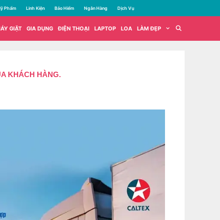
ỹ Phẩm
Linh Kiện
Bảo Hiểm
Ngân Hàng
Dịch Vụ
ÁY GIẶT
GIA DỤNG
ĐIỆN THOẠI
LAPTOP
LOA
LÀM ĐẸP
CỦA KHÁCH HÀNG.