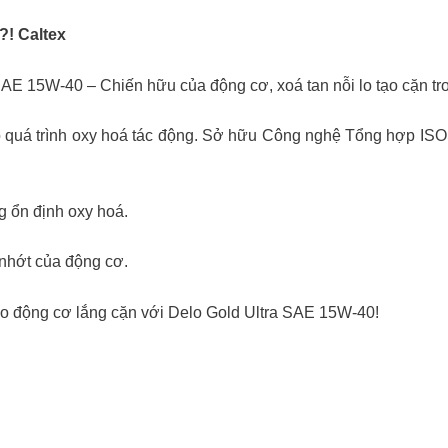
! Caltex
a SAE 15W-40 – Chiến hữu của động cơ, xoá tan nỗi lo tạo cặn t
o quá trình oxy hoá tác động. Sở hữu Công nghệ Tổng hợp IS
g ổn định oxy hoá.
 nhớt của động cơ.
 lo động cơ lắng cặn với Delo Gold Ultra SAE 15W-40!