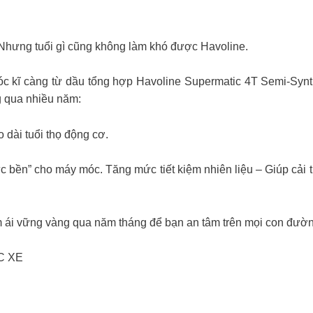
 Nhưng tuổi gì cũng không làm khó được Havoline.
sóc kĩ càng từ dầu tổng hợp Havoline Supermatic 4T Semi-Syn
g qua nhiều năm:
o dài tuổi thọ động cơ.
sức bền” cho máy móc. Tăng mức tiết kiệm nhiên liệu – Giúp cải 
êm ái vững vàng qua năm tháng để bạn an tâm trên mọi con đườ
C XE