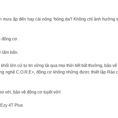
ưa ập đến hay cái nóng “bỏng da”! Không chỉ ảnh hưởng tới ta
i động cơ.
ơ lấm bẩn.
ối lớn cứ tự tin vững lái qua mọi thời tiết bất thường, bảo vệ
 công nghệ C.O.R.E+, động cơ không những được thiết lập Rào
o với, bảo vệ động cơ tuyệt vời!
 Ezy 4T Plus