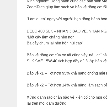
Kinh nghiệm: Đồng hành cùng các bạn sinh viên
ZoomTech giúp làm sạch và bảo vệ động cơ tối 
“Làm quen” ngay với người bạn đồng hành hoàn 
DELO 400 SLK – NHÂN 3 BẢO VỆ, NHÂN NG
“Một cây làm chẳng nên non
Ba cây chụm lại nên hòn núi cao”
Bảo vệ động cơ của xe tải cũng vậy, nếu chỉ b
SLK SAE 15W-40 tích hợp đầy đủ 3 lớp bảo vệ 
Bảo vệ x1 – Tốt hơn 95% khả năng chống mài
Bảo vệ x2 – Tốt hơn 14% khả năng làm sạch pít-
Xứng danh rào chắn bảo vệ kiên cố cho mọi đ
lái trên mọi dặm đường!