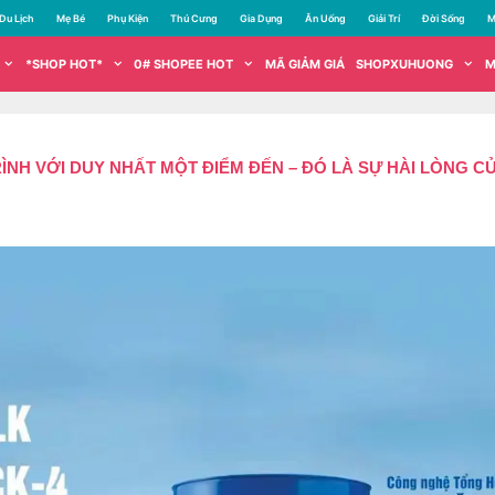
Du Lịch
Mẹ Bé
Phụ Kiện
Thú Cưng
Gia Dụng
Ăn Uống
Giải Trí
Đời Sống
M
*SHOP HOT*
0# SHOPEE HOT
MÃ GIẢM GIÁ
SHOPXUHUONG
M
RÌNH VỚI DUY NHẤT MỘT ĐIỂM ĐẾN – ĐÓ LÀ SỰ HÀI LÒNG 