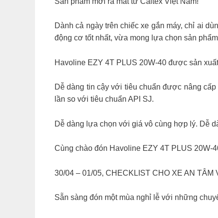
Sản phẩm mới ra mắt từ Caltex Việt Nam!
Dành cả ngày trên chiếc xe gắn máy, chỉ ai d
động cơ tốt nhất, vừa mong lựa chọn sản phẩm ti
Havoline EZY 4T PLUS 20W-40 được sản xuất dự
Dễ dàng tin cậy với tiêu chuẩn được nâng cấp 
lần so với tiêu chuẩn API SJ.
Dễ dàng lựa chọn với giá vô cùng hợp lý. Dễ d
Cùng chào đón Havoline EZY 4T PLUS 20W-40 – 
30/04 – 01/05, CHECKLIST CHO XE AN TÂM
Sẵn sàng đón một mùa nghỉ lễ với những chuyế