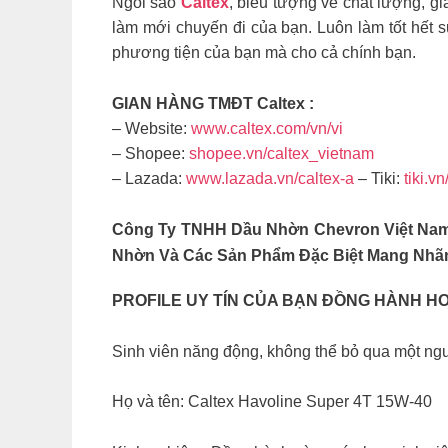
Ngôi sao
Caltex
, biểu tượng về chất lượng, g
làm mới chuyến đi của bạn. Luôn làm tốt hết 
phương tiện của bạn mà cho cả chính bạn.
GIAN HÀNG TMĐT Caltex :
– Website:
www.caltex.com/vn/vi
– Shopee:
shopee.vn/caltex_vietnam
– Lazada:
www.lazada.vn/caltex-a
– Tiki:
tiki.v
Công Ty TNHH Dầu Nhờn Chevron Việt Nam (
Nhờn Và Các Sản Phẩm Đặc Biệt Mang Nhãn
PROFILE UY TÍN CỦA BẠN ĐỒNG HÀNH H
Sinh viên năng động, không thể bỏ qua một ngư
Họ và tên: Caltex Havoline Super 4T 15W-40