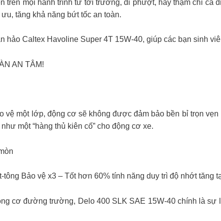
 trên mọi hành trình từ tới trường, đi phượt, hay thậm chí cả
ưu, tăng khả năng bứt tốc an toàn.
hảo Caltex Havoline Super 4T 15W-40, giúp các bạn sinh viên 
ÀN AN TÂM!
ảo vệ một lớp, động cơ sẽ không được đảm bảo bền bỉ trọn vẹn k
như một “hàng thủ kiên cố” cho động cơ xe.
 mòn
tông Bảo vệ x3 – Tốt hơn 60% tính năng duy trì độ nhớt tăng t
ộng cơ đường trường, Delo 400 SLK SAE 15W-40 chính là sự l