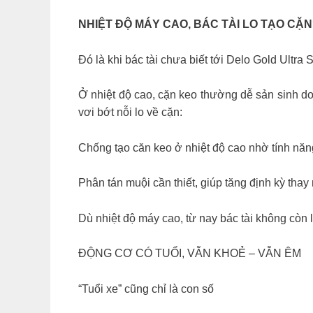
NHIỆT ĐỘ MÁY CAO, BÁC TÀI LO TẠO CẶN?
Đó là khi bác tài chưa biết tới Delo Gold Ultr
Ở nhiệt độ cao, cặn keo thường dễ sản sinh d
vơi bớt nỗi lo về cặn:
Chống tạo căn keo ở nhiệt độ cao nhờ tính năn
Phân tán muội cần thiết, giúp tăng định kỳ thay
Dù nhiệt độ máy cao, từ nay bác tài không còn
ĐỘNG CƠ CÓ TUỔI, VẪN KHOẺ – VẪN ÊM
“Tuổi xe” cũng chỉ là con số