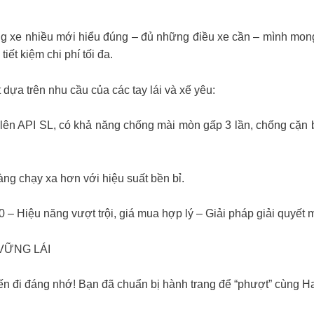
ùng xe nhiều mới hiểu đúng – đủ những điều xe cần – mình mo
ết kiệm chi phí tối đa.
a trên nhu cầu của các tay lái và xế yêu:
lên API SL, có khả năng chống mài mòn gấp 3 lần, chống cặn b
àng chạy xa hơn với hiệu suất bền bỉ.
Hiệu năng vượt trội, giá mua hợp lý – Giải pháp giải quyết m
 VỮNG LÁI
n đi đáng nhớ! Bạn đã chuẩn bị hành trang để “phượt” cùng H