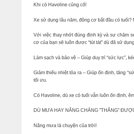
Khi có Havoline củng cố!
Xe sử dụng lâu năm, động cơ bắt đầu có tuổi?
Với việc thay nhớt đúng định kỳ và sự chăm 
cơ của bạn sẽ luôn được “tút tát” dù đã sử dụn
Làm sạch và bảo vệ – Giúp duy trì “sức lực”, ké
Giảm thiểu nhiệt tỏa ra – Giúp ổn định, tăng “
tối ưu.
Có Havoline, dù xe có tuổi vẫn luôn ổn định, 
DÙ MƯA HAY NẮNG CHẲNG ”THẮNG” ĐƯỢ
Nắng mưa là chuyện của trời!