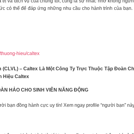
iá trị và dịch vụ của chúng tôi, cũng là sự nhắc nhở không ngừ
sức có thể để đáp ứng những nhu cầu cho hành trình của bạn. 
n/thuong-hieu/caltex
CLVL) – Caltex Là Một Công Ty Trực Thuộc Tập Đoàn Che
 Hiệu Caltex
OÀN HẢO CHO SINH VIÊN NĂNG ĐỘNG
ời bạn đồng hành cực uy tín! Xem ngay profile “người bạn” nà