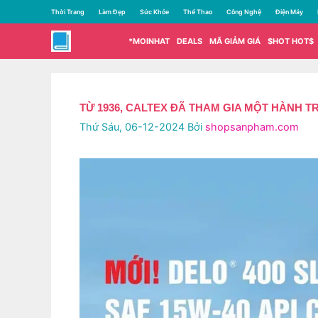
Chuyển
Thời Trang
Làm Đẹp
Sức Khỏe
Thể Thao
Công Nghệ
Điện Máy
đến
nội
*MOINHAT
DEALS
MÃ GIẢM GIÁ
$HOT HOT$
dung
TỪ 1936, CALTEX ĐÃ THAM GIA MỘT HÀNH T
Thứ Sáu, 06-12-2024
Bởi
shopsanpham.com