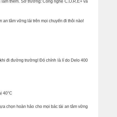
 đi làm thêm. Sở trường: Công nghệ C.O.R.E+ và
an tâm vững lái trên mọi chuyến đi thôi nào!
hi đi đường trường! Đó chính là lí do Delo 400
ại 40°C
ựa chọn hoàn hảo cho mọi bác tài an tâm vững