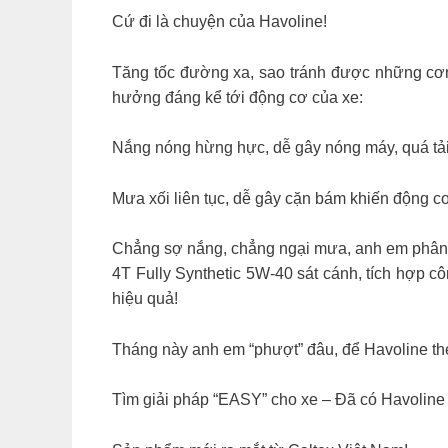
Cứ đi là chuyện của Havoline!
Tăng tốc đường xa, sao tránh được những cơn m
hưởng đáng kể tới động cơ của xe:
Nắng nóng hừng hực, dễ gây nóng máy, quá tả
Mưa xối liên tục, dễ gây cặn bám khiến động c
Chẳng sợ nắng, chẳng ngại mưa, anh em phân kh
4T Fully Synthetic 5W-40 sát cánh, tích hợp
hiệu quả!
Tháng này anh em “phượt” đâu, để Havoline the
Tìm giải pháp “EASY” cho xe – Đã có Havoline