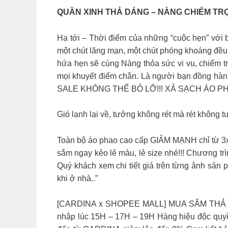
QUẦN XINH THẢ DÁNG – NÀNG CHIẾM TRỌ
Hạ tới – Thời điểm của những “cuộc hẹn” với
một chút lãng mạn, một chút phóng khoáng đều
hứa hẹn sẽ cùng Nàng thỏa sức vi vu, chiếm tr
mọi khuyết điểm chân. Là người bạn đồng hàn
SALE KHÔNG THỂ BỎ LỠ!!! XẢ SẠCH ÁO P
Gió lạnh lại về, tưởng không rét mà rét không
Toàn bộ áo phao cao cấp GIẢM MẠNH chỉ từ 3xx.
sắm ngay kẻo lẻ màu, lẻ size nhé!!! Chương trì
Quý khách xem chi tiết giá trên từng ảnh
khi ở nhà..”
[CARDINA x SHOPEE MALL] MUA SẮM THẢ G
nhập lúc 15H – 17H – 19H Hàng hiệu độc quyề