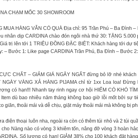
DINA CHẠM MỐC 30 SHOWROOM
A HÀNG VẪN CÓ QUÀ Địa chỉ: 95 Trần Phú – Ba Đình – Hà 
yêu nhân dịp CARDINA chào đón ngôi nhà thứ 30: TẶNG 5.000
iá trị lên tới 1 TRIỆU ĐỒNG ĐẶC BIỆT: Khách hàng tới dự ti
ây: – Bước 1: Like page CARDINA Trần Phú, Ba Đình – Bước 2:
ẤT – GIẢM GIÁ NGÂY NGẤT đừng bỏ lỡ nhé khách yêu ơi!
 NGÀY VÀNG XẢ HÀNG PIJAMA chỉ từ 1xx Loa loa! Đừng bỏ 
lượng có hạn!!! Nhanh tay rinh ngay cơ hội HIẾM CÓ KHÓ T
tem dù bao nhiêu năm tháng không bao giờ lỗi mốt bởi sự tiện
co giãn, thoải mái và dễ chịu, giặt máy thoải mái mà không bị p
vừa điện thoại luôn nha, ngoài ra còn có thêm túi nhỏ và 2 túi
p cho Nàng nào có vòng 3 khiêm tốn, nâng đỡ vòng 3 hoàn hảo,
ARDINA. Số lượng có hạn! GIẢM 38% cho 100 khách đặt hàng đầ