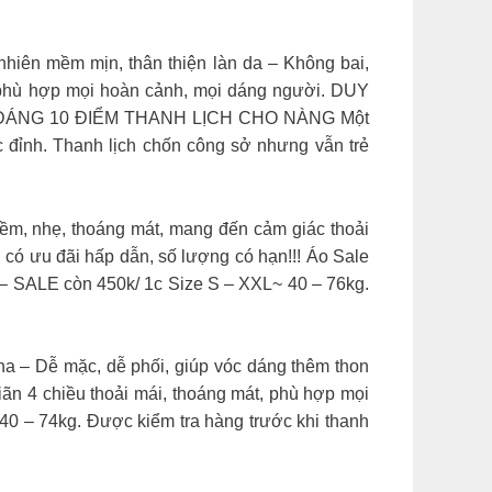
nhiên mềm mịn, thân thiện làn da – Không bai,
, phù hợp mọi hoàn cảnh, mọi dáng người. DUY
N DÁNG 10 ĐIỂM THANH LỊCH CHO NÀNG Một
c đỉnh. Thanh lịch chốn công sở nhưng vẫn trẻ
ềm, nhẹ, thoáng mát, mang đến cảm giác thoải
 có ưu đãi hấp dẫn, số lượng có hạn!!! Áo Sale
 SALE còn 450k/ 1c Size S – XXL~ 40 – 76kg.
Dễ mặc, dễ phối, giúp vóc dáng thêm thon
ãn 4 chiều thoải mái, thoáng mát, phù hợp mọi
 – 74kg. Được kiểm tra hàng trước khi thanh