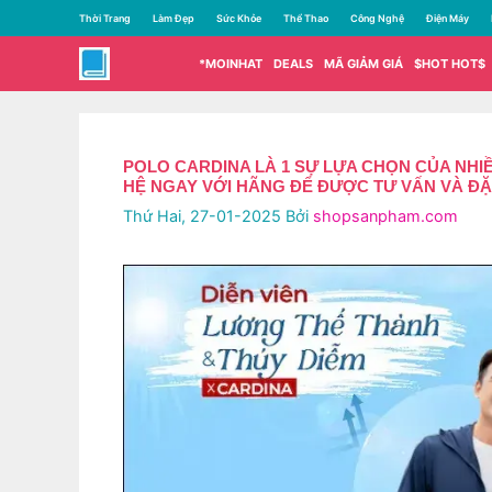
Chuyển
Thời Trang
Làm Đẹp
Sức Khỏe
Thể Thao
Công Nghệ
Điện Máy
đến
nội
*MOINHAT
DEALS
MÃ GIẢM GIÁ
$HOT HOT$
dung
POLO CARDINA LÀ 1 SỰ LỰA CHỌN CỦA NH
HỆ NGAY VỚI HÃNG ĐỂ ĐƯỢC TƯ VẤN VÀ ĐẶ
Thứ Hai, 27-01-2025
Bởi
shopsanpham.com