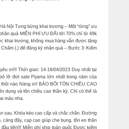
Nội Tưng bừng khai trương – Một “rừng” ưu
 phần quà MIỄN PHÍ ƯU ĐÃI tới 70% chỉ từ 49k
ệc khai trương, không mua hàng vẫn được tặng
 Chấm (.) để đăng ký nhận quà – Bước 3: Kiểm
!! Thời gian: 14-16/04/2023 Duy nhất tại
lỡ đợt sale Pijama lớn nhất trong năm của
ÌM thôi nào Nàng ơi! BẢO BỐI TÔN CHIỀU CAO
 dụng và tôn chiều cao thần kỳ. Chỉ có thể là
hai màu nha.
 quần sau. Khóa kéo cao cấp và chắc chắn. Đường
 căng đầy, cạp cao giúp che bụng, tôn eo thần
u tiên!!! Miễn phí ship toàn quốc Được kiểm