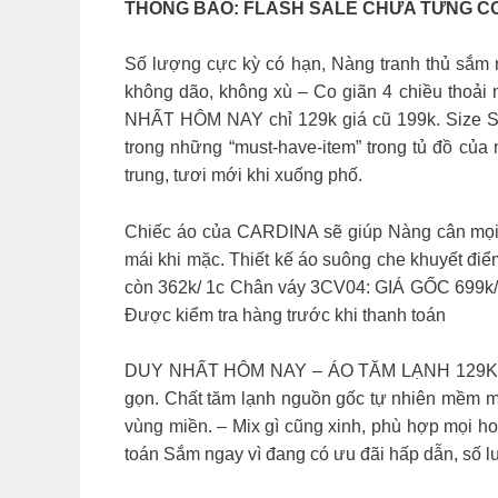
THÔNG BÁO: FLASH SALE CHƯA TỪNG CÓ 
Số lượng cực kỳ có hạn, Nàng tranh thủ sắm n
không dão, không xù – Co giãn 4 chiều thoải
NHẤT HÔM NAY chỉ 129k giá cũ 199k. Si
trong những “must-have-item” trong tủ đồ của
trung, tươi mới khi xuống phố.
Chiếc áo của CARDINA sẽ giúp Nàng cân mọi p
mái khi mặc. Thiết kế áo suông che khuyết điể
còn 362k/ 1c Chân váy 3CV04: GIÁ GỐC 699k/
Được kiểm tra hàng trước khi thanh toán
DUY NHẤT HÔM NAY – ÁO TĂM LẠNH 129K TĂM
gọn. Chất tăm lạnh nguồn gốc tự nhiên mềm mịn
vùng miền. – Mix gì cũng xinh, phù hợp mọi ho
toán Sắm ngay vì đang có ưu đãi hấp dẫn, số l