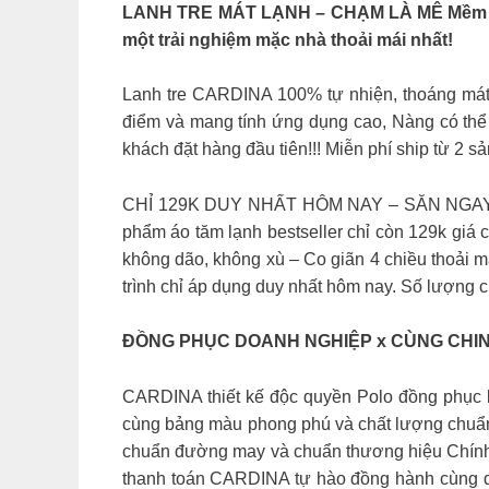
LANH TRE MÁT LẠNH – CHẠM LÀ MÊ Mềm mại
một trải nghiệm mặc nhà thoải mái nhất!
Lanh tre CARDINA 100% tự nhiện, thoáng mát 
điểm và mang tính ứng dụng cao, Nàng có thể
khách đặt hàng đầu tiên!!! Miễn phí ship từ 2 sả
CHỈ 129K DUY NHẤT HÔM NAY – SĂN NGAY 
phẩm áo tăm lạnh bestseller chỉ còn 129k giá
không dão, không xù – Co giãn 4 chiều thoải 
trình chỉ áp dụng duy nhất hôm nay. Số lượng c
ĐỒNG PHỤC DOANH NGHIỆP x CÙNG CHI
CARDINA thiết kế độc quyền Polo đồng phục l
cùng bảng màu phong phú và chất lượng chuẩn m
chuẩn đường may và chuẩn thương hiệu Chính s
thanh toán CARDINA tự hào đồng hành cùng do