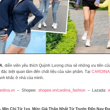
A
, diễn viên yêu thích Quỳnh Lương chia sẻ những ưu tiên củ
o đặc biệt quan tâm đến chất liệu của sản phẩm. Tại
CARDINA
oảnh khắc ở nhà của mình.
ardina.vn
– Shopee:
shopee.vn/cardina_fashion
– Lazada:
w
– Mịn Chỉ Từ 1xx. Mức Giá Thấp Nhất Từ Trước Đến Nay 