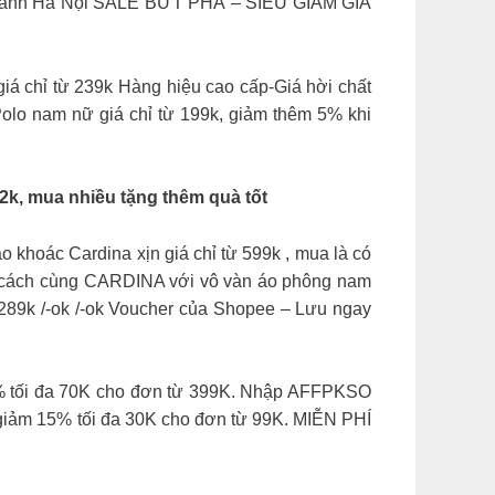
i thành Hà Nội SALE BỨT PHÁ – SIÊU GIẢM GIÁ
 chỉ từ 239k Hàng hiệu cao cấp-Giá hời chất
olo nam nữ giá chỉ từ 199k, giảm thêm 5% khi
2k, mua nhiều tặng thêm quà tốt
 khoác Cardina xịn giá chỉ từ 599k , mua là có
ng cách cùng CARDINA với vô vàn áo phông nam
từ 289k /-ok /-ok Voucher của Shopee – Lưu ngay
 tối đa 70K cho đơn từ 399K. Nhập AFFPKSO
iảm 15% tối đa 30K cho đơn từ 99K. MIỄN PHÍ