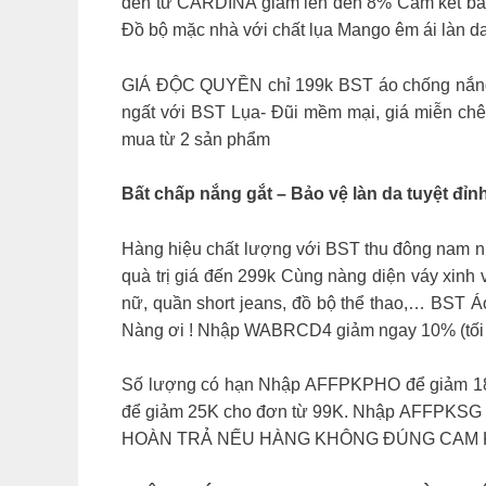
đến từ CARDINA giảm lên đến 8% Cam kết bảo
Đồ bộ mặc nhà với chất lụa Mango êm ái làn d
GIÁ ĐỘC QUYỀN chỉ 199k BST áo chống nắng t
ngất với BST Lụa- Đũi mềm mại, giá miễn chê
mua từ 2 sản phẩm
Bất chấp nắng gắt – Bảo vệ làn da tuyệt đ
Hàng hiệu chất lượng với BST thu đông nam nữ 
quà trị giá đến 299k Cùng nàng diện váy xin
nữ, quần short jeans, đồ bộ thể thao,… BST Áo 
Nàng ơi ! Nhập WABRCD4 giảm ngay 10% (tối 
Số lượng có hạn Nhập AFFPKPHO để giảm 18
để giảm 25K cho đơn từ 99K. Nhập AFFPKSG đ
HOÀN TRẢ NẾU HÀNG KHÔNG ĐÚNG CAM K