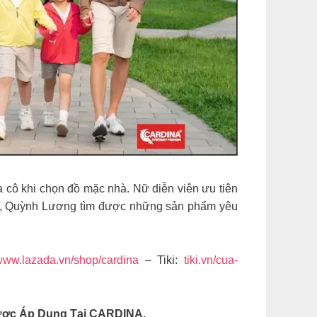
a cô khi chọn đồ mặc nhà. Nữ diễn viên ưu tiên
, Quỳnh Lương tìm được những sản phẩm yêu
ww.lazada.vn/shop/cardina
– Tiki:
tiki.vn/cua-
Được Áp Dụng Tại CARDINA.