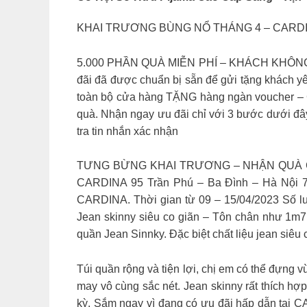
KHAI TRƯƠNG BÙNG NỔ THÁNG 4 – CAR
5.000 PHẦN QUÀ MIỄN PHÍ – KHÁCH KHÔNG MU
đãi đã được chuẩn bị sẵn để gửi tặng khách 
toàn bộ cửa hàng TẶNG hàng ngàn voucher – G
quà. Nhận ngay ưu đãi chỉ với 3 bước dưới đ
tra tin nhắn xác nhận
TƯNG BỪNG KHAI TRƯƠNG – NHẬN QUÀ CỰC CH
CARDINA 95 Trần Phú – Ba Đình – Hà Nội 7
CARDINA. Thời gian từ 09 – 15/04/2023 Số 
Jean skinny siêu co giãn – Tôn chân như 1m7 I
quần Jean Sinnky. Đặc biệt chất liệu jean siêu 
Túi quần rộng và tiện lợi, chị em có thể đựng 
may vô cùng sắc nét. Jean skinny rất thích hợ
kỳ. Sắm ngay vì đang có ưu đãi hấp dẫn tại C