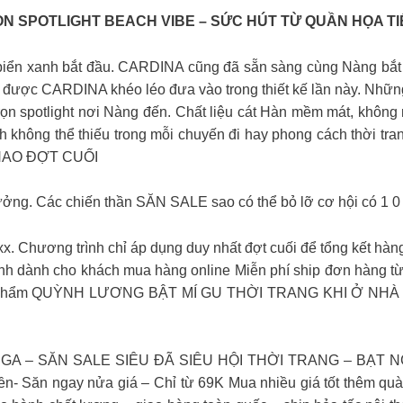
N SPOTLIGHT BEACH VIBE – SỨC HÚT TỪ QUẦN HỌA TI
 biển xanh bắt đầu. CARDINA cũng đã sẵn sàng cùng Nàng bắt
 được CARDINA khéo léo đưa vào trong thiết kế lần này. Nhữ
ọn spotlight nơi Nàng đến. Chất liệu cát Hàn mềm mát, không 
h không thể thiếu trong mỗi chuyến đi hay phong cách thời t
HAO ĐỢT CUỐI
 tưởng. Các chiến thần SĂN SALE sao có thể bỏ lỡ cơ hội có 1
 Chương trình chỉ áp dụng duy nhất đợt cuối để tổng kết hàng
nh dành cho khách mua hàng online Miễn phí ship đơn hàng từ 7
 sản phẩm QUỲNH LƯƠNG BẬT MÍ GU THỜI TRANG KHI Ở NHÀ CÙ
A – SĂN SALE SIÊU ĐÃ SIÊU HỘI THỜI TRANG – BẠT NGÀ
n- Săn ngay nửa giá – Chỉ từ 69K Mua nhiều giá tốt thêm quà