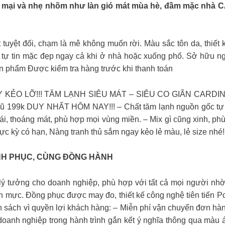
 và nhẹ nhõm như làn gió mát mùa hè, đầm mặc nhà C
tuyệt đối, chạm là mê không muốn rời. Màu sắc tôn da, thiết
 tự tin mặc đẹp ngay cả khi ở nhà hoặc xuống phố. Sở hữu n
n phẩm Được kiểm tra hàng trước khi thanh toán
KẺO LỠ!!! TĂM LẠNH SIÊU MÁT – SIÊU CO GIÃN CARDIN
 cũ 199k DUY NHẤT HÔM NAY!!! – Chất tăm lạnh nguồn gốc tự 
mái, thoáng mát, phù hợp mọi vùng miền. – Mix gì cũng xinh, 
ực kỳ có hạn, Nàng tranh thủ sắm ngay kẻo lẻ màu, lẻ size nhé!!
NH PHỤC, CÙNG ĐỒNG HÀNH
ý tưởng cho doanh nghiệp, phù hợp với tất cả mọi người nh
ực. Đồng phục được may đo, thiết kế công nghệ tiên tiến Polo
ách vì quyền lợi khách hàng: – Miễn phí vận chuyển đơn hàn
anh nghiệp trong hành trình gắn kết ý nghĩa thông qua màu 