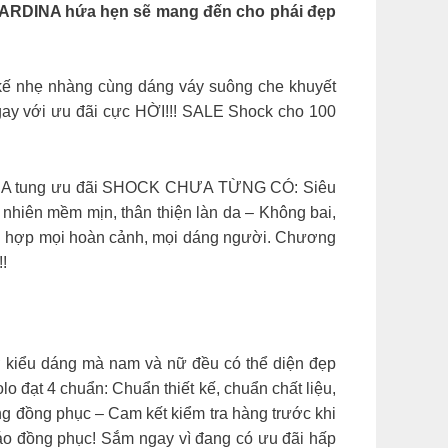
ARDINA hứa hẹn sẽ mang đến cho phái đẹp
 kế nhẹ nhàng cùng dáng váy suông che khuyết
gay với ưu đãi cực HỜI!!! SALE Shock cho 100
A tung ưu đãi SHOCK CHƯA TỪNG CÓ: Siêu
nhiên mềm mịn, thân thiện làn da – Không bai,
phù hợp mọi hoàn cảnh, mọi dáng người. Chương
!
ờ kiểu dáng mà nam và nữ đều có thể diện đẹp
 đạt 4 chuẩn: Chuẩn thiết kế, chuẩn chất liệu,
g đồng phục – Cam kết kiểm tra hàng trước khi
áo đồng phục! Sắm ngay vì đang có ưu đãi hấp