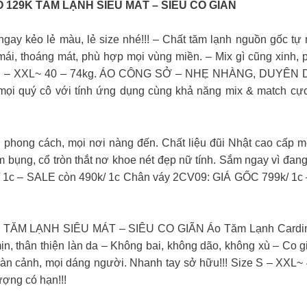
129K TĂM LẠNH SIÊU MÁT – SIÊU CO GIÃN
gay kẻo lẻ màu, lẻ size nhé!!! – Chất tăm lạnh nguồn gốc tự 
 mái, thoáng mát, phù hợp mọi vùng miền. – Mix gì cũng xinh
ze S – XXL~ 40 – 74kg. ÁO CÔNG SỞ – NHẸ NHÀNG, DUYÊ
 mọi quý cô với tính ứng dụng cùng khả năng mix & match cự
hong cách, mọi nơi nàng đến. Chất liệu đũi Nhật cao cấp m
m bụng, cổ tròn thắt nơ khoe nét đẹp nữ tính. Sắm ngay vì đang
 1c – SALE còn 490k/ 1c Chân váy 2CV09: GIÁ GỐC 799k/ 1c –
 LẠNH SIÊU MÁT – SIÊU CO GIÃN Áo Tăm Lạnh Cardina – 
, thân thiện làn da – Không bai, không dão, không xù – Co gi
àn cảnh, mọi dáng người. Nhanh tay sở hữu!!! Size S – XXL~ 40
ượng có hạn!!!