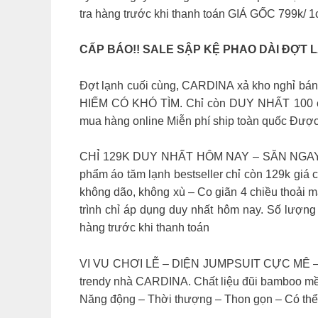
tra hàng trước khi thanh toán GIÁ GỐC 799k/ 
CẤP BÁO!! SALE SẬP KỆ PHAO DÀI ĐỢT LẠN
Đợt lạnh cuối cùng, CARDINA xả kho nghỉ bá
HIẾM CÓ KHÓ TÌM. Chỉ còn DUY NHẤT 100 chi
mua hàng online Miễn phí ship toàn quốc Được ki
CHỈ 129K DUY NHẤT HÔM NAY – SĂN NGAY 
phẩm áo tăm lạnh bestseller chỉ còn 129k giá
không dão, không xù – Co giãn 4 chiều thoải 
trình chỉ áp dụng duy nhất hôm nay. Số lượng 
hàng trước khi thanh toán
VI VU CHƠI LỄ – DIỆN JUMPSUIT CỰC MÊ – Tôn 
trendy nhà CARDINA. Chất liệu đũi bamboo mềm 
Năng động – Thời thượng – Thon gọn – Có thể 