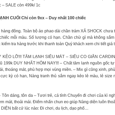
1c – SALE còn 499k/ 1c
H CUỐI Chỉ còn 9xx – Duy nhất 100 chiếc
n hàng đông. Toàn bộ áo phao dài chần trám XẢ SHOCK chưa t
ếc mỗi màu. Số lượng có hạn. Chần chừ gì mà không sắm n
ểm tra hàng trước khi thanh toán Quý khách xem chi tiết gi
KẺO LỠ!!! TĂM LẠNH SIÊU MÁT – SIÊU CO GIÃN CARDIN
 cũ 199k DUY NHẤT HÔM NAY!!! – Chất tăm lạnh nguồn gốc tự 
mái, thoáng mát, phù hợp mọi vùng miền. – Mix gì cũng xinh, 
cực kỳ có hạn, Nàng tranh thủ sắm ngay kẻo lẻ màu, lẻ size n
dáng, tôn da – Tươi trẻ, cá tính Chuyến đi chơi của kì nghỉ
mát, thoải mái. Điểm nhấn chun eo giúp Nàng diện luôn thoải 
DIỆN bất cứ lúc nào: Đi chơi, du lịch, dạo phố…