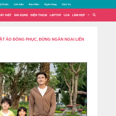
ỹ Phẩm
Linh Kiện
Bảo Hiểm
Ngân Hàng
Dịch Vụ
ÁY GIẶT
GIA DỤNG
ĐIỆN THOẠI
LAPTOP
LOA
LÀM ĐẸP
ẶT ÁO ĐỒNG PHỤC, ĐỪNG NGẦN NGẠI LIÊN