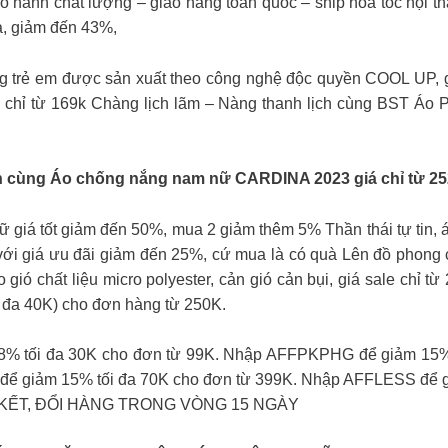
 hành chất lượng – giao hàng toàn quốc – ship hỏa tốc nộ
a, giảm đến 43%,
rẻ em được sản xuất theo công nghệ độc quyền COOL UP, giá
 chỉ từ 169k Chàng lịch lãm – Nàng thanh lịch cùng BST Áo P
ỉnh cùng Áo chống nắng nam nữ CARDINA 2023 giá chỉ từ 25
giá tốt giảm đến 50%, mua 2 giảm thêm 5% Thần thái tự tin, áo
h với giá ưu đãi giảm đến 25%, cứ mua là có quà Lên đồ pho
gió chất liệu micro polyester, cản gió cản bụi, giá sale chỉ 
đa 40K) cho đơn hàng từ 250K.
% tối đa 30K cho đơn từ 99K. Nhập AFFPKPHG để giảm 15%
ể giảm 15% tối đa 70K cho đơn từ 399K. Nhập AFFLESS để g
ẾT, ĐỔI HÀNG TRONG VÒNG 15 NGÀY