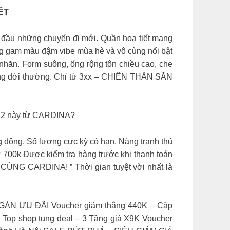
ẾT
 đầu những chuyến đi mới. Quần họa tiết mang
ng gam màu đậm vibe mùa hè và vô cùng nổi bật
nhăn. Form suông, ống rộng tôn chiều cao, che
rang đời thường. Chỉ từ 3xx – CHIẾN THẦN SĂN
 0 2 này từ CARDINA?
 đông. Số lượng cực kỳ có hạn, Nàng tranh thủ
00k Được kiểm tra hàng trước khi thanh toán
NG CARDINA! ” Thời gian tuyệt vời nhất là
N ƯU ĐÃI Voucher giảm thẳng 440K – Cập
 Top shop tung deal – 3 Tầng giá X9K Voucher