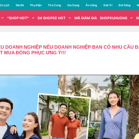
Du Lịch
Mẹ Bé
Phụ Kiện
Thú Cưng
Gia Dụng
Ăn Uống
Giải Trí
Đời Sống
M
*SHOP HOT*
0# SHOPEE HOT
MÃ GIẢM GIÁ
SHOPXUHUONG
M
IỀU DOANH NGHIỆP NẾU DOANH NGHIỆP BẠN CÓ NHU CẦU Đ
T MUA ĐỒNG PHỤC ƯNG Ý!!!