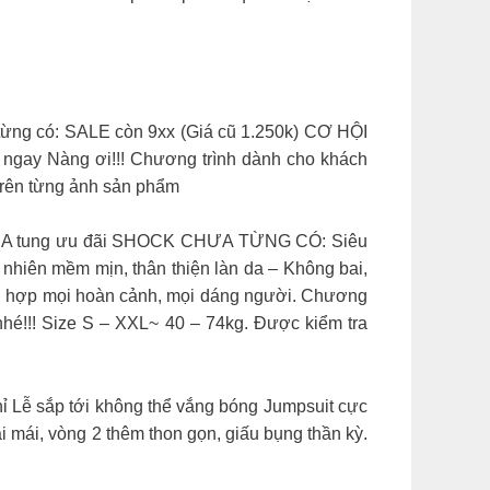
ừng có: SALE còn 9xx (Giá cũ 1.250k) CƠ HỘI
gay Nàng ơi!!! Chương trình dành cho khách
á trên từng ảnh sản phẩm
A tung ưu đãi SHOCK CHƯA TỪNG CÓ: Siêu
nhiên mềm mịn, thân thiện làn da – Không bai,
phù hợp mọi hoàn cảnh, mọi dáng người. Chương
hé!!! Size S – XXL~ 40 – 74kg. Được kiểm tra
 Lễ sắp tới không thể vắng bóng Jumpsuit cực
mái, vòng 2 thêm thon gọn, giấu bụng thần kỳ.