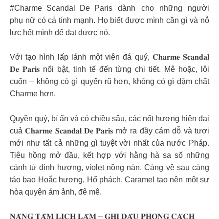
#Charme_Scandal_De_Paris dành cho những người
phụ nữ có cá tính mạnh. Họ biết được mình cần gì và nỗ
lực hết mình để đạt được nó.
Với tạo hình lấp lánh một viên đá quý, 𝐂𝐡𝐚𝐫𝐦𝐞 𝐒𝐜𝐚𝐧𝐝𝐚𝐥
𝐃𝐞 𝐏𝐚𝐫𝐢𝐬 nổi bật, tinh tế đến từng chi tiết. Mê hoặc, lôi
cuốn – không có gì quyến rũ hơn, không có gì đậm chất
Charme hơn.
Quyền quý, bí ẩn và có chiều sâu, các nốt hương hiện đại
cuả 𝐂𝐡𝐚𝐫𝐦𝐞 𝐒𝐜𝐚𝐧𝐝𝐚𝐥 𝐃𝐞 𝐏𝐚𝐫𝐢𝐬 mở ra đầy cám dỗ và tươi
mới như tất cả những gì tuyệt vời nhất của nước Pháp.
Tiêu hồng mở đầu, kết hợp với hằng hà sa số những
cánh tử đinh hương, violet nồng nàn. Càng về sau càng
táo bạo Hoắc hương, Hổ phách, Caramel tạo nên một sự
hòa quyện ám ảnh, đê mê.
𝐍𝐀̂𝐍𝐆 𝐓𝐀̂̀𝐌 𝐋𝐈̣𝐂𝐇 𝐋𝐀̃𝐌 – 𝐆𝐇𝐈 𝐃𝐀̂́𝐔 𝐏𝐇𝐎𝐍𝐆 𝐂𝐀́𝐂𝐇