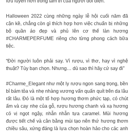
lưu luyến hơn trong tâm trí của người đối diện.
Halloween 2022 cùng những ngày lễ hội cuối năm đã
cận kề, chẳng còn gì thích hợp hơn việc chuẩn bị những
bộ quần áo đẹp và phủ lên cơ thể làn hương
#CHARMEPERFUME riêng cho từng phong cách bữa
tiệc.
“Đời người luôn phải say. Vì rượu, vì thơ, hay vì nghệ
thuật? Tùy bạn chọn. Nhưng… dù sao thì hãy cứ say đi”
#Charme_Elegant như một ly rượu ngon sang trọng, bền
bỉ bám tỏa và nhẹ nhàng vương vấn quấn quít trên da lâu
rất lâu. Đó là một tổ hợp hương thơm phức tạp, có chút
ấm và cay nhẹ của gỗ, rượu hương chanh và xạ hương
có vị ngọt ngậy, nhẫn nhẫn tựa caramel. Mùi hương
được tiết chế và cân bằng mùi tạo nên thứ hương thơm
chiều sâu, xứng đáng là lựa chọn hoàn hảo cho các anh