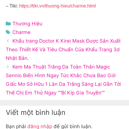
– Tiki:
https://tiki.vn/thuong-hieu/charme.html
Danh
Thương Hiệu
mục
Thẻ
Charme
Khẩu trang Doctor K Kirei Mask Được Sản Xuất
Theo Thiết Kế Và Tiêu Chuẩn Của Khẩu Trang 3d
Nhật Bản.
Kem Ma Thuật Trắng Da Toàn Thân Magic
Sennio Biến Hình Ngay Tức Khắc Chưa Bao Giờ
Giấc Mơ Sở Hữu 1 Làn Da Trắng Sáng Lại Gần Tới
Thế Chị Em Thử Ngay “”Bí Kíp Gia Truyền””
Viết một bình luận
Bạn phải
đăng nhập
để gửi bình luận.