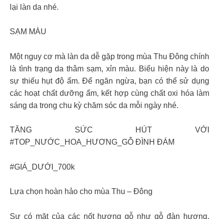
lại làn da nhé.
SẠM MÀU
Một nguy cơ mà làn da dễ gặp trong mùa Thu Đông chính
là tình trạng da thâm sạm, xỉn màu. Biểu hiện này là do
sự thiếu hụt độ ẩm. Để ngăn ngừa, bạn có thể sử dụng
các hoạt chất dưỡng ẩm, kết hợp cùng chất oxi hóa làm
sáng da trong chu kỳ chăm sóc da mỗi ngày nhé.
TĂNG SỨC HÚT VỚI
#TOP_NƯỚC_HOA_HƯƠNG_GỖ ĐÌNH ĐÁM
#GIÁ_DƯỚI_700k
Lựa chọn hoàn hảo cho mùa Thu – Đông
Sự có mặt của các nốt hương gỗ như gỗ đàn hương,