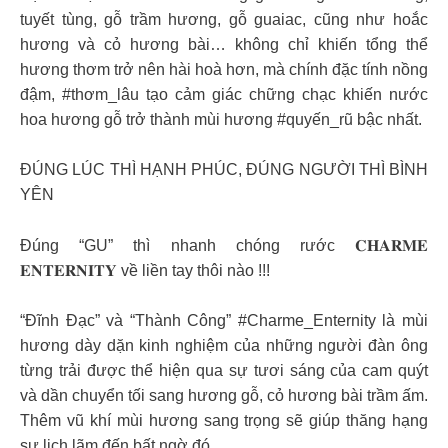
tuyết tùng, gỗ trầm hương, gỗ guaiac, cũng như hoắc
hương và cỏ hương bài… không chỉ khiến tổng thể
hương thơm trở nên hài hoà hơn, mà chính đặc tính nồng
đậm, #thơm_lâu tạo cảm giác chững chạc khiến nước
hoa hương gỗ trở thành mùi hương #quyến_rũ bậc nhất.
ĐÚNG LÚC THÌ HẠNH PHÚC, ĐÚNG NGƯỜI THÌ BÌNH
YÊN
Đúng “GU” thì nhanh chóng rước 𝐂𝐇𝐀𝐑𝐌𝐄
𝐄𝐍𝐓𝐄𝐑𝐍𝐈𝐓𝐘 về liền tay thôi nào !!!
“Đĩnh Đạc” và “Thành Công” #Charme_Enternity là mùi
hương dày dặn kinh nghiệm của những người đàn ông
từng trải được thể hiện qua sự tươi sáng của cam quýt
và dần chuyển tối sang hương gỗ, cỏ hương bài trầm ấm.
Thêm vũ khí mùi hương sang trọng sẽ giúp thăng hạng
sự lịch lãm đến bất ngờ đó.