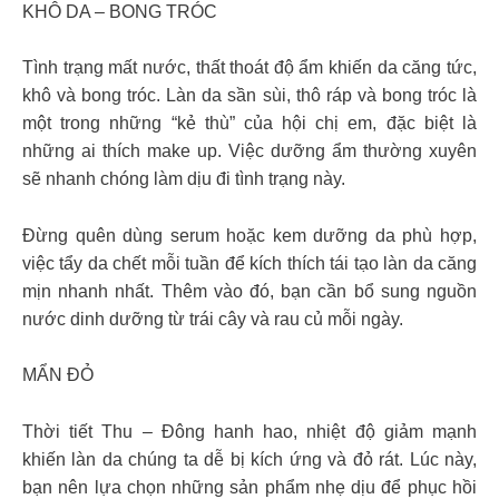
KHÔ DA – BONG TRÓC
Tình trạng mất nước, thất thoát độ ẩm khiến da căng tức,
khô và bong tróc. Làn da sần sùi, thô ráp và bong tróc là
một trong những “kẻ thù” của hội chị em, đặc biệt là
những ai thích make up. Việc dưỡng ẩm thường xuyên
sẽ nhanh chóng làm dịu đi tình trạng này.
Đừng quên dùng serum hoặc kem dưỡng da phù hợp,
việc tẩy da chết mỗi tuần để kích thích tái tạo làn da căng
mịn nhanh nhất. Thêm vào đó, bạn cần bổ sung nguồn
nước dinh dưỡng từ trái cây và rau củ mỗi ngày.
MẨN ĐỎ
Thời tiết Thu – Đông hanh hao, nhiệt độ giảm mạnh
khiến làn da chúng ta dễ bị kích ứng và đỏ rát. Lúc này,
bạn nên lựa chọn những sản phẩm nhẹ dịu để phục hồi