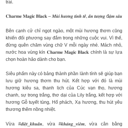
trai.
𝐂𝐡𝐚𝐫𝐦𝐞 𝐌𝐚𝐠𝐢𝐜 𝐁𝐥𝐚𝐜𝐤 – 𝑴𝒖̀𝒊 𝒉𝒖̛𝒐̛𝒏𝒈 𝒕𝒊𝒏𝒉 𝒕𝒆̂́, 𝒂̂́𝒏 𝒕𝒖̛𝒐̛̣𝒏𝒈 đ𝒂̣̂𝒎 𝒔𝒂̂𝒖
Bên cạnh cử chỉ ngọt ngào, một mùi hương thơm cũng
khiến đối phương say đắm trong những cuộc vui. Vì thế,
đừng quên chăm vùng chữ V mỗi ngày nhé. Mách nhỏ,
nước hoa vùng kín 𝐂𝐡𝐚𝐫𝐦𝐞 𝐌𝐚𝐠𝐢𝐜 𝐁𝐥𝐚𝐜𝐤 chính là sự lựa
chọn hoàn hảo dành cho bạn.
Siêu phẩm này có bảng thành phần lành tính sẽ giúp bạn
lưu giữ hương thơm thu hút. Kết hợp với đó là mùi
hương kiêu sa, thanh lịch của Cúc vạn thọ, hương
chanh, sự trong trắng, thơ dại của Lily trắng, kết hợp với
hương Gỗ tuyết tùng, Hổ phách, Xạ hương, thu hút yêu
thương thêm nồng nhiệt.
Vừa #𝒅𝒊𝒆̣̂𝒕_𝒌𝒉𝒖𝒂̂̉𝒏, vừa #𝒌𝒉𝒂́𝒏𝒈_𝒗𝒊𝒆̂𝒎, vừa cân bằng