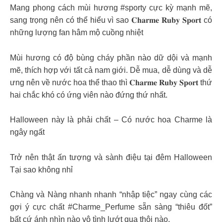
Mang phong cách mùi hương #sporty cực kỳ mạnh mẽ,
sang trọng nên có thể hiểu vì sao 𝐂𝐡𝐚𝐫𝐦𝐞 𝐑𝐮𝐛𝐲 𝐒𝐩𝐨𝐫𝐭 có
những lượng fan hâm mộ cuồng nhiệt
Mùi hương có độ bùng cháy phần nào dữ dội và mạnh
mẽ, thích hợp với tất cả nam giới. Dễ mua, dễ dùng và dễ
ưng nên về nước hoa thể thao thì 𝐂𝐡𝐚𝐫𝐦𝐞 𝐑𝐮𝐛𝐲 𝐒𝐩𝐨𝐫𝐭 thứ
hai chắc khó có ứng viên nào đứng thứ nhất.
Halloween này là phải chất – Có nước hoa Charme là
ngây ngất
Trở nên thật ấn tượng và sành điệu tại đêm Halloween
Tại sao không nhỉ
Chàng và Nàng nhanh nhanh “nhập tiệc” ngay cùng các
gợi ý cực chất #Charme_Perfume sẵn sàng “thiêu đốt”
bất cứ ánh nhìn nào vô tình lướt qua thôi nào.