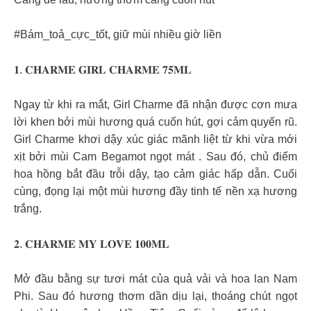
#Bám_toả_cực_tốt, giữ mùi nhiều giờ liền
𝟏. 𝐂𝐇𝐀𝐑𝐌𝐄 𝐆𝐈𝐑𝐋 𝐂𝐇𝐀𝐑𝐌𝐄 𝟕𝟓𝐌𝐋
Ngay từ khi ra mắt, Girl Charme đã nhận được cơn mưa
lời khen bởi mùi hương quá cuốn hút, gợi cảm quyến rũ.
Girl Charme khơi dậy xúc giác mãnh liệt từ khi vừa mới
xịt bởi mùi Cam Begamot ngọt mát . Sau đó, chủ điểm
hoa hồng bắt đầu trỗi dậy, tạo cảm giác hấp dẫn. Cuối
cùng, đọng lại một mùi hương đầy tinh tế nền xạ hương
trắng.
𝟐. 𝐂𝐇𝐀𝐑𝐌𝐄 𝐌𝐘 𝐋𝐎𝐕𝐄 𝟏𝟎𝟎𝐌𝐋
Mở đầu bằng sự tươi mát của quả vải và hoa lan Nam
Phi. Sau đó hương thơm dần dịu lại, thoáng chút ngọt