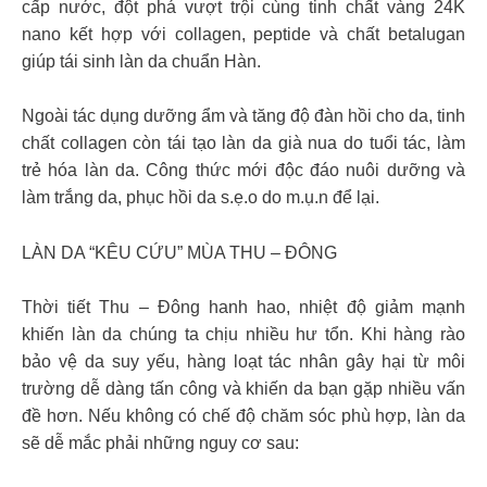
cấp nước, đột phá vượt trội cùng tinh chất vàng 24K
nano kết hợp với collagen, peptide và chất betalugan
giúp tái sinh làn da chuẩn Hàn.
Ngoài tác dụng dưỡng ẩm và tăng độ đàn hồi cho da, tinh
chất collagen còn tái tạo làn da già nua do tuổi tác, làm
trẻ hóa làn da. Công thức mới độc đáo nuôi dưỡng và
làm trắng da, phục hồi da s.ẹ.o do m.ụ.n để lại.
LÀN DA “KÊU CỨU” MÙA THU – ĐÔNG
Thời tiết Thu – Đông hanh hao, nhiệt độ giảm mạnh
khiến làn da chúng ta chịu nhiều hư tổn. Khi hàng rào
bảo vệ da suy yếu, hàng loạt tác nhân gây hại từ môi
trường dễ dàng tấn công và khiến da bạn gặp nhiều vấn
đề hơn. Nếu không có chế độ chăm sóc phù hợp, làn da
sẽ dễ mắc phải những nguy cơ sau: