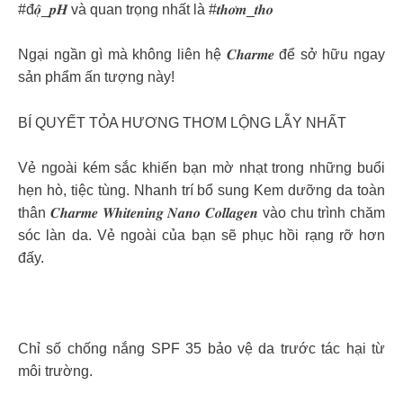
#đ𝒐̣̂_𝒑𝑯 và quan trọng nhất là #𝒕𝒉𝒐̛𝒎_𝒕𝒉𝒐
Ngại ngần gì mà không liên hệ 𝑪𝒉𝒂𝒓𝒎𝒆 để sở hữu ngay
sản phẩm ấn tượng này!
BÍ QUYẾT TỎA HƯƠNG THƠM LỘNG LẪY NHẤT
Vẻ ngoài kém sắc khiến bạn mờ nhạt trong những buổi
hẹn hò, tiệc tùng. Nhanh trí bổ sung Kem dưỡng da toàn
thân 𝑪𝒉𝒂𝒓𝒎𝒆 𝑾𝒉𝒊𝒕𝒆𝒏𝒊𝒏𝒈 𝑵𝒂𝒏𝒐 𝑪𝒐𝒍𝒍𝒂𝒈𝒆𝒏 vào chu trình chăm
sóc làn da. Vẻ ngoài của bạn sẽ phục hồi rạng rỡ hơn
đấy.
Chỉ số chống nắng SPF 35 bảo vệ da trước tác hại từ
môi trường.