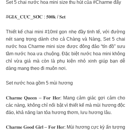
Set 5 chai nước hoa mini size thu hút của #Charme đấy
#𝐆𝐈𝐀́_𝐂𝐔̛̣𝐂_𝐒𝐎̂́𝐂 : 𝟓𝟎𝟎𝐤 / 𝐒𝐞𝐭
Thiết kế chai mini #10ml gọn nhẹ đầy tinh tế, với đường
nét sang trọng dành cho cả Chàng và Nàng, Set 5 chai
nước hoa Charme mini size được đông đảo “tín đồ” sưu
tầm nước hoa ưa chuộng. Đặc biệt nước hoa mini không
chỉ vừa giá mà còn là phụ kiện nhỏ xinh giúp bạn dễ
dàng mang theo đi muôn nơi.
Set nước hoa gồm 5 mùi hương
𝐂𝐡𝐚𝐫𝐦𝐞 𝐐𝐮𝐞𝐞𝐧 – 𝐅𝐨𝐫 𝐇𝐞𝐫: Mang cảm giác gợi cảm cho
các nàng, không chỉ nổi bật vì thiết kế mà mùi hương độc
đáo, khả năng lan tỏa hương thơm, lưu hương lâu.
𝐂𝐡𝐚𝐫𝐦𝐞 𝐆𝐨𝐨𝐝 𝐆𝐢𝐫𝐥 – 𝐅𝐨𝐫 𝐇𝐞𝐫: Mùi hương cực kỳ ấn tượng