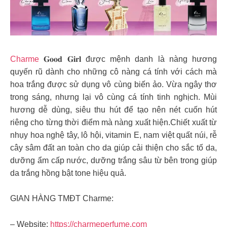
Charme
𝐆𝐨𝐨𝐝 𝐆𝐢𝐫𝐥 được mệnh danh là nàng hương
quyến rũ dành cho những cô nàng cá tính với cách mà
hoa trắng được sử dụng vô cùng biến ảo. Vừa ngây thơ
trong sáng, nhưng lại vô cùng cá tính tinh nghịch. Mùi
hương dễ dùng, siêu thu hút để tạo nên nét cuốn hút
riêng cho từng thời điểm mà nàng xuất hiện.Chiết xuất từ
nhụy hoa nghệ tây, lô hội, vitamin E, nam việt quất núi, rễ
cây sâm đất an toàn cho da giúp cải thiện cho sắc tố da,
dưỡng ẩm cấp nước, dưỡng trắng sâu từ bên trong giúp
da trắng hồng bật tone hiệu quả.
GIAN HÀNG TMĐT Charme:
– Website:
https://charmeperfume.com