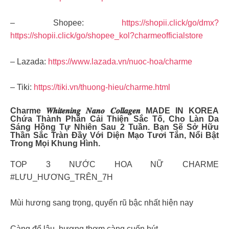
– Shopee:
https://shopii.click/go/dmx?
https://shopii.click/go/shopee_kol?charmeofficialstore
– Lazada:
https://www.lazada.vn/nuoc-hoa/charme
– Tiki:
https://tiki.vn/thuong-hieu/charme.html
Charme 𝑾𝒉𝒊𝒕𝒆𝒏𝒊𝒏𝒈 𝑵𝒂𝒏𝒐 𝑪𝒐𝒍𝒍𝒂𝒈𝒆𝒏 MADE IN KOREA
Chứa Thành Phần Cải Thiện Sắc Tố, Cho Làn Da
Sáng Hồng Tự Nhiên Sau 2 Tuần. Bạn Sẽ Sở Hữu
Thần Sắc Tràn Đầy Với Diện Mạo Tươi Tắn, Nổi Bật
Trong Mọi Khung Hình.
TOP 3 NƯỚC HOA NỮ CHARME
#LƯU_HƯƠNG_TRÊN_7H
Mùi hương sang trọng, quyến rũ bậc nhất hiện nay
Càng để lâu, hương thơm càng cuốn hút