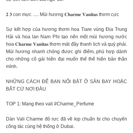
𝟐 𝟑 con mực …. Mùi hương 𝐂𝐡𝐚𝐫𝐦𝐞 𝐕𝐚𝐧𝐢𝐭𝐚𝐬 thơm cực
Sự kết hợp của hương thơm hoa Tiare vùng Địa Trung
Hải và hoa lan Nam Phi tạo nên một mùi hương nước
hoa 𝐂𝐡𝐚𝐫𝐦𝐞 𝐕𝐚𝐧𝐢𝐭𝐚𝐬 thơm mát đầy thanh lịch và quý phái.
Mùi hương nhanh chóng được ghi điểm, phù hợp dành
cho những cô gái hiện đại muốn thể thể hiện bản thân
mình.
NHỮNG CÁCH ĐỂ BẠN NỔI BẬT Ở SÂN BAY HOẶC
BẤT CỨ NƠI ĐÂU
TOP 1: Mang theo vali #Charme_Perfume
Dàn Vali Charme đỏ rực đã về kịp chuẩn bị cho chuyến
công tác cùng hệ thống ở Dubai.