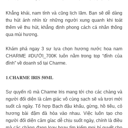
Khẳng khái, nam tính và cũng lịch lãm. Bạn sẽ dễ dàng
thu hút ánh nhìn từ những người xung quanh khi toát
thêm vẻ thu hút, khẳng định phong cách cá nhân thông
qua mùi hương.
Khám phá ngay 3 sự lựa chọn hương nước hoa nam
CHARME #DƯỚI_700K luôn nằm trong top “đỉnh của
đỉnh” về doanh số tại Charme.
𝟏.𝐂𝐇𝐀𝐑𝐌𝐄 𝐈𝐑𝐈𝐒 𝟓𝟎𝐌𝐋
Sự quyến rũ mà Charme Iris mang tới cho các chàng và
người đối diện là cảm giác vô cùng sạch sẽ và tươi mới
suốt cả ngày. Tổ hợp Bạch đậu khấu, gừng, hồ tiêu, cỏ
hương bài đậm đà hòa vào nhau. Việc luôn tạo cho
người đối diện cảm gíac dễ chịu suốt ngày, chính là điều
mà các chàng đang loay hoay tìm kiếm mọi bí quyết cho