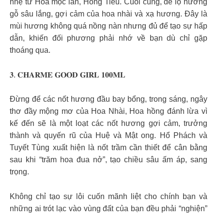
nhẹ từ Hoa mộc lan, Hồng Tiêu. Cuối cùng, để lộ hương
gỗ sâu lắng, gợi cảm của hoa nhài và xạ hương. Đây là
mùi hương không quá nồng nàn nhưng đủ để tạo sự hấp
dẫn, khiến đối phương phải nhớ về bạn dù chỉ gặp
thoáng qua.
𝟑. 𝐂𝐇𝐀𝐑𝐌𝐄 𝐆𝐎𝐎𝐃 𝐆𝐈𝐑𝐋 𝟏𝟎𝟎𝐌𝐋
Đừng để các nốt hương đầu bay bổng, trong sáng, ngây
thơ đầy mộng mơ của Hoa Nhài, Hoa hồng đánh lừa vì
kế đến sẽ là một loạt các nốt hương gợi cảm, trưởng
thành và quyến rũ của Huệ và Mật ong. Hổ Phách và
Tuyết Tùng xuất hiện là nốt trầm cần thiết để cân bằng
sau khi “trăm hoa đua nở”, tạo chiều sâu ấm áp, sang
trọng.
Không chỉ tạo sự lôi cuốn mãnh liệt cho chính bạn và
những ai trót lạc vào vùng đất của bạn đều phải “nghiện”