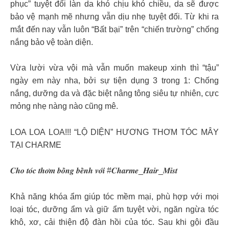
phục” tuyệt đối làn da khó chịu khó chiều, da sẽ được
bảo vệ mạnh mẽ nhưng vẫn dịu nhẹ tuyệt đối. Từ khi ra
mắt đến nay vẫn luôn “Bất bại” trên “chiến trường” chống
nắng bảo vệ toàn diện.
Vừa lười vừa vội mà vẫn muốn makeup xinh thì “tậu”
ngày em này nha, bởi sự tiện dụng 3 trong 1: Chống
nắng, dưỡng da và đặc biệt nâng tông siêu tự nhiên, cực
mỏng nhẹ nàng nào cũng mê.
LOA LOA LOA!!! “LỘ DIỆN” HƯƠNG THƠM TÓC MÂY
TẠI CHARME
𝑪𝒉𝒐 𝒕𝒐́𝒄 𝒕𝒉𝒐̛𝒎 𝒃𝒐̂̀𝒏𝒈 𝒃𝒆̂̀𝒏𝒉 𝒗𝒐̛́𝒊 #𝑪𝒉𝒂𝒓𝒎𝒆_𝑯𝒂𝒊𝒓_𝑴𝒊𝒔𝒕
Khả năng khóa ẩm giúp tóc mềm mại, phù hợp với mọi
loại tóc, dưỡng ẩm và giữ ẩm tuyệt vời, ngăn ngừa tóc
khô, xơ, cải thiện độ đàn hồi của tóc. Sau khi gội đầu