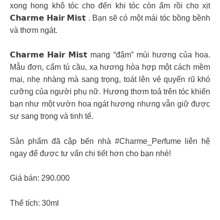
xong hong khô tóc cho đến khi tóc còn ẩm rồi cho xịt
𝗖𝗵𝗮𝗿𝗺𝗲 𝗛𝗮𝗶𝗿 𝗠𝗶𝘀𝘁 . Bạn sẽ có một mái tóc bồng bềnh
và thơm ngát.
𝗖𝗵𝗮𝗿𝗺𝗲 𝗛𝗮𝗶𝗿 𝗠𝗶𝘀𝘁 mang “đậm” mùi hương của hoa.
Mẫu đơn, cẩm tú cầu, xạ hương hòa hợp một cách mềm
mại, nhẹ nhàng mà sang trọng, toát lên vẻ quyến rũ khó
cưỡng của người phụ nữ. Hương thơm toả trên tóc khiến
bạn như một vườn hoa ngát hương nhưng vẫn giữ được
sự sang trọng và tinh tế.
Sản phẩm đã cập bến nhà #Charme_Perfume liên hệ
ngay để được tư vấn chi tiết hơn cho bạn nhé!
Giá bán: 290.000
Thể tích: 30ml