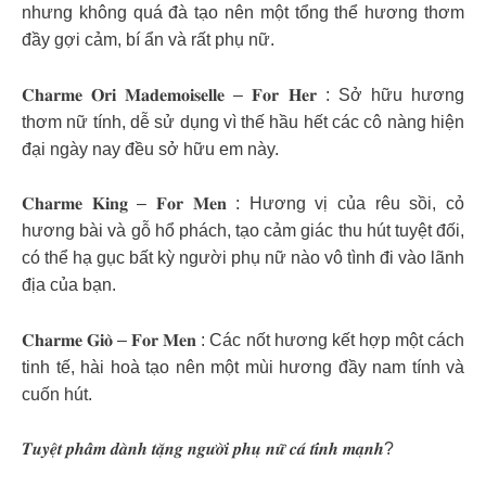
nhưng không quá đà tạo nên một tổng thể hương thơm
đầy gợi cảm, bí ẩn và rất phụ nữ.
𝐂𝐡𝐚𝐫𝐦𝐞 𝐎𝐫𝐢 𝐌𝐚𝐝𝐞𝐦𝐨𝐢𝐬𝐞𝐥𝐥𝐞 – 𝐅𝐨𝐫 𝐇𝐞𝐫 : Sở hữu hương
thơm nữ tính, dễ sử dụng vì thế hầu hết các cô nàng hiện
đại ngày nay đều sở hữu em này.
𝐂𝐡𝐚𝐫𝐦𝐞 𝐊𝐢𝐧𝐠 – 𝐅𝐨𝐫 𝐌𝐞𝐧 : Hương vị của rêu sồi, cỏ
hương bài và gỗ hổ phách, tạo cảm giác thu hút tuyệt đối,
có thể hạ gục bất kỳ người phụ nữ nào vô tình đi vào lãnh
địa của bạn.
𝐂𝐡𝐚𝐫𝐦𝐞 𝐆𝐢𝐨̀ – 𝐅𝐨𝐫 𝐌𝐞𝐧 : Các nốt hương kết hợp một cách
tinh tế, hài hoà tạo nên một mùi hương đầy nam tính và
cuốn hút.
𝑻𝒖𝒚𝒆̣̂𝒕 𝒑𝒉𝒂̂̉𝒎 𝒅𝒂̀𝒏𝒉 𝒕𝒂̣̆𝒏𝒈 𝒏𝒈𝒖̛𝒐̛̀𝒊 𝒑𝒉𝒖̣ 𝒏𝒖̛̃ 𝒄𝒂́ 𝒕𝒊́𝒏𝒉 𝒎𝒂̣𝒏𝒉?