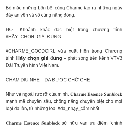
Bỏ mặc những bộn bề, cùng Charme tạo ra những ngày
đầy an yên và vô cùng năng động.
HOT Khoảnh khắc đặc biệt trong chương trình
#HÃY_CHỌN_GIÁ_ĐÚNG
#CHARME_GOODGIRL vừa xuất hiện trong Chương
trình 𝗛𝗮̃𝘆 𝗰𝗵𝗼̣𝗻 𝗴𝗶𝗮́ đ𝘂́𝗻𝗴 – phát sóng trên kênh VTV3
Đài Truyền hình Việt Nam.
CHẠM DỊU NHẸ – DA ĐƯỢC CHỞ CHE
Như vẻ ngoài rực rỡ của mình, 𝐂𝐡𝐚𝐫𝐦𝐞 𝐄𝐬𝐬𝐞𝐧𝐜𝐞 𝐒𝐮𝐧𝐛𝐥𝐨𝐜𝐤
mạnh mẽ chuyên sâu, chống nắng chuyên biệt cho mọi
loại da làn, từ những loại #da_nhạy_cảm nhất
𝐂𝐡𝐚𝐫𝐦𝐞 𝐄𝐬𝐬𝐞𝐧𝐜𝐞 𝐒𝐮𝐧𝐛𝐥𝐨𝐜𝐤 sở hữu vạn ưu điểm “chinh