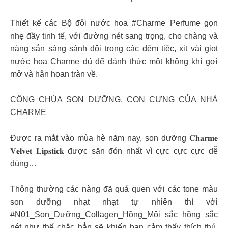
Thiết kế các Bộ đôi nước hoa #Charme_Perfume gọn
nhẹ đầy tinh tế, với đường nét sang trọng, cho chàng và
nàng sẵn sàng sánh đôi trong các đêm tiệc, xịt vài giọt
nước hoa Charme đủ để đánh thức một không khí gợi
mở và hân hoan tràn về.
CÔNG CHÚA SON DƯỠNG, CON CƯNG CỦA NHÀ
CHARME
Được ra mắt vào mùa hè năm nay, son dưỡng 𝐂𝐡𝐚𝐫𝐦𝐞
𝐕𝐞𝐥𝐯𝐞𝐭 𝐋𝐢𝐩𝐬𝐭𝐢𝐜𝐤 được săn đón nhất vì cực cực cực dễ
dùng…
Thông thường các nàng đã quá quen với các tone màu
son dưỡng nhạt nhạt tự nhiên thì với
#N01_Son_Dưỡng_Collagen_Hồng_Môi sắc hồng sắc
nét như thế chắc hẳn sẽ khiến bạn cảm thấy thích thú.