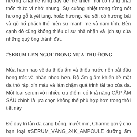
hương Charme King đầy đê mê khiến mọi cô nàng phải
thổn thức vì nhớ nhung. Sự cuồng nhiệt trong từng nốt
hương gỗ tuyết tùng, hoắc hương, rêu sồi, cỏ hương bài
và gỗ hổ phách thể hiện sự mạnh mẽ và nam tính. Bên
cạnh đó cũng không thiếu đi sự nhã nhặn và lịch sự của
những quý ông thành đạt.
#𝐒𝐄𝐑𝐔𝐌 𝐋𝐄̂𝐍 𝐍𝐆𝐎̂𝐈 𝐓𝐑𝐎𝐍𝐆 𝐌𝐔̀𝐀 𝐓𝐇𝐔 Đ𝐎̂𝐍𝐆
Mùa hanh hao về da thiếu ẩm và thiếu nước nên bắt đầu
bong tróc và nhăn nheo hơn. Độ ẩm giảm khiến bề mặt
da thô ráp, xỉn màu và làm chậm quá trình tái tạo của da.
Một loại serum với nhiều ưu điểm, có khả năng CẤP ẨM
SÂU chính là lựa chọn không thể phù hợp hơn trong thời
tiết này.
Để duy trì làn da căng bóng, mướt mịn, Charme gợi ý cho
bạn loại #SERUM_VÀNG_24K_AMPOULE dưỡng ẩm