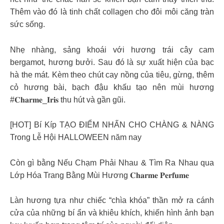
Thêm vào đó là tinh chất collagen cho đôi môi căng tràn
sức sống.
Nhẹ nhàng, sảng khoái với hương trái cây cam
bergamot, hương bưởi. Sau đó là sự xuất hiện của bạc
hà the mát. Kèm theo chút cay nồng của tiêu, gừng, thêm
cỏ hương bài, bạch đậu khấu tạo nên mùi hương
#𝐂𝐡𝐚𝐫𝐦𝐞_𝐈𝐫𝐢𝐬 thu hút và gần gũi.
[HOT] Bí Kíp TẠO ĐIỂM NHẤN CHO CHÀNG & NÀNG
Trong Lễ Hội HALLOWEEN năm nay
Còn gì bằng Nếu Chạm Phải Nhau & Tìm Ra Nhau qua
Lớp Hóa Trang Bằng Mùi Hương 𝐂𝐡𝐚𝐫𝐦𝐞 𝐏𝐞𝐫𝐟𝐮𝐦𝐞
Làn hương tựa như chiếc “chìa khóa” thần mở ra cánh
cửa của những bí ẩn và khiêu khích, khiến hình ảnh bạn