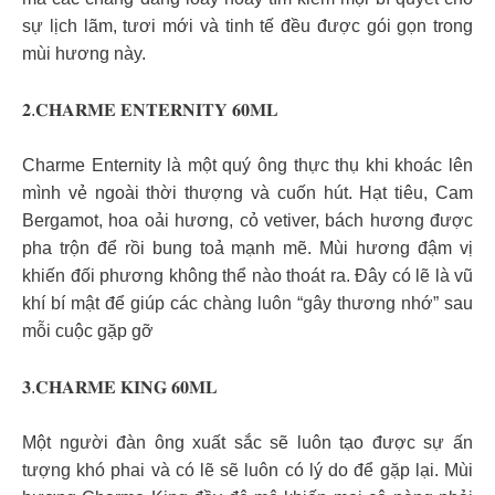
sự lịch lãm, tươi mới và tinh tế đều được gói gọn trong
mùi hương này.
𝟐.𝐂𝐇𝐀𝐑𝐌𝐄 𝐄𝐍𝐓𝐄𝐑𝐍𝐈𝐓𝐘 𝟔𝟎𝐌𝐋
Charme Enternity là một quý ông thực thụ khi khoác lên
mình vẻ ngoài thời thượng và cuốn hút. Hạt tiêu, Cam
Bergamot, hoa oải hương, cỏ vetiver, bách hương được
pha trộn để rồi bung toả mạnh mẽ. Mùi hương đậm vị
khiến đối phương không thể nào thoát ra. Đây có lẽ là vũ
khí bí mật để giúp các chàng luôn “gây thương nhớ” sau
mỗi cuộc gặp gỡ
𝟑.𝐂𝐇𝐀𝐑𝐌𝐄 𝐊𝐈𝐍𝐆 𝟔𝟎𝐌𝐋
Một người đàn ông xuất sắc sẽ luôn tạo được sự ấn
tượng khó phai và có lẽ sẽ luôn có lý do để gặp lại. Mùi