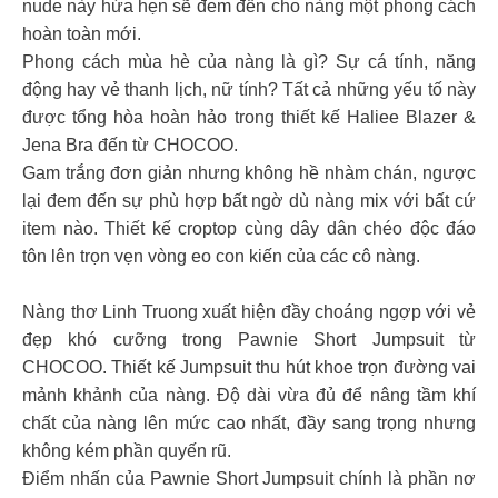
nude này hứa hẹn sẽ đem đến cho nàng một phong cách
hoàn toàn mới.
Phong cách mùa hè của nàng là gì? Sự cá tính, năng
động hay vẻ thanh lịch, nữ tính? Tất cả những yếu tố này
được tổng hòa hoàn hảo trong thiết kế Haliee Blazer &
Jena Bra đến từ CHOCOO.
Gam trắng đơn giản nhưng không hề nhàm chán, ngược
lại đem đến sự phù hợp bất ngờ dù nàng mix với bất cứ
item nào. Thiết kế croptop cùng dây dân chéo độc đáo
tôn lên trọn vẹn vòng eo con kiến của các cô nàng.
Nàng thơ Linh Truong xuất hiện đầy choáng ngợp với vẻ
đẹp khó cưỡng trong Pawnie Short Jumpsuit từ
CHOCOO. Thiết kế Jumpsuit thu hút khoe trọn đường vai
mảnh khảnh của nàng. Độ dài vừa đủ để nâng tầm khí
chất của nàng lên mức cao nhất, đầy sang trọng nhưng
không kém phần quyến rũ.
Điểm nhấn của Pawnie Short Jumpsuit chính là phần nơ