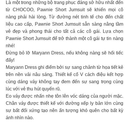
Là một trong những bộ trang phục đáng sở hữu nhất đến
từ CHOCOO, Pawnie Short Jumsuit sẽ khiến mọi cô
nàng phải hài lòng. Từ đường nét tinh tế cho đến chất
liệu cao cấp, Pawnie Short Jumsuit sẵn sàng nâng tầm
vẻ đẹp và phong thái cho tất cả các cô gái. Lựa chọn
Pawnie Short Jumsuit để trở thành một cô gái tự tin nàng
nhé!
Đừng bỏ lỡ Maryann Dress, nếu không nàng sẽ hối tiếc
đấy!
Maryann Dress ghi điểm bởi sự sang chảnh từ họa tiết kẻ
trên nền vải nâu sáng. Thiết kế cổ V cách điệu kết hợp
cùng dáng váy không tay đem đến sự sang trọng cùng
lúc với vẻ thu hút quyến rũ.
Eo váy được nhấn nhẹ tôn lên vóc dáng của người mặc.
Chân váy được thiết kế với đường xếp ly bản lớn cùng
sự bất đối xứng tạo nên ấn tượng khó quên cho bất kỳ
ánh nhìn nào.