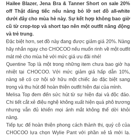
Hailee Blazer, Jena Bra & Tanner Short on sale 20%
off Thật đáng tiếc nếu nàng bỏ lỡ set đồ all-white
dưới đây cho mùa hè này. Sự kết hợp không bao giờ
cũ từ crop-top và short tạo nên một outfit năng động
và trẻ trung.
Đặc biệt hơn, set đồ này đang được giảm giá 20%. Nàng
hãy nhắn ngay cho CHOCOO nếu muốn rinh về một outfit
mát mẻ cho mùa hè với mức giá ưu đãi nhé!
Quentine Top là một trong những item chưa bao giờ hạ
nhiệt tại CHOCOO. Với mức giảm giá hấp dẫn 10%,
nàng sẽ có cơ hội sở hữu một chiếc áo đặc biệt sang
trọng và thu hút để hoàn thiện outfit hiện đại của mình.
Melisa Top đem đến sức hút từ sự hiện đại và độc đáo.
Chi tiết cắt xẻ điệu nghệ không xuất hiện quá phô trương
nhưng vẫn đủ khiến mọi ánh mắt không thể dời khỏi
nàng.
Tiếp tục để hoàn thiện phong cách thành thị, quý cô của
CHOCOO lựa chọn Wylie Pant với phần xẻ tả mới lạ.