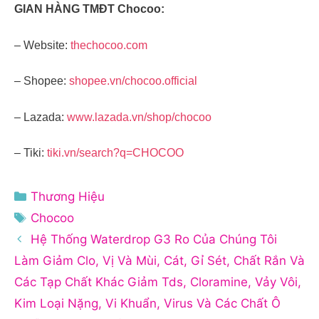
GIAN HÀNG TMĐT Chocoo:
– Website:
thechocoo.com
– Shopee:
shopee.vn/chocoo.official
– Lazada:
www.lazada.vn/shop/chocoo
– Tiki:
tiki.vn/search?q=CHOCOO
Danh
Thương Hiệu
mục
Thẻ
Chocoo
Hệ Thống Waterdrop G3 Ro Của Chúng Tôi
Làm Giảm Clo, Vị Và Mùi, Cát, Gỉ Sét, Chất Rắn Và
Các Tạp Chất Khác Giảm Tds, Cloramine, Vảy Vôi,
Kim Loại Nặng, Vi Khuẩn, Virus Và Các Chất Ô