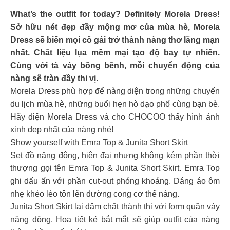
What’s the outfit for today? Definitely Morela Dress!
Sở hữu nét đẹp đầy mộng mơ của mùa hè, Morela
Dress sẽ biến mọi cô gái trở thành nàng thơ lãng mạn
nhất. Chất liệu lụa mềm mại tạo độ bay tự nhiên.
Cùng với tà váy bồng bềnh, mỗi chuyển động của
nàng sẽ tràn đầy thi vị.
Morela Dress phù hợp để nàng diện trong những chuyến
du lịch mùa hè, những buổi hẹn hò dạo phố cùng bạn bè.
Hãy diện Morela Dress và cho CHOCOO thấy hình ảnh
xinh đẹp nhất của nàng nhé!
Show yourself with Emra Top & Junita Short Skirt
Set đồ năng động, hiện đại nhưng không kém phần thời
thượng gọi tên Emra Top & Junita Short Skirt. Emra Top
ghi dấu ấn với phần cut-out phóng khoáng. Dáng áo ôm
nhẹ khéo léo tôn lên đường cong cơ thể nàng.
Junita Short Skirt lại đậm chất thành thị với form quần váy
năng động. Họa tiết kẻ bắt mắt sẽ giúp outfit của nàng