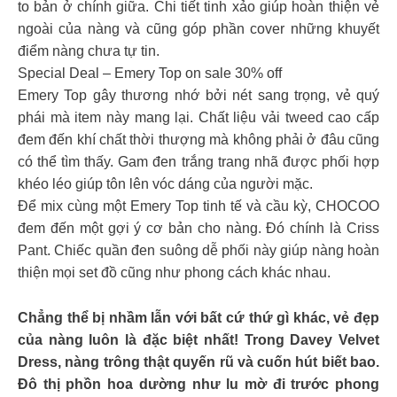
to bản ở chính giữa. Chi tiết tinh xảo giúp hoàn thiện vẻ
ngoài của nàng và cũng góp phần cover những khuyết
điểm nàng chưa tự tin.
Special Deal – Emery Top on sale 30% off
Emery Top gây thương nhớ bởi nét sang trọng, vẻ quý
phái mà item này mang lại. Chất liệu vải tweed cao cấp
đem đến khí chất thời thượng mà không phải ở đâu cũng
có thể tìm thấy. Gam đen trắng trang nhã được phối hợp
khéo léo giúp tôn lên vóc dáng của người mặc.
Để mix cùng một Emery Top tinh tế và cầu kỳ, CHOCOO
đem đến một gợi ý cơ bản cho nàng. Đó chính là Criss
Pant. Chiếc quần đen suông dễ phối này giúp nàng hoàn
thiện mọi set đồ cũng như phong cách khác nhau.
Chẳng thể bị nhầm lẫn với bất cứ thứ gì khác, vẻ đẹp
của nàng luôn là đặc biệt nhất! Trong Davey Velvet
Dress, nàng trông thật quyến rũ và cuốn hút biết bao.
Đô thị phồn hoa dường như lu mờ đi trước phong