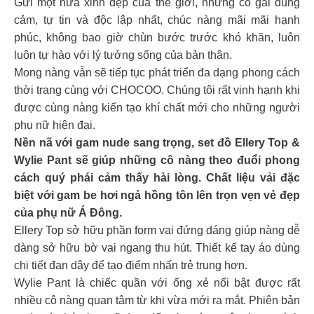
Gửi một nửa xinh đẹp của thế giới, những cô gái dũng
cảm, tự tin và độc lập nhất, chúc nàng mãi mãi hạnh
phúc, không bao giờ chùn bước trước khó khăn, luôn
luôn tự hào với lý tưởng sống của bản thân.
Mong nàng vẫn sẽ tiếp tục phát triển đa dạng phong cách
thời trang cùng với CHOCOO. Chúng tôi rất vinh hạnh khi
được cùng nàng kiến tạo khí chất mới cho những người
phụ nữ hiện đại.
Nền nã với gam nude sang trọng, set đồ Ellery Top &
Wylie Pant sẽ giúp những cô nàng theo đuổi phong
cách quý phái cảm thấy hài lòng. Chất liệu vải đặc
biệt với gam be hơi ngả hồng tôn lên trọn vẹn vẻ đẹp
của phụ nữ Á Đông.
Ellery Top sở hữu phần form vai đứng dáng giúp nàng dễ
dàng sở hữu bờ vai ngang thu hút. Thiết kế tay áo dùng
chi tiết đan dây để tạo điểm nhấn trẻ trung hơn.
Wylie Pant là chiếc quần với ống xẻ nổi bật được rất
nhiều cô nàng quan tâm từ khi vừa mới ra mắt. Phiên bản