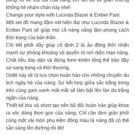
không hè nhàm chán này nhé!
Change your style with Lucinda Blazer & Ember Pant
Một set đồ mang đậm nét hiện đại như Lucinda Blazer &
Ember Pant sẽ giúp mọi cô nàng nâng tầm phong cách
thời trang của bản thân.
Chi tiết phối dây giúp cố định 2 tà áo đồng thời nhấn
mạnh sự phóng khoáng và quyến rũ nơi diện mạo nàng.
Chất liệu dày dặn và đứng form khiến tổng thể tràn đầy
sự sang trọng và thời thượng.
Outfit này sẽ là lựa chọn hoàn hảo cho những chuyến du
lịch ngày hè của nàng. Sự kết hợp giữa sắc trắng trong
trẻo cùng gam xanh mát mắt sẽ làm bật lên làn da trắng
ngần của nàng.
Thiết kế bra và short tạo nên bộ đôi hoàn hảo giúp khoe
ra vóc dáng thon gọn của nàng. Chỉ cần đơn giản phối
cùng một vài món phụ kiện đồng màu là nàng đã có thể
sẵn sàng lên đường rồi đó!