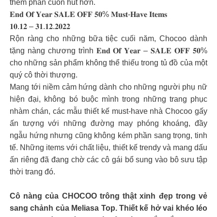
thêm phần cuốn hút hơn.
𝐄𝐧𝐝 𝐎𝐟 𝐘𝐞𝐚𝐫 𝐒𝐀𝐋𝐄 𝐎𝐅𝐅 𝟓𝟎% 𝐌𝐮𝐬𝐭-𝐇𝐚𝐯𝐞 𝐈𝐭𝐞𝐦𝐬
𝟏𝟎.𝟏𝟐 – 𝟑𝟏.𝟏𝟐.𝟐𝟎𝟐𝟐
Rộn ràng cho những bữa tiệc cuối năm, Chocoo dành
tặng nàng chương trình 𝐄𝐧𝐝 𝐎𝐟 𝐘𝐞𝐚𝐫 – 𝐒𝐀𝐋𝐄 𝐎𝐅𝐅 𝟓𝟎%
cho những sản phẩm không thể thiếu trong tủ đồ của một
quý cô thời thượng.
Mang tới niềm cảm hứng dành cho những người phụ nữ
hiện đại, không bó buộc mình trong những trang phục
nhàm chán, các mẫu thiết kế must-have nhà Chocoo gấy
ấn tượng với những đường may phóng khoáng, đầy
ngẫu hứng nhưng cũng không kém phần sang trọng, tinh
tế. Những items với chất liệu, thiết kế trendy và mang dấu
ấn riêng đã đang chờ các cô gái bổ sung vào bô sưu tập
thời trang đó.
Cô nàng của CHOCOO trông thật xinh đẹp trong vẻ
sang chảnh của Meliasa Top. Thiết kế hở vai khéo léo