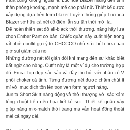
Pant cũng không ngoại lệ. Lucinda Blazer mang đến tinh
thần phóng khoáng, mạnh mẽ cho phái nữ. Thiết kế được
xây dựng dựa trên form blazer truyền thống giúp Lucinda
Blazer sở hữu cả nét cổ điển lẫn sự tân thời mới lạ.
Để hoàn thiện set đồ all-black thời thượng, nàng hãy lựa
chọn Ember Pant cơ bản. Chiếc quần này xuất hiện trong
rất nhiều outfit gợi ý từ CHOCOO nhờ sức hút chưa bao
giờ sụt giảm của nó.
Những đường nét tối giản đôi khi mang đến sự khác biệt
bất ngờ cho nàng. Outfit này là một ví dụ cho trường hợp
đó. Emra Top đẹp sắc sảo và đầy thu hút với phần cổ V
phối choker cá tính. Từng đường nét được chăm chút tỉ
mỉ với mục đích tôn lên trọn vẹn form người nàng.
Junita Short Skirt năng động và thời thượng với sắc xám
lông chuột trên nền họa tiết kẻ sọc. Thiết kế quần váy
giúp nàng mix-match thời trang mà vẫn hoạt động thoải
mái cả ngày dài.