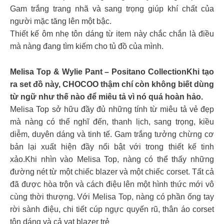
Gam trắng trang nhã và sang trọng giúp khí chất của
người mặc tăng lên một bậc.
Thiết kế ôm nhẹ tôn dáng từ item này chắc chắn là điều
mà nàng đang tìm kiếm cho tủ đồ của mình.
Melisa Top & Wylie Pant – Positano CollectionKhi tạo
ra set đồ này, CHOCOO thậm chí còn không biết dùng
từ ngữ như thế nào để miêu tả vì nó quá hoàn hảo.
Melisa Top sở hữu đầy đủ những tính từ miêu tả vẻ đẹp
mà nàng có thể nghĩ đến, thanh lịch, sang trọng, kiều
diễm, duyên dáng và tinh tế. Gam trắng tưởng chừng cơ
bản lại xuất hiện đầy nổi bật với trong thiết kế tinh
xảo.Khi nhìn vào Melisa Top, nàng có thể thấy những
đường nét từ một chiếc blazer và một chiếc corset. Tất cả
đã được hòa trộn và cách điệu lên một hình thức mới vô
cùng thời thượng. Với Melisa Top, nàng có phần ống tay
rời sành điệu, chi tiết cúp ngực quyến rũ, thân áo corset
tôn dáng và cả vạt blazer trẻ