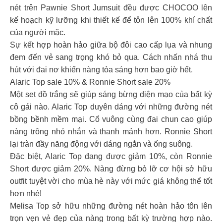
nét trên Pawnie Short Jumsuit đều được CHOCOO lên
kế hoạch kỹ lưỡng khi thiết kế để tôn lên 100% khí chất
của người mặc.
Sự kết hợp hoàn hảo giữa bộ đôi cao cấp lụa và nhung
đem đến vẻ sang trọng khó bỏ qua. Cách nhấn nhá thu
hút với đai nơ khiến nàng tỏa sáng hơn bao giờ hết.
Alaric Top sale 10% & Ronnie Short sale 20%
Một set đồ trắng sẽ giúp sáng bừng diện mạo của bất kỳ
cô gái nào. Alaric Top duyên dáng với những đường nét
bồng bềnh mềm mại. Cổ vuông cùng đai chun cao giúp
nàng trông nhỏ nhắn và thanh mảnh hơn. Ronnie Short
lại tràn đầy năng động với dáng ngắn và ống suông.
Đặc biệt, Alaric Top đang được giảm 10%, còn Ronnie
Short được giảm 20%. Nàng đừng bỏ lỡ cơ hội sở hữu
outfit tuyệt vời cho mùa hè này với mức giá không thể tốt
hơn nhé!
Melisa Top sở hữu những đường nét hoàn hảo tôn lên
trọn vẹn vẻ đẹp của nàng trong bất kỳ trường hợp nào.