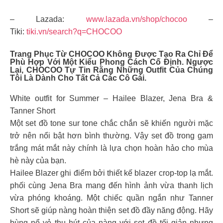
– Lazada:
www.lazada.vn/shop/chocoo
–
Tiki:
tiki.vn/search?q=CHOCOO
Trang Phục Từ CHOCOO Không Được Tạo Ra Chỉ Để
Phù Hợp Với Một Kiểu Phong Cách Cố Định. Ngược
Lại, CHOCOO Tự Tin Rằng Những Outfit Của Chúng
Tôi Là Dành Cho Tất Cả Các Cô Gái.
White outfit for Summer – Hailee Blazer, Jena Bra &
Tanner Short
Một set đồ tone sur tone chắc chắn sẽ khiến người mặc
trở nên nổi bật hơn bình thường. Vậy set đồ trong gam
trắng mát mắt này chính là lựa chọn hoàn hảo cho mùa
hè này của bạn.
Hailee Blazer ghi điểm bởi thiết kế blazer crop-top lạ mắt.
phối cùng Jena Bra mang đến hình ảnh vừa thanh lịch
vừa phóng khoáng. Một chiếc quần ngắn như Tanner
Short sẽ giúp nàng hoàn thiện set đồ đầy năng động. Hãy
bùng nổ vẻ thu hút của nàng với set đồ tối giản nhưng