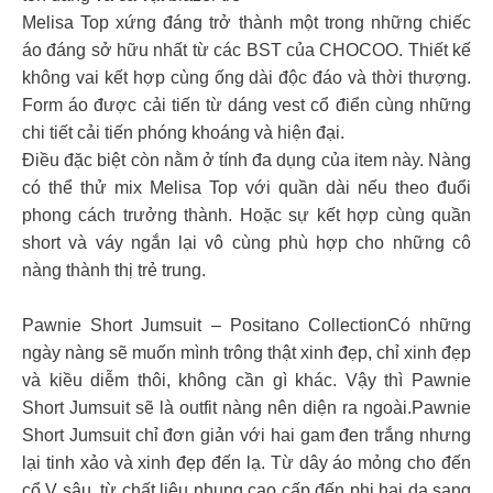
Melisa Top xứng đáng trở thành một trong những chiếc
áo đáng sở hữu nhất từ các BST của CHOCOO. Thiết kế
không vai kết hợp cùng ống dài độc đáo và thời thượng.
Form áo được cải tiến từ dáng vest cổ điển cùng những
chi tiết cải tiến phóng khoáng và hiện đại.
Điều đặc biệt còn nằm ở tính đa dụng của item này. Nàng
có thể thử mix Melisa Top với quần dài nếu theo đuổi
phong cách trưởng thành. Hoặc sự kết hợp cùng quần
short và váy ngắn lại vô cùng phù hợp cho những cô
nàng thành thị trẻ trung.
Pawnie Short Jumsuit – Positano CollectionCó những
ngày nàng sẽ muốn mình trông thật xinh đẹp, chỉ xinh đẹp
và kiều diễm thôi, không cần gì khác. Vậy thì Pawnie
Short Jumsuit sẽ là outfit nàng nên diện ra ngoài.Pawnie
Short Jumsuit chỉ đơn giản với hai gam đen trắng nhưng
lại tinh xảo và xinh đẹp đến lạ. Từ dây áo mỏng cho đến
cổ V sâu, từ chất liệu nhung cao cấp đến phi hai da sang