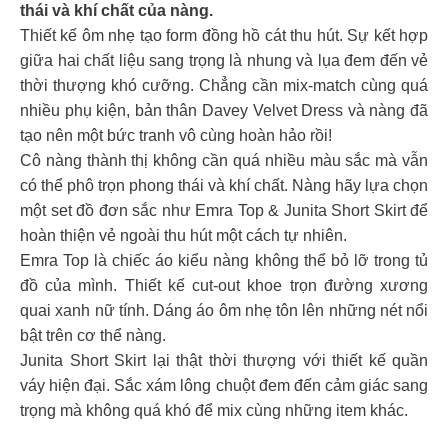
thái và khí chất của nàng.
Thiết kế ôm nhẹ tạo form đồng hồ cát thu hút. Sự kết hợp
giữa hai chất liệu sang trọng là nhung và lụa đem đến vẻ
thời thượng khó cưỡng. Chẳng cần mix-match cùng quá
nhiều phụ kiện, bản thân Davey Velvet Dress và nàng đã
tạo nên một bức tranh vô cùng hoàn hảo rồi!
Cô nàng thành thị không cần quá nhiều màu sắc mà vẫn
có thể phô trọn phong thái và khí chất. Nàng hãy lựa chọn
một set đồ đơn sắc như Emra Top & Junita Short Skirt để
hoàn thiện vẻ ngoài thu hút một cách tự nhiên.
Emra Top là chiếc áo kiểu nàng không thể bỏ lỡ trong tủ
đồ của mình. Thiết kế cut-out khoe trọn đường xương
quai xanh nữ tính. Dáng áo ôm nhẹ tôn lên những nét nổi
bật trên cơ thể nàng.
Junita Short Skirt lại thật thời thượng với thiết kế quần
váy hiện đại. Sắc xám lông chuột đem đến cảm giác sang
trọng mà không quá khó để mix cùng những item khác.