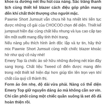
khoe ra đường nét thu hút của nàng. Sắc trắng thanh
lịch cùng thiết kế blazer cách điệu góp phần mang
đến khí chất thời thượng cho người mặc.
Pawnie Short Jumsuit vẫn chưa hề hạ nhiệt khi liên tục
được những cô gái của CHOCOO chọn để diện. Thiết kế
jumpsuit hiện đại cùng chất liệu nhung và lụa cao cấp tạo
lên một outfit mang đầy tính thời trang.
Nếu nàng yêu thích hình ảnh độc lập và tự tin, hãy thử
mix Pawnie Short Jumsuit cùng một chiếc blazer khoác
hờ như quý cô này nhé!
Emery Top là chiếc áo sở hữu những đường nét tràn đầy
sang trọng. Chất liệu Tweed cổ điển được mang đến
trong một thiết kế hiện đại hơn giúp tôn lên trọn vẹn khí
chất của quý cô thành thị.
Form áo ôm nhẹ, độ dài vừa phải. Nàng có thể diện
Emery Top giữ nguyên dáng áo mà không cần sơ vin.
Chỉ cần phối cùng một chiếc quần suông là set đồ đã
hoàn thiện rồi.