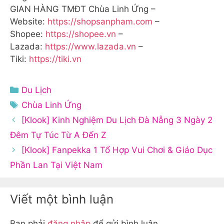
GIAN HÀNG TMĐT Chùa Linh Ứng –
Website:
https://shopsanpham.com
–
Shopee:
https://shopee.vn
–
Lazada:
https://www.lazada.vn
–
Tiki:
https://tiki.vn
Danh
Du Lịch
mục
Thẻ
Chùa Linh Ứng
[Klook] Kinh Nghiệm Du Lịch Đà Nẵng 3 Ngày 2
Đêm Tự Túc Từ A Đến Z
[Klook] Fanpekka 1 Tổ Hợp Vui Chơi & Giáo Dục
Phần Lan Tại Việt Nam
Viết một bình luận
Bạn phải
đăng nhập
để gửi bình luận.