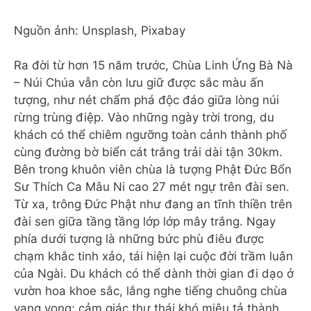
Nguồn ảnh: Unsplash, Pixabay
Ra đời từ hơn 15 năm trước, Chùa Linh Ứng Bà Nà
– Núi Chúa vẫn còn lưu giữ được sắc màu ấn
tượng, như nét chấm phá độc đáo giữa lòng núi
rừng trùng điệp. Vào những ngày trời trong, du
khách có thể chiêm ngưỡng toàn cảnh thành phố
cùng đường bờ biển cát trắng trải dài tận 30km.
Bên trong khuôn viên chùa là tượng Phật Đức Bổn
Sư Thích Ca Mâu Ni cao 27 mét ngự trên đài sen.
Từ xa, trông Đức Phật như đang an tĩnh thiền trên
đài sen giữa tầng tầng lớp lớp mây trắng. Ngay
phía dưới tượng là những bức phù điêu được
chạm khắc tinh xảo, tái hiện lại cuộc đời trầm luân
của Ngài. Du khách có thể dành thời gian đi dạo ở
vườn hoa khoe sắc, lắng nghe tiếng chuông chùa
vang vọng; cảm giác thư thái khó miêu tả thành