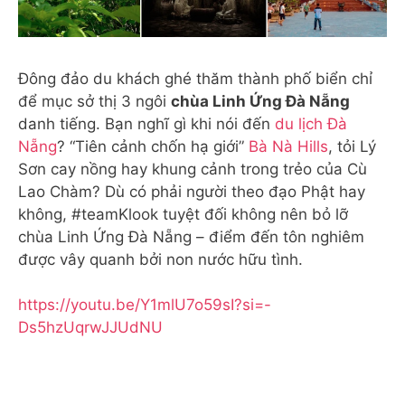
Đông đảo du khách ghé thăm thành phố biển chỉ
để mục sở thị 3 ngôi
chùa Linh Ứng Đà Nẵng
danh tiếng. Bạn nghĩ gì khi nói đến
du lịch Đà
Nẵng
? “Tiên cảnh chốn hạ giới”
Bà Nà Hills
, tỏi Lý
Sơn cay nồng hay khung cảnh trong trẻo của Cù
Lao Chàm? Dù có phải người theo đạo Phật hay
không, #teamKlook tuyệt đối không nên bỏ lỡ
chùa Linh Ứng Đà Nẵng – điểm đến tôn nghiêm
được vây quanh bởi non nước hữu tình.
https://youtu.be/Y1mlU7o59sI?si=-
Ds5hzUqrwJJUdNU