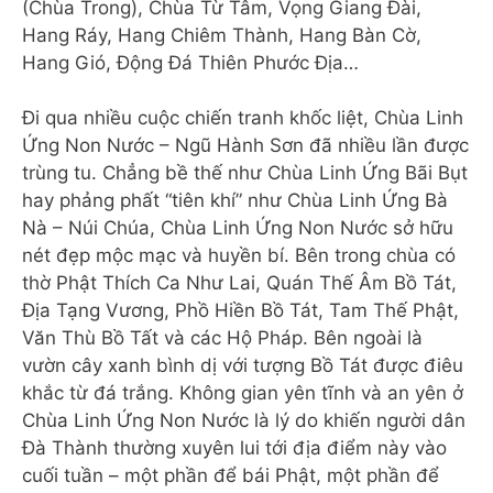
(Chùa Trong), Chùa Từ Tâm, Vọng Giang Đài,
Hang Ráy, Hang Chiêm Thành, Hang Bàn Cờ,
Hang Gió, Động Đá Thiên Phước Địa…
Đi qua nhiều cuộc chiến tranh khốc liệt, Chùa Linh
Ứng Non Nước – Ngũ Hành Sơn đã nhiều lần được
trùng tu. Chẳng bề thế như Chùa Linh Ứng Bãi Bụt
hay phảng phất “tiên khí” như Chùa Linh Ứng Bà
Nà – Núi Chúa, Chùa Linh Ứng Non Nước sở hữu
nét đẹp mộc mạc và huyền bí. Bên trong chùa có
thờ Phật Thích Ca Như Lai, Quán Thế Âm Bồ Tát,
Địa Tạng Vương, Phồ Hiền Bồ Tát, Tam Thế Phật,
Văn Thù Bồ Tất và các Hộ Pháp. Bên ngoài là
vườn cây xanh bình dị với tượng Bồ Tát được điêu
khắc từ đá trắng. Không gian yên tĩnh và an yên ở
Chùa Linh Ứng Non Nước là lý do khiến người dân
Đà Thành thường xuyên lui tới địa điểm này vào
cuối tuần – một phần để bái Phật, một phần để