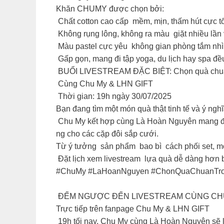
Khăn CHUMY được chọn bởi:
️ Chất cotton cao cấp mềm, mịn, thấm hút cực tố
️ Không rụng lông, không ra màu giặt nhiều lầ
️ Màu pastel cực yêu không gian phòng tắm nhìn
Gấp gọn, mang đi tập yoga, du lịch hay spa đề
BUỔI LIVESTREAM ĐẶC BIỆT: Chọn quà chuẩ
Cùng Chu My & LHN GIFT
Thời gian: 19h ngày 30/07/2025
Bạn đang tìm một món quà thật tinh tế và ý n
Chu My kết hợp cùng Là Hoàn Nguyên mang đến m
ng cho các cặp đôi sắp cưới.
Từ ý tưởng sản phẩm bao bì cách phối set, mọi
Đặt lịch xem livestream lựa quà dễ dàng hơn b
#ChuMy #LaHoanNguyen #ChonQuaChuanTr
ĐẾM NGƯỢC ĐẾN LIVESTREAM CÙNG CHU
Trực tiếp trên fanpage Chu My & LHN GIFT
19h tối nay, Chu My cùng Là Hoàn Nguyên sẽ lê