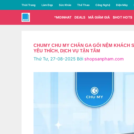
Chuyển
Thời Trang
Làm Đẹp
Sức Khỏe
Thể Thao
Công Nghệ
Điện Máy
đến
nội
*MOINHAT
DEALS
MÃ GIẢM GIÁ
$HOT HOT$
dung
CHUMY CHU MY CHĂN GA GỐI NỆM KHÁCH SẠ
YÊU THÍCH, DỊCH VỤ TẬN TÂM
Thứ Tư, 27-08-2025
Bởi
shopsanpham.com