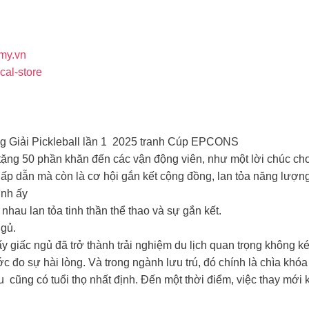
umy.vn
cal-store
ng Giải Pickleball lần 1 2025 tranh Cúp EPCONS
tặng 50 phần khăn đến các vận động viên, như một lời chúc cho t
 dẫn mà còn là cơ hội gắn kết cộng đồng, lan tỏa năng lượng t
ình ấy
nhau lan tỏa tinh thần thể thao và sự gắn kết.
ngủ.
y giấc ngủ đã trở thành trải nghiệm du lịch quan trọng không k
ớc đo sự hài lòng. Và trong ngành lưu trú, đó chính là chìa kh
cũng có tuổi thọ nhất định. Đến một thời điểm, việc thay mới 