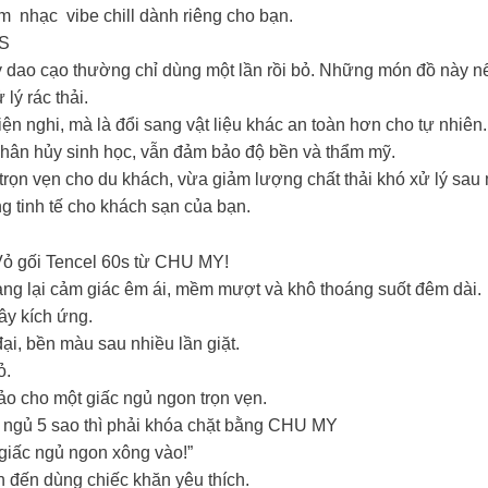
 nhạc vibe chill dành riêng cho bạn.
ES
 dao cạo thường chỉ dùng một lần rồi bỏ. Những món đồ này nếu 
lý rác thải.
ện nghi, mà là đổi sang vật liệu khác an toàn hơn cho tự nhiên
ể phân hủy sinh học, vẫn đảm bảo độ bền và thẩm mỹ.
rọn vẹn cho du khách, vừa giảm lượng chất thải khó xử lý sau 
ng tinh tế cho khách sạn của bạn.
Vỏ gối Tencel 60s từ CHU MY!
mang lại cảm giác êm ái, mềm mượt và khô thoáng suốt đêm dài.
ây kích ứng.
i, bền màu sau nhiều lần giặt.
ỏ.
o cho một giấc ngủ ngon trọn vẹn.
c ngủ 5 sao thì phải khóa chặt bằng CHU MY
 giấc ngủ ngon xông vào!”
 đến dùng chiếc khăn yêu thích.