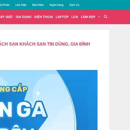
ỹ Phẩm
Linh Kiện
Bảo Hiểm
Ngân Hàng
Dịch Vụ
ÁY GIẶT
GIA DỤNG
ĐIỆN THOẠI
LAPTOP
LOA
LÀM ĐẸP
CH SẠN KHÁCH SẠN TIN DÙNG, GIA ĐÌNH