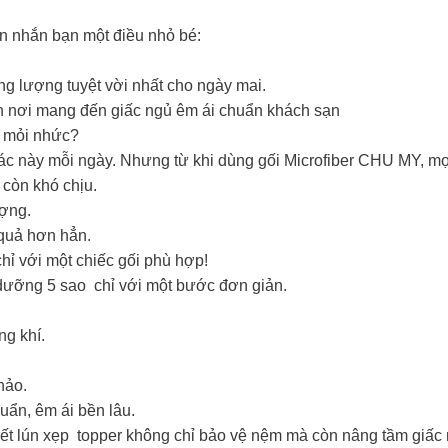
 nhắn bạn một điều nhỏ bé:
ăng lượng tuyệt vời nhất cho ngày mai.
h nơi mang đến giấc ngủ êm ái chuẩn khách sạn
 mỏi nhức? ️
ác này mỗi ngày. Nhưng từ khi dùng gối Microfiber CHU MY, mọ
còn khó chịu.
ượng.
 quả hơn hẳn.
hỉ với một chiếc gối phù hợp!
dưỡng 5 sao chỉ với một bước đơn giản.
ng khí.
hảo.
uẩn, êm ái bền lâu.
t lún xẹp topper không chỉ bảo vệ nệm mà còn nâng tầm giấc 