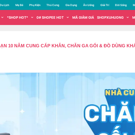
Du Lịch
Mẹ Bé
Phụ Kiện
Thú Cưng
Gia Dụng
Ăn Uống
Giải Trí
Đời Sống
M
*SHOP HOT*
0# SHOPEE HOT
MÃ GIẢM GIÁ
SHOPXUHUONG
M
N 10 NĂM CUNG CẤP KHĂN, CHĂN GA GỐI & ĐỒ DÙNG KHÁ