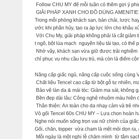
Follow CHU MY để mỗi tuần có thêm gợi ý phim
GIẢI PHÁP XANH CHO ĐỒ DÙNG AMENITI
Trong mỗi phòng khách sạn, bàn chải, lược hay
ước khi phân hủy, tạo ra áp lực lớn cho khâu xử 
Với Chu My, giải pháp không phải là cắt giảm ti
t ngô, bột lúa mạch nguyên liệu tái tạo, có th
Nhờ vậy, khách sạn vừa giữ được trải nghiệm t
chỉ phục vụ nhu cầu lưu trú, mà còn là điểm cộ
Nâng cấp giấc ngủ, nâng cấp cuộc sống cùng 
Chất liệu Tencel cao cấp từ bột gỗ tự nhiên, 
Bảo vệ làn da & mái tóc: Giảm ma sát, không g
Bền đẹp dài lâu: Công nghệ nhuộm màu hiện đạ
Thân thiện: An toàn cho da nhạy cảm và trẻ nh
Vỏ gối Tencel 60s CHU MY – Lựa chọn hoàn hả
Nghe nói muốn sống trọn vai nữ chính của giấ
Gối, chăn, topper vừa chạm là mệt mỏi dọn ra,
Mỗi ngày là một nghi lễ chăm mình từ tắm sạch