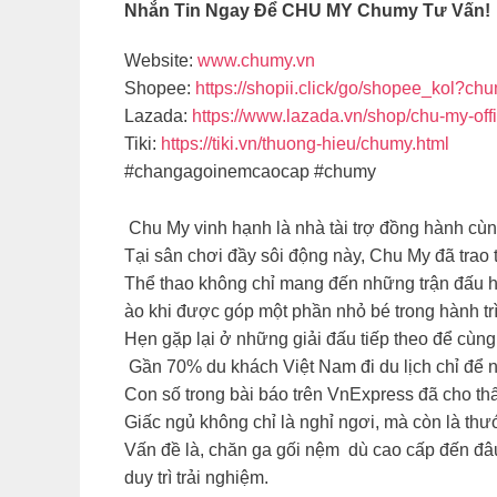
Nhắn Tin Ngay Để CHU MY Chumy Tư Vấn!
Website:
www.chumy.vn
Shopee:
https://shopii.click/go/shopee_kol?ch
Lazada:
https://www.lazada.vn/shop/chu-my-offi
Tiki:
https://tiki.vn/thuong-hieu/chumy.html
#changagoinemcaocap #chumy
Chu My vinh hạnh là nhà tài trợ đồng hành cù
Tại sân chơi đầy sôi động này, Chu My đã trao 
Thể thao không chỉ mang đến những trận đấu hấp
ào khi được góp một phần nhỏ bé trong hành tr
Hẹn gặp lại ở những giải đấu tiếp theo để cùng 
Gần 70% du khách Việt Nam đi du lịch chỉ để 
Con số trong bài báo trên VnExpress đã cho thấ
Giấc ngủ không chỉ là nghỉ ngơi, mà còn là thư
Vấn đề là, chăn ga gối nệm dù cao cấp đến đâu 
duy trì trải nghiệm.