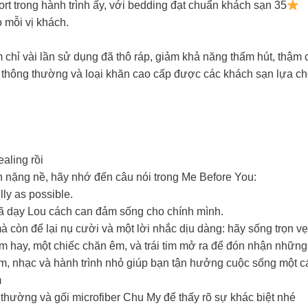
 trong hành trình ấy, với bedding đạt chuẩn khách sạn 35
 mỗi vị khách.
chỉ vài lần sử dụng đã thô ráp, giảm khả năng thấm hút, thậm 
m thông thường và loại khăn cao cấp được các khách sạn lựa c
aling rồi
 nặng nề, hãy nhớ đến câu nói trong Me Before You:
ully as possible.
 đã dạy Lou cách can đảm sống cho chính mình.
à còn để lại nụ cười và một lời nhắc dịu dàng: hãy sống trọn v
im hay, một chiếc chăn êm, và trái tim mở ra để đón nhận nhữn
, nhạc và hành trình nhỏ giúp bạn tận hưởng cuộc sống một c
m
thường và gối microfiber Chu My để thấy rõ sự khác biệt nhé