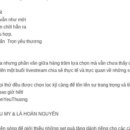
t
n vẫn như mới
 chill hẳn ra
u hợp.
n Trọn yêu thương
ghĩa nhưng phân vân giữa hàng trăm lựa chọn mà vẫn chưa thấy
ột buổi livestream chia sẻ thực tế và trực quan về những set 
 thứ đều được chọn lọc kỹ càng để tôn lên sự trang trọng và t
ao giờ hết!
onYeuThuong
 MY & LÀ HOÀN NGUYÊN
n sóng để giới thiệu những set quà tặng dành riêng cho các cặp