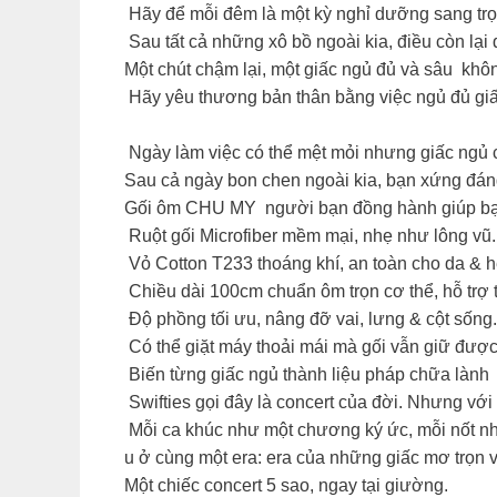
Hãy để mỗi đêm là một kỳ nghỉ dưỡng sang trọn
Sau tất cả những xô bồ ngoài kia, điều còn lạ
Một chút chậm lại, một giấc ngủ đủ và sâu không
Hãy yêu thương bản thân bằng việc ngủ đủ giấ
Ngày làm việc có thể mệt mỏi nhưng giấc ngủ 
Sau cả ngày bon chen ngoài kia, bạn xứng đán
Gối ôm CHU MY người bạn đồng hành giúp bạn t
Ruột gối Microfiber mềm mại, nhẹ như lông vũ.
Vỏ Cotton T233 thoáng khí, an toàn cho da & h
Chiều dài 100cm chuẩn ôm trọn cơ thể, hỗ trợ 
Độ phồng tối ưu, nâng đỡ vai, lưng & cột sống.
Có thể giặt máy thoải mái mà gối vẫn giữ đượ
Biến từng giấc ngủ thành liệu pháp chữa lành 
Swifties gọi đây là concert của đời. Nhưng với
Mỗi ca khúc như một chương ký ức, mỗi nốt nhạ
u ở cùng một era: era của những giấc mơ trọn 
Một chiếc concert 5 sao, ngay tại giường.