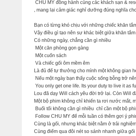
CHU MY đồng hành cùng các khách sạn & resort
, mang lại cảm giác nghỉ dưỡng đúng nghĩa cho
Bạn có từng khó chịu với những chiếc khăn tắm 
Vậy điều gì tạo nên sự khác biệt giữa khăn tắ
Có những ngày, chẳng cần gì nhiều
Một căn phòng gọn gàng
Một cuốn sách
Và chiếc gối ôm mềm êm
Là đủ để tự thưởng cho mình một không gian he
Nếu một ngày bạn thấy cuộc sống bỗng trở nên
You only get one life. Its your duty to live it as f
Lou đã dạy Will cách yêu đời trở lại. Còn Will
Một bộ phim không chỉ khiến ta rơi nước mắt, m
Buổi tối không cần gì nhiều chỉ cần một bộ ph
Follow CHU MY để mỗi tuần có thêm gợi ý phim
Cùng là gối, nhưng khác biệt nằm ở trải nghiệ
Cùng điểm qua đôi nét so sánh nhanh giữa gối 