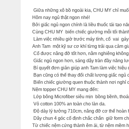
Giữa những xô bồ ngoài kia, CHU MY chỉ muốn
Hôm nay ngủ thật ngon nhé!
Bởi giấc ngủ ngon chính là liều thuốc tái tạo n
Cùng CHU MY biến chiếc giường mỗi tối thàn
️ Làm việc nhiều giờ trước máy tính, cổ vai gáy
Anh Tam một kỹ sư cơ khí từng trải qua cảm gi
Cổ được nâng đỡ tốt hơn, nằm nghiêng không 
Giấc ngủ ngon hơn, sáng dậy tràn đầy năng l
Bí quyết đơn giản giúp anh Tam làm việc hiệu
Bạn cũng có thể thay đổi chất lượng giấc ngủ c
Biến chiếc giường quen thuộc thành nơi nghỉ 
Nệm topper CHU MY mang đến:
Lớp bông Microfiber siêu mịn bồng bềnh, thoá
Vỏ cotton 100% an toàn cho làn da.
Độ dày lý tưởng 710cm, nâng đỡ cơ thể hoàn 
Dây chun 4 góc cố định chắc chắn giữ form ch
Từ chiếc nệm cứng thành êm ái, từ nệm mềm hế