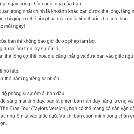
g, ngay trong chính ngôi nhà của bạn.
i quan trọng nhất chính là khoảnh khắc bạn được thả lỏng, lắng
 chỉ giúp cơ thể hồi phục mà còn là liều thuốc cho tinh thần.
c mỗi ngày!
của bạn thì không bao giờ được phép tạm bợ.
g được ôm trọn lấy sự êm ái.
hả lỏng cơ thể, xoa dịu căng thẳng và đưa bạn vào giấc ngủ
ệ hô hấp.
tư thế nằm nghiêng tự nhiên.
c độ phồng & sự êm ái ban đầu.
để sáng mai tỉnh dậy, bạn là phiên bản tràn đầy năng lượng và
 The Eras Tour (Taylors Version), bạn có thể mang cả sân vận 
c như ôm ta vào giấc ngủ. Và khi bạn cuộn mình trong chăn êm
vẹn.