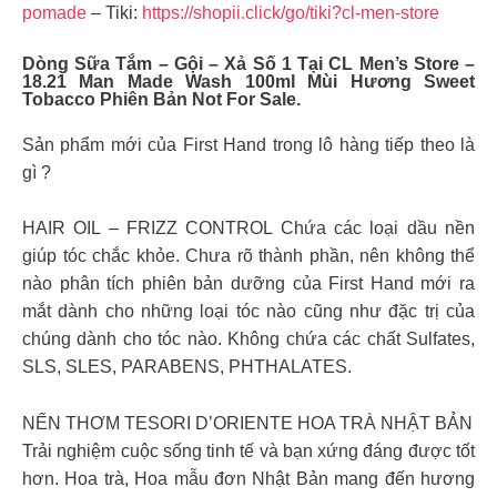
pomade
– Tiki:
https://shopii.click/go/tiki?cl-men-store
Dòng Sữa Tắm – Gội – Xả Số 1 Tại CL Men’s Store –
18.21 Man Made Wash 100ml Mùi Hương Sweet
Tobacco Phiên Bản Not For Sale.
Sản phẩm mới của First Hand trong lô hàng tiếp theo là
gì ?
HAIR OIL – FRIZZ CONTROL Chứa các loại dầu nền
giúp tóc chắc khỏe. Chưa rõ thành phần, nên không thể
nào phân tích phiên bản dưỡng của First Hand mới ra
mắt dành cho những loại tóc nào cũng như đặc trị của
chúng dành cho tóc nào. Không chứa các chất Sulfates,
SLS, SLES, PARABENS, PHTHALATES.
NẾN THƠM TESORI D’ORIENTE HOA TRÀ NHẬT BẢN
Trải nghiệm cuộc sống tinh tế và bạn xứng đáng được tốt
hơn. Hoa trà, Hoa mẫu đơn Nhật Bản mang đến hương