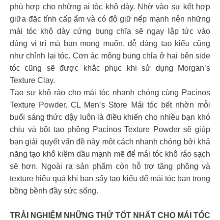
phù hợp cho những ai tóc khô dày. Nhờ vào sự kết hợp
giữa đặc tính cấp ẩm và có độ giữ nếp mạnh nên những
mái tóc khô dày cứng bung chĩa sẽ ngay lập tức vào
đúng vị trí mà bạn mong muốn, dễ dàng tạo kiểu cũng
như chỉnh lại tóc. Cơn ác mộng bung chỉa ở hai bên side
tóc cũng sẽ được khắc phục khi sử dụng Morgan’s
Texture Clay.
Tạo sự khô ráo cho mái tóc nhanh chóng cùng Pacinos
Texture Powder. CL Men’s Store Mái tóc bết nhờn mỗi
buổi sáng thức dậy luôn là điều khiến cho nhiều bạn khó
chịu và bột tạo phồng Pacinos Texture Powder sẽ giúp
bạn giải quyết vấn đề này một cách nhanh chóng bởi khả
năng tạo khô kiềm dầu mạnh mẽ để mái tóc khô ráo sạch
sẽ hơn. Ngoài ra sản phẩm còn hỗ trợ tăng phồng và
texture hiệu quả khi bạn sấy tạo kiểu để mái tóc bạn trong
bồng bềnh đầy sức sống.
TRẢI NGHIỆM NHỮNG THỨ TỐT NHẤT CHO MÁI TÓC