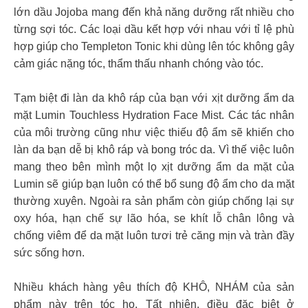
lớn dầu Jojoba mang đến khả năng dưỡng rất nhiều cho
từng sợi tóc. Các loại dầu kết hợp với nhau với tỉ lệ phù
hợp giúp cho Templeton Tonic khi dùng lên tóc không gây
cảm giác nặng tóc, thẩm thấu nhanh chóng vào tóc.
Tạm biệt đi làn da khô ráp của bạn với xịt dưỡng ẩm da
mặt Lumin Touchless Hydration Face Mist. Các tác nhân
của môi trường cũng như việc thiếu độ ẩm sẽ khiến cho
làn da bạn dễ bị khô ráp và bong tróc da. Vì thế việc luôn
mang theo bên mình một lọ xịt dưỡng ẩm da mặt của
Lumin sẽ giúp bạn luôn có thể bổ sung độ ẩm cho da mặt
thường xuyên. Ngoài ra sản phẩm còn giúp chống lại sự
oxy hóa, hạn chế sự lão hóa, se khít lỗ chân lông và
chống viêm để da mặt luôn tươi trẻ căng mịn và tràn đầy
sức sống hơn.
Nhiều khách hàng yêu thích độ KHÔ, NHÁM của sản
phẩm này trên tóc họ. Tất nhiên, điều đặc biệt ở