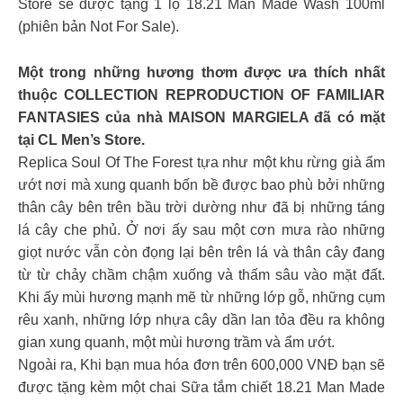
Store sẽ được tặng 1 lọ 18.21 Man Made Wash 100ml
(phiên bản Not For Sale).
Một trong những hương thơm được ưa thích nhất
thuộc COLLECTION REPRODUCTION OF FAMILIAR
FANTASIES của nhà MAISON MARGIELA đã có mặt
tại CL Men’s Store.
Replica Soul Of The Forest tựa như một khu rừng già ẩm
ướt nơi mà xung quanh bốn bề được bao phù bởi những
thân cây bên trên bầu trời dường như đã bị những táng
lá cây che phủ. Ở nơi ấy sau một cơn mưa rào những
giọt nước vẫn còn đọng lại bên trên lá và thân cây đang
từ từ chảy chầm chậm xuống và thấm sâu vào mặt đất.
Khi ấy mùi hương mạnh mẽ từ những lớp gỗ, những cụm
rêu xanh, những lớp nhựa cây dần lan tỏa đều ra không
gian xung quanh, một mùi hương trầm và ẩm ướt.
Ngoài ra, Khi bạn mua hóa đơn trên 600,000 VNĐ bạn sẽ
được tặng kèm một chai Sữa tắm chiết 18.21 Man Made