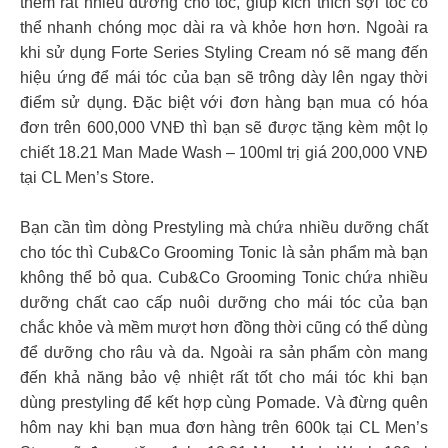
thêm rất nhiều dưỡng cho tóc, giúp kích thích sợi tóc có
thể nhanh chóng mọc dài ra và khỏe hơn hơn. Ngoài ra
khi sử dụng Forte Series Styling Cream nó sẽ mang đến
hiệu ứng để mái tóc của bạn sẽ trông dày lên ngay thời
điểm sử dụng. Đặc biệt với đơn hàng bạn mua có hóa
đơn trên 600,000 VNĐ thì bạn sẽ được tặng kèm một lọ
chiết 18.21 Man Made Wash – 100ml trị giá 200,000 VNĐ
tại CL Men’s Store.
Bạn cần tìm dòng Prestyling mà chứa nhiều dưỡng chất
cho tóc thì Cub&Co Grooming Tonic là sản phẩm mà bạn
không thể bỏ qua. Cub&Co Grooming Tonic chứa nhiều
dưỡng chất cao cấp nuôi dưỡng cho mái tóc của bạn
chắc khỏe và mềm mượt hơn đồng thời cũng có thể dùng
để dưỡng cho râu và da. Ngoài ra sản phẩm còn mang
đến khả năng bảo vệ nhiệt rất tốt cho mái tóc khi bạn
dùng prestyling để kết hợp cùng Pomade. Và đừng quên
hôm nay khi bạn mua đơn hàng trên 600k tại CL Men’s