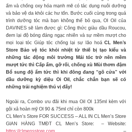
ẩm và chống oxy hóa mạnh mẽ có tác dụng nuôi dưỡng
và bảo vệ da khỏi các hư tổn. Bước cuối cùng trong quá
trình dưỡng tóc mà bạn không thể bỏ qua, OI Oil của
DAVINES sẽ làm được gì: Công thức giàu dầu Roucou,
đem lại độ bóng đáng ngạc nhiên và sự mềm mượt cho
mọi loại tóc Giúp tóc chống lại sự lão hoá
CL Men’s
Store Bảo vệ tóc khỏi nhiệt từ thiế bị tạo kiểu và
những tác động môi trường Mái tóc trở nên mềm
mượt tức thì Cấp ẩm, gỡ rối, chống xù Mùi thơm đậm
Bổ sung độ ẩm tức thì khi đông đang “gõ cửa” với
dầu dưỡng kỳ diệu Oi Oil, chắc chắn bạn sẽ có
những trải nghiệm thú vị đấy!
Ngoài ra, Combo ưu đãi khi mua Oil Ol 135ml kèm với
gội xả hoàn mỹ OI 90 & 75ml chỉ còn 800k
CL Men’s Store FOR SUCCESS – ALL IN CL Men’s Store
GIAN HÀNG TMĐT CL Men’s Store: – Website:
https://clmensstore.com
–