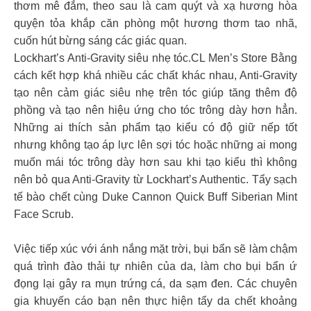
thơm mê đắm, theo sau là cam quýt và xạ hương hòa
quyện tỏa khắp căn phòng một hương thơm tao nhã,
cuốn hút bừng sáng các giác quan.
Lockhart’s Anti-Gravity siêu nhẹ tóc.CL Men’s Store Bằng
cách kết hợp khá nhiều các chất khác nhau, Anti-Gravity
tạo nên cảm giác siêu nhẹ trên tóc giúp tăng thêm độ
phồng và tạo nên hiệu ứng cho tóc trông dày hơn hẳn.
Những ai thích sản phẩm tạo kiểu có độ giữ nếp tốt
nhưng không tạo áp lực lên sợi tóc hoặc những ai mong
muốn mái tóc trông dày hơn sau khi tạo kiểu thì không
nên bỏ qua Anti-Gravity từ Lockhart’s Authentic. Tẩy sạch
tế bào chết cùng Duke Cannon Quick Buff Siberian Mint
Face Scrub.
Việc tiếp xúc với ánh nắng mặt trời, bụi bẩn sẽ làm chậm
quá trình đào thải tự nhiên của da, làm cho bụi bẩn ứ
đọng lại gây ra mụn trứng cá, da sạm đen. Các chuyên
gia khuyến cáo bạn nên thực hiện tẩy da chết khoảng