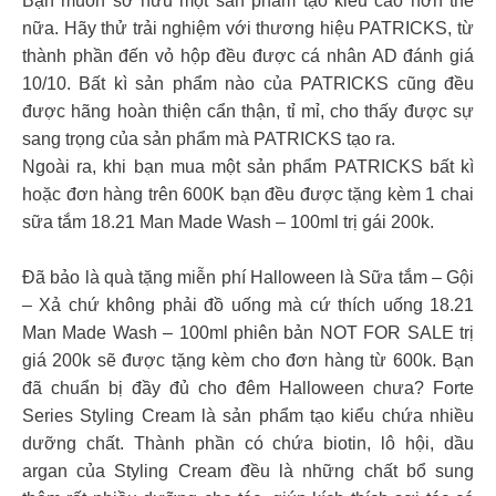
Bạn muốn sở hữu một sản phẩm tạo kiểu cao hơn thế
nữa. Hãy thử trải nghiệm với thương hiệu PATRICKS, từ
thành phần đến vỏ hộp đều được cá nhân AD đánh giá
10/10. Bất kì sản phẩm nào của PATRICKS cũng đều
được hãng hoàn thiện cẩn thận, tỉ mỉ, cho thấy được sự
sang trọng của sản phẩm mà PATRICKS tạo ra.
Ngoài ra, khi bạn mua một sản phẩm PATRICKS bất kì
hoặc đơn hàng trên 600K bạn đều được tặng kèm 1 chai
sữa tắm 18.21 Man Made Wash – 100ml trị gái 200k.
Đã bảo là quà tặng miễn phí Halloween là Sữa tắm – Gội
– Xả chứ không phải đồ uống mà cứ thích uống 18.21
Man Made Wash – 100ml phiên bản NOT FOR SALE trị
giá 200k sẽ được tặng kèm cho đơn hàng từ 600k. Bạn
đã chuẩn bị đầy đủ cho đêm Halloween chưa? Forte
Series Styling Cream là sản phẩm tạo kiểu chứa nhiều
dưỡng chất. Thành phần có chứa biotin, lô hội, dầu
argan của Styling Cream đều là những chất bổ sung