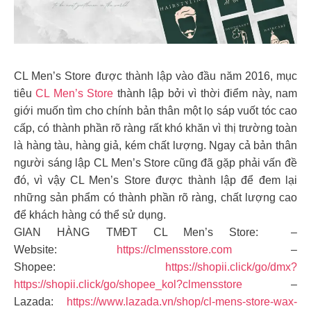
CL Men’s Store được thành lập vào đầu năm 2016, mục
tiêu
CL Men’s Store
thành lập bởi vì thời điểm này, nam
giới muốn tìm cho chính bản thân một lọ sáp vuốt tóc cao
cấp, có thành phần rõ ràng rất khó khăn vì thị trường toàn
là hàng tàu, hàng giả, kém chất lượng. Ngay cả bản thân
người sáng lập CL Men’s Store cũng đã gặp phải vấn đề
đó, vì vậy CL Men’s Store được thành lập để đem lại
những sản phẩm có thành phần rõ ràng, chất lượng cao
để khách hàng có thể sử dụng.
GIAN HÀNG TMĐT CL Men’s Store: –
Website:
https://clmensstore.com
–
Shopee:
https://shopii.click/go/dmx?
https://shopii.click/go/shopee_kol?clmensstore
–
Lazada:
https://www.lazada.vn/shop/cl-mens-store-wax-