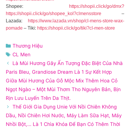
Shopee:
https://shopii.click/go/dmx?
https://shopii.click/go/shopee_kol?clmensstore
–
Lazada:
https://www.lazada.vn/shop/cl-mens-store-wax-
pomade
– Tiki:
https://shopii.click/go/tiki?cl-men-store
Danh
Thương Hiệu
mục
Thẻ
CL Men
Là Mùi Hương Gây Ấn Tượng Đặc Biệt Của Nhà
Paris Bleu, Grandiose Dream Là 1 Sự Kết Hợp
Giữa Mùi Hương Của Gỗ Mộc Mix Thêm Hoa Cỏ
Ngọt Ngào – Một Mùi Thơm Tho Nguyên Bản, Bịn
Rịn Lưu Luyến Trên Da Thịt.
Thế Giới Gia Dụng Unie Với Nồi Chiên Không
Dầu, Nồi Chiên Hơi Nước, Máy Làm Sữa Hạt, Máy
Nhồi Bột,… Là 1 Chìa Khóa Để Bạn Có Thêm Thời