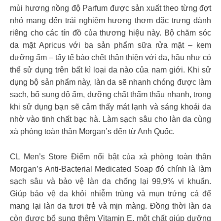
mùi hương nồng độ Parfum được sản xuất theo từng đợt
nhỏ mang đến trải nghiệm hương thơm đặc trưng dành
riêng cho các tín đồ của thương hiệu này. Bộ chăm sóc
da mặt Apricus với ba sản phẩm sữa rửa mặt – kem
dưỡng ẩm – tẩy tế bào chết thân thiện với da, hầu như có
thể sử dụng trên bất kì loại da nào của nam giới. Khi sử
dụng bộ sản phẩm này, làn da sẽ nhanh chóng được làm
sạch, bổ sung độ ẩm, dưỡng chất thẩm thấu nhanh, trong
khi sử dụng bạn sẽ cảm thấy mát lạnh và sáng khoái da
nhờ vào tinh chất bạc hà. Làm sạch sâu cho làn da cùng
xà phòng toàn thân Morgan’s đến từ Anh Quốc.
CL Men’s Store Điểm nổi bật của xà phòng toàn thân
Morgan’s Anti-Bacterial Medicated Soap đó chính là làm
sạch sâu và bảo vệ làn da chống lại 99,9% vi khuẩn.
Giúp bảo vệ da khỏi nhiễm trùng và mụn trứng cá để
mang lại làn da tươi trẻ và mịn màng. Đồng thời làn da
còn được bổ sung thêm Vitamin E, một chất giúp dưỡng