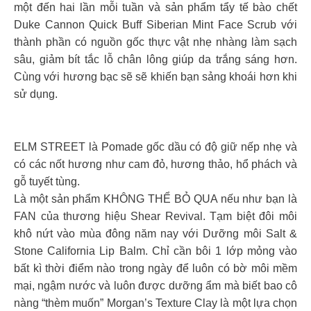
một đến hai lần mỗi tuần và sản phẩm tẩy tế bào chết
Duke Cannon Quick Buff Siberian Mint Face Scrub với
thành phần có nguồn gốc thực vật nhẹ nhàng làm sạch
sâu, giảm bít tắc lỗ chân lông giúp da trắng sáng hơn.
Cùng với hương bạc sẽ sẽ khiến bạn sảng khoái hơn khi
sử dụng.
ELM STREET là Pomade gốc dầu có độ giữ nếp nhẹ và
có các nốt hương như cam đỏ, hương thảo, hổ phách và
gỗ tuyết tùng.
Là một sản phẩm KHÔNG THỂ BỎ QUA nếu như bạn là
FAN của thương hiệu Shear Revival. Tạm biệt đôi môi
khô nứt vào mùa đông năm nay với Dưỡng môi Salt &
Stone California Lip Balm. Chỉ cần bôi 1 lớp mỏng vào
bất kì thời điểm nào trong ngày để luôn có bờ môi mềm
mại, ngậm nước và luôn được dưỡng ẩm mà biết bao cô
nàng “thèm muốn” Morgan’s Texture Clay là một lựa chọn