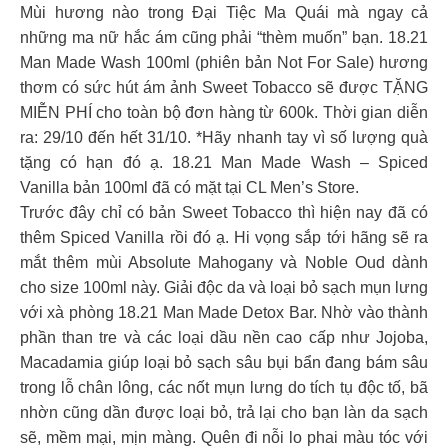
Mùi hương nào trong Đại Tiệc Ma Quái mà ngay cả
những ma nữ hắc ám cũng phải “thèm muốn” bạn. 18.21
Man Made Wash 100ml (phiên bản Not For Sale) hương
thơm có sức hút ám ảnh Sweet Tobacco sẽ được TẶNG
MIỄN PHÍ cho toàn bộ đơn hàng từ 600k. Thời gian diễn
ra: 29/10 đến hết 31/10. *Hãy nhanh tay vì số lượng quà
tặng có hạn đó ạ. 18.21 Man Made Wash – Spiced
Vanilla bản 100ml đã có mặt tại CL Men’s Store.
Trước đây chỉ có bản Sweet Tobacco thì hiện nay đã có
thêm Spiced Vanilla rồi đó ạ. Hi vọng sắp tới hãng sẽ ra
mắt thêm mùi Absolute Mahogany và Noble Oud dành
cho size 100ml này. Giải độc da và loại bỏ sạch mụn lưng
với xà phòng 18.21 Man Made Detox Bar. Nhờ vào thành
phần than tre và các loại dầu nền cao cấp như Jojoba,
Macadamia giúp loại bỏ sạch sâu bụi bẩn đang bám sâu
trong lỗ chân lông, các nốt mụn lưng do tích tụ độc tố, bã
nhờn cũng dần được loại bỏ, trả lại cho bạn làn da sạch
sẽ, mềm mại, mịn màng. Quên đi nỗi lo phai màu tóc với