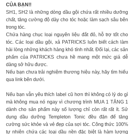
CỦA BẠN!!
SH1, SH2 là những dòng dầu gội chứa rất nhiều dưỡng
chất, tăng cường độ dày cho tóc hoặc làm sạch sâu bên
trong tóc.
Chứa hàng chục loại nguyên liệu đắt đỏ, hỗ trợ tốt cho
tóc. Các loại dầu gội, xả PATRICKS luôn biết cách làm
hài lòng những khách hàng khó tính nhất. Đổi lại, các sản
phẩm của PATRICKS chưa hề mang một mức giá dễ
dàng sở hữu được.
Nếu bạn chưa trải nghiệm thương hiệu này, hãy tìm hiểu
qua link bên dưới.
Nếu bạn vẫn yêu thích label cũ hơn thì không có lý do gì
mà không mua nó ngay vì chương trình MUA 1 TẶNG 1
dành cho sản phẩm này số lượng chỉ còn rất rất ít. Sử
dụng dầu dưỡng Templeton Tonic đều đặn để tăng
cường sức khỏe và vẻ đẹp của sợi tóc. Công thức 100%
tự nhiên chứa các loại dầu nền đặc biệt là hàm lượng