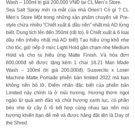
Wash – 100ml trị giá 200,000 VNĐ tại CL Men’s Store.
Sea Salt Spray mới ra mắt của nhà Orien’t Có gì ? CL
Men’s Store Một trong những sản phẩm chuyên về Pre-
style chứa nhiều “Chiết xuất & dầu nền” nhất mà AD từng
biết. Dung tích lên đến 350ml (rất to). 9 Chiết xuất & 6 loại
dầu nền (nhiều nhất mà AD biết) Tạo hiệu ứng khô nhẹ
cho tóc, giữ nếp ở mức Light Hold gần chạm nhẹ Medium
Hold và cho ra hiệu ứng Matte Finish. Và hóa đơn
600,000đ sẽ được tặng kèm 1 chai 18.21 Man Made
Wash – 100ml (trị giá 200,000đ). Suavecito x Loser
Machine Matte Pomade phiên bản limited 2022 mà bạn
không nên bỏ lỡ. Điểm nhấn đặc biệt của phiên bản
Limited này chính là ở mùi hương. Hương thơm ngọt
ngào từ quả anh đào và chút hương xanh lục, có phần
béo nhẹ từ cây ô rô kết hợp cùng nhau tạo nên mùi
hương khiến bạn đê mê và được hãng đặt tên là Day of
the Shred.