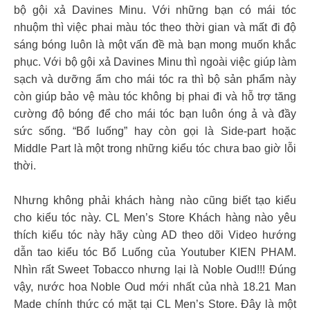
bộ gội xả Davines Minu. Với những bạn có mái tóc
nhuộm thì việc phai màu tóc theo thời gian và mất đi độ
sáng bóng luôn là một vấn đề mà bạn mong muốn khắc
phục. Với bộ gội xả Davines Minu thì ngoài việc giúp làm
sạch và dưỡng ẩm cho mái tóc ra thì bộ sản phẩm này
còn giúp bảo vệ màu tóc không bị phai đi và hỗ trợ tăng
cường độ bóng để cho mái tóc bạn luôn óng ả và đầy
sức sống. “Bổ luống” hay còn gọi là Side-part hoặc
Middle Part là một trong những kiểu tóc chưa bao giờ lỗi
thời.
Nhưng không phải khách hàng nào cũng biết tạo kiểu
cho kiểu tóc này. CL Men’s Store Khách hàng nào yêu
thích kiểu tóc này hãy cùng AD theo dõi Video hướng
dẫn tao kiểu tóc Bổ Luống của Youtuber KIEN PHAM.
Nhìn rất Sweet Tobacco nhưng lại là Noble Oud!!! Đúng
vậy, nước hoa Noble Oud mới nhất của nhà 18.21 Man
Made chính thức có mặt tại CL Men’s Store. Đây là một