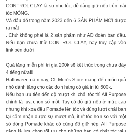
CONTROL CLAY là sự nhẹ tóc, dễ dàng giữ nếp trên mái
tóc MỎNG.
Và đâu đó trong năm 2023 đến 6 SẢN PHẨM MỚI được
ra mắt
. Chứ không phải là 2 sản phẩm như AD đoán ban đầu.
Nếu bạn chưa thử CONTROL CLAY, hãy truy cập vào
link bên dưới
Quà tặng miễn phí trị giá 200k sẽ kết thúc trong chưa đầy
4 tiếng nữa!!!
Halloween năm nay, CL Men’s Store mang đến món quà
nhỏ dành tặng cho các đơn hàng có giá trị từ 600k.
Nếu bạn ưu tiên đến độ mượt khi chải tóc thì All Purpose
chính là lựa chọn số một. Tuy có độ giữ nếp ở mức cao
nhưng khi xoa đều Pomade lên tóc và dùng lượt chải bạn
lại cảm nhận được sự mượt mà, ít rít tóc hơn so với một
số dòng Pomade khác có cùng độ giữ nếp. All Purpose
càng là lựa chọn tối ưu cho những bạn có chất tóc yếu