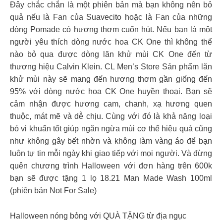
Đây chắc chắn là một phiên bản mà bạn không nên bỏ
quả nếu là Fan của Suavecito hoặc là Fan của những
dòng Pomade có hương thơm cuốn hút. Nếu bạn là một
người yêu thích dòng nước hoa CK One thì không thể
nào bỏ qua được dòng lăn khử mùi CK One đến từ
thương hiệu Calvin Klein. CL Men’s Store Sản phẩm lăn
khử mùi này sẽ mang đến hương thơm gần giống đến
95% với dòng nước hoa CK One huyền thoại. Bạn sẽ
cảm nhận được hương cam, chanh, xạ hương quen
thuộc, mát mẽ và dễ chịu. Cùng với đó là khả năng loại
bỏ vi khuẩn tốt giúp ngăn ngừa mùi cơ thể hiệu quả cũng
như không gây bết nhờn và không làm vàng áo để bạn
luôn tự tin mỗi ngày khi giao tiếp với mọi người. Và đừng
quên chương trình Halloween với đơn hàng trên 600k
bạn sẽ được tặng 1 lọ 18.21 Man Made Wash 100ml
(phiên bản Not For Sale)
Halloween nóng bỏng với QUÀ TẶNG từ địa ngục