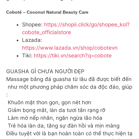
Coboté – Coconut Natural Beauty Care
Shopee:
https://shopii.click/go/shopee_kol?
cobote_officialstore
Lazada:
https://www.lazada.vn/shop/cobotevn
Tiki:
https://tiki.vn/search?q=cobote
GUASHA GÌ CHƯA NGƯỜI ĐẸP
Massage bằng đá guasha từ lâu đã được biết đến
như một phương pháp chăm sóc da độc đáo, giúp
:
‍️ Khuôn mặt thon gọn, gọn nét hơn
‍️ Giảm bọng mắt, làn da tươi tắn rạng rỡ
‍️ Làm mờ nếp nhăn, ngăn ngừa lão hóa
‍️ Trẻ hóa làn da, tăng sự đàn hồi và mịn màng
Điều tuyệt vời là bạn hoàn toàn có thể thực hiện tạ