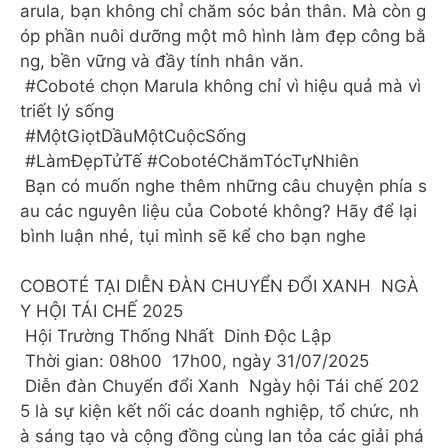
arula, bạn không chỉ chăm sóc bản thân. Mà còn g
óp phần nuôi dưỡng một mô hình làm đẹp công bằ
ng, bền vững và đầy tính nhân văn.
#Coboté chọn Marula không chỉ vì hiệu quả mà vì
triết lý sống
#MộtGiọtDầuMộtCuộcSống
#LàmĐẹpTửTế #CobotéChămTócTựNhiên
Bạn có muốn nghe thêm những câu chuyện phía s
au các nguyên liệu của Coboté không? Hãy để lại
bình luận nhé, tụi mình sẽ kể cho bạn nghe ️
COBOTÉ TẠI DIỄN ĐÀN CHUYỂN ĐỔI XANH NGÀ
Y HỘI TÁI CHẾ 2025
Hội Trường Thống Nhất Dinh Độc Lập
Thời gian: 08h00 17h00, ngày 31/07/2025
️ Diễn đàn Chuyển đổi Xanh Ngày hội Tái chế 202
5 là sự kiện kết nối các doanh nghiệp, tổ chức, nh
à sáng tạo và cộng đồng cùng lan tỏa các giải phá