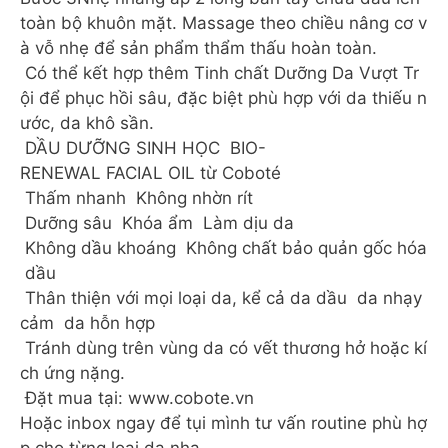
toàn bộ khuôn mặt. Massage theo chiều nâng cơ v
à vỗ nhẹ để sản phẩm thẩm thấu hoàn toàn.
Có thể kết hợp thêm Tinh chất Dưỡng Da Vượt Tr
ội để phục hồi sâu, đặc biệt phù hợp với da thiếu n
ước, da khô sần.
DẦU DƯỠNG SINH HỌC BIO-
RENEWAL FACIAL OIL từ Coboté
️ Thấm nhanh Không nhờn rít
️ Dưỡng sâu Khóa ẩm Làm dịu da
️ Không dầu khoáng Không chất bảo quản gốc hóa
dầu
️ Thân thiện với mọi loại da, kể cả da dầu da nhạy
cảm da hỗn hợp
️ Tránh dùng trên vùng da có vết thương hở hoặc kí
ch ứng nặng.
Đặt mua tại: www.cobote.vn
Hoặc inbox ngay để tụi mình tư vấn routine phù hợ
p cho từng loại da nha