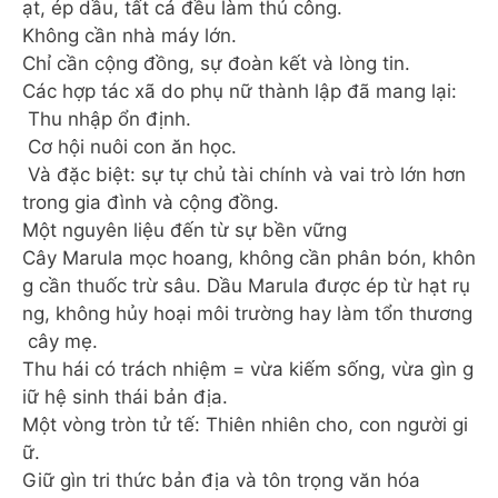
ạt, ép dầu, tất cả đều làm thủ công.
Không cần nhà máy lớn.
Chỉ cần cộng đồng, sự đoàn kết và lòng tin.
Các hợp tác xã do phụ nữ thành lập đã mang lại:
Thu nhập ổn định.
Cơ hội nuôi con ăn học.
Và đặc biệt: sự tự chủ tài chính và vai trò lớn hơn
trong gia đình và cộng đồng.
Một nguyên liệu đến từ sự bền vững
Cây Marula mọc hoang, không cần phân bón, khôn
g cần thuốc trừ sâu. Dầu Marula được ép từ hạt rụ
ng, không hủy hoại môi trường hay làm tổn thương
cây mẹ.
Thu hái có trách nhiệm = vừa kiếm sống, vừa gìn g
iữ hệ sinh thái bản địa.
Một vòng tròn tử tế: Thiên nhiên cho, con người gi
ữ.
Giữ gìn tri thức bản địa và tôn trọng văn hóa