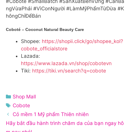
#Coboté #SmallBatch #SảnXuấtBềnVững #CânBằ
ngVừaPhải #VìConNgười #LàmMỹPhẩmTừDừa #K
hôngChỉĐểBán
Coboté – Coconut Natural Beauty Care
Shopee:
https://shopii.click/go/shopee_kol?
cobote_officialstore
Lazada:
https://www.lazada.vn/shop/cobotevn
Tiki:
https://tiki.vn/search?q=cobote
Danh
Shop Mall
mục
Thẻ
Cobote
Cỏ mềm 1 Mỹ phẩm Thiên nhiên
Hãy bắt đầu hành trình chăm da của bạn ngay hô
m nay nhé!