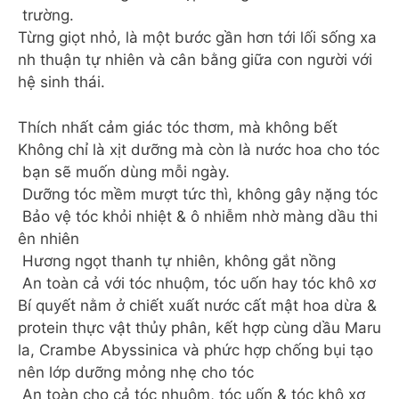
trường.
Từng giọt nhỏ, là một bước gần hơn tới lối sống xa
nh thuận tự nhiên và cân bằng giữa con người với
hệ sinh thái.
Thích nhất cảm giác tóc thơm, mà không bết
Không chỉ là xịt dưỡng mà còn là nước hoa cho tóc
bạn sẽ muốn dùng mỗi ngày.
️ Dưỡng tóc mềm mượt tức thì, không gây nặng tóc
️ Bảo vệ tóc khỏi nhiệt & ô nhiễm nhờ màng dầu thi
ên nhiên
️ Hương ngọt thanh tự nhiên, không gắt nồng
️ An toàn cả với tóc nhuộm, tóc uốn hay tóc khô xơ
Bí quyết nằm ở chiết xuất nước cất mật hoa dừa &
protein thực vật thủy phân, kết hợp cùng dầu Maru
la, Crambe Abyssinica và phức hợp chống bụi tạo
nên lớp dưỡng mỏng nhẹ cho tóc
An toàn cho cả tóc nhuộm, tóc uốn & tóc khô xơ