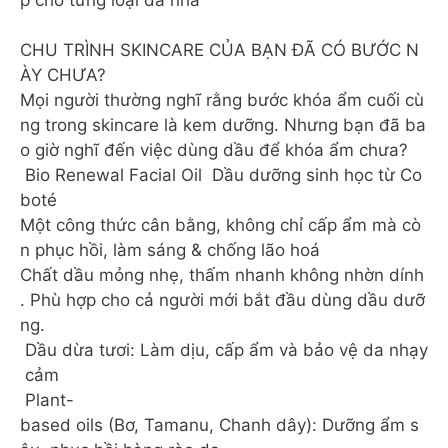
️CHU TRÌNH SKINCARE CỦA BẠN ĐÃ CÓ BƯỚC N
ÀY CHƯA?
Mọi người thường nghĩ rằng bước khóa ẩm cuối cù
ng trong skincare là kem dưỡng. Nhưng bạn đã ba
o giờ nghĩ đến việc dùng dầu để khóa ẩm chưa?
Bio Renewal Facial Oil Dầu dưỡng sinh học từ Co
boté
Một công thức cân bằng, không chỉ cấp ẩm mà cò
n phục hồi, làm sáng & chống lão hoá
Chất dầu mỏng nhẹ, thấm nhanh không nhờn dính
. Phù hợp cho cả người mới bắt đầu dùng dầu dưỡ
ng.
Dầu dừa tươi: Làm dịu, cấp ẩm và bảo vệ da nhạy
cảm
Plant-
based oils (Bơ, Tamanu, Chanh dây): Dưỡng ẩm s