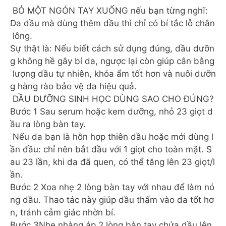
BỎ MỘT NGÓN TAY XUỐNG nếu bạn từng nghĩ:
Da dầu mà dùng thêm dầu thì chỉ có bí tắc lỗ chân
lông.
Sự thật là: Nếu biết cách sử dụng đúng, dầu dưỡn
g không hề gây bí da, ngược lại còn giúp cân bằng
lượng dầu tự nhiên, khóa ẩm tốt hơn và nuôi dưỡn
g hàng rào bảo vệ da hiệu quả.
️ DẦU DƯỠNG SINH HỌC DÙNG SAO CHO ĐÚNG?
Bước 1️ Sau serum hoặc kem dưỡng, nhỏ 23 giọt d
ầu ra lòng bàn tay.
Nếu da bạn là hỗn hợp thiên dầu hoặc mới dùng l
ần đầu: chỉ nên bắt đầu với 1 giọt cho toàn mặt. S
au 23 lần, khi da đã quen, có thể tăng lên 23 giọt/l
ần.
Bước 2️ Xoa nhẹ 2 lòng bàn tay với nhau để làm nó
ng dầu. Thao tác này giúp dầu thấm vào da tốt hơ
n, tránh cảm giác nhờn bí.
Bước 3️Nhẹ nhàng áp 2 lòng bàn tay chứa dầu lên