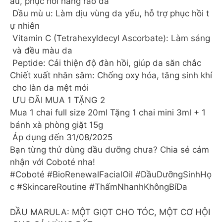
âu, phục hồi hàng rào da
Dầu mù u: Làm dịu vùng da yếu, hỗ trợ phục hồi t
ự nhiên
Vitamin C (Tetrahexyldecyl Ascorbate): Làm sáng
và đều màu da
Peptide: Cải thiện độ đàn hồi, giúp da săn chắc
Chiết xuất nhân sâm: Chống oxy hóa, tăng sinh khí
cho làn da mệt mỏi
ƯU ĐÃI MUA 1 TẶNG 2
Mua 1 chai full size 20ml Tặng 1 chai mini 3ml + 1
bánh xà phòng giặt 15g
Áp dụng đến 31/08/2025
Bạn từng thử dùng dầu dưỡng chưa? Chia sẻ cảm
nhận với Coboté nha!
#Coboté #BioRenewalFacialOil #DầuDưỡngSinhHọ
c #SkincareRoutine #ThấmNhanhKhôngBíDa
DẦU MARULA: MỘT GIỌT CHO TÓC, MỘT CƠ HỘI