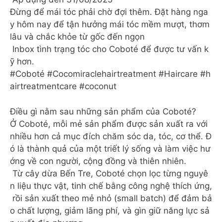
Đừng để mái tóc phải chờ đợi thêm. Đặt hàng nga
y hôm nay để tận hưởng mái tóc mềm mượt, thơm
lâu và chắc khỏe từ gốc đến ngọn ‍️
Inbox tình trạng tóc cho Coboté để được tư vấn k
ỹ hơn.
#Coboté #Cocomiraclehairtreatment #Haircare #h
airtreatmentcare #coconut
Điều gì nằm sau những sản phẩm của Coboté?
Ở Coboté, mỗi mẻ sản phẩm được sản xuất ra với
nhiều hơn cả mục đích chăm sóc da, tóc, cơ thể. Đ
ó là thành quả của một triết lý sống và làm việc hư
ớng về con người, cộng đồng và thiên nhiên.
Từ cây dừa Bến Tre, Coboté chọn lọc từng nguyê
n liệu thực vật, tinh chế bằng công nghệ thích ứng,
rồi sản xuất theo mẻ nhỏ (small batch) để đảm bả
o chất lượng, giảm lãng phí, và gìn giữ năng lực sả