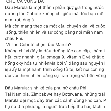
CHO CẢ VÙNG ĐẤT
Dầu Marula là một thành phần quý giá trong nước
dưỡng tóc Coboté không chỉ giúp mái tóc bạn mề
m mượt, óng ả…
Mà còn mang theo cả một câu chuyện dài về cuộc
sống, thiên nhiên và sự công bằng nơi miền nam
châu Phi.
Vì sao Coboté chọn dầu Marula?
Không chỉ vì đây là dầu dưỡng tóc cao cấp, thẩm t
hấu cực nhanh, giàu omega 9, vitamin E và chất c
hống oxy hóa tự nhiênMà bởi vì đằng sau nguyên l
iệu ấy là một hành trình sống tử tế, kết nối con ng
ười với thiên nhiên bằng sự trân trọng và bền vững
.
Dầu Marula: sinh kế của phụ nữ châu Phi
Tại Namibia, Zimbabwe hay Botswana, những trái
Marula dại mọc đầy trên các cánh đồng khô cằn. P
hụ nữ địa phương là người trực tiếp thu hái, tách h