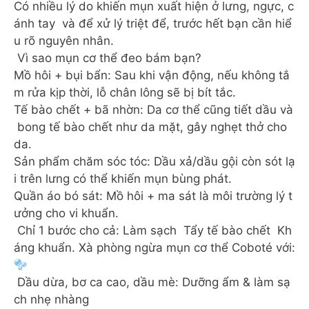
Có nhiều lý do khiến mụn xuất hiện ở lưng, ngực, c
ánh tay và để xử lý triệt để, trước hết bạn cần hiể
u rõ nguyên nhân.
Vì sao mụn cơ thể đeo bám bạn?
Mồ hôi + bụi bẩn: Sau khi vận động, nếu không tắ
m rửa kịp thời, lỗ chân lông sẽ bị bít tắc.
Tế bào chết + bã nhờn: Da cơ thể cũng tiết dầu và
bong tế bào chết như da mặt, gây nghẹt thở cho
da.
Sản phẩm chăm sóc tóc: Dầu xả/dầu gội còn sót lạ
i trên lưng có thể khiến mụn bùng phát.
Quần áo bó sát: Mồ hôi + ma sát là môi trường lý t
ưởng cho vi khuẩn.
Chỉ 1 bước cho cả: Làm sạch Tẩy tế bào chết Kh
áng khuẩn. Xà phòng ngừa mụn cơ thể Coboté với:
Dầu dừa, bơ ca cao, dầu mè: Dưỡng ẩm & làm sạ
ch nhẹ nhàng