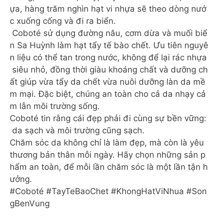
ựa, hàng trăm nghìn hạt vi nhựa sẽ theo dòng nướ
c xuống cống và đi ra biển.
Coboté sử dụng đường nâu, cơm dừa và muối biể
n Sa Huỳnh làm hạt tẩy tế bào chết. Ưu tiên nguyê
n liệu có thể tan trong nước, không để lại rác nhựa
siêu nhỏ, đồng thời giàu khoáng chất và dưỡng ch
ất giúp vừa tẩy da chết vừa nuôi dưỡng làn da mề
m mại. Đặc biệt, chúng an toàn cho cả da nhạy cả
m lẫn môi trường sống.
Coboté tin rằng cái đẹp phải đi cùng sự bền vững:
da sạch và môi trường cũng sạch.
Chăm sóc da không chỉ là làm đẹp, mà còn là yêu
thương bản thân mỗi ngày. Hãy chọn những sản p
hẩm an toàn, để mỗi lần chăm sóc là một lần tận h
ưởng.‍️
#Coboté #TayTeBaoChet #KhongHatViNhua #Son
gBenVung