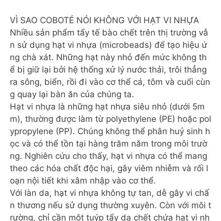
VÌ SAO COBOTÉ NÓI KHÔNG VỚI HẠT VI NHỰA
Nhiều sản phẩm tẩy tế bào chết trên thị trường vẫ
n sử dụng hạt vi nhựa (microbeads) để tạo hiệu ứ
ng chà xát. Những hạt này nhỏ đến mức không th
ể bị giữ lại bởi hệ thống xử lý nước thải, trôi thẳng
ra sông, biển, rồi đi vào cơ thể cá, tôm và cuối cùn
g quay lại bàn ăn của chúng ta.
Hạt vi nhựa là những hạt nhựa siêu nhỏ (dưới 5m
m), thường được làm từ polyethylene (PE) hoặc pol
ypropylene (PP). Chúng không thể phân huỷ sinh h
ọc và có thể tồn tại hàng trăm năm trong môi trườ
ng. Nghiên cứu cho thấy, hạt vi nhựa có thể mang
theo các hóa chất độc hại, gây viêm nhiễm và rối l
oạn nội tiết khi xâm nhập vào cơ thể.
Với làn da, hạt vi nhựa không tự tan, dễ gây vi chấ
n thương nếu sử dụng thường xuyên. Còn với môi t
rường, chỉ cần một tuýp tẩy da chết chứa hạt vi nh