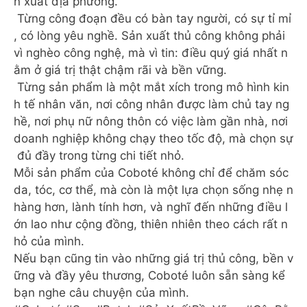
n xuất địa phương.
Từng công đoạn đều có bàn tay người, có sự tỉ mỉ
, có lòng yêu nghề. Sản xuất thủ công không phải
vì nghèo công nghệ, mà vì tin: điều quý giá nhất n
ằm ở giá trị thật chậm rãi và bền vững.
‍️ Từng sản phẩm là một mắt xích trong mô hình kin
h tế nhân văn, nơi công nhân được làm chủ tay ng
hề, nơi phụ nữ nông thôn có việc làm gần nhà, nơi
doanh nghiệp không chạy theo tốc độ, mà chọn sự
đủ đầy trong từng chi tiết nhỏ.
Mỗi sản phẩm của Coboté không chỉ để chăm sóc
da, tóc, cơ thể, mà còn là một lựa chọn sống nhẹ n
hàng hơn, lành tính hơn, và nghĩ đến những điều l
ớn lao như cộng đồng, thiên nhiên theo cách rất n
hỏ của mình.
Nếu bạn cũng tin vào những giá trị thủ công, bền v
ững và đầy yêu thương, Coboté luôn sẵn sàng kể
bạn nghe câu chuyện của mình.