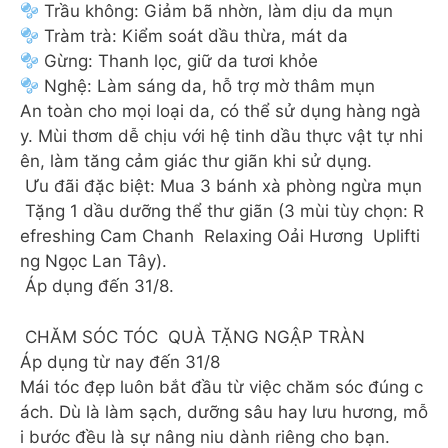
Trầu không: Giảm bã nhờn, làm dịu da mụn
Tràm trà: Kiểm soát dầu thừa, mát da
Gừng: Thanh lọc, giữ da tươi khỏe
Nghệ: Làm sáng da, hỗ trợ mờ thâm mụn
An toàn cho mọi loại da, có thể sử dụng hàng ngà
y. Mùi thơm dễ chịu với hệ tinh dầu thực vật tự nhi
ên, làm tăng cảm giác thư giãn khi sử dụng.
Ưu đãi đặc biệt: Mua 3 bánh xà phòng ngừa mụn
Tặng 1 dầu dưỡng thể thư giãn (3 mùi tùy chọn: R
efreshing Cam Chanh Relaxing Oải Hương Uplifti
ng Ngọc Lan Tây).
Áp dụng đến 31/8.
CHĂM SÓC TÓC QUÀ TẶNG NGẬP TRÀN
Áp dụng từ nay đến 31/8
Mái tóc đẹp luôn bắt đầu từ việc chăm sóc đúng c
ách. Dù là làm sạch, dưỡng sâu hay lưu hương, mỗ
i bước đều là sự nâng niu dành riêng cho bạn.