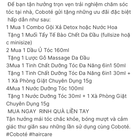
Để bạn tận hưởng trọn vẹn trải nghiệm chăm sóc
tóc tại nhà, Coboté gửi tặng những ưu đãi đặc biệt
hấp dẫn như sau:
1️ Mua 1 Combo Gội Xả Detox hoặc Nước Hoa
Tặng 1 Muối Tẩy Tế Bào Chết Da Đầu (fullsize hoặ
c minisize)
2️ Mua 1 Dầu Ủ Tóc 160ml
Tặng 1 Lược Gỗ Massage Da Đầu
3️Mua 1 Tinh Chất Dưỡng Tóc Đa Năng 6in1 50ml
Tặng 1 Tinh Chất Dưỡng Tóc Đa Năng 6in1 30ml +
1 Xà Phòng Giặt Chuyên Dụng 15g
4️Mua 1 Nước Dưỡng Tóc 100ml
Tặng 1 Nước Dưỡng Tóc 30ml + 1 Xà Phòng Giặt
Chuyên Dụng 15g
MUA NGAY RINH QUÀ LIỀN TAY
Tận hưởng mái tóc chắc khỏe, bóng mượt và cảm
giác thư giãn sau những lần sử dụng cùng Coboté.
#Coboté #haircare