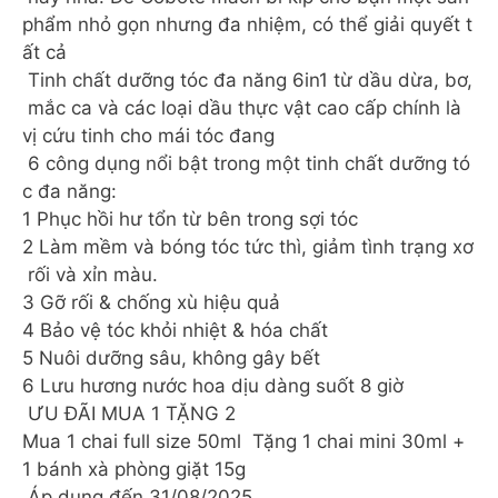
phẩm nhỏ gọn nhưng đa nhiệm, có thể giải quyết t
ất cả
Tinh chất dưỡng tóc đa năng 6in1 từ dầu dừa, bơ,
mắc ca và các loại dầu thực vật cao cấp chính là
vị cứu tinh cho mái tóc đang
6 công dụng nổi bật trong một tinh chất dưỡng tó
c đa năng:
1️ Phục hồi hư tổn từ bên trong sợi tóc
2️ Làm mềm và bóng tóc tức thì, giảm tình trạng xơ
rối và xỉn màu.
3️ Gỡ rối & chống xù hiệu quả
4️ Bảo vệ tóc khỏi nhiệt & hóa chất
5️ Nuôi dưỡng sâu, không gây bết
6️ Lưu hương nước hoa dịu dàng suốt 8 giờ
ƯU ĐÃI MUA 1 TẶNG 2
Mua 1 chai full size 50ml Tặng 1 chai mini 30ml +
1 bánh xà phòng giặt 15g
Áp dụng đến 31/08/2025