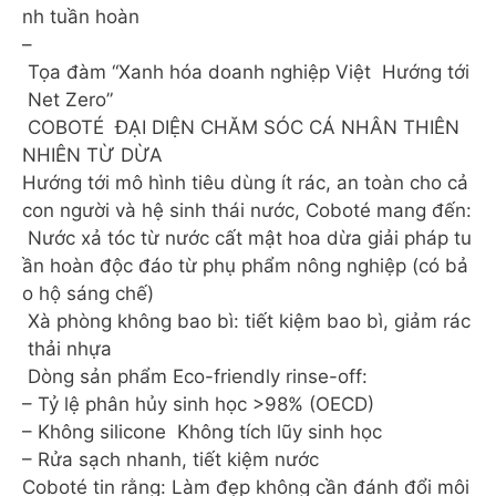
nh tuần hoàn
–
Tọa đàm “Xanh hóa doanh nghiệp Việt Hướng tới
Net Zero”
COBOTÉ ĐẠI DIỆN CHĂM SÓC CÁ NHÂN THIÊN
NHIÊN TỪ DỪA
Hướng tới mô hình tiêu dùng ít rác, an toàn cho cả
con người và hệ sinh thái nước, Coboté mang đến:
Nước xả tóc từ nước cất mật hoa dừa giải pháp tu
ần hoàn độc đáo từ phụ phẩm nông nghiệp (có bả
o hộ sáng chế)
️ Xà phòng không bao bì: tiết kiệm bao bì, giảm rác
thải nhựa
Dòng sản phẩm Eco-friendly rinse-off:
– Tỷ lệ phân hủy sinh học >98% (OECD)
– Không silicone Không tích lũy sinh học
– Rửa sạch nhanh, tiết kiệm nước
Coboté tin rằng: Làm đẹp không cần đánh đổi môi