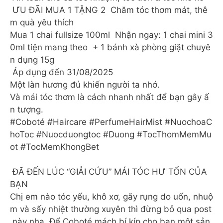
ƯU ĐÃI MUA 1 TẶNG 2 Chăm tóc thơm mát, thê
m quà yêu thích
Mua 1 chai fullsize 100ml Nhận ngay: 1 chai mini 3
0ml tiện mang theo + 1 bánh xà phòng giặt chuyê
n dụng 15g
Áp dụng đến 31/08/2025
Một làn hương đủ khiến người ta nhớ.
Và mái tóc thơm là cách nhanh nhất để bạn gây ấ
n tượng.
#Coboté #Haircare #PerfumeHairMist #NuochoaC
hoToc #Nuocduongtoc #Duong #TocThomMemMu
ot #TocMemKhongBet
ĐÃ ĐẾN LÚC “GIẢI CỨU” MÁI TÓC HƯ TỔN CỦA
BẠN
Chị em nào tóc yếu, khô xơ, gãy rụng do uốn, nhuộ
m và sấy nhiệt thường xuyên thì đừng bỏ qua post
này nha. Để Coboté mách bí kíp cho bạn một sản