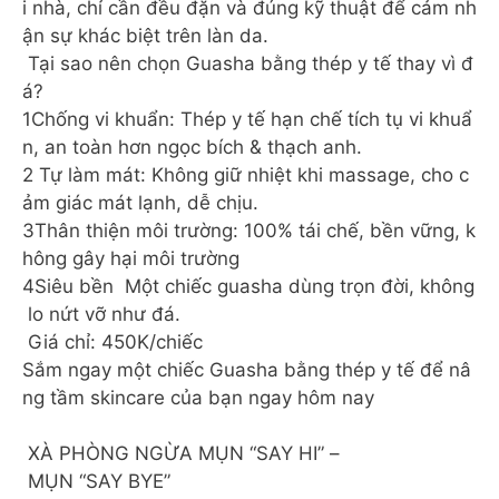
i nhà, chỉ cần đều đặn và đúng kỹ thuật để cảm nh
ận sự khác biệt trên làn da.
Tại sao nên chọn Guasha bằng thép y tế thay vì đ
á?
1️Chống vi khuẩn: Thép y tế hạn chế tích tụ vi khuẩ
n, an toàn hơn ngọc bích & thạch anh.
2️ Tự làm mát: Không giữ nhiệt khi massage, cho c
ảm giác mát lạnh, dễ chịu.
3️Thân thiện môi trường: 100% tái chế, bền vững, k
hông gây hại môi trường
4️Siêu bền Một chiếc guasha dùng trọn đời, không
lo nứt vỡ như đá.
Giá chỉ: 450K/chiếc
Sắm ngay một chiếc Guasha bằng thép y tế để nâ
ng tầm skincare của bạn ngay hôm nay
XÀ PHÒNG NGỪA MỤN “SAY HI” –
MỤN “SAY BYE”