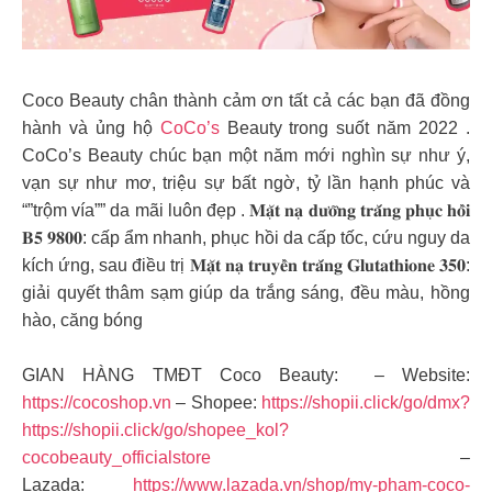
Coco Beauty chân thành cảm ơn tất cả các bạn đã đồng
hành và ủng hộ
CoCo’s
Beauty trong suốt năm 2022 .
CoCo’s Beauty chúc bạn một năm mới nghìn sự như ý,
vạn sự như mơ, triệu sự bất ngờ, tỷ lần hạnh phúc và
“”trộm vía”” da mãi luôn đẹp . 𝐌𝐚̣̆𝐭 𝐧𝐚̣ 𝐝𝐮̛𝐨̛̃𝐧𝐠 𝐭𝐫𝐚̆́𝐧𝐠 𝐩𝐡𝐮̣𝐜 𝐡𝐨̂̀𝐢
𝐁𝟓 𝟗𝟖𝟎𝟎: cấp ẩm nhanh, phục hồi da cấp tốc, cứu nguy da
kích ứng, sau điều trị 𝐌𝐚̣̆𝐭 𝐧𝐚̣ 𝐭𝐫𝐮𝐲𝐞̂̀𝐧 𝐭𝐫𝐚̆́𝐧𝐠 𝐆𝐥𝐮𝐭𝐚𝐭𝐡𝐢𝐨𝐧𝐞 𝟑𝟓𝟎:
giải quyết thâm sạm giúp da trắng sáng, đều màu, hồng
hào, căng bóng
GIAN HÀNG TMĐT Coco Beauty: – Website:
https://cocoshop.vn
– Shopee:
https://shopii.click/go/dmx?
https://shopii.click/go/shopee_kol?
cocobeauty_officialstore
–
Lazada:
https://www.lazada.vn/shop/my-pham-coco-