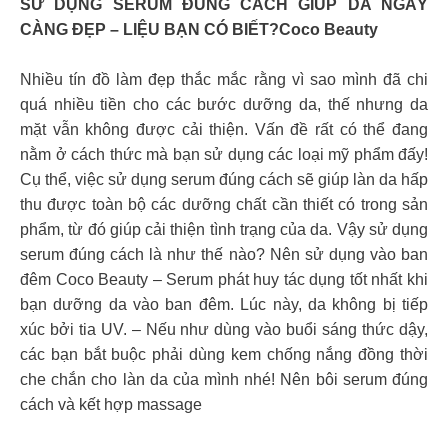
SỬ DỤNG SERUM ĐÚNG CÁCH GIÚP DA NGÀY
CÀNG ĐẸP – LIỆU BẠN CÓ BIẾT?Coco Beauty
Nhiều tín đồ làm đẹp thắc mắc rằng vì sao mình đã chi
quá nhiều tiền cho các bước dưỡng da, thế nhưng da
mặt vẫn không được cải thiện. Vấn đề rất có thể đang
nằm ở cách thức mà bạn sử dụng các loại mỹ phẩm đấy!
Cụ thể, việc sử dụng serum đúng cách sẽ giúp làn da hấp
thu được toàn bộ các dưỡng chất cần thiết có trong sản
phẩm, từ đó giúp cải thiện tình trạng của da. Vậy sử dụng
serum đúng cách là như thế nào? Nên sử dụng vào ban
đêm Coco Beauty – Serum phát huy tác dụng tốt nhất khi
bạn dưỡng da vào ban đêm. Lúc này, da không bị tiếp
xúc bởi tia UV. – Nếu như dùng vào buổi sáng thức dậy,
các bạn bắt buộc phải dùng kem chống nắng đồng thời
che chắn cho làn da của mình nhé! Nên bôi serum đúng
cách và kết hợp massage