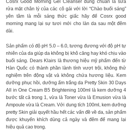
Cosrx Good Morning Gel Cleanser đúng chuẩn là sữa
rửa mặt chân lý của các cô gái với lời “Chào buổi sáng”
yên tâm là mỗi sáng thức giấc hãy để Cosrx good
morning mang lại sự tươi mới cho làn da sau một đêm
dài.
Sản phẩm có độ pH 5.0 – 6.0, tương đương với độ pH tự
nhiên của da giúp da không bị khô căng hay khó chịu vào
buổi sáng. Dears Klairs là thương hiệu mỹ phẩm đến từ
Hàn Quốc có thành phần lành tính vượt trội, không thử
nghiệm trên động vật và không chứa hương liệu. Kem
dưỡng phục hồi, dưỡng ẩm trắng da Pretty Skin 30 Days
All in One Cream B5 Brightening 100ml là kem dưỡng 4
bước tất cả trong 1, vừa là Toner vừa là Emusion vừa là
Ampoule vừa là Cream. Với dung tích 100ml, kem dưỡng
pretty Skin giải quyết hầu hết các vấn đề về da, sản phẩm
được khuyến khích dùng cả ngày và đêm để mang lại
hiệu quả cao trong.