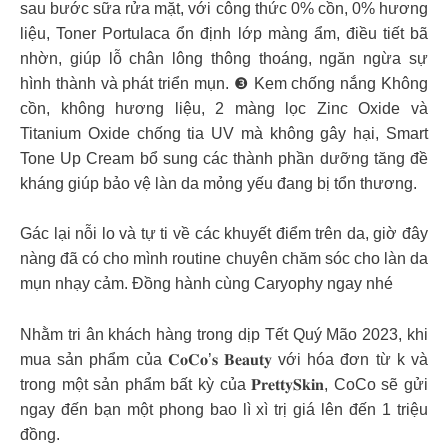
sau bước sữa rửa mặt, với công thức 0% cồn, 0% hương
liệu, Toner Portulaca ổn định lớp màng ẩm, điều tiết bã
nhờn, giúp lỗ chân lông thông thoáng, ngăn ngừa sự
hình thành và phát triển mụn. ❸ Kem chống nắng Không
cồn, không hương liệu, 2 màng lọc Zinc Oxide và
Titanium Oxide chống tia UV mà không gây hại, Smart
Tone Up Cream bổ sung các thành phần dưỡng tăng đề
kháng giúp bảo vệ làn da mỏng yếu đang bị tổn thương.
Gác lại nỗi lo và tự ti về các khuyết điểm trên da, giờ đây
nàng đã có cho mình routine chuyên chăm sóc cho làn da
mụn nhạy cảm. Đồng hành cùng Caryophy ngay nhé
Nhằm tri ân khách hàng trong dịp Tết Quý Mão 2023, khi
mua sản phẩm của 𝐂𝐨𝐂𝐨’𝐬 𝐁𝐞𝐚𝐮𝐭𝐲 với hóa đơn từ k và
trong một sản phẩm bất kỳ của 𝐏𝐫𝐞𝐭𝐭𝐲𝐒𝐤𝐢𝐧, CoCo sẽ gửi
ngay đến bạn một phong bao lì xì trị giá lên đến 1 triệu
đồng.