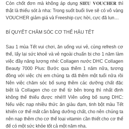
Còn chốt đơn mà không áp dụng 𝐒𝐈𝐄̂𝐔 𝐕𝐎𝐔𝐂𝐇𝐄𝐑 thì
thật là thiếu sót à nha: Trong suốt buổi live sẽ có vô vàng
VOUCHER giảm giá và Freeship cực hời, cực đã lun…
BÍ QUYẾT CHĂM SÓC CƠ THỂ HẬU TẾT
Sau 1 mùa Tết vui chơi, ăn uống vui vẻ, cùng refresh cơ
thể, lấy lại sức khoẻ và vẻ ngoài chuẩn bị cho 1 năm làm
việc đầy năng lượng nhé: Collagen nước DHC Collagen
Beauty 7000 Plus: Bước qua thêm 1 năm nữa, tương
đồng với việc chị em chúng ta đã thêm một tuổi nữa rồi
Nên việc chăm sóc bổ sung thêm các dưỡng chất đặc
biệt là Collagen cho cơ thể từ bên trong thì nhất định
không thể thiếu được nhé!!! Viên uống bổ sung DHC:
Nếu việc nạp nhiều thức ăn giàu đạm, tinh bột màu Tết
khiến cơ thể mất cân bằng dưỡng chất, cho nên chúng ta
nên nạp thêm cho cơ thể loại vitamin cần thiết cho cơ thể
để có một sức khỏe tốt cả một năm nha.