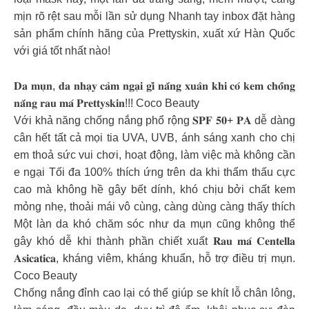
mịn rõ rệt sau mỗi lần sử dụng Nhanh tay inbox đặt hàng
sản phẩm chính hãng của Prettyskin, xuất xứ Hàn Quốc
với giá tốt nhất nào!
𝐃𝐚 𝐦𝐮̣𝐧, 𝐝𝐚 𝐧𝐡𝐚̣𝐲 𝐜𝐚̉𝐦 𝐧𝐠𝐚̣𝐢 𝐠𝐢̀ 𝐧𝐚̆́𝐧𝐠 𝐱𝐮𝐚̂𝐧 𝐤𝐡𝐢 𝐜𝐨́ 𝐤𝐞𝐦 𝐜𝐡𝐨̂́𝐧𝐠
𝐧𝐚̆́𝐧𝐠 𝐫𝐚𝐮 𝐦𝐚́ 𝐏𝐫𝐞𝐭𝐭𝐲𝐬𝐤𝐢𝐧!!! Coco Beauty
Với khả năng chống nắng phổ rộng 𝐒𝐏𝐅 𝟓𝟎+ 𝐏𝐀 dễ dàng
cân hết tất cả mọi tia UVA, UVB, ánh sáng xanh cho chị
em thoả sức vui chơi, hoạt động, làm việc mà không cần
e ngại Tối đa 100% thích ứng trên da khi thẩm thấu cực
cao mà không hề gây bết dính, khó chịu bởi chất kem
mỏng nhẹ, thoải mái vô cùng, càng dùng càng thấy thích
Một làn da khó chăm sóc như da mụn cũng không thể
gây khó dễ khi thành phần chiết xuất 𝐑𝐚𝐮 𝐦𝐚́ 𝐂𝐞𝐧𝐭𝐞𝐥𝐥𝐚
𝐀𝐬𝐢𝐜𝐚𝐭𝐢𝐜𝐚, kháng viêm, kháng khuẩn, hỗ trợ điều trị mụn.
Coco Beauty
Chống nắng đỉnh cao lại có thể giúp se khít lỗ chân lông,