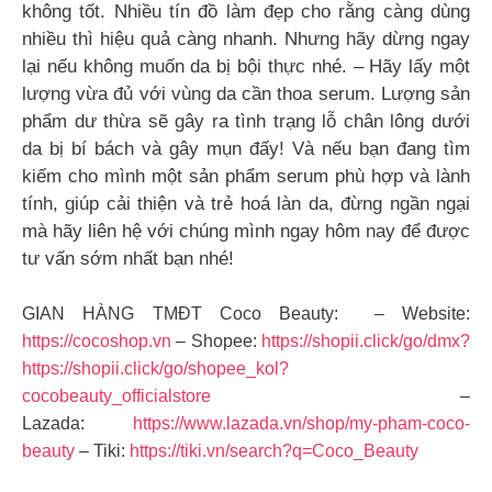
không tốt. Nhiều tín đồ làm đẹp cho rằng càng dùng
nhiều thì hiệu quả càng nhanh. Nhưng hãy dừng ngay
lại nếu không muốn da bị bội thực nhé. – Hãy lấy một
lượng vừa đủ với vùng da cần thoa serum. Lượng sản
phẩm dư thừa sẽ gây ra tình trạng lỗ chân lông dưới
da bị bí bách và gây mụn đấy! Và nếu bạn đang tìm
kiếm cho mình một sản phẩm serum phù hợp và lành
tính, giúp cải thiện và trẻ hoá làn da, đừng ngần ngại
mà hãy liên hệ với chúng mình ngay hôm nay để được
tư vấn sớm nhất bạn nhé!
GIAN HÀNG TMĐT Coco Beauty: – Website:
https://cocoshop.vn
– Shopee:
https://shopii.click/go/dmx?
https://shopii.click/go/shopee_kol?
cocobeauty_officialstore
–
Lazada:
https://www.lazada.vn/shop/my-pham-coco-
beauty
– Tiki:
https://tiki.vn/search?q=Coco_Beauty