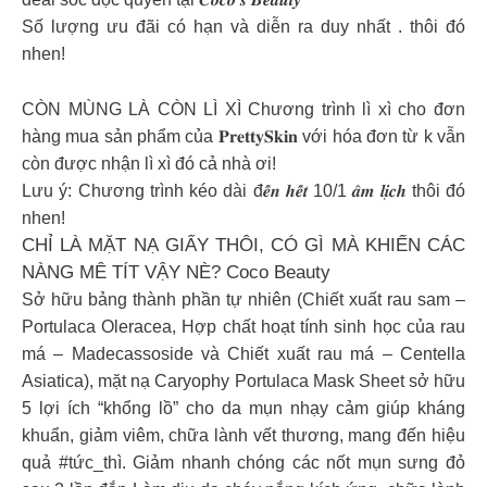
Số lượng ưu đãi có hạn và diễn ra duy nhất . thôi đó
nhen!
CÒN MÙNG LÀ CÒN LÌ XÌ Chương trình lì xì cho đơn
hàng mua sản phẩm của 𝐏𝐫𝐞𝐭𝐭𝐲𝐒𝐤𝐢𝐧 với hóa đơn từ k vẫn
còn được nhận lì xì đó cả nhà ơi!
Lưu ý: Chương trình kéo dài đ𝒆̂́𝒏 𝒉𝒆̂́𝒕 10/1 𝒂̂𝒎 𝒍𝒊̣𝒄𝒉 thôi đó
nhen!
CHỈ LÀ MẶT NẠ GIẤY THÔI, CÓ GÌ MÀ KHIẾN CÁC
NÀNG MÊ TÍT VẬY NÈ? Coco Beauty
Sở hữu bảng thành phần tự nhiên (Chiết xuất rau sam –
Portulaca Oleracea, Hợp chất hoạt tính sinh học của rau
má – Madecassoside và Chiết xuất rau má – Centella
Asiatica), mặt nạ Caryophy Portulaca Mask Sheet sở hữu
5 lợi ích “khổng lồ” cho da mụn nhạy cảm giúp kháng
khuẩn, giảm viêm, chữa lành vết thương, mang đến hiệu
quả #tức_thì. Giảm nhanh chóng các nốt mụn sưng đỏ