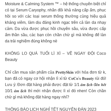
Moisture & Calming System ™ – hệ thống chuyên biệt chỉ
có tại Serum Caryophy, nhân đôi khả năng cấp ẩm, phục
hồi so với các loại serum thông thường cùng hiệu quả
kháng viêm, làm dịu đáng kinh ngạc trên cả làn da nhạy
cảm. Da vừa được phục hồi chuyên sâu, vừa được cấp
ẩm thần sầu, các bạn còn chần chừ gì mà không để làn
da trải nghiệm đúng không nè
KHÔNG LO QUÁ TUỔI LÌ XÌ – VỀ NGAY ĐỘI Coco
Beauty
Chỉ cần mua sản phẩm của 𝐏𝐫𝐞𝐭𝐭𝐲𝐒𝐤𝐢𝐧 với hóa đơn từ k,
bạn đã có ngay cơ hội nhận lì xì từ 𝐂𝐨𝐂𝐨’𝐬 𝐁𝐞𝐚𝐮𝐭𝐲 rùi đó!
Lưu ý: Đơn đặt hàng phải được đặt từ 1/1 𝒂̂𝒎 𝒍𝒊̣𝒄𝒉 đ𝒆̂́𝒏 𝒉𝒆̂́𝒕
10/1 𝒂̂𝒎 𝒍𝒊̣𝒄𝒉 thì mới nhận được lì xì đó nhen! Còn chần
chừ gì mà không đặt hàng ngay nhỉ?
THÔNG BÁO LỊCH NGHỈ TẾT NGUYÊN ĐÁN 2023