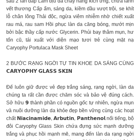
sau 2 lần đắp Làm dịu da cháy nắng kích ứng, chữa lành
vết thương Cấp ẩm, sáng da, kiềm dầu vượt trội, se khít
lỗ chân lông Thải độc, ngừa viêm nhiễm nhờ chiết xuất
rau má, rau sam Hồi phục làn da căng bóng, mướt mịn
bởi bậc thầy cấp nước Glycerin. Phủi bay thâm mụn, hư
tổn cũ, tái xuất với diện mạo tươi trẻ cùng mặt nạ
Caryophy Portulaca Mask Sheet
2 BƯỚC RẠNG NGỜI TỰ TIN KHOE DA SÁNG CÙNG
𝗖𝗔𝗥𝗬𝗢𝗣𝗛𝗬 𝗚𝗟𝗔𝗦𝗦 𝗦𝗞𝗜𝗡
Để luôn giữ được vẻ đẹp trắng sáng, rạng ngời, làn da
chúng ta rất cần được chăm sóc và bảo vệ đúng cách.
Sở hữu 𝟵 thành phần có nguồn gốc tự nhiên, ngừa mụn
và nuôi dưỡng làn da khỏe đẹp bền vững cùng các hoạt
chất 𝗡𝗶𝗮𝗰𝗶𝗻𝗮𝗺𝗶𝗱𝗲, 𝗔𝗿𝗯𝘂𝘁𝗶𝗻, 𝗣𝗮𝗻𝘁𝗵𝗲𝗻𝗼𝗹 nổi tiếng, bộ
đôi Caryophy Glass Skin chứa đựng sức mạnh dưỡng
trắng và phục hồi mạnh mẽ, mang đến làn da rạng ngời