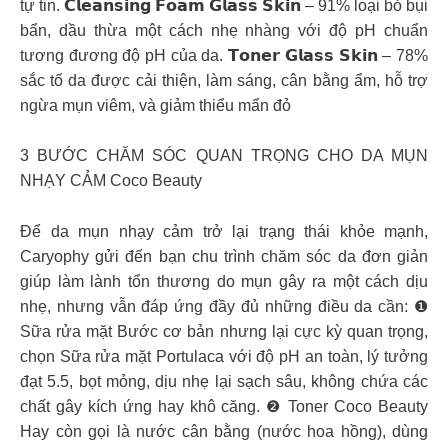
tự tin. 𝗖𝗹𝗲𝗮𝗻𝘀𝗶𝗻𝗴 𝗙𝗼𝗮𝗺 𝗚𝗹𝗮𝘀𝘀 𝗦𝗸𝗶𝗻 – 91% loại bỏ bụi
bẩn, dầu thừa một cách nhẹ nhàng với độ pH chuẩn
tương đương độ pH của da. 𝗧𝗼𝗻𝗲𝗿 𝗚𝗹𝗮𝘀𝘀 𝗦𝗸𝗶𝗻 – 78%
sắc tố da được cải thiện, làm sáng, cân bằng ẩm, hỗ trợ
ngừa mụn viêm, và giảm thiểu mẩn đỏ
3 BƯỚC CHĂM SÓC QUAN TRỌNG CHO DA MỤN
NHẠY CẢM Coco Beauty
Để da mụn nhạy cảm trở lại trạng thái khỏe mạnh,
Caryophy gửi đến bạn chu trình chăm sóc da đơn giản
giúp làm lành tổn thương do mụn gây ra một cách dịu
nhẹ, nhưng vẫn đáp ứng đầy đủ những điều da cần: ❶
Sữa rửa mặt Bước cơ bản nhưng lại cực kỳ quan trọng,
chọn Sữa rửa mặt Portulaca với độ pH an toàn, lý tưởng
đạt 5.5, bọt mỏng, dịu nhẹ lại sạch sâu, không chứa các
chất gây kích ứng hay khô căng. ❷ Toner Coco Beauty
Hay còn gọi là nước cân bằng (nước hoa hồng), dùng