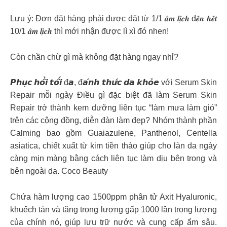
Lưu ý: Đơn đặt hàng phải được đặt từ 1/1 𝒂̂𝒎 𝒍𝒊̣𝒄𝒉 đ𝒆̂́𝒏 𝒉𝒆̂́𝒕
10/1 𝒂̂𝒎 𝒍𝒊̣𝒄𝒉 thì mới nhận được lì xì đó nhen!
Còn chần chừ gì mà không đặt hàng ngay nhỉ?
𝙋𝙝𝙪̣𝙘 𝙝𝙤̂̀𝙞 𝙩𝙤̂́𝙞 đ𝙖, đ𝙖́𝙣𝙝 𝙩𝙝𝙪̛́𝙘 𝙙𝙖 𝙠𝙝𝙤̉𝙚 với Serum Skin
Repair mỗi ngày Điều gì đặc biệt đã làm Serum Skin
Repair trở thành kem dưỡng liên tục “làm mưa làm gió”
trên các cộng đồng, diễn đàn làm đẹp? Nhóm thành phần
Calming bao gồm Guaiazulene, Panthenol, Centella
asiatica, chiết xuất từ kim tiền thảo giúp cho làn da ngày
càng mịn màng bằng cách liên tục làm dịu bên trong và
bên ngoài da. Coco Beauty
Chứa hàm lượng cao 1500ppm phân tử Axit Hyaluronic,
khuếch tán và tăng trọng lượng gấp 1000 lần trọng lượng
của chính nó, giúp lưu trữ nước và cung cấp ẩm sâu.