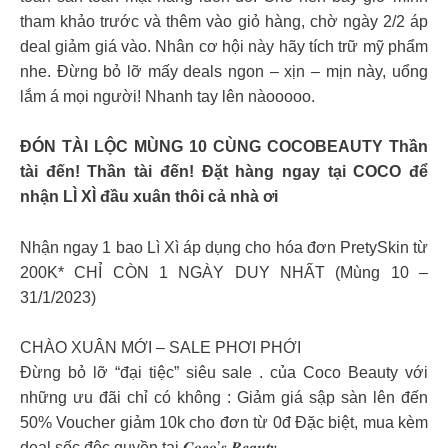
tham khảo trước và thêm vào giỏ hàng, chờ ngày 2/2 áp
deal giảm giá vào. Nhân cơ hội này hãy tích trữ mỹ phẩm
nhe. Đừng bỏ lỡ mấy deals ngon – xịn – mịn này, uổng
lắm á mọi người! Nhanh tay lên nàooooo.
ĐÓN TÀI LỘC MÙNG 10 CÙNG COCOBEAUTY Thần
tài đến! Thần tài đến! Đặt hàng ngay tại COCO để
nhận LÌ XÌ đầu xuân thôi cả nhà ơi
Nhận ngay 1 bao Lì Xì áp dụng cho hóa đơn PretySkin từ
200K* CHỈ CÒN 1 NGÀY DUY NHẤT (Mùng 10 –
31/1/2023)
CHÀO XUÂN MỚI – SALE PHƠI PHỚI
Đừng bỏ lỡ “đại tiệc” siêu sale . của Coco Beauty với
những ưu đãi chỉ có không : Giảm giá sập sàn lên đến
50% Voucher giảm 10k cho đơn từ 0đ Đặc biệt, mua kèm
deal sốc độc quyền tại 𝑪𝒐𝒄𝒐’𝒔 𝑩𝒆𝒂𝒖𝒕𝒚