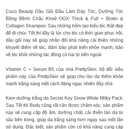
Coco Beauty Dầu Gội Đầu Làm Dày Tóc, Dưỡng Tóc
Bồng Bềnh Chắc Khoẻ OGX Thick & Full + Biotin &
Collagen Shampoo: Sau những hôm tạo kiểu tóc thật đẹp
để đi chúc Tết thì đây là lúc cho tóc có thời gian phục hồi,
dầu gội này sẽ giúp nhân đôi khả năng cải thiện những
khuyết điểm về tóc, đảm bảo phát triển khỏe mạnh, bảo
vệ tóc khỏi những tác động có hại từ bên ngoài
Vitamin C + Serum B5 của nhà PrettySkin: bộ đôi siêu
phẩm này của PrettySkin sẽ giúp cho làn da thêm khỏe
mạnh trắng sáng một cách đáng ngạc nhiên đây nhá
Kem dưỡng trắng da Secret Key Snow White Milky Pack:
Sau Tết thì Body cũng rất cần được chăm sóc, sản phẩm
này sẽ cung cấp độ ẩm, dưỡng chất, cải thiện làn da từ
sâu bên trong, giúp da trắng sáng hơn ngay sau một lần
sử dụng. Đặc biệt, sản phẩm còn có khả năng cung cấp