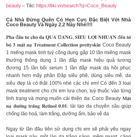
beauty
– Tiki:
https://tiki.vn/search?q=Coco_Beauty
Cả Nhà Đừng Quên Có Hẹn Cực Đặc Biệt Với Nhà
Coco Beauty
Và Ngày 2.2 Này Nhé!!!!
𝐏𝐡𝐚 đ𝐚̂̀𝐮 𝐭𝐮̛ 𝐜𝐡𝐨 𝐝𝐚 𝐐𝐔𝐀́ Đ𝐀́𝐍𝐆, 𝐒𝐈𝐄̂𝐔 𝐋𝐎̛̣𝐈 𝐍𝐇𝐔𝐀̣̂𝐍 đ𝐞̂́𝐧 𝐭𝐮̛̀
𝐛𝐨̣̂ 𝟑 𝐦𝐚̣̆𝐭 𝐧𝐚̣ 𝐓𝐫𝐞𝐚𝐭𝐦𝐞𝐧𝐭 𝐂𝐨𝐥𝐥𝐞𝐜𝐭𝐢𝐨𝐧 𝐩𝐫𝐞𝐭𝐭𝐲𝐬𝐤𝐢𝐧 Coco Beauty
1 miếng mask tinh tuý công dụng gấp 10 lần miếng mask
thường thông dụng 1 lần đắp mask hiệu quả tương
đương 15 lần bôi serum 1 lần đắp mask da hồi phục
nhanh hơn mấy phần Đắp siêu phê, dùng siêu mê, da
siêu đẹp là có thật 100% nhé các chị em! Có đến 3 loại
mask treatment cho chị em lựa chọn, tuỳ thuộc vào từng
tình trạng và mong muốn cải thiện da: Coco Beauty 𝐌𝐚̣̆𝐭
𝐧𝐚̣ 𝐝𝐮̛𝐨̛̃𝐧𝐠 𝐭𝐫𝐚̆́𝐧𝐠 𝐑𝐞𝐭𝐢𝐧𝐨𝐥 𝟎,𝟎𝟏: tái tạo da chuyên sâu giúp
chống lão hoá, làm trắng, dưỡng ẩm, bảo vệ da
Ngay từ lần đầu tiên sử dụng chị em sẽ phải yêu ngay
loại mask này, một làn da trắng sáng, mềm mượt, căng