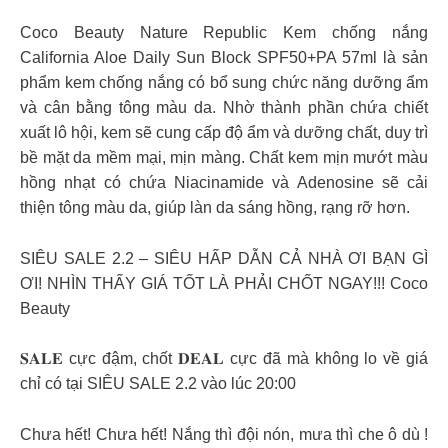
Coco Beauty Nature Republic Kem chống nắng
California Aloe Daily Sun Block SPF50+PA 57ml là sản
phẩm kem chống nắng có bổ sung chức năng dưỡng ẩm
và cân bằng tông màu da. Nhờ thành phần chứa chiết
xuất lô hội, kem sẽ cung cấp độ ẩm và dưỡng chất, duy trì
bề mặt da mềm mại, mịn màng. Chất kem mịn mướt màu
hồng nhạt có chứa Niacinamide và Adenosine sẽ cải
thiện tông màu da, giúp làn da sáng hồng, rạng rỡ hơn.
SIÊU SALE 2.2 – SIÊU HẤP DẪN CẢ NHÀ ƠI BẠN GÌ
ƠI! NHÌN THẤY GIÁ TỐT LÀ PHẢI CHỐT NGAY!!! Coco
Beauty
𝐒𝐀𝐋𝐄 cực đậm, chốt 𝐃𝐄𝐀𝐋 cực đã mà không lo về giá
chỉ có tại SIÊU SALE 2.2 vào lúc 20:00
Chưa hết! Chưa hết! Nắng thì đội nón, mưa thì che ô dù !