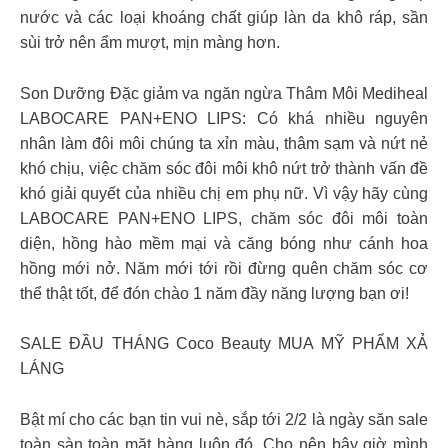
nước và các loại khoáng chất giúp làn da khô ráp, sần
sùi trở nên ẩm mượt, mịn màng hơn.
Son Dưỡng Đặc giảm va ngăn ngừa Thâm Môi Mediheal
LABOCARE PAN+ENO LIPS: Có khá nhiều nguyên
nhân làm đôi môi chúng ta xỉn màu, thâm sạm và nứt nẻ
khó chịu, việc chăm sóc đôi môi khô nứt trở thành vấn đề
khó giải quyết của nhiều chị em phụ nữ. Vì vậy hãy cùng
LABOCARE PAN+ENO LIPS, chăm sóc đôi môi toàn
diện, hồng hào mềm mại và căng bóng như cánh hoa
hồng mới nở. Năm mới tới rồi đừng quên chăm sóc cơ
thể thật tốt, để đón chào 1 năm đầy năng lượng bạn ơi!
SALE ĐẦU THÁNG Coco Beauty MUA MỸ PHẨM XẢ
LÁNG
Bật mí cho các bạn tin vui nè, sắp tới 2/2 là ngày săn sale
toàn sàn toàn mặt hàng luôn đó. Cho nên bây giờ mình