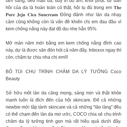
làm sáng, đều màu da, duy trì độ ẩm, khôi phục sự đàn
hồi của da là hoàn toàn có thật, hội tụ đủ trong em 𝐓𝐡𝐞
𝐏𝐮𝐫𝐞 𝐉𝐞𝐣𝐮 𝐂𝐢𝐜𝐚 𝐒𝐮𝐧𝐜𝐫𝐞𝐚𝐦 Đỏng đảnh như làn da nhạy
cảm cũng không còn là vấn đề khiến chị em đau đầu vì
kem chống nắng này đạt độ dịu nhẹ hẳn 95%
Mở màn năm mới bằng em kem chống nắng đỉnh cao
này, dự là được săn đón hót cả năm đây. Inboxxx ngay thì
còn, chậm tự chịu nha chị em!!!
BỎ TÚI CHU TRÌNH CHĂM DA LÝ TƯỞNG Coco
Beauty
Sở hữu một làn da căng mọng, sáng mịn và thật khỏe
mạnh luôn là đích đến của hội skincare. Để cả những
newbie mới tập tành skincare và cả những “lão làng” đều
có thể chạm đến làn da mơ ước, COCO chia sẻ chu trình
chăm da lý tưởng tinh gọn mà rất hiệu quả dưới đây.