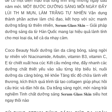
để có một diện mạo thật lung linh trng những ngày đầu
năm mới. MỘT BƯỚC DƯỠNG SÁNG MỖI NGÀY ĐẨY
LÙI TH M MỤN, LÀM TRẮNG TỰ NHIÊN Vận dụng
thành phần active làm chủ đạo, kết hợp với sức mạnh
dưỡng trắng từ thiên nhiên, 𝐒𝐞𝐫𝐮𝐦 𝐆𝐥𝐚𝐬𝐬 𝐒𝐤𝐢𝐧 – Giải pháp
dưỡng sáng da từ Hàn Quốc mang lại hiệu quả lành tính
cho mọi loại da, kể cả da nhạy cảm.
Coco Beauty Nuôi dưỡng làn da căng bóng, sáng ngời
tự nhiên với Niacinamide, Arbutin, vitamin B3, vitamin C,
E từ chiết xuất hoa cúc Kết cấu mỏng nhẹ, đẩy nhanh các
dưỡng chất thiết yếu vào sâu từng lớp biểu bì, nuôi
dưỡng da căng bóng, trẻ khỏe Tăng tốc độ chữa lành vết
thương, kích thích quá trình tái tạo collagen giúp phục hồi
cấu trúc và đàn hồi da. Da trắng sáng ngời, mời nàng trải
nghiệm Tinh chất dưỡng sáng 𝐒𝐞𝐫𝐮𝐦 𝐆𝐥𝐚𝐬𝐬 𝐒𝐤𝐢𝐧 siêu hot
ngay thôi nào