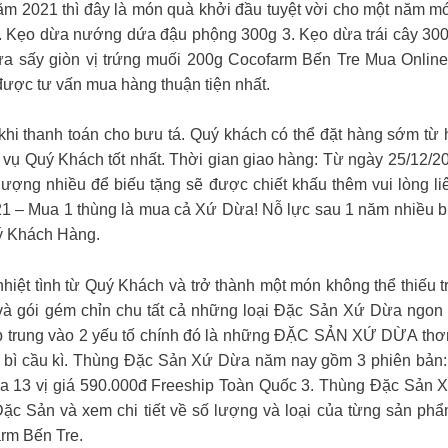
ăm 2021 thì đây là món quà khởi đầu tuyệt vời cho một năm 
2. Kẹo dừa nướng dứa đậu phộng 300g 3. Kẹo dừa trái cây 300
ừa sấy giòn vị trứng muối 200g Cocofarm Bến Tre Mua Onlin
được tư vấn mua hàng thuận tiện nhất.
khi thanh toán cho bưu tá. Quý khách có thể đặt hàng sớm từ 
 vụ Quý Khách tốt nhất. Thời gian giao hàng: Từ ngày 25/12/2
lượng nhiều để biếu tặng sẽ được chiết khấu thêm vui lòng l
ua 1 thùng là mua cả Xứ Dừa! Nỗ lực sau 1 năm nhiều biến 
ý Khách Hàng.
t tình từ Quý Khách và trở thành một món không thể thiếu tr
à gói gém chỉn chu tất cả những loại Đặc Sản Xứ Dừa ngon
tập trung vào 2 yếu tố chính đó là những ĐẶC SẢN XỨ DỪA th
bao bì cầu kì. Thùng Đặc Sản Xứ Dừa năm nay gồm 3 phiên bản
 13 vị giá 590.000đ Freeship Toàn Quốc 3. Thùng Đặc Sản X
ặc Sản và xem chi tiết về số lượng và loại của từng sản ph
arm Bến Tre.