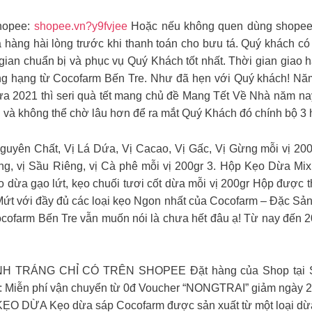
Shopee:
shopee.vn?y9fvjee
Hoặc nếu không quen dùng shopee 
 hàng hài lòng trước khi thanh toán cho bưu tá. Quý khách có
 gian chuẩn bị và phục vụ Quý Khách tốt nhất. Thời gian gia
ạng từ Cocofarm Bến Tre. Như đã hẹn với Quý khách! Năm n
a 2021 thì seri quà tết mang chủ đề Mang Tết Về Nhà năm nay
 và không thể chờ lâu hơn để ra mắt Quý Khách đó chính bộ 
uyên Chất, Vị Lá Dứa, Vị Cacao, Vị Gấc, Vị Gừng mỗi vị 200
ng, vị Sầu Riêng, vị Cà phê mỗi vị 200gr 3. Hộp Kẹo Dừa M
 dừa gạo lứt, kẹo chuối tươi cốt dừa mỗi vị 200gr Hộp được th
Mứt với đầy đủ các loại kẹo Ngon nhất của Cocofarm – Đặc Sản
ocofarm Bến Tre vẫn muốn nói là chưa hết đâu ạ! Từ nay đến 
H TRÁNG CHỈ CÓ TRÊN SHOPEE Đặt hàng của Shop tại S
ư: Miễn phí vận chuyển từ 0đ Voucher “NONGTRAI” giảm ngày
DỪA Kẹo dừa sáp Cocofarm được sản xuất từ một loại dừa s