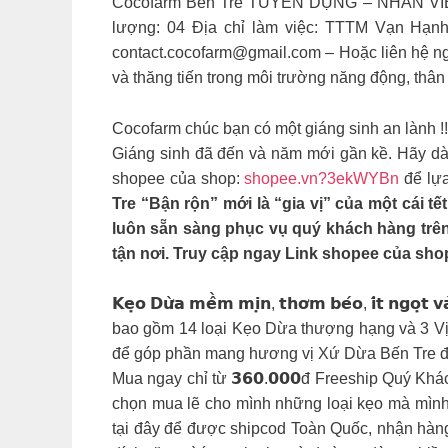
Cocofarm Bến Tre TUYỂN DỤNG – NHÂN VI
lượng: 04 Địa chỉ làm việc: TTTM Vạn Hạnh
contact.cocofarm@gmail.com
– Hoặc liên hệ ng
và thăng tiến trong môi trường năng động, thân
Cocofarm chúc bạn có một giáng sinh an lành !!
Giáng sinh đã đến và năm mới gần kề. Hãy dà
shopee của shop:
shopee.vn?3ekWYBn
để lựa
Tre “Bận rộn” mới là “gia vị” của một cái t
luôn sẵn sàng phục vụ quý khách hàng trên
tận nơi. Truy cập ngay Link shopee của sho
𝗞𝗲̣𝗼 𝗗𝘂̛̀𝗮 𝗺𝗲̂̀𝗺 𝗺𝗶̣𝗻, 𝘁𝗵𝗼̛𝗺 𝗯𝗲́𝗼, 𝗶
bao gồm 14 loại Kẹo Dừa thượng hạng và 3 
để góp phần mang hương vị Xứ Dừa Bến Tre đ
Mua ngay chỉ từ 𝟯𝟲𝟬.𝟬𝟬𝟬đ Freeship Quý 
chọn mua lẽ cho mình những loại kẹo mà mình 
tại đây để được shipcod Toàn Quốc, nhận hàng