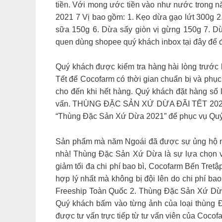
tiền. Với mong ước tiền vào như nước trong n
2021 7 Vị bao gồm: 1. Kẹo dừa gạo lứt 300g 
sữa 150g 6. Dừa sấy giòn vị gừng 150g 7. D
quen dùng shopee quý khách inbox tại đây để 
Quý khách được kiểm tra hàng hài lòng trước 
Tết để Cocofarm có thời gian chuẩn bị và phục
cho đến khi hết hàng. Quý khách đặt hàng số 
vấn. THÙNG ĐẶC SẢN XỨ DỪA ĐÃI TẾT 2021 – M
“Thùng Đặc Sản Xứ Dừa 2021” để phục vụ Qu
Sản phẩm mà năm Ngoái đã được sự ủng hộ nhiệ
nhà! Thùng Đặc Sản Xứ Dừa là sự lựa chọn v
giảm tối đa chi phí bao bì, Cocofarm Bến Tre
hợp lý nhất mà không bị đội lên do chi phí 
Freeship Toàn Quốc 2. Thùng Đặc Sản Xứ Dừa
Quý khách bấm vào từng ảnh của loại thùng Đ
được tư vấn trực tiếp từ tư vấn viên của Cocof