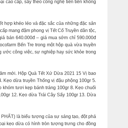
ại cao cấp, sấy theo công nghệ tiên tiến không
p khéo léo và đặc sắc của những đặc sản
 cấp mang đậm phong vị Tết Cổ Truyền dân tộc,
giá bán 640.000đ – giá mua sớm chỉ 590.000đ
ocofarm Bến Tre trong một hộp quà vừa truyền
 ước công việc, sự nghiệp hay sức khỏe trong
ng năm mới. Hộp Quà Tết Xứ Dừa 2021 15 Vị bao
. Kẹo dừa truyền Thống vị đậu phộng 100gr 5.
o khóm tươi kẹp bánh tráng 100gr 8. Kẹo chuối
00gr 12. Kẹo dừa Trái Cây Sấy 100gr 13. Dừa
 PHẤT) là biểu tượng của sự sáng tạo, đột phá
oại kẹo dừa có hình tròn tượng trưng cho đồng