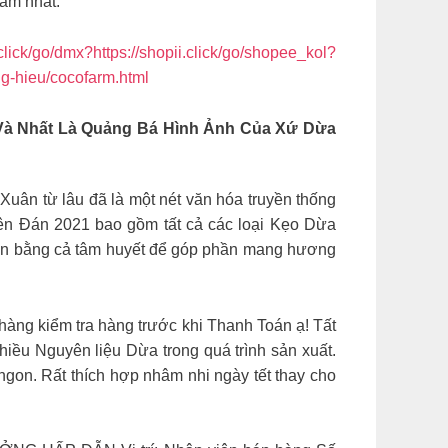
tâm nhất.
.click/go/dmx?https://shopii.click/go/shopee_kol?
ong-hieu/cocofarm.html
Và Nhất Là Quảng Bá Hình Ảnh Của Xứ Dừa
 từ lâu đã là một nét văn hóa truyền thống
n Đán 2021 bao gồm tất cả các loại Kẹo Dừa
n bằng cả tâm huyết để góp phần mang hương
àng kiểm tra hàng trước khi Thanh Toán ạ! Tất
iều Nguyên liệu Dừa trong quá trình sản xuất.
ngon. Rất thích hợp nhâm nhi ngày tết thay cho