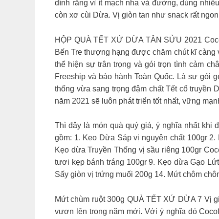
dính răng vì ít mạch nha và đường, dùng nhiều
còn xơ cùi Dừa. Vị giòn tan như snack rất ngon
HỘP QUÀ TẾT XỨ DỪA TÂN SỬU 2021 Cocofar
Bến Tre thượng hạng được chăm chút kĩ càng và
thể hiện sự trân trọng và gói trọn tình cả
Freeship và bảo hành Toàn Quốc. Là sự gói g
thống vừa sang trọng đậm chất Tết cổ truyền
năm 2021 sẽ luôn phát triển tốt nhất, vững mạn
Thì đây là món quà quý giá, ý nghĩa nhất khi
gồm: 1. Kẹo Dừa Sáp vị nguyên chất 100gr 2.
Kẹo dừa Truyền Thống vị sầu riêng 100gr Coco
tươi kẹp bánh tráng 100gr 9. Kẹo dừa Gạo L
Sấy giòn vị trứng muối 200g 14. Mứt chôm chôm
Mứt chùm ruột 300g QUÀ TẾT XỨ DỪA 7 Vị giá 4
vươn lên trong năm mới. Với ý nghĩa đó Cocofa