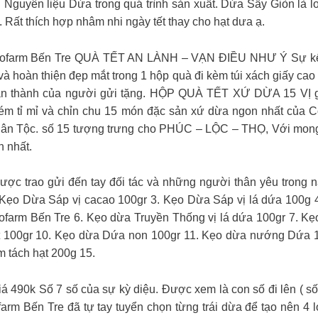
 Nguyên liệu Dừa trong quá trình sản xuất. Dừa Sấy Giòn là lo
. Rất thích hợp nhâm nhi ngày tết thay cho hạt dưa ạ.
m Bến Tre QUÀ TẾT AN LÀNH – VẠN ĐIỀU NHƯ Ý Sự kết hợ
 hoàn thiện đẹp mắt trong 1 hộp quà đi kèm túi xách giấy cao
m chân thành của người gửi tặng. HỘP QUÀ TẾT XỨ DỪA 15 VỊ 
ém tỉ mỉ và chỉn chu 15 món đặc sản xứ dừa ngon nhất của C
 Dân Tộc. số 15 tượng trưng cho PHÚC – LỘC – THỌ, Với mong
h nhất.
 được trao gửi đến tay đối tác và những người thân yêu tro
 Kẹo Dừa Sáp vị cacao 100gr 3. Kẹo Dừa Sáp vị lá dứa 100g 4
farm Bến Tre 6. Kẹo dừa Truyền Thống vị lá dứa 100gr 7. Kẹ
ứt 100gr 10. Kẹo dừa Dứa non 100gr 11. Kẹo dừa nướng Dứa 1
 tách hạt 200g 15.
90k Số 7 số của sự kỳ diệu. Được xem là con số đi lên ( số
rm Bến Tre đã tự tay tuyển chọn từng trái dừa để tạo nên 4 l