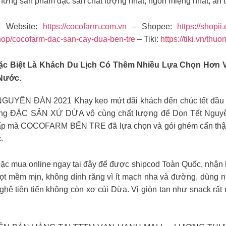
những sản phẩm đặc sản chất lượng nhất, ngon miệng nhất, an 
 Website:
https://cocofarm.com.vn
– Shopee:
https://shopii
hop/cocofarm-dac-san-cay-dua-ben-tre
– Tiki:
https://tiki.vn/thu
c Biệt Là Khách Du Lịch Có Thêm Nhiều Lựa Chọn Hơn 
 Nước.
 ĐÁN 2021 Khay kẹo mứt đãi khách đến chúc tết đầu Xuân
hùng ĐẶC SẢN XỨ DỪA vô cùng chất lượng để Dọn Tết Nguyê
cấp mà COCOFARM BẾN TRE đã lựa chọn và gói ghém cẩn thậ
.
ặc mua online ngay tại đây để được shipcod Toàn Quốc, nhận h
ọt mềm mịn, không dính răng vì ít mạch nha và đường, dùng nh
ghệ tiên tiến không còn xơ cùi Dừa. Vị giòn tan như snack rất 