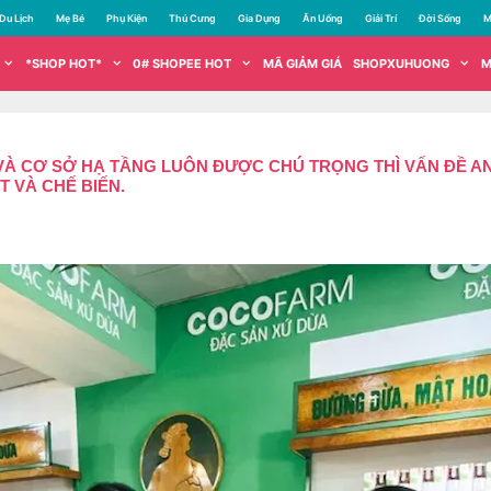
Du Lịch
Mẹ Bé
Phụ Kiện
Thú Cưng
Gia Dụng
Ăn Uống
Giải Trí
Đời Sống
M
*SHOP HOT*
0# SHOPEE HOT
MÃ GIẢM GIÁ
SHOPXUHUONG
M
 VÀ CƠ SỞ HẠ TẦNG LUÔN ĐƯỢC CHÚ TRỌNG THÌ VẤN ĐỀ 
 VÀ CHẾ BIẾN.