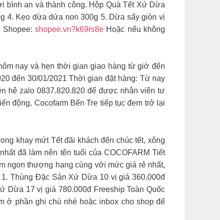
mới bình an và thành công. Hộp Quà Tết Xứ Dừa
g 4. Kẹo dừa dứa non 300g 5. Dừa sấy giòn vị
e Shopee:
shopee.vn?k69rs8e
Hoặc nếu không
hôm nay và hẹn thời gian giao hàng từ giờ đến
020 đến 30/01/2021 Thời gian đặt hàng: Từ nay
iên hệ zalo 0837.820.820 để được nhân viên tư
động, Cocofarm Bến Tre tiếp tục đem trở lại
ong khay mứt Tết đãi khách đến chúc tết, xông
 nhất đã làm nên tên tuổi của COCOFARM Tiết
ơm ngon thượng hạng cùng với mức giá rẻ nhất,
: 1. Thùng Đặc Sản Xứ Dừa 10 vị giá 360.000đ
ứ Dừa 17 vị giá 780.000đ Freeship Toàn Quốc
ẩm ở phần ghi chú nhé hoặc inbox cho shop để