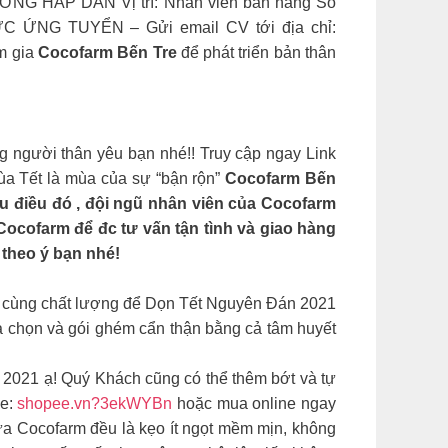
 HẤP DẪN Vị trí: Nhân viên bán hàng Số
ỨNG TUYỂN – Gửi email CV tới địa chỉ:
am gia
Cocofarm Bến Tre
để phát triển bản thân
 người thân yêu bạn nhé!! Truy cập ngay Link
ùa Tết là mùa của sự “bận rộn”
Cocofarm Bến
iểu điều đó , đội ngũ nhân viên của Cocofarm
ocofarm để đc tư vấn tận tình và giao hàng
theo ý bạn nhé!
 SẢN XỨ DỪA vô cùng chất lượng để Dọn Tết Nguyên Đán 2021
họn và gói ghém cẩn thận bằng cả tâm huyết
 2021 ạ! Quý Khách cũng có thể thêm bớt và tự
ee:
shopee.vn?3ekWYBn
hoặc mua online ngay
ừa Cocofarm đều là kẹo ít ngọt mềm mịn, không