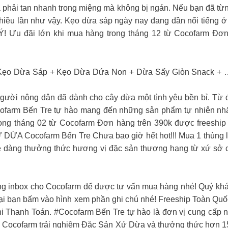
 phải tan nhanh trong miệng mà không bị ngán. Nếu bạn đã từn
hiều lần như vậy. Kẹo dừa sáp ngày nay đang dần nổi tiếng 
Ý! Ưu đãi lớn khi mua hàng trong tháng 12 từ Cocofarm Đơn
 Kẹo Dừa Sáp + Kẹo Dừa Dứa Non + Dừa Sấy Giòn Snack + …
gười nông dân đã dành cho cây dừa một tình yêu bền bỉ. Từ 
cofarm Bến Tre tự hào mang đến những sản phẩm tự nhiên nhất
ng tháng 02 từ Cocofarm Đơn hàng trên 390k được freeship Đ
A Cocofarm Bến Tre Chưa bao giờ hết hot!!! Mua 1 thùng là
ễ dàng thưởng thức hương vị đặc sản thượng hạng từ xứ sở 
ng inbox cho Cocofarm để được tư vấn mua hàng nhé! Quý khá
loại bạn bấm vào hình xem phần ghi chú nhé! Freeship Toàn Qu
khi Thanh Toán. #Cocofarm Bến Tre tự hào là đơn vị cung cấp
ng Cocofarm trải nghiệm Đặc Sản Xứ Dừa và thưởng thức hơn 1