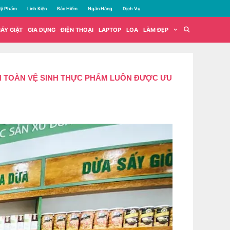
ỹ Phẩm
Linh Kiện
Bảo Hiểm
Ngân Hàng
Dịch Vụ
ÁY GIẶT
GIA DỤNG
ĐIỆN THOẠI
LAPTOP
LOA
LÀM ĐẸP
AN TOÀN VỆ SINH THỰC PHẨM LUÔN ĐƯỢC ƯU