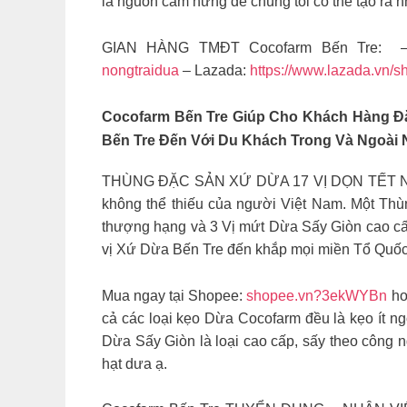
là nguồn cảm hứng để chúng tôi có thể tạo ra 
GIAN HÀNG TMĐT Cocofarm Bến Tre: –
nongtraidua
– Lazada:
https://www.lazada.vn/s
Cocofarm Bến Tre
Giúp Cho Khách Hàng Đặ
Bến Tre Đến Với Du Khách Trong Và Ngoài
THÙNG ĐẶC SẢN XỨ DỪA 17 VỊ DỌN TẾT NGUYÊN
không thể thiếu của người Việt Nam. Một T
thượng hạng và 3 Vị mứt Dừa Sấy Giòn cao 
vị Xứ Dừa Bến Tre đến khắp mọi miền Tổ Quốc
Mua ngay tại Shopee:
shopee.vn?3ekWYBn
ho
cả các loại kẹo Dừa Cocofarm đều là kẹo ít ng
Dừa Sấy Giòn là loại cao cấp, sấy theo công n
hạt dưa ạ.