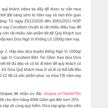
quý khách inbox tại đây để được tư vấn mua
 thể đặt hàng sớm từ hôm nay và hẹn thời gian
o hàng: Từ ngày 25/12/2020 đến 30/01/2021 HỘP
ay Cocofarm chuẩn bị rất nhiều điều hay để
 còn rất nhiều sản phẩm tết để Quý Khách lựa
3 hộp kẹo Dừa Ngũ Vị Khổng Lồ 1000g năm nay.
gr 2. Hộp kẹo dừa truyền thống Ngũ Vị 1000gr
ix ngũ Vị Cocofarm Bến Tre Gồm: Kẹo dừa Dứa
iết kế đủ đẹp và có túi đi kèm để quý khách có
 Xứ Dừa Quý khách mua sỉ và lẻ có thể bắt đầu
20.12 tất cả sản phẩm phục vụ mùa Tết năm nay
hopee để nhận ưu đãi:
shopee.vn?3ekWYBn
 20k cho đơn hàng 400k Giảm giá đến hơn 20%
áp vô cùng quý hiếm. Dừa sáp giúp cho viên