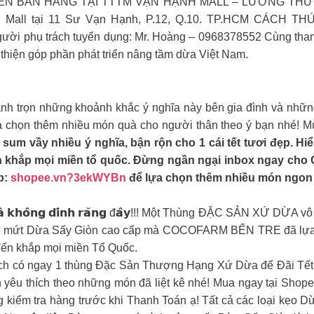
ÊN BÁN HÀNG TẠI TTTM VẠN HẠNH MALL – LƯƠNG THƯỞNG
 Mall tại 11 Sư Vạn Hạnh, P.12, Q.10. TP.HCM CÁCH THỨC 
ười phụ trách tuyển dụng: Mr. Hoàng – 0968378552 Cùng th
 thiện góp phần phát triển nâng tầm dừa Việt Nam.
nh trọn những khoảnh khắc ý nghĩa này bên gia đình và những
 chọn thêm nhiều món quà cho người thân theo ý bạn nhé! M
ết sum vầy nhiều ý nghĩa, bận rộn cho 1 cái tết tươi đẹp. H
 khắp mọi miền tổ quốc. Đừng ngần ngại inbox ngay cho C
p:
shopee.vn?3ekWYBn
để lựa chọn thêm nhiều món ngon 
́𝘁 𝗻𝗴𝗼̣𝘁 𝘃𝗮̀ 𝗸𝗵𝗼̂𝗻𝗴 𝗱𝗶́𝗻𝗵 𝗿𝗮̆𝗻𝗴 đ𝗮̂𝘆!!! Một Thùng ĐẶC
Vị mứt Dừa Sấy Giòn cao cấp mà COCOFARM BẾN TRE đã lựa c
ến khắp mọi miền Tổ Quốc.
Khách có ngay 1 thùng Đặc Sản Thượng Hạng Xứ Dừa để Đãi Tết
yêu thích theo những món đã liệt kê nhé! Mua ngay tại Shop
 kiểm tra hàng trước khi Thanh Toán ạ! Tất cả các loại kẹo D