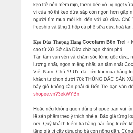
kẹo trở nên mềm mịn, thơm béo với vị ngọt vừa
vị của nó thì kẹo dừa sáp còn ngon hơn gấp n
người tìm mua mỗi khi đến với xứ dừa. Chú 
freeship và tặng 1 hộp cà phê sữa dừa hoà tan.
𝐊𝐞̣𝐨 𝐃𝐮̛̀𝐚 𝐓𝐡𝐮̛𝐨̛̣𝐧𝐠 𝐇𝐚̣𝐧𝐠
Cocofarm Bến Tre
! +
cao từ Xứ Sở của Dừa chờ bạn khám phá
Tận tâm vun vén và chăm sóc từng gốc dừa, n
lượng nhất, ngon miệng nhất, an tâm nhất Co
Việt Nam. Chú Ý! Ưu đãi lớn khi mua hàng tro
khách tự chọn dưới 70k THÙNG ĐẶC SẢN XỨ DỪ
bây giờ không cần phải đi Bến Tre bạn vẫn d
shopee.vn?3ekWYBn
Hoặc nếu không quen dùng shopee bạn vui lò
lẽ sản phẩm theo ý thích nhé ạ! Báo giá từng 
nơi, Quý khách kiểm tra hàng hài lòng trước 
tăng giá trị cây dừa cho bà con nông dân. Cù