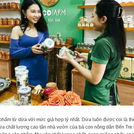
 phẩm từ dừa với mức giá hợp lý nhất. Dừa luôn được coi là 
ừa chất lượng cao tận nhà vườn của bà con nông dân Bến Tre 