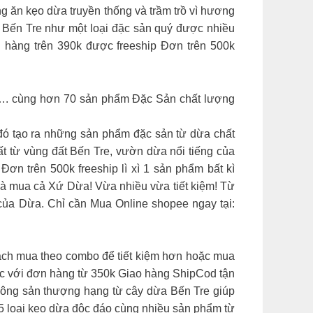
g ăn kẹo dừa truyền thống và trầm trồ vì hương
ở Bến Tre như một loại đặc sản quý được nhiều
 hàng trên 390k được freeship Đơn trên 500k
. cùng hơn 70 sản phẩm Đặc Sản chất lượng
đó tạo ra những sản phẩm đặc sản từ dừa chất
 từ vùng đất Bến Tre, vườn dừa nổi tiếng của
ơn trên 500k freeship lì xì 1 sản phẩm bất kì
 mua cả Xứ Dừa! Vừa nhiều vừa tiết kiệm! Từ
của Dừa. Chỉ cần Mua Online shopee ngay tại:
ch mua theo combo để tiết kiệm hơn hoặc mua
ốc với đơn hàng từ 350k Giao hàng ShipCod tận
 nông sản thượng hạng từ cây dừa Bến Tre giúp
5 loại kẹo dừa độc đáo cùng nhiều sản phẩm từ