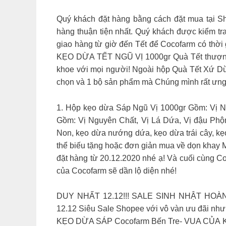
Quý khách đặt hàng bằng cách đặt mua tại 
hàng thuận tiện nhất. Quý khách được kiểm tra
giao hàng từ giờ đến Tết để Cocofarm có thời
KẸO DỪA TẾT NGŨ VỊ 1000gr Quà Tết thượng h
khoe với mọi người! Ngoài hộp Quà Tết Xứ Dừ
chọn và 1 bộ sản phẩm mà Chúng mình rất ưng
1. Hộp kẹo dừa Sáp Ngũ Vị 1000gr Gồm: Vị Ng
Gồm: Vị Nguyên Chất, Vị Lá Dứa, Vị đậu Phộ
Non, kẹo dừa nướng dứa, kẹo dừa trái cây, kẹo
thể biếu tặng hoặc đơn giản mua về dọn khay 
đặt hàng từ 20.12.2020 nhé ạ! Và cuối cùng C
của Cocofarm sẽ dần lộ diện nhé!
DUY NHẤT 12.12!!! SALE SINH NHẬT HOÀN
12.12 Siêu Sale Shopee với vô vàn ưu đãi nh
KẸO DỪA SÁP Cocofarm Bến Tre- VUA CỦA KẸO 