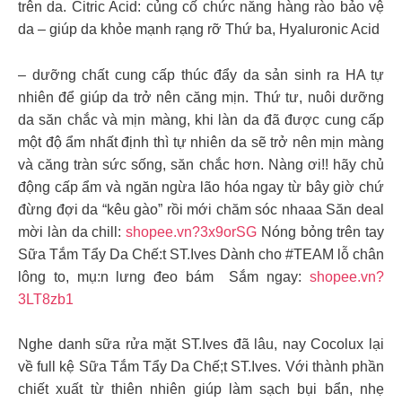
trên da. Citric Acid: củng cố chức năng hàng rào bảo vệ
da – giúp da khỏe mạnh rạng rỡ Thứ ba, Hyaluronic Acid
– dưỡng chất cung cấp thúc đẩy da sản sinh ra HA tự
nhiên để giúp da trở nên căng mịn. Thứ tư, nuôi dưỡng
da săn chắc và mịn màng, khi làn da đã được cung cấp
một độ ẩm nhất định thì tự nhiên da sẽ trở nên mịn màng
và căng tràn sức sống, săn chắc hơn. Nàng ơi!! hãy chủ
động cấp ẩm và ngăn ngừa lão hóa ngay từ bây giờ chứ
đừng đợi da “kêu gào” rồi mới chăm sóc nhaaa Săn deal
mời làn da chill:
shopee.vn?3x9orSG
Nóng bỏng trên tay
Sữa Tắm Tẩy Da Chế:t ST.Ives Dành cho #TEAM lỗ chân
lông to, mụ:n lưng đeo bám ️ Sắm ngay:
shopee.vn?
3LT8zb1
Nghe danh sữa rửa mặt ST.Ives đã lâu, nay Cocolux lại
về full kệ Sữa Tắm Tẩy Da Chế;t ST.Ives. Với thành phần
chiết xuất từ thiên nhiên giúp làm sạch bụi bẩn, nhẹ