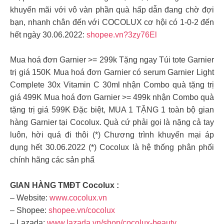
khuyến mãi với vô vàn phần quà hấp dẫn đang chờ đợi
bạn, nhanh chân đến với COCOLUX cơ hội có 1-0-2 đến
hết ngày 30.06.2022:
shopee.vn?3zy76El
Mua hoá đơn Garnier >= 299k Tặng ngay Túi tote Garnier
trị giá 150K Mua hoá đơn Garnier có serum Garnier Light
Complete 30x Vitamin C 30ml nhận Combo quà tặng trị
giá 499K Mua hoá đơn Garnier >= 499k nhận Combo quà
tặng trị giá 599K Đặc biệt, MUA 1 TẶNG 1 toàn bộ gian
hàng Garnier tại Cocolux. Quà cứ phải gọi là nặng cả tay
luôn, hời quá đi thôi (*) Chương trình khuyến mại áp
dụng hết 30.06.2022 (*) Cocolux là hệ thống phân phối
chính hãng các sản phẩ
GIAN HÀNG TMĐT Cocolux :
– Website:
www.cocolux.vn
– Shopee:
shopee.vn/cocolux
– Lazada:
www.lazada.vn/shop/cocolux-beauty