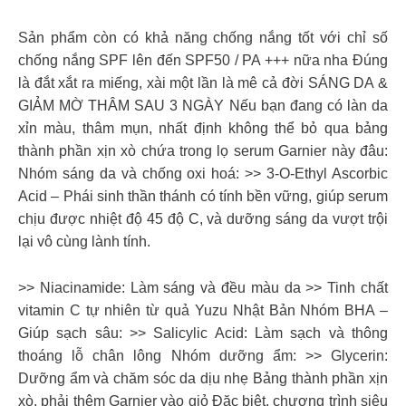
Sản phẩm còn có khả năng chống nắng tốt với chỉ số
chống nắng SPF lên đến SPF50 / PA +++ nữa nha Đúng
là đắt xắt ra miếng, xài một lần là mê cả đời SÁNG DA &
GIẢM MỜ THÂM SAU 3 NGÀY Nếu bạn đang có làn da
xỉn màu, thâm mụn, nhất định không thể bỏ qua bảng
thành phần xịn xò chứa trong lọ serum Garnier này đâu:
Nhóm sáng da và chống oxi hoá: >> 3-O-Ethyl Ascorbic
Acid – Phái sinh thần thánh có tính bền vững, giúp serum
chịu được nhiệt độ 45 độ C, và dưỡng sáng da vượt trội
lại vô cùng lành tính.
>> Niacinamide: Làm sáng và đều màu da >> Tinh chất
vitamin C tự nhiên từ quả Yuzu Nhật Bản Nhóm BHA –
Giúp sạch sâu: >> Salicylic Acid: Làm sạch và thông
thoáng lỗ chân lông Nhóm dưỡng ẩm: >> Glycerin:
Dưỡng ẩm và chăm sóc da dịu nhẹ Bảng thành phần xịn
xò, phải thêm Garnier vào giỏ Đặc biệt, chương trình siêu