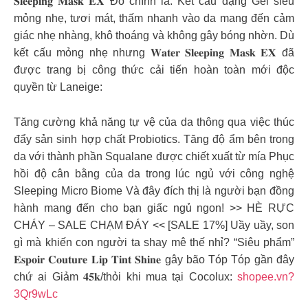
𝐒𝐥𝐞𝐞𝐩𝐢𝐧𝐠 𝐌𝐚𝐬𝐤 𝐄𝐗 Đó chính là: Kết cấu dạng Gel siêu
mỏng nhẹ, tươi mát, thấm nhanh vào da mang đến cảm
giác nhẹ nhàng, khô thoáng và không gây bóng nhờn. Dù
kết cấu mỏng nhẹ nhưng 𝐖𝐚𝐭𝐞𝐫 𝐒𝐥𝐞𝐞𝐩𝐢𝐧𝐠 𝐌𝐚𝐬𝐤 𝐄𝐗 đã
được trang bị công thức cải tiến hoàn toàn mới độc
quyền từ Laneige:
Tăng cường khả năng tự vệ của da thông qua việc thúc
đẩy sản sinh hợp chất Probiotics. Tăng độ ẩm bên trong
da với thành phần Squalane được chiết xuất từ mía Phục
hồi độ cân bằng của da trong lúc ngủ với công nghệ
Sleeping Micro Biome Và đây đích thị là người bạn đồng
hành mang đến cho bạn giấc ngủ ngon! >> HÈ RỰC
CHÁY – SALE CHẠM ĐÁY << [SALE 17%] Uầy uầy, son
gì mà khiến con người ta shay mê thế nhỉ? “Siêu phẩm”
𝐄𝐬𝐩𝐨𝐢𝐫 𝐂𝐨𝐮𝐭𝐮𝐫𝐞 𝐋𝐢𝐩 𝐓𝐢𝐧𝐭 𝐒𝐡𝐢𝐧𝐞 gây bão Tóp Tóp gần đây
chứ ai Giảm 𝟒𝟓𝐤/thỏi khi mua tại Cocolux:
shopee.vn?
3Qr9wLc