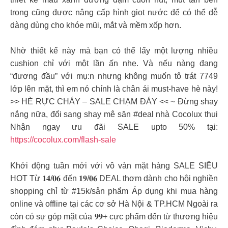
trong cũng được nâng cấp hình giọt nước để có thể dễ
dàng dùng cho khóe mũi, mắt và mềm xốp hơn.
Nhờ thiết kế này mà bạn có thể lấy một lượng nhiều
cushion chỉ với một lần ấn nhẹ. Và nếu nàng đang
“đương đầu” với mụ:n nhưng không muốn tô trát 7749
lớp lên mặt, thì em nó chính là chân ái must-have hè này!
>> HÈ RỰC CHÁY – SALE CHẠM ĐÁY << ~ Đừng shay
nắng nữa, đổi sang shay mê săn #deal nhà Cocolux thui
Nhận ngay ưu đãi SALE upto 50% tại:
https://cocolux.com/flash-sale
Khởi động tuần mới với vô vàn mặt hàng SALE SIÊU
HOT Từ 𝟏𝟒/𝟎𝟔 đến 𝟏𝟗/𝟎𝟔 DEAL thơm dành cho hội nghiền
shopping chỉ từ #15k/sản phẩm Áp dụng khi mua hàng
online và offline tại các cơ sở Hà Nội & TP.HCM Ngoài ra
còn có sự góp mặt của 𝟗𝟗+ cực phẩm đến từ thương hiệu