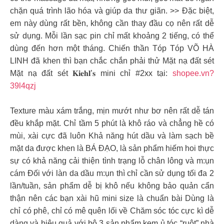
chặn quá trình lão hóa và giúp da thư giãn. >> Đặc biệt,
em này dùng rất bền, không cần thay đầu cọ nên rất dễ
sử dụng. Mỗi lần sạc pin chỉ mất khoảng 2 tiếng, có thể
dùng đến hơn một tháng. Chiến thần Tóp Tóp VÕ HÀ
LINH đã khen thì bạn chắc chắn phải thử Mặt nạ đất sét
Mặt nạ đất sét 𝐊𝐢𝐞𝐡𝐥’𝐬 mini chỉ #2xx tại:
shopee.vn?
39l4qzj
Texture màu xám trắng, mịn mướt như bơ nên rất dễ tán
đều khắp mặt. Chỉ tầm 5 phút là khô ráo và chẳng hề có
mùi, xài cực đã luôn Khả năng hút dầu và làm sạch bề
mặt da được khen là BÁ ĐẠO, là sản phẩm hiếm hoi thực
sự có khả năng cải thiện tình trạng lỗ chân lông và m:ụn
cám Đối với làn da dầu m:ụn thì chỉ cần sử dụng tối đa 2
lần/tuần, sản phẩm dễ bị khô nếu không bảo quản cẩn
thận nên các bạn xài hũ mini size là chuẩn bài Dùng là
chỉ có phê, chỉ có mê quên lối về Chăm sóc tóc cực kì dễ
dàng và hiệu quả với bộ 3 sản phẩm kem ủ tóc “ruột” nhà