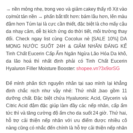
→ nền mỏng nhẹ, trong veo và giảm cakey thấy rõ Xịt vào
cọ/mút tán nền → phấn bắt tốt hơn: bám lâu hơn, lên màu
đậm hơn Túm lại là cực cần thiết, đặc biệt là cho mấy cậu
da nhạy cảm, dễ bị kích ứng do thời tiết, môi trường thay
đổi. Check ngay list cùng Cocolux nè [SALE 10%] DA
MỌNG NƯỚC SUỐT 24H & GIẢM NHĂN ĐÁNG KỂ
Tinh Chất Eucerin Cấp Ẩm Ngăn Ngừa Lão Hóa Da khô,
da lão hoá thì nhất định phải có Tinh Chất Eucerin
Hyaluron Filler Moisture Booster:
shopee.vn?3x9orSG
Để mình phân tích nguyên nhân tại sao mình lại khẳng
định chắc nịch như vậy nhé: Thứ nhất ,bao gồm 11
dưỡng chất. Đặc biệt chứa Hyaluronic Acid, Glycerin và
Citric Acid đậm đặc giúp làm đầy các nếp nhăn, cấp ẩm
tức thì và tăng cường độ ẩm cho da suốt 24 giờ. Thứ hai,
hỗ trợ cải thiện nếp nhăn với ưu điểm được nhiều cô
nàng cũng có nhắc đến chính là hỗ trợ cải thiện nếp nhăn