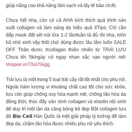
giúp nâng cao khả năng làm sạch và tẩy tế bào ch:ết.
Chưa hết nha, còn có cả AHA kích thích quá trình sản
xuất collagen và làm sáng da hiệu quả #Tips: Chỉ cần
đắp mask đất sét núi lửa 1-2 lần/tuần là đủ rồi nha, nhìn
hũ nhỏ xinh vậy thôi chứ dùng được lâu lắm luôn SALE
OFF Thần dược #collagen thiên nhiên từ TRÁI LỰU
Chưa tới 5k/ngày có ngay nhan sắc vạn người mê:
shopee.vn?3aVSkgg
Trái lựu là một trong 5 loại trái cây rất tốt nhất cho phụ nữ.
Ngoài hàm lượng vi khoáng chất cao tốt cho sức khỏe,
lựu còn giúp chống oxy hóa mạnh mẽ, chống lão hóa da
đồng thời, thúc đẩy sản sinh collagen và elastin nội sinh
để duy trì một làn da căng bóng trẻ đẹp Bột collagen lựu
đỏ 𝗕𝗶𝗼 𝗖𝗲𝗹𝗹 Hàn Quốc là một giải pháp lý tưởng để làm
đẹp da, chậm lão hóa được nhiều phụ nữ yêu thích.