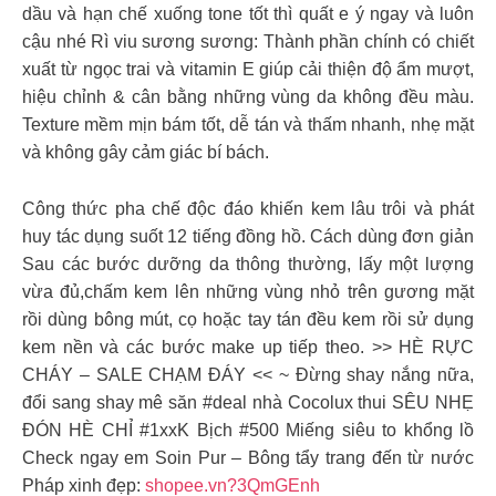
dầu và hạn chế xuống tone tốt thì quất e ý ngay và luôn
cậu nhé Rì viu sương sương: Thành phần chính có chiết
xuất từ ngọc trai và vitamin E giúp cải thiện độ ẩm mượt,
hiệu chỉnh & cân bằng những vùng da không đều màu.
Texture mềm mịn bám tốt, dễ tán và thấm nhanh, nhẹ mặt
và không gây cảm giác bí bách.
Công thức pha chế độc đáo khiến kem lâu trôi và phát
huy tác dụng suốt 12 tiếng đồng hồ. Cách dùng đơn giản
Sau các bước dưỡng da thông thường, lấy một lượng
vừa đủ,chấm kem lên những vùng nhỏ trên gương mặt
rồi dùng bông mút, cọ hoặc tay tán đều kem rồi sử dụng
kem nền và các bước make up tiếp theo. >> HÈ RỰC
CHÁY – SALE CHẠM ĐÁY << ~ Đừng shay nắng nữa,
đổi sang shay mê săn #deal nhà Cocolux thui SÊU NHẸ
ĐÓN HÈ CHỈ #1xxK Bịch #500 Miếng siêu to khổng lồ
Check ngay em Soin Pur – Bông tẩy trang đến từ nước
Pháp xinh đẹp:
shopee.vn?3QmGEnh