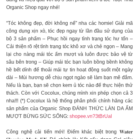
Organic Shop ngay nhé!
“Tóc không đẹp, đời không nể” nha các homie! Giải mã
công dụng xịn xò, tóc đẹp ngay từ lần đầu sử dụng của
bộ 3 sản phẩm – Phục hồi ngay tình trạng tóc hư tổn –
Cải thiện rõ rệt tình trạng tóc khô xơ và chẻ ngọn – Mang
lại cho nàng mái tóc ẩm mượt và luôn được bảo vệ từ
sâu bên trong – Giúp mái tóc bạn luôn bồng bềnh không
hề bết dính để thoải mái tự tin hoạt động suốt một ngày
dài – Mùi hương dễ chịu ngọt ngào sẽ làm bạn mê đắm.
Nếu là bạn, bạn sẽ chọn kem ủ tóc nào để thực hiện thử
thách. Còn với Cocolux, chúng mình xin phép chọn cả 3
nha!!! (*) Cocolux là hệ thống phân phối chính hãng các
sản phẩm của Organic Shop ĐÁNH THỨC LÀN DA ẨM
MƯỢT BỪNG SỨC SỐNG:
shopee.vn?3tBrUal
Công nghệ cải tiến mới! Điểm khác biệt trong 𝐖𝐚𝐭𝐞𝐫