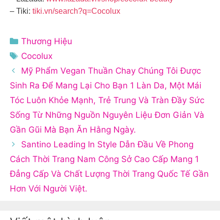
– Tiki:
tiki.vn/search?q=Cocolux
Danh
Thương Hiệu
mục
Thẻ
Cocolux
Mỹ Phẩm Vegan Thuần Chay Chúng Tôi Được
Sinh Ra Để Mang Lại Cho Bạn 1 Làn Da, Một Mái
Tóc Luôn Khỏe Mạnh, Trẻ Trung Và Tràn Đầy Sức
Sống Từ Những Nguồn Nguyên Liệu Đơn Giản Và
Gần Gũi Mà Bạn Ăn Hằng Ngày.
Santino Leading In Style Dẫn Đầu Về Phong
Cách Thời Trang Nam Công Sở Cao Cấp Mang 1
Đẳng Cấp Và Chất Lượng Thời Trang Quốc Tế Gần
Hơn Với Người Việt.