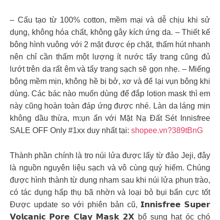
– Cấu tạo từ 100% cotton, mềm mại và dễ chịu khi sử
dụng, không hóa chất, không gây kích ứng da. – Thiết kế
bông hình vuông với 2 mặt được ép chặt, thấm hút nhanh
nên chỉ cần thấm một lượng ít nước tẩy trang cũng đủ
lướt trên da rất êm và tẩy trang sạch sẽ gọn nhẹ. – Miếng
bông mềm mịn, không hề bị bở, xơ và để lại vụn bông khi
dùng. Các bác nào muốn dùng để đắp lotion mask thì em
này cũng hoàn toàn đáp ứng được nhé. Làn da láng mịn
không dầu thừa, m:ụn ẩn với Mặt Nạ Đất Sét Innisfree
SALE OFF Only #1xx duy nhất tại:
shopee.vn?389tBnG
Thành phần chính là tro núi lửa được lấy từ đảo Jeji, đây
là nguồn nguyên liệu sạch và vô cùng quý hiếm. Chúng
được hình thành từ dung nham sau khi núi lửa phun trào,
có tác dụng hấp thụ bã nhờn và loại bỏ bụi bẩn cực tốt
Được update so với phiên bản cũ, 𝗜𝗻𝗻𝗶𝘀𝗳𝗿𝗲𝗲 𝗦𝘂𝗽𝗲𝗿
𝗩𝗼𝗹𝗰𝗮𝗻𝗶𝗰 𝗣𝗼𝗿𝗲 𝗖𝗹𝗮𝘆 𝗠𝗮𝘀𝗸 𝟮𝗫 bổ sung hạt óc chó