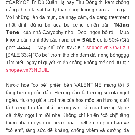
#CARYOPHY Dù Xuân Hạ hay Thu Đông thì kem chống
nắng chính là vật bất ly thân đúng không nào các cô gái.
Với những làn da mụn, da nhạy cảm, da đang treatment
nhất định đừng bỏ qua bé cưng phiên bản ‘’𝗡𝗮̂𝗻𝗴
𝗧𝗼𝗻𝗲’’ của nhà Caryophy nhé!! Deal ngon bổ rẻ – Mua
không cần nghĩ đây các nàng ơi ⇒ 𝗦𝗔𝗟𝗘 up to 50% (Giá
gốc: 3̶̶2̶̶5̶̶K̶) – Nay chỉ còn #275K :
shopee.vn?3n3EziJ
[SALE 33%] “Cô bé” thơm tho cho đêm dài nóng bỏngggg
Tìm hiểu ngay bí quyết khiến chàng không thể chối từ tại:
shopee.vn?3Nt0UlL
Nước hoa “cô bé” phiên bản VALENTINE mang tới 3
tầng hương độc đáo: Hương đầu là hương socola ngọt
ngào. Hương giữa tươi mát của hoa mộc lan Hương cuối
là hương lưu lâu nhất hương vani kèm xạ hương Nghe
đã thấy ngọt lịm rồi nhé Không chỉ khiến “cô chị” tăng
thêm phần quyến rũ, nước hoa Foellie còn giúp bảo vệ
“cô em”, tăng sức đề kháng, chống vi:êm và dưỡng da