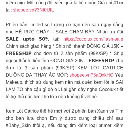
mềm mịn. Một công đôi việc quá là tiện luôn Giá chỉ #1xx
tại:
shopee.vn?3Nt0UlL
Phiên bản limited số lượng có hạn nên săn ngay nàng
nhé HÈ RỰC CHÁY – SALE CHẠM ĐÁY Nhận ưu đãi
𝗦𝗔𝗟𝗘 𝘂𝗽𝘁𝗼 𝟱𝟬% tại:
https://cocolux.com/flash-sale
Chính sách giao hàng * Ship nội thành ĐỒNG GIÁ 15K –
𝗙𝗥𝗘𝗘𝗦𝗛𝗜𝗣 cho đơn từ 2 sản phẩm (99K/SP) * Ship
ngoại thành, liên tỉnh ĐỒNG GIÁ 20K – 𝗙𝗥𝗘𝗘𝗦𝗛𝗜𝗣 cho
đơn từ 3 sản phẩm (99K/SP) KEM LÓT CATRICE
DƯỠNG DA “THAY ÁO MỚI”:
shopee.vn?3aQxkHO
Yêu
Makeup, thích sử dụng kem nền mà quên kem lót là SAI
LẦM TO nha cậu gì đó ơi. Lại gần đây nghe Cocolux tiết
lộ trợ thủ đắc lực cho lớp nền không tì vết nè.
Kem Lót Catrice thế hệ mới với 2 phiên bản Xanh và Tím
cho bạn lựa chọn Em ý được cưng chiều chỉ sau
#Baby_Skin thôi ạ, nếu đang tìm kiếm loại primer kiềm