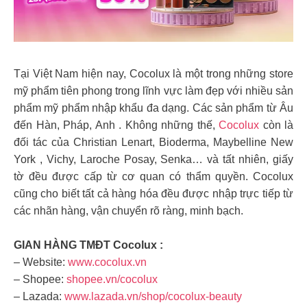
Tại Việt Nam hiện nay, Cocolux là một trong những store
mỹ phẩm tiên phong trong lĩnh vực làm đẹp với nhiều sản
phẩm mỹ phẩm nhập khẩu đa dạng. Các sản phẩm từ Âu
đến Hàn, Pháp, Anh . Không những thế,
Cocolux
còn là
đối tác của Christian Lenart, Bioderma, Maybelline New
York , Vichy, Laroche Posay, Senka… và tất nhiên, giấy
tờ đều được cấp từ cơ quan có thẩm quyền. Cocolux
cũng cho biết tất cả hàng hóa đều được nhập trực tiếp từ
các nhãn hàng, vận chuyển rõ ràng, minh bạch.
GIAN HÀNG TMĐT Cocolux :
– Website:
www.cocolux.vn
– Shopee:
shopee.vn/cocolux
– Lazada:
www.lazada.vn/shop/cocolux-beauty