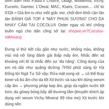
đình đám như Paula’s Choice, Obagi, Bioderma, Vichy,
Eucerin, Garnier, L’Oreal, MAC, Klairs, Cocoon… chỉ từ
#32k > Giá êm ru như môt giấc mơ, chốt đơn khỏi cần lăn
tăn ĐÁNH GIÁ TOP 4 “MÁY PHUN SƯƠNG” CHO DA
NHẠY CẢM TẠI COCOLUX Order ngay vũ khí chống
buồn ngủ cho dân công sở tại:
shopee.vn?Cocolux-
xitkhoang
Đưng vì thứ kết cấu gần như nước, không màu, không
mùi mà nỡ lòng đánh gái thấp mấy ẻm. Nhắc đến xịt
khoáng với tớ là nhắc đến sự ‘đa năng’. Công dụng của
em nó dài như quãng đường 7H50 phút sáng từ Hà
Đông tới Ngã Tư Sở vậy: Rửa mặt xong xịt → có thể thay
toner và bù ẩm cho da tốt Xịt trước và sau khi dùng serum
cấp ẩm → phương pháp kẹp ẩm, giúp da ngậm nước tốt
hơn, da glowy bóng bẩy dễ thương lắm (khuyến khích áp
dụng với serum Vichy Mineral 89 nha mn) Xịt trước khi
dùng nền