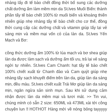
nhàng lấy đi tế bào chết đồng thời bổ sung các dưỡng
chất dưỡng ẩm làm mềm mịn da St.Ives Muối Biển: thành
phần tẩy tế bào chết 100% từ muối biển và khoáng thiên
nhiên giúp nhẹ nhàng tẩy tế bào chết cho cơ thể, đồng
thời cung cấp các dưỡng chất và vitamin giúp lấy lại vẻ
sáng mịn và mềm mại vốn có của làn da. St.Ives Yến
Mạch và Bơ:
công thức dưỡng ẩm 100% từ lúa mạch và bơ shea giúp
làn da được làm sạch và dưỡng ẩm tối ưu, trả lại vẻ sáng
ngời tự nhiên. St.Ives Cam Chanh: hạt tẩy tế bào chết
100% chiết xuất từ Chanh đào và Cam quýt giúp nhẹ
nhàng tẩy sạch khuyết điểm trên làn da, giúp làn da sáng
mịn, đều màu. St.Ives chiết xuất Trái Mơ giúp làn da sáng
mịn, ngăn ngừa sản sinh mụn. Sau khi sử dụng cảm
nhận được làn da mềm mại và tươi mát. >> Tin vui,
chúng mình có sẵn 2 size: 650ML và 473ML xài tới công
chuyện lun !! HOTHOT Hàng mới về nóng bỏng tayyyyy