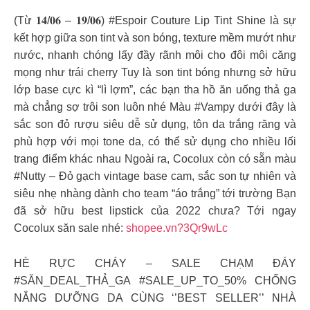
(Từ 𝟏𝟒/𝟎𝟔 – 𝟏𝟗/𝟎𝟔) #Espoir Couture Lip Tint Shine là sự
kết hợp giữa son tint và son bóng, texture mềm mướt như
nước, nhanh chóng lấy đầy rãnh môi cho đôi môi căng
mọng như trái cherry Tuy là son tint bóng nhưng sở hữu
lớp base cực kì “lì lợm”, các bạn tha hồ ăn uống thả ga
mà chẳng sợ trôi son luôn nhé Màu #Vampy dưới đây là
sắc son đỏ rượu siêu dễ sử dụng, tôn da trắng răng và
phù hợp với mọi tone da, có thể sử dụng cho nhiều lối
trang điểm khác nhau Ngoài ra, Cocolux còn có sẵn màu
#Nutty – Đỏ gạch vintage base cam, sắc son tự nhiên và
siêu nhẹ nhàng dành cho team “áo trắng” tới trường Bạn
đã sở hữu best lipstick của 2022 chưa? Tới ngay
Cocolux săn sale nhé:
shopee.vn?3Qr9wLc
HÈ RỰC CHÁY – SALE CHẠM ĐÁY
#SĂN_DEAL_THẢ_GA #SALE_UP_TO_50% CHỐNG
NẮNG DƯỠNG DA CÙNG ‘’BEST SELLER’’ NHÀ