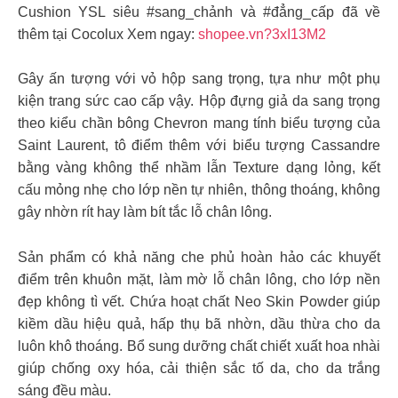
Cushion YSL siêu #sang_chảnh và #đẳng_cấp đã về
thêm tại Cocolux Xem ngay:
shopee.vn?3xI13M2
Gây ấn tượng với vỏ hộp sang trọng, tựa như một phụ
kiện trang sức cao cấp vậy. Hộp đựng giả da sang trọng
theo kiểu chần bông Chevron mang tính biểu tượng của
Saint Laurent, tô điểm thêm với biểu tượng Cassandre
bằng vàng không thể nhầm lẫn Texture dạng lỏng, kết
cấu mỏng nhẹ cho lớp nền tự nhiên, thông thoáng, không
gây nhờn rít hay làm bít tắc lỗ chân lông.
Sản phẩm có khả năng che phủ hoàn hảo các khuyết
điểm trên khuôn mặt, làm mờ lỗ chân lông, cho lớp nền
đẹp không tì vết. Chứa hoạt chất Neo Skin Powder giúp
kiềm dầu hiệu quả, hấp thụ bã nhờn, dầu thừa cho da
luôn khô thoáng. Bổ sung dưỡng chất chiết xuất hoa nhài
giúp chống oxy hóa, cải thiện sắc tố da, cho da trắng
sáng đều màu.