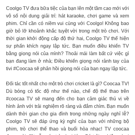
Coolgo TV đưa bữa tiệc của bạn lên một tầm cao mới với
vô số nội dung giải trí: hát karaoke, chơi game và xem
phim. Chỉ cần có niềm vui cùng với Coolgo! Không bao
giờ bỏ lỡ khoảnh khắc tuyệt vời trong một trò chơi. Với
thời gian khởi động cấp độ thứ hai, Coolgo TV thể hiện
sự phấn khích ngay lập tức. Bạn muốn điều khiển TV
bằng giọng nói của mình? Thoải mái làm bất cứ việc gì
bạn đang làm ở nhà; Điều khiển giọng nói rảnh tay của
tivi #Coocaa sẽ phản hồi giọng nói của bạn ngay lập tức.
Đối tác tốt nhất cho một trò chơi cricket là gì? Coocaa TV!
Dù bóng có tốc độ như thế nào, chế độ thể thao trên
#coocaa TV sẽ mang đến cho bạn cảm giác thú vị về
hình ảnh với trải nghiệm rõ ràng và đắm chìm. Bạn muốn
dành thời gian cho gia đình trong những ngày nghỉ lễ?
Coolgo TV sẽ đáp ứng kỳ nghỉ của bạn với những bộ
phim, trò chơi thể thao và buổi hòa nhạc! TV coocaa