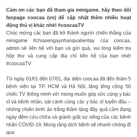
Cảm ơn các bạn đã tham gia minigame, hãy theo dõi
fanpage coocaa (vn) để cập nhật thêm nhiều hoạt
động thú vị khác nhé! #coocaaTV
Chúc mừng các bạn đã trở thành người chiến thắng của
minigame #chiasengaynhanqualientay của coocaa,
admin sẽ liên hệ với bạn và gửi quà, vui lòng kiểm tra
hộp thư và cung cấp địa chỉ liên hệ của bạn nhé!
#coocaaTV
Từ ngày 01/01 đến 07/01, đại diện coocaa đã đến thăm 5
bệnh viện tại TP. HCM và Hà Nội, tặng tổng cộng 50
chiếc TV thông minh với mong muốn góp sức cùng y bác
sĩ và bệnh nhân, sát cánh cùng các y bác sĩ tuyến đầu –
những chiến binh áo trắng thầm lặng đầy quả cảm đang
ngày đêm cứu chữa và giành giật sự sống của các bệnh
nhân COVID-19. Mong rằng dịch bệnh sẽ nhanh chóng đi
qua