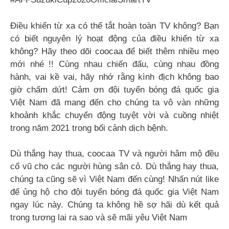
Điều khiển từ xa có thể tắt hoàn toàn TV không? Bạn
có biết nguyên lý hoạt động của điều khiển từ xa
không? Hãy theo dõi coocaa để biết thêm nhiều mẹo
mới nhé !! Cùng nhau chiến đấu, cùng nhau đồng
hành, vai kề vai, hãy nhớ rằng kình địch không bao
giờ chấm dứt! Cảm ơn đội tuyển bóng đá quốc gia
Việt Nam đã mang đến cho chúng ta vô vàn những
khoảnh khắc chuyển động tuyệt vời và cuồng nhiệt
trong năm 2021 trong bối cảnh dịch bệnh.
Dù thắng hay thua, coocaa TV và người hâm mộ đều
cổ vũ cho các người hùng sân cỏ. Dù thắng hay thua,
chúng ta cũng sẽ vì Việt Nam đến cùng! Nhấn nút like
để ủng hộ cho đội tuyển bóng đá quốc gia Việt Nam
ngay lúc này. Chúng ta không hề sợ hãi dù kết quả
trong tương lai ra sao và sẽ mãi yêu Việt Nam