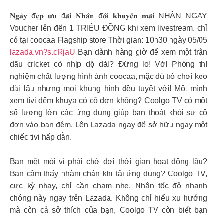
𝐍𝐠𝐚̀𝐲 đ𝐞̣𝐩 𝐮̛𝐮 đ𝐚̃𝐢 𝐍𝐡𝐚̂𝐧 đ𝐨̂𝐢 𝐤𝐡𝐮𝐲𝐞̂́𝐧 𝐦𝐚̃𝐢 NHẬN NGAY
Voucher lên đến 1 TRIỆU ĐỒNG khi xem livestream, chỉ
có tại coocaa Flagship store Thời gian: 10h30 ngày 05/05
lazada.vn?s.cRjaU
Bạn dành hàng giờ để xem một trận
đấu cricket có nhịp độ dài? Đừng lo! Với Phòng thí
nghiệm chất lượng hình ảnh coocaa, mặc dù trò chơi kéo
dài lâu nhưng mọi khung hình đều tuyệt vời! Một mình
xem tivi đêm khuya có cô đơn không? Coolgo TV có một
số lượng lớn các ứng dụng giúp bạn thoát khỏi sự cô
đơn vào ban đêm. Lên Lazada ngay để sở hữu ngay một
chiếc tivi hấp dẫn.
Bạn mệt mỏi vì phải chờ đợi thời gian hoạt động lâu?
Bạn cảm thấy nhàm chán khi tải ứng dụng? Coolgo TV,
cực kỳ nhạy, chỉ cần chạm nhẹ. Nhận tốc độ nhanh
chóng này ngay trên Lazada. Không chỉ hiểu xu hướng
mà còn cả sở thích của bạn, Coolgo TV còn biết bạn