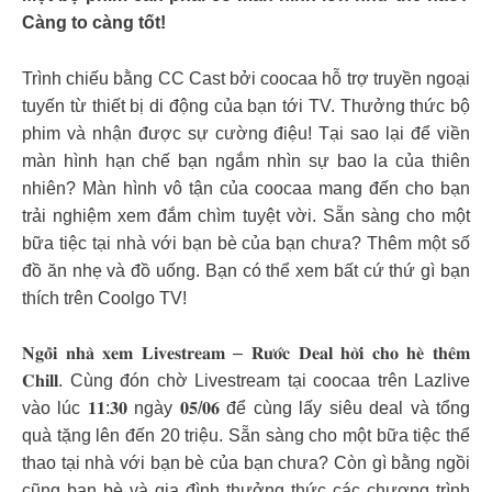
Càng to càng tốt!
Trình chiếu bằng CC Cast bởi coocaa hỗ trợ truyền ngoại
tuyến từ thiết bị di động của bạn tới TV. Thưởng thức bộ
phim và nhận được sự cường điệu! Tại sao lại để viền
màn hình hạn chế bạn ngắm nhìn sự bao la của thiên
nhiên? Màn hình vô tận của coocaa mang đến cho bạn
trải nghiệm xem đắm chìm tuyệt vời. Sẵn sàng cho một
bữa tiệc tại nhà với bạn bè của bạn chưa? Thêm một số
đồ ăn nhẹ và đồ uống. Bạn có thể xem bất cứ thứ gì bạn
thích trên Coolgo TV!
𝐍𝐠𝐨̂̀𝐢 𝐧𝐡𝐚̀ 𝐱𝐞𝐦 𝐋𝐢𝐯𝐞𝐬𝐭𝐫𝐞𝐚𝐦 – 𝐑𝐮̛𝐨̛́𝐜 𝐃𝐞𝐚𝐥 𝐡𝐨̛̀𝐢 𝐜𝐡𝐨 𝐡𝐞̀ 𝐭𝐡𝐞̂𝐦
𝐂𝐡𝐢𝐥𝐥. Cùng đón chờ Livestream tại coocaa trên Lazlive
vào lúc 𝟏𝟏:𝟑𝟎 ngày 𝟎𝟓/𝟎𝟔 để cùng lấy siêu deal và tổng
quà tặng lên đến 20 triệu. Sẵn sàng cho một bữa tiệc thể
thao tại nhà với bạn bè của bạn chưa? Còn gì bằng ngồi
cũng bạn bè và gia đình thưởng thức các chương trình