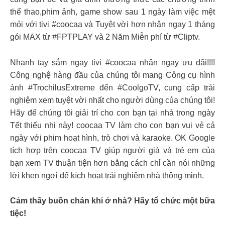
thể thao,phim ảnh, game show sau 1 ngày làm việc mệt
mỏi với tivi #coocaa và Tuyệt vời hơn nhận ngay 1 tháng
gói MAX từ #FPTPLAY và 2 Năm Miễn phí từ #Cliptv.
Nhanh tay sắm ngay tivi #coocaa nhận ngay ưu đãi!!!!
Công nghệ hàng đầu của chúng tôi mang Công cụ hình
ảnh #TrochilusExtreme đến #CoolgoTV, cung cấp trải
nghiệm xem tuyệt vời nhất cho người dùng của chúng tôi!
Hãy để chúng tôi giải trí cho con bạn tại nhà trong ngày
Tết thiếu nhi này! coocaa TV làm cho con bạn vui vẻ cả
ngày với phim hoạt hình, trò chơi và karaoke. OK Google
tích hợp trên coocaa TV giúp người già và trẻ em của
bạn xem TV thuận tiện hơn bằng cách chỉ cần nói những
lời khen ngợi để kích hoạt trải nghiệm nhà thông minh.
Cảm thấy buồn chán khi ở nhà? Hãy tổ chức một bữa
tiệc!