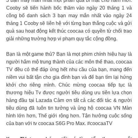
3 bạn may mắn nhất một phần quà bí mật cho năm mới.
Cooby sẽ tiến hành bốc thăm vào ngày 20 tháng 1 và
công bố danh sách 3 bạn may mắn nhất vào ngày 24
tháng 1 Cooby sẽ liên hệ với từng bạn thắng cuộc và gửi
quà sau hoạt động kết thúc coocaa có quyền từ chối trao
giải những trường hợp vi phạm quy tắc cộng đồng.
Bạn là một game thủ? Bạn là mọt phim chính hiệu hay là
người hâm mộ trung thành của các môn thể thao, coocaa
TV đều có thể đáp ứng hết nhu cầu của bạn, mang đến
niềm vui bất tận cho gia đình bạn và để bạn tìm lại hứng
khởi cho riêng mình. Chúc mừng coocaa tiếp tục là
thương hiệu Tv được người tiêu dùng ưu tiên lựa chọn
hàng đầu tại Lazada Cảm ơn tất cả các đối tác & người
tiêu dùng đã luôn tin tưởng và ủng hộ coocaa VN Màn
hình lớn hơn, Thế giới rộng hơn. Tận hưởng cuộc sống
của bạn với tv coocaa S6G Pro Max. #coocaaTV