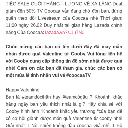
TIỆC SALE CUỐI THÁNG – LƯƠNG VỀ XẢ LÁNG Deal
giảm đến 50% TV Coocaa vẫn đang chờ đón bạn, đừng
quên theo dõi Livestream của Coocaa nhé Thời gian:
11:00 ngày 26.02 Duy nhất tại gian hàng Lazada chính
hãng Của Coocaa:
lazada.vn?s.1u7N3
Chúc mừng các bạn có tên dưới đây đã may mắn
nhận được quà Valentine từ Cooby Vui lòng liên hệ
với Cooby cung cấp thông tin để sớm nhật được quà
nhé! Cảm ơn các bạn đã tham gia, chúc các bạn có
một mùa lễ tình nhân vui vẻ #coocaaTV
Happy Valentine
Bạn là #teamđộcthân hay #teamcógấu ? Khoảnh khắc
hàng ngày bạn yêu thích nhất là gì? Hãy chia sẻ với
Cooby hình ảnh “Khoảnh khắc yêu thương “của bạn để
có cơ hội giành được món quà Valentine từ cooby nhé!
Giải nhất: 1 Nồi chiên không dầu coocaa Giải nhì: 1 Bộ