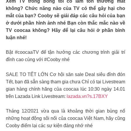
Xem TV trong bóng tối có làm tổn thương mắt
không? Chức năng nào của TV có thể gây hại cho
mắt của bạn? Cooby sẽ giải đáp các câu hỏi của bạn
ở dưới phần hình ảnh nhé Bạn còn thắc mắc nào về
TV coocaa không? Hãy để lại câu hỏi ở phần bình
luận nhé!
Bật #coocaaTV để tận hưởng các chương trình giải trí
đỉnh cao cùng với #Cooby nhé
SALE TO TẾT LỚN Cơ hội săn sale Deal siêu đỉnh đón
Tết, bạn đã sẵn sàng tham gia chưa Chỉ có tại Livestream
gian hàng chính hãng của coocaa lúc 10:30 ngày 14.01
trên Lazada Link Livestream:
lazada.vn?s.17BXY
Tháng 12/2021 vừa qua là khoảng thời gian bùng nổ
những hoạt động sôi nổi của coocaa Việt Nam, hãy cũng
Cooby điểm lại các sự kiện đáng nhớ nhé