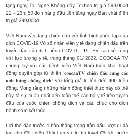
tặng ngay Tai Nghe Không dây Techno trị giá 599,000đ
21 – 23h: 50 đơn hàng đầu tiên tặng ngay Bàn chải điện
trị giá 299,000đ
Việt Nam vẫn đang chiến đấu với tình hình phức tạp của
dịch COVID-19 Vô số nhân viên y tế đang chiến đấu trên
tuyến đầu của dịch bệnh COVID – 19 . Để san sẻ cùng
với lực lượng y tế, trong tháng 01/ 2022, COOCAA TV
chung tay với các bệnh viện Việt Nam triển khai hoạt
động quyên góp từ thiện “𝐜𝐨𝐨𝐜𝐚𝐚𝐓𝐕 𝐜𝐡𝐢𝐞̂́𝐧 đ𝐚̂́𝐮 𝐜𝐮̀𝐧𝐠 𝐜𝐚́𝐜
𝐚𝐧𝐡 𝐡𝐮̀𝐧𝐠 𝐜𝐡𝐨̂́𝐧𝐠 𝐝𝐢̣𝐜𝐡” với tổng giá trị lên đến 400 triệu
đồng. Mong rằng những hành động thiết thực này có thể
bày tỏ sự tri ân nhất đến toàn thể cán bộ y tế trên tuyến
đầu của cuộc chiến chống dịch và cầu chúc cho dịch
bệnh sớm kết thúc
Lợi thế dẫn trước 4 bàn thắng trong trận đấu lượt đi đã
tạo cho đội tuyển Thái Lan sự tự tin tuyệt đối khi bước