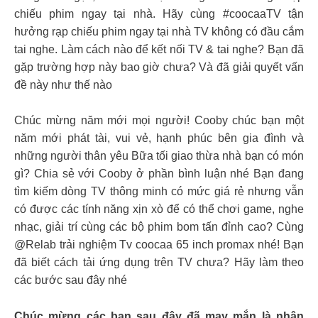
chiếu phim ngay tại nhà. Hãy cùng #coocaaTV tận
hưởng rạp chiếu phim ngay tại nhà TV không có đầu cắm
tai nghe. Làm cách nào để kết nối TV & tai nghe? Bạn đã
gặp trường hợp này bao giờ chưa? Và đã giải quyết vấn
đề này như thế nào
Chúc mừng năm mới mọi người! Cooby chúc bạn một
năm mới phát tài, vui vẻ, hạnh phúc bên gia đình và
những người thân yêu Bữa tối giao thừa nhà bạn có món
gì? Chia sẻ với Cooby ở phần bình luận nhé Bạn đang
tìm kiếm dòng TV thông minh có mức giá rẻ nhưng vẫn
có được các tính năng xịn xò để có thể chơi game, nghe
nhạc, giải trí cùng các bộ phim bom tấn đỉnh cao? Cùng
@Relab trải nghiệm Tv coocaa 65 inch promax nhé! Bạn
đã biết cách tải ứng dụng trên TV chưa? Hãy làm theo
các bước sau đây nhé
Chúc mừng các bạn sau đây đã may mắn là nhận