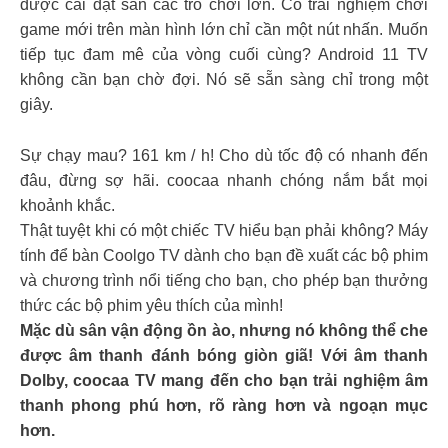
được cài đặt sẵn các trò chơi lớn. Có trải nghiệm chơi
game mới trên màn hình lớn chỉ cần một nút nhấn. Muốn
tiếp tục đam mê của vòng cuối cùng? Android 11 TV
không cần bạn chờ đợi. Nó sẽ sẵn sàng chỉ trong một
giây.
Sự chạy mau? 161 km / h! Cho dù tốc độ có nhanh đến
đâu, đừng sợ hãi. coocaa nhanh chóng nắm bắt mọi
khoảnh khắc.
Thật tuyệt khi có một chiếc TV hiểu bạn phải không? Máy
tính để bàn Coolgo TV dành cho bạn đề xuất các bộ phim
và chương trình nổi tiếng cho bạn, cho phép bạn thưởng
thức các bộ phim yêu thích của mình!
Mặc dù sân vận động ồn ào, nhưng nó không thể che
được âm thanh đánh bóng giòn giã! Với âm thanh
Dolby, coocaa TV mang đến cho bạn trải nghiệm âm
thanh phong phú hơn, rõ ràng hơn và ngoạn mục
hơn.