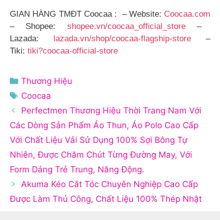
GIAN HÀNG TMĐT Coocaa : – Website:
Coocaa.com
– Shopee:
shopee.vn/coocaa_official_store
–
Lazada:
lazada.vn/shop/coocaa-flagship-store
–
Tiki:
tiki?coocaa-official-store
Danh
Thương Hiệu
mục
Thẻ
Coocaa
Perfectmen Thương Hiệu Thời Trang Nam Với
Các Dòng Sản Phẩm Áo Thun, Áo Polo Cao Cấp
Với Chất Liệu Vải Sử Dụng 100% Sợi Bông Tự
Nhiên, Được Chăm Chút Từng Đường May, Với
Form Dáng Trẻ Trung, Năng Động.
Akuma Kéo Cắt Tóc Chuyên Nghiệp Cao Cấp
Được Làm Thủ Công, Chất Liệu 100% Thép Nhật