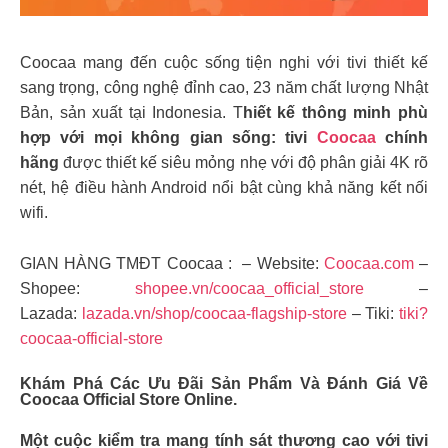
Coocaa mang đến cuộc sống tiện nghi với tivi thiết kế
sang trọng, công nghệ đỉnh cao, 23 năm chất lượng Nhật
Bản, sản xuất tại Indonesia. T
hiết kế thông minh phù
hợp với mọi không gian sống: tivi
Coocaa
chính
hãng
được thiết kế siêu mỏng nhẹ với độ phân giải 4K rõ
nét, hệ điều hành Android nổi bật cùng khả năng kết nối
wifi.
GIAN HÀNG TMĐT Coocaa : – Website:
Coocaa.com
–
Shopee:
shopee.vn/coocaa_official_store
–
Lazada:
lazada.vn/shop/coocaa-flagship-store
– Tiki:
tiki?
coocaa-official-store
Khám Phá Các Ưu Đãi Sản Phẩm Và Đánh Giá Về
Coocaa Official Store Online.
Một cuộc kiểm tra mang tính sát thương cao với tivi