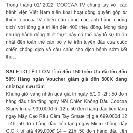
Trong tháng 01/ 2022, COOCAA TV chung tay với các
bệnh viện Việt Nam triển khai hoạt động quyên góp từ
thiện “coocaaTV chiến đấu cùng các anh hùng chống
dịch” với tổng giá trị lên đến 400 triệu đồng. Mong rằng
những hành động thiết thực này có thể bày tỏ sự tri ân
nhất đến toàn thể cán bộ y tế trên tuyến đầu của cuộc
chiến chống dịch và cầu chúc cho dịch bệnh sớm kết
thúc.
SALE TO TẾT LỚN Lì xì đến 150 triệu Ưu đãi lên đến
50% Hàng ngàn Voucher giảm giá đến 500K đang
chờ bạn sưu tầm
Khung giờ vàng nhận quà giá trị ngày 5/1 0 -2h: 50 đơn
hàng đầu tiên tặng ngay Nồi Chiên Không Dầu Coocaa
Starry trị giá 999,000đ 6 -12h: 50 đơn hàng đầu tiên tặng
ngay Máy Cạo Râu Cầm Tay Smate trị giá 699,000đ 12
-14h: 50 đơn hàng đầu tiên tặng ngay Micro không dây
C.O.K trị giá 499,000đ 14 – 21h: 50 đơn hàng đầu tiên