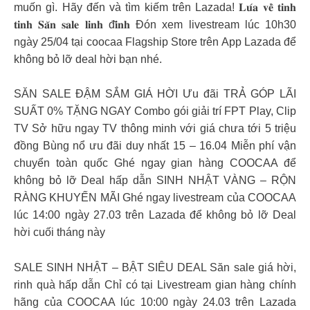
muốn gì. Hãy đến và tìm kiếm trên Lazada! 𝐋𝐮́𝐚 𝐯𝐞̂̀ 𝐭𝐢𝐧𝐡
𝐭𝐢𝐧𝐡 𝐒𝐚̆𝐧 𝐬𝐚𝐥𝐞 𝐥𝐢𝐧𝐡 đ𝐢̀𝐧𝐡 Đón xem livestream lúc 10h30
ngày 25/04 tại coocaa Flagship Store trên App Lazada để
không bỏ lỡ deal hời bạn nhé.
SĂN SALE ĐẬM SẮM GIÁ HỜI Ưu đãi TRẢ GÓP LÃI
SUẤT 0% TẶNG NGAY Combo gói giải trí FPT Play, Clip
TV Sở hữu ngay TV thông minh với giá chưa tới 5 triệu
đồng Bùng nổ ưu đãi duy nhất 15 – 16.04 Miễn phí vận
chuyển toàn quốc Ghé ngay gian hàng COOCAA để
không bỏ lỡ Deal hấp dẫn SINH NHẬT VÀNG – RỘN
RÀNG KHUYẾN MÃI Ghé ngay livestream của COOCAA
lúc 14:00 ngày 27.03 trên Lazada để không bỏ lỡ Deal
hời cuối tháng này
SALE SINH NHẬT – BẬT SIÊU DEAL Săn sale giá hời,
rinh quà hấp dẫn Chỉ có tại Livestream gian hàng chính
hãng của COOCAA lúc 10:00 ngày 24.03 trên Lazada