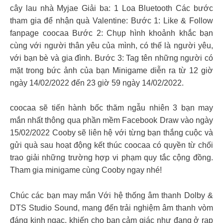
cây lau nhà Myjae Giải ba: 1 Loa Bluetooth Các bước
tham gia để nhận quà Valentine: Bước 1: Like & Follow
fanpage coocaa Bước 2: Chụp hình khoảnh khắc bạn
cùng với người thân yêu của mình, có thế là người yêu,
với bạn bè và gia đình. Bước 3: Tag tên những người có
mặt trong bức ảnh của bạn Minigame diễn ra từ 12 giờ
ngày 14/02/2022 đến 23 giờ 59 ngày 14/02/2022.
coocaa sẽ tiến hành bốc thăm ngẫu nhiên 3 bạn may
mắn nhất thông qua phần mềm Facebook Draw vào ngày
15/02/2022 Cooby sẽ liên hệ với từng bạn thắng cuộc và
gửi quà sau hoạt động kết thúc coocaa có quyền từ chối
trao giải những trường hợp vi phạm quy tắc cộng đồng.
Tham gia minigame cùng Cooby ngay nhé!
Chúc các bạn may mắn Với hệ thống âm thanh Dolby &
DTS Studio Sound, mang đến trải nghiệm âm thanh vòm
đáng kinh ngạc, khiến cho bạn cảm giác như đang ở rạp