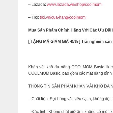
– Lazada:
www.lazada.vn/shop/coolmom
– Tiki:
tiki.vn/cua-hang/coolmom
Mua Sản Phẩm Chính Hãng Với Các Ưu Đãi
[ TẶNG MÃ GIẢM GIÁ 45% ] Trải nghiệm sả
Khăn vải khô đa năng COOLMOM Basic là m
COOLMOM Basic, bao gồm các mặt hàng bình dâ
THÔNG TIN SẢN PHẨM KHĂN VẢI KHÔ ĐA 
– Chất liệu: Sợi bông vải siêu sạch, không dệt, 
– Đặc tính: Không chất giữ ẩm, không có mùi, 