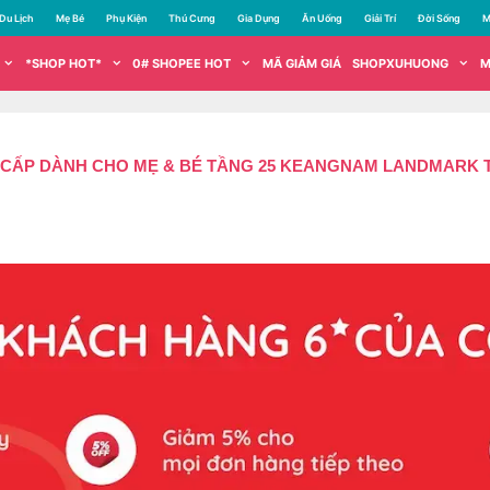
Du Lịch
Mẹ Bé
Phụ Kiện
Thú Cưng
Gia Dụng
Ăn Uống
Giải Trí
Đời Sống
M
*SHOP HOT*
0# SHOPEE HOT
MÃ GIẢM GIÁ
SHOPXUHUONG
M
ẤP DÀNH CHO MẸ & BÉ TẦNG 25 KEANGNAM LANDMARK TO