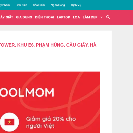
ỹ Phẩm
Linh Kiện
Bảo Hiểm
Ngân Hàng
Dịch Vụ
ÁY GIẶT
GIA DỤNG
ĐIỆN THOẠI
LAPTOP
LOA
LÀM ĐẸP
WER, KHU E6, PHẠM HÙNG, CẦU GIẤY, HÀ