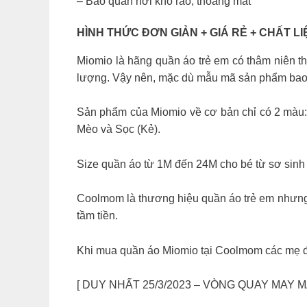
– Bảo quản nơi khô ráo, thoáng mát
HÌNH THỨC ĐƠN GIẢN + GIÁ RẺ + CHẤT LIỆU
Miomio là hãng quần áo trẻ em có thâm niên thu
lượng. Vậy nên, mặc dù mẫu mã sản phẩm bao
Sản phẩm của Miomio về cơ bản chỉ có 2 màu: X
Mèo và Sọc (Kẻ).
Size quần áo từ 1M đến 24M cho bé từ sơ sinh t
Coolmom là thương hiệu quần áo trẻ em nhưng 
tầm tiền.
Khi mua quần áo Miomio tại Coolmom các mẹ đ
[ DUY NHẤT 25/3/2023 – VÒNG QUAY MAY MẮN] 