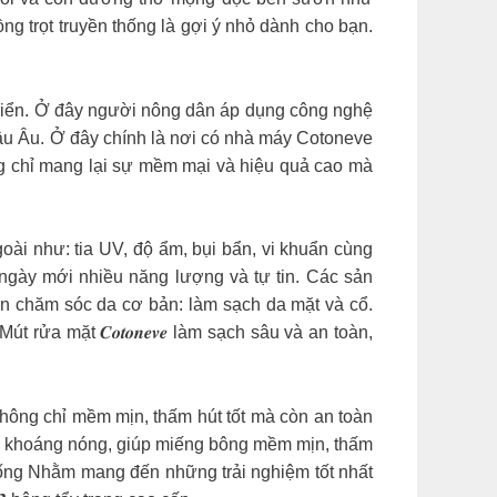
ng trọt truyền thống là gợi ý nhỏ dành cho bạn.
triển. Ở đây người nông dân áp dụng công nghệ
âu Âu. Ở đây chính là nơi có nhà máy Cotoneve
ng chỉ mang lại sự mềm mại và hiệu quả cao mà
bên ngoài như: tia UV, độ ẩm, bụi bẩn, vi khuẩn cùng
ngày mới nhiều năng lượng và tự tin. Các sản
đoạn chăm sóc da cơ bản: làm sạch da mặt và cổ.
ửa mặt 𝑪𝒐𝒕𝒐𝒏𝒆𝒗𝒆 làm sạch sâu và an toàn,
g không chỉ mềm mịn, thấm hút tốt mà còn an toàn
ụ khoáng nóng, giúp miếng bông mềm mịn, thấm
ống Nhằm mang đến những trải nghiệm tốt nhất