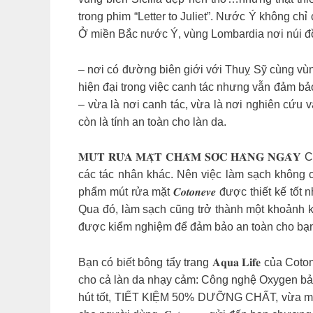
trong phim “Letter to Juliet”. Nước Ý không ch
Ở miền Bắc nước Ý, vùng Lombardia nơi núi đồ
– nơi có đường biên giới với Thuỵ Sỹ cùng vù
hiện đại trong việc canh tác nhưng vẫn đảm b
– vừa là nơi canh tác, vừa là nơi nghiên cứu
còn là tính an toàn cho làn da.
𝐌𝐔́𝐓 𝐑𝐔̛̉𝐀 𝐌𝐀̣̆𝐓 𝐂𝐇𝐀̆𝐌 𝐒𝐎́𝐂 𝐇𝐀̀𝐍
các tác nhân khác. Nên việc làm sạch không ch
phẩm mút rửa mặt 𝑪𝒐𝒕𝒐𝒏𝒆𝒗𝒆 được thiết kế 
Qua đó, làm sạch cũng trở thành một khoảnh khă
được kiểm nghiệm để đảm bảo an toàn cho bạ
Bạn có biết bông tẩy trang 𝐀𝐪𝐮𝐚 𝐋𝐢𝐟𝐞 củ
cho cả làn da nhạy cảm: Công nghệ Oxygen bả
hút tốt, TIẾT KIỆM 50% DƯỠNG CHẤT, vừa mang