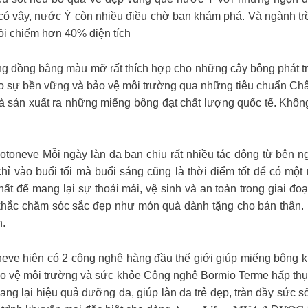
ỉ có vậy, nước Ý còn nhiều điều chờ bạn khám phá. Và ngành trồ
i chiếm hơn 40% diện tích
ng đồng bằng màu mỡ rất thích hợp cho những cây bông phát 
ảo sự bền vững và bảo vệ môi trường qua những tiêu chuẩn Ch
 và sản xuất ra những miếng bông đạt chất lượng quốc tế. Khô
𝐆 𝐍𝐆𝐀̀𝐘 Cotoneve Mỗi ngày làn da bạn chịu rất nhiều tác động từ 
ỉ vào buổi tối mà buổi sáng cũng là thời điểm tốt để có một 
tốt nhất để mang lại sự thoải mái, vệ sinh và an toàn trong giai 
́c chăm sóc sắc đẹp như món quà dành tặng cho bản thân. Mút r
n.
a Cotoneve hiện có 2 công nghệ hàng đầu thế giới giúp miếng bôn
o vệ môi trường và sức khỏe Công nghê Bormio Terme hấp th
 lại hiệu quả dưỡng da, giúp làn da trẻ đẹp, tràn đầy sức s