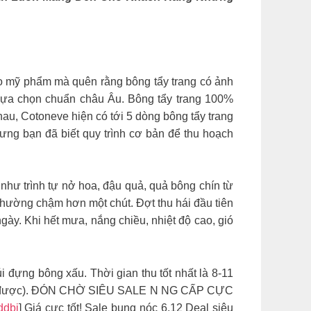
o mỹ phẩm mà quên rằng bông tẩy trang có ảnh
í lựa chọn chuẩn châu Âu. Bông tẩy trang 100%
au, Cotoneve hiện có tới 5 dòng bông tẩy trang
ưng bạn đã biết quy trình cơ bản để thu hoạch
g như trình tự nở hoa, đậu quả, quả bông chín từ
 thường chậm hơn một chút. Đợt thu hái đầu tiên
gày. Khi hết mưa, nắng chiều, nhiệt độ cao, gió
i đựng bông xấu. Thời gian thu tốt nhất là 8-11
 được).
ĐÓN CHỜ SIÊU SALE N NG CẤP CỰC
ddbj
] Giá cực tốt! Sale bung nóc 6.12 Deal siêu