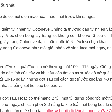
ốt Nhất.
 để có một diện mạo hoản hảo nhất trước khi ra ngoài.
g điểm tự nhiên từ Cotoneve Chúng ta thường đầu tư nhiều và
ày. Việc chọn bông tẩy trang tốt không còn khó với 3 tiêu ch
 tẩy trang Cotoneve đạt chuẩn quốc tế Nhiều lựa chọn khác nh
 trang Cotoneve như một giải pháp vệ sinh face mỗi ngày, nh
lúc gieo đến khi quả đầu tiên nở thường mất 100 – 115 ngày. Giốn
u do đặc tính của cây và khí hậu còn ẩm do mưa, tốc độ nở quả
từ 10-15 ngày, những đợt sau chỉ cách đợt tr`ước khoảng 7-8 n
hất là bằng sọt tre, bao bố, bao vải.
 đợt sau. Hoặc có thể mang 2 túi, một túi đựng bông tốt, một tú
i phơi ngay, chỉ cần phơi 2-3 nắng là khô (cắn hạt bông kêu là
nh chân ghé shop tại: [
https://shopii.click/go/shopee.vn?a87