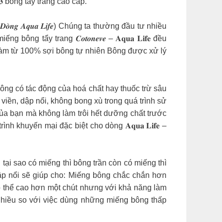
𝐂 𝟑 bông tẩy trang cao cấp.
̛𝒐̛̣𝒄 3 – 𝑫𝒐̀𝒏𝒈 𝑨𝒒𝒖𝒂 𝑳𝒊𝒇𝒆) Chúng ta thường đầu tư nhiều
ẩy trang 𝑪𝒐𝒕𝒐𝒏𝒆𝒗𝒆 – 𝐀𝐪𝐮𝐚 𝐋𝐢𝐟𝐞 đều
làm từ 100% sợi bông tự nhiên Bông được xử lý
ông có tác động của hoá chất hay thuốc trừ sâu
viền, dập nổi, không bong xù trong quá trình sử
er của bạn mà không làm trôi hết dưỡng chất trước
h khuyến mại đặc biệt cho dòng 𝐀𝐪𝐮𝐚 𝐋𝐢𝐟𝐞 –
 trang nhưng tại sao có miếng thì bông trần còn có miếng thì
iền dập nổi sẽ giúp cho: Miếng bông chắc chắn hơn
 thể cao hơn một chút nhưng với khả năng làm
 nhiều so với việc dùng những miếng bông thấp