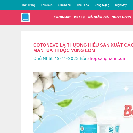
Chuyển
Thời Trang
Làm Đẹp
Sức Khỏe
Thể Thao
Công Nghệ
Điện Máy
đến
nội
*MOINHAT
DEALS
MÃ GIẢM GIÁ
$HOT HOT$
dung
COTONEVE LÀ THƯƠNG HIỆU SẢN XUẤT CÁC S
MANTUA THUỘC VÙNG LOM
Chủ Nhật, 19-11-2023
Bởi
shopsanpham.com