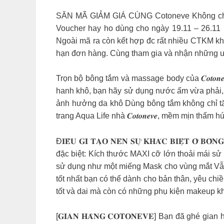
SĂN MÃ GIẢM GIÁ CÙNG Cotoneve Không chỉ cu
Voucher hay ho dùng cho ngày 19.11 – 26.1
Ngoài mã ra còn kết hợp đc rất nhiều CTKM khá
hạn đơn hàng. Cùng tham gia và nhận những ưu 
Trọn bộ bông tắm và massage body của 𝑪𝒐𝒕𝒐
hanh khô, bạn hãy sử dụng nước ấm vừa phải, t
ảnh hưởng da khô Dùng bông tắm không chỉ tăn
trang Aqua Life nhà 𝑪𝒐𝒕𝒐𝒏𝒆𝒗𝒆, mềm mịn thấm 
Đ𝐈𝐄̂̀𝐔 𝐆𝐈̀ 𝐓𝐀̣𝐎 𝐍𝐄̂𝐍 𝐒𝐔̛̣ 𝐊𝐇𝐀́𝐂 𝐁𝐈𝐄̣
đặc biệt: Kích thước MAXI cỡ lớn thoải mái sử
sử dụng như một miếng Mask cho vùng mắt Vẫn 1
tốt nhất bạn có thể dành cho bản thân, yêu chi
tốt và dai mà còn có những phụ kiện makeup khác
[𝐆𝐈𝐀𝐍 𝐇𝐀̀𝐍𝐆 𝐂𝐎𝐓𝐎𝐍𝐄𝐕𝐄] Bạn đã ghé gia