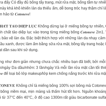
a đấy Có đầy đủ bông tẩy trang, mút rửa mặt, bông tắm tự nhi
 này khá khô khiến làn da thiếu ẩm, dễ bong tróc hay thậm chí
từ 𝑪𝒐𝒕𝒐𝒏𝒆𝒗𝒆!
 𝐓𝐈𝐍𝐇 𝐂𝐇𝐀̂́𝐓 𝐓𝐀̉𝐎 𝐃𝐈𝐄̣̂𝐏 𝐋𝐔̣𝐂 Không dừng lại ở miếng bô
h chất tảo diệp lục vào trong từng miếng bông 𝑪𝒐𝒕𝒐𝒏𝒆𝒗𝒆 2
à bảo vệ làn da. Đặc biệt thích hợp với những làn da nhạy cảm 
 mầu xanh, được làm ẩm bằng sữa rửa mặt, bông tẩy trang hoặc 
ạt dần sau khi sử dụng.
 𝐍𝐆𝐀̀𝐘? Tưởng như đơn giản nhưng chưa chắc nhiều bạn đã biết, bở
/ngày Da dầu/nhờn: 3 lần/ngày Và mỗi lần rửa mặt cần tối t
𝒆𝒗𝒆 để loại bỏ lớp makeup/lớp kem chống nắng trước khi rửa m
𝐄̣̂𝐓 𝐂𝐔̉𝐀 𝐂𝐎𝐓𝐎𝐍𝐄𝐕𝐄 Không chỉ là miếng bông 100% sợi bông 
ếng bông mềm mại, mịn màng và thấm hút tốt hơn. Nguồn khoáng nóng
ộ từ 37°C đến 40°C, ở độ cao 1300m rất giàu bicarbonate sulfat, 