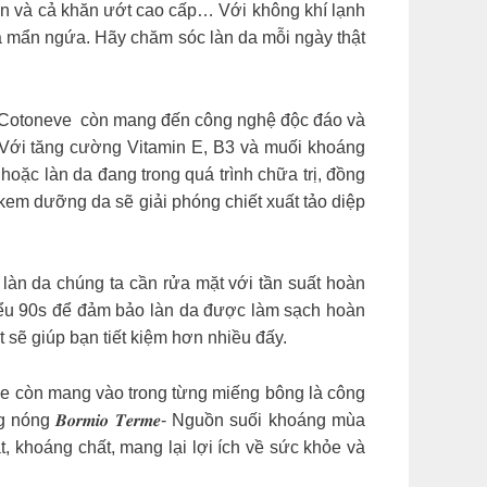
ên và cả khăn ướt cao cấp… Với không khí lạnh
 là mẩn ngứa. Hãy chăm sóc làn da mỗi ngày thật
ng tự nhiên, Cotoneve còn mang đến công nghệ độc đáo và
in1. Với tăng cường Vitamin E, B3 và muối khoáng
hoặc làn da đang trong quá trình chữa trị, đồng
kem dưỡng da sẽ giải phóng chiết xuất tảo diệp
i mỗi làn da chúng ta cần rửa mặt với tần suất hoàn
hiểu 90s để đảm bảo làn da được làm sạch hoàn
ặt sẽ giúp bạn tiết kiệm hơn nhiều đấy.
mà Cotoneve còn mang vào trong từng miếng bông là công
 𝑩𝒐𝒓𝒎𝒊𝒐 𝑻𝒆𝒓𝒎𝒆- Nguồn suối khoáng mùa
khoáng chất, mang lại lợi ích về sức khỏe và