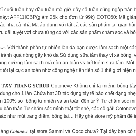
ối tuần hay đầu tuần mà giờ đây cả tuần cũng ngập tràn h
1 này: AFF11ICBP(giảm 25k cho đơn từ 99k) COTO50: Mã giả
c nha cả nhà Mã áp dụng với tất cả các sản phẩm tại gian hàn
đãi tuyệt vời chưa từng có với các sản phẩm chăm sóc và bông
𝒆𝒗𝒆. Với thành phần tự nhiên làn da bạn được làm sạch một 
ránh quá nóng gây khô da Sử dụng sữa tắm thay vì xà bông, và
g cường làm sạch mà còn an toàn vs tiết kiệm sữa tắm. Một c
hút tốt lại cực an toàn nhờ công nghệ tiên tiến số 1 thế giới hiện n
̂𝐓 𝐎̛̉ 𝐁𝐎̂𝐍𝐆 𝐓𝐀̂̉𝐘 𝐓𝐑𝐀𝐍𝐆 𝐒𝐂𝐑𝐔𝐁 Cotoneve Không chỉ là mi
 dụng cho 1 lần Chứa hạt 3D tác dụng tẩy tế bào chết dạng nhẹ
00% sợi bông tự nhiên và an toàn đến từ Ý Tự chăm sóc mình t
ều bản thân Tự chăm sóc mình thật tốt nhé, các cô gái!
Cotonev
 như mút trang điểm, bông tai… Hãy ghé store mỹ phẩm để trải ngh
n hàng 𝑪𝒐𝒕𝒐𝒏𝒆𝒗𝒆 tại store Sammi và Coco chưa? Tại đây bạn có th