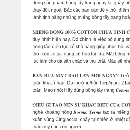
dụng sản phẩm bông tẩy trang ngay tại quầy nữ
thay đổi, ngoài Bắc các bạn cần để ý thời điểm
lành tính bằng những miếng bông tẩy trang hoàn hảo 
𝐌𝐈𝐄̂́𝐍𝐆 𝐁𝐎̂𝐍𝐆 𝟏𝟎𝟎% 𝐂𝐎𝐓𝐓𝐎𝐍 𝐂𝐇𝐔̛́𝐀
duy nhất hiện nay. Đó chính là việc bổ sung tin
trong tảo diệp lục có khả năng giúp phục hồi v
thời còn có tác dụng trẻ hoá làn da. Mặt bông
lục làm cho da săn chắc và thư thái. Màu sẽ nh
𝐁𝐀̣𝐍 𝐑𝐔̛̉𝐀 𝐌𝐀̣̆𝐓 𝐁𝐀𝐎 𝐋𝐀̂̀𝐍 𝐌𝐎̂̃𝐈
toàn khác nhau: Da thường/hỗn hợp/mụn: 2 lần
toàn. Mẹo nhỏ: Hãy dùng bông tẩy trang 𝑪𝒐𝒕𝒐
Đ𝐈𝐄̂̀𝐔 𝐆𝐈̀ 𝐓𝐀̣𝐎 𝐍𝐄̂𝐍 𝐒𝐔̛̣ 𝐊𝐇𝐀́𝐂 𝐁𝐈
nghệ khoáng nóng 𝑩𝒐𝒓𝒎𝒊𝒐 𝑻𝒆𝒓𝒎𝒆 tạo ra mi
xuân vùng Cinglaccia, chảy tự nhiên ở nhiệt đ
thẩm mỹ cho con người.