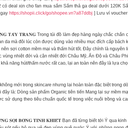
2 có deal xịn cho fan mua sắm Sắm thả ga deal dưới 120K Sắ
ngay
https://shopii.click/go/shopee.vn?a87ddbj
] Lưu ví vouch
𝐈𝐄̂́𝐍𝐆 𝐁𝐎̂𝐍𝐆 𝐓𝐀̂̉𝐘 𝐓𝐑𝐀𝐍𝐆 Trong túi đồ làm đẹp hàng ngày 
làn da mà đôi lúc còn được dùng vào nhiều mục đích cấp bách 
o nên sợi cotton mềm mại và thấm hút tốt. Đây chính là nguyên 
c vùng nhiệt đới và cận nhiệt đới Châu Mỹ, Ấn Độ và Châu Phi
i, khả năng hút/thấm nước rất cao, lại an toàn nên đây là lựa 
hái niệm không mới trong skincare nhưng lại hoàn toàn đặc biệt tron
𝒆 khi đây là: Dòng sản phẩm Organic tiên tiến Mang lại sự mềm m
c sử dụng theo tiêu chuẩn quốc tế trong việc nuôi trồng và c
𝐍𝐇𝐔̛̃𝐍𝐆 𝐒𝐎̛̣𝐈 𝐁𝐎̂𝐍𝐆 𝐓𝐈𝐍𝐇 𝐊𝐇𝐈𝐄̂́𝐓 Bạn đã từng biết tới 
hiếu sót nếu bỏ qua vẻ đẹp vùng quê nước Ý với những ngọn