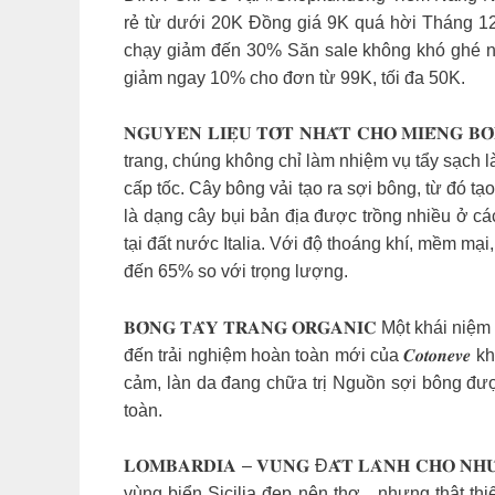
rẻ từ dưới 20K Đồng giá 9K quá hời Tháng 1
chạy giảm đến 30% Săn sale không khó ghé 
giảm ngay 10% cho đơn từ 99K, tối đa 50K.
𝐍𝐆𝐔𝐘𝐄̂𝐍 𝐋𝐈𝐄̣̂𝐔 𝐓𝐎̂́𝐓 𝐍𝐇𝐀̂́𝐓 𝐂𝐇𝐎 𝐌
trang, chúng không chỉ làm nhiệm vụ tẩy sạch 
cấp tốc. Cây bông vải tạo ra sợi bông, từ đó tạ
là dạng cây bụi bản địa được trồng nhiều ở cá
tại đất nước Italia. Với độ thoáng khí, mềm mạ
đến 65% so với trọng lượng.
𝐁𝐎̂𝐍𝐆 𝐓𝐀̂̉𝐘 𝐓𝐑𝐀𝐍𝐆 𝐎𝐑𝐆𝐀𝐍𝐈𝐂 Một k
đến trải nghiệm hoàn toàn mới của 𝑪𝒐𝒕𝒐𝒏𝒆𝒗
cảm, làn da đang chữa trị Nguồn sợi bông đượ
toàn.
𝐋𝐎𝐌𝐁𝐀𝐑𝐃𝐈𝐀 – 𝐕𝐔̀𝐍𝐆 Đ𝐀̂́𝐓 𝐋𝐀̀𝐍𝐇 𝐂𝐇𝐎 
vùng biển Sicilia đẹp nên thơ…nhưng thật t