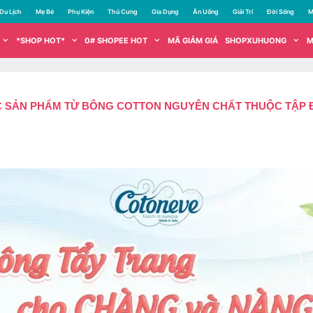
Du Lịch
Mẹ Bé
Phụ Kiện
Thú Cưng
Gia Dụng
Ăn Uống
Giải Trí
Đời Sống
M
*SHOP HOT*
0# SHOPEE HOT
MÃ GIẢM GIÁ
SHOPXUHUONG
M
ẢN PHẨM TỪ BÔNG COTTON NGUYÊN CHẤT THUỘC TẬP ĐOÀN