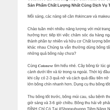
Sản Phẩm Chất Lượng Nhất Cùng Dịch Vụ T
Mỗi sáng, các nàng sẽ cần #skincare và makeup
Chào tuần mới nhiều năng lượng với mút tran
hưởng trực tiếp tới việc chăm sóc da hàng ng
thành phần tự nhiên và hữu cơ Chất lượng bông
khác nhau
Chúng ta vẫn thường dùng bông tẩy
những quả bông này chưa?
Cùng 𝑪𝒐𝒕𝒐𝒏𝒆𝒗𝒆 tìm hiểu nhé. Cây bông từ 
cành dưới lên và từ trong ra ngoài. Thời kỳ đầ
khi cây có 2-3 quả nở và cách quả đầu tiên nở 
lớn bông chín nhanh hơn. Dụng cụ thu bông tốt n
Thu bông tốt trước, bông múi cau, sâu bệnh thu
giờ sáng và 3-6 giờ chiều. Bông thu hái về phả
ĐỈNH Chỉ Có Tại #Shopxuhuong Tiềm Năng Nha