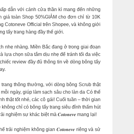
ấp dẫn với cánh cửa thần kì mang đến những
m giá toàn Shop 50%GIẢM cho đơn chỉ từ 10K
g Cotoneve Official trên Shopee, và không giới
 tẩy trang hàng đầy thế giới.
cách nhẹ nhàng. Miền Bắc đang ở trong giai đoạn
 lựa chọn sữa tắm dịu nhẹ để tránh tối đa việc
hiếc review đầy đủ thông tin về dòng bông tẩy
ay.
ếng bông tẩy trang thông thường, với dòng bông Scrub thật
 mỗi ngày, giúp làm sạch sâu cho làn da Có thể
hật tốt nhé, các cô gái! Cuối tuần – thời gian
e
không chỉ có bông tẩy trang siêu đỉnh thấm hút
iệm sự khác biệt mà 𝑪𝒐𝒕𝒐𝒏𝒆𝒗𝒆 mang lại!
ể trải nghiệm không gian 𝑪𝒐𝒕𝒐𝒏𝒆𝒗𝒆 riêng và sử