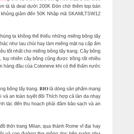
m tà tà deal dưới 200K Đón chờ thêm top bán
er khủng giảm đến 50K Nhập mã SKAMLTSW12
chắc chắn chúng ta không thể thiếu những miếng bông tẩy
khác như lau chùi hay làm miếng mặt nạ cấp ẩm
liệu tốt nhất cho miếng bông tẩy trang. Cây bông
, tuy nhiên cây bông cũng được trồng rất nhiều
chọn hàng đầu của Cotoneve khi có thể thấm nước
g dòng bông tẩy trang. 𝐁𝐈𝐎 là dòng sản phẩm mang
ại và an toàn tuyệt đối Thích hợp cả làn da nhạy
anh tác đến thu hoạch phải đảm bảo sạch và an
Ý qua kinh đồ thời trang Milan, qua thành Rome vĩ đại hay
 đồi và con đường thơ mộng dọc bên sườn như