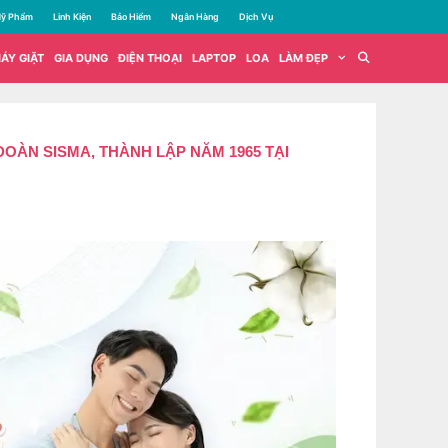
ỹ Phẩm
Linh Kiện
Bảo Hiểm
Ngân Hàng
Dịch Vụ
ÁY GIẶT
GIA DỤNG
ĐIỆN THOẠI
LAPTOP
LOA
LÀM ĐẸP
 SISMA, THÀNH LẬP NĂM 1965 TẠI