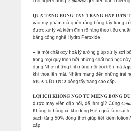
cho người dùng, 𝑪𝒐𝒕𝒐𝒏𝒆𝒗𝒆 gửi đến bạn chương t
𝐐𝐔𝐀̀ 𝐓𝐀̣̆𝐍𝐆 𝐁𝐎̂𝐍𝐆 𝐓𝐀̂̉𝐘 𝐓𝐑𝐀𝐍𝐆 𝐇𝐀̂́𝐏 𝐃𝐀̂̃𝐍 
vào mỹ phẩm mà quên rằng bông tẩy trang có ảnh h
được xử lý và kiểm định rõ ràng theo tiêu ch
bằng công nghệ Hydro Peroxide
– là một chất oxy hoá lý tưởng giúp xử lý sợi
trong mọi quy trình bởi những chất hoá học này
dụng Nhờ những tính năng nổi trội trên mà 𝐀𝐪𝐮
khi thoa lên mặt. Nhằm mang đến những trải nghiệm
𝐌𝐔𝐀 𝟐 Đ𝐔̛𝐎̛̣𝐂 𝟑 bông tẩy trang cao cấp.
𝐋𝐎̛̣𝐈 𝐈́𝐂𝐇 𝐊𝐇𝐎̂𝐍𝐆 𝐍𝐆𝐎̛̀ 𝐓𝐔̛̀ 𝐌𝐈𝐄̂́𝐍𝐆 
được may viền dập nổi, để làm gì? Cùng 𝑪𝒐𝒕𝒐
Không bị bông xù khi dùng Hiệu quả làm sạch
sạch tăng 50% đồng thời giúp tiết kiệm lotiom
cấp.