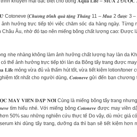
rình khuyến mại đặc biệt cho dòng 𝐀𝐪𝐮𝐚 𝐋𝐢𝐟𝐞 – 𝐌𝐔𝐀 𝟐 Đ𝐔̛𝐎̛̣
𝐔̛̀ Cotoneve (𝑪𝒉𝒖̛𝒐̛𝒏𝒈 𝒕𝒓𝒊̀𝒏𝒉 𝒒𝒖𝒂̀ 𝒕𝒂̣̆𝒏𝒈 𝑻𝒉𝒂́𝒏𝒈 11 – 𝑴𝒖𝒂 2 đ𝒖
ưởng trực tiếp tới việc chăm sóc da hàng ngày. Từng miếng bông t
uẩn Châu Âu, nhờ đó tạo nên miếng bông chất lượng cao: Được 
 bông nhẹ nhàng không làm ảnh hưởng chất lượng hay làn da Kh
 có thể ảnh hưởng trực tiếp tới làn da Bông tẩy trang được may 
𝐚 𝐋𝐢𝐟𝐞 mỏng vừa đủ và thấm hút tốt, vừa tiết kiệm lotion/ton
 tốt nhất cho người dùng, 𝑪𝒐𝒕𝒐𝒏𝒆𝒗𝒆 gửi đến bạn chương trìn
𝐎̂𝐍𝐆 Đ𝐔̛𝐎̛̣𝐂 𝐌𝐀𝐘 𝐕𝐈𝐄̂̀𝐍 𝐃𝐀̣̂𝐏 𝐍𝐎̂̉𝐈 Cùng là miếng bông tẩy
𝒆𝒗𝒆 tìm hiểu nhé. Với miếng bông 𝑪𝒐𝒕𝒐𝒏𝒆𝒗𝒆 được may v
 hơn 50% sau những nghiên cứu thực tế Do vậy, dù mức giá có
/serum khi dùng tẩy trang, dưỡng da thì bạn sẽ tiết kiệm hơn