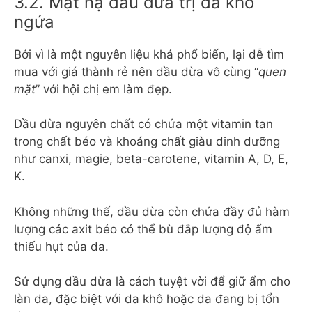
3.2. Mặt nạ dầu dừa trị da khô
ngứa
Bởi vì là một nguyên liệu khá phổ biến, lại dễ tìm
mua với giá thành rẻ nên dầu dừa vô cùng “
quen
mặt
” với hội chị em làm đẹp.
Dầu dừa nguyên chất có chứa một vitamin tan
trong chất béo và khoáng chất giàu dinh dưỡng
như canxi, magie, beta-carotene, vitamin A, D, E,
K.
Không những thế, dầu dừa còn chứa đầy đủ hàm
lượng các axit béo có thể bù đắp lượng độ ẩm
thiếu hụt của da.
Sử dụng dầu dừa là cách tuyệt vời để giữ ẩm cho
làn da, đặc biệt với da khô hoặc da đang bị tổn