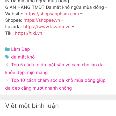
IN Da mặt khô ngứa mùa đông
GIAN HÀNG TMĐT Da mặt khô ngứa mùa đông –
Website:
https://shopsanpham.com
–
Shopee:
https://shopee.vn
–
Lazada:
https://www.lazada.vn
–
Tiki:
https://tiki.vn
Danh
Làm Đẹp
mục
Thẻ
da mặt khô
Top 5 cách trị da mặt sần vỏ cam cho làn da
khỏe đẹp, mịn màng
Top 10 cách chăm sóc da khô mùa đông giúp
da đẹp căng mượt nhanh chóng
Viết một bình luận