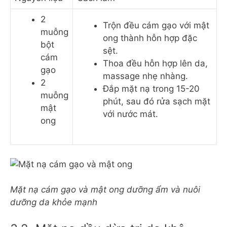
2
Trộn đều cám gạo với mật
muỗng
ong thành hỗn hợp đặc
bột
sệt.
cám
Thoa đều hỗn hợp lên da,
gạo
massage nhẹ nhàng.
2
Đắp mặt nạ trong 15-20
muỗng
phút, sau đó rửa sạch mặt
mật
với nước mát.
ong
Mặt nạ cám gạo và mật ong dưỡng ẩm và nuôi
dưỡng da khỏe mạnh