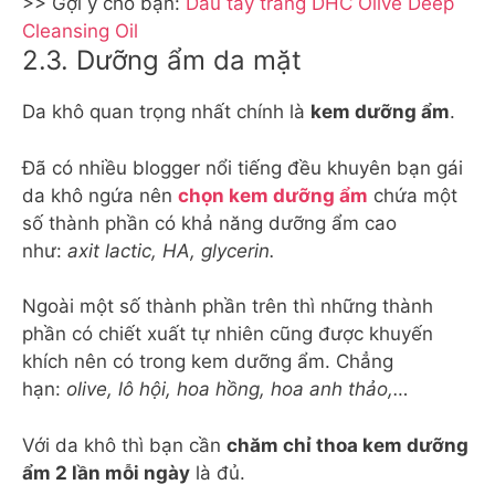
>> Gợi ý cho bạn:
Dầu tẩy trang DHC Olive Deep
Cleansing Oil
2.3. Dưỡng ẩm da mặt
Da khô quan trọng nhất chính là
kem dưỡng ẩm
.
Đã có nhiều blogger nổi tiếng đều khuyên bạn gái
da khô ngứa nên
chọn kem dưỡng ẩm
chứa một
số thành phần có khả năng dưỡng ẩm cao
như:
axit lactic, HA, glycerin.
Ngoài một số thành phần trên thì những thành
phần có chiết xuất tự nhiên cũng được khuyến
khích nên có trong kem dưỡng ẩm. Chẳng
hạn:
olive, lô hội, hoa hồng, hoa anh thảo,…
Với da khô thì bạn cần
chăm chỉ thoa kem dưỡng
ẩm 2 lần mỗi ngày
là đủ.