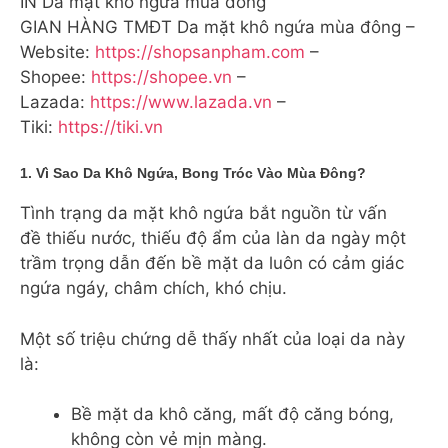
IN Da mặt khô ngứa mùa đông
GIAN HÀNG TMĐT Da mặt khô ngứa mùa đông –
Website:
https://shopsanpham.com
–
Shopee:
https://shopee.vn
–
Lazada:
https://www.lazada.vn
–
Tiki:
https://tiki.vn
1. Vì Sao Da Khô Ngứa, Bong Tróc Vào Mùa Đông?
Tình trạng da mặt khô ngứa bắt nguồn từ vấn
đề thiếu nước, thiếu độ ẩm của làn da ngày một
trầm trọng dẫn đến bề mặt da luôn có cảm giác
ngứa ngáy, châm chích, khó chịu.
Một số triệu chứng dễ thấy nhất của loại da này
là:
Bề mặt da khô căng, mất độ căng bóng,
không còn vẻ mịn màng.