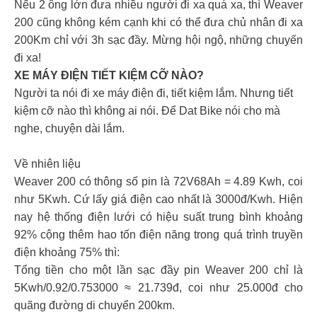
Nếu 2 ông lớn đưa nhiều người đi xa quá xa, thì Weaver
200 cũng không kém cạnh khi có thể đưa chủ nhân đi xa
200Km chỉ với 3h sạc đầy. Mừng hội ngộ, những chuyến
đi xa!
XE MÁY ĐIỆN TIẾT KIỆM CỠ NÀO?
Người ta nói đi xe máy điện đi, tiết kiệm lắm. Nhưng tiết
kiệm cỡ nào thì không ai nói. Để Dat Bike nói cho mà
nghe, chuyện dài lắm.
Về nhiên liệu
Weaver 200 có thông số pin là 72V68Ah = 4.89 Kwh, coi
như 5Kwh. Cứ lấy giá điện cao nhất là 3000đ/Kwh. Hiện
nay hệ thống điện lưới có hiệu suất trung bình khoảng
92% cộng thêm hao tốn điện năng trong quá trình truyền
điện khoảng 75% thì:
Tổng tiền cho một lần sạc đầy pin Weaver 200 chỉ là
5Kwh/0.92/0.753000 ≈ 21.739đ, coi như 25.000đ cho
quãng đường di chuyển 200km.