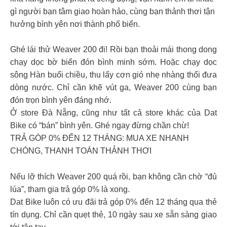
gì người bạn tâm giao hoàn hảo, cùng bạn thảnh thơi tận
hưởng bình yên nơi thành phố biển.
Ghé lái thử Weaver 200 đi! Rồi bạn thoải mái thong dong
chạy dọc bờ biển đón bình minh sớm. Hoặc chạy dọc
sông Hàn buổi chiều, thu lấy cơn gió nhẹ nhàng thổi đưa
dòng nước. Chỉ cần khẽ vút ga, Weaver 200 cùng bạn
đón trọn bình yên đáng nhớ.
Ở store Đà Nẵng, cũng như tất cả store khác của Dat
Bike có “bán” bình yên. Ghé ngay đừng chần chừ!
TRẢ GÓP 0% ĐẾN 12 THÁNG: MUA XE NHANH
CHÓNG, THANH TOÁN THẢNH THƠI
Nếu lỡ thích Weaver 200 quá rồi, bạn không cần chờ “đủ
lúa”, tham gia trả góp 0% là xong.
Dat Bike luôn có ưu đãi trả góp 0% đến 12 tháng qua thẻ
tín dụng. Chỉ cần quẹt thẻ, 10 ngày sau xe sẵn sàng giao