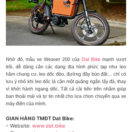
Nhờ đó, mẫu xe Weaver 200 của
Dat Bike
mạnh vượt
trội, dễ dàng cân các dạng địa hình phức tạp như leo
hầm chung cư, leo dốc đèo, đường đầy bùn đất… chỉ có
lưu ý nhỏ khi leo dốc là cần một quãng ngắn lấy đà, thay
vì khởi hành ngang dốc. Tất cả cải tiến trên nhằm giúp
bạn thoải mái và tự tin nhất cho lựa chọn chuyển qua xe
máy điện của mình.
GIAN HÀNG TMĐT Dat Bike:
– Website:
www.dat.bike