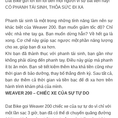
Dat Bike gửi lời xin lỗi đến mọi người vì sự bất tiện này!
CÓ PHANH TÁI SINH, THỎA SỨC ĐI XA
Phanh tái sinh là một trong những tính năng làm nên sự
khác biệt của Weaver 200. Bạn muốn giảm tốc độ? Chỉ
việc nhả nhẹ tay ga. Bạn muốn dừng hẳn? Về hết ga là
xong. Cơ chế này giúp sạc ngược một phần năng lượng
cho xe, giúp bạn đi xa hơn.
Khi bạn đã thành thục với phanh tái sinh, bạn gần như
không phải dùng đến phanh tay. Điều này giúp má phanh
ít bị ăn mòn. Bạn sẽ tiết kiệm thêm kha khá tiền cũng như
thời gian đi bảo dưỡng, thay bố thắng định kỳ. Sau tất cả,
bạn dư thêm cả thời gian và tiền bạc để đi xa hơn trên
hành trình khám phá của mình.
WEAVER 200 – CHIẾC XE CỦA SỰ TỰ DO
Dat Bike gọi Weaver 200 chiếc xe của sự tự do vì chỉ với
một lần sạc 3 giờ, bạn đã có thể di chuyển quãng đường