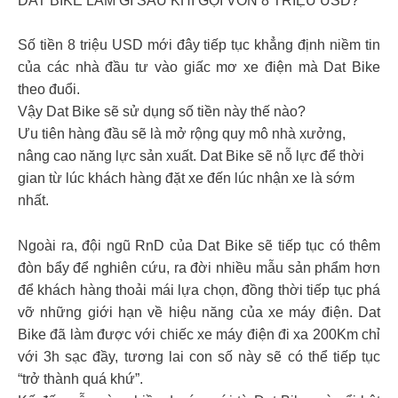
DAT BIKE LÀM GÌ SAU KHI GỌI VỐN 8 TRIỆU USD?
Số tiền 8 triệu USD mới đây tiếp tục khẳng định niềm tin
của các nhà đầu tư vào giấc mơ xe điện mà Dat Bike
theo đuổi.
Vậy Dat Bike sẽ sử dụng số tiền này thế nào?
Ưu tiên hàng đầu sẽ là mở rộng quy mô nhà xưởng,
nâng cao năng lực sản xuất. Dat Bike sẽ nỗ lực để thời
gian từ lúc khách hàng đặt xe đến lúc nhận xe là sớm
nhất.
Ngoài ra, đội ngũ RnD của Dat Bike sẽ tiếp tục có thêm
đòn bẩy để nghiên cứu, ra đời nhiều mẫu sản phẩm hơn
để khách hàng thoải mái lựa chọn, đồng thời tiếp tục phá
vỡ những giới hạn về hiệu năng của xe máy điện. Dat
Bike đã làm được với chiếc xe máy điện đi xa 200Km chỉ
với 3h sạc đầy, tương lai con số này sẽ có thể tiếp tục
“trở thành quá khứ”.