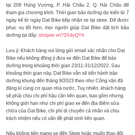
tại 209 Hùng Vương, P. Hải Châu 2, Q. Hải Châu để
tham gia chương trình. Thời gian bảo dưỡng dự kiến từ 7
ngày kể từ ngày Dat Bike tiếp nhận xe tại store. Để được
phục vụ tốt hơn, mọi người giúp Dat Bike dặt lịch bảo
dưỡng tại đây:
shopee.vn?3XdyQYh
Lưu ý: Khách hàng vui lòng gửi email xác nhận cho Dat
Bike nếu không đồng ý đưa xe đến Dat Bike để bảo
dưỡng trong khoảng thời gian 23/11-31/12/2022. Sau
khoảng thời gian này, Dat Bike vẫn sẽ tiến hành bảo
dưỡng khung đến tháng 9/2023 theo như Công văn đã
đăng kí cùng cơ quan nhà nước. Tuy nhiên, khách hàng
sẽ phải chịu chi phí hậu cần liên quan, bao gồm nhưng
không giới hạn như chi phí giao xe đến địa điểm sửa
chữa của Dat Bike, chi phí di chuyển cá nhân và chịu
trách nhiệm nếu có vấn đề phát sinh liên quan.
Nếu không tiện mang xe đến Store hoặc muốn thay đổi