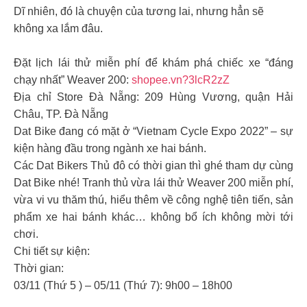
Dĩ nhiên, đó là chuyện của tương lai, nhưng hẳn sẽ
không xa lắm đâu.
Đặt lịch lái thử miễn phí để khám phá chiếc xe “đáng
chạy nhất” Weaver 200:
shopee.vn?3lcR2zZ
Địa chỉ Store Đà Nẵng: 209 Hùng Vương, quận Hải
Châu, TP. Đà Nẵng
Dat Bike đang có mặt ở “Vietnam Cycle Expo 2022” – sự
kiện hàng đầu trong ngành xe hai bánh.
Các Dat Bikers Thủ đô có thời gian thì ghé tham dự cùng
Dat Bike nhé! Tranh thủ vừa lái thử Weaver 200 miễn phí,
vừa vi vu thăm thú, hiểu thêm về công nghệ tiên tiến, sản
phẩm xe hai bánh khác… không bổ ích không mời tới
chơi.
Chi tiết sự kiện:
Thời gian:
03/11 (Thứ 5 ) – 05/11 (Thứ 7): 9h00 – 18h00