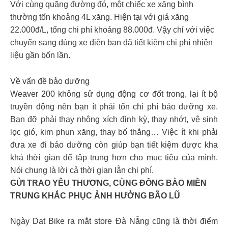
Với cùng quãng đường đó, một chiếc xe xăng bình
thường tốn khoảng 4L xăng. Hiện tại với giá xăng
22.000đ/L, tổng chi phí khoảng 88.000đ. Vậy chỉ với việc
chuyển sang dùng xe điện bạn đã tiết kiệm chi phí nhiên
liệu gần bốn lần.
Về vấn đề bảo dưỡng
Weaver 200 không sử dụng động cơ đốt trong, lại ít bộ
truyền động nên bạn ít phải tốn chi phí bảo dưỡng xe.
Bạn đỡ phải thay nhông xích định kỳ, thay nhớt, vệ sinh
lọc gió, kim phun xăng, thay bố thắng… Việc ít khi phải
đưa xe đi bảo dưỡng còn giúp bạn tiết kiệm được kha
khá thời gian để tập trung hơn cho mục tiêu của mình.
Nói chung là lời cả thời gian lẫn chi phí.
GỬI TRAO YÊU THƯƠNG, CÙNG ĐỒNG BÀO MIỀN
TRUNG KHẮC PHỤC ẢNH HƯỞNG BÃO LŨ
Ngày Dat Bike ra mắt store Đà Nẵng cũng là thời điểm