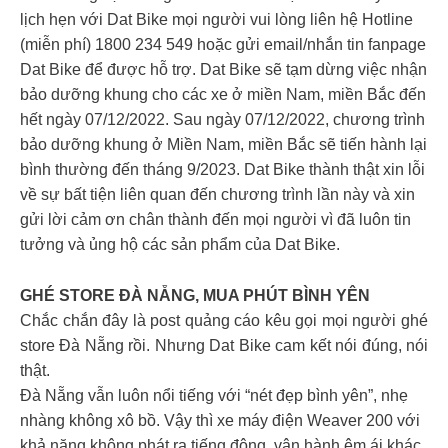
lịch hẹn với Dat Bike mọi người vui lòng liên hệ Hotline
(miễn phí) 1800 234 549 hoặc gửi email/nhắn tin fanpage
Dat Bike để được hỗ trợ. Dat Bike sẽ tạm dừng việc nhận
bảo dưỡng khung cho các xe ở miền Nam, miền Bắc đến
hết ngày 07/12/2022. Sau ngày 07/12/2022, chương trình
bảo dưỡng khung ở Miền Nam, miền Bắc sẽ tiến hành lại
bình thường đến tháng 9/2023. Dat Bike thành thật xin lỗi
về sự bất tiện liên quan đến chương trình lần này và xin
gửi lời cảm ơn chân thành đến mọi người vì đã luôn tin
tưởng và ủng hộ các sản phẩm của Dat Bike.
GHÉ STORE ĐÀ NẴNG, MUA PHÚT BÌNH YÊN
Chắc chắn đây là post quảng cáo kêu gọi mọi người ghé
store Đà Nẵng rồi. Nhưng Dat Bike cam kết nói đúng, nói
thật.
Đà Nẵng vẫn luôn nổi tiếng với “nét đẹp bình yên”, nhẹ
nhàng không xô bồ. Vậy thì xe máy điện Weaver 200 với
khả năng không phát ra tiếng động, vận hành êm ái khác