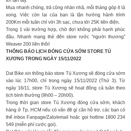
tới tận tay.
Mua nhanh chóng, trả cũng nhàn nhã, mỗi tháng góp ít là
xong. Việc còn lại của bạn là tận hưởng hành trình
200Km mỗi tuần chỉ với 3h sạc, chưa tới 25K tiền điện.
Trong 1 vài trường hợp, chờ đợi không phải hạnh phúc
đâu. Nhanh mang thẻ đến store rước “người thương”
Weaver 200 liền thôi!
THÔNG BÁO LỊCH ĐÓNG CỬA SỚM STORE TÚ
XƯƠNG TRONG NGÀY 15/11/2022
Dat Bike xin thông báo store Tú Xương sẽ đóng cửa sớm
vào lúc 17h00, chỉ trong ngày 15/11/2022 (Thứ 3). Từ
ngày 16/11, store Tú Xương sẽ hoạt động cả tuần theo
lịch bình thường (9h00 – 20h00).
Trong thời gian store Tú Xương đóng cửa sớm, khách
hàng ở Tp. HCM nếu có vấn đề gì cần hỗ trợ, các bạn có
thể inbox Fanpage/Zalo/email hoặc gọi hotline 1800 234
549 (miễn phí cước gọi).