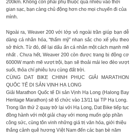
200km. Không còn phải phụ thuộc quá nhiều vào thời
gian sạc, bạn càng chủ động hơn cho mọi chuyến đi của
mình.
Ngoài ra, Weaver 200 với lớp vỏ ngoài trần giúp bạn dễ
dàng cá nhân hóa, “thẩm mỹ” nhan sắc cho xế yêu theo
sở thích. Từ đó, để lại dấu ấn cá nhân một cách mạnh mẽ
nhất . Chưa hết, Weaver 200 còn được trang bị động cơ
6000W mạnh mẽ vượt trội, bạn sẽ thoải mái leo đèo vượt
suối, thỏa chí phiêu lưu cùng đất trời.
CÙNG DAT BIKE CHINH PHỤC GIẢI MARATHON
QUỐC TẾ DI SẢN VỊNH HẠ LONG
Giải Marathon Quốc tế Di sản Vịnh Hạ Long (Halong Bay
Heritage Marathon) sẽ tổ chức vào 13/11 tại TP Hạ Long.
Trong lần thứ 2 quay trở lại với Hạ Long, Dat Bike tiếp tục
đồng hành với một giải chạy với mong muốn góp phần
công sức, cùng tôn vinh những giá trị văn hóa, giới thiệu
thắng cảnh quê hương Việt Nam đến các bạn bè năm