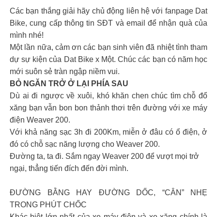
Các bạn thắng giải hãy chủ động liên hệ với fanpage Dat
Bike, cung cấp thông tin SĐT và email để nhận quà của
mình nhé!
Một lần nữa, cảm ơn các bạn sinh viên đã nhiệt tình tham
dự sự kiện của Dat Bike x Một. Chúc các bạn có năm học
mới suôn sẻ tràn ngập niềm vui.
BỎ NGĂN TRỞ Ở LẠI PHÍA SAU
Dù ai đi ngược về xuôi, khó khăn chen chúc tìm chỗ đổ
xăng bạn vẫn bon bon thảnh thơi trên đường với xe máy
điện Weaver 200.
Với khả năng sạc 3h đi 200Km, miễn ở đâu có ổ điện, ở
đó có chỗ sạc năng lượng cho Weaver 200.
Đường ta, ta đi. Sắm ngay Weaver 200 để vượt mọi trở
ngại, thẳng tiến đích đến đời mình.
ĐƯỜNG BẰNG HAY ĐƯỜNG DỐC, “CÂN” NHẸ
TRONG PHÚT CHỐC
Khác biệt lớn nhất của xe máy điện và xe xăng chính là