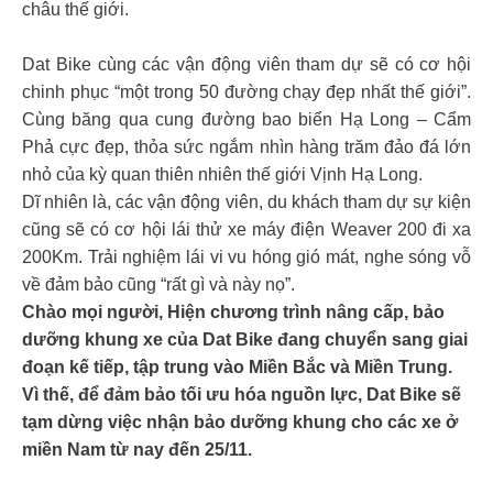
châu thế giới.
Dat Bike cùng các vận động viên tham dự sẽ có cơ hội
chinh phục “một trong 50 đường chạy đẹp nhất thế giới”.
Cùng băng qua cung đường bao biển Hạ Long – Cẩm
Phả cực đẹp, thỏa sức ngắm nhìn hàng trăm đảo đá lớn
nhỏ của kỳ quan thiên nhiên thế giới Vịnh Hạ Long.
Dĩ nhiên là, các vận động viên, du khách tham dự sự kiện
cũng sẽ có cơ hội lái thử xe máy điện Weaver 200 đi xa
200Km. Trải nghiệm lái vi vu hóng gió mát, nghe sóng vỗ
về đảm bảo cũng “rất gì và này nọ”.
Chào mọi người, Hiện chương trình nâng cấp, bảo
dưỡng khung xe của Dat Bike đang chuyển sang giai
đoạn kế tiếp, tập trung vào Miền Bắc và Miền Trung.
Vì thế, để đảm bảo tối ưu hóa nguồn lực, Dat Bike sẽ
tạm dừng việc nhận bảo dưỡng khung cho các xe ở
miền Nam từ nay đến 25/11.