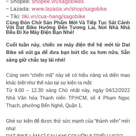
– Shopee:
shopee.vn/sagobikes
– Lazada:
www.lazada.vn/shop/sagobike
– Tiki:
tiki.vn/cua-hang/sagobike
Cùng Đón Chờ Sản Phẩm Mới Và Tiếp Tục Sát Cánh
Với Dat Bike Hướng Đến Tương Lai, Nơi Nhà Nhà
Đều Đi Xe Máy Điện Bạn Nhé!
Cuối tuần này, chiếc xe máy điện thế hệ mới từ Dat
Bike sẽ vút ga để đưa bạn bứt tốc xa hơn nữa. Sẵn
sàng giữ chắc tay lái nhé!
Cùng xem “chiến mã” này sẽ có hiệu năng và diện mạo
khác biệt như thế nào tại sự kiện ra mắt:
Từ 9.00 – 12.30 sáng Chủ nhật này, ngày 04/12/2022
Nhà Văn hóa Thanh niên TP.HCM, số 4 Phạm Ngọc
Thạch, phường Bến Nghé, Quận 1.
Ghé sự kiện để được thử sức mạnh của “thành viên” mới
nha!