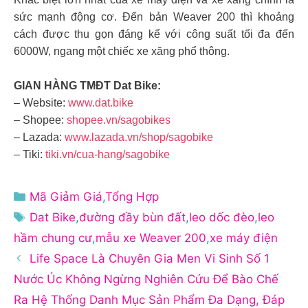
sức mạnh động cơ. Đến bản Weaver 200 thì khoảng
cách được thu gọn đáng kể với công suất tối đa đến
6000W, ngang một chiếc xe xăng phổ thông.
GIAN HÀNG TMĐT Dat Bike:
– Website:
www.dat.bike
– Shopee:
shopee.vn/sagobikes
– Lazada:
www.lazada.vn/shop/sagobike
– Tiki:
tiki.vn/cua-hang/sagobike
Danh
Mã Giảm Giá
,
Tổng Hợp
mục
Thẻ
Dat Bike
,
đường đầy bùn đất
,
leo dốc đèo
,
leo
hầm chung cư
,
mẫu xe Weaver 200
,
xe máy điện
Life Space Là Chuyên Gia Men Vi Sinh Số 1
Nước Úc Không Ngừng Nghiên Cứu Để Bào Chế
Ra Hệ Thống Danh Mục Sản Phẩm Đa Dạng, Đáp