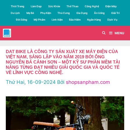
Chuyển
Thời Trang
Làm Đẹp
Sức Khỏe
Thể Thao
Công Nghệ
Điện Máy
đến
Du Lịch
Mẹ Bé
Phụ Kiện
Thú Cưng
Gia Dụng
Ăn Uống
Giải Trí
nội
Đời Sống
Mỹ Phẩm
Linh Kiện
Bảo Hiểm
Ngân Hàng
Dịch Vụ
dung
MENU
DAT BIKE LÀ CÔNG TY SẢN XUẤT XE MÁY ĐIỆN CỦA
VIỆT NAM, SÁNG LẬP VÀO NĂM 2019 BỞI ÔNG
NGUYỄN BÁ CẢNH SƠN – MỘT KỸ SƯ PHẦN MỀM TÀI
NĂNG TỪNG ĐẠT NHIỀU GIẢI QUỐC GIA VÀ QUỐC TẾ
VỀ LĨNH VỰC CÔNG NGHỆ.
Thứ Hai, 16-09-2024
Bởi
shopsanpham.com