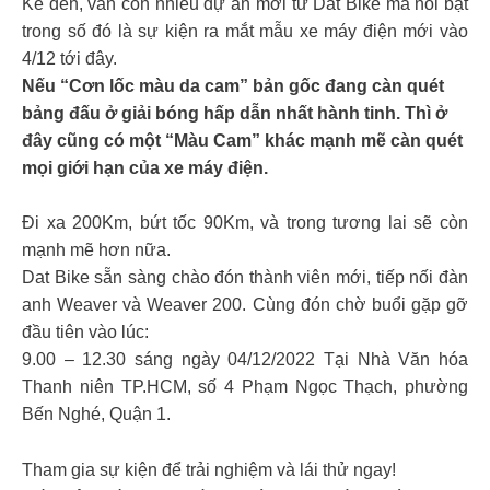
Kế đến, vẫn còn nhiều dự án mới từ Dat Bike mà nổi bật
trong số đó là sự kiện ra mắt mẫu xe máy điện mới vào
4/12 tới đây.
Nếu “Cơn lốc màu da cam” bản gốc đang càn quét
bảng đấu ở giải bóng hấp dẫn nhất hành tinh. Thì ở
đây cũng có một “Màu Cam” khác mạnh mẽ càn quét
mọi giới hạn của xe máy điện.
Đi xa 200Km, bứt tốc 90Km, và trong tương lai sẽ còn
mạnh mẽ hơn nữa.
Dat Bike sẵn sàng chào đón thành viên mới, tiếp nối đàn
anh Weaver và Weaver 200. Cùng đón chờ buổi gặp gỡ
đầu tiên vào lúc:
9.00 – 12.30 sáng ngày 04/12/2022 Tại Nhà Văn hóa
Thanh niên TP.HCM, số 4 Phạm Ngọc Thạch, phường
Bến Nghé, Quận 1.
Tham gia sự kiện để trải nghiệm và lái thử ngay!