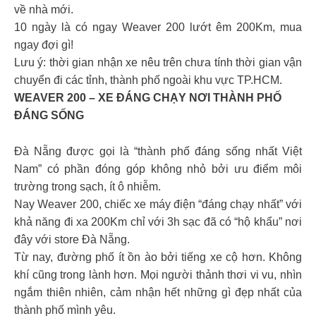
về nhà mới.
10 ngày là có ngay Weaver 200 lướt êm 200Km, mua
ngay đợi gì!
Lưu ý: thời gian nhận xe nêu trên chưa tính thời gian vận
chuyển đi các tỉnh, thành phố ngoài khu vực TP.HCM.
WEAVER 200 – XE ĐÁNG CHẠY NƠI THÀNH PHỐ
ĐÁNG SỐNG
Đà Nẵng được gọi là “thành phố đáng sống nhất Việt
Nam” có phần đóng góp không nhỏ bởi ưu điểm môi
trường trong sạch, ít ô nhiễm.
Nay Weaver 200, chiếc xe máy điện “đáng chạy nhất” với
khả năng đi xa 200Km chỉ với 3h sạc đã có “hộ khẩu” nơi
đây với store Đà Nẵng.
Từ nay, đường phố ít ồn ào bởi tiếng xe cộ hơn. Không
khí cũng trong lành hơn. Mọi người thảnh thơi vi vu, nhìn
ngắm thiên nhiên, cảm nhận hết những gì đẹp nhất của
thành phố mình yêu.