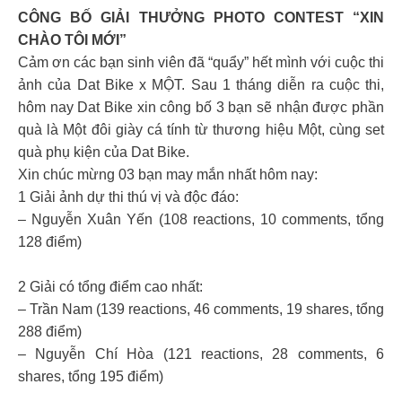
CÔNG BỐ GIẢI THƯỞNG PHOTO CONTEST “XIN
CHÀO TÔI MỚI”
Cảm ơn các bạn sinh viên đã “quẩy” hết mình với cuộc thi
ảnh của Dat Bike x MỘT. Sau 1 tháng diễn ra cuộc thi,
hôm nay Dat Bike xin công bố 3 bạn sẽ nhận được phần
quà là Một đôi giày cá tính từ thương hiệu Một, cùng set
quà phụ kiện của Dat Bike.
Xin chúc mừng 03 bạn may mắn nhất hôm nay:
1 Giải ảnh dự thi thú vị và độc đáo:
– Nguyễn Xuân Yến (108 reactions, 10 comments, tổng
128 điểm)
2 Giải có tổng điểm cao nhất:
– Trần Nam (139 reactions, 46 comments, 19 shares, tổng
288 điểm)
– Nguyễn Chí Hòa (121 reactions, 28 comments, 6
shares, tổng 195 điểm)