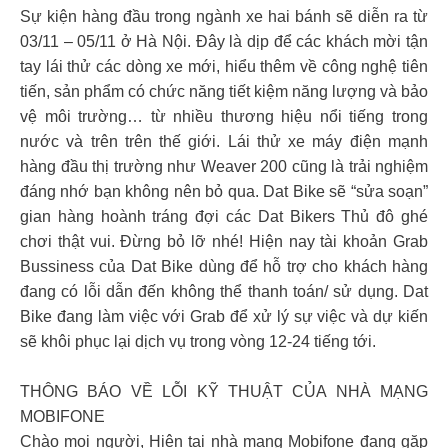
Sự kiện hàng đầu trong ngành xe hai bánh sẽ diễn ra từ
03/11 – 05/11 ở Hà Nội. Đây là dịp để các khách mời tận
tay lái thử các dòng xe mới, hiểu thêm về công nghệ tiên
tiến, sản phẩm có chức năng tiết kiệm năng lượng và bảo
vệ môi trường… từ nhiều thương hiệu nổi tiếng trong
nước và trên trên thế giới. Lái thử xe máy điện mạnh
hàng đầu thị trường như Weaver 200 cũng là trải nghiệm
đáng nhớ bạn không nên bỏ qua. Dat Bike sẽ “sửa soạn”
gian hàng hoành tráng đợi các Dat Bikers Thủ đô ghé
chơi thật vui. Đừng bỏ lỡ nhé! Hiện nay tài khoản Grab
Bussiness của Dat Bike dùng để hỗ trợ cho khách hàng
đang có lỗi dẫn đến không thể thanh toán/ sử dụng. Dat
Bike đang làm việc với Grab để xử lý sự việc và dự kiến
sẽ khôi phục lại dịch vụ trong vòng 12-24 tiếng tới.
THÔNG BÁO VỀ LỖI KỸ THUẬT CỦA NHÀ MẠNG
MOBIFONE
Chào mọi người, Hiện tại nhà mạng Mobifone đang gặp