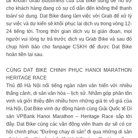
tài khoản Grab Bussiness của Dat Bike dùng để hỗ trợ
cho khách hàng đang có sự cố dẫn đến không thể thanh
toán/ sử dụng. Dat Bike đang làm việc với Grab để xử lý
sự việc và dự kiến sẽ khôi phục lại dịch vụ trong vòng 12-
24 tiếng tới. Trong thời gian dịch vụ bị gián đoạn, mọi
người vui lòng tự trả trước dịch vụ Grab Bike và sau đó
chụp hình báo cho fanpage CSKH để được Dat Bike
hoàn tiền lại sau.
CÙNG DAT BIKE CHINH PHỤC HANOI MARATHON
HERITAGE RACE
Thủ đô Hà Nội nổi tiếng ngàn năm văn hiến với nhiều
thắng cảnh, di sản văn hóa – lịch sử. Nhằm góp phần tôn
vinh và giới thiệu đến nhiều hơn những giá trị vô giá của
Hà Nội, Dat Bike vinh dự đồng hành cùng Giải Quốc tế Di
sản VPBank Hanoi Marathon – Heritage Race sắp tới
đây. Dat Bike cùng các vận động viên tham dự sẽ có cơ
hội chinh phục “Đường chạy di sản” đi qua những di sản