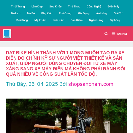
Chuyển
Thời Trang
Làm Đẹp
Sức Khỏe
Thể Thao
Công Nghệ
Điện Máy
đến
Du Lịch
Mẹ Bé
Phụ Kiện
Thú Cưng
Gia Dụng
Ăn Uống
Giải Trí
nội
Đời Sống
Mỹ Phẩm
Linh Kiện
Bảo Hiểm
Ngân Hàng
Dịch Vụ
dung
MENU
DAT BIKE HÌNH THÀNH VỚI 1 MONG MUỐN TẠO RA XE
ĐIỆN DO CHÍNH KỸ SƯ NGƯỜI VIỆT THIẾT KẾ VÀ SẢN
XUẤT, GIÚP NGƯỜI DÙNG CHUYỂN ĐỔI TỪ XE MÁY
XĂNG SANG XE MÁY ĐIỆN MÀ KHÔNG PHẢI ĐÁNH ĐỔI
QUÁ NHIỀU VỀ CÔNG SUẤT LẪN TỐC ĐỘ.
Thứ Bảy, 26-04-2025
Bởi
shopsanpham.com