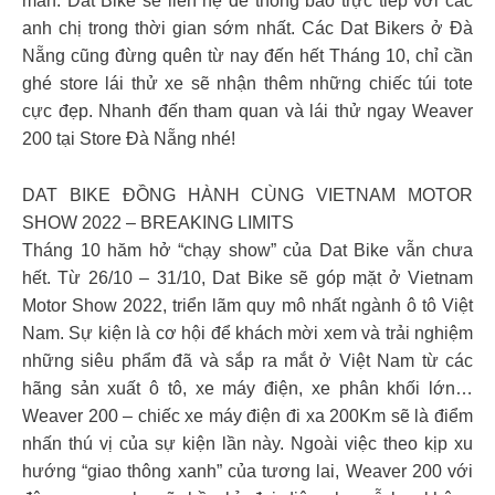
mắn. Dat Bike sẽ liên hệ để thông báo trực tiếp với các
anh chị trong thời gian sớm nhất. Các Dat Bikers ở Đà
Nẵng cũng đừng quên từ nay đến hết Tháng 10, chỉ cần
ghé store lái thử xe sẽ nhận thêm những chiếc túi tote
cực đẹp. Nhanh đến tham quan và lái thử ngay Weaver
200 tại Store Đà Nẵng nhé!
DAT BIKE ĐỒNG HÀNH CÙNG VIETNAM MOTOR
SHOW 2022 – BREAKING LIMITS
Tháng 10 hăm hở “chạy show” của Dat Bike vẫn chưa
hết. Từ 26/10 – 31/10, Dat Bike sẽ góp mặt ở Vietnam
Motor Show 2022, triển lãm quy mô nhất ngành ô tô Việt
Nam. Sự kiện là cơ hội để khách mời xem và trải nghiệm
những siêu phẩm đã và sắp ra mắt ở Việt Nam từ các
hãng sản xuất ô tô, xe máy điện, xe phân khối lớn…
Weaver 200 – chiếc xe máy điện đi xa 200Km sẽ là điểm
nhấn thú vị của sự kiện lần này. Ngoài việc theo kịp xu
hướng “giao thông xanh” của tương lai, Weaver 200 với