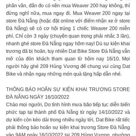
phân vân, đắn đo có nên mua Weaver 200 hay không, thì
đừng nghĩ nữa, mua ngay đi. Mua Weaver 200 ngay tại
store Đà Nẵng (hoặc đặt online với điểm nhận xe ở store
Đà Nẵng) sẽ có cơ hội trúng 1 chiếc Weaver 200 miễn
phí. Chỉ còn 3 ngày (chuyện quan trọng phải nhắc 3 lần),
nhanh ghé store Đà Nẵng ngay hôm nay! Dù sự kiện khai
trương đã bị hoãn, tuy nhiên Dat Bike Store Đà Nẵng vẫn
mở của đón khách tham quan từ hôm nay 16/10. Mọi
người hãy ghé 209 Hùng Vương để chung vui cùng Dat
Bike và nhận ngay những món quà tặng hấp dẫn nhé.
THÔNG BÁO HOÃN SỰ KIỆN KHAI TRƯƠNG STORE
ĐÀ NẴNG NGÀY 16/10/2022
Chào mọi người, Do tình hình mưa bão tiếp tục diễn biến
phức tạp tại thành phố Đà Nẵng từ ngày 14/10/2022 và
dự kiến còn kéo dài trong nhiều ngày tới, Dat Bike rất tiếc
phải thông báo hoãn sự kiện khai trương Store Đà Nẵng
vào 9AM ngày 16/10/2022 tại 209 Hùng Vương, phường