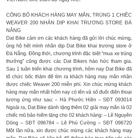
CÔNG BỐ KHÁCH HÀNG MAY MẮN, TRÚNG 1 CHIẾC
WEAVER 200 NHÂN DỊP KHAI TRƯƠNG STORE ĐÀ
NẴNG
Dat Bike cảm ơn các khách hàng đã gửi lời chúc mừng,
ủng hộ hết mình nhân dịp Dat Bike khai trương store ở
Đà Nẵng. Đồng thời, chương trình đặc biệt “mua xe trúng
thưởng” cũng được các Dat Bikers háo hức tham gia.
Sau 1 tuần triển khai chương trình, hôm nay Dat Bike đã
tổ chức bốc thăm để tìm ra khách hàng may mắn nhận
được chiếc Weaver 200 miễn phí. Xin chúc mừng khách
hàng may mắn nhất hôm nay có tên và số đuôi điện thoại
tương ứng như sau: – Hà Phước Hiền – SĐT 093014
Ngoài ra, Dat Bike dành tặng thêm 02 giải may mắn là 02
chiếc mũ bảo hiểm tặng cho 02 khách hàng: – Lê Nguyên
Dũng – SĐT 096784 – Lê Phú Cường – SĐT 096720
Một lần nữa, xin được chúc mừng các khách hàng may