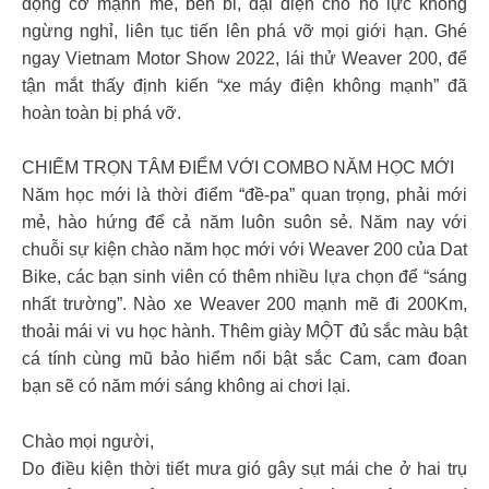
động cơ mạnh mẽ, bền bỉ, đại diện cho nỗ lực không
ngừng nghỉ, liên tục tiến lên phá vỡ mọi giới hạn. Ghé
ngay Vietnam Motor Show 2022, lái thử Weaver 200, để
tận mắt thấy định kiến “xe máy điện không mạnh” đã
hoàn toàn bị phá vỡ.
CHIẾM TRỌN TÂM ĐIỂM VỚI COMBO NĂM HỌC MỚI
Năm học mới là thời điểm “đề-pa” quan trọng, phải mới
mẻ, hào hứng để cả năm luôn suôn sẻ. Năm nay với
chuỗi sự kiện chào năm học mới với Weaver 200 của Dat
Bike, các bạn sinh viên có thêm nhiều lựa chọn để “sáng
nhất trường”. Nào xe Weaver 200 mạnh mẽ đi 200Km,
thoải mái vi vu học hành. Thêm giày MỘT đủ sắc màu bật
cá tính cùng mũ bảo hiểm nổi bật sắc Cam, cam đoan
bạn sẽ có năm mới sáng không ai chơi lại.
Chào mọi người,
Do điều kiện thời tiết mưa gió gây sụt mái che ở hai trụ