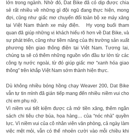
lớn trong ngành. Nhờ đó, Dat Bike đã có dịp được chia
sẻ rất nhiều về những gì đội ngũ đang thực hiện, mong
đợi, cũng như giấc mơ chuyển đổi toàn bộ xe máy xăng
tại Việt Nam thành xe máy điện. Hy vọng buổi tham
quan đã giúp những vị khách hiểu rõ hơn về Dat Bike, và
sự phát triển, cũng như tiềm năng của thị trường sản xuất
phương tiện giao thông điện tại Việt Nam. Tương lai,
chúng ta sẽ có thêm những nguồn vốn đầu tư lớn từ các
công ty nước ngoài, từ đó giúp giấc mơ “xanh hóa giao
thông” trên khắp Việt Nam sớm thành hiện thực.
Dù không nhiều bóng hồng chạy Weaver 200, Dat Bike
vẫn tự tin mình đã gián tiếp mang đến nhiều niềm vui cho
chị em phụ nữ.
Vì niềm vui tiết kiệm được cả mớ tiền xăng, thêm ngân
sách chi tiêu chợ búa, họa hàng… của “nóc nhà” quyền
lực. Vì niềm vui của cô nhân viên văn phòng, cả ngày làm
việc mệt mỏi, vẫn có thể nhoẻn cười vào mỗi chiều khi