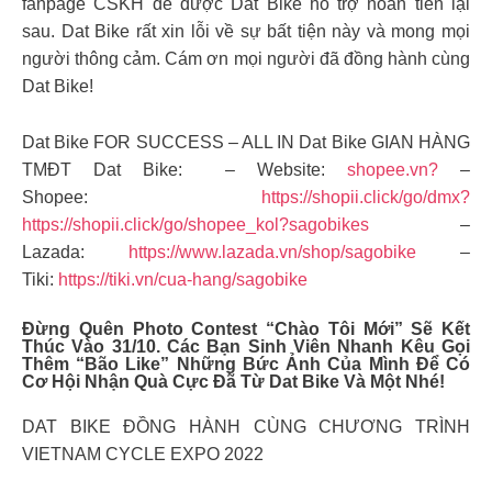
fanpage CSKH để được Dat Bike hỗ trợ hoàn tiền lại
sau. Dat Bike rất xin lỗi về sự bất tiện này và mong mọi
người thông cảm. Cám ơn mọi người đã đồng hành cùng
Dat Bike!
Dat Bike FOR SUCCESS – ALL IN Dat Bike GIAN HÀNG
TMĐT Dat Bike: – Website:
shopee.vn?
–
Shopee:
https://shopii.click/go/dmx?
https://shopii.click/go/shopee_kol?sagobikes
–
Lazada:
https://www.lazada.vn/shop/sagobike
–
Tiki:
https://tiki.vn/cua-hang/sagobike
Đừng Quên Photo Contest “Chào Tôi Mới” Sẽ Kết
Thúc Vào 31/10. Các Bạn Sinh Viên Nhanh Kêu Gọi
Thêm “bão Like” Những Bức Ảnh Của Mình Để Có
Cơ Hội Nhận Quà Cực Đã Từ Dat Bike Và Một Nhé!
DAT BIKE ĐỒNG HÀNH CÙNG CHƯƠNG TRÌNH
VIETNAM CYCLE EXPO 2022