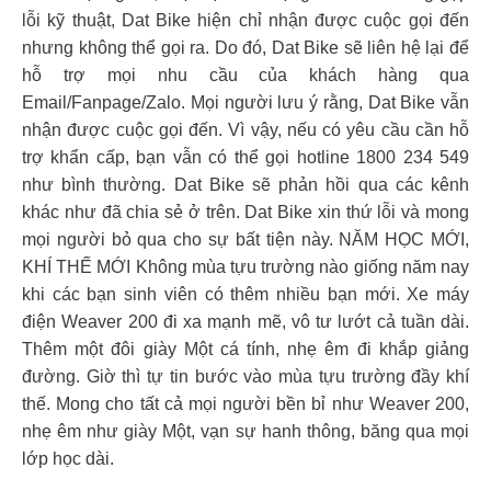
lỗi kỹ thuật, Dat Bike hiện chỉ nhận được cuộc gọi đến
nhưng không thể gọi ra. Do đó, Dat Bike sẽ liên hệ lại để
hỗ trợ mọi nhu cầu của khách hàng qua
Email/Fanpage/Zalo. Mọi người lưu ý rằng, Dat Bike vẫn
nhận được cuộc gọi đến. Vì vậy, nếu có yêu cầu cần hỗ
trợ khẩn cấp, bạn vẫn có thể gọi hotline 1800 234 549
như bình thường. Dat Bike sẽ phản hồi qua các kênh
khác như đã chia sẻ ở trên. Dat Bike xin thứ lỗi và mong
mọi người bỏ qua cho sự bất tiện này. NĂM HỌC MỚI,
KHÍ THẾ MỚI Không mùa tựu trường nào giống năm nay
khi các bạn sinh viên có thêm nhiều bạn mới. Xe máy
điện Weaver 200 đi xa mạnh mẽ, vô tư lướt cả tuần dài.
Thêm một đôi giày Một cá tính, nhẹ êm đi khắp giảng
đường. Giờ thì tự tin bước vào mùa tựu trường đầy khí
thế. Mong cho tất cả mọi người bền bỉ như Weaver 200,
nhẹ êm như giày Một, vạn sự hanh thông, băng qua mọi
lớp học dài.