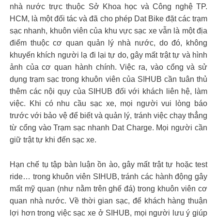
nhà nước trực thuộc Sở Khoa học và Công nghệ TP.
HCM, là một đối tác và đã cho phép Dat Bike đặt các trạm
sạc nhanh, khuôn viên của khu vực sạc xe vẫn là một địa
điểm thuộc cơ quan quản lý nhà nước, do đó, không
khuyến khích người lạ đi lại tự do, gây mất trật tự và hình
ảnh của cơ quan hành chính. Việc ra, vào cổng và sử
dụng trạm sạc trong khuôn viên của SIHUB cần tuân thủ
thêm các nội quy của SIHUB đối với khách liên hệ, làm
việc. Khi có nhu cầu sạc xe, mọi người vui lòng báo
trước với bảo vệ để biết và quản lý, tránh việc chạy thẳng
từ cổng vào Trạm sạc nhanh Dat Charge. Mọi người cần
giữ trật tự khi đến sạc xe.
Hạn chế tụ tập bàn luận ồn ào, gây mất trật tự hoặc test
ride… trong khuôn viên SIHUB, tránh các hành động gây
mất mỹ quan (như nằm trên ghế đá) trong khuôn viên cơ
quan nhà nước. Về thời gian sạc, để khách hàng thuận
lợi hơn trong việc sạc xe ở SIHUB, mọi người lưu ý giúp