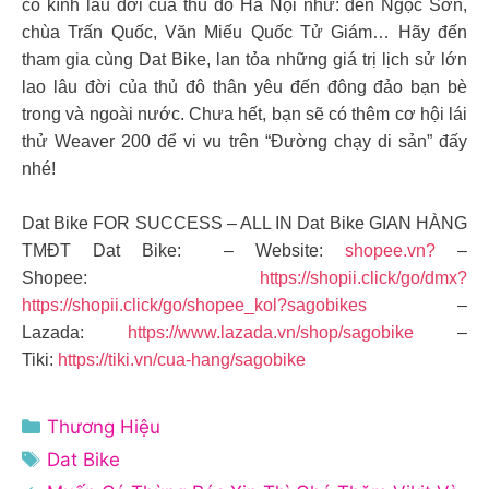
cổ kính lâu đời của thủ đô Hà Nội như: đền Ngọc Sơn,
chùa Trấn Quốc, Văn Miếu Quốc Tử Giám… Hãy đến
tham gia cùng Dat Bike, lan tỏa những giá trị lịch sử lớn
lao lâu đời của thủ đô thân yêu đến đông đảo bạn bè
trong và ngoài nước. Chưa hết, bạn sẽ có thêm cơ hội lái
thử Weaver 200 để vi vu trên “Đường chạy di sản” đấy
nhé!
Dat Bike FOR SUCCESS – ALL IN Dat Bike GIAN HÀNG
TMĐT Dat Bike: – Website:
shopee.vn?
–
Shopee:
https://shopii.click/go/dmx?
https://shopii.click/go/shopee_kol?sagobikes
–
Lazada:
https://www.lazada.vn/shop/sagobike
–
Tiki:
https://tiki.vn/cua-hang/sagobike
Danh
Thương Hiệu
mục
Thẻ
Dat Bike