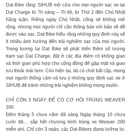
Dat Bike rằng: SIHUB mở cửa cho mọi người sạc xe tại
Dat Charge từ 7h sáng – 7h tối, từ Thứ 2 đến Chủ Nhật
hằng tuần. Riêng ngày Chủ Nhật, cổng sẽ không mở
rộng, nhưng mọi người chỉ cần thông báo với bảo vệ để
được vào sạc. Dat Bike hiểu rằng những quy định này sẽ
ít nhiều ảnh hưởng đến trải nghiệm sạc của mọi người.
Trong tương lai Dat Bike sẽ phát triển thêm số lượng
trạm sạc Dat Charge, đặt ở các địa điểm có không gian
và thời gian phù hợp cho cộng đồng để gặp mặt và giao
lưu thoải mái hơn. Còn hiện tại, dù có chút bất cập, mong
mọi người thông cảm và lưu ý những quy định sạc xe ở
SIHUB để tránh những trải nghiệm không mong muốn.
CHỈ CÒN 3 NGÀY ĐỂ CÓ CƠ HỘI TRÚNG WEAVER
200
Đêm tháng 5 chưa nằm đã sáng Ngày tháng 10 chưa
cười đã… sắp hết chương trình trúng xe Weaver 200
miễn phí. Chỉ còn 3 ngày, các Dat Bikers đang lưỡng lự,