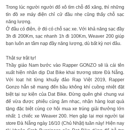
Trong lúc người người đổ xô tìm chỗ đổ xăng, thì những
tín đồ xe máy điện chỉ cử đầu nhẹ cũng thấy chỗ sạc
năng lượng.
Ở đâu có điện, ở đó có chỗ sạc xe. Với khả năng sạc đầy
3h đi 200Km, sạc nhanh 1h đi 100Km, Weaver 200 giúp
bạn luôn an tâm nạp đầy năng lượng, dù bất kỳ nơi đâu.
Thật sự trật tự!
Thầy giáo Nam bước vào Rapper GONZO sẽ là cái tên
xuất hiện nhân dịp Dat Bike khai trương store Đà Nẵng.
Với loạt hit từng khuấy đảo Rap Việt 2019, Rapper
Gonzo hẳn sẽ mang đến bầu không khí cuồng nhiệt đặt
biệt tại sự kiện của Dat Bike. Đừng quên ghé chung vui
để vừa được phiêu cùng âm nhạc, nhận hàng loạt quà
tặng đặc biệt cùng cơ hội mua xe trúng giải thưởng lớn
nhất: 1 chiếc xe Weaver 200. Hẹn gặp lại mọi người tại
store Đà Nẵng ngày 16/10 (Chủ Nhật) tuần này! Hiện nay