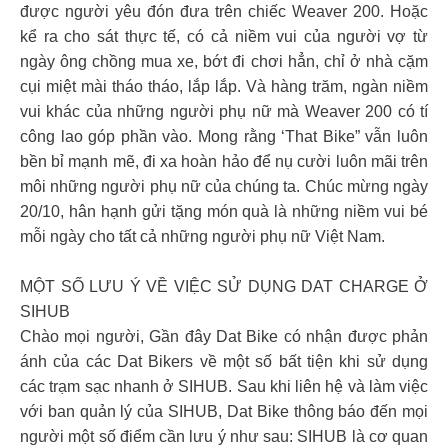
được người yêu đón đưa trên chiếc Weaver 200. Hoặc
kể ra cho sát thực tế, có cả niềm vui của người vợ từ
ngày ông chồng mua xe, bớt đi chơi hẳn, chỉ ở nhà cặm
cụi miệt mài tháo tháo, lắp lắp. Và hàng trăm, ngàn niềm
vui khác của những người phụ nữ mà Weaver 200 có tí
công lao góp phần vào. Mong rằng ‘That Bike” vẫn luôn
bền bỉ mạnh mẽ, đi xa hoàn hảo để nụ cười luôn mãi trên
môi những người phụ nữ của chúng ta. Chúc mừng ngày
20/10, hân hạnh gửi tặng món quà là những niềm vui bé
mỗi ngày cho tất cả những người phụ nữ Việt Nam.
MỘT SỐ LƯU Ý VỀ VIỆC SỬ DỤNG DAT CHARGE Ở
SIHUB
Chào mọi người, Gần đây Dat Bike có nhận được phản
ánh của các Dat Bikers về một số bất tiện khi sử dụng
các trạm sạc nhanh ở SIHUB. Sau khi liên hệ và làm việc
với ban quản lý của SIHUB, Dat Bike thông báo đến mọi
người một số điểm cần lưu ý như sau: SIHUB là cơ quan