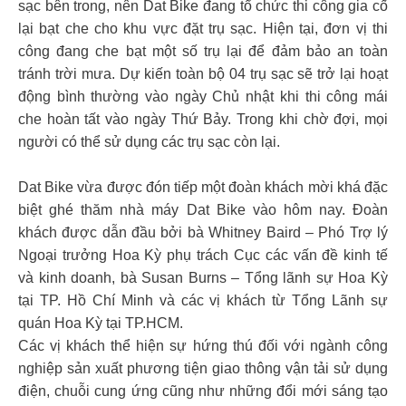
sạc bên trong, nên Dat Bike đang tổ chức thi công gia cố
lại bạt che cho khu vực đặt trụ sạc. Hiện tại, đơn vị thi
công đang che bạt một số trụ lại để đảm bảo an toàn
tránh trời mưa. Dự kiến toàn bộ 04 trụ sạc sẽ trở lại hoạt
động bình thường vào ngày Chủ nhật khi thi công mái
che hoàn tất vào ngày Thứ Bảy. Trong khi chờ đợi, mọi
người có thể sử dụng các trụ sạc còn lại.
Dat Bike vừa được đón tiếp một đoàn khách mời khá đặc
biệt ghé thăm nhà máy Dat Bike vào hôm nay. Đoàn
khách được dẫn đầu bởi bà Whitney Baird – Phó Trợ lý
Ngoại trưởng Hoa Kỳ phụ trách Cục các vấn đề kinh tế
và kinh doanh, bà Susan Burns – Tổng lãnh sự Hoa Kỳ
tại TP. Hồ Chí Minh và các vị khách từ Tổng Lãnh sự
quán Hoa Kỳ tại TP.HCM.
Các vị khách thể hiện sự hứng thú đối với ngành công
nghiệp sản xuất phương tiện giao thông vận tải sử dụng
điện, chuỗi cung ứng cũng như những đổi mới sáng tạo