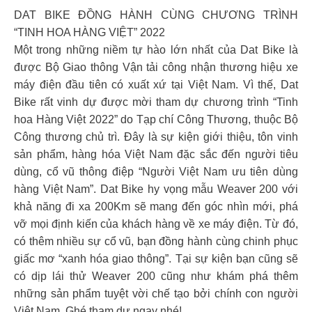
DAT BIKE ĐỒNG HÀNH CÙNG CHƯƠNG TRÌNH
“TINH HOA HÀNG VIỆT” 2022
Một trong những niềm tự hào lớn nhất của Dat Bike là
được Bộ Giao thông Vận tải công nhận thương hiệu xe
máy điện đầu tiên có xuất xứ tại Việt Nam. Vì thế, Dat
Bike rất vinh dự được mời tham dự chương trình “Tinh
hoa Hàng Việt 2022” do Tạp chí Công Thương, thuộc Bộ
Công thương chủ trì. Đây là sự kiện giới thiệu, tôn vinh
sản phẩm, hàng hóa Việt Nam đặc sắc đến người tiêu
dùng, cổ vũ thông điệp “Người Việt Nam ưu tiên dùng
hàng Việt Nam”. Dat Bike hy vọng mẫu Weaver 200 với
khả năng đi xa 200Km sẽ mang đến góc nhìn mới, phá
vỡ mọi định kiến của khách hàng về xe máy điện. Từ đó,
có thêm nhiều sự cổ vũ, bạn đồng hành cùng chinh phục
giấc mơ “xanh hóa giao thông”. Tại sự kiện bạn cũng sẽ
có dịp lái thử Weaver 200 cũng như khám phá thêm
những sản phẩm tuyệt vời chế tạo bởi chính con người
Việt Nam. Ghé tham dự ngay nhé!