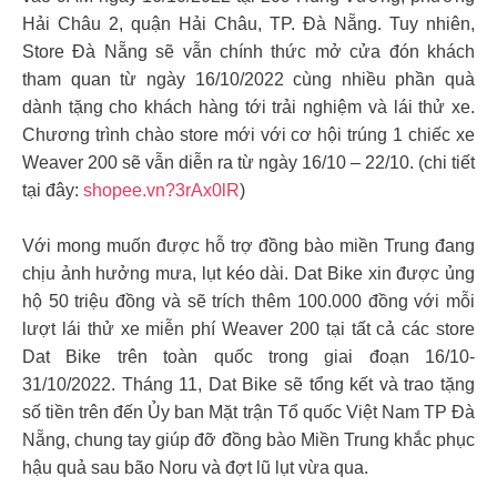
Hải Châu 2, quận Hải Châu, TP. Đà Nẵng. Tuy nhiên,
Store Đà Nẵng sẽ vẫn chính thức mở cửa đón khách
tham quan từ ngày 16/10/2022 cùng nhiều phần quà
dành tặng cho khách hàng tới trải nghiệm và lái thử xe.
Chương trình chào store mới với cơ hội trúng 1 chiếc xe
Weaver 200 sẽ vẫn diễn ra từ ngày 16/10 – 22/10. (chi tiết
tại đây:
shopee.vn?3rAx0lR
)
Với mong muốn được hỗ trợ đồng bào miền Trung đang
chịu ảnh hưởng mưa, lụt kéo dài. Dat Bike xin được ủng
hộ 50 triệu đồng và sẽ trích thêm 100.000 đồng với mỗi
lượt lái thử xe miễn phí Weaver 200 tại tất cả các store
Dat Bike trên toàn quốc trong giai đoạn 16/10-
31/10/2022. Tháng 11, Dat Bike sẽ tổng kết và trao tặng
số tiền trên đến Ủy ban Mặt trận Tổ quốc Việt Nam TP Đà
Nẵng, chung tay giúp đỡ đồng bào Miền Trung khắc phục
hậu quả sau bão Noru và đợt lũ lụt vừa qua.