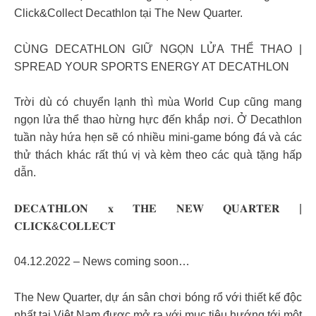
Click&Collect Decathlon tại The New Quarter.
CÙNG DECATHLON GIỮ NGỌN LỬA THỂ THAO |
SPREAD YOUR SPORTS ENERGY AT DECATHLON
Trời dù có chuyển lạnh thì mùa World Cup cũng mang
ngọn lửa thể thao hừng hực đến khắp nơi. Ở Decathlon
tuần này hứa hẹn sẽ có nhiều mini-game bóng đá và các
thử thách khác rất thú vị và kèm theo các quà tặng hấp
dẫn.
𝐃𝐄𝐂𝐀𝐓𝐇𝐋𝐎𝐍 𝐱 𝐓𝐇𝐄 𝐍𝐄𝐖 𝐐𝐔𝐀𝐑𝐓𝐄𝐑 |
𝐂𝐋𝐈𝐂𝐊&𝐂𝐎𝐋𝐋𝐄𝐂𝐓
04.12.2022 – News coming soon…
The New Quarter, dự án sân chơi bóng rổ với thiết kế độc
nhất tại Việt Nam được mở ra với mục tiêu hướng tới một