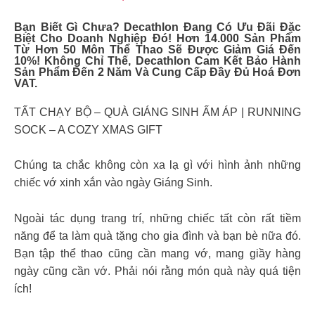
Bạn Biết Gì Chưa? Decathlon Đang Có Ưu Đãi Đặc
Biệt Cho Doanh Nghiệp Đó! Hơn 14.000 Sản Phẩm
Từ Hơn 50 Môn Thể Thao Sẽ Được Giảm Giá Đến
10%! Không Chỉ Thế, Decathlon Cam Kết Bảo Hành
Sản Phẩm Đến 2 Năm Và Cung Cấp Đầy Đủ Hoá Đơn
VAT.
TẤT CHẠY BỘ – QUÀ GIÁNG SINH ẤM ÁP | RUNNING
SOCK – A COZY XMAS GIFT
Chúng ta chắc không còn xa lạ gì với hình ảnh những
chiếc vớ xinh xắn vào ngày Giáng Sinh.
Ngoài tác dụng trang trí, những chiếc tất còn rất tiềm
năng để ta làm quà tặng cho gia đình và bạn bè nữa đó.
Bạn tập thể thao cũng cần mang vớ, mang giầy hàng
ngày cũng cần vớ. Phải nói rằng món quà này quá tiện
ích!