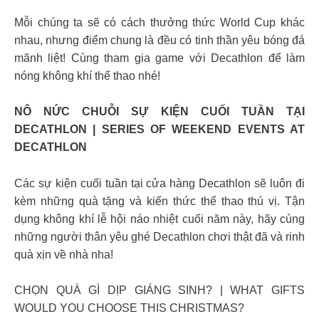
Mỗi chúng ta sẽ có cách thưởng thức World Cup khác
nhau, nhưng điểm chung là đều có tinh thần yêu bóng đá
mãnh liệt! Cùng tham gia game với Decathlon để làm
nóng không khí thể thao nhé!
NÔ NỨC CHUỖI SỰ KIỆN CUỐI TUẦN TẠI
DECATHLON | SERIES OF WEEKEND EVENTS AT
DECATHLON
Các sự kiện cuối tuần tại cửa hàng Decathlon sẽ luôn đi
kèm những quà tặng và kiến thức thể thao thú vị. Tận
dụng không khí lễ hội náo nhiệt cuối năm này, hãy cùng
những người thân yêu ghé Decathlon chơi thật đã và rinh
quà xịn về nhà nha!
CHỌN QUÀ GÌ DỊP GIÁNG SINH? | WHAT GIFTS
WOULD YOU CHOOSE THIS CHRISTMAS?