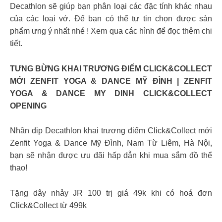
Decathlon sẽ giúp bạn phân loại các đặc tính khác nhau
của các loại vớ. Để bạn có thể tự tin chọn được sản
phẩm ưng ý nhất nhé ! Xem qua các hình để đọc thêm chi
tiết.
TƯNG BỪNG KHAI TRƯƠNG ĐIỂM CLICK&COLLECT
MỚI ZENFIT YOGA & DANCE MỸ ĐÌNH | ZENFIT
YOGA & DANCE MY DINH CLICK&COLLECT
OPENING
Nhân dịp Decathlon khai trương điểm Click&Collect mới
Zenfit Yoga & Dance Mỹ Đình, Nam Từ Liêm, Hà Nội,
bạn sẽ nhận được ưu đãi hấp dẫn khi mua sắm đồ thể
thao!
Tặng dây nhảy JR 100 trị giá 49k khi có hoá đơn
Click&Collect từ 499k