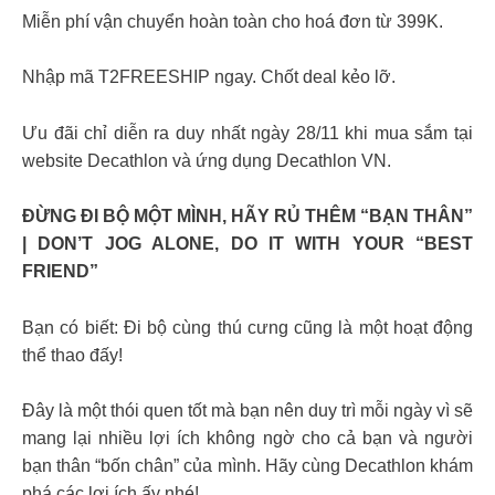
Miễn phí vận chuyển hoàn toàn cho hoá đơn từ 399K.
Nhập mã T2FREESHIP ngay. Chốt deal kẻo lỡ.
Ưu đãi chỉ diễn ra duy nhất ngày 28/11 khi mua sắm tại
website Decathlon và ứng dụng Decathlon VN.
ĐỪNG ĐI BỘ MỘT MÌNH, HÃY RỦ THÊM “BẠN THÂN”
| DON’T JOG ALONE, DO IT WITH YOUR “BEST
FRIEND”
Bạn có biết: Đi bộ cùng thú cưng cũng là một hoạt động
thể thao đấy!
Đây là một thói quen tốt mà bạn nên duy trì mỗi ngày vì sẽ
mang lại nhiều lợi ích không ngờ cho cả bạn và người
bạn thân “bốn chân” của mình. Hãy cùng Decathlon khám
phá các lợi ích ấy nhé!