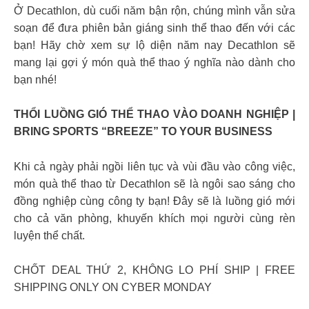
Ở Decathlon, dù cuối năm bận rộn, chúng mình vẫn sửa
soạn để đưa phiên bản giáng sinh thể thao đến với các
bạn! Hãy chờ xem sự lộ diện năm nay Decathlon sẽ
mang lại gợi ý món quà thể thao ý nghĩa nào dành cho
bạn nhé!
THỔI LUỒNG GIÓ THỂ THAO VÀO DOANH NGHIỆP |
BRING SPORTS “BREEZE” TO YOUR BUSINESS
Khi cả ngày phải ngồi liên tục và vùi đầu vào công việc,
món quà thể thao từ Decathlon sẽ là ngôi sao sáng cho
đồng nghiệp cùng công ty bạn! Đây sẽ là luồng gió mới
cho cả văn phòng, khuyến khích mọi người cùng rèn
luyện thể chất.
CHỐT DEAL THỨ 2, KHÔNG LO PHÍ SHIP | FREE
SHIPPING ONLY ON CYBER MONDAY