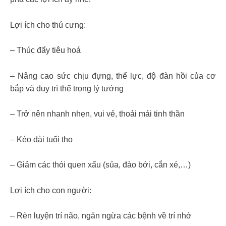
Lợi ích cho thú cưng:
– Thúc đẩy tiêu hoá
– Nâng cao sức chịu đựng, thể lực, độ đàn hồi của cơ
bắp và duy trì thể trọng lý tưởng
– Trở nên nhanh nhẹn, vui vẻ, thoải mái tinh thần
– Kéo dài tuổi thọ
– Giảm các thói quen xấu (sủa, đào bới, cắn xé,…)
Lợi ích cho con người:
– Rèn luyện trí não, ngăn ngừa các bệnh về trí nhớ