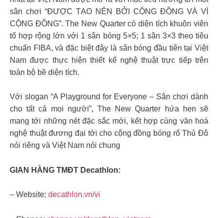
sân chơi “ĐƯỢC TẠO NÊN BỞI CỘNG ĐỒNG VÀ VÌ
CỘNG ĐỒNG”. The New Quarter có diện tích khuôn viên
tổ hợp rộng lớn với 1 sân bóng 5×5; 1 sân 3×3 theo tiêu
chuẩn FIBA, và đặc biệt đây là sân bóng đầu tiên tại Việt
Nam được thực hiện thiết kế nghệ thuật trực tiếp trên
toàn bộ bề diện tích.
Với slogan “A Playground for Everyone – Sân chơi dành
cho tất cả mọi người”, The New Quarter hứa hẹn sẽ
mang tới những nét đặc sắc mới, kết hợp cùng văn hoá
nghệ thuật đương đại tới cho cộng đồng bóng rổ Thủ Đô
nói riêng và Việt Nam nói chung
GIAN HÀNG TMĐT Decathlon:
– Website:
decathlon.vn/vi