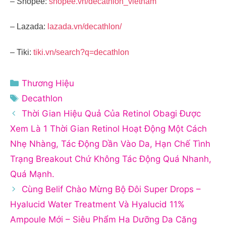
– Shopee:
shopee.vn/decathlon_vietnam
– Lazada:
lazada.vn/decathlon/
– Tiki:
tiki.vn/search?q=decathlon
Danh
Thương Hiệu
mục
Thẻ
Decathlon
Thời Gian Hiệu Quả Của Retinol Obagi Được
Xem Là 1 Thời Gian Retinol Hoạt Động Một Cách
Nhẹ Nhàng, Tác Động Dần Vào Da, Hạn Chế Tình
Trạng Breakout Chứ Không Tác Động Quá Nhanh,
Quá Mạnh.
Cùng Belif Chào Mừng Bộ Đôi Super Drops –
Hyalucid Water Treatment Và Hyalucid 11%
Ampoule Mới – Siêu Phẩm Ha Dưỡng Da Căng