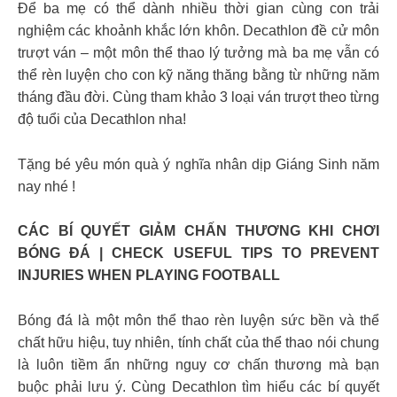
Để ba mẹ có thể dành nhiều thời gian cùng con trải
nghiệm các khoảnh khắc lớn khôn. Decathlon đề cử môn
trượt ván – một môn thể thao lý tưởng mà ba mẹ vẫn có
thể rèn luyện cho con kỹ năng thăng bằng từ những năm
tháng đầu đời. Cùng tham khảo 3 loại ván trượt theo từng
độ tuổi của Decathlon nha!
Tặng bé yêu món quà ý nghĩa nhân dịp Giáng Sinh năm
nay nhé !
CÁC BÍ QUYẾT GIẢM CHẤN THƯƠNG KHI CHƠI
BÓNG ĐÁ | CHECK USEFUL TIPS TO PREVENT
INJURIES WHEN PLAYING FOOTBALL
Bóng đá là một môn thể thao rèn luyện sức bền và thể
chất hữu hiệu, tuy nhiên, tính chất của thể thao nói chung
là luôn tiềm ẩn những nguy cơ chấn thương mà bạn
buộc phải lưu ý. Cùng Decathlon tìm hiểu các bí quyết