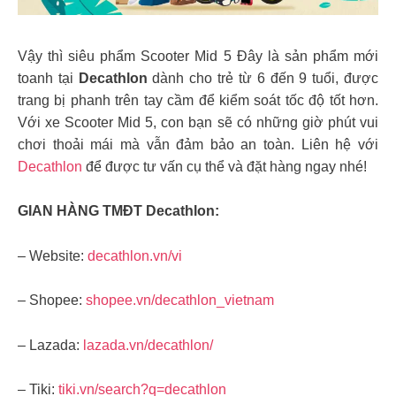
Vậy thì siêu phẩm Scooter Mid 5 Đây là sản phẩm mới
toanh tại
Decathlon
dành cho trẻ từ 6 đến 9 tuổi, được
trang bị phanh trên tay cầm để kiểm soát tốc độ tốt hơn.
Với xe Scooter Mid 5, con bạn sẽ có những giờ phút vui
chơi thoải mái mà vẫn đảm bảo an toàn. Liên hệ với
Decathlon
để được tư vấn cụ thể và đặt hàng ngay nhé!
GIAN HÀNG TMĐT Decathlon:
– Website:
decathlon.vn/vi
– Shopee:
shopee.vn/decathlon_vietnam
– Lazada:
lazada.vn/decathlon/
– Tiki:
tiki.vn/search?q=decathlon