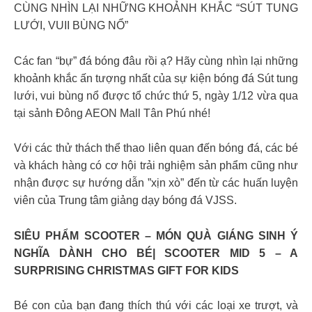
CÙNG NHÌN LẠI NHỮNG KHOẢNH KHẮC “SÚT TUNG
LƯỚI, VUII BÙNG NỔ”
Các fan “bự” đá bóng đâu rồi ạ? Hãy cùng nhìn lại những
khoảnh khắc ấn tượng nhất của sự kiện bóng đá Sút tung
lưới, vui bùng nổ được tổ chức thứ 5, ngày 1/12 vừa qua
tại sảnh Đông AEON Mall Tân Phú nhé!
Với các thử thách thể thao liên quan đến bóng đá, các bé
và khách hàng có cơ hội trải nghiệm sản phẩm cũng như
nhận được sự hướng dẫn ”xịn xò” đến từ các huấn luyện
viên của Trung tâm giảng dạy bóng đá VJSS.
SIÊU PHẨM SCOOTER – MÓN QUÀ GIÁNG SINH Ý
NGHĨA DÀNH CHO BÉ| SCOOTER MID 5 – A
SURPRISING CHRISTMAS GIFT FOR KIDS
Bé con của bạn đang thích thú với các loại xe trượt, và