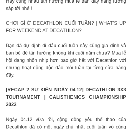
Hãy cùng nhau tận hưởng mùa lễ tràn đầy năng lượng
sắp tới nhé !
CHƠI GÌ Ở DECATHLON CUỐI TUẦN? | WHAT’S UP
FOR WEEKEND AT DECATHLON?
Bạn đã dự định đi đâu cuối tuần này cùng gia đình và
bạn bè để tận hưởng không khí cuối năm chưa? Mùa lễ
hội đang nhộn nhịp hơn bao giờ hết với Decathlon với
những hoạt động độc đáo mỗi tuần tại từng cửa hàng
đấy.
[RECAP 2 SỰ KIỆN NGÀY 04.12] DECATHLON 3X3
TOURNAMENT | CALISTHENICS CHAMPIONSHIP
2022
Ngày 04.12 vừa rồi, cộng đồng yêu thể thao của
Decathlon đã có một ngày chủ nhật cuối tuần vô cùng