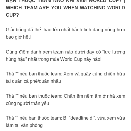
BẠN THUỘC TEAM NÀO KHI XEM WORLD CUP? |
WHICH TEAM ARE YOU WHEN WATCHING WORLD
CUP?
Giải bóng đá thể thao lớn nhất hành tinh đang nóng hơn
bao giờ hết!
Cùng điểm danh xem team nào dưới đây có “lực lượng
hùng hậu” nhất trong mùa World Cup này nào!!
Thả “” nếu bạn thuộc team: Xem và quẩy cùng chiến hữu
tại quán cà phê/quán nhậu
Thả “” nếu bạn thuộc team: Chăn êm nệm ấm ở nhà xem
cùng người thân yêu
Thả “” nếu bạn thuộc team: Bị “deadline dí”, vừa xem vừa
làm tại văn phòng