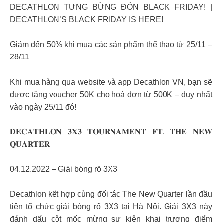
DECATHLON TƯNG BỪNG ĐÓN BLACK FRIDAY! |
DECATHLON’S BLACK FRIDAY IS HERE!
Giảm đến 50% khi mua các sản phẩm thể thao từ 25/11 –
28/11
Khi mua hàng qua website và app Decathlon VN, bạn sẽ
được tặng voucher 50K cho hoá đơn từ 500K – duy nhất
vào ngày 25/11 đó!
𝐃𝐄𝐂𝐀𝐓𝐇𝐋𝐎𝐍 𝟑𝐗𝟑 𝐓𝐎𝐔𝐑𝐍𝐀𝐌𝐄𝐍𝐓 𝐅𝐓. 𝐓𝐇𝐄 𝐍𝐄𝐖
𝐐𝐔𝐀𝐑𝐓𝐄𝐑
04.12.2022 – Giải bóng rổ 3X3
Decathlon kết hợp cùng đối tác The New Quarter lần đầu
tiên tổ chức giải bóng rổ 3X3 tại Hà Nội. Giải 3X3 này
đánh dấu cột mốc mừng sự kiện khai trương điểm