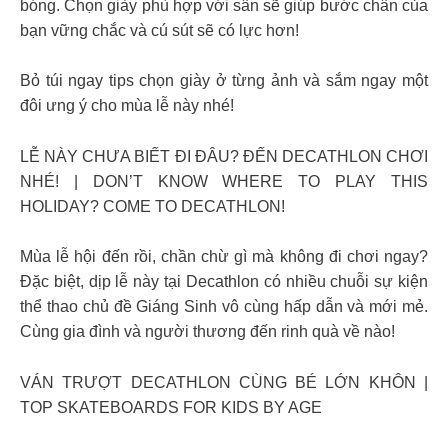
bóng. Chọn giày phù hợp với sân sẽ giúp bước chân của
bạn vững chắc và cú sút sẽ có lực hơn!
Bỏ túi ngay tips chọn giày ở từng ảnh và sắm ngay một
đôi ưng ý cho mùa lễ này nhé!
LỄ NÀY CHƯA BIẾT ĐI ĐÂU? ĐẾN DECATHLON CHƠI
NHÉ! | DON’T KNOW WHERE TO PLAY THIS
HOLIDAY? COME TO DECATHLON!
Mùa lễ hội đến rồi, chần chừ gì mà không đi chơi ngay?
Đặc biệt, dịp lễ này tại Decathlon có nhiều chuỗi sự kiện
thể thao chủ đề Giáng Sinh vô cùng hấp dẫn và mới mẻ.
Cùng gia đình và người thương đến rinh quà về nào!
VÁN TRƯỢT DECATHLON CÙNG BÉ LỚN KHÔN |
TOP SKATEBOARDS FOR KIDS BY AGE