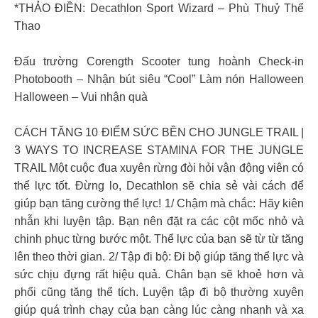
*THẢO ĐIỀN: Decathlon Sport Wizard – Phù Thuỷ Thể
Thao
Đấu trường Corength Scooter tung hoành Check-in
Photobooth – Nhận bút siêu “Cool” Làm nón Halloween
Halloween – Vui nhận quà
CÁCH TĂNG 10 ĐIỂM SỨC BỀN CHO JUNGLE TRAIL |
3 WAYS TO INCREASE STAMINA FOR THE JUNGLE
TRAIL Một cuộc đua xuyên rừng đòi hỏi vận động viên có
thể lực tốt. Đừng lo, Decathlon sẽ chia sẻ vài cách để
giúp bạn tăng cường thể lực! 1/ Chậm mà chắc: Hãy kiên
nhẫn khi luyện tập. Bạn nên đặt ra các cột mốc nhỏ và
chinh phục từng bước một. Thể lực của bạn sẽ từ từ tăng
lên theo thời gian. 2/ Tập đi bộ: Đi bộ giúp tăng thể lực và
sức chịu đựng rất hiệu quả. Chân bạn sẽ khoẻ hơn và
phổi cũng tăng thể tích. Luyện tập đi bộ thường xuyên
giúp quá trình chạy của bạn càng lúc càng nhanh và xa