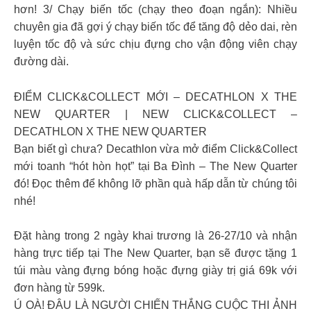
hơn! 3/ Chạy biến tốc (chạy theo đoạn ngắn): Nhiều
chuyên gia đã gợi ý chạy biến tốc để tăng độ dẻo dai, rèn
luyện tốc độ và sức chịu đựng cho vận động viên chạy
đường dài.
ĐIỂM CLICK&COLLECT MỚI – DECATHLON X THE
NEW QUARTER | NEW CLICK&COLLECT –
DECATHLON X THE NEW QUARTER
Bạn biết gì chưa? Decathlon vừa mở điểm Click&Collect
mới toanh “hót hòn họt” tại Ba Đình – The New Quarter
đó! Đọc thêm để không lỡ phần quà hấp dẫn từ chúng tôi
nhé!
Đặt hàng trong 2 ngày khai trương là 26-27/10 và nhận
hàng trực tiếp tại The New Quarter, bạn sẽ được tặng 1
túi màu vàng đựng bóng hoặc đựng giày trị giá 69k với
đơn hàng từ 599k.
Ú OÀ! ĐÂU LÀ NGƯỜI CHIẾN THẮNG CUỘC THI ẢNH