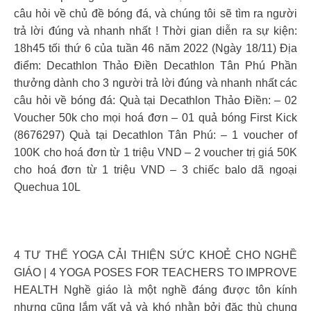
câu hỏi về chủ đề bóng đá, và chúng tôi sẽ tìm ra người
trả lời đúng và nhanh nhất ! Thời gian diễn ra sự kiện:
18h45 tối thứ 6 của tuần 46 năm 2022 (Ngày 18/11) Địa
điểm: Decathlon Thảo Điền Decathlon Tân Phú Phần
thưởng dành cho 3 người trả lời đúng và nhanh nhất các
câu hỏi về bóng đá: Quà tại Decathlon Thảo Điền: – 02
Voucher 50k cho mọi hoá đơn – 01 quả bóng First Kick
(8676297) Quà tại Decathlon Tân Phú: – 1 voucher of
100K cho hoá đơn từ 1 triệu VND – 2 voucher trị giá 50K
cho hoá đơn từ 1 triệu VND – 3 chiếc balo dã ngoại
Quechua 10L
4 TƯ THẾ YOGA CẢI THIỆN SỨC KHOẺ CHO NGHỀ
GIÁO | 4 YOGA POSES FOR TEACHERS TO IMPROVE
HEALTH Nghề giáo là một nghề đáng được tôn kính
nhưng cũng lắm vất vả và khó nhằn bởi đặc thù chung