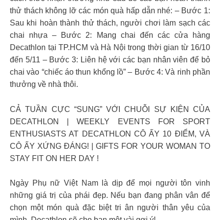
thử thách không lỡ các món quà hấp dẫn nhé: – Bước 1:
Sau khi hoàn thành thử thách, người chơi làm sạch các
chai nhựa – Bước 2: Mang chai đến các cửa hàng
Decathlon tại TP.HCM và Hà Nội trong thời gian từ 16/10
đến 5/11 – Bước 3: Liên hệ với các bạn nhân viên để bỏ
chai vào “chiếc áo thun khổng lồ” – Bước 4: Và rinh phần
thưởng về nhà thôi.
CẢ TUẦN CỰC “SUNG” VỚI CHUỖI SỰ KIỆN CỦA
DECATHLON | WEEKLY EVENTS FOR SPORT
ENTHUSIASTS AT DECATHLON CÔ ẤY 10 ĐIỂM, VÀ
CÔ ẤY XỨNG ĐÁNG! | GIFTS FOR YOUR WOMAN TO
STAY FIT ON HER DAY !
Ngày Phụ nữ Việt Nam là dịp để mọi người tôn vinh
những giá trị của phái đẹp. Nếu bạn đang phân vân để
chọn một món quà đặc biệt tri ân người thân yêu của
mình, Decathlon sẽ cho bạn một vài gợi ý!