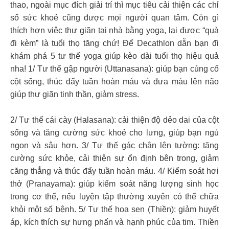
thao, ngoài mục đích giải trí thì mục tiêu cải thiện các chỉ
số sức khoẻ cũng được mọi người quan tâm. Còn gì
thích hơn việc thư giãn tại nhà bằng yoga, lại được “quà
đi kèm” là tuổi thọ tăng chứ! Để Decathlon dẫn bạn đi
khám phá 5 tư thế yoga giúp kèo dài tuổi thọ hiệu quả
nha! 1/ Tư thế gập người (Uttanasana): giúp bạn củng cố
cột sống, thúc đẩy tuần hoàn máu và đưa máu lên não
giúp thư giãn tinh thần, giảm stress.
2/ Tư thế cái cày (Halasana): cải thiện độ dẻo dai của cột
sống và tăng cường sức khoẻ cho lưng, giúp bạn ngủ
ngon và sâu hơn. 3/ Tư thế gác chân lên tường: tăng
cường sức khỏe, cải thiện sự ổn định bên trong, giảm
căng thẳng và thúc đẩy tuần hoàn máu. 4/ Kiểm soát hơi
thở (Pranayama): giúp kiểm soát năng lượng sinh học
trong cơ thể, nếu luyện tập thường xuyên có thể chữa
khỏi một số bệnh. 5/ Tư thế hoa sen (Thiền): giảm huyết
áp, kích thích sự hưng phấn và hạnh phúc của tim. Thiền