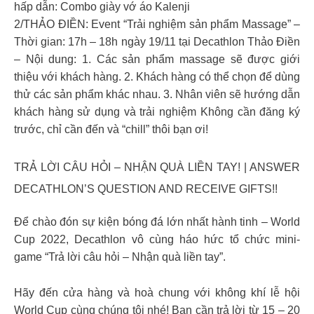
hấp dẫn: Combo giày vớ áo Kalenji
2/THẢO ĐIỀN: Event “Trải nghiệm sản phẩm Massage” –
Thời gian: 17h – 18h ngày 19/11 tại Decathlon Thảo Điền
– Nội dung: 1. Các sản phẩm massage sẽ được giới
thiệu với khách hàng. 2. Khách hàng có thể chọn để dùng
thử các sản phẩm khác nhau. 3. Nhân viên sẽ hướng dẫn
khách hàng sử dụng và trải nghiệm Không cần đăng ký
trước, chỉ cần đến và “chill” thôi bạn ơi!
TRẢ LỜI CÂU HỎI – NHẬN QUÀ LIỀN TAY! | ANSWER
DECATHLON’S QUESTION AND RECEIVE GIFTS!!
Để chào đón sự kiện bóng đá lớn nhất hành tinh – World
Cup 2022, Decathlon vô cùng háo hức tổ chức mini-
game “Trả lời câu hỏi – Nhận quà liền tay”.
Hãy đến cửa hàng và hoà chung với không khí lễ hội
World Cup cùng chúng tôi nhé! Bạn cần trả lời từ 15 – 20