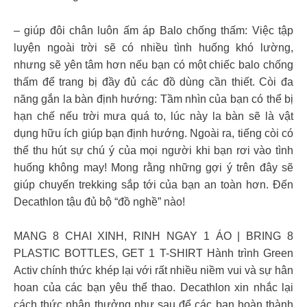
– giúp đôi chân luôn ấm áp Balo chống thấm: Việc tập
luyện ngoài trời sẽ có nhiều tình huống khó lường,
nhưng sẽ yên tâm hơn nếu bạn có một chiếc balo chống
thấm để trang bị đầy đủ các đồ dùng cần thiết. Còi đa
năng gắn la bàn định hướng: Tầm nhìn của bạn có thể bị
hạn chế nếu trời mưa quá to, lúc này la bàn sẽ là vật
dụng hữu ích giúp bạn định hướng. Ngoài ra, tiếng còi có
thể thu hút sự chú ý của mọi người khi bạn rơi vào tình
huống không may! Mong rằng những gợi ý trên đây sẽ
giúp chuyến trekking sắp tới của bạn an toàn hơn. Đến
Decathlon tậu đủ bộ “đồ nghề” nào!
MANG 8 CHAI XINH, RINH NGAY 1 ÁO | BRING 8
PLASTIC BOTTLES, GET 1 T-SHIRT Hành trình Green
Activ chính thức khép lại với rất nhiều niềm vui và sự hân
hoan của các bạn yêu thể thao. Decathlon xin nhắc lại
cách thức nhận thưởng như sau để các bạn hoàn thành