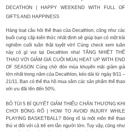
DECATHON | HAPPY WEEKEND WITH FULL OF
GIFTS AND HAPPINESS
Hàng loạt câu hỏi thể thao của Decathlon, cũng như các
buổi cung cấp kiến thức nhất định sẽ giúp bạn có một trải
nghiệm cuối tuần thật tuyệt vời! Cùng check xem tuần
này có gì vui tại Decathlon nha! TĂNG NHIỆT THỂ
THAO VỚI GIẢM GIÁ CUỐI MÙA| HEAT UP WITH END
OF SEASON Cùng chờ đón mùa khuyến mãi giảm giá
lớn nhất trong năm của Decathlon, kéo dài từ ngày 9/11 –
21/11. Bạn có thể tha hồ mua sắm các sản phẩm thể thao
với ưu đãi lên đến 50%.
BỎ TÚI 5 BÍ QUYẾT GIẢM THIỂU CHẤN THƯƠNG KHI
CHƠI BÓNG RỔ | HOW TO AVOID INJURY WHILE
PLAYING BASKETBALL? Bóng rổ là một môn thể thao
thú vị đối với cả trẻ em lẫn người lớn. Tuy vậy, cũng như