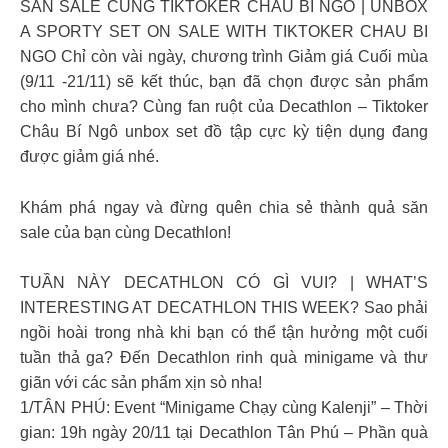
SĂN SALE CÙNG TIKTOKER CHÂU BÍ NGÔ | UNBOX
A SPORTY SET ON SALE WITH TIKTOKER CHAU BI
NGO ​Chỉ còn vài ngày, chương trình Giảm giá Cuối mùa
(9/11 -21/11) sẽ kết thúc​, bạn đã chọn được sản phẩm
cho mình chưa? Cùng fan ruột của Decathlon – Tiktoker
Châu Bí Ngô unbox set đồ tập cực kỳ tiện dụng đang
được giảm giá nhé.
Khám phá ngay và đừng quên chia sẻ thành quả săn
sale của bạn cùng Decathlon!
TUẦN NÀY DECATHLON CÓ GÌ VUI? | WHAT’S
INTERESTING AT DECATHLON THIS WEEK? Sao phải
ngồi hoài trong nhà khi bạn có thể tận hưởng một cuối
tuần thả ga? Đến Decathlon rinh quà minigame và thư
giãn với các sản phẩm xịn sò nha!
1/TÂN PHÚ: Event “Minigame Chạy cùng Kalenji” – Thời
gian: 19h ngày 20/11 tại Decathlon Tân Phú – Phần quà