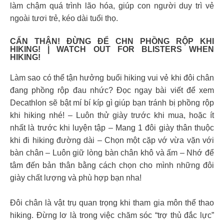
làm chậm quá trình lão hóa, giúp con người duy trì vẻ
ngoài tươi trẻ, kéo dài tuổi thọ.
CẨN THẬN! ĐỪNG ĐỂ CHN PHỒNG RỘP KHI
HIKING! | WATCH OUT FOR BLISTERS WHEN
HIKING!
Làm sao có thể tận hưởng buổi hiking vui vẻ khi đôi chân
đang phồng rộp đau nhức? Đọc ngay bài viết để xem
Decathlon sẽ bật mí bí kíp gì giúp bạn tránh bị phồng rộp
khi hiking nhé! – Luôn thử giày trước khi mua, hoặc ít
nhất là trước khi luyện tập – Mang 1 đôi giày thân thuộc
khi đi hiking đường dài – Chọn một cặp vớ vừa vặn với
bàn chân – Luôn giữ lòng bàn chân khô và ấm – Nhớ để
tâm đến bản thân bằng cách chọn cho mình những đôi
giày chất lượng và phù hợp bạn nha!
Đôi chân là vật trụ quan trọng khi tham gia môn thể thao
hiking. Đừng lơ là trong việc chăm sóc “trợ thủ đắc lực”