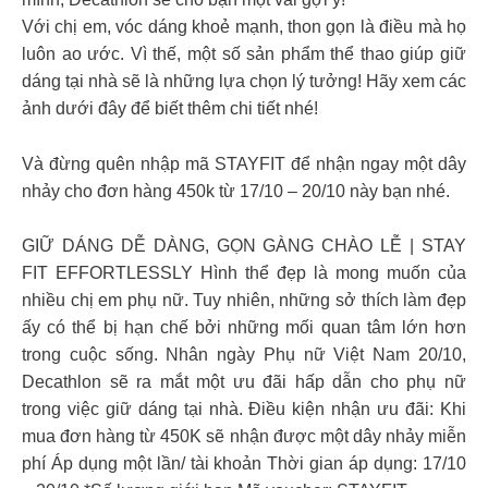
Với chị em, vóc dáng khoẻ mạnh, thon gọn là điều mà họ
luôn ao ước. Vì thế, một số sản phẩm thể thao giúp giữ
dáng tại nhà sẽ là những lựa chọn lý tưởng! Hãy xem các
ảnh dưới đây để biết thêm chi tiết nhé!
Và đừng quên nhập mã STAYFIT để nhận ngay một dây
nhảy cho đơn hàng 450k từ 17/10 – 20/10 này bạn nhé.
GIỮ DÁNG DỄ DÀNG, GỌN GÀNG CHÀO LỄ | STAY
FIT EFFORTLESSLY Hình thể đẹp là mong muốn của
nhiều chị em phụ nữ. Tuy nhiên, những sở thích làm đẹp
ấy có thể bị hạn chế bởi những mối quan tâm lớn hơn
trong cuộc sống. Nhân ngày Phụ nữ Việt Nam 20/10,
Decathlon sẽ ra mắt một ưu đãi hấp dẫn cho phụ nữ
trong việc giữ dáng tại nhà. Điều kiện nhận ưu đãi: Khi
mua đơn hàng từ 450K sẽ nhận được một dây nhảy miễn
phí Áp dụng một lần/ tài khoản Thời gian áp dụng: 17/10