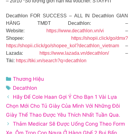
– 20/10 *Số lượng giới hạn Mã voucher: STAYFIT
Decathlon FOR SUCCESS – ALL IN Decathlon GIAN
HÀNG TMĐT Decathlon: –
Website:
https://www.decathlon.vn/vi
–
Shopee:
https://shopii.click/go/dmx?
https://shopii.click/go/shopee_kol?decathlon_vietnam
–
Lazada:
https://www.lazada.vn/decathlon/
–
Tiki:
https://tiki.vn/search?q=decathlon
Danh
Thương Hiệu
mục
Thẻ
Decathlon
Hãy Để Cole Haan Gợi Ý Cho Bạn 1 Vài Lựa
Chọn Mới Cho Tủ Giày Của Mình Với Những Đôi
Giày Thể Thao Được Yêu Thích Nhất Tuần Qua.
Thảm Medicar Sẽ Được Uống Cong Theo Form
Xe, Ôm Trọn Con Ngựa Ở Hàng Ghế 2 Bụi Bẩn,