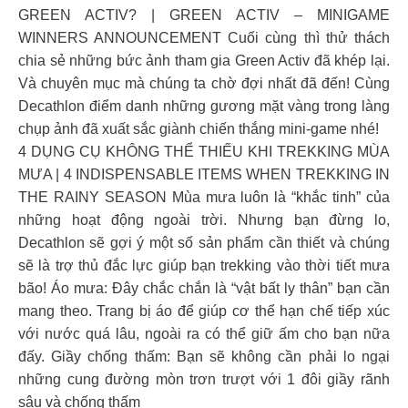
GREEN ACTIV? | GREEN ACTIV – MINIGAME
WINNERS ANNOUNCEMENT Cuối cùng thì thử thách
chia sẻ những bức ảnh tham gia Green Activ đã khép lại.
Và chuyên mục mà chúng ta chờ đợi nhất đã đến! Cùng
Decathlon điểm danh những gương mặt vàng trong làng
chụp ảnh đã xuất sắc giành chiến thắng mini-game nhé!
4 DỤNG CỤ KHÔNG THỂ THIẾU KHI TREKKING MÙA
MƯA | 4 INDISPENSABLE ITEMS WHEN TREKKING IN
THE RAINY SEASON Mùa mưa luôn là “khắc tinh” của
những hoạt động ngoài trời. Nhưng bạn đừng lo,
Decathlon sẽ gợi ý một số sản phẩm cần thiết và chúng
sẽ là trợ thủ đắc lực giúp bạn trekking vào thời tiết mưa
bão! Áo mưa: Đây chắc chắn là “vật bất ly thân” bạn cần
mang theo. Trang bị áo để giúp cơ thể hạn chế tiếp xúc
với nước quá lâu, ngoài ra có thể giữ ấm cho bạn nữa
đấy. Giầy chống thấm: Bạn sẽ không cần phải lo ngại
những cung đường mòn trơn trượt với 1 đôi giầy rãnh
sâu và chống thấm