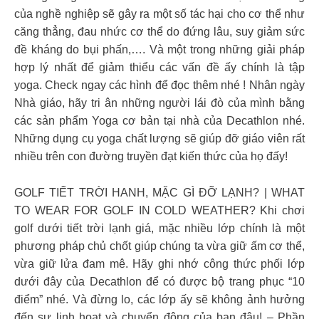
của nghề nghiệp sẽ gây ra một số tác hại cho cơ thể như
căng thẳng, đau nhức cơ thể do đứng lâu, suy giảm sức
đề kháng do bụi phấn,…. Và một trong những giải pháp
hợp lý nhất để giảm thiểu các vấn đề ấy chính là tập
yoga. Check ngay các hình để đọc thêm nhé ! Nhân ngày
Nhà giáo, hãy tri ân những người lái đò của mình bằng
các sản phẩm Yoga cơ bản tại nhà của Decathlon nhé.
Những dụng cụ yoga chất lượng sẽ giúp đỡ giáo viên rất
nhiều trên con đường truyền đạt kiến thức của họ đấy!
GOLF TIẾT TRỜI HANH, MẶC GÌ ĐỠ LẠNH? | WHAT
TO WEAR FOR GOLF IN COLD WEATHER? Khi chơi
golf dưới tiết trời lạnh giá, mặc nhiều lớp chính là một
phương pháp chủ chốt giúp chúng ta vừa giữ ấm cơ thể,
vừa giữ lửa đam mê. Hãy ghi nhớ công thức phối lớp
dưới đây của Decathlon để có được bộ trang phục “10
điểm” nhé. Và đừng lo, các lớp ấy sẽ không ảnh hưởng
đến sự linh hoạt và chuyển động của bạn đâu! – Phần