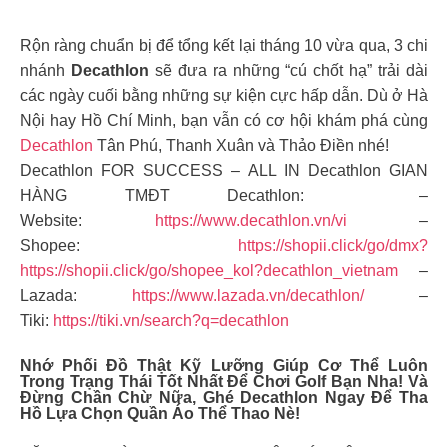
Rộn ràng chuẩn bị để tổng kết lại tháng 10 vừa qua, 3 chi
nhánh
Decathlon
sẽ đưa ra những “cú chốt hạ” trải dài
các ngày cuối bằng những sự kiện cực hấp dẫn. Dù ở Hà
Nội hay Hồ Chí Minh, bạn vẫn có cơ hội khám phá cùng
Decathlon
Tân Phú, Thanh Xuân và Thảo Điền nhé!
Decathlon FOR SUCCESS – ALL IN Decathlon GIAN
HÀNG TMĐT Decathlon: –
Website:
https://www.decathlon.vn/vi
–
Shopee:
https://shopii.click/go/dmx?
https://shopii.click/go/shopee_kol?decathlon_vietnam
–
Lazada:
https://www.lazada.vn/decathlon/
–
Tiki:
https://tiki.vn/search?q=decathlon
Nhớ Phối Đồ Thật Kỹ Lưỡng Giúp Cơ Thể Luôn
Trong Trạng Thái Tốt Nhất Để Chơi Golf Bạn Nha! Và
Đừng Chần Chừ Nữa, Ghé Decathlon Ngay Để Tha
Hồ Lựa Chọn Quần Áo Thể Thao Nè!