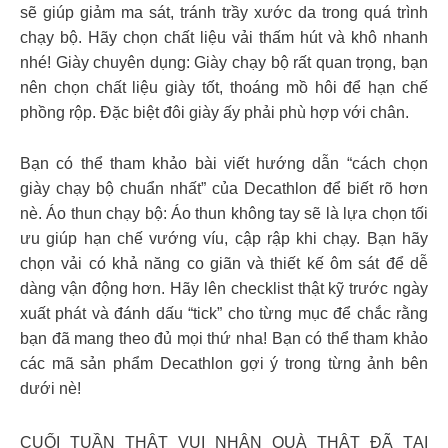
sẽ giúp giảm ma sát, tránh trầy xước da trong quá trình
chạy bộ. Hãy chọn chất liệu vải thấm hút và khô nhanh
nhé! Giày chuyên dụng: Giày chạy bộ rất quan trọng, bạn
nên chọn chất liệu giày tốt, thoáng mồ hôi để hạn chế
phồng rộp. Đặc biệt đôi giày ấy phải phù hợp với chân.
Bạn có thể tham khảo bài viết hướng dẫn “cách chọn
giày chạy bộ chuẩn nhất” của Decathlon để biết rõ hơn
nè. Áo thun chạy bộ: Áo thun không tay sẽ là lựa chọn tối
ưu giúp hạn chế vướng víu, cập rập khi chạy. Bạn hãy
chọn vải có khả năng co giãn và thiết kế ôm sát để dễ
dàng vận động hơn. Hãy lên checklist thật kỹ trước ngày
xuất phát và đánh dấu “tick” cho từng mục để chắc rằng
bạn đã mang theo đủ mọi thứ nha! Bạn có thể tham khảo
các mã sản phẩm Decathlon gợi ý trong từng ảnh bên
dưới nè!
CUỐI TUẦN THẬT VUI NHẬN QUÀ THẬT ĐÃ TẠI