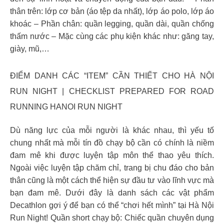
thân trên: lớp cơ bản (áo tệp da nhất), lớp áo polo, lớp áo
khoác – Phần chân: quần legging, quần dài, quần chống
thấm nước – Mặc cùng các phụ kiện khác như: găng tay,
giày, mũ,…
ĐIỂM DANH CÁC “ITEM” CẦN THIẾT CHO HÀ NỘI
RUN NIGHT | CHECKLIST PREPARED FOR ROAD
RUNNING HANOI RUN NIGHT
Dù năng lực của mỗi người là khác nhau, thì yếu tố
chung nhất mà mỗi tín đồ chạy bộ cần có chính là niềm
đam mê khi được luyện tập môn thể thao yêu thích.
Ngoài việc luyện tập chăm chỉ, trang bị chu đáo cho bản
thân cũng là một cách thể hiện sự đầu tư vào lĩnh vực mà
bạn đam mê. Dưới đây là danh sách các vật phẩm
Decathlon gợi ý để bạn có thể “chơi hết mình” tại Hà Nội
Run Night! Quần short chạy bộ: Chiếc quần chuyên dụng