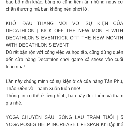
bao bộ môn khác, bóng rổ cũng tiềm ẩn những nguy cơ
chấn thương mà bạn không nên phớt lờ.
KHỞI ĐẦU THÁNG MỚI VỚI SỰ KIỆN CỦA
DECATHLON | KICK OFF THE NEW MONTH WITH
DECATHLON’S EVENTKICK OFF THE NEW MONTH
WITH DECATHLON’S EVENT
Dù rất bận rộn với công việc và học tập, cũng đừng quên
đến cửa hàng Decathlon chơi game xả stress vào cuối
tuần nha!
Lần này chúng mình có sự kiện ở cả của hàng Tân Phú,
Thảo Điền và Thanh Xuân luôn nhé!
Thông tin cụ thể ở từng hình, bạn hãy đọc thêm và tham
gia nhé.
YOGA CHUYÊN SÂU, SỐNG LÂU TRĂM TUỔI | 5
YOGA POSES HELP INCREASE LIFESPAN Khi tập thể