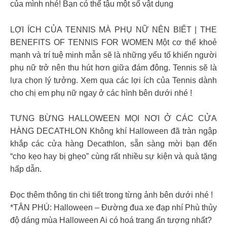
của mình nhé! Bạn có thể tậu một số vật dụng
LỢI ÍCH CỦA TENNIS MÀ PHỤ NỮ NÊN BIẾT | THE
BENEFITS OF TENNIS FOR WOMEN Một cơ thể khoẻ
mạnh và trí tuệ minh mẫn sẽ là những yếu tố khiến người
phụ nữ trở nên thu hút hơn giữa đám đông. Tennis sẽ là
lựa chọn lý tưởng. Xem qua các lợi ích của Tennis dành
cho chị em phụ nữ ngay ở các hình bên dưới nhé !
TƯNG BỪNG HALLOWEEN MỌI NƠI Ở CÁC CỬA
HÀNG DECATHLON Không khí Halloween đã tràn ngập
khắp các cửa hàng Decathlon, sẵn sàng mời bạn đến
“cho kẹo hay bị ghẹo” cùng rất nhiều sự kiện và quà tặng
hấp dẫn.
Đọc thêm thông tin chi tiết trong từng ảnh bên dưới nhé !
*TÂN PHÚ: Halloween – Đường đua xe đạp nhí Phù thủy
độ dáng mùa Halloween Ai có hoá trang ấn tượng nhất?