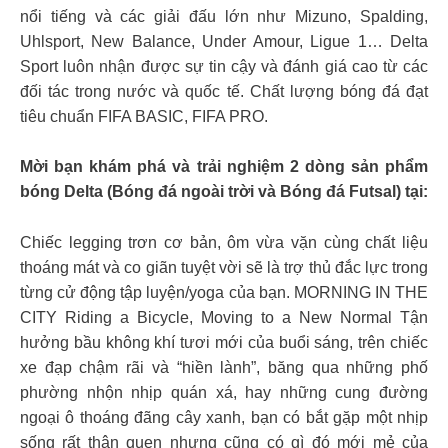
nổi tiếng và các giải đấu lớn như Mizuno, Spalding,
Uhlsport, New Balance, Under Amour, Ligue 1… Delta
Sport luôn nhận được sự tin cậy và đánh giá cao từ các
đối tác trong nước và quốc tế. Chất lượng bóng đá đạt
tiêu chuẩn FIFA BASIC, FIFA PRO.
Mời bạn khám phá và trải nghiệm 2 dòng sản phẩm
bóng Delta (Bóng đá ngoài trời và Bóng đá Futsal) tại:
Chiếc legging trơn cơ bản, ôm vừa vặn cùng chất liệu
thoáng mát và co giãn tuyệt vời sẽ là trợ thủ đắc lực trong
từng cử động tập luyện/yoga của bạn. MORNING IN THE
CITY Riding a Bicycle, Moving to a New Normal Tận
hưởng bầu không khí tươi mới của buổi sáng, trên chiếc
xe đạp chậm rãi và “hiền lành”, băng qua những phố
phường nhộn nhịp quán xá, hay những cung đường
ngoại ô thoáng đãng cây xanh, bạn có bắt gặp một nhịp
sống rất thân quen nhưng cũng có gì đó mới mẻ của