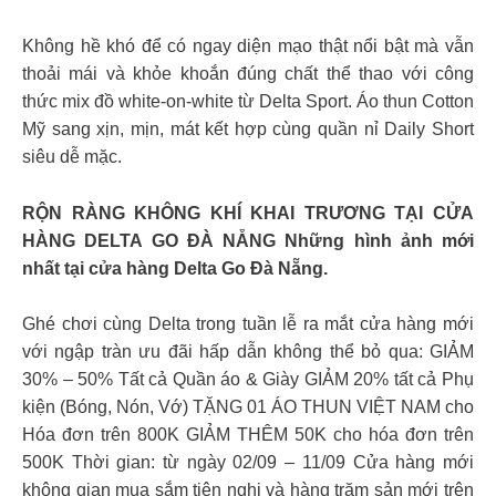
Không hề khó để có ngay diện mạo thật nổi bật mà vẫn
thoải mái và khỏe khoắn đúng chất thể thao với công
thức mix đồ white-on-white từ Delta Sport. Áo thun Cotton
Mỹ sang xịn, mịn, mát kết hợp cùng quần nỉ Daily Short
siêu dễ mặc.
RỘN RÀNG KHÔNG KHÍ KHAI TRƯƠNG TẠI CỬA
HÀNG DELTA GO ĐÀ NẴNG Những hình ảnh mới
nhất tại cửa hàng Delta Go Đà Nẵng.
Ghé chơi cùng Delta trong tuần lễ ra mắt cửa hàng mới
với ngập tràn ưu đãi hấp dẫn không thể bỏ qua: GIẢM
30% – 50% Tất cả Quần áo & Giày GIẢM 20% tất cả Phụ
kiện (Bóng, Nón, Vớ) TẶNG 01 ÁO THUN VIỆT NAM cho
Hóa đơn trên 800K GIẢM THÊM 50K cho hóa đơn trên
500K Thời gian: từ ngày 02/09 – 11/09 Cửa hàng mới
không gian mua sắm tiện nghi và hàng trăm sản mới trên