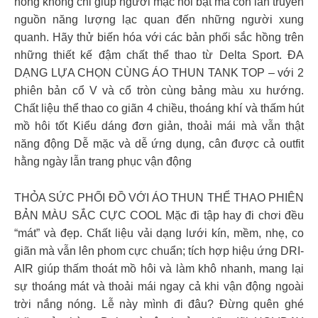
hồng không chỉ giúp người mặc nổi bật mà còn lan truyền
nguồn năng lượng lạc quan đến những người xung
quanh. Hãy thử biến hóa với các bản phối sắc hồng trên
những thiết kế đậm chất thể thao từ Delta Sport. ĐA
DẠNG LỰA CHỌN CÙNG ÁO THUN TANK TOP – với 2
phiên bản cổ V và cổ tròn cùng bảng màu xu hướng.
Chất liệu thể thao co giãn 4 chiều, thoáng khí và thấm hút
mồ hôi tốt Kiểu dáng đơn giản, thoải mái mà vẫn thật
năng động Dễ mặc và dễ ứng dụng, cân được cả outfit
hằng ngày lẫn trang phục vận động
THỎA SỨC PHỐI ĐỒ VỚI ÁO THUN THỂ THAO PHIÊN
BẢN MÀU SẮC CỰC COOL Mặc đi tập hay đi chơi đều
“mát” và đẹp. Chất liệu vải dạng lưới kín, mềm, nhẹ, co
giãn mà vẫn lên phom cực chuẩn; tích hợp hiệu ứng DRI-
AIR giúp thấm thoát mồ hôi và làm khô nhanh, mang lại
sự thoáng mát và thoải mái ngay cả khi vận động ngoài
trời nắng nóng. Lễ này mình đi đâu? Đừng quên ghé