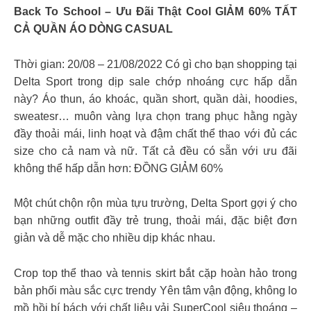
Back To School – Ưu Đãi Thật Cool GIẢM 60% TẤT
CẢ QUẦN ÁO DÒNG CASUAL
Thời gian: 20/08 – 21/08/2022 Có gì cho bạn shopping tại
Delta Sport trong dịp sale chớp nhoáng cực hấp dẫn
này? Áo thun, áo khoác, quần short, quần dài, hoodies,
sweatesr… muôn vàng lựa chọn trang phục hằng ngày
đầy thoải mái, linh hoạt và đậm chất thể thao với đủ các
size cho cả nam và nữ. Tất cả đều có sẵn với ưu đãi
không thể hấp dẫn hơn: ĐỒNG GIẢM 60%
Một chút chộn rộn mùa tựu trường, Delta Sport gợi ý cho
bạn những outfit đầy trẻ trung, thoải mái, đặc biệt đơn
giản và dễ mặc cho nhiều dịp khác nhau.
Crop top thể thao và tennis skirt bắt cặp hoàn hảo trong
bản phối màu sắc cực trendy Yên tâm vận động, không lo
mồ hồi bí bách với chất liệu vải SuperCool siêu thoáng –