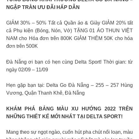
NGẬP TRÀN ƯU ĐÃI HẤP DẪN
GIẢM 30% – 50% Tất cả Quần áo & Giày GIẢM 20% tất
cả Phụ kiện (Bóng, Nón, Vớ) TẶNG 01 ÁO THUN VIỆT
NAM cho Hóa đơn trên 800K GIẢM THÊM 50K cho hóa
đơn trên 500K
Đà Nẵng ơi bạn có hẹn cùng Delta Sport! Thời gian: từ
ngày 02/09 – 11/09
Hẹn gặp bạn tại: Delta Go Đà Nẵng – 255 – 257 Hùng
Vương, Quận Thanh Khê, Đà Nẵng
KHÁM PHÁ BẢNG MÀU XU HƯỚNG 2022 TRÊN
NHỮNG THIẾT KẾ MỚI NHẤT TẠI DELTA SPORT!
Mang theo sự ngọt ngào, cuốn hút pha chút nổi loạn, màu