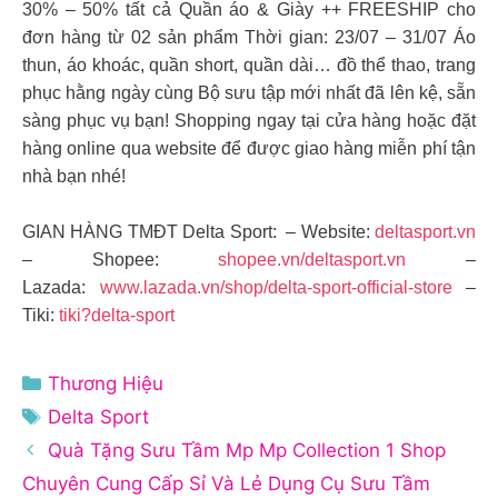
30% – 50% tất cả Quần áo & Giày ++ FREESHIP cho
đơn hàng từ 02 sản phẩm Thời gian: 23/07 – 31/07 Áo
thun, áo khoác, quần short, quần dài… đồ thể thao, trang
phục hằng ngày cùng Bộ sưu tập mới nhất đã lên kệ, sẵn
sàng phục vụ bạn! Shopping ngay tại cửa hàng hoặc đặt
hàng online qua website để được giao hàng miễn phí tận
nhà bạn nhé!
GIAN HÀNG TMĐT Delta Sport: – Website:
deltasport.vn
– Shopee:
shopee.vn/deltasport.vn
–
Lazada:
www.lazada.vn/shop/delta-sport-official-store
–
Tiki:
tiki?delta-sport
Danh
Thương Hiệu
mục
Thẻ
Delta Sport
Quà Tặng Sưu Tầm Mp Mp Collection 1 Shop
Chuyên Cung Cấp Sỉ Và Lẻ Dụng Cụ Sưu Tầm