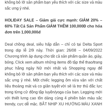
không bỏ lỡ sản phẩm bạn yêu thích với các size và màu
sắc ưng ý nhé.
HOLIDAY SALE – Giảm giá cực mạnh: GIẢM 20% –
60% Tất Cả Sản Phẩm GIẢM THÊM 100,000Đ cho hóa
đơn trên 1,000,000đ
Deal chồng deal, siêu hấp dẫn – chỉ có tại Delta Sport
trong dịp lễ 2/9 này. Thời gian: 26/08 – 04/09/2022
Chương trình áp dụng cho tất cả sản phẩm quần áo, giày,
bóng. Click xem album những items đồ tập thể thao/trang
phục hằng ngày Nữ mới nhất và Shopping ngay để
không bỏ lỡ sản phẩm bạn yêu thích với các size và màu
sắc ưng ý nhé. Một chiếc legging ôm vừa vặn với chất
liệu thoáng mát và co giãn tuyệt vời sẽ là trợ thủ đắc lực
trong từng cử động tập luyện/yoga của bạn. Legging mới
với thiết lưng cao tôn dáng cùng 4 phiên bản màu sắc
trendy, cực dễ mặc. BẮT NHỊP XU HƯỚNG MÀU XANH