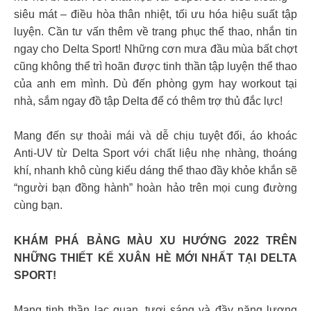
siêu mát – điều hòa thân nhiệt, tối ưu hóa hiệu suất tập
luyện. Cần tư vấn thêm về trang phục thể thao, nhắn tin
ngay cho Delta Sport! Những cơn mưa đầu mùa bất chợt
cũng không thể trì hoãn được tinh thần tập luyện thể thao
của anh em mình. Dù đến phòng gym hay workout tại
nhà, sắm ngay đồ tập Delta để có thêm trợ thủ đắc lực!
Mang đến sự thoải mái và dễ chịu tuyệt đối, áo khoác
Anti-UV từ Delta Sport với chất liệu nhẹ nhàng, thoáng
khí, nhanh khô cùng kiểu dáng thể thao đầy khỏe khắn sẽ
“người bạn đồng hành” hoàn hảo trên mọi cung đường
cùng bạn.
KHÁM PHÁ BẢNG MÀU XU HƯỚNG 2022 TRÊN
NHỮNG THIẾT KẾ XUÂN HÈ MỚI NHẤT TẠI DELTA
SPORT!
Mang tinh thần lạc quan, tươi sáng và đầy năng lượng