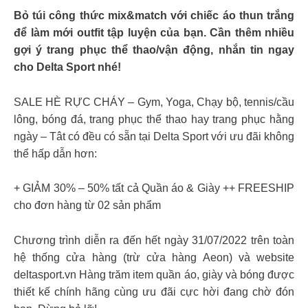
Bỏ túi công thức mix&match với chiếc áo thun trắng
để làm mới outfit tập luyện của bạn. Cần thêm nhiều
gợi ý trang phục thể thao/vận động, nhắn tin ngay
cho Delta Sport nhé!
SALE HÈ RỰC CHÁY – Gym, Yoga, Chạy bộ, tennis/cầu
lông, bóng đá, trang phục thể thao hay trang phục hằng
ngày – Tât có đều có sẵn tại Delta Sport với ưu đãi không
thể hấp dẫn hơn:
+ GIẢM 30% – 50% tất cả Quần áo & Giày ++ FREESHIP
cho đơn hàng từ 02 sản phẩm
Chương trình diễn ra đến hết ngày 31/07/2022 trên toàn
hệ thống cửa hàng (trừ cửa hàng Aeon) và website
deltasport.vn Hàng trăm item quần áo, giày và bóng được
thiết kế chính hãng cùng ưu đãi cực hời đang chờ đón