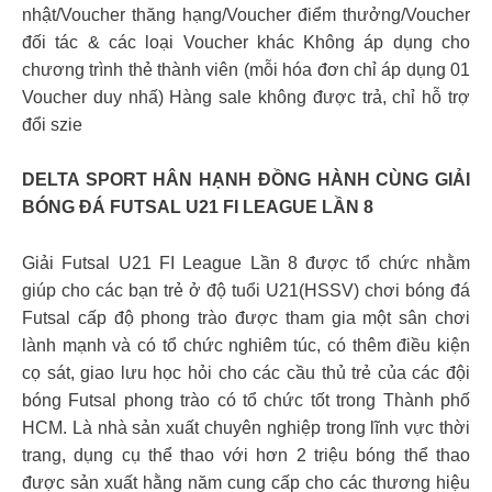
nhật/Voucher thăng hạng/Voucher điểm thưởng/Voucher
đối tác & các loại Voucher khác Không áp dụng cho
chương trình thẻ thành viên (mỗi hóa đơn chỉ áp dụng 01
Voucher duy nhấ) Hàng sale không được trả, chỉ hỗ trợ
đổi szie
DELTA SPORT HÂN HẠNH ĐỒNG HÀNH CÙNG GIẢI
BÓNG ĐÁ FUTSAL U21 FI LEAGUE LẦN 8
Giải Futsal U21 FI League Lần 8 được tổ chức nhằm
giúp cho các bạn trẻ ở độ tuổi U21(HSSV) chơi bóng đá
Futsal cấp độ phong trào được tham gia một sân chơi
lành mạnh và có tổ chức nghiêm túc, có thêm điều kiện
cọ sát, giao lưu học hỏi cho các cầu thủ trẻ của các đội
bóng Futsal phong trào có tổ chức tốt trong Thành phố
HCM. Là nhà sản xuất chuyên nghiệp trong lĩnh vực thời
trang, dụng cụ thể thao với hơn 2 triệu bóng thể thao
được sản xuất hằng năm cung cấp cho các thương hiệu