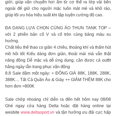
giới, giúp vận chuyển hơi ẩm từ cơ thể ra lớp vải bên
ngoài để giữ cho người mặc luôn mát mẻ và khô ráo,
giúp tối ưu hóa hiệu suất khi tập luyện cường độ cao.
ĐA DẠNG LỰA CHỌN CÙNG ÁO THUN TANK TOP –
với 2 phiên bản cổ V và cổ tròn cùng bảng màu xu
hướng.
Chất liệu thể thao co giãn 4 chiều, thoáng khí và thấm hút
mồ hôi tốt Kiểu dáng đơn giản, thoải mái mà vẫn thật
năng động Dễ mặc và dễ ứng dụng, cân được cả outfit
hằng ngày lẫn trang phục vận động
8.8 Sale đậm một ngày: + ĐỒNG GIÁ 88K, 188K, 288K,
388K… Tất Cả Quần Áo & Giày ++ GIẢM THÊM 88K cho
hơn đơn >800K
Sale chớp nhoáng chỉ diễn ra đến hết hôm nay 08/08
Ghé ngay cửa hàng Delta hoặc đặt hàng online tại
wesbite
www.deltasport.vn
và tận hưởng ưu đãi cực hấp