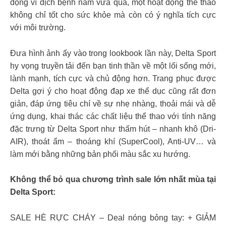
động vì dịch bệnh năm vừa qua, một hoạt động thể thao
không chỉ tốt cho sức khỏe mà còn có ý nghĩa tích cực
với môi trường.
Đưa hình ảnh ấy vào trong lookbook lần này, Delta Sport
hy vọng truyền tải đến bạn tinh thần về một lối sống mới,
lành mạnh, tích cực và chủ động hơn. Trang phục được
Delta gợi ý cho hoạt động đạp xe thể dục cũng rất đơn
giản, đáp ứng tiêu chí về sự nhẹ nhàng, thoải mái và dễ
ứng dụng, khai thác các chất liệu thể thao với tính năng
đặc trưng từ Delta Sport như thấm hút – nhanh khô (Dri-
AIR), thoát ẩm – thoáng khí (SuperCool), Anti-UV… và
làm mới bằng những bản phối màu sắc xu hướng.
Không thể bỏ qua chương trình sale lớn nhất mùa tại
Delta Sport:
SALE HÈ RỰC CHÁY – Deal nóng bỏng tay: + GIẢM