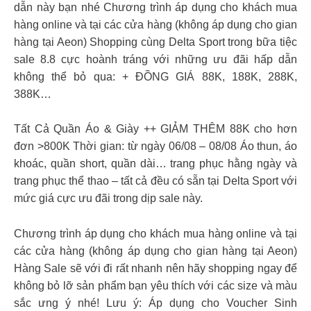
dẫn này bạn nhé Chương trình áp dụng cho khách mua
hàng online và tại các cửa hàng (không áp dụng cho gian
hàng tại Aeon) Shopping cùng Delta Sport trong bữa tiệc
sale 8.8 cực hoành tráng với những ưu đãi hấp dẫn
không thể bỏ qua: + ĐỒNG GIÁ 88K, 188K, 288K,
388K…
Tất Cả Quần Áo & Giày ++ GIẢM THÊM 88K cho hơn
đơn >800K Thời gian: từ ngày 06/08 – 08/08 Áo thun, áo
khoác, quần short, quần dài… trang phục hằng ngày và
trang phục thể thao – tất cả đều có sẵn tại Delta Sport với
mức giá cực ưu đãi trong dịp sale này.
Chương trình áp dụng cho khách mua hàng online và tại
các cửa hàng (không áp dụng cho gian hàng tại Aeon)
Hàng Sale sẽ với đi rất nhanh nên hãy shopping ngay để
không bỏ lỡ sản phẩm bạn yêu thích với các size và màu
sắc ưng ý nhé! Lưu ý: Áp dụng cho Voucher Sinh