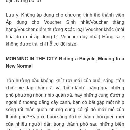
bạn. Đừng bỏ lỡ!
Lưu ý: Không áp dụng cho chương trình thẻ thành viên
Áp dụng cho Voucher Sinh nhật/Voucher thăng
hạng/Voucher điểm thưởng &các loại Voucher khác (mỗi
hóa đơn chỉ áp dụng 01 Voucher duy nhất) Hàng sale
không được trả, chỉ hỗ trợ đổi size.
MORNING IN THE CITY Riding a Bicycle, Moving to a
New Normal
Tận hưởng bầu không khí tươi mới của buổi sáng, trên
chiếc xe đạp chậm rãi và “hiền lành”, băng qua những
phố phường nhộn nhịp quán xá, hay những cung đường
ngoại ô thoáng đãng cây xanh, bạn có bắt gặp một nhịp
sống rất thân quen nhưng cũng có gì đó mới mẻ của
thành phố? Đạp xe buổi sáng đã trở thành thói quen mới
của nhiều người dân trong thành phố sau những biến