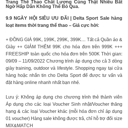
Trang Thể Thao Chất Lượng Cùng Thật Nhiều Bất
Ngờ Hấp Dẫn Không Thể Bỏ Qua.
9.9 NGÀY HỘI SIÊU ƯU ĐÃI | Delta Sport Sale hàng
loạt items thời trang thể thao – Giá cực hời:
+ ĐỒNG GIÁ 99K, 199K, 299K, 399K… Tất cả Quần áo &
Giày ++ GIẢM THÊM 99K cho hóa đơn trên 999K +++
FREESHIP toàn quốc cho hóa đơn trên 500K Thời gian:
09/09 – 11/09/2022 Chương trình áp dụng cho cả 3 dòng
giày training, outdoor và lifestyle. Shopping ngay tại cửa
hàng hoặc nhắn tin cho Delta Sport để được tư vấn và
đặt hàng online nhanh nhất bạn nhé.
Lưu ý: Không áp dụng cho chương trình thẻ thành viên
Áp dụng cho các loại Voucher Sinh nhật/Voucher thăng
hạng & các loại Voucher khác (mỗi hóa đơn chỉ áp dụng
01 voucher) Hàng sale không được trả, chỉ hỗ trợ đổi size
MIX&MATCH