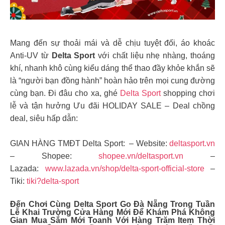
Mang đến sự thoải mái và dễ chịu tuyệt đối, áo khoác
Anti-UV từ
Delta Sport
với chất liệu nhẹ nhàng, thoáng
khí, nhanh khô cùng kiểu dáng thể thao đầy khỏe khắn sẽ
là “người bạn đồng hành” hoàn hảo trên mọi cung đường
cùng bạn. Đi đâu cho xa, ghé
Delta Sport
shopping chơi
lễ và tận hưởng Ưu đãi HOLIDAY SALE – Deal chồng
deal, siêu hấp dẫn:
GIAN HÀNG TMĐT Delta Sport: – Website:
deltasport.vn
– Shopee:
shopee.vn/deltasport.vn
–
Lazada:
www.lazada.vn/shop/delta-sport-official-store
–
Tiki:
tiki?delta-sport
Đến Chơi Cùng
Delta Sport
Go Đà Nẵng Trong Tuần
Lễ Khai Trường Cửa Hàng Mới Để Khám Phá Không
Gian Mua Sắm Mới Toanh Với Hàng Trăm Item Thời