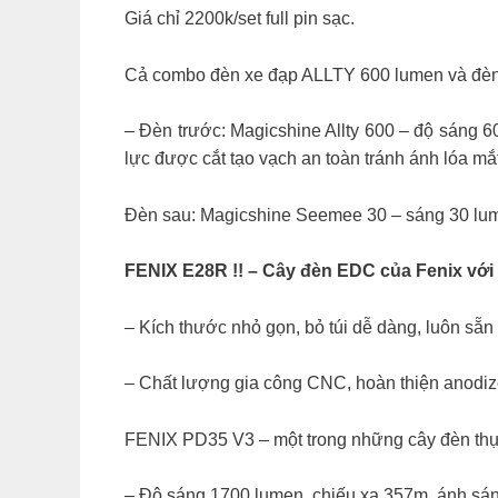
Giá chỉ 2200k/set full pin sạc.
Cả combo đèn xe đạp ALLTY 600 lumen và đèn 
– Đèn trước: Magicshine Allty 600 – độ sáng 
lực được cắt tạo vạch an toàn tránh ánh lóa mắ
Đèn sau: Magicshine Seemee 30 – sáng 30 lume
FENIX E28R !! – Cây đèn EDC của Fenix với 
– Kích thước nhỏ gọn, bỏ túi dễ dàng, luôn sẵn
– Chất lượng gia công CNC, hoàn thiện anodiz
FENIX PD35 V3 – một trong những cây đèn thực
– Độ sáng 1700 lumen, chiếu xa 357m, ánh sán