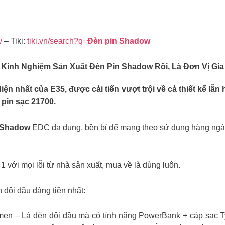
w
– Tiki:
tiki.vn/search?q=
Đèn pin Shadow
 Kinh Nghiệm Sản Xuất
Đèn Pin Shadow
Rồi, Là Đơn Vị Gi
ện nhất của E35, được cải tiến vượt trội về cả thiết kế lẫ
pin sạc 21700.
 Shadow
EDC đa dụng, bền bỉ để mang theo sử dụng hàng ngày
 1 với mọi lỗi từ nhà sản xuất, mua về là dùng luôn.
đội đầu đáng tiền nhất:
en – Là đèn đội đầu mà có tính năng PowerBank + cáp sạc Ty