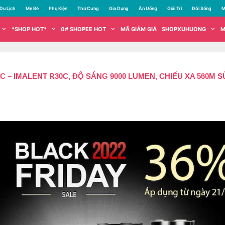
Du Lịch
Mẹ Bé
Phụ Kiện
Thú Cưng
Gia Dụng
Ăn Uống
Giải Trí
Đời Sống
M
*SHOP HOT*
0# SHOPEE HOT
MÃ GIẢM GIÁ
SHOPXUHUONG
M
C – IMALENT R30C, ĐỘ SÁNG 9000 LUMEN, CHIẾU XA 560M 