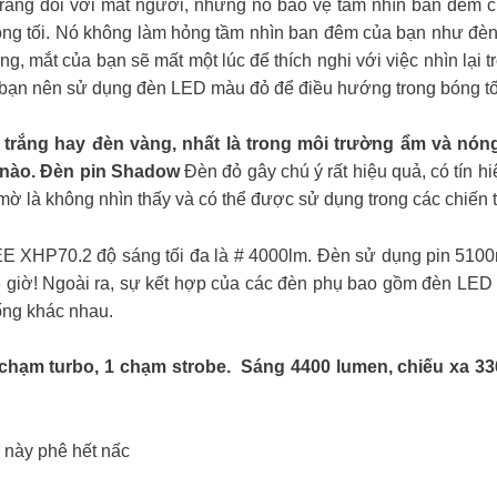
ng đối với mắt người, nhưng nó bảo vệ tầm nhìn ban đêm c
ng tối. Nó không làm hỏng tầm nhìn ban đêm của bạn như đèn t
, mắt của bạn sẽ mất một lúc để thích nghi với việc nhìn lại t
t bạn nên sử dụng đèn LED màu đỏ để điều hướng trong bóng tố
trắng hay đèn vàng, nhất là trong môi trường ẩm và nó
 nào. Đèn pin Shadow
Đèn đỏ gây chú ý rất hiệu quả, có tín h
 mờ là không nhìn thấy và có thể được sử dụng trong các chiến t
 XHP70.2 độ sáng tối đa là # 4000lm. Đèn sử dụng pin 510
a 3 giờ! Ngoài ra, sự kết hợp của các đèn phụ bao gồm đèn LED
ống khác nhau.
1 chạm turbo, 1 chạm strobe. Sáng 4400 lumen, chiếu xa 3
y này phê hết nấc