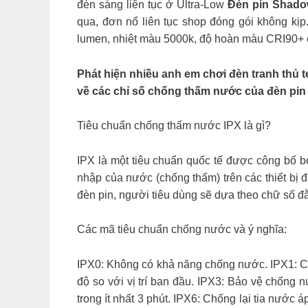
đèn sáng liên tục ở Ultra-Low
Đèn pin Shad
qua, đơn nổ liên tục shop đóng gói không kịp
lumen, nhiệt màu 5000k, độ hoàn màu CRI90+ c
Phát hiện nhiều anh em chơi đèn tranh thủ 
về các chỉ số chống thấm nước của đèn pin
Tiêu chuẩn chống thấm nước IPX là gì?
IPX là một tiêu chuẩn quốc tế được công bố b
nhập của nước (chống thấm) trên các thiết bị 
đèn pin, người tiêu dùng sẽ dựa theo chữ số đ
Các mã tiêu chuẩn chống nước và ý nghĩa:
IPX0: Không có khả năng chống nước. IPX1: Ch
độ so với vị trí ban đầu. IPX3: Bảo vệ chống n
trong ít nhất 3 phút. IPX6: Chống lại tia nước á