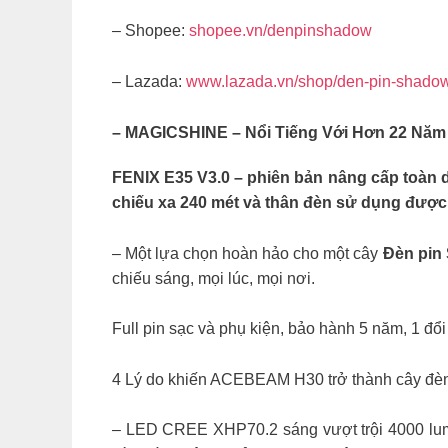
– Shopee:
shopee.vn/denpinshadow
– Lazada:
www.lazada.vn/shop/den-pin-shado
– MAGICSHINE – Nổi Tiếng Với Hơn 22 Năm
FENIX E35 V3.0 – phiên bản nâng cấp toàn di
chiếu xa 240 mét và thân đèn sử dụng được 
– Một lựa chọn hoàn hảo cho một cây
Đèn pin
chiếu sáng, mọi lúc, mọi nơi.
Full pin sạc và phụ kiện, bảo hành 5 năm, 1 đổi
4 Lý do khiến ACEBEAM H30 trở thành cây đèn 
– LED CREE XHP70.2 sáng vượt trội 4000 lum