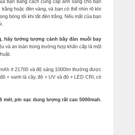
ủa bạn bằng cách cung cấp ánh sáng cho bạn
rắng hoặc đèn vàng, và bạn có thể nhìn rõ khi
rong bóng tối khi tắt đèn trắng. Nếu mắt của bạn
i.
ng, hãy tưởng tượng cảnh bầy đàn muỗi bay
iệu và an toàn trong trường hợp khẩn cấp là một
huật.
0mAh # 21700 và độ sáng 1000lm thường được
 đỏ + xanh lá cây, đỏ + UV và đỏ + LED CRI, có
36 mét, pin sạc dung lượng rất cao 5000mah.