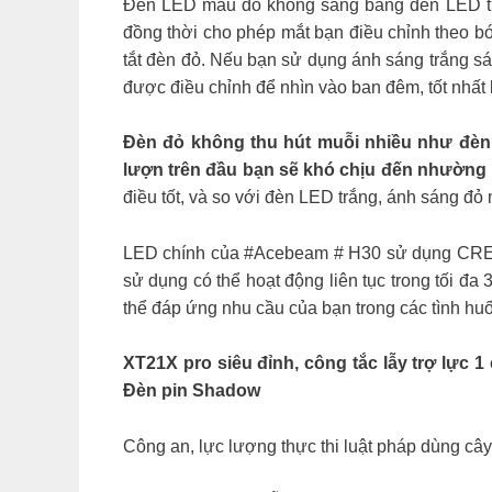
Đèn LED màu đỏ không sáng bằng đèn LED trắ
đồng thời cho phép mắt bạn điều chỉnh theo bó
tắt đèn đỏ. Nếu bạn sử dụng ánh sáng trắng sáng
được điều chỉnh để nhìn vào ban đêm, tốt nhấ
Đèn đỏ không thu hút muỗi nhiều như đèn 
lượn trên đầu bạn sẽ khó chịu đến nhường
điều tốt, và so với đèn LED trắng, ánh sáng đỏ
LED chính của #Acebeam # H30 sử dụng CREE
sử dụng có thể hoạt động liên tục trong tối đ
thể đáp ứng nhu cầu của bạn trong các tình hu
XT21X pro siêu đỉnh, công tắc lẫy trợ lực 
Đèn pin Shadow
Công an, lực lượng thực thi luật pháp dùng câ