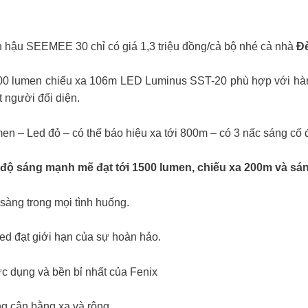
hậu SEEMEE 30 chỉ có giá 1,3 triệu đồng/cả bộ nhé cả nhà
Đ
600 lumen chiếu xa 106m LED Luminus SST-20 phù hợp với hàn
t người đối diện.
n – Led đỏ – có thế báo hiệu xa tới 800m – có 3 nấc sáng cố 
độ sáng mạnh mẽ đạt tới 1500 lumen, chiếu xa 200m và sáng 
 sàng trong mọi tình huống.
ed đạt giới hạn của sự hoàn hảo.
 dụng và bền bỉ nhất của Fenix
g cân bằng xa và rộng