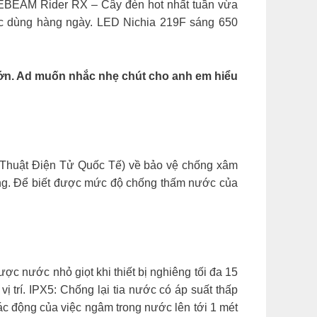
CEBEAM Rider RX – Cây đèn hot nhất tuần vừa
việc dùng hàng ngày. LED Nichia 219F sáng 650
 lớn. Ad muốn nhắc nhẹ chút cho anh em hiểu
Kỹ Thuật Điện Tử Quốc Tế) về bảo vệ chống xâm
riêng. Để biết được mức độ chống thấm nước của
 nước nhỏ giọt khi thiết bị nghiêng tối đa 15
ị trí. IPX5: Chống lại tia nước có áp suất thấp
 tác động của việc ngâm trong nước lên tới 1 mét