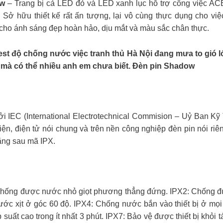
ow
– Trang bị cả LED đỏ và LED xanh lục hỗ trợ công việc A
. Sở hữu thiết kế rất ấn tượng, lại vô cùng thực dụng cho 
ho ánh sáng đẹp hoàn hảo, dịu mắt và màu sắc chân thực.
test độ chống nước việc tranh thủ Hà Nội đang mưa to gió
 mà có thể nhiều anh em chưa biết. Đèn pin Shadow
ởi IEC (International Electrotechnical Commision – Uỷ Ban 
điện, điện tử nói chung và trên nền công nghiệp đèn pin nói 
ằng sau mã IPX.
ống được nước nhỏ giọt phương thẳng đứng. IPX2: Chống được
ước xịt ở góc 60 độ. IPX4: Chống nước bắn vào thiết bị ở mọi v
p suất cao trong ít nhất 3 phút. IPX7: Bảo vệ được thiết bị khỏi