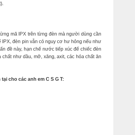
).
y từng mã IPX trên từng đèn mà người dùng cần
ế IPX, đèn pin vẫn có nguy cơ hư hỏng nếu như
vấn đề này, hạn chế nước tiếp xúc để chiếc đèn
chất như dầu, mỡ, xăng, axit, các hóa chất ăn
 tại cho các anh em C S G T: