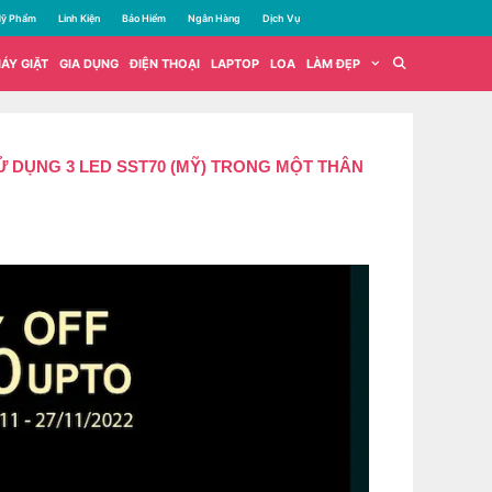
ỹ Phẩm
Linh Kiện
Bảo Hiểm
Ngân Hàng
Dịch Vụ
ÁY GIẶT
GIA DỤNG
ĐIỆN THOẠI
LAPTOP
LOA
LÀM ĐẸP
SỬ DỤNG 3 LED SST70 (MỸ) TRONG MỘT THÂN