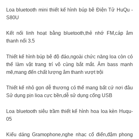
Loa bluetooth mini thiết kế hình búp bê Điện Tử HuQu -
S80U
Kết nối linh hoạt bằng bluetooth,thẻ nhớ FM,cáp âm
thanh nổi 3.5
Thiết kế hình búp bê độ đáo,ngoài chức năng loa còn có
thể làm vật trang trí vô cùng bắt mắt. Âm bass mạnh
mẽ,mang đến chất lượng âm thanh vượt trội
Thiết kế nhỏ gọn dễ thương có thể mang bất cứ nơi đâu
Sử dụng pịn lioa cực bền,dễ sử dụng cổng USB
Loa bluetooth siêu trầm thiết kế hình hoa loa kèn Huqu-
05
Kiểu dáng Gramophone,nghe nhạc cổ điển,đậm phong