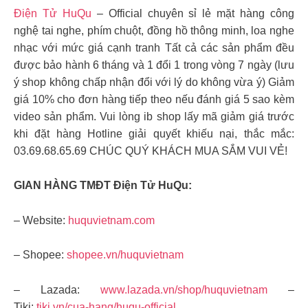
Điện Tử HuQu
– Official chuyên sỉ lẻ mặt hàng công
nghệ tai nghe, phím chuột, đồng hồ thông minh, loa nghe
nhạc với mức giá cạnh tranh Tất cả các sản phẩm đều
được bảo hành 6 tháng và 1 đổi 1 trong vòng 7 ngày (lưu
ý shop không chấp nhận đổi với lý do không vừa ý) Giảm
giá 10% cho đơn hàng tiếp theo nếu đánh giá 5 sao kèm
video sản phẩm. Vui lòng ib shop lấy mã giảm giá trước
khi đặt hàng Hotline giải quyết khiếu nại, thắc mắc:
03.69.68.65.69 CHÚC QUÝ KHÁCH MUA SẮM VUI VẺ!
GIAN HÀNG TMĐT Điện Tử HuQu:
– Website:
huquvietnam.com
– Shopee:
shopee.vn/huquvietnam
– Lazada:
www.lazada.vn/shop/huquvietnam
–
Tiki:
tiki.vn/cua-hang/huqu-official