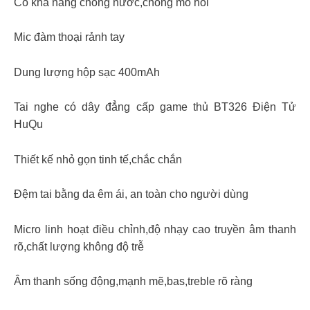
Có khả năng chống nước,chống mồ hôi
Mic đàm thoại rảnh tay
Dung lượng hộp sạc 400mAh
Tai nghe có dây đẳng cấp game thủ BT326 Điện Tử
HuQu
Thiết kế nhỏ gọn tinh tế,chắc chắn
Đệm tai bằng da êm ái, an toàn cho người dùng
Micro linh hoạt điều chỉnh,độ nhạy cao truyền âm thanh
rõ,chất lượng không độ trễ
Âm thanh sống động,mạnh mẽ,bas,treble rõ ràng