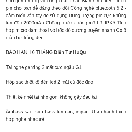
nhỏ gọn nhưng vô cùng chắc chắn Màn hình hiển thị độ
pin cho bạn dễ dàng theo dõi Công nghệ bluetooth 5.2 -
cảm biến vân tay dễ sử dụng Dung lượng pin cực khủng
lên đến 2000mAh Chống nước,chống mồ hôi IPX5 Tích
hợp micro đàm thoại với tốc độ đường truyền nhanh Có 3
màu be, trắng đen
BẢO HÀNH 6 THÁNG
Điện Tử HuQu
Tai nghe gaming 2 mắt cực ngầu G1
Hộp sạc thiết kế đèn led 2 măt cú độc đáo
Thiết kế nhét tai nhỏ gọn, không gây đau tai
Âmbass sâu, sub bass lên cao, impact khá nhanh thích
hợp nghe nhạc trẻ