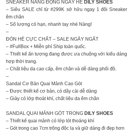
SNEAKER NĂNG ĐỘNG NGÀY HÈ
DILY SHOES
– Siêu SALE chỉ từ #299K sở hữu ngay 1 đôi Sneaker
êm chân
– Số lượng có hạn, nhanh tay nhé Nàng!
–
ĐÓN HÈ CỰC CHẤT – SALE NGÂY NGẤT
– #FullBox + Miễn phí Ship toàn quốc.
– Thiết kế ấn tượng đang được ưa chuộng với kiểu dáng
hợp thời trang.
– Chất liệu da cao cấp, êm chân và dễ dàng phối đồ.
–
Sandal Cơ Bản Quai Mảnh Cao Gót
– Được thiết kế cơ bản, có dây cài dễ dàng
– Giày có lớp thoát khí, chất liệu da êm chân
SANDAL QUAI MẢNH GÓT TRONG
DILY SHOES
– Thiết kế quai mảnh có lớp lót thoáng khí
– Gót trong cao 7cm trông độc lạ và giữ dáng đi đẹp hơn