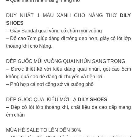
– Quai mảnh nhẹ nhàng, nàng thơ
DUY NHẤT 1 MÀU XANH CHO NÀNG THƠ
DILY
SHOES
– Giày Sandal quai vòng cổ chân mũi vuông
– Độ cao 7cm giúp dáng đi trông đẹp hơn, giày có lót lớp
thoáng khí cho Nàng.
DÉP GUỐC MŨI VUÔNG QUAI NHÚN SANG TRỌNG
– Được thiết kế với kiểu dáng quai nhún, gót cao 5cm
không quá cao dễ dàng di chuyển và tiện lợi.
– Phù hợp cả nơi công sở và xuống phố
DÉP GUỐC QUAI KIỂU MỚI LẠ
DILY SHOES
– Dép có lót lớp thoáng khí, chất liệu da cao cấp mang
êm chân
MÙA HÈ SALE TO LÊN ĐẾN 30%