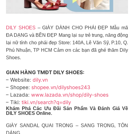
DILY SHOES
– GIÀY DÀNH CHO PHÁI ĐẸP Mẫu mã
ĐA DẠNG và BỀN ĐẸP Mang lại sự trẻ trung, năng động
lại nữ tính cho phái đẹp Store: 140A, Lê Văn Sỹ, P.10, Q.
Phú Nhuận, TP HCM Cảm ơn các bạn đã ghé thăm Dily
Shoes.
GIAN HÀNG TMĐT DILY SHOES:
– Website:
dily.vn
– Shopee:
shopee.vn/dilyshoes243
– Lazada:
www.lazada.vn/shop/dily-shoes
– Tiki:
tiki.vn/search?q=dily
Khám Phá Các Ưu Đãi Sản Phẩm Và Đánh Giá Về
DILY SHOES Online.
GIÀY SANDAL QUAI TRONG – SANG TRỌNG, TÔN
DÁNG