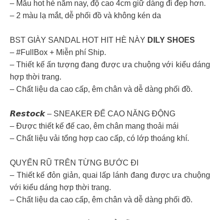
– Mẫu hot hè năm nay, độ cao 4cm giữ dáng đi đẹp hơn.
– 2 màu lạ mắt, dễ phối đồ và không kén da
BST GIÀY SANDAL HOT HIT HÈ NÀY
DILY SHOES
– #FullBox + Miễn phí Ship.
– Thiết kế ấn tượng đang được ưa chuộng với kiểu dáng
hợp thời trang.
– Chất liệu da cao cấp, êm chân và dễ dàng phối đồ.
𝙍𝙚𝙨𝙩𝙤𝙘𝙠 – SNEAKER ĐẾ CAO NĂNG ĐỘNG
– Được thiết kế đế cao, êm chân mang thoải mái
– Chất liệu vải tổng hợp cao cấp, có lớp thoáng khí.
QUYẾN RŨ TRÊN TỪNG BƯỚC ĐI
– Thiết kế đỏn giản, quai lấp lánh đang được ưa chuộng
với kiểu dáng hợp thời trang.
– Chất liệu da cao cấp, êm chân và dễ dàng phối đồ.