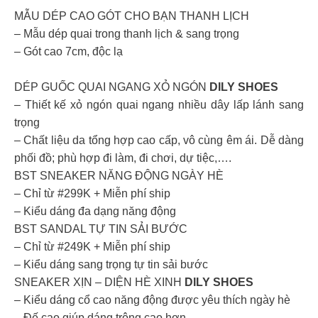
MẪU DÉP CAO GÓT CHO BẠN THANH LỊCH
– Mẫu dép quai trong thanh lịch & sang trọng
– Gót cao 7cm, độc lạ
DÉP GUỐC QUAI NGANG XỎ NGÓN
DILY SHOES
– Thiết kế xỏ ngón quai ngang nhiều dây lấp lánh sang
trọng
– Chất liệu da tổng hợp cao cấp, vô cùng êm ái. Dễ dàng
phối đồ; phù hợp đi làm, đi chơi, dự tiệc,….
BST SNEAKER NĂNG ĐỘNG NGÀY HÈ
– Chỉ từ #299K + Miễn phí ship
– Kiểu dáng đa dạng năng động
BST SANDAL TỰ TIN SẢI BƯỚC
– Chỉ từ #249K + Miễn phí ship
– Kiểu dáng sang trọng tự tin sải bước
SNEAKER XỊN – DIỆN HÈ XINH
DILY SHOES
– Kiểu dáng cổ cao năng động được yêu thích ngày hè
– Đế cao giúp dáng trông cao hơn