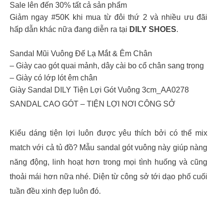
Sale lên đến 30% tất cả sản phẩm
Giảm ngay #50K khi mua từ đôi thứ 2 và nhiều ưu đãi
hấp dẫn khác nữa đang diễn ra tại
DILY SHOES
.
Sandal Mũi Vuông Đế Lạ Mắt & Êm Chân
– Giày cao gót quai mảnh, dây cài bo cổ chân sang trọng
– Giày có lớp lót êm chân
Giày Sandal DILY Tiện Lợi Gót Vuông 3cm_AA0278
SANDAL CAO GÓT – TIỆN LỢI NƠI CÔNG SỞ
Kiểu dáng tiện lợi luôn được yêu thích bởi có thể mix
match với cả tủ đồ? Mẫu sandal gót vuông này giúp nàng
năng động, linh hoạt hơn trong mọi tình huống và cũng
thoải mái hơn nữa nhé. Diện từ công sở tới dạo phố cuối
tuần đều xinh đẹp luôn đó.