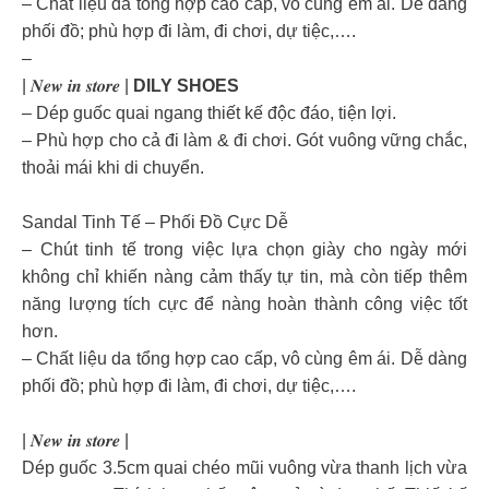
– Chất liệu da tổng hợp cao cấp, vô cùng êm ái. Dễ dàng
phối đồ; phù hợp đi làm, đi chơi, dự tiệc,….
–
| 𝑵𝒆𝒘 𝒊𝒏 𝒔𝒕𝒐𝒓𝒆 |
DILY SHOES
– Dép guốc quai ngang thiết kế độc đáo, tiện lợi.
– Phù hợp cho cả đi làm & đi chơi. Gót vuông vững chắc,
thoải mái khi di chuyển.
Sandal Tinh Tế – Phối Đồ Cực Dễ
– Chút tinh tế trong việc lựa chọn giày cho ngày mới
không chỉ khiến nàng cảm thấy tự tin, mà còn tiếp thêm
năng lượng tích cực để nàng hoàn thành công việc tốt
hơn.
– Chất liệu da tổng hợp cao cấp, vô cùng êm ái. Dễ dàng
phối đồ; phù hợp đi làm, đi chơi, dự tiệc,….
| 𝑵𝒆𝒘 𝒊𝒏 𝒔𝒕𝒐𝒓𝒆 |
Dép guốc 3.5cm quai chéo mũi vuông vừa thanh lịch vừa