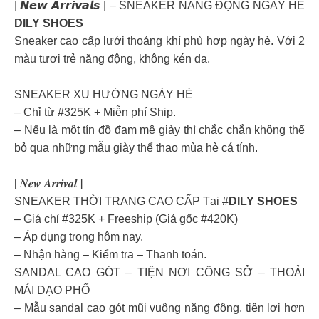
| 𝙉𝙚𝙬 𝘼𝙧𝙧𝙞𝙫𝙖𝙡𝙨 | – SNEAKER NĂNG ĐỘNG NGÀY HÈ
DILY SHOES
Sneaker cao cấp lưới thoáng khí phù hợp ngày hè. Với 2
màu tươi trẻ năng động, không kén da.
SNEAKER XU HƯỚNG NGÀY HÈ
– Chỉ từ #325K + Miễn phí Ship.
– Nếu là một tín đồ đam mê giày thì chắc chắn không thể
bỏ qua những mẫu giày thể thao mùa hè cá tính.
[ 𝑵𝒆𝒘 𝑨𝒓𝒓𝒊𝒗𝒂𝒍 ]
SNEAKER THỜI TRANG CAO CẤP Tại #
DILY SHOES
– Giá chỉ #325K + Freeship (Giá gốc #420K)
– Áp dụng trong hôm nay.
– Nhận hàng – Kiểm tra – Thanh toán.
SANDAL CAO GÓT – TIỆN NƠI CÔNG SỞ – THOẢI
MÁI DẠO PHỐ
– Mẫu sandal cao gót mũi vuông năng động, tiện lợi hơn