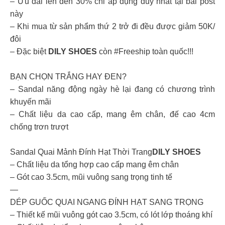
– Ưu đãi lên đến 30% chỉ áp dụng duy nhất tại bài post
này
– Khi mua từ sản phẩm thứ 2 trở đi đều được giảm 50K/
đôi
– Đặc biệt
DILY SHOES
còn #Freeship toàn quốc!!!
BẠN CHỌN TRẮNG HAY ĐEN?
– Sandal năng động ngày hè lại đang có chương trình
khuyến mãi
– Chất liệu da cao cấp, mang êm chân, đế cao 4cm
chống trơn trượt
Sandal Quai Mảnh Đính Hạt Thời Trang
DILY SHOES
– Chất liệu da tổng hợp cao cấp mang êm chân
– Gót cao 3.5cm, mũi vuông sang trọng tinh tế
—
DÉP GUỐC QUAI NGANG ĐÍNH HẠT SANG TRỌNG
– Thiết kế mũi vuông gót cao 3.5cm, có lót lớp thoáng khí