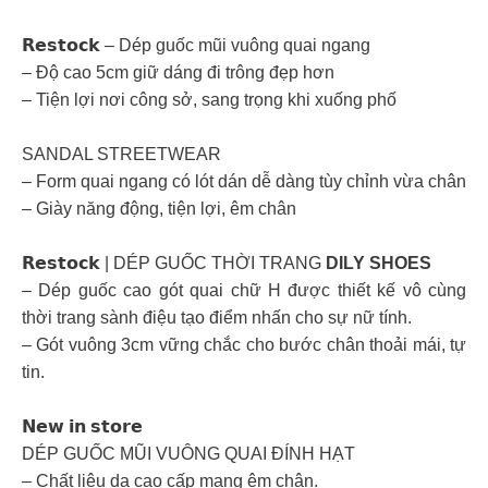
𝗥𝗲𝘀𝘁𝗼𝗰𝗸 – Dép guốc mũi vuông quai ngang
– Độ cao 5cm giữ dáng đi trông đẹp hơn
– Tiện lợi nơi công sở, sang trọng khi xuống phố
SANDAL STREETWEAR
– Form quai ngang có lót dán dễ dàng tùy chỉnh vừa chân
– Giày năng động, tiện lợi, êm chân
𝗥𝗲𝘀𝘁𝗼𝗰𝗸 | DÉP GUỐC THỜI TRANG
DILY SHOES
– Dép guốc cao gót quai chữ H được thiết kế vô cùng
thời trang sành điệu tạo điểm nhấn cho sự nữ tính.
– Gót vuông 3cm vững chắc cho bước chân thoải mái, tự
tin.
𝗡𝗲𝘄 𝗶𝗻 𝘀𝘁𝗼𝗿𝗲
DÉP GUỐC MŨI VUÔNG QUAI ĐÍNH HẠT
– Chất liệu da cao cấp mang êm chân.