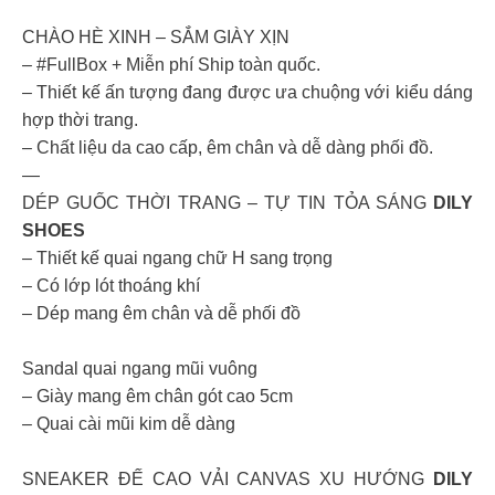
CHÀO HÈ XINH – SẮM GIÀY XỊN
– #FullBox + Miễn phí Ship toàn quốc.
– Thiết kế ấn tượng đang được ưa chuộng với kiểu dáng
hợp thời trang.
– Chất liệu da cao cấp, êm chân và dễ dàng phối đồ.
—
DÉP GUỐC THỜI TRANG – TỰ TIN TỎA SÁNG
DILY
SHOES
– Thiết kế quai ngang chữ H sang trọng
– Có lớp lót thoáng khí
– Dép mang êm chân và dễ phối đồ
Sandal quai ngang mũi vuông
– Giày mang êm chân gót cao 5cm
– Quai cài mũi kim dễ dàng
SNEAKER ĐẾ CAO VẢI CANVAS XU HƯỚNG
DILY