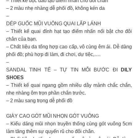
– Thiết kế độc đáo tạo điểm nhấn cho đôi chân
– 2 màu nhẹ nhàng dễ phối đồ, không kén da
–
DÉP GUỐC MŨI VUÔNG QUAI LẤP LÁNH
– Thiết kế quai đính hạt tạo điểm nhấn nổi bật cho đôi
chân của bạn.
– Chất liệu da tổng hợp cao cấp, vô cùng êm ái. Dễ dàng
phối đồ; phù hợp đi làm, đi chơi, dự tiệc,….
–
SANDAL TINH TẾ – TỰ TIN MỖI BƯỚC ĐI
DILY
SHOES
– Thiết kế quai ngang gồm nhiều dây mảnh chắc chắn,
nhẹ nhàng ôm trọn phần chân trước.
– 2 màu sang trọng dễ phối đồ
GIÀY CAO GÓT MŨI NHỌN GÓT VUÔNG
– Kiểu dáng mũi nhọn truyền thống cùng gót vuông 5cm
làm tăng thêm sự quyến rũ cho đôi chân.