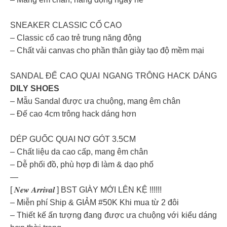
SNEAKER CLASSIC CỔ CAO
– Classic cổ cao trẻ trung năng động
– Chất vải canvas cho phần thân giày tạo độ mềm mại
SANDAL ĐẾ CAO QUAI NGANG TRÔNG HACK DÁNG
DILY SHOES
– Mẫu Sandal được ưa chuộng, mang êm chân
– Đế cao 4cm trông hack dáng hơn
DÉP GUỐC QUAI NƠ GÓT 3.5CM
– Chất liệu da cao cấp, mang êm chân
– Dễ phối đồ, phù hợp đi làm & dạo phố
—
[ 𝑵𝒆𝒘 𝑨𝒓𝒓𝒊𝒗𝒂𝒍 ] BST GIÀY MỚI LÊN KỆ !!!!!!
– Miễn phí Ship & GIẢM #50K Khi mua từ 2 đôi
– Thiết kế ấn tượng đang được ưa chuộng với kiểu dáng