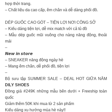
hợp thời trang.
– Chất liệu da cao cấp, êm chân và dễ dàng phối đồ.
DÉP GUỐC CAO GÓT – TIỆN LỢI NƠI CÔNG SỞ
– Kiểu dáng tiện lợi, dễ mix match với cả tủ đồ
– Mẫu dép guốc mũi vuông cho nàng năng động, thoải
mái
–
𝙉𝙚𝙬 𝙞𝙣 𝙨𝙩𝙤𝙧𝙚
– SNEAKER năng động ngày hè
– Mang êm chân, dễ phối đồ, tiện lợi
–
Bộ sưu tập SUMMER SALE – DEAL HOT GIỮA NĂM
DILY SHOES
Đồng giá #249K những mẫu bên dưới + Freeship toàn
quốc
Giảm thêm 50K khi mua từ 2 sản phẩm
Kiểu dáng xu hướng mùa hè này!!