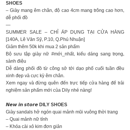
SHOES
– Giày mang êm chân, độ cao 4cm mang trông cao hơn,
dễ phối đồ
—
SUMMER SALE – CHỈ ÁP DỤNG TẠI CỬA HÀNG
[140A, Lê Văn Sỹ, P.10, Q.Phú Nhuận]
Giảm thêm 50k khi mua 2 sản phẩm
Bộ sưu tập giày nữ #mới_nhất, kiểu dáng sang trọng,
sành điệu
Dễ dàng phối đồ từ công sở tới dạo phố cuối tuần đều
xinh đẹp và cực kỳ êm chân.
Xem ngay và đừng quên đến trực tiếp cửa hàng để trải
nghiệm sản phẩm mới của Dily nhé nàng!
𝙉𝙚𝙬 𝙞𝙣 𝙨𝙩𝙤𝙧𝙚
DILY SHOES
Giày sandals hở ngón quai mảnh mũi vuông thời trang
– Quai mảnh nữ tính
– Khóa cài xỏ kim đơn giản