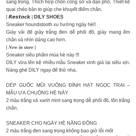
sang trọng. Thích hợp chốn công sở và dạo phố. Thiết kế
quai chéo bản to giúp che khuyết điểm chân.
| 𝙍𝙚𝙨𝙩𝙤𝙘𝙠 |
DILY SHOES
Sneaker houndstooth xu hướng ngày hè!!
Giày vải đế giày trắng đen dễ phối đồ, giày mang êm
chân và nhìn dáng cao hơn.
| 𝑵𝒆𝒘 𝒊𝒏 𝒔𝒕𝒐𝒓𝒆 |
Sneaker siêu phẩm mùa hè này !!!
DILY vừa lên kệ nhiều mẫu Sneaker xinh giá lại siêu xịn.
Nàng ghé DILY ngay để thử nha.
DÉP GUỐC MŨI VUÔNG ĐÍNH HẠT NGỌC TRAI –
MẪU ƯA CHUỘNG HÈ NÀY
2 màu trắng và xanh mint sang trọng dễ phối đồ, tôn trắng
chân.
SNEAKER CHO NGÀY HÈ NĂNG ĐỘNG
2 màu trắng đen sang trọng không bao giờ lỗi mốt