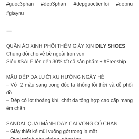
#guoc3phan #dep3phan #depguoctienloi #depnu
#giaynu
==
QUẦN ÁO XINH PHỐI THÊM GIÀY XỊN
DILY SHOES
Chung đôi cho vẻ bề ngoài trọn vẹn
Siêu #SALE lên đến 30% tất cả sản phẩm + #Freeship
MẪU DÉP DA LƯỜI XU HƯỚNG NGÀY HÈ
– Với 2 màu sang trọng độc lạ không lỗi thời và dễ phối
đồ
– Dép có lót thoáng khí, chất da tổng hợp cao cấp mang
êm chân
SANDAL QUAI MẢNH DÂY CÀI VÒNG CỔ CHÂN
– Giày thiết kế mũi vuông gót trong lạ mắt