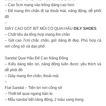
– Cao 5cm mang vào trông dáng cao hơn
– Đế mang êm chân đi lại thoải mái, năng động, dễ phối
đồ
–
GIÀY CAO GÓT BÍT MŨI CÓ QUAI HẬU
DILY SHOES
– Chất liệu da tổng hợp mang êm chân
– Gót cao 7cm chắc chắn, giữ dáng đi đẹp. Phù hợp cả
nơi công sở và dạo phố
Sandal Quai Hậu Đế Cao Năng Động
– Kiểu dáng tiện lợi, năng động luôn được yêu thích và
dễ phối đồ
– Giày mang êm chân, thoải mái
–
Flat Sandal – Tiện lợi nơi công sở
– Thiết kế quai ngang bản to
– Mẫu sandal bệt năng động, 2 màu sang trọng