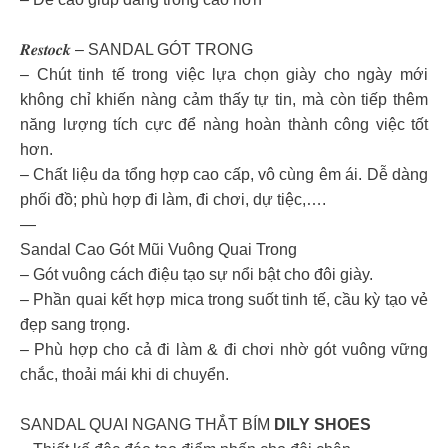
𝑹𝒆𝒔𝒕𝒐𝒄𝒌 – SANDAL GÓT TRONG
– Chút tinh tế trong việc lựa chọn giày cho ngày mới
không chỉ khiến nàng cảm thấy tự tin, mà còn tiếp thêm
năng lượng tích cực để nàng hoàn thành công việc tốt
hơn.
– Chất liệu da tổng hợp cao cấp, vô cùng êm ái. Dễ dàng
phối đồ; phù hợp đi làm, đi chơi, dự tiệc,….
—
Sandal Cao Gót Mũi Vuông Quai Trong
– Gót vuông cách điệu tạo sự nổi bật cho đôi giày.
– Phần quai kết hợp mica trong suốt tinh tế, cầu kỳ tạo vẻ
đẹp sang trọng.
– Phù hợp cho cả đi làm & đi chơi nhờ gót vuông vững
chắc, thoải mái khi di chuyển.
SANDAL QUAI NGANG THẮT BÍM
DILY SHOES