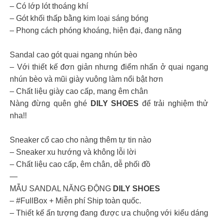
– Có lớp lót thoáng khí
– Gót khối thấp bằng kim loại sáng bóng
– Phong cách phóng khoáng, hiện đại, đang năng
Sandal cao gót quai ngang nhún bèo
– Với thiết kế đơn giản nhưng điểm nhấn ở quai ngang
nhún bèo và mũi giày vuông làm nổi bật hơn
– Chất liệu giày cao cấp, mang êm chân
Nàng đừng quên ghé
DILY SHOES
để trải nghiệm thử
nha!!
Sneaker cổ cao cho nàng thêm tự tin nào
– Sneaker xu hướng và không lỗi lời
– Chất liệu cao cấp, êm chân, dễ phối đồ
—
MẪU SANDAL NĂNG ĐỘNG
DILY SHOES
– #FullBox + Miễn phí Ship toàn quốc.
– Thiết kế ấn tượng đang được ưa chuộng với kiểu dáng