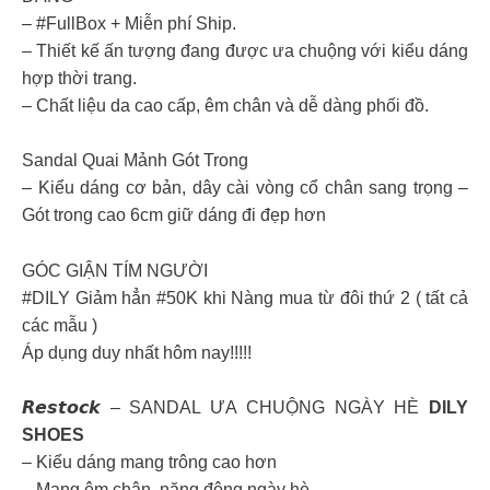
– #FullBox + Miễn phí Ship.
– Thiết kế ấn tượng đang được ưa chuộng với kiểu dáng
hợp thời trang.
– Chất liệu da cao cấp, êm chân và dễ dàng phối đồ.
Sandal Quai Mảnh Gót Trong
– Kiểu dáng cơ bản, dây cài vòng cổ chân sang trọng –
Gót trong cao 6cm giữ dáng đi đẹp hơn
GÓC GIẬN TÍM NGƯỜI
#DILY Giảm hẳn #50K khi Nàng mua từ đôi thứ 2 ( tất cả
các mẫu )
Áp dụng duy nhất hôm nay!!!!!
𝙍𝙚𝙨𝙩𝙤𝙘𝙠 – SANDAL ƯA CHUỘNG NGÀY HÈ
DILY
SHOES
– Kiểu dáng mang trông cao hơn
– Mang êm chân, năng động ngày hè