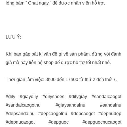
lòng bấm “ Chat ngay “ để được nhân viên hỗ trợ.
LƯU Ý:
Khi bạn gặp bất kì vấn đề gì về sản phẩm, đừng vội đánh
giá mà hãy liên hệ shop để được hỗ trợ tốt nhất nhé.
Thời gian làm việc: 8h00 đến 17h00 từ thứ 2 đến thứ 7.
#dily #giaydily #dilyshoes #dilygiay #sandalcaogot
#sandalcaogotnu #giaysandalnu #sandalnu
#depsandalnu #depcaogotnu #depcaogot #depnudep
#depnucaogot #depguoc #depguocnucaogot