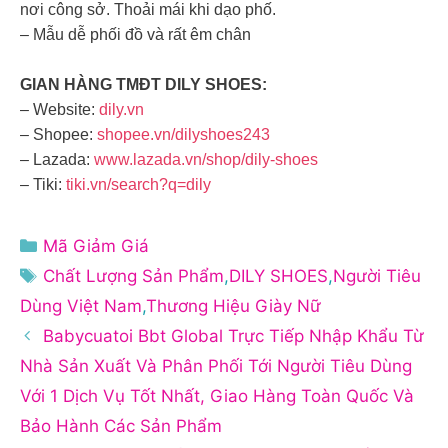
nơi công sở. Thoải mái khi dạo phố.
– Mẫu dễ phối đồ và rất êm chân
GIAN HÀNG TMĐT DILY SHOES:
– Website:
dily.vn
– Shopee:
shopee.vn/dilyshoes243
– Lazada:
www.lazada.vn/shop/dily-shoes
– Tiki:
tiki.vn/search?q=dily
Danh
Mã Giảm Giá
mục
Thẻ
Chất Lượng Sản Phẩm
,
DILY SHOES
,
Người Tiêu
Dùng Việt Nam
,
Thương Hiệu Giày Nữ
Babycuatoi Bbt Global Trực Tiếp Nhập Khẩu Từ
Nhà Sản Xuất Và Phân Phối Tới Người Tiêu Dùng
Với 1 Dịch Vụ Tốt Nhất, Giao Hàng Toàn Quốc Và
Bảo Hành Các Sản Phẩm