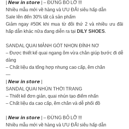
| 𝙉𝙚𝙬 𝙞𝙣 𝙨𝙩𝙤𝙧𝙚 | – ĐỪNG BỎ LỠ !!!
Nhiều mẫu mới về hàng và ƯU ĐÃI siêu hấp dẫn
Sale lên đến 30% tất cả sản phẩm
Giảm ngay #50K khi mua từ đôi thứ 2 và nhiều ưu đãi
hấp dẫn khác nữa đang diễn ra tại
DILY SHOES
.
SANDAL QUAI MẢNH GÓT NHỌN ĐÍNH NƠ
– Được thiết kế quai ngang ôm vừa chân giúp bước đi dễ
dàng
– Chất liệu da tổng hợp nhung cao cấp, êm chân
—
| 𝙉𝙚𝙬 𝙞𝙣 𝙨𝙩𝙤𝙧𝙚 |
SANDAL QUAI NHÚN THỜI TRANG
– Thiết kế đơn giản, quai nhún tạo điểm nhấn
– Chất liệu da cao cấp, êm chân và dễ phối đồ
| 𝙉𝙚𝙬 𝙞𝙣 𝙨𝙩𝙤𝙧𝙚 | – ĐỪNG BỎ LỠ !!!
Nhiều mẫu mới về hàng và ƯU ĐÃI siêu hấp dẫn