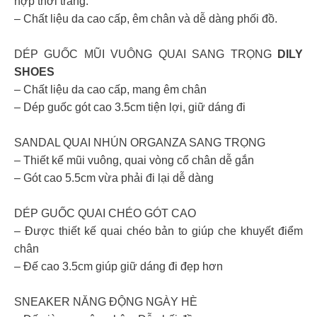
hợp thời trang.
– Chất liệu da cao cấp, êm chân và dễ dàng phối đồ.
DÉP GUỐC MŨI VUÔNG QUAI SANG TRỌNG
DILY
SHOES
– Chất liệu da cao cấp, mang êm chân
– Dép guốc gót cao 3.5cm tiện lợi, giữ dáng đi
SANDAL QUAI NHÚN ORGANZA SANG TRỌNG
– Thiết kế mũi vuông, quai vòng cổ chân dễ gắn
– Gót cao 5.5cm vừa phải đi lại dễ dàng
DÉP GUỐC QUAI CHÉO GÓT CAO
– Được thiết kế quai chéo bản to giúp che khuyết điểm
chân
– Đế cao 3.5cm giúp giữ dáng đi đẹp hơn
SNEAKER NĂNG ĐỘNG NGÀY HÈ