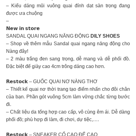
– Kiểu dáng mũi vuông quai đính dạt sàn trọng đang
được ưa chuộng
–
𝗡𝗲𝘄 𝗶𝗻 𝘀𝘁𝗼𝗿𝗲
SANDAL QUAI NGANG NĂNG ĐỘNG
DILY SHOES
– Shop về thêm mẫu Sandal quai ngang năng động cho
Nàng đây!
– 2 màu trắng đen sang trọng, dễ mang và dễ phối đồ.
Đặc biệt đế giày cao 4cm trông dáng cao hơn.
𝗥𝗲𝘀𝘁𝗼𝗰𝗸 – GUỐC QUAI NƠ NÀNG THƠ
– Thiết kế quai nơ thời trang tạo điểm nhấn cho đôi chân
của bạn. Phần gót vuông 5cm làm vững chắc từng bước
đi.
– Chất liệu da tổng hợp cao cấp, vô cùng êm ái. Dễ dàng
phối đồ; phù hợp đi làm, đi chơi, dự tiệc,….
𝗥𝗲𝘀𝘁𝗼𝗰𝗸 – SNEAKER CỔ CAO ĐẾ CAO