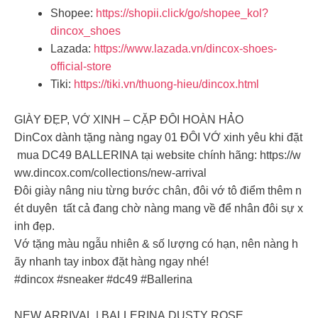
Shopee:
https://shopii.click/go/shopee_kol?
dincox_shoes
Lazada:
https://www.lazada.vn/dincox-shoes-
official-store
Tiki:
https://tiki.vn/thuong-hieu/dincox.html
GIÀY ĐẸP, VỚ XINH – CẶP ĐÔI HOÀN HẢO
DinCox dành tặng nàng ngay 01 ĐÔI VỚ xinh yêu khi đặt
mua DC49 BALLERINA tại website chính hãng: https://w
ww.dincox.com/collections/new-arrival
Đôi giày nâng niu từng bước chân, đôi vớ tô điểm thêm n
ét duyên tất cả đang chờ nàng mang về để nhân đôi sự x
inh đẹp.
Vớ tặng màu ngẫu nhiên & số lượng có hạn, nên nàng h
ãy nhanh tay inbox đặt hàng ngay nhé!
#dincox #sneaker #dc49 #Ballerina
NEW ARRIVAL | BALLERINA DUSTY ROSE