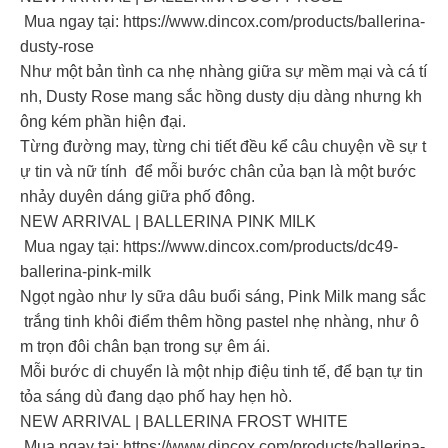
Mua ngay tại: https://www.dincox.com/products/ballerina-
dusty-rose
Như một bản tình ca nhẹ nhàng giữa sự mềm mại và cá tí
nh, Dusty Rose mang sắc hồng dusty dịu dàng nhưng kh
ông kém phần hiện đại.
Từng đường may, từng chi tiết đều kể câu chuyện về sự t
ự tin và nữ tính để mỗi bước chân của bạn là một bước
nhảy duyên dáng giữa phố đông.
NEW ARRIVAL | BALLERINA PINK MILK
Mua ngay tại: https://www.dincox.com/products/dc49-
ballerina-pink-milk
Ngọt ngào như ly sữa dâu buổi sáng, Pink Milk mang sắc
trắng tinh khôi điểm thêm hồng pastel nhẹ nhàng, như ô
m trọn đôi chân bạn trong sự êm ái.
Mỗi bước di chuyển là một nhịp điệu tinh tế, để bạn tự tin
tỏa sáng dù đang dạo phố hay hẹn hò.
NEW ARRIVAL | BALLERINA FROST WHITE
Mua ngay tại: https://www.dincox.com/products/ballerina-