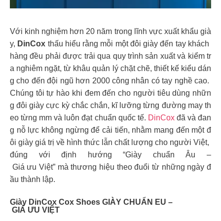
Với kinh nghiệm hơn 20 năm trong lĩnh vực xuất khẩu già
y,
DinCox
thấu hiểu rằng mỗi một đôi giày đến tay khách
hàng đều phải được trải qua quy trình sản xuất và kiểm tr
a nghiêm ngặt, từ khâu quản lý chặt chẽ, thiết kế kiểu dán
g cho đến đội ngũ hơn 2000 công nhân có tay nghề cao.
Chúng tôi tự hào khi đem đến cho người tiêu dùng nhữn
g đôi giày cực kỳ chắc chắn, kĩ lưỡng từng đường may th
eo từng mm và luôn đạt chuẩn quốc tế.
DinCox
đã và đan
g nỗ lực không ngừng để cải tiến, nhằm mang đến một đ
ôi giày giá trị về hình thức lẫn chất lượng cho người Việt,
đúng với định hướng “Giày chuẩn Âu –
Giá ưu Việt” mà thương hiệu theo đuổi từ những ngày đ
ầu thành lập.
Giày DinCox Cox Shoes GIÀY CHUẨN EU –
GIÁ ƯU VIỆT