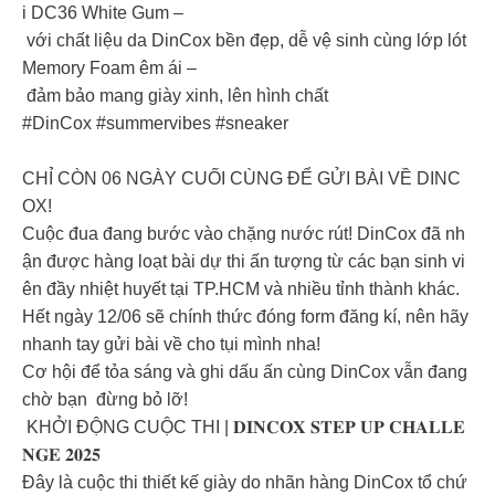
i DC36 White Gum –
với chất liệu da DinCox bền đẹp, dễ vệ sinh cùng lớp lót
Memory Foam êm ái –
đảm bảo mang giày xinh, lên hình chất
#DinCox #summervibes #sneaker
CHỈ CÒN 06 NGÀY CUỐI CÙNG ĐỂ GỬI BÀI VỀ DINC
OX!
Cuộc đua đang bước vào chặng nước rút! DinCox đã nh
ận được hàng loạt bài dự thi ấn tượng từ các bạn sinh vi
ên đầy nhiệt huyết tại TP.HCM và nhiều tỉnh thành khác.
Hết ngày 12/06 sẽ chính thức đóng form đăng kí, nên hãy
nhanh tay gửi bài về cho tụi mình nha!
Cơ hội để tỏa sáng và ghi dấu ấn cùng DinCox vẫn đang
chờ bạn đừng bỏ lỡ!
KHỞI ĐỘNG CUỘC THI | 𝐃𝐈𝐍𝐂𝐎𝐗 𝐒𝐓𝐄𝐏 𝐔𝐏 𝐂𝐇𝐀𝐋𝐋𝐄
𝐍𝐆𝐄 𝟐𝟎𝟐𝟓
Đây là cuộc thi thiết kế giày do nhãn hàng DinCox tổ chứ