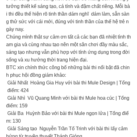
tưởng thiết kế sáng tạo, cá tính và đậm chất riêng. Mỗi bà
i thi đều thể hiện rõ tinh thần dám nghĩ dám làm, sẵn sàn
g thử sức với cái mới, đúng với tinh thần của thế hệ trẻ n
gày nay.
Chúng mình thật sự cảm ơn tất cả các bạn đã nhiệt tình th
am gia và cùng nhau tạo nên một sân chơi đầy màu sắc,
sáng tạo nhưng vẫn phù hợp với tính ứng dụng trong đời
sống và xu hướng thời trang hiện đại.
BTC xin chính thức công bố những bài thi nổi bật đã chin
h phục hội đồng giám khảo:
Giải Nhất Hoàng Gia Huy với bài thi Mule Design | Tổng
điểm: 424
Giải Nhì Vũ Quang Minh với bài thi Mule hoa cúc | Tổng
điểm: 159
Giải Ba Huỳnh Bảo với bài thi Mule ngọn lửa | Tổng điể
m: 130
Giải Sáng tạo Nguyễn Trần Tố Trinh với bài thi lấy cảm
hứng từ truyền thuyết Thánh Gióng