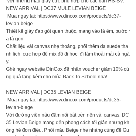
với những mẫu giày cực phù hợp cho các bạn HS-SV.
NEW ARRIVAL | DC37 MULE LEVIAN BEIGE
Mua ngay tại: https://www.dincox.com/products/dc37-
levian-beige
Thiết kế giày đạp gót quen thuộc, mang vào là êm, bước r
a là gọn.
Chất liệu vải canvas nhẹ thoáng, phối thêm da suede tha
nh lịch, cực hợp để mix đồ đi học, đi làm thoải mái cả ngà
y.
Ghé ngay website DinCox để nhận voucher giảm 10% cù
ng quà tặng kèm cho mùa Back To School nha!
NEW ARRIVAL | DC35 LEVIAN BEIGE
Mua ngay tại: https://www.dincox.com/products/dc35-
levian-biege
Với đường viền nâu đậm nổi bật trên nền vải canvas, DC
35 Levian Beige mang đến phong cách tối giản nhưng kh
ông hề đơn điệu. Phối màu Beige nhẹ nhàng cùng đế Gu