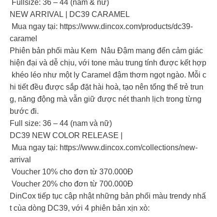
Fullsize: 36 – 44 (nam & nữ)
NEW ARRIVAL | DC39 CARAMEL
Mua ngay tại: https://www.dincox.com/products/dc39-
caramel
Phiên bản phối màu Kem Nâu Đậm mang đến cảm giác
hiện đại và dễ chịu, với tone màu trung tính được kết hợp
khéo léo như một ly Caramel đậm thơm ngọt ngào. Mỗi c
hi tiết đều được sắp đặt hài hoà, tạo nên tổng thể trẻ trun
g, năng động mà vẫn giữ được nét thanh lịch trong từng
bước đi.
️Full size: 36 – 44 (nam và nữ)
DC39 NEW COLOR RELEASE |
Mua ngay tại: https://www.dincox.com/collections/new-
arrival
Voucher 10% cho đơn từ 370.000Đ
Voucher 20% cho đơn từ 700.000Đ
DinCox tiếp tục cập nhật những bản phối màu trendy nhấ
t cùa dòng DC39, với 4 phiên bản xịn xò: