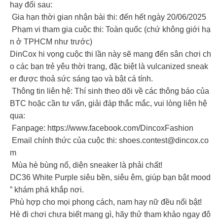
hay đổi sau:
Gia hạn thời gian nhận bài thi: đến hết ngày 20/06/2025
Phạm vi tham gia cuộc thi: Toàn quốc (chứ không giới hạ
n ở TPHCM như trước)
DinCox hi vọng cuộc thi lần này sẽ mang đến sân chơi ch
o các bạn trẻ yêu thời trang, đặc biệt là vulcanized sneak
er được thoả sức sáng tạo và bật cá tính.
Thông tin liên hệ: Thí sinh theo dõi về các thông báo của
BTC hoặc cần tư vấn, giải đáp thắc mắc, vui lòng liên hệ
qua:
Fanpage: https://www.facebook.com/DincoxFashion
Email chính thức của cuộc thi:
shoes.contest@dincox.co
m
Mùa hè bùng nổ, diện sneaker là phải chất!
DC36 White Purple siêu bền, siêu êm, giúp bạn bật mood
” khám phá khắp nơi.
Phù hợp cho mọi phong cách, nam hay nữ đều nổi bật!
Hè đi chơi chưa biết mang gì, hãy thử tham khảo ngay đô