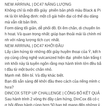
NEW ARRIVAL | DC47 NĂNG LƯỢNG
Không chỉ là một đôi giày phiên bản phối màu Black & Pi
nk là lời khẳng định: một cô gái hiện đại có thể dịu dàng
mà vẫn rất bản lĩnh.
Form dáng tối giản, dễ phối đồ. Đi êm chân, di chuyển lin
h hoạt. Và quan trọng nhất: giúp bạn thoải mái là chính mì
nh với năng lượng tích cực nhất.
NEW ARRIVAL | DC47 KHỞI ĐẦU
Lấy cảm hứng từ những đôi giày huyền thoại của Ý, kết h
ợp cùng công nghệ vulcanized hiện đại phiên bản trắng t
inh khôi này là tuyên ngôn rằng mọi hành trình lớn đều bắ
t đầu từ một bước chân nhỏ.
Mạnh mẽ. Bền bỉ. Và đầy khác biệt.
Bạn đã sẵn sàng để khởi đầu theo cách của riêng mình c
hưa?
DINCOX STEP UP CHALLENGE | CÔNG BỐ KẾT QUẢ
Sau hành trình 2 vòng thi đầy cảm hứng, DinCox đã có c
ơ hội đồng hành cùng hơn 50 bạn trẻ mang đến những ý