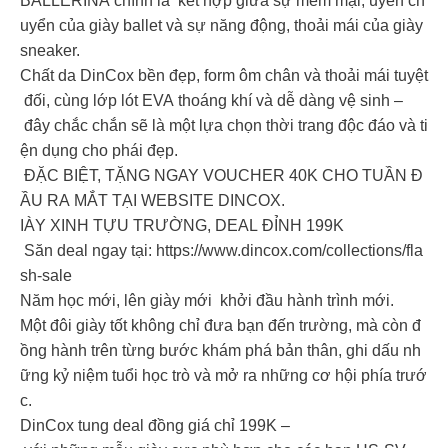
BALLERINA chính là kết hợp giữa sự mềm mại, uyển ch
uyển của giày ballet và sự năng động, thoải mái của giày
sneaker.
Chất da DinCox bền đẹp, form ôm chân và thoải mái tuyệt
đối, cùng lớp lót EVA thoáng khí và dễ dàng vệ sinh –
đây chắc chắn sẽ là một lựa chọn thời trang độc đáo và ti
ện dụng cho phái đẹp.
ĐẶC BIỆT, TẶNG NGAY VOUCHER 40K CHO TUẦN Đ
ẦU RA MẮT TẠI WEBSITE DINCOX.
IÀY XINH TỰU TRƯỜNG, DEAL ĐỈNH 199K
Săn deal ngay tại: https://www.dincox.com/collections/fla
sh-sale
Năm học mới, lên giày mới khởi đầu hành trình mới.
Một đôi giày tốt không chỉ đưa bạn đến trường, mà còn đ
ồng hành trên từng bước khám phá bản thân, ghi dấu nh
ững kỷ niệm tuổi học trò và mở ra những cơ hội phía trướ
c.
DinCox tung deal đồng giá chỉ 199K –