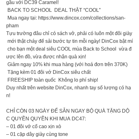
gầu với DC39 Caramel!
BACK TO SCHOOL DEAL THẬT “COOL”
Mua ngay tại: https://www.dincox.com/collections/san-
pham
Tựu trường đâu chỉ có sách vở, phải có luôn một đôi giày
mới thật cháy để sải bước tự tin mỗi ngày! DinCox bật mí
cho bạn một deal siêu COOL mùa Back to School vừa đ
ược lên đồ, vừa được nhận quà xịn!
Giảm ngay 10% khi mua hàng (với hoá đơn trên 370K)
Tặng kèm 01 đôi vớ DinCox siêu chất
FREESHIP toàn quốc Không lo phí ship!
Duy nhất trên website DinCox, nhanh tay số lượng có hạ
n!
CHỈ CÒN 03 NGÀY ĐỂ SẴN NGAY BỘ QUÀ TẶNG DỘ
C QUYỀN QUYỀN KHI MUA DC47:
– 01 đôi vớ cổ cao xịn xò
– 01 cặp dây giày cùng tone