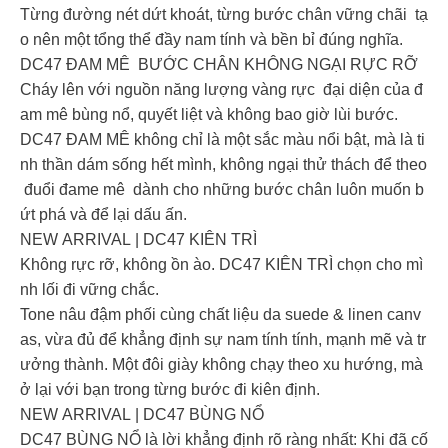
Từng đường nét dứt khoát, từng bước chân vững chãi tạ
o nên một tổng thể đầy nam tính và bền bỉ đúng nghĩa.
DC47 ĐAM MÊ BƯỚC CHÂN KHÔNG NGẠI RỰC RỠ
Cháy lên với nguồn năng lượng vàng rực đại diện của đ
am mê bùng nổ, quyết liệt và không bao giờ lùi bước.
DC47 ĐAM MÊ không chỉ là một sắc màu nổi bật, mà là ti
nh thần dám sống hết mình, không ngại thử thách để theo
đuổi đame mê dành cho những bước chân luôn muốn b
ứt phá và để lại dấu ấn.
NEW ARRIVAL | DC47 KIÊN TRÌ
Không rực rỡ, không ồn ào. DC47 KIÊN TRÌ chọn cho mì
nh lối đi vững chắc.
Tone nâu đậm phối cùng chất liệu da suede & linen canv
as, vừa đủ để khẳng định sự nam tính tính, mạnh mẽ và tr
ưởng thành. Một đôi giày không chạy theo xu hướng, mà
ở lại với bạn trong từng bước đi kiên định.
NEW ARRIVAL | DC47 BÙNG NỔ
DC47 BÙNG NỔ là lời khẳng định rõ ràng nhất: Khi đã cố