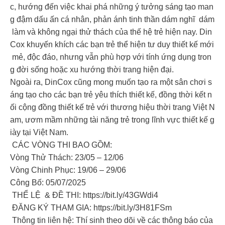
c, hướng đến việc khai phá những ý tưởng sáng tạo man
g đậm dấu ấn cá nhân, phản ánh tinh thần dám nghĩ dám
làm và không ngại thử thách của thế hệ trẻ hiện nay. Din
Cox khuyến khích các bạn trẻ thể hiện tư duy thiết kế mới
mẻ, độc đáo, nhưng vẫn phù hợp với tính ứng dụng tron
g đời sống hoặc xu hướng thời trang hiện đại.
Ngoài ra, DinCox cũng mong muốn tạo ra một sân chơi s
áng tạo cho các bạn trẻ yêu thích thiết kế, đồng thời kết n
ối cộng đồng thiết kế trẻ với thương hiệu thời trang Việt N
am, ươm mầm những tài năng trẻ trong lĩnh vực thiết kế g
iày tại Việt Nam.
CÁC VÒNG THI BAO GỒM:
Vòng Thử Thách: 23/05 – 12/06
Vòng Chinh Phục: 19/06 – 29/06
Công Bố: 05/07/2025
THỂ LỆ & ĐỀ THI: https://bit.ly/43GWdi4
ĐĂNG KÝ THAM GIA: https://bit.ly/3H81FSm
Thông tin liên hệ: Thí sinh theo dõi về các thông báo của