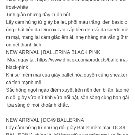
frost-white
Tinh giản nhưng đầy cuốn hút.
Lấy cảm hứng từ giày ballet, phối màu trắng đen basic c
ùng chất liệu da Dincox cao cấp bền đẹp và da suede mề
m mại, mang lại cảm giác êm ái, nhẹ nhàng mà vẫn giữ tr
ọn nét thanh lịch.
NEW ARRIVAL | BALLERINA BLACK PINK
Mua ngay tại: https://www.dincox.com/products/ballerina-
black-pink
Khi sự mềm mại của giày ballet hòa quyện cùng sneaker
cá tính mạnh mẽ
Sắc hồng ngọt ngào điểm xuyết trên nền đen bí ẩn, tạo nê
n đôi giày vừa nữ tính vừa nổi bật, sẵn sàng cùng bạn gái
tỏa sáng ở mọi khoảnh khắc.
NEW ARRIVAL | DC49 BALLERINA
Lấy cảm hứng từ những đôi giày Ballet mềm mại, DC49