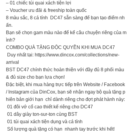
– 01 chiếc túi quai xách tiện lợi
– Voucher ưu đãi & freeship toàn quốc
8 màu sắc, 8 cá tính DC47 sẵn sàng để bạn tạo điểm nh
ấn.
Bạn sẽ chọn gam màu nào để kể câu chuyện riêng của m
ình?
COMBO QUÀ TẶNG ĐỘC QUYỀN KHI MUA DC47
Duy nhất tại: https://www.dincox.com/collections/new-
arrival
BST DC47 chính thức hoàn thiện với đầy đủ 8 phối màu
& đủ size cho bạn lựa chọn!
Đặc biệt, khi mua hàng trực tiếp trên Website / Facebook
/ Instagram của DinCox, bạn sẽ nhận ngay bộ quà tặng p
hiên bản giới hạn chỉ dành riêng cho đợt phát hành này:
01 đôi vớ cổ cao thiết kế riêng cho DC47
01 dây giày ton-sur-ton cùng BST
01 túi quai xách tiện dụng và cá tính
Số lượng quà tặng có hạn nhanh tay trước khi hết!