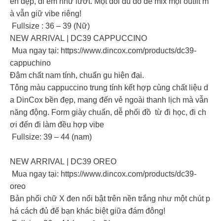
ền đẹp, đi êm như lướt. Một đôi đủ đô để mix mọi outfit m
à vẫn giữ vibe riêng!
Fullsize : 36 – 39 (Nữ)
NEW ARRIVAL | DC39 CAPPUCCINO
Mua ngay tại: https://www.dincox.com/products/dc39-
cappuchino
Đậm chất nam tính, chuẩn gu hiện đại.
Tông màu cappuccino trung tính kết hợp cùng chất liệu d
a DinCox bền đẹp, mang đến vẻ ngoài thanh lịch mà vẫn
năng động. Form giày chuẩn, dễ phối đồ từ đi học, đi ch
ơi đến đi làm đều hợp vibe
Fullsize: 39 – 44 (nam)
NEW ARRIVAL | DC39 OREO
Mua ngay tại: https://www.dincox.com/products/dc39-
oreo
Bản phối chữ X đen nổi bật trên nền trắng như một chút p
há cách đủ để bạn khác biệt giữa đám đông!