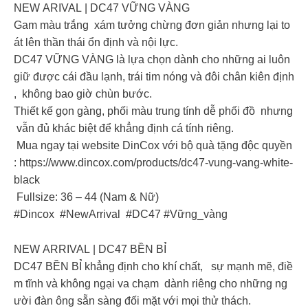
NEW ARIVAL | DC47 VỮNG VÀNG
Gam màu trắng xám tưởng chừng đơn giản nhưng lại to
át lên thần thái ổn định và nội lực.
DC47 VỮNG VÀNG là lựa chọn dành cho những ai luôn
giữ được cái đầu lạnh, trái tim nóng và đôi chân kiên định
, không bao giờ chùn bước.
Thiết kế gọn gàng, phối màu trung tính dễ phối đồ nhưng
vẫn đủ khác biệt để khẳng định cá tính riêng.
Mua ngay tại website DinCox với bộ quà tặng độc quyền
: https://www.dincox.com/products/dc47-vung-vang-white-
black
Fullsize: 36 – 44 (Nam & Nữ)
#Dincox #NewArrival #DC47 #Vững_vàng
NEW ARRIVAL | DC47 BỀN BỈ
DC47 BỀN BỈ khẳng định cho khí chất, sự mạnh mẽ, điề
m tĩnh và không ngại va chạm dành riêng cho những ng
ười đàn ông sẵn sàng đối mặt với mọi thử thách.