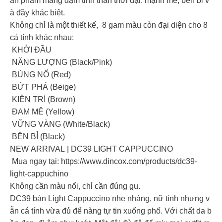
ản phẩm mang đậm tinh thần thời đại: mạnh mẽ, bền bỉ v
à đầy khác biệt.
Không chỉ là một thiết kế, 8 gam màu còn đại diện cho 8
cá tính khác nhau:
KHỞI ĐẦU
NĂNG LƯỢNG (Black/Pink)
BÙNG NỔ (Red)
BỨT PHÁ (Beige)
KIÊN TRÌ (Brown)
ĐAM MÊ (Yellow)
VỮNG VÀNG (White/Black)
BỀN BỈ (Black)
NEW ARRIVAL | DC39 LIGHT CAPPUCCINO
Mua ngay tại: https://www.dincox.com/products/dc39-
light-cappuchino
Không cần màu nổi, chỉ cần đúng gu.
DC39 bản Light Cappuccino nhẹ nhàng, nữ tính nhưng v
ẫn cá tính vừa đủ để nàng tự tin xuống phố. Với chất da b