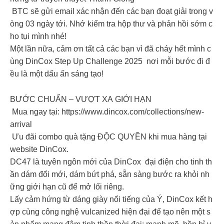
BTC sẽ gửi email xác nhận đến các bạn đoạt giải trong v
òng 03 ngày tới. Nhớ kiểm tra hộp thư và phản hồi sớm c
ho tụi mình nhé!
Một lần nữa, cảm ơn tất cả các bạn vì đã cháy hết mình c
ùng DinCox Step Up Challenge 2025 nơi mỗi bước đi đ
ều là một dấu ấn sáng tạo!
BƯỚC CHUẨN – VƯỢT XA GIỚI HẠN
Mua ngay tại: https://www.dincox.com/collections/new-
arrival
Ưu đãi combo quà tặng ĐỘC QUYỀN khi mua hàng tại
website DinCox.
DC47 là tuyên ngôn mới của DinCox đại điện cho tinh th
ần dám đổi mới, dám bứt phá, sẵn sàng bước ra khỏi nh
ững giới hạn cũ để mở lối riêng.
Lấy cảm hứng từ dáng giày nổi tiếng của Ý, DinCox kết h
ợp cùng công nghệ vulcanized hiện đại để tạo nên một s