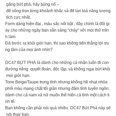
gắng bứt phá, hãy bùng nổ –
để sống trọn từng khoảnh khắc và để lan toả năng lượng
tích cực nhất.
Form dáng hiện đại , màu sắc nổi bật , đây chính là đôi gi
ày cho những ngày bạn sẵn sàng “cháy” với mọi thứ mìn
h làm.
Đã bước ra khỏi giới hạn, thì sao không tiến thẳng tới tru
ng tâm của mọi ánh nhìn?
DC47 BỨT PHÁ là dành cho những cá nhân luôn đi con
đường riêng quyết đoán, độc lập, và không ngại bứt khỏi
mọi giới hạn.
Tone Beige/Taupe trung tính nhưng không hề nhạt nhòa
phối màu mang chất tối giản nhưng đậm tính tuyên ngôn,
dành cho cả nam và nữ muốn thể hiện cá tính một cách ti
nh tế.
Bạn không cần phải nói quá nhiều DC47 Bứt Phá này sẽ
nói thay bạn.