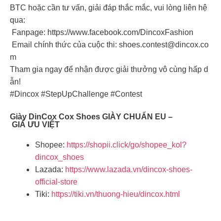
BTC hoặc cần tư vấn, giải đáp thắc mắc, vui lòng liên hệ
qua:
Fanpage: https://www.facebook.com/DincoxFashion
Email chính thức của cuộc thi:
shoes.contest@dincox.co
m
Tham gia ngay để nhận được giải thưởng vô cùng hấp d
ẫn!
#Dincox #StepUpChallenge #Contest
Giày DinCox Cox Shoes GIÀY CHUẨN EU –
GIÁ ƯU VIỆT
Shopee:
https://shopii.click/go/shopee_kol?
dincox_shoes
Lazada:
https://www.lazada.vn/dincox-shoes-
official-store
Tiki:
https://tiki.vn/thuong-hieu/dincox.html