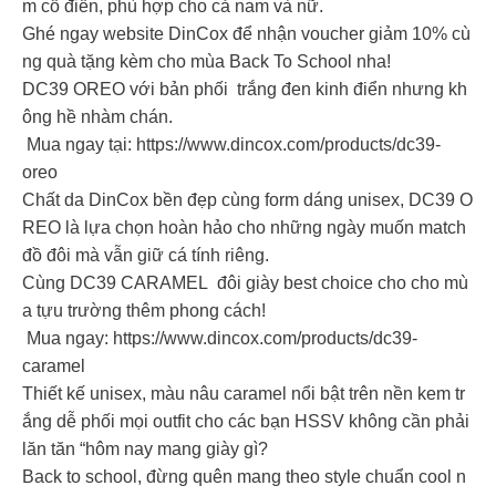
m cổ điển, phù hợp cho cả nam và nữ.
Ghé ngay website DinCox để nhận voucher giảm 10% cù
ng quà tặng kèm cho mùa Back To School nha!
DC39 OREO với bản phối trắng đen kinh điển nhưng kh
ông hề nhàm chán.
Mua ngay tại: https://www.dincox.com/products/dc39-
oreo
Chất da DinCox bền đẹp cùng form dáng unisex, DC39 O
REO là lựa chọn hoàn hảo cho những ngày muốn match
đồ đôi mà vẫn giữ cá tính riêng.
Cùng DC39 CARAMEL đôi giày best choice cho cho mù
a tựu trường thêm phong cách!
Mua ngay: https://www.dincox.com/products/dc39-
caramel
Thiết kế unisex, màu nâu caramel nổi bật trên nền kem tr
ắng dễ phối mọi outfit cho các bạn HSSV không cần phải
lăn tăn “hôm nay mang giày gì?
Back to school, đừng quên mang theo style chuẩn cool n