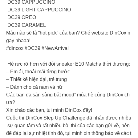
️ DC39 CAPPUCCINO
​️ DC39 LIGHT CAPPUCCINO
️ DC39 OREO
️ DC39 CARAMEL
Màu nào sẽ là “hot pick” của bạn? Ghé website DinCox n
gay nhaaa!
#dincox #DC39 #NewArrival
️ Hè rực rỡ hơn với đôi sneaker E10 Matcha thời thượng:
– Êm ái, thoải mái từng bước
– Thiết kế hiện đại, trẻ trung
– Dành cho cả nam và nữ
Các bạn đã sẵn sàng bật mood” mùa hè cùng DinCox ch
ưa?
Xin chào các bạn, tụi mình DinCox đây!
Cuộc thi DinCox Step Up Challenge đã nhận được nhiều
sự quan tâm và rất nhiều bài thi của các bạn gửi về, nên
để đáp lại sự nhiệt tình đó, tụi mình xin thông báo về các t