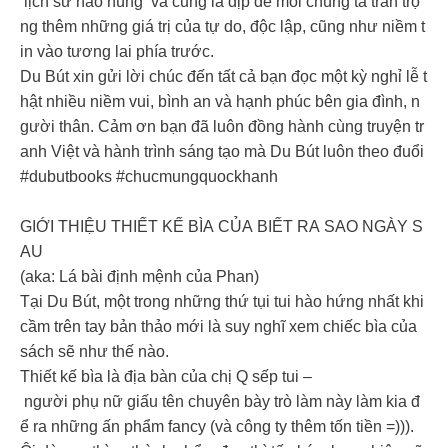
lịch sử hào hùng và cũng là dịp để mỗi chúng ta trân trọ
ng thêm những giá trị của tự do, độc lập, cũng như niềm t
in vào tương lai phía trước.
Du Bút xin gửi lời chúc đến tất cả bạn đọc một kỳ nghỉ lễ t
hật nhiều niềm vui, bình an và hạnh phúc bên gia đình, n
gười thân. Cảm ơn bạn đã luôn đồng hành cùng truyện tr
anh Việt và hành trình sáng tạo mà Du Bút luôn theo đuổi
#dubutbooks #chucmungquockhanh
GIỚI THIỆU THIẾT KẾ BÌA CỦA BIẾT RA SAO NGÀY S
AU
(aka: Lá bài định mệnh của Phan)
Tại Du Bút, một trong những thứ tụi tui hào hứng nhất khi
cầm trên tay bản thảo mới là suy nghĩ xem chiếc bìa của
sách sẽ như thế nào.
Thiết kế bìa là địa bàn của chị Q sếp tui –
người phụ nữ giấu tên chuyên bày trò làm này làm kia đ
ể ra những ấn phẩm fancy (và công ty thêm tốn tiền =))).