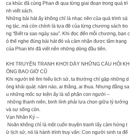
ca khúc đã cùng Phan đi qua từng giai đoạn trong quá trì
nh viết sách.
Những bài hát ấy không chỉ là nhạc nền của quá trình sá
ng tác, mà còn chính là tựa đề của từng chương sách tro
ng “Biết ra sao ngày sau”. Khi đọc đến mỗi chương, bạn c
ó thể nghe đúng bài hát đó và cảm nhận được tâm trạng
của Phan khi đã viết nên những dòng đầu tiên.
KHI TRUYỆN TRANH KHƠI DẬY NHỮNG CÂU HỎI KH
ÔNG BAO GIỜ CŨ
Khi người trẻ tìm hiểu lịch sử, ta thường chỉ gặp những d
òng khái quát: năm nào, ai thắng, ai thua. Nhưng đằng sa
u những mốc sự kiện ấy là số phận con người –
những thanh niên, binh lính phải lựa chọn giữa lý tưởng
và sự sống còn.
Vạn Nhân Ký –
Noãn không chỉ là một cuốn truyện tranh lấy cảm hứng t
ừ lịch sử, nó là hành trình truy vấn: Con người sinh ra để