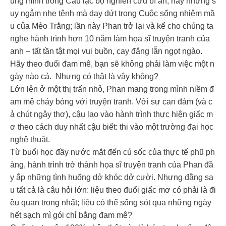
ùng mình trong Câu lạc bộ nghiên cứu bí ẩn, hay những s
uy ngẫm nhẹ tênh mà day dứt trong Cuộc sống nhiệm mầ
u của Mèo Trắng; lần này Phan trở lại và kể cho chúng ta
nghe hành trình hơn 10 năm làm họa sĩ truyện tranh của
anh – tất tần tật mọi vui buồn, cay đắng lẫn ngọt ngào.
Hãy theo đuổi đam mê, bạn sẽ không phải làm việc một n
gày nào cả. Nhưng có thật là vậy không?
Lớn lên ở một thị trấn nhỏ, Phan mang trong mình niềm đ
am mê cháy bỏng với truyện tranh. Với sự can đảm (và c
ả chút ngây thơ), cậu lao vào hành trình thực hiện giấc m
ơ theo cách duy nhất cậu biết: thi vào một trường đại học
nghệ thuật.
Từ buổi học đầy nước mắt đến cú sốc của thực tế phũ ph
àng, hành trình trở thành họa sĩ truyện tranh của Phan đầ
y ắp những tình huống dở khóc dở cười. Nhưng đằng sa
u tất cả là câu hỏi lớn: liệu theo đuổi giấc mơ có phải là đi
ều quan trọng nhất; liệu có thể sống sót qua những ngày
hết sạch mì gói chỉ bằng đam mê?