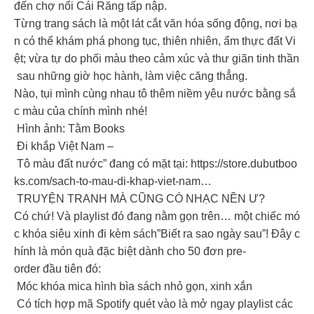
đến chợ nổi Cái Răng tấp nập.
Từng trang sách là một lát cắt văn hóa sống động, nơi bạ
n có thể khám phá phong tục, thiên nhiên, ẩm thực đất Vi
ệt; vừa tự do phối màu theo cảm xúc và thư giãn tinh thần
sau những giờ học hành, làm việc căng thẳng.
Nào, tụi mình cùng nhau tô thêm niềm yêu nước bằng sắ
c màu của chính mình nhé!
Hình ảnh: Tằm Books
Đi khắp Việt Nam –
Tô màu đất nước” đang có mặt tại: https://store.dubutboo
ks.com/sach-to-mau-di-khap-viet-nam…
TRUYỆN TRANH MÀ CŨNG CÓ NHẠC NỀN Ư?
Có chứ! Và playlist đó đang nằm gọn trên… một chiếc mó
c khóa siêu xinh đi kèm sách”Biết ra sao ngày sau”! Đây c
hính là món quà đặc biệt dành cho 50 đơn pre-
order đầu tiên đó:
Móc khóa mica hình bìa sách nhỏ gọn, xinh xắn
Có tích hợp mã Spotify quét vào là mở ngay playlist các