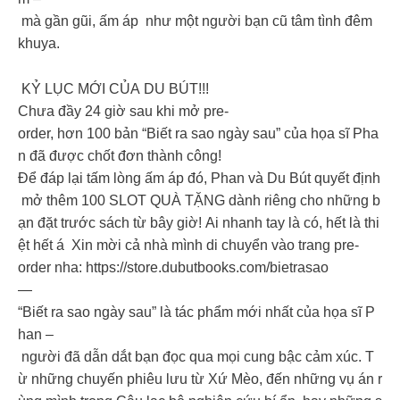
mà gần gũi, ấm áp như một người bạn cũ tâm tình đêm
khuya.
KỶ LỤC MỚI CỦA DU BÚT!!!
Chưa đầy 24 giờ sau khi mở pre-
order, hơn 100 bản “Biết ra sao ngày sau” của họa sĩ Pha
n đã được chốt đơn thành công!
Để đáp lại tấm lòng ấm áp đó, Phan và Du Bút quyết định
mở thêm 100 SLOT QUÀ TẶNG dành riêng cho những b
ạn đặt trước sách từ bây giờ! Ai nhanh tay là có, hết là thi
ệt hết á Xin mời cả nhà mình di chuyển vào trang pre-
order nha: https://store.dubutbooks.com/bietrasao
—
“Biết ra sao ngày sau” là tác phẩm mới nhất của họa sĩ P
han –
người đã dẫn dắt bạn đọc qua mọi cung bậc cảm xúc. T
ừ những chuyến phiêu lưu từ Xứ Mèo, đến những vụ án r