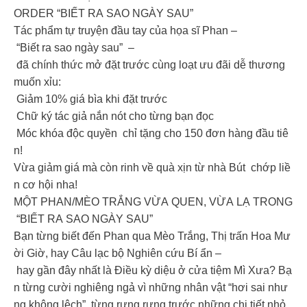
ORDER “BIẾT RA SAO NGÀY SAU”
Tác phẩm tự truyện đầu tay của họa sĩ Phan –
“Biết ra sao ngày sau” –
đã chính thức mở đặt trước cùng loạt ưu đãi dễ thương
muốn xỉu:
Giảm 10% giá bìa khi đặt trước
Chữ ký tác giả nắn nót cho từng bạn đọc
Móc khóa độc quyền chỉ tặng cho 150 đơn hàng đầu tiê
n!
Vừa giảm giá mà còn rinh về quà xịn từ nhà Bút chớp liề
n cơ hội nha!
MỘT PHAN/MÈO TRẮNG VỪA QUEN, VỪA LẠ TRONG
“BIẾT RA SAO NGÀY SAU”
Bạn từng biết đến Phan qua Mèo Trắng, Thị trấn Hoa Mư
ời Giờ, hay Câu lạc bộ Nghiên cứu Bí ẩn –
hay gần đây nhất là Điều kỳ diệu ở cửa tiệm Mì Xưa? Bạ
n từng cười nghiêng ngả vì những nhân vật “hơi sai như
ng không lệch”, từng rưng rưng trước những chi tiết nhỏ