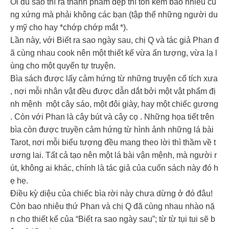
Ôi dù sao thì ra thành phẩm đẹp thì tốn kém bao nhiêu cũ
ng xứng mà phải không các bạn (tập thể những người du
y mỹ cho hay *chớp chớp mắt *).
Lần này, với Biết ra sao ngày sau, chị Q và tác giả Phan đ
ã cùng nhau cook nên một thiết kế vừa ấn tượng, vừa lạ l
ùng cho một quyển tự truyện.
Bìa sách được lấy cảm hứng từ những truyện cổ tích xưa
, nơi mỗi nhân vật đều được dẫn dắt bởi một vật phẩm đị
nh mệnh một cây sáo, một đôi giày, hay một chiếc gương
. Còn với Phan là cây bút và cây cọ . Những họa tiết trên
bìa còn được truyền cảm hứng từ hình ảnh những lá bài
Tarot, nơi mỗi biểu tượng đều mang theo lời thì thầm về t
ương lai. Tất cả tạo nên một lá bài vận mệnh, mà người r
út, không ai khác, chính là tác giả của cuốn sách này đó h
ẹ hẹ.
Điều kỳ diệu của chiếc bìa rời này chưa dừng ở đó đâu!
Còn bao nhiêu thứ Phan và chị Q đã cùng nhau nhào nặ
n cho thiết kế của “Biết ra sao ngày sau”; từ từ tụi tui sẽ b