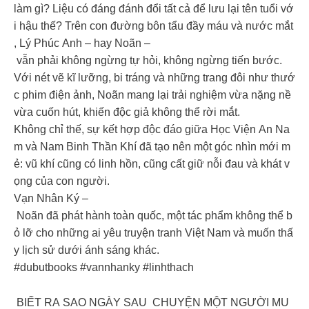
làm gì? Liệu có đáng đánh đổi tất cả để lưu lại tên tuổi vớ
i hậu thế? Trên con đường bôn tẩu đầy máu và nước mắt
, Lý Phúc Anh – hay Noãn –
vẫn phải không ngừng tự hỏi, không ngừng tiến bước.
Với nét vẽ kĩ lưỡng, bi tráng và những trang đôi như thướ
c phim điện ảnh, Noãn mang lại trải nghiệm vừa nặng nề
vừa cuốn hút, khiến độc giả không thể rời mắt.
Không chỉ thế, sự kết hợp độc đáo giữa Học Viện An Na
m và Nam Binh Thần Khí đã tạo nên một góc nhìn mới m
ẻ: vũ khí cũng có linh hồn, cũng cất giữ nỗi đau và khát v
ọng của con người.
Vạn Nhân Ký –
Noãn đã phát hành toàn quốc, một tác phẩm không thể b
ỏ lỡ cho những ai yêu truyện tranh Việt Nam và muốn thấ
y lịch sử dưới ánh sáng khác.
#dubutbooks #vannhanky #linhthach
BIẾT RA SAO NGÀY SAU CHUYỆN MỘT NGƯỜI MU