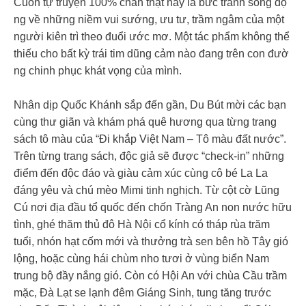
Cuốn tự truyện 100% chân thật này là bức tranh sống độ
ng về những niềm vui sướng, ưu tư, trầm ngâm của một
người kiên trì theo đuổi ước mơ. Một tác phẩm không thể
thiếu cho bất kỳ trái tim dũng cảm nào đang trên con đườ
ng chinh phục khát vọng của mình.
Nhân dịp Quốc Khánh sắp đến gần, Du Bút mời các bạn
cùng thư giãn và khám phá quê hương qua từng trang
sách tô màu của “Đi khắp Việt Nam – Tô màu đất nước”.
Trên từng trang sách, độc giả sẽ được “check-in” những
điểm đến độc đáo và giàu cảm xúc cùng cô bé La La
đáng yêu và chú mèo Mimi tinh nghịch. Từ cột cờ Lũng
Cú nơi địa đầu tổ quốc đến chốn Tràng An non nước hữu
tình, ghé thăm thủ đô Hà Nội cổ kính có tháp rùa trăm
tuổi, nhón hạt cốm mới và thưởng trà sen bên hồ Tây gió
lộng, hoặc cùng hái chùm nho tươi ở vùng biển Nam
trung bộ đầy nắng gió. Còn có Hội An với chùa Cầu trầm
mặc, Đà Lạt se lạnh đêm Giáng Sinh, tung tăng trước