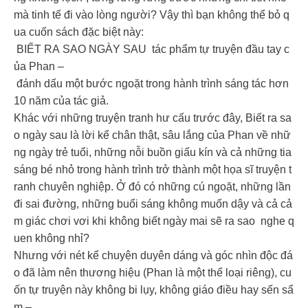
mà tinh tế đi vào lòng người? Vậy thì bạn không thể bỏ q
ua cuốn sách đặc biệt này:
BIẾT RA SAO NGÀY SAU tác phẩm tự truyện đầu tay c
ủa Phan –
đánh dấu một bước ngoặt trong hành trình sáng tác hơn
10 năm của tác giả.
Khác với những truyện tranh hư cấu trước đây, Biết ra sa
o ngày sau là lời kể chân thật, sâu lắng của Phan về nhữ
ng ngày trẻ tuổi, những nỗi buồn giấu kín và cả những tia
sáng bé nhỏ trong hành trình trở thành một họa sĩ truyện t
ranh chuyên nghiệp. Ở đó có những cú ngoặt, những lần
đi sai đường, những buổi sáng không muốn dậy và cả cả
m giác chơi vơi khi không biết ngày mai sẽ ra sao nghe q
uen không nhỉ?
Nhưng với nét kể chuyện duyên dáng và góc nhìn độc đá
o đã làm nên thương hiệu (Phan là một thể loại riêng), cu
ốn tự truyện này không bi lụy, không giáo điều hay sến sẩ
m –