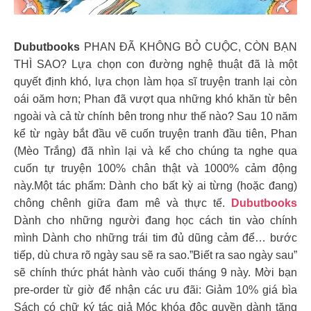
Dubutbooks
PHAN ĐÃ KHÔNG BỎ CUỘC, CÒN BẠN
THÌ SAO? Lựa chọn con đường nghệ thuật đã là một
quyết định khó, lựa chọn làm họa sĩ truyện tranh lại còn
oái oăm hơn; Phan đã vượt qua những khó khăn từ bên
ngoài và cả từ chính bên trong như thế nào? Sau 10 năm
kể từ ngày bắt đầu vẽ cuốn truyện tranh đầu tiên, Phan
(Mèo Trắng) đã nhìn lại và kể cho chúng ta nghe qua
cuốn tự truyện 100% chân thật và 1000% cảm động
này.Một tác phẩm: Dành cho bất kỳ ai từng (hoặc đang)
chông chênh giữa đam mê và thực tế.
Dubutbooks
Dành cho những người đang học cách tin vào chính
mình Dành cho những trái tim đủ dũng cảm để… bước
tiếp, dù chưa rõ ngày sau sẽ ra sao.”Biết ra sao ngày sau”
sẽ chính thức phát hành vào cuối tháng 9 này. Mời bạn
pre-order từ giờ để nhận các ưu đãi: Giảm 10% giá bìa
Sách có chữ ký tác giả Móc khóa độc quyền dành tặng