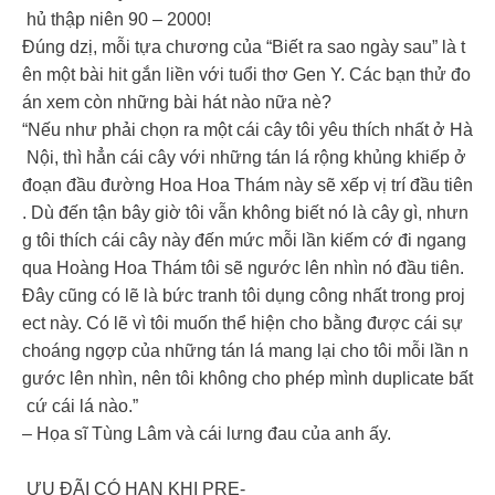
hủ thập niên 90 – 2000!
Đúng dzị, mỗi tựa chương của “Biết ra sao ngày sau” là t
ên một bài hit gắn liền với tuổi thơ Gen Y. Các bạn thử đo
án xem còn những bài hát nào nữa nè?
“Nếu như phải chọn ra một cái cây tôi yêu thích nhất ở Hà
Nội, thì hẳn cái cây với những tán lá rộng khủng khiếp ở
đoạn đầu đường Hoa Hoa Thám này sẽ xếp vị trí đầu tiên
. Dù đến tận bây giờ tôi vẫn không biết nó là cây gì, nhưn
g tôi thích cái cây này đến mức mỗi lần kiếm cớ đi ngang
qua Hoàng Hoa Thám tôi sẽ ngước lên nhìn nó đầu tiên.
Đây cũng có lẽ là bức tranh tôi dụng công nhất trong proj
ect này. Có lẽ vì tôi muốn thể hiện cho bằng được cái sự
choáng ngợp của những tán lá mang lại cho tôi mỗi lần n
gước lên nhìn, nên tôi không cho phép mình duplicate bất
cứ cái lá nào.”
– Họa sĩ Tùng Lâm và cái lưng đau của anh ấy.
ƯU ĐÃI CÓ HẠN KHI PRE-