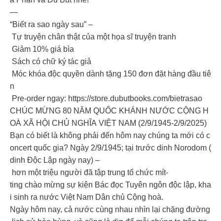
—
“Biết ra sao ngày sau” –
Tự truyện chân thật của một họa sĩ truyện tranh
Giảm 10% giá bìa
Sách có chữ ký tác giả
Móc khóa độc quyền dành tặng 150 đơn đặt hàng đầu tiê
n
Pre-order ngay: https://store.dubutbooks.com/bietrasao
CHÚC MỪNG 80 NĂM QUỐC KHÁNH NƯỚC CỘNG H
OÀ XÃ HỘI CHỦ NGHĨA VIỆT NAM (2/9/1945-2/9/2025)
Bạn có biết là không phải đến hôm nay chúng ta mới có c
oncert quốc gia? Ngày 2/9/1945; tại trước dinh Norodom (
dinh Độc Lập ngày nay) –
hơn một triệu người đã tập trung tổ chức mít-
ting chào mừng sự kiện Bác đọc Tuyên ngôn độc lập, kha
i sinh ra nước Việt Nam Dân chủ Cộng hoà.
Ngày hôm nay, cả nước cùng nhau nhìn lại chặng đường