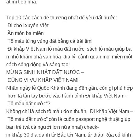
ật mí tiếp nha.
Top 10 các cách dễ thương nhất để yêu đất nước:
Đi chơi xuyên Việt
Ăn món ba miền
Tô màu từng vùng đất bằng cả trái tim!
Đi khắp Việt Nam tô màu đất nước sách tô màu giúp bạ
n nhỏ khám phá văn hóa địa lý cảnh quan mọi miền một
cách sống động và sáng tạo!
MỪNG SINH NHẬT ĐẤT NƯỚC –
CÙNG VI VU KHẮP VIỆT NAM!
Nhân ngày lễ Quốc Khánh đang đến gần, còn gì phù hợp
hơn là tận tay bước vào hành trình Đi khắp Việt Nam –
Tô màu đất nước”?
Không chỉ là sách tô màu đơn thuần, Đi khắp Việt Nam –
Tô màu đất nước” còn là cuốn passport nghệ thuật giúp
bạn trẻ (và cả người lớn nữa nha!) check-
in khắp 30 địa danh từ Bắc tới Nam, từ tháp Rùa cổ kính