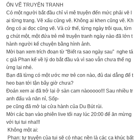
ỐN VẼ TRUYỆN TRANH
Có một người bắt đầu chỉ vì mê truyện đến mức phải vẽ l
ại từng trang. Vẽ xấu cũng vẽ. Không ai khen cũng vẽ. Kh
ông có ai đọc cũng vẽ. Và cứ thế, từng ngày trôi qua, từn
g chút một, một đứa trẻ mê truyện tranh ngày nào đã lớn t
hành người kể chuyện bằng hình ảnh.
Mời bạn xem trích đoạn từ “Biết ra sao ngày sau” nghe tá
c giả Phan kể về lý do bắt đầu và vì sao vẫn chưa thể ng
ừng lại nhé.
Bạn đã từng có một ước mơ trẻ con nào, đủ dai dẳng để t
heo bạn tới tận bây giờ chưa?
Đoán xem ai đã trở lại ở sàn cam nàooooo!!! Sau nhiều tr
anh đấu và năn nỉ, Sốp-
pe cũng đã mở lại cửa hành của Du Bút rùi.
Mời các bạn vào phiên live tối nay lúc 20:00 để ăn mừng
với tụi tui nha!!!
Không một ai:
Phan: tự truyện của tui sẽ có nhạc nền là các ca khúc bất