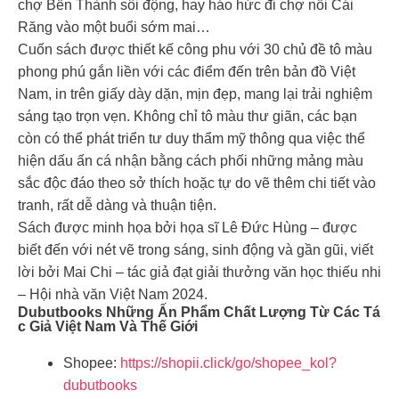
chợ Bến Thành sôi động, hay háo hức đi chợ nổi Cái
Răng vào một buổi sớm mai…
Cuốn sách được thiết kế công phu với 30 chủ đề tô màu
phong phú gắn liền với các điểm đến trên bản đồ Việt
Nam, in trên giấy dày dặn, mịn đẹp, mang lại trải nghiệm
sáng tạo trọn vẹn. Không chỉ tô màu thư giãn, các bạn
còn có thể phát triển tư duy thẩm mỹ thông qua việc thể
hiện dấu ấn cá nhận bằng cách phối những mảng màu
sắc độc đáo theo sở thích hoặc tự do vẽ thêm chi tiết vào
tranh, rất dễ dàng và thuận tiện.
Sách được minh họa bởi họa sĩ Lê Đức Hùng – được
biết đến với nét vẽ trong sáng, sinh động và gần gũi, viết
lời bởi Mai Chi – tác giả đạt giải thưởng văn học thiếu nhi
– Hội nhà văn Việt Nam 2024.
Dubutbooks Những Ấn Phẩm Chất Lượng Từ Các Tá
C Giả Việt Nam Và Thế Giới
Shopee:
https://shopii.click/go/shopee_kol?
dubutbooks