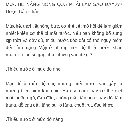
MÙA HÈ NẮNG NÓNG QUÁ PHẢI LÀM SAO ĐÂY???
Dược Bảo Châu
Mùa hè, thời tiết nóng bức, cơ thể tiết mồ hôi để làm giảm
nhiệt khiến cơ thể bị mất nước. Nếu bạn không bổ sung
kịp thời và đầy đủ, thiếu nước kéo dài có thể nguy hiểm
đến tính mạng. Vậy ở những mức độ thiếu nước khác
nhau, có thể sẽ gặp phải những vấn đề gì?
.Thiếu nước ở mức độ nhẹ
Mặc dù ở mức độ nhẹ nhưng thiếu nước vẫn gây ra
những biểu hiện khó chịu. Bạn sẽ cảm thấy cơ thể mệt
mỏi, buồn ngủ, đau đầu, chóng mặt, táo bón, thay đổi tâm
trạng, dễ cáu gắt, tăng sự lo lắng, chuột rút, đau khớp.
.Thiếu nước ở mức độ nặng