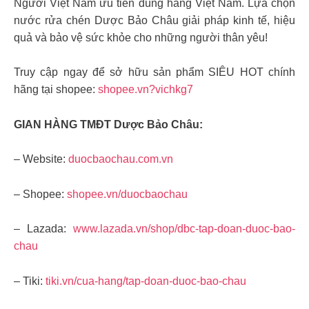
Người Việt Nam ưu tiên dùng hàng Việt Nam. Lựa chọn
nước rửa chén Dược Bảo Châu giải pháp kinh tế, hiệu
quả và bảo vệ sức khỏe cho những người thân yêu!
Truy cập ngay để sở hữu sản phẩm SIÊU HOT chính
hãng tại shopee:
shopee.vn?vichkg7
GIAN HÀNG TMĐT Dược Bảo Châu:
– Website:
duocbaochau.com.vn
– Shopee:
shopee.vn/duocbaochau
– Lazada:
www.lazada.vn/shop/dbc-tap-doan-duoc-bao-
chau
– Tiki:
tiki.vn/cua-hang/tap-doan-duoc-bao-chau