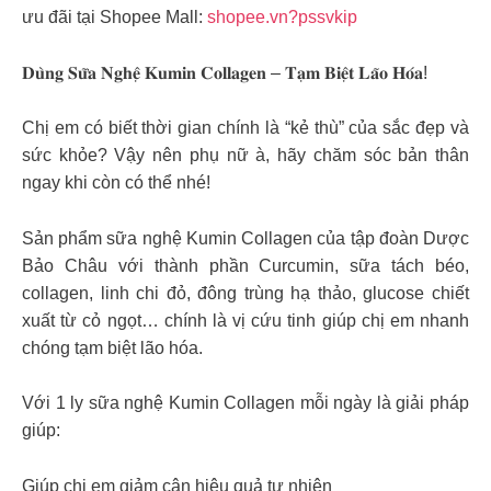
ưu đãi tại Shopee Mall:
shopee.vn?pssvkip
𝐃𝐮̀𝐧𝐠 𝐒𝐮̛̃𝐚 𝐍𝐠𝐡𝐞̣̂ 𝐊𝐮𝐦𝐢𝐧 𝐂𝐨𝐥𝐥𝐚𝐠𝐞𝐧 – 𝐓𝐚̣𝐦 𝐁𝐢𝐞̣̂𝐭 𝐋𝐚̃𝐨 𝐇𝐨́𝐚!
Chị em có biết thời gian chính là “kẻ thù” của sắc đẹp và
sức khỏe? Vậy nên phụ nữ à, hãy chăm sóc bản thân
ngay khi còn có thể nhé!
Sản phẩm sữa nghệ Kumin Collagen của tập đoàn Dược
Bảo Châu với thành phần Curcumin, sữa tách béo,
collagen, linh chi đỏ, đông trùng hạ thảo, glucose chiết
xuất từ cỏ ngọt… chính là vị cứu tinh giúp chị em nhanh
chóng tạm biệt lão hóa.
Với 1 ly sữa nghệ Kumin Collagen mỗi ngày là giải pháp
giúp:
Giúp chị em giảm cân hiệu quả tự nhiên