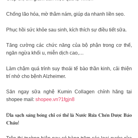
Chống lão hóa, mờ thâm nám, giúp da nhanh liền sẹo.
Phục hồi sức khỏe sau sinh, kích thích sự điều tiết sữa.
Tăng cường các chức năng của bộ phận trong cơ thể,
ngăn ngừa khối u, miễn dịch cao,…
Làm chậm quá trình suy thoái tế bào thần kinh, cải thiện
trí nhớ cho bệnh Alzheimer.
Săn ngay sữa nghệ Kumin Collagen chính hãng tại
shopee mail:
shopee.vn?1fgjn8
Đ𝐢̃𝐚 𝐬𝐚̣𝐜𝐡 𝐬𝐚́𝐧𝐠 𝐛𝐨́𝐧𝐠 𝐜𝐡𝐢̉ 𝐜𝐨́ 𝐭𝐡𝐞̂̉ 𝐥𝐚̀ 𝐍𝐮̛𝐨̛́𝐜 𝐑𝐮̛̉𝐚 𝐂𝐡𝐞́𝐧 𝐃𝐮̛𝐨̛̣𝐜 𝐁𝐚̉𝐨
𝐂𝐡𝐚̂𝐮!