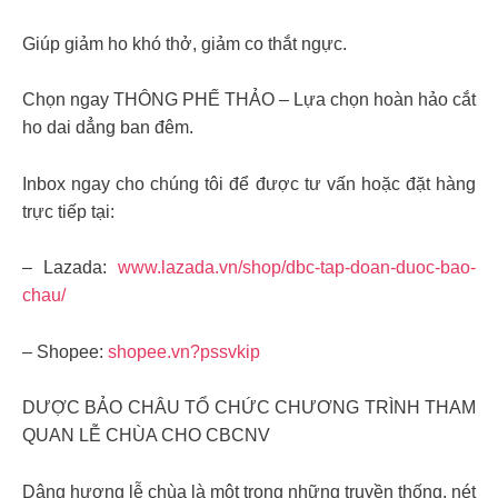
Giúp giảm ho khó thở, giảm co thắt ngực.
Chọn ngay THÔNG PHẾ THẢO – Lựa chọn hoàn hảo cắt
ho dai dẳng ban đêm.
Inbox ngay cho chúng tôi để được tư vấn hoặc đặt hàng
trực tiếp tại:
– Lazada:
www.lazada.vn/shop/dbc-tap-doan-duoc-bao-
chau/
– Shopee:
shopee.vn?pssvkip
DƯỢC BẢO CHÂU TỔ CHỨC CHƯƠNG TRÌNH THAM
QUAN LỄ CHÙA CHO CBCNV
Dâng hương lễ chùa là một trong những truyền thống, nét