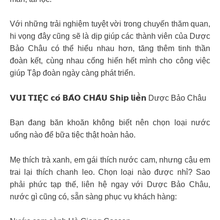
Với những trải nghiệm tuyệt vời trong chuyến thăm quan,
hi vọng đây cũng sẽ là dịp giúp các thành viên của Dược
Bảo Châu có thể hiểu nhau hơn, tăng thêm tinh thần
đoàn kết, cùng nhau cống hiến hết mình cho công việc
giúp Tập đoàn ngày càng phát triển.
𝗩𝗨𝗜 𝗧𝗜𝗘̣̂𝗖 𝗰𝗼́ 𝗕𝗔̉𝗢 𝗖𝗛𝗔̂𝗨 𝗦𝗵𝗶𝗽 𝗹𝗶𝗲̂̀𝗻 Dược Bảo Châu
Bạn đang băn khoăn không biết nên chọn loại nước
uống nào để bữa tiệc thật hoàn hảo.
Mẹ thích trà xanh, em gái thích nước cam, nhưng cậu em
trai lại thích chanh leo. Chọn loại nào được nhỉ? Sao
phải phức tạp thế, liên hệ ngay với Dược Bảo Châu,
nước gì cũng có, sẵn sàng phục vụ khách hàng: