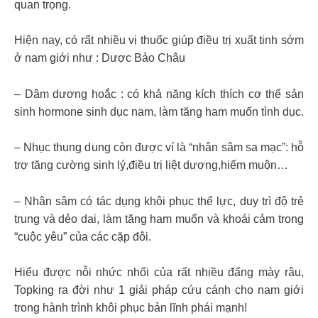
quan trọng.
Hiện nay, có rất nhiều vị thuốc giúp điều trị xuất tinh sớm
ở nam giới như : Dược Bảo Châu
– Dâm dương hoắc : có khả năng kích thích cơ thể sản
sinh hormone sinh dục nam, làm tăng ham muốn tình dục.
– Nhục thung dung còn được ví là “nhân sâm sa mạc”: hỗ
trợ tăng cường sinh lý,điều trị liệt dương,hiếm muộn…
– Nhân sâm có tác dụng khôi phục thể lực, duy trì độ trẻ
trung và dẻo dai, làm tăng ham muốn và khoái cảm trong
“cuộc yêu” của các cặp đôi.
Hiểu được nỗi nhức nhối của rất nhiều đấng mày râu,
Topking ra đời như 1 giải pháp cứu cánh cho nam giới
trong hành trình khôi phục bản lĩnh phái mạnh!