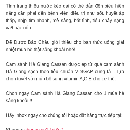
Tình trạng thiếu nước kéo dài có thể dẫn đến biểu hiện
nặng cần phải đến bệnh viện điều trị như sốt, huyết áp
thấp, nhịp tim nhanh, mê sảng, bất tỉnh, tiêu chảy nặng
và/hoặc nôn…
Để Dược Bảo Châu giới thiệu cho bạn thức uống giải
nhiệt mùa hè thật sảng khoái nhé!
Cam sành Hà Giang Cassan được ép từ quả cam sành
Hà Giang sạch theo tiêu chuẩn VietGAP cũng là 1 lựa
chọn tuyệt vời giúp bổ sung vitamin A,C,E cho cơ thể.
Chọn ngay Cam sành Hà Giang Cassan cho 1 mùa hè
sảng khoải!!!
Hãy Inbox ngay cho chúng tôi hoặc đặt hàng trực tiếp tại:
Shopee:
shopee.vn?ifwj3p7