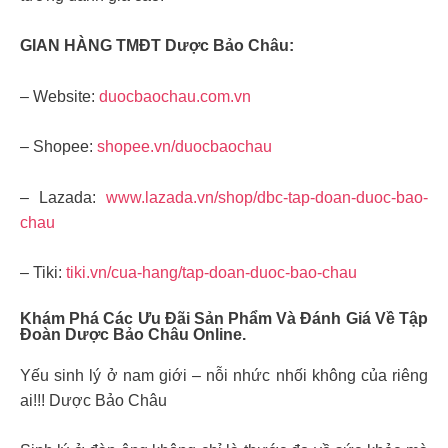
GIAN HÀNG TMĐT Dược Bảo Châu:
– Website:
duocbaochau.com.vn
– Shopee:
shopee.vn/duocbaochau
– Lazada:
www.lazada.vn/shop/dbc-tap-doan-duoc-bao-
chau
– Tiki:
tiki.vn/cua-hang/tap-doan-duoc-bao-chau
Khám Phá Các Ưu Đãi Sản Phẩm Và Đánh Giá Về Tập
Đoàn Dược Bảo Châu Online.
Yếu sinh lý ở nam giới – nỗi nhức nhối không của riêng
ai!!! Dược Bảo Châu