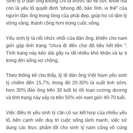
Sinh lý ở đàn ông không chỉ là thước đo về sức khỏe mà
còn là yếu tố quyết định “phong độ, bản lĩnh, vị thế” của
người đàn ông trong lòng của phái đẹp, giúp họ có tâm lý
vững vàng, thành công hơn trong cuộc sống.
Yếu sinh lý là nỗi nhức nhối của đàn ông, khiến cho nam
giới gặp tình trạng “chưa đi đến chợ đã tiêu hết tiền ”.
Tình trạng này kéo dài gây ra rất nhiều khó khăn và tự ti
trong đời sống vợ chồng.
Theo thống kê cho thấy, tỷ lệ đàn ông Việt Nam yếu sinh
lý chiếm đến 15,7%, trong đó 20-30% là xuất tinh sớm,
hơn 30% đàn ông trên 30 tuổi bị rối loạn cương dương
và tình trạng này xảy ra trên 50% với nam giới 40-70 tuổi.
Việc điều trị yếu sinh lý cần có sự kết hợp của nhiều yếu
tố, bên cạnh việc duy trì cuộc sống lành mạnh, việc sử
dụng các thực phẩm tốt cho sinh lý nam cũng vô cùng