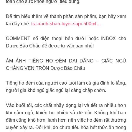
toàn cho sức khỏe người tiêu dùng.
Để tìm hiểu thêm về thành phần sản phẩm, bạn hãy xem
tại đây nhé:
tra-xanh-shan-tuyet-supi-500ml…
COMMENT số điện thoại bên dưới hoặc INBOX cho
Dược Bảo Châu để được tư vấn bạn nhé!
ÁM ẢNH TIẾNG HO ĐÊM DAI DẲNG – GIẤC NGỦ
CHẲNG VẸN TRÒN Dược Bảo Châu
Tiếng ho đêm của người cao tuổi làm cả gia đình lo lắng,
người già khó ngủ giấc ngủ lại càng chập chờn.
Vào buổi tối, các chất nhầy đọng lại và tiết ra nhiều hơn
khi nằm ngủ, khiến ho nhiều và dữ dội. Không khí ban
đêm cũng khô hơn, lạnh hơn nên việc ho đêm rất thường
xuyên xảy ra. Đôi khi, do chưa tiêu hóa hết thức ăn trong