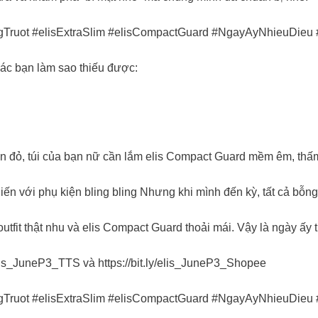
ongTruot #elisExtraSlim #elisCompactGuard #NgayAyNhieuDi
ác bạn làm sao thiếu được:​
 đỏ, túi của bạn nữ cần lắm elis Compact Guard mềm êm, thấm 
iến với phụ kiện bling bling Nhưng khi mình đến kỳ, tất cả bỗng 
utfit thật nhu và elis Compact Guard thoải mái. Vậy là ngày ấy tr
y/elis_JuneP3_TTS và https://bit.ly/elis_JuneP3_Shopee ​
ongTruot #elisExtraSlim #elisCompactGuard #NgayAyNhieuDi