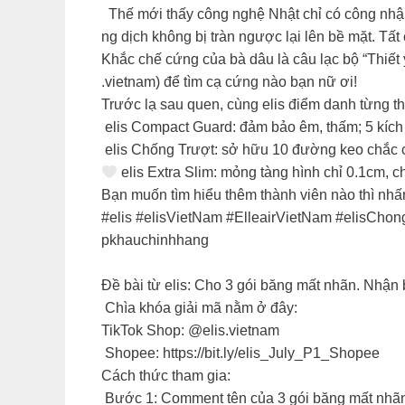
Thế mới thấy công nghệ Nhật chỉ có công nhận 
ng dịch không bị tràn ngược lại lên bề mặt. Tất
Khắc chế cứng của bà dâu là câu lạc bộ “Thiết 
.vietnam) để tìm cạ cứng nào bạn nữ ơi!
Trước lạ sau quen, cùng elis điểm danh từng th
️ elis Compact Guard: đảm bảo êm, thấm; 5 kích
elis Chống Trượt: sở hữu 10 đường keo chắc c
elis Extra Slim: mỏng tàng hình chỉ 0.1cm, c
Bạn muốn tìm hiểu thêm thành viên nào thì nhấ
#elis #elisVietNam #ElleairVietNam #elisCh
pkhauchinhhang
Đề bài từ elis: Cho 3 gói băng mất nhãn. Nhận b
Chìa khóa giải mã nằm ở đây:
TikTok Shop: @elis.vietnam
Shopee: https://bit.ly/elis_July_P1_Shopee
Cách thức tham gia:​
Bước 1: Comment tên của 3 gói băng mất nhãn k