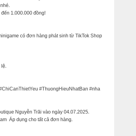
nhé.​
 đến 1.000.000 đồng!​
minigame có đơn hàng phát sinh từ TikTok Shop
ệ.​
eu #ChiCanThietYeu #ThuongHieuNhatBan #nha
utique Nguyễn Trãi vào ngày 04.07.2025.​
am Áp dụng cho tất cả đơn hàng. ​