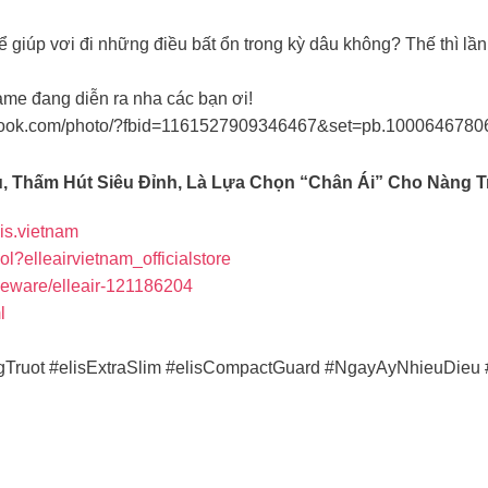
thể giúp vơi đi những điều bất ổn trong kỳ dâu không? Thế thì lầ
ame đang diễn ra nha các bạn ơi!
cebook.com/photo/?fbid=1161527909346467&set=pb.100064678
iều, Thấm Hút Siêu Đỉnh, Là Lựa Chọn “chân Ái” Cho Nàng 
is.vietnam
ol?elleairvietnam_officialstore
leware/elleair-121186204
l
ongTruot #elisExtraSlim #elisCompactGuard #NgayAyNhieuDi