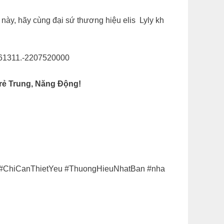
n này, hãy cùng đại sứ thương hiệu elis Lyly kh
061311.-2207520000
Trẻ Trung, Năng Động!
eu #ChiCanThietYeu #ThuongHieuNhatBan #nha