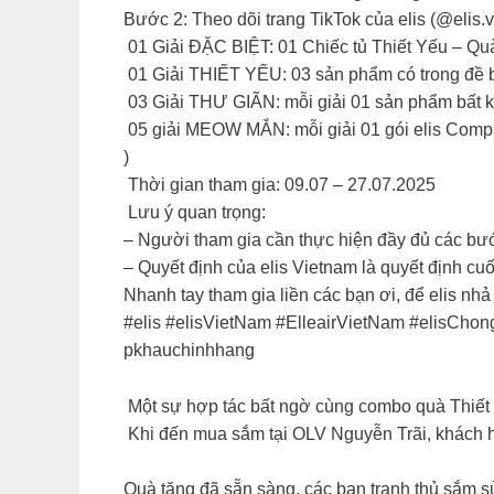
Bước 2: Theo dõi trang TikTok của elis (@elis.
01 Giải ĐẶC BIỆT: 01 Chiếc tủ Thiết Yếu – Quà 
01 Giải THIẾT YẾU: 03 sản phẩm có trong đề bài
03 Giải THƯ GIÃN: mỗi giải 01 sản phẩm bất k
05 giải MEOW MẮN: mỗi giải 01 gói elis Compa
)​
Thời gian tham gia: 09.07 – 27.07.2025
Lưu ý quan trọng:​
– Người tham gia cần thực hiện đầy đủ các bước
– Quyết định của elis Vietnam là quyết định cuối
Nhanh tay tham gia liền các bạn ơi, để elis nh
#elis #elisVietNam #ElleairVietNam #elisCh
pkhauchinhhang
Một sự hợp tác bất ngờ cùng combo quà Thiết Y
Khi đến mua sắm tại OLV Nguyễn Trãi, khách h
Quà tặng đã sẵn sàng, các bạn tranh thủ sắm s