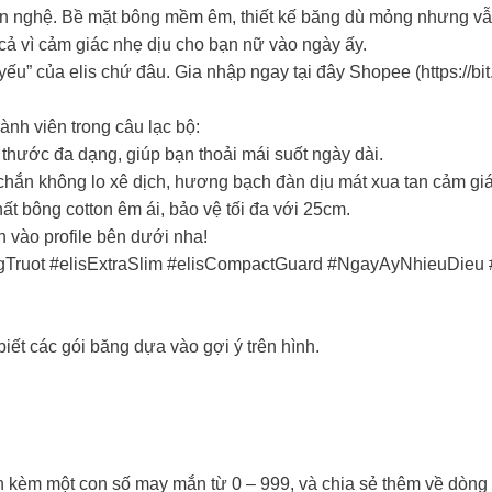
nghệ. Bề mặt bông mềm êm, thiết kế băng dù mỏng nhưng vẫn si
 cả vì cảm giác nhẹ dịu cho bạn nữ vào ngày ấy.
yếu” của elis chứ đâu. Gia nhập ngay tại đây Shopee (https://b
ành viên trong câu lạc bộ:
 thước đa dạng, giúp bạn thoải mái suốt ngày dài.
hắn không lo xê dịch, hương bạch đàn dịu mát xua tan cảm giá
hất bông cotton êm ái, bảo vệ tối đa với 25cm.
n vào profile bên dưới nha!
ongTruot #elisExtraSlim #elisCompactGuard #NgayAyNhieuDi
iết các gói băng dựa vào gợi ý trên hình.
èm một con số may mắn từ 0 – 999, và chia sẻ thêm về dòng eli