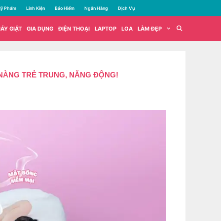
ỹ Phẩm
Linh Kiện
Bảo Hiểm
Ngân Hàng
Dịch Vụ
ÁY GIẶT
GIA DỤNG
ĐIỆN THOẠI
LAPTOP
LOA
LÀM ĐẸP
O NÀNG TRẺ TRUNG, NĂNG ĐỘNG!