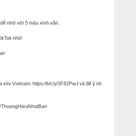
dễ nhớ với 5 màu xinh xắn.​
ikTok nhé!​
an​
 elis Vietnam: https://bit.ly/3F82PwJ và để ý nh
o #ThuongHieuNhatBan​