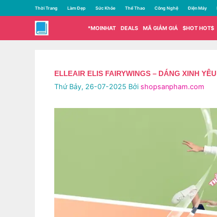
Chuyển
Thời Trang
Làm Đẹp
Sức Khỏe
Thể Thao
Công Nghệ
Điện Máy
đến
nội
*MOINHAT
DEALS
MÃ GIẢM GIÁ
$HOT HOT$
dung
ELLEAIR ELIS FAIRYWINGS – DÁNG XINH YÊ
Thứ Bảy, 26-07-2025
Bởi
shopsanpham.com