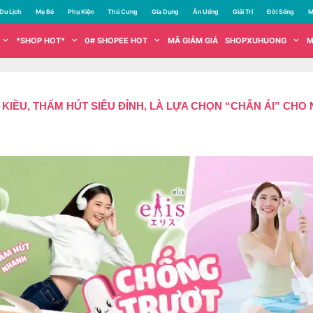
Du Lịch
Mẹ Bé
Phụ Kiện
Thú Cưng
Gia Dụng
Ăn Uống
Giải Trí
Đời Sống
M
*SHOP HOT*
0# SHOPEE HOT
MÃ GIẢM GIÁ
SHOPXUHUONG
M
U KIỀU, THẤM HÚT SIÊU ĐỈNH, LÀ LỰA CHỌN “CHÂN ÁI” CH