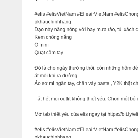
#elis #elisVietNam #ElleairVietNam #elisCh
pkhauchinhhang
Dạo này nắng nóng với hay mưa rào, túi xách c
Kem chống nắng ​
Ô mini​
Quạt cầm tay​
Đó là cho ngày thường thôi, còn những hôm đèn
át mỗi khi ra đường.
Áo sơ mi ngắn tay, chân váy pastel, Y2K thật ch
Tắt hết mọi outfit không thiết yếu. Chọn một bộ o
Mở tab thiết yếu của elis ngay tại https://bit.l
#elis #elisVietNam #ElleairVietNam #elisCh
pkhauchinhhang ​