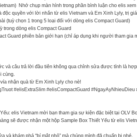
vietnam) Nhớ chụp màn hình trong phần bình luận cho elis xem 
độc quyền với lời nhắn từ elis Vietnam và Em Xinh Lyly, trị giá
 (tuỳ chọn 1 trong 5 loại đối với dòng elis Compact Guard)​
ỳ trong dòng elis Compact Guard​
ct Guard phiên bản giới hạn (chỉ áp dụng khi người tham gia 
 và câu trả lời đầu tiên không qua chỉnh sửa được tính là hợp l
 cùng.​
ả vía nhận quà từ Em Xinh Lyly cho nè!
ongTruot #elisExtraSlim #elisCompactGuard #NgayAyNhieuDi
ếu: elis Vietnam mời bạn tham gia sự kiện đặc biệt tại OLV Bo
àng sẽ được nhận một hộp Sample Box Thiết Yếu từ elis Vietn
ửa và khám phá “bí mật nhỏ” mà chúng mình đã chuẩn bị nhé.​