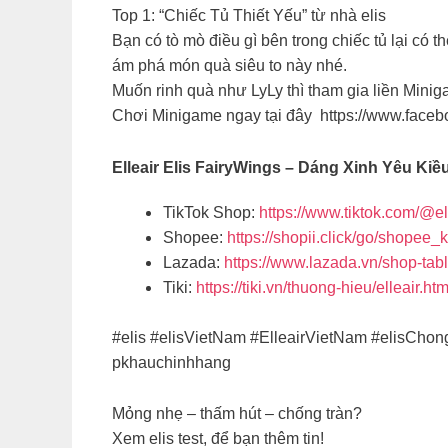
Top 1: “Chiếc Tủ Thiết Yếu” từ nhà elis
Bạn có tò mò điều gì bên trong chiếc tủ lại có 
ám phá món quà siêu to này nhé.
Muốn rinh quà như LyLy thì tham gia liền Minig
Chơi Minigame ngay tại đây https://www.fa
Elleair Elis FairyWings – Dáng Xinh Yêu K
TikTok Shop:
https://www.tiktok.com/@el
Shopee:
https://shopii.click/go/shopee_k
Lazada:
https://www.lazada.vn/shop-tab
Tiki:
https://tiki.vn/thuong-hieu/elleair.htm
#elis #elisVietNam #ElleairVietNam #elisCh
pkhauchinhhang
Mỏng nhẹ – thấm hút – chống tràn?
Xem elis test, để bạn thêm tin!