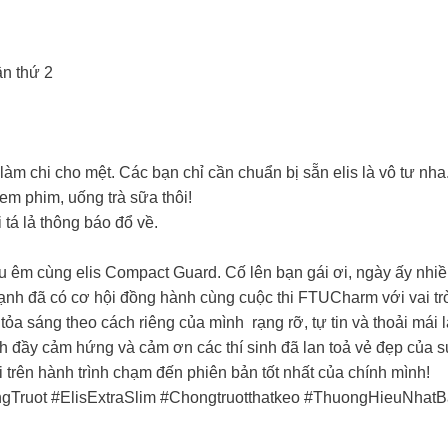
n thứ 2​
àm chi cho mệt. Các bạn chỉ cần chuẩn bị sẵn elis là vô tư nha.
 phim, uống trà sữa thôi! ​
tá lả thông báo đổ về.​
u êm cùng elis Compact Guard. Cố lên bạn gái ơi, ngày ấy nhiề
hạnh đã có cơ hội đồng hành cùng cuộc thi FTUCharm với vai trò 
ỏa sáng theo cách riêng của mình rạng rỡ, tự tin và thoải mái l
y cảm hứng và cảm ơn các thí sinh đã lan toả vẻ đẹp của sự tự
 trên hành trình chạm đến phiên bản tốt nhất của chính mình!
ngTruot #ElisExtraSlim #Chongtruotthatkeo #ThuongHieuNhatB