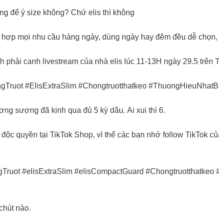
ng để ý size không? Chứ elis thì không​
hù hợp mọi nhu cầu hàng ngày, dùng ngày hay đêm đều dễ chọn, 
 phải canh livestream của nhà elis lúc 11-13H ngày 29.5 trên T
ngTruot #ElisExtraSlim #Chongtruotthatkeo #ThuongHieuNhatB
ng sương đã kinh qua đủ 5 kỳ dâu. Ai xui thì 6.​
độc quyền tại TikTok Shop, vì thế các bạn nhớ follow TikTok của
ngTruot #elisExtraSlim #elisCompactGuard #Chongtruotthatke
hút nào. ​