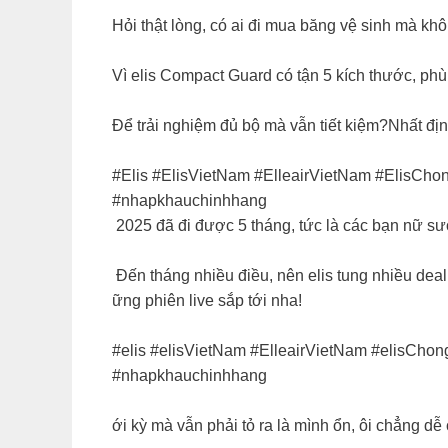
Hỏi thật lòng, có ai đi mua băng vệ sinh mà khô
‍Vì elis Compact Guard có tận 5 kích thước, p
Để trải nghiệm đủ bộ mà vẫn tiết kiệm?Nhất định
#Elis #ElisVietNam #ElleairVietNam #ElisCho
#nhapkhauchinhhang
2025 đã đi được 5 tháng, tức là các bạn nữ sươ
Đến tháng nhiều điều, nên elis tung nhiều deal 
ững phiên live sắp tới nha!
#elis #elisVietNam #ElleairVietNam #elisCho
#nhapkhauchinhhang
ới kỳ mà vẫn phải tỏ ra là mình ổn, ôi chẳng dễ c