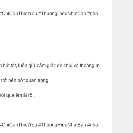
eu #ChiCanThietYeu #ThuongHieuNhatBan #nha
hút tốt, luôn giữ cảm giác dễ chịu và thoáng m
trở nên bớt quan trọng. ​
ôi qua êm ái rồi.​
eu #ChiCanThietYeu #ThuongHieuNhatBan #nha