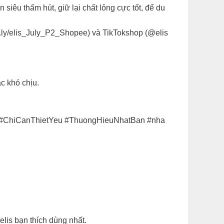
êu thấm hút, giữ lại chất lỏng cực tốt, để du
it.ly/elis_July_P2_Shopee) và TikTokshop (@elis
c khó chịu.
eu #ChiCanThietYeu #ThuongHieuNhatBan #nha
s bạn thích dùng nhất. ​