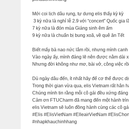
Mới coi lịch dâu rụng, tự dưng elis thấy kỳ kỳ​
3 kỳ nữa là nghỉ lễ 2.9 với “concert” Quốc gia lầ
7 kỳ nữa là đón mùa Giáng sinh êm ấm​
9 kỳ nữa là chuẩn bị bung xoã, về quê ăn Tết​
Biết mấy bà nao nức lắm rồi, nhưng mình canh l
Vào ngày ấy, mình đáng lẽ nên được nằm dài xem
Nhưng đời không như mơ, bài vở, công việc rồi 
Dù ngày dâu đến, ít nhất hãy để cơ thể được dị
Trong thời gian vừa qua, elis Vietnam rất hân 
Chúng mình tin rằng mỗi cô gái đều xứng đáng t
Cảm ơn FTUCharm đã mang đến một hành trình đầ
elis Vietnam sẽ luôn đồng hành cùng các cô gái
#Elis #ElisVietNam #ElleairVietNam #ElisCho
#nhapkhauchinhhang