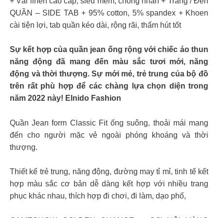
+ Vải linen cao cấp, siêu mềm, chống nhăn + Trắng / Đen
QUẦN – SIDE TAB + 95% cotton, 5% spandex + Khoen
cài tiện lợi, tab quần kéo dài, rộng rãi, thấm hút tốt
Sự kết hợp của quần jean ống rộng với chiếc áo thun
năng động đã mang đến màu sắc tươi mới, năng
động và thời thượng. Sự mới mẻ, trẻ trung của bộ đồ
trên rất phù hợp để các chàng lựa chọn diện trong
năm 2022 này! Elnido Fashion
Quần Jean form Classic Fit ống suông, thoải mái mang
đến cho người mặc vẻ ngoài phóng khoáng và thời
thượng.
Thiết kế trẻ trung, năng động, đường may tỉ mỉ, tinh tế kết
hợp màu sắc cơ bản dễ dàng kết hợp với nhiều trang
phục khác nhau, thích hợp đi chơi, đi làm, dạo phố,