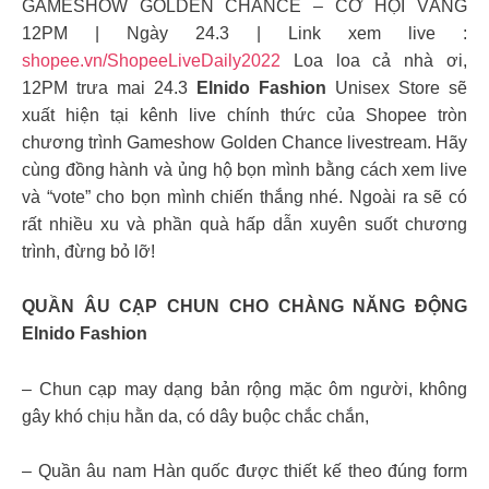
GAMESHOW GOLDEN CHANCE – CƠ HỘI VÀNG
12PM | Ngày 24.3 | Link xem live :
shopee.vn/ShopeeLiveDaily2022
Loa loa cả nhà ơi,
12PM trưa mai 24.3
Elnido Fashion
Unisex Store sẽ
xuất hiện tại kênh live chính thức của Shopee tròn
chương trình Gameshow Golden Chance livestream. Hãy
cùng đồng hành và ủng hộ bọn mình bằng cách xem live
và “vote” cho bọn mình chiến thắng nhé. Ngoài ra sẽ có
rất nhiều xu và phần quà hấp dẫn xuyên suốt chương
trình, đừng bỏ lỡ!
QUẦN ÂU CẠP CHUN CHO CHÀNG NĂNG ĐỘNG
Elnido Fashion
– Chun cạp may dạng bản rộng mặc ôm người, không
gây khó chịu hằn da, có dây buộc chắc chắn,
– Quần âu nam Hàn quốc được thiết kế theo đúng form