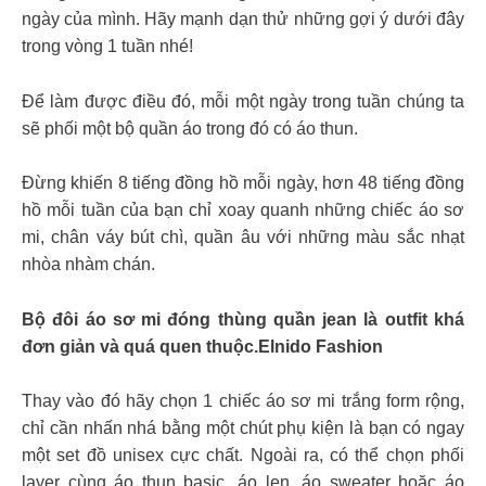
ngày của mình. Hãy mạnh dạn thử những gợi ý dưới đây
trong vòng 1 tuần nhé!
Để làm được điều đó, mỗi một ngày trong tuần chúng ta
sẽ phối một bộ quần áo trong đó có áo thun.
Đừng khiến 8 tiếng đồng hồ mỗi ngày, hơn 48 tiếng đồng
hồ mỗi tuần của bạn chỉ xoay quanh những chiếc áo sơ
mi, chân váy bút chì, quần âu với những màu sắc nhạt
nhòa nhàm chán.
Bộ đôi áo sơ mi đóng thùng quần jean là outfit khá
đơn giản và quá quen thuộc.Elnido Fashion
Thay vào đó hãy chọn 1 chiếc áo sơ mi trắng form rộng,
chỉ cần nhấn nhá bằng một chút phụ kiện là bạn có ngay
một set đồ unisex cực chất. Ngoài ra, có thể chọn phối
layer cùng áo thun basic, áo len, áo sweater hoặc áo