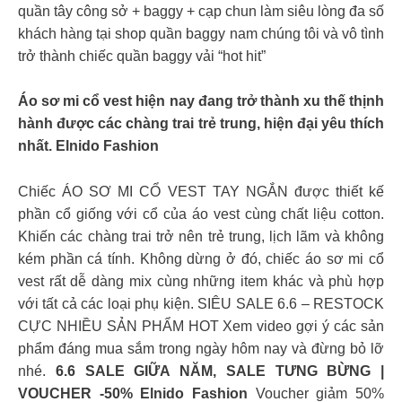
quần tây công sở + baggy + cạp chun làm siêu lòng đa số
khách hàng tại shop quần baggy nam chúng tôi và vô tình
trở thành chiếc quần baggy vải “hot hit”
Áo sơ mi cổ vest hiện nay đang trở thành xu thế thịnh
hành được các chàng trai trẻ trung, hiện đại yêu thích
nhất. Elnido Fashion
Chiếc ÁO SƠ MI CỔ VEST TAY NGẮN được thiết kế
phần cổ giống với cổ của áo vest cùng chất liệu cotton.
Khiến các chàng trai trở nên trẻ trung, lịch lãm và không
kém phần cá tính. Không dừng ở đó, chiếc áo sơ mi cổ
vest rất dễ dàng mix cùng những item khác và phù hợp
với tất cả các loại phụ kiện. SIÊU SALE 6.6 – RESTOCK
CỰC NHIỀU SẢN PHẨM HOT Xem video gợi ý các sản
phẩm đáng mua sắm trong ngày hôm nay và đừng bỏ lỡ
nhé.
6.6 SALE GIỮA NĂM, SALE TƯNG BỪNG |
VOUCHER -50% Elnido Fashion
Voucher giảm 50%