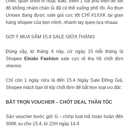
chiếc quần short nỉ hoặc kaki, thêm 1 vài phụ kiện để set
đồ không nhàm chán là đã có thể xuống phố rồi. Áo thun
Unisex đang được sale giá cực tốt CHỈ #1XXK tại gian
hàng shopee của bọn mình, nhanh tay quẹo lựa nhaaa
GỢI Ý MUA SẮM 15.4 SALE GIỮA THÁNG
Đúng vậy, từ tháng 4 này, cứ ngày 15 mỗi tháng là
Shopee
Elnido Fashion
sale cực rẻ tha hồ chốt đơn
nhennn
Chỉ còn 1 ngày nữa là đến 15.4 Ngày Sale Đồng Giá,
Shopee mách bạn bí kíp chốt đơn để bắt trọn loạt ưu đãi:
BẮT TRỌN VOUCHER – CHỐT DEAL THẦN TỐC
Săn voucher trước giờ G – chớp loạt mã hoàn hoàn đến
300K xu cho 15.4, từ 22H ngày 14.4