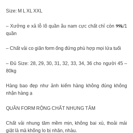
Size: M L XL XXL
– Xưởng e xả lỗ lô quần âu nam cực chất chỉ còn 𝟗𝟗𝐤/1
quần
– Chất vải co giãn form ống đứng phù hợp mọi lứa tuổi
– Đủ Size: 28, 29, 30, 31, 32, 33, 34, 36 cho người 45 –
80kg
Hàng bao đẹp như ảnh kiểm hàng không đúng không
nhận hàng ạ
QUẦN FORM RỘNG CHẤT NHUNG TĂM
Chất vải nhung tăm mềm mịn, không bai xù, thoải mái
giặt là mà không lo bị nhăn, nhàu.