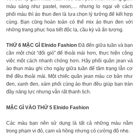
màu sáng như pastel, neon,… nhưng lo ngại về cách
phối màu thì áo thun đen là lựa chọn lý tưởng để kết hợp
cùng. Bạn cũng hoàn toàn có thể mix áo thun đen với
những trang phục họa tiết độc lạ, cầu kỳ và ấn tượng.
THỨ 6 MẶC GÌ Elnido Fashion
Đã đến giữa tuần và bạn
cần một chút “đổi gió” để thoải mái hơn, thực hiện công
việc một cách nhanh chóng hơn. Hãy phối quần jean và
áo thun màu ghi cho ngày giữa tuần để tâm trạng lẫn cơ
thể đều thoải mái. Một chiếc quần jean màu cơ bản như
đen, xanh đen, xám phối cùng áo thun đều giúp bạn tràn
đầy năng lực nhưng vẫn rất thanh lịch.
MẶC GÌ VÀO THỨ 5 Elnido Fashion
Các màu bạn nên sử dụng là tất cả những màu nằm
trong phạm vi đỏ, cam và hồng nhưng có cường độ nhẹ.