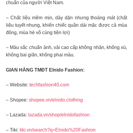
chuẩn của người Việt Nam.
– Chất liệu mềm mịn, dày dặn nhưng thoáng mát (chất
liệu tuyết nhung, khiến chiếc quần dài mặc được cả mùa
đông, mùa hè vô cùng tiện lợi)
– Màu sắc chuẩn ảnh, vải cao cấp không nhăn, không xù,
không bai giãn, không phai màu.
GIAN HÀNG TMĐT Elnido Fashion:
– Website:
techfashion40.com
– Shopee:
shopee.vn/elnido.clothing
– Lazada:
lazada.vn/shop/elnidofashion
– Tiki:
tiki.vn/search?q=Elnido%20Fashion