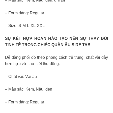
– Màu sắc: Kem, Nâu, đen, ghi tối
– Form dáng: Regular
– Size: S-M-L-XL-XXL
SỰ KẾT HỢP HOÀN HẢO TẠO NÊN SỰ THAY ĐỔI
TINH TẾ TRONG CHIẾC QUẦN ÂU SIDE TAB
Dễ dàng phối đồ theo phong cách trẻ trung, chất vải dày
hơn hợp với thời tiết thu-đông.
– Chất vải: Vải âu
– Màu sắc: Kem, Nâu, đen
– Form dáng: Regular