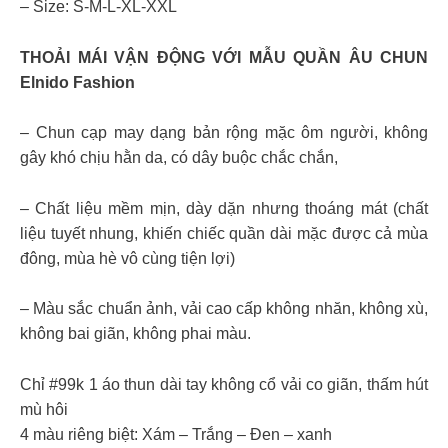
– Size: S-M-L-XL-XXL
THOẢI MÁI VẬN ĐỘNG VỚI MẪU QUẦN ÂU CHUN
Elnido Fashion
– Chun cạp may dạng bản rộng mặc ôm người, không
gây khó chịu hằn da, có dây buộc chắc chắn,
– Chất liệu mềm mịn, dày dặn nhưng thoáng mát (chất
liệu tuyết nhung, khiến chiếc quần dài mặc được cả mùa
đông, mùa hè vô cùng tiện lợi)
– Màu sắc chuẩn ảnh, vải cao cấp không nhăn, không xù,
không bai giãn, không phai màu.
Chỉ #99k 1 áo thun dài tay không cổ vải co giãn, thấm hút
mù hôi
4 màu riêng biệt: Xám – Trắng – Đen – xanh