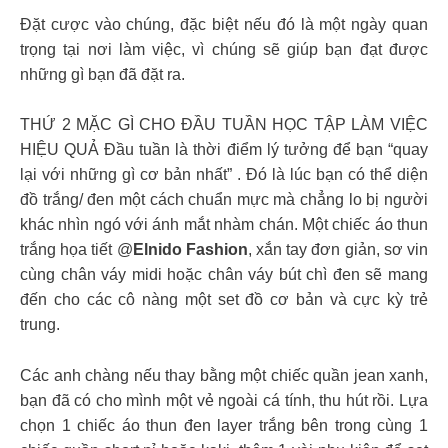
Đặt cược vào chúng, đặc biệt nếu đó là một ngày quan
trọng tại nơi làm việc, vì chúng sẽ giúp bạn đạt được
những gì bạn đã đặt ra.
THỨ 2 MẶC GÌ CHO ĐẦU TUẦN HỌC TẬP LÀM VIỆC
HIỆU QUẢ Đầu tuần là thời điểm lý tưởng để bạn “quay
lại với những gì cơ bản nhất” . Đó là lúc bạn có thể diện
đồ trắng/ đen một cách chuẩn mực mà chẳng lo bị người
khác nhìn ngó với ánh mắt nhàm chán. Một chiếc áo thun
trắng họa tiết @
Elnido Fashion
, xắn tay đơn giản, sơ vin
cùng chân váy midi hoặc chân váy bút chì đen sẽ mang
đến cho các cô nàng một set đồ cơ bản và cực kỳ trẻ
trung.
Các anh chàng nếu thay bằng một chiếc quần jean xanh,
bạn đã có cho mình một vẻ ngoài cá tính, thu hút rồi. Lựa
chọn 1 chiếc áo thun đen layer trắng bên trong cùng 1