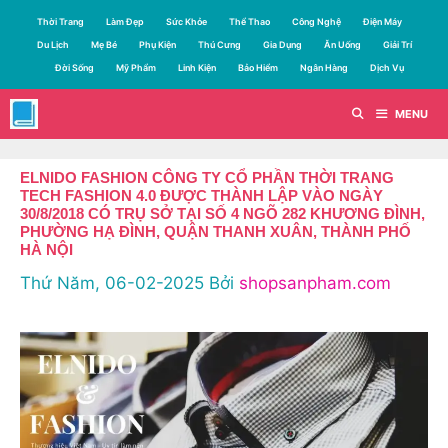
Chuyển
Thời Trang
Làm Đẹp
Sức Khỏe
Thể Thao
Công Nghệ
Điện Máy
đến
Du Lịch
Mẹ Bé
Phụ Kiện
Thú Cưng
Gia Dụng
Ăn Uống
Giải Trí
nội
Đời Sống
Mỹ Phẩm
Linh Kiện
Bảo Hiểm
Ngân Hàng
Dịch Vụ
dung
MENU
ELNIDO FASHION CÔNG TY CỔ PHẦN THỜI TRANG
TECH FASHION 4.0 ĐƯỢC THÀNH LẬP VÀO NGÀY
30/8/2018 CÓ TRỤ SỞ TẠI SỐ 4 NGÕ 282 KHƯƠNG ĐÌNH,
PHƯỜNG HẠ ĐÌNH, QUẬN THANH XUÂN, THÀNH PHỐ
HÀ NỘI
Thứ Năm, 06-02-2025
Bởi
shopsanpham.com