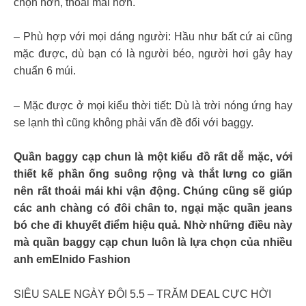
chọn hơn, thoải mái hơn.
– Phù hợp với mọi dáng người: Hầu như bất cứ ai cũng
mặc được, dù bạn có là người béo, người hơi gây hay
chuẩn 6 múi.
– Mặc được ở mọi kiểu thời tiết: Dù là trời nóng ứng hay
se lạnh thì cũng không phải vấn đề đối với baggy.
Quần baggy cạp chun là một kiểu đồ rất dễ mặc, với
thiết kế phần ống suông rộng và thắt lưng co giãn
nên rất thoải mái khi vận động. Chúng cũng sẽ giúp
các anh chàng có đôi chân to, ngại mặc quần jeans
bó che đi khuyết điểm hiệu quả. Nhờ những điều này
mà quần baggy cạp chun luôn là lựa chọn của nhiều
anh emElnido Fashion
SIÊU SALE NGÀY ĐÔI 5.5 – TRĂM DEAL CỰC HỜI