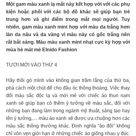
Một gam màu xanh lạ mắt này kết hợp với với các phụ
kiện hoặc phối với các bộ đồ khác sẽ giúp bạn trẻ
trung hơn và ghi điểm trong mắt mọi người. Tuy
nhiên, gam màu xanh mint hợp với màu da trắng hơn
làn da nâu và da vàng vì màu này có gốc trắng nên
rất bắt sáng. Màu màu xanh mint nhạt cực kỳ hợp với
mùa hè mát mẻ Elnido Fashion
TƯƠI MỚI VÀO THỨ 4
Hãy thôi gò mình vào không gian trầm lắng của thứ ba,
phá cách một chút để cho đầu óc thông thoáng. Việc thay
đổi màu sắc độc lạ và mới mẻ với chiếc áo thun nam
xanh sẽ giúp bạn có thêm ý tưởng về màu sắc, đối với
những bạn đang làm trong ngành mỹ thuật, sáng tạo hay
lên ý tưởng,… màu áo xanh sẽ được ưa chuộng hơn các
màu sắc thông thường khác. Định nghĩa “áo đôi” không
chỉ vỏn vẹn giới hạn ở những chiếc áo giống nhau y đúc.