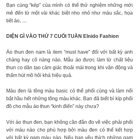
Bạn cùng “kép” của mình có thể thử nghiệm những mới
mẻ đến từ một vài khác biệt nho nhỏ như màu sắc, họa
tiết áo, …
DIỆN GÌ VÀO THỨ 7 CUỐI TUẦN Elnido Fashion
Áo thun đen nam là item “must have” đối với bất kỳ anh
chàng hay cô nàng nào. Mẫu áo được làm từ chất liệu
thun co dãn tạo cảm giác thoải mái trong khi vận động và
thấm hút mồ hôi khá hiệu quả.
Màu đen là tông màu basic có thể phối cùng và làm nổi
bật hầu hết những tông màu khác. Bạn đã biết bí kíp phối
đồ cho mẫu áo thun “kinh điển” này chưa?
Với áo thun đen, bạn không cần đắn đo về việc phải phối
với màu nào cho phù hợp bởi màu đen có thể kết hợp
với bất kỳ gam màu nào. Nếu bạn yêu thích những gam