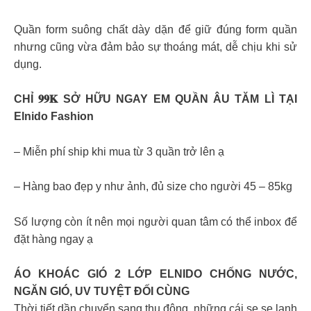
Quần form suông chất dày dặn để giữ đúng form quần
nhưng cũng vừa đảm bảo sự thoáng mát, dễ chịu khi sử
dụng.
CHỈ 𝟗𝟗𝐊 SỞ HỮU NGAY EM QUẦN ÂU TĂM LÌ TẠI
Elnido Fashion
– Miễn phí ship khi mua từ 3 quần trở lên ạ
– Hàng bao đẹp y như ảnh, đủ size cho người 45 – 85kg
Số lượng còn ít nên mọi người quan tâm có thể inbox để
đặt hàng ngay ạ
ÁO KHOÁC GIÓ 2 LỚP ELNIDO CHỐNG NƯỚC,
NGĂN GIÓ, UV TUYỆT ĐỐI CÙNG
Thời tiết dần chuyển sang thu đông, những cái se se lạnh