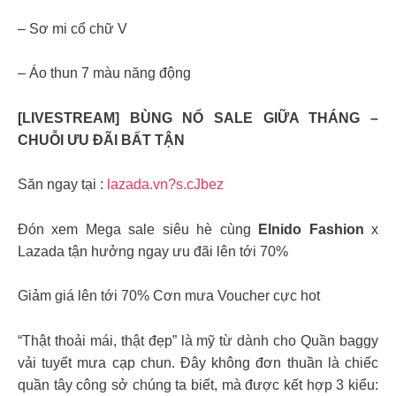
– Sơ mi cổ chữ V
– Áo thun 7 màu năng động
[LIVESTREAM] BÙNG NỔ SALE GIỮA THÁNG –
CHUỖI ƯU ĐÃI BẤT TẬN
Săn ngay tại :
lazada.vn?s.cJbez
Đón xem Mega sale siêu hè cùng
Elnido Fashion
x
Lazada tận hưởng ngay ưu đãi lên tới 70%
Giảm giá lên tới 70% Cơn mưa Voucher cực hot
“Thật thoải mái, thật đẹp” là mỹ từ dành cho Quần baggy
vải tuyết mưa cạp chun. Đây không đơn thuần là chiếc
quần tây công sở chúng ta biết, mà được kết hợp 3 kiểu: