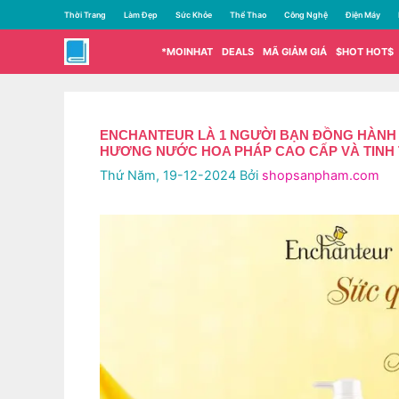
Chuyển
Thời Trang
Làm Đẹp
Sức Khỏe
Thể Thao
Công Nghệ
Điện Máy
đến
nội
*MOINHAT
DEALS
MÃ GIẢM GIÁ
$HOT HOT$
dung
ENCHANTEUR LÀ 1 NGƯỜI BẠN ĐỒNG HÀNH C
HƯƠNG NƯỚC HOA PHÁP CAO CẤP VÀ TINH 
Thứ Năm, 19-12-2024
Bởi
shopsanpham.com