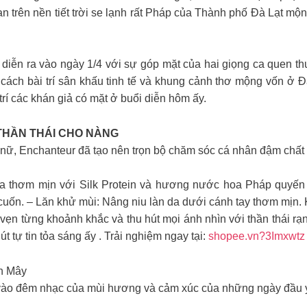
trên nền tiết trời se lạnh rất Pháp của Thành phố Đà Lạt m
 diễn ra vào ngày 1/4 với sự góp mặt của hai giọng ca quen t
 cách bài trí sân khấu tinh tế và khung cảnh thơ mộng vốn ở Đà
́ các khán giả có mặt ở buổi diễn hôm ấy.
 THẦN THÁI CHO NÀNG
i nữ, Enchanteur đã tạo nên trọn bộ chăm sóc cá nhân đậm chấ
a thơm mịn với Silk Protein và hương nước hoa Pháp quyến
cuốn. – Lăn khử mùi: Nâng niu làn da dưới cánh tay thơm mịn.
 vẹn từng khoảnh khắc và thu hút mọi ánh nhìn với thần thái rạ
tự tin tỏa sáng ấy . Trải nghiệm ngay tại:
shopee.vn?3Imxwtz
ên Mây
vào đêm nhạc của mùi hương và cảm xúc của những ngày đầu 