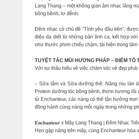
Lang Thang – một không gian âm nhạc lãng mạn 
bồng bềnh, lơ đễnh.
Đêm nhạc có chủ đề “Tình yêu đầu tiên”, được
điệu da diết từ những bản tình ca, kết hợp với
như thước phim chiếu chậm, tái hiện trong tâm tri
TUYỆT TÁC MÙI HƯƠNG PHÁP – ĐIỂM TÔ
Với sự thấu hiểu về việc chăm sóc vẻ đẹp phá
– Sữa tắm và Sữa dưỡng thể: Nâng niu làn d
Protein dưỡng tóc bồng bềnh, thơm hương lôi 
từ Enchanteur, các nàng có thể tận hưởng trọn
đồng hành cùng nàng mỗi ngày trong những phút 
𝐄𝐧𝐜𝐡𝐚𝐧𝐭𝐞𝐮𝐫 x Mây Lang Thang | Đêm Nhạc Tr
Hẹn gặp nàng trên mây, cùng Enchanteur hòa 