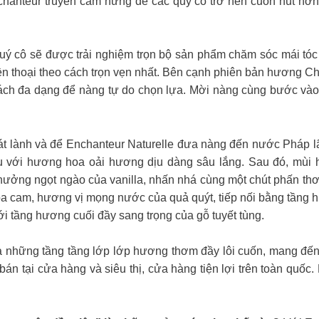
nchanteur truyền cảm hứng để các quý cô trở nên cuốn hút hơn,
ý cô sẽ được trải nghiệm trọn bộ sản phẩm chăm sóc mái tóc m
thoại theo cách trọn vẹn nhất. Bên cạnh phiên bản hương Cha
h đa dạng để nàng tự do chọn lựa. Mời nàng cùng bước vào
át lành và để Enchanteur Naturelle đưa nàng đến nước Pháp 
 với hương hoa oải hương dịu dàng sâu lắng. Sau đó, mùi 
hưởng ngọt ngào của vanilla, nhấn nhá cùng một chút phấn thơ
oa cam, hương vị mọng nước của quả quýt, tiếp nối bằng tầng
ới tầng hương cuối đầy sang trọng của gỗ tuyết tùng.
a những tầng tầng lớp lớp hương thơm đầy lôi cuốn, mang đến
 tại cửa hàng và siêu thị, cửa hàng tiện lợi trên toàn quốc.​