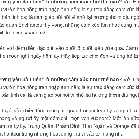
ơng yêu đầu tiên” là những cảm xúc như thế nào?
Với Enc
u vườn hoa hồng tràn ngập ánh nến; là sự trào dâng cảm xúc 
 tình ca; là cảm giác bồi hồi vì nhớ lại hương thơm dịu ngọt
mọi giác quan Enchanteur hy vọng, những cảm xúc âm nhạc cùng 
ill trọn vẹn vuanem?
ến với đêm diễn đặc biệt vào buổi tối cuối tuần vừa qua.
 moonlight ngày hôm ấy Hãy tiếp tục chờ đón và ủng hộ Enc
ơng yêu đầu tiên” là những cảm xúc như thế nào?
Với Enc
u vườn hoa hồng tràn ngập ánh nến; là sự trào dâng cảm xúc 
 tình ca; là cảm giác bồi hồi vì nhớ lại hương thơm dịu ngọt
trăng tuyệt vời chiều lòng mọi giác quan Enchanteur hy vọng
àng và người ấy một đêm chill trọn vẹn vuanem? Một lần nư
qua. Cảm ơn Ly Ly, Trung Quân, Phạm Đình Thái Ngân và Orange đã
Enchanteur trong những hoạt động thú vị sắp tới nàng nha!