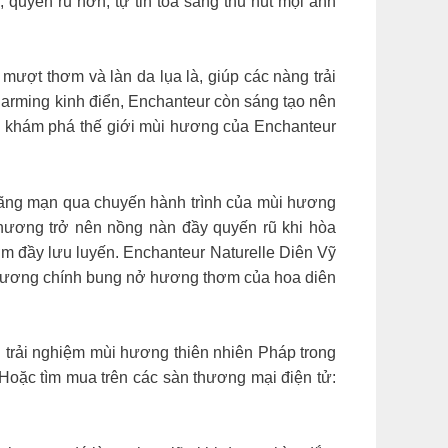
 quyến rũ hơn, tự tin toả sáng thu hút mọi ánh
ượt thơm và làn da lụa là, giúp các nàng trải
rming kinh điển, Enchanteur còn sáng tạo nên
 khám phá thế giới mùi hương của Enchanteur
lãng mạn qua chuyến hành trình của mùi hương
hương trở nên nồng nàn đầy quyến rũ khi hòa
m đầy lưu luyến. Enchanteur Naturelle Diên Vỹ
 hương chính bung nở hương thơm của hoa diên
 trải nghiệm mùi hương thiên nhiên Pháp trong
 Hoặc tìm mua trên các sàn thương mại điện tử:​