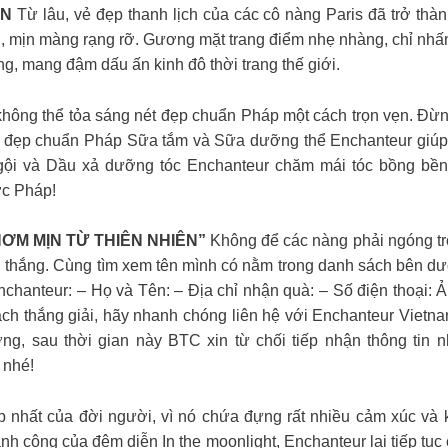
IN
Từ lâu, vẻ đẹp thanh lịch của các cô nàng Paris đã trở th
 mịn màng rạng rỡ. Gương mặt trang điểm nhẹ nhàng, chỉ nhấ
g, mang đậm dấu ấn kinh đô thời trang thế giới.
hông thể tỏa sáng nét đẹp chuẩn Pháp một cách trọn vẹn. Đừ
 đẹp chuẩn Pháp Sữa tắm và Sữa dưỡng thể Enchanteur giúp c
i và Dầu xả dưỡng tóc Enchanteur chăm mái tóc bồng bềnh, 
ớc Pháp!
HƠM MỊN TỪ THIÊN NHIÊN”
Không để các nàng phải ngóng 
thắng. Cùng tìm xem tên mình có nằm trong danh sách bên dư
nchanteur: – Họ và Tên: – Địa chỉ nhận quà: – Số điện thoại:
ách thắng giải, hãy nhanh chóng liên hệ với Enchanteur Vietn
g, sau thời gian này BTC xin từ chối tiếp nhận thông tin 
 nhé!
 nhất của đời người, vì nó chứa đựng rất nhiều cảm xúc và 
ông của đêm diễn In the moonlight, Enchanteur lại tiếp tục cuộ