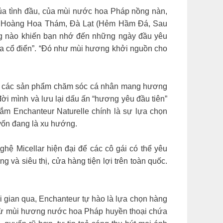
a tình đầu, của mùi nước hoa Pháp nồng nàn,
7B Hoàng Hoa Thám, Đà Lạt (Hẻm Hầm Đá, Sau
g nào khiến bạn nhớ đến những ngày đầu yêu
“Nước hoa cổ điển”. “Đó như mùi hương khởi nguồn cho
ua các sản phẩm chăm sóc cá nhân mang hương
đời mình và lưu lại dấu ấn “hương yêu đầu tiên”
m Enchanteur Naturelle chính là sự lựa chọn
 vốn đang là xu hướng.
hệ Micellar hiện đại để các cô gái có thể yêu
và siêu thị, cửa hàng tiện lợi trên toàn quốc.​
i gian qua, Enchanteur tự hào là lựa chọn hàng
 từ mùi hương nước hoa Pháp huyền thoại chứa