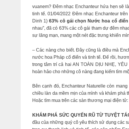
vuanem? Đêm nhạc Enchanteur hứa hẹn sẽ là 
tinh tế. 01/04/2022 Đêm nhạc Enchanteur t
Dinh 1)
63% cô gái chọn Nước hoa cổ điển
nhau”, đã có 63% các cô gái tham dự đêm nhạc 𝐈𝐧 
sự lãng mạn, mang một nét đặc trưng khiến m
– Các nàng cho biết. Đây cũng là điều mà E
nước hoa Pháp cổ điển và tinh tế. Để rồi, hươn
trong tâm trí cả hai AN TOÀN DỊU NHẸ, YÊU 
hoàn hảo cho những cô nàng đang kiếm tìm một 
Bên cạnh đó, Enchanteur Naturelle còn mang n
chiều làn da mềm mịn của mình và khám phá thiê
Hoặc tìm mua trên các sàn thương mại điện tử:
KHÁM PHÁ SỨC QUYẾN RŨ TỪ TUYỆT TÁ
đầu của những quý cô yêu thích sử dụng các 