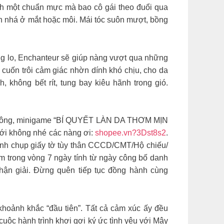
ành một chuẩn mực mà bao cô gái theo đuổi qua
n nhá ở mắt hoặc môi. Mái tóc suôn mượt, bồng
ng lo, Enchanteur sẽ giúp nàng vượt qua những
uốn trôi cảm giác nhờn dính khó chịu, cho da
không bết rít, tung bay kiêu hãnh trong gió.
trông, minigame “BÍ QUYẾT LÀN DA THƠM MỊN
ới không nhé các nàng ơi:
shopee.vn?3Dst8s2
.
 Ảnh chụp giấy tờ tùy thân CCCD/CMT/Hộ chiếu/
am trong vòng 7 ngày tính từ ngày công bố danh
nhận giải. Đừng quên tiếp tục đồng hành cùng
khoảnh khắc “đầu tiên”. Tất cả cảm xúc ấy đều
c hành trình khơi gợi ký ức tình yêu với Mây