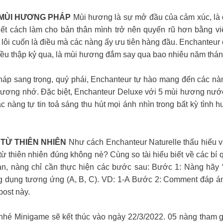
 MÙI HƯƠNG PHÁP
Mùi hương là sự mở đầu của cảm xúc, là 
biết cách làm cho bản thân mình trở nên quyến rũ hơn bằng 
y lôi cuốn là điều mà các nàng ấy ưu tiên hàng đầu. Enchanteu
nhiều thập kỷ qua, là mùi hương đắm say qua bao nhiêu năm thán
áp sang trọng, quý phái, Enchanteur tự hào mang đến các nà
thương nhớ. Đặc biệt, Enchanteur Deluxe với 5 mùi hương nướ
các nàng tự tin toả sáng thu hút mọi ánh nhìn trong bất kỳ tìn
ỊN TỪ THIÊN NHIÊN
Như cách Enchanteur Naturelle thấu hiểu v
ừ thiên nhiên đúng không nè? Cùng so tài hiểu biết về các bí
ản, nàng chỉ cần thực hiện các bước sau: Bước 1: Nàng hãy 
ông dụng tương ứng (A, B, C). VD: 1-A Bước 2: Comment đáp á
post này.
nhé Minigame sẽ kết thúc vào ngày 22/3/2022. 05 nàng tham 