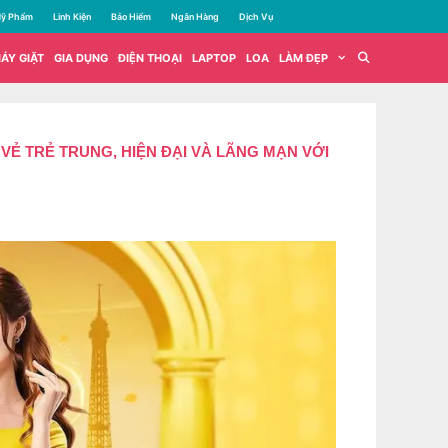
ỹ Phẩm
Linh Kiện
Bảo Hiểm
Ngân Hàng
Dịch Vụ
ÁY GIẶT
GIA DỤNG
ĐIỆN THOẠI
LAPTOP
LOA
LÀM ĐẸP
Ẻ TRẺ TRUNG, HIỆN ĐẠI VÀ LÃNG MẠN VỚI