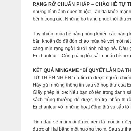
RẠNG RỠ CHUẨN PHÁP – CHÀO HÈ TỰ T
những hình ảnh quen thuộc: Làn da khỏe mạnh,
bềnh trong gió. Những bộ trang phục thời thượn
Tuy nhiên, mùa hè nắng nóng khiến các nàng k
băn khoăn đó để đón chào mùa hè với một nét
căng mịn rạng ngời dưới ánh nắng hè. Dầu gộ
Enchanteur – Cùng nàng tỏa sắc chuẩn hè nư
KẾT QUẢ MINIGAME “BÍ QUYẾT LÀN DA T
TỪ THIÊN NHIÊN” đã tìm ra được người chiến 
Hãy gửi những thông tin sau về hộp thư của E
Giấy phép lái xe: Nếu bạn có tên trong danh s
sách trúng thưởng để được hỗ trợ nhận thưởn
Enchanteur với những hoạt động thú vụ sắp tới
Tình đầu sẽ mãi mãi được xem là mối tình đẹp
được ghi lại bằng một hương thơm. Sau sự thành c