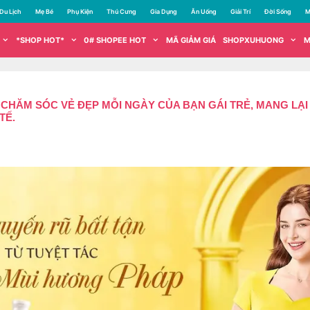
Du Lịch
Mẹ Bé
Phụ Kiện
Thú Cưng
Gia Dụng
Ăn Uống
Giải Trí
Đời Sống
M
*SHOP HOT*
0# SHOPEE HOT
MÃ GIẢM GIÁ
SHOPXUHUONG
M
HĂM SÓC VẺ ĐẸP MỖI NGÀY CỦA BẠN GÁI TRẺ, MANG LẠI V
TẾ.