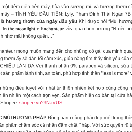
một đêm diễn trên mây, hòa vào sương mù và hương thơm củ
rên mây – TÌNH YÊU ĐẦU TIÊN: Lyly, Phạm Đình Thái Ngân 
 là hương thơm của ngày đầu yêu
Khi được hỏi “Mùi hươn
𝐡𝐞 𝐦𝐨𝐨𝐧𝐥𝐢𝐠𝐡𝐭 𝐱 𝐄𝐧𝐜𝐡𝐚𝐧𝐭𝐞𝐮𝐫 vừa qua chọn hương 
ình nhớ mãi không quên…”
nchanteur mong muốn mang đến cho những cô gái của mình q
g thơm ấy sẽ dẫn lối cảm xúc, giúp nàng tìm thấy tình yêu của 
CHIỀU LÀN DA Với thành phần 0% paraben và silicon, sữa tắ
sản phẩm lành tính, an toàn, phù hợp tinh thần “less is more”
hững điều tuyệt vời nhất từ thiên nhiên kết hợp cùng công ng
n nhiên một cách trọn vẹn. Sản phẩm hiện có bán tại cửa hàng 
​ Shopee:
shopee.vn?3NaVUSl
C MÙI HƯƠNG PHÁP
Đồng hành cùng phái đẹp Việt trong thờ
sản phẩm chăm sóc cá nhân đậm chất Pháp. Với sức quyến rũ