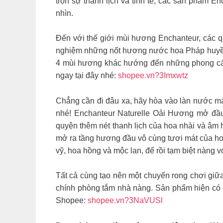
trọn sự thanh lịch và tinh tế, các sản phẩm E
nhìn.
Đến với thế giới mùi hương Enchanteur, các qu
nghiệm những nốt hương nước hoa Pháp huyền 
4 mùi hương khác hướng đến những phong các
ngay tại đây nhé:
shopee.vn?3Imxwtz
Chẳng cần đi đâu xa, hãy hòa vào làn nước m
nhé! Enchanteur Naturelle Oải Hương mở đầu
quyện thêm nét thanh lịch của hoa nhài và âm 
mở ra tầng hương đầu vô cùng tươi mát của h
vỹ, hoa hồng và mộc lan, để rồi tạm biệt nàng v
Tất cả cùng tạo nên một chuyến rong chơi giữ
chính phòng tắm nhà nàng. Sản phẩm hiện có bán
Shopee:
shopee.vn?3NaVUSl