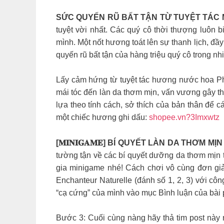
SỨC QUYẾN RŨ BẤT TẬN TỪ TUYỆT TÁC
tuyệt vời nhất. Các quý cô thời thượng luôn 
mình. Một nốt hương toát lên sự thanh lịch, đầ
quyến rũ bất tận của hàng triệu quý cô trong 
Lấy cảm hứng từ tuyệt tác hương nước hoa Ph
mái tóc đến làn da thơm mịn, vấn vương gây 
lựa theo tính cách, sở thích của bản thân để 
một chiếc hương ghi dấu:
shopee.vn?3Imxwtz
[𝐌𝐈𝐍𝐈𝐆𝐀𝐌𝐄] BÍ QUYẾT LÀN DA THƠM M
tường tận về các bí quyết dưỡng da thơm mịn t
gia minigame nhé! Cách chơi vô cùng đơn gi
Enchanteur Naturelle (đánh số 1, 2, 3) với c
“cạ cứng” của mình vào mục Bình luận của bài 
Bước 3: Cuối cùng nàng hãy thả tim post này 