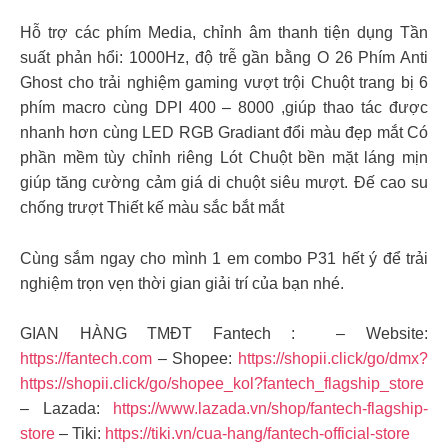
Hỗ trợ các phím Media, chỉnh âm thanh tiện dụng Tần
suất phản hổi: 1000Hz, độ trễ gần bằng O 26 Phím Anti
Ghost cho trải nghiệm gaming vượt trội Chuột trang bị 6
phím macro cùng DPI 400 – 8000 ,giúp thao tác được
nhanh hơn cùng LED RGB Gradiant đổi màu đẹp mắt Có
phần mềm tùy chỉnh riêng Lót Chuột bền mặt láng mịn
giúp tăng cường cảm giá di chuột siêu mượt. Đế cao su
chống trượt Thiết kế màu sắc bắt mắt
Cùng sắm ngay cho mình 1 em combo P31 hết ý để trải
nghiệm trọn vẹn thời gian giải trí của bạn nhé.
GIAN HÀNG TMĐT Fantech : – Website:
https://fantech.com
– Shopee:
https://shopii.click/go/dmx?
https://shopii.click/go/shopee_kol?fantech_flagship_store
– Lazada:
https://www.lazada.vn/shop/fantech-flagship-
store
– Tiki:
https://tiki.vn/cua-hang/fantech-official-store