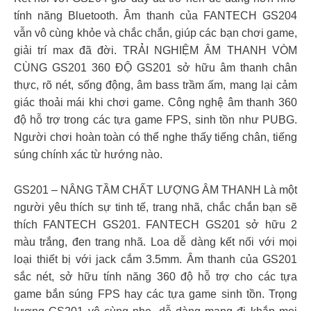
tính năng Bluetooth. Âm thanh của FANTECH GS204
vẫn vô cùng khỏe và chắc chắn, giúp các bạn chơi game,
giải trí max đã đời. TRẢI NGHIỆM ÂM THANH VÒM
CÙNG GS201 360 ĐỘ GS201 sở hữu âm thanh chân
thực, rõ nét, sống động, âm bass trầm ấm, mang lại cảm
giác thoải mái khi chơi game. Công nghệ âm thanh 360
độ hỗ trợ trong các tựa game FPS, sinh tồn như PUBG.
Người chơi hoàn toàn có thể nghe thấy tiếng chân, tiếng
súng chính xác từ hướng nào.
GS201 – NÂNG TẦM CHẤT LƯỢNG ÂM THANH Là một
người yêu thích sự tinh tế, trang nhã, chắc chắn bạn sẽ
thích FANTECH GS201. FANTECH GS201 sở hữu 2
màu trắng, đen trang nhã. Loa dễ dàng kết nối với mọi
loại thiết bị với jack cắm 3.5mm. Âm thanh của GS201
sắc nét, sở hữu tính năng 360 độ hỗ trợ cho các tựa
game bắn súng FPS hay các tựa game sinh tồn. Trọng