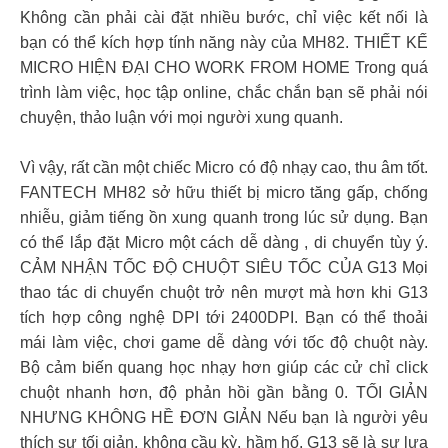
Không cần phải cài đặt nhiều bước, chỉ việc kết nối là
bạn có thể kích hợp tính năng này của MH82. THIẾT KẾ
MICRO HIỆN ĐẠI CHO WORK FROM HOME Trong quá
trình làm việc, học tập online, chắc chắn bạn sẽ phải nói
chuyện, thảo luận với mọi người xung quanh.
Vì vậy, rất cần một chiếc Micro có độ nhạy cao, thu âm tốt.
FANTECH MH82 sở hữu thiết bị micro tăng gấp, chống
nhiễu, giảm tiếng ồn xung quanh trong lúc sử dụng. Bạn
có thể lắp đặt Micro một cách dễ dàng , di chuyển tùy ý.
CẢM NHẬN TỐC ĐỘ CHUỘT SIÊU TỐC CỦA G13 Mọi
thao tác di chuyển chuột trở nên mượt mà hơn khi G13
tích hợp công nghệ DPI tới 2400DPI. Bạn có thể thoải
mái làm việc, chơi game dễ dàng với tốc độ chuột này.
Bộ cảm biến quang học nhạy hơn giúp các cử chỉ click
chuột nhanh hơn, độ phản hồi gần bằng 0. TỐI GIẢN
NHƯNG KHÔNG HỀ ĐƠN GIẢN Nếu bạn là người yêu
thích sự tối giản, không cầu kỳ, hầm hố, G13 sẽ là sự lựa