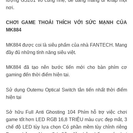
lượng GS201 vô cùng nhẹ, dễ dàng mang đi khắp mọi
nơi.
CHƠI GAME THOẢI THÍCH VỚI SỨC MẠNH CỦA
MK884
MK884 được coi là siêu phẩm của nhà FANTECH. Mang
đầy đủ những tính năng siêu việt.
MK884 đã tạo nên bước tiến mới cho bàn phím cơ
gaming đến thời điểm hiện tại.
Sử dụng Outemu Optical Switch tân tiến nhất thời điểm
hiện tại
Sở hữu Full Anti Ghosting 104 Phím hỗ trợ việc chơi
game tốt hơn LED RGB 16,8 TRIỆU màu cực đẹp mắt, 3
chế độ LED tùy lựa chọn Có phần mềm tùy chỉnh riêng