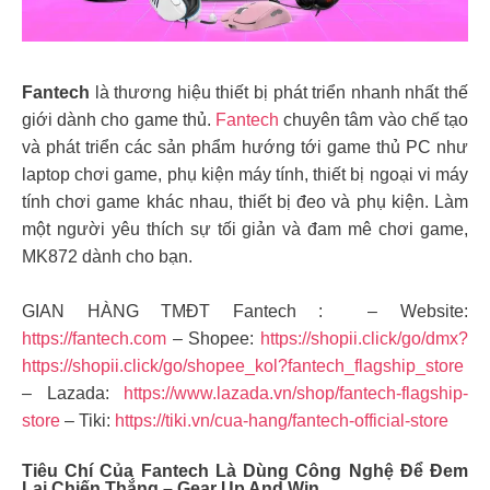
Fantech
là thương hiệu thiết bị phát triển nhanh nhất thế
giới dành cho game thủ.
Fantech
chuyên tâm vào chế tạo
và phát triển các sản phẩm hướng tới game thủ PC như
laptop chơi game, phụ kiện máy tính, thiết bị ngoại vi máy
tính chơi game khác nhau, thiết bị đeo và phụ kiện. Làm
một người yêu thích sự tối giản và đam mê chơi game,
MK872 dành cho bạn.
GIAN HÀNG TMĐT Fantech : – Website:
https://fantech.com
– Shopee:
https://shopii.click/go/dmx?
https://shopii.click/go/shopee_kol?fantech_flagship_store
– Lazada:
https://www.lazada.vn/shop/fantech-flagship-
store
– Tiki:
https://tiki.vn/cua-hang/fantech-official-store
Tiêu Chí Của Fantech Là Dùng Công Nghệ Để Đem
Lại Chiến Thắng – Gear Up And Win