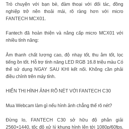
Trò chuyện với bạn bè, đàm thoại với đối tác, đồng
nghiệp trở nên thoải mái, rõ ràng hơn với micro
FANTECH MCX01.
Fantech đã hoàn thiện và nâng cấp micro MCX01 với
nhiều tính năng:
Âm thanh chất lượng cao, độ nhạy tốt, thu âm tốt, lọc
tiếng ồn tốt. Hỗ trợ tính năng LED RGB 16.8 triệu màu Có
thể sử dụng NGAY SAU KHI kết nối. Không cần phải
điều chỉnh trên máy tính.
HIỂN THỊ HÌNH ẢNH RÕ NÉT VỚI FANTECH C30
Mua Webcam làm gì nếu hình ảnh chẳng thể rõ nét?
Đừng lo, FANTECH C30 sở hữu độ phân giải
2560×1440, tốc độ xử lý khung hình lên tới 1080p/60fps.