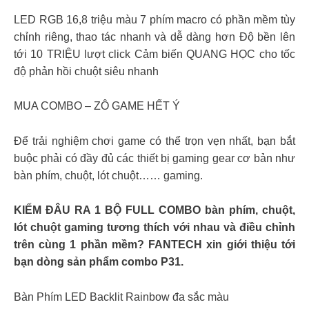
LED RGB 16,8 triệu màu 7 phím macro có phần mềm tùy
chỉnh riêng, thao tác nhanh và dễ dàng hơn Độ bền lên
tới 10 TRIỆU lượt click Cảm biến QUANG HỌC cho tốc
độ phản hồi chuột siêu nhanh
MUA COMBO – ZÔ GAME HẾT Ý
Để trải nghiệm chơi game có thể trọn vẹn nhất, bạn bắt
buộc phải có đầy đủ các thiết bị gaming gear cơ bản như
bàn phím, chuột, lót chuột…… gaming.
KIẾM ĐÂU RA 1 BỘ FULL COMBO bàn phím, chuột,
lót chuột gaming tương thích với nhau và điều chỉnh
trên cùng 1 phần mềm? FANTECH xin giới thiệu tới
bạn dòng sản phẩm combo P31.
Bàn Phím LED Backlit Rainbow đa sắc màu