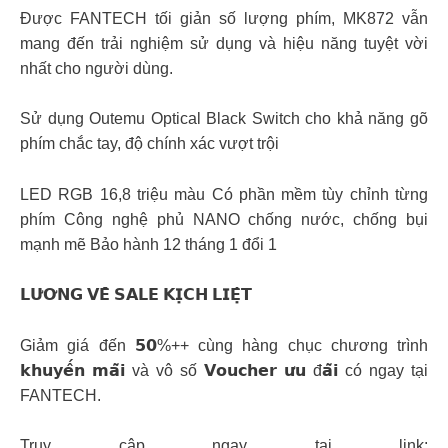
Được FANTECH tối giản số lượng phím, MK872 vẫn
mang đến trải nghiệm sử dụng và hiệu năng tuyệt vời
nhất cho người dùng.
Sử dụng Outemu Optical Black Switch cho khả năng gõ
phím chắc tay, độ chính xác vượt trội
LED RGB 16,8 triệu màu Có phần mềm tùy chỉnh từng
phím Công nghệ phủ NANO chống nước, chống bụi
mạnh mẽ Bảo hành 12 tháng 1 đổi 1
𝗟𝗨̛𝗢̛𝗡𝗚 𝗩𝗘̂̀ 𝗦𝗔𝗟𝗘 𝗞𝗜̣𝗖𝗛 𝗟𝗜𝗘̣̂𝗧
Giảm giá đến 𝟱𝟬%++ cùng hàng chục chương trình
𝗸𝗵𝘂𝘆𝗲̂́𝗻 𝗺𝗮̃𝗶 và vô số 𝗩𝗼𝘂𝗰𝗵𝗲𝗿 𝘂̛𝘂 đ𝗮̃𝗶 có ngay tại
FANTECH.
Truy cập ngay tại link: