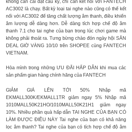
không cần cài đặt cầu kỳ, chỉ cần kết nối với FANTECH
AC3002 là chạy. Bất kỳ loại tai nghe nào cũng có thể kết
nối với AC3002 để tăng chất lượng âm thanh, điều khiển
âm lượng dễ dàng hơn. Dễ dàng tích hợp chế độ âm
thanh 7.1 cho tai nghe của bạn trong lúc chơi game mà
không phải thoát ra. Tưng bừng chào đón ngày hội SĂN
DEAL GIỜ VÀNG 10/10 trên SHOPEE cùng FANTECH
VIETNAM.
Hòa mình trong những ƯU ĐÃI HẤP DẪN khi mua các
sản phẩm gian hàng chính hãng của FANTECH
GIẢM GIÁ LÊN TỚI 50% Nhập mã
EKMALL300K/EKMALL1TR giảm ngay 5% Nhập mã
1010MALL50K21HO/1010MALL50K21H1 giảm ngay
10%. Nhiều phần quà hấp dẫn TAI NGHE CỦA BẠN CÓ
LÀM ĐƯỢC ĐIỀU NÀY Tai nghe của bạn có khả năng
lọc âm thanh? Tai nghe của bạn có tích hợp chế độ âm