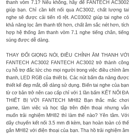
thanh vòm 7.1? Nếu không, hãy để FANTECH AC3002
giúp bạn. Chỉ cần kết nối qua AC3002, chất lượng tai
nghe sẽ được cải tiến rõ rệt. AC03002 giúp tai nghe có
khả năng lọc âm thanh tốt hơn, chất âm sắc nét hơn, tích
hợp hệ thống âm thanh vòm 7.1 nghe tiếng chân, tiếng
súng được dễ dàng.
THAY ĐỔI GIỌNG NÓI, ĐIỀU CHỈNH ÂM THANH VỚI
FANTECH AC3002 FANTECH AC3002 trở thành công
cụ hỗ trợ đắc lức cho mọi người trong việc điều chỉnh âm
thanh, LED RGB của thiết bị. Các nút bấm đa năng được
thiết kế đẹp mắt, dễ dàng sử dụng. Biến tai nghe của bạn
từ cơ bản trở nên cao cấp chỉ với 1 lần bấm KẾT NỐI ĐA
THIẾT BỊ VỚI FANTECH MH82 Bạn thắc mắc chơi
game, làm việc và học tập trên điện thoại nhưng vẫn
muốn trải nghiệm MH82 thì làm thế nào? Yên tâm. Với
dây chuyển kết nối 3.5 mm đi kèm, bạn hoàn toàn có thể
gắn MH82 với điện thoại của bạn. Tha hồ trải nghiệm âm