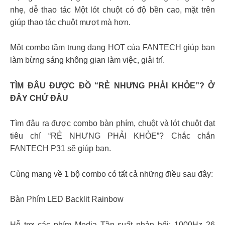
nhẹ, dễ thao tác Một lót chuột có độ bền cao, mặt trên
giúp thao tác chuột mượt mà hơn.
Một combo tầm trung đang HOT của FANTECH giúp bạn
làm bừng sáng không gian làm việc, giải trí.
TÌM ĐÂU ĐƯỢC ĐỒ “RẺ NHƯNG PHẢI KHỎE”? Ở
ĐÂY CHỨ ĐÂU
Tìm đâu ra được combo bàn phím, chuột và lót chuột đạt
tiêu chí “RẺ NHƯNG PHẢI KHỎE”? Chắc chắn
FANTECH P31 sẽ giúp bạn.
Cùng mang về 1 bộ combo có tất cả những điều sau đây:
Bàn Phím LED Backlit Rainbow
Hỗ trợ các phím Media Tần suất phản hổi: 1000Hz 26