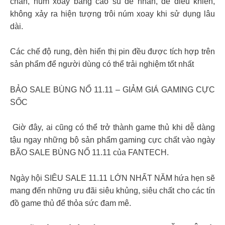
chắn, núm xoay bằng cao su dễ nhấn, dễ điều khiển,
không xảy ra hiện tượng trôi núm xoay khi sử dụng lâu
dài.
Các chế độ rung, đèn hiển thị pin đều được tích hợp trên
sản phẩm để người dùng có thể trải nghiệm tốt nhất
BẢO SALE BÙNG NỔ 11.11 – GIẢM GIÁ GAMING CỰC
SỐC
Giờ đây, ai cũng có thể trở thành game thủ khi dễ dàng
tậu ngay những bộ sản phẩm gaming cực chất vào ngày
BÃO SALE BÙNG NỔ 11.11 của FANTECH.
Ngày hội SIÊU SALE 11.11 LỚN NHẤT NĂM hứa hẹn sẽ
mang đến những ưu đãi siêu khủng, siêu chất cho các tín
đồ game thủ để thỏa sức đam mê.