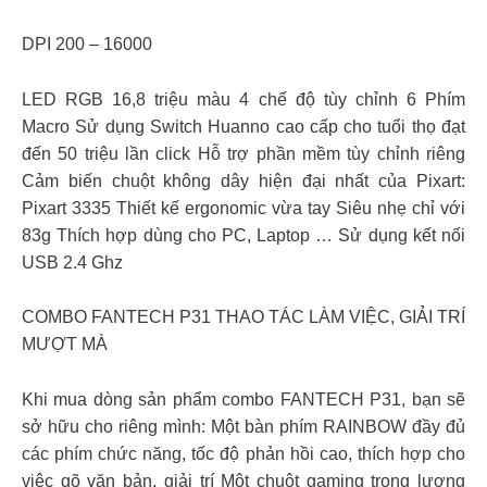
DPI 200 – 16000
LED RGB 16,8 triệu màu 4 chế độ tùy chỉnh 6 Phím
Macro Sử dụng Switch Huanno cao cấp cho tuổi thọ đạt
đến 50 triệu lần click Hỗ trợ phần mềm tùy chỉnh riêng
Cảm biến chuột không dây hiện đại nhất của Pixart:
Pixart 3335 Thiết kế ergonomic vừa tay Siêu nhẹ chỉ với
83g Thích hợp dùng cho PC, Laptop … Sử dụng kết nối
USB 2.4 Ghz
COMBO FANTECH P31 THAO TÁC LÀM VIỆC, GIẢI TRÍ
MƯỢT MÀ
Khi mua dòng sản phẩm combo FANTECH P31, bạn sẽ
sở hữu cho riêng mình: Một bàn phím RAINBOW đầy đủ
các phím chức năng, tốc độ phản hồi cao, thích hợp cho
việc gõ văn bản, giải trí Một chuột gaming trọng lượng