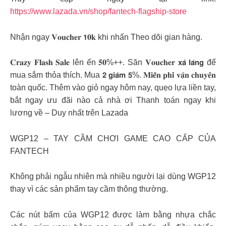
https://www.lazada.vn/shop/fantech-flagship-store
Nhận ngay 𝐕𝐨𝐮𝐜𝐡𝐞𝐫 𝟭𝟎𝐤 khi nhấn Theo dõi gian hàng.
𝐂𝐫𝐚𝐳𝐲 𝐅𝐥𝐚𝐬𝐡 𝐒𝐚𝐥𝐞 lên ến 𝟓𝟎%++. Săn 𝐕𝐨𝐮𝐜𝐡𝐞𝐫 𝘅𝗮̉ 𝗹𝗮́𝗻𝗴 để
mua sắm thỏa thích. Mua 𝟮 𝗴𝗶𝗮̉𝗺 𝟱%. 𝐌𝐢𝐞̂̃𝐧 𝐩𝐡𝐢́ 𝐯𝐚̣̂𝐧 𝐜𝐡𝐮𝐲𝐞̂̉𝐧
toàn quốc. Thêm vào giỏ ngay hôm nay, quẹo lựa liền tay,
bắt ngay ưu đãi nào cả nhà ơi Thanh toán ngay khi
lương về – Duy nhất trên Lazada
WGP12 – TAY CẦM CHƠI GAME CAO CẤP CỦA
FANTECH
Không phải ngẫu nhiên mà nhiều người lại dùng WGP12
thay vì các sản phẩm tay cầm thông thường.
Các nút bấm của WGP12 được làm bằng nhựa chắc