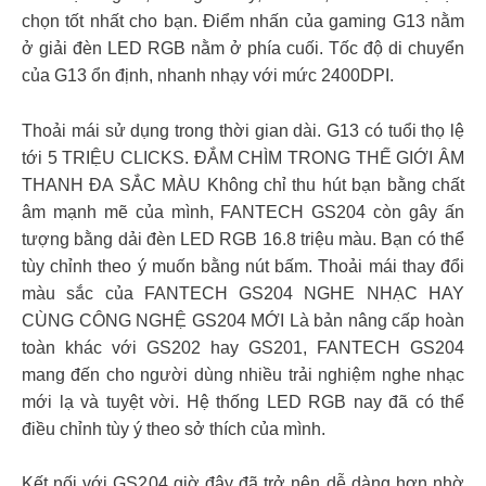
chọn tốt nhất cho bạn. Điểm nhấn của gaming G13 nằm
ở giải đèn LED RGB nằm ở phía cuối. Tốc độ di chuyển
của G13 ổn định, nhanh nhạy với mức 2400DPI.
Thoải mái sử dụng trong thời gian dài. G13 có tuổi thọ lệ
tới 5 TRIỆU CLICKS. ĐẮM CHÌM TRONG THẾ GIỚI ÂM
THANH ĐA SẮC MÀU Không chỉ thu hút bạn bằng chất
âm mạnh mẽ của mình, FANTECH GS204 còn gây ấn
tượng bằng dải đèn LED RGB 16.8 triệu màu. Bạn có thể
tùy chỉnh theo ý muốn bằng nút bấm. Thoải mái thay đổi
màu sắc của FANTECH GS204 NGHE NHẠC HAY
CÙNG CÔNG NGHỆ GS204 MỚI Là bản nâng cấp hoàn
toàn khác với GS202 hay GS201, FANTECH GS204
mang đến cho người dùng nhiều trải nghiệm nghe nhạc
mới lạ và tuyệt vời. Hệ thống LED RGB nay đã có thể
điều chỉnh tùy ý theo sở thích của mình.
Kết nối với GS204 giờ đây đã trở nên dễ dàng hơn nhờ