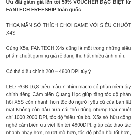
Ưu đãi giảm giá lên tới 50% VOUCHER ĐẶC BIỆT từ
FANTECH FREESHIP toàn quốc
THỎA MÃN SỞ THÍCH CHƠI GAME VỚI SIÊU CHUỘT
X4S
Cùng X5s, FANTECH X4s cũng là một trong những siêu
phẩm chuột gaming giá rẻ đang thu hút nhiều ánh nhìn.
Có thể điều chỉnh 200 – 4800 DPI tùy ý
LED RGB 16,8 triệu màu 7 phím macro có phần mềm tùy
chỉnh riêng Cảm biến Quang Học giúp tăng tốc độ phản
hồi X5S còn nhanh hơn tốc độ người yêu cũ của bạn lật
mặt Không còn đâu nữa cái thời dùng những loại chuột
chỉ 1000 2000 DPI, tốc độ “siêu rùa bò. X5s sở hữu công
nghệ cảm biến ưu việt lên tới 4800DPI, giúp các thao tác
nhanh nhạy hơn, mượt mà hơn, tốc độ phản hồi tốt hơn,