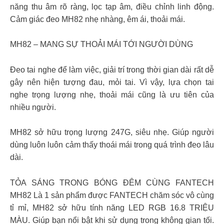
năng thu âm rõ ràng, lọc tạp âm, điều chỉnh linh động.
Cảm giác đeo MH82 nhẹ nhàng, êm ái, thoải mái.
MH82 – MANG SỰ THOẢI MÁI TỚI NGƯỜI DÙNG
Đeo tai nghe để làm việc, giải trí trong thời gian dài rất dễ
gây nên hiện tượng đau, mỏi tai. Vì vậy, lựa chọn tai
nghe trọng lượng nhẹ, thoải mái cũng là ưu tiên của
nhiều người.
MH82 sở hữu trọng lượng 247G, siêu nhẹ. Giúp người
dùng luôn luôn cảm thấy thoái mái trong quá trình đeo lâu
dài.
TỎA SÁNG TRONG BÓNG ĐÊM CÙNG FANTECH
MH82 Là 1 sản phẩm được FANTECH chăm sóc vô cùng
tỉ mỉ, MH82 sở hữu tính năng LED RGB 16.8 TRIỆU
MÀU. Giúp bạn nổi bật khi sử dụng trong không gian tối.