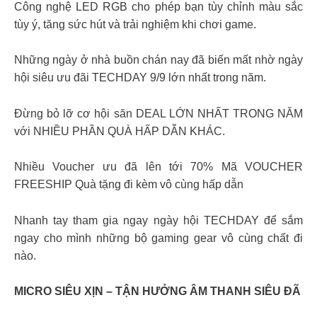
Công nghệ LED RGB cho phép bạn tùy chỉnh màu sắc
tùy ý, tăng sức hút và trải nghiệm khi chơi game.
Những ngày ở nhà buồn chán nay đã biến mất nhờ ngày
hội siêu ưu đãi TECHDAY 9/9 lớn nhất trong năm.
Đừng bỏ lỡ cơ hội săn DEAL LỚN NHẤT TRONG NĂM
với NHIỀU PHẦN QUÀ HẤP DẪN KHÁC.
Nhiều Voucher ưu đã lên tới 70% Mã VOUCHER
FREESHIP Quà tặng đi kèm vô cùng hấp dẫn
Nhanh tay tham gia ngay ngày hội TECHDAY để sắm
ngay cho mình những bộ gaming gear vô cùng chất đi
nào.
MICRO SIÊU XỊN – TẬN HƯỞNG ÂM THANH SIÊU ĐÃ