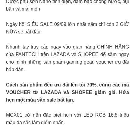
Được phủ sơn Nano tĩnh điện, đảm bảo chống nước, bụi
bẩn và mài mòn
Ngày hội SIÊU SALE 09/09 lớn nhất năm chỉ còn 2 GIỜ
NỮA sẽ bắt đầu.
Nhanh tay truy cập ngay vào gian hàng CHÍNH HÃNG
của FANTECH trên LAZADA và SHOPEE để sắm ngay
cho mình những sản phẩm gaming gear, voucher ưu đãi
hấp dẫn.
Cách sản phẩm đều ưu đãi lên tới 70%, cùng các mã
VOUCHER từ LAZADA và SHOPEE giảm giá. Hứa
hẹn một mùa săn sale bất tận.
MCX01 trở nên đặc biệt hơn với LED RGB 16.8 triệu
màu đa sắc làm điểm nhấn.