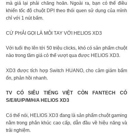
mà giá lại phải chăng hoăn. Ngoài ra, bạn có thể điều
khiển tốc độ chuột DPI theo thói quen sử dụng của mình
chỉ với 1 nút bấm.
CỨ PHẢI GỌI LÀ MỎI TAY VỚI HELIOS XD3
Với tuổi thọ lên tới 50 triệu clicks, khó có sản phẩm chuột
nào trong tầm giá có thể vượt qua được HELIOS XD3.
XD3 được tích hợp Switch HUANO, cho cảm giám bấm
ổn, phản hồi nhanh.
TV CÓ SIÊU TIẾNG VIỆT CÒN FANTECH CÓ
S/E/I/U/P/M/H/A HELIOS XD3
Có thể nói, HELIOS XD3 đang là sản phẩm chuột gaming
nằm trong phân khúc cao cấp, dẫn đầu về hiệu năng và
trải nghiệm.