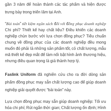
gần 3 năm để hoàn thành các tác phẩm và hiện được
trưng bày trong triển lãm tại Anh.
“𝐵𝑎̀𝑖 𝑡𝑜𝑎́𝑛” 𝑡𝑖𝑒̂́𝑡 𝑘𝑖𝑒̣̂𝑚 𝑛𝑔𝑎̂𝑛 𝑠𝑎́𝑐ℎ đ𝑜̂́𝑖 𝑣𝑜̛́𝑖 đ𝑜̂̀𝑛𝑔 𝑝ℎ𝑢̣𝑐 𝑑𝑜𝑎𝑛ℎ 𝑛𝑔ℎ𝑖𝑒̣̂𝑝
Chi phí? Thiết kế hay chất liệu? Điều khiến các doanh
nghiệp chùn bước với lựa chọn đồng phục? Tiêu chuẩn
chung về đồng phục của các doanh nghiệp đều mong
muốn đó phải là những sản phẩm tốt, có chất lượng, mẫu
mã thiết kế đẹp mắt để làm nổi bật hình ảnh thương hiệu,
nhưng điều quan trọng là giá thành hợp lý.
Faslink Uniform
đã nghiên cứu cho ra đời dòng sản
phẩm đồng phục may sẵn chất lượng cao để giúp doanh
nghiệp giải quyết được “bài toán” này.
Lựa chọn đồng phục may sẵn giúp doanh nghiệp: Tối ưu
hóa chi phí; Rút ngắn thời gian; Chất lượng ổn định; Hình