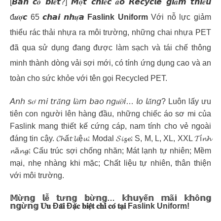
[𝘽𝙖𝙣 𝙘𝒐́ 𝙗𝙞𝒆̂́𝙩?] 𝙈𝒐̣̂𝙩 𝙘𝙝𝙞𝒆̂́𝙘 𝒂́𝙤 𝙍𝙚𝙘𝙮𝙘𝙡𝙚 𝙜𝙞𝒂̉𝙢 𝙩𝙝𝙞𝒆̂̉𝙪
đ𝒖̛𝒐̛̣𝙘 65 𝙘𝙝𝙖𝙞 𝙣𝙝𝒖̛̣𝙖
Faslink Uniform
Với nỗ lực giảm
thiểu rác thải nhựa ra môi trường, những chai nhựa PET
đã qua sử dụng đang được làm sạch và tái chế thông
minh thành dòng vải sợi mới, có tính ứng dụng cao và an
toàn cho sức khỏe với tên gọi Recycled PET.
𝘈𝘯𝘩 𝘴𝑜̛ 𝘮𝘪 𝘵𝘳𝑎̆́𝘯𝘨 𝘭𝑎̀𝘮 𝘣𝘢𝘰 𝘯𝘨𝑢̛𝑜̛̀𝘪… 𝘭𝘰 𝘭𝑎̆́𝘯𝘨? Luôn lấy ưu
tiên con người lên hàng đầu, những chiếc áo sơ mi của
Faslink mang thiết kế cứng cáp, nam tính cho vẻ ngoài
đáng tin cậy. 𝓒𝓱ấ𝓽 𝓵𝓲ệ𝓾: Modal 𝓢𝓲𝔃𝓮: S, M, L, XL, XXL 𝓣í𝓷𝓱
𝓷ă𝓷𝓰: Cấu trúc sợi chống nhăn; Mát lạnh tự nhiên; Mềm
mại, nhẹ nhàng khi mặc; Chất liệu tự nhiên, thân thiện
với môi trường.
𝕄ừ𝕟𝕘 𝕝ễ 𝕥ư𝕟𝕘 𝕓ừ𝕟𝕘… 𝕜𝕙𝕦𝕪ế𝕟 𝕞ã𝕚 𝕜𝕙ô𝕟𝕘
𝕟𝕘ừ𝕟𝕘 𝐔̛𝐮 Đ𝐚̃𝐢 Đ𝐚̣̆𝐜 𝐛𝐢𝐞̣̂𝐭 𝐜𝐡𝐢̉ 𝐜𝐨́ 𝐭𝐚̣𝐢 Faslink Uniform!