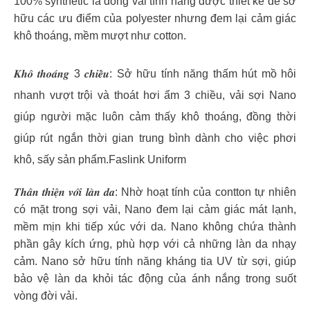
100% synthetic là dòng vải tính năng được thiết kế để sở
hữu các ưu điểm của polyester nhưng đem lại cảm giác
khô thoáng, mềm mượt như cotton.
𝑲𝒉𝒐̂ 𝒕𝒉𝒐𝒂́𝒏𝒈 3 𝒄𝒉𝒊𝒆̂̀𝒖: Sở hữu tính năng thấm hút mồ hôi
nhanh vượt trội và thoát hơi ẩm 3 chiều, vải sợi Nano
giúp người mặc luôn cảm thấy khô thoáng, đồng thời
giúp rút ngắn thời gian trung bình dành cho việc phơi
khô, sấy sản phẩm.Faslink Uniform
𝑻𝒉𝒂̂𝒏 𝒕𝒉𝒊𝒆̣̂𝒏 𝒗𝒐̛́𝒊 𝒍𝒂̀𝒏 𝒅𝒂: Nhờ hoạt tính của contton tự nhiên
có mặt trong sợi vải, Nano đem lại cảm giác mát lạnh,
mềm mịn khi tiếp xúc với da. Nano không chứa thành
phần gây kích ứng, phù hợp với cả những làn da nhạy
cảm. Nano sở hữu tính năng kháng tia UV từ sợi, giúp
bảo vệ làn da khỏi tác động của ánh nắng trong suốt
vòng đời vải.