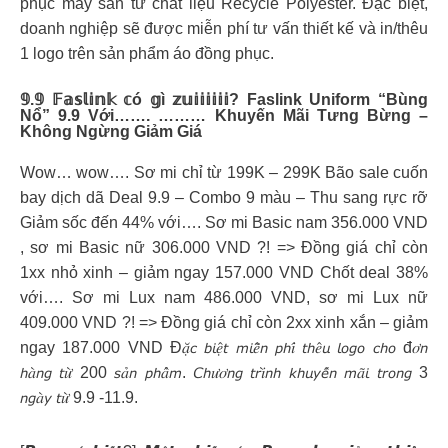
phục may sẵn từ chất liệu Recycle Polyester. Đặc biệt,
doanh nghiệp sẽ được miễn phí tư vấn thiết kế và in/thêu
1 logo trên sản phẩm áo đồng phục.
𝟡.𝟡 𝔽𝕒𝕤𝕝𝕚𝕟𝕜 𝕔ó 𝕘ì 𝕫𝕦𝕚𝕚𝕚𝕚𝕚𝕚? Faslink Uniform “bùng
Nổ” 9.9 Với……. ……… Khuyến Mãi Tưng Bừng –
Không Ngừng Giảm Giá
Wow… wow…. Sơ mi chỉ từ 199K – 299K Bão sale cuốn
bay dịch dã Deal 9.9 – Combo 9 màu – Thu sang rực rỡ
Giảm sốc đến 44% với…. Sơ mi Basic nam 356.000 VND
, sơ mi Basic nữ 306.000 VND ?! => Đồng giá chỉ còn
1xx nhỏ xinh – giảm ngay 157.000 VND Chốt deal 38%
với…. Sơ mi Lux nam 486.000 VND, sơ mi Lux nữ
409.000 VND ?! => Đồng giá chỉ còn 2xx xinh xắn – giảm
ngay 187.000 VND Đ𝑎̣̆𝘤 𝘣𝘪𝑒̣̂𝘵 𝘮𝘪𝑒̂̃𝘯 𝘱𝘩𝑖́ 𝘵𝘩𝑒̂𝘶 𝘭𝘰𝘨𝘰 𝘤𝘩𝘰 đ𝑜̛𝘯
𝘩𝑎̀𝘯𝘨 𝘵𝑢̛̀ 200 𝘴𝑎̉𝘯 𝘱𝘩𝑎̂̉𝘮. 𝘊𝘩𝑢̛𝑜̛𝘯𝘨 𝘵𝘳𝑖̀𝘯𝘩 𝘬𝘩𝘶𝘺𝘦̂́𝘯 𝘮𝑎̃𝘪 𝘵𝘳𝘰𝘯𝘨 3
𝘯𝘨𝑎̀𝘺 𝘵𝑢̛̀ 9.9 -11.9.