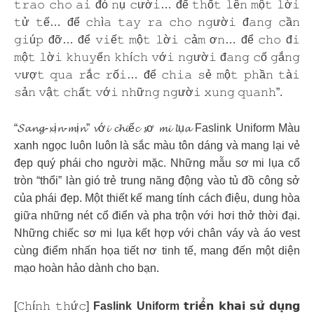
𝚝𝚛𝚊𝚘 𝚌𝚑𝚘 𝚊𝚒 đó 𝚗ụ 𝚌ườ𝚒… để 𝚝𝚑ố𝚝 𝚕ê𝚗 𝚖ộ𝚝 𝚕ờ𝚒
𝚝ử 𝚝ế… để 𝚌𝚑ì𝚊 𝚝𝚊𝚢 𝚛𝚊 𝚌𝚑𝚘 𝚗𝚐ườ𝚒 đ𝚊𝚗𝚐 𝚌ầ𝚗
𝚐𝚒ú𝚙 đỡ… để 𝚟𝚒ế𝚝 𝚖ộ𝚝 𝚕ờ𝚒 𝚌ả𝚖 ơ𝚗… để 𝚌𝚑𝚘 đ𝚒
𝚖ộ𝚝 𝚕ờ𝚒 𝚔𝚑𝚞𝚢ế𝚗 𝚔𝚑í𝚌𝚑 𝚟ớ𝚒 𝚗𝚐ườ𝚒 đ𝚊𝚗𝚐 𝚌ố 𝚐ắ𝚗𝚐
𝚟ượ𝚝 𝚚𝚞𝚊 𝚛ắ𝚌 𝚛ố𝚒… để 𝚌𝚑𝚒𝚊 𝚜ẻ 𝚖ộ𝚝 𝚙𝚑ầ𝚗 𝚝à𝚒
𝚜ả𝚗 𝚟ậ𝚝 𝚌𝚑ấ𝚝 𝚟ớ𝚒 𝚗𝚑ữ𝚗𝚐 𝚗𝚐ườ𝚒 𝚡𝚞𝚗𝚐 𝚚𝚞𝚊𝚗𝚑”.
“𝓢𝓪𝓷𝓰-𝔁ị𝓷-𝓶ị𝓷” 𝓿ớ𝓲 𝓬𝓱𝓲ế𝓬 𝓼ơ 𝓶𝓲 𝓵ụ𝓪 Faslink Uniform Màu
xanh ngọc luôn luôn là sắc màu tôn dáng và mang lại vẻ
đẹp quý phái cho người mặc. Những mẫu sơ mi lụa cổ
tròn “thổi” làn gió trẻ trung năng động vào tủ đồ công sở
của phái đẹp. Một thiết kế mang tính cách điệu, dung hòa
giữa những nét cổ điển và pha trộn với hơi thở thời đại.
Những chiếc sơ mi lụa kết hợp với chân váy và áo vest
cùng điểm nhấn họa tiết nơ tinh tế, mang đến một diện
mạo hoàn hảo dành cho bạn.
[𝙲𝚑í𝚗𝚑 𝚝𝚑ứ𝚌]
Faslink Uniform
𝘁𝗿𝗶𝗲̂̉𝗻 𝗸𝗵𝗮𝗶 𝘀𝘂̛̉ 𝗱𝘂̣𝗻𝗴