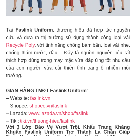
Tại
Faslink Uniform
, thương hiệu đã hợp tác nguyên
cứu và đưa ra thị trường sử dụng thành công loại vải
Recycle Poly
, với tính năng chống bám bẩn, loại vải nhẹ,
chống thấm nước, dầu… Đây là nguồn nguyên liệu rất
thích hợp dùng trong may mặc vừa đáp ứng tốt nhu cầu
của con người, vừa cải thiện tình trạng ô nhiễm môi
trường.
GIAN HÀNG TMĐT Faslink Uniform:
– Website:
faslink.vn
– Shopee:
shopee.vn/faslink
– Lazada:
www.lazada.vn/shop/faslink
– Tiki:
tiki.vn/thuong-hieu/faslink
Với 3 Lớp Bảo Vệ Vượt Trội, Khẩu Trang Kháng
Khuẩn
Faslink Uniform
Trở Thành Lá Chắn Giúp