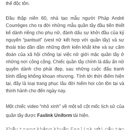
thế độc tôn.
Đầu thập niên 60, nhà tạo mẫu người Pháp André
Courrèges cho ra đời những mẫu quần tây đầu tiên thiết
kế dành riêng cho phụ nữ, đánh dấu sự khởi đầu của kỷ
nguyên “pantsuit” (vest nữ kết hợp với quần tây) và sự
thoái trào dần dần những định kiến khắt khe và sự cấm
đoán của xã hội chống lại việc nữ giới mặc quần tây ở
những nơi công cộng. Chiếc quần tây chính là dấu ấn nữ
quyền dành cho phái đẹp, sau những cuộc đấu tranh
bình đẳng không khoan nhượng. Tính tới thời điểm hiện
tại, đây là loại trang phục lâu đời hiếm hoi còn tồn tại và
thịnh hành cho đến ngày nay.
Một chiếc video “nhỏ xinh” về một số cột mốc lịch sử của
quần tây được
Faslink Uniform
tái hiện.
𝙺𝚑ẩ𝚞 𝚝𝚛𝚊𝚗𝚐 𝚔𝚑á𝚗𝚐 𝚔𝚑𝚞ẩ𝚗 𝙵𝚊𝚜𝚕𝚒𝚗𝚔 𝚟ớ𝚒 𝚌ấ𝚞 𝚝ạ𝚘