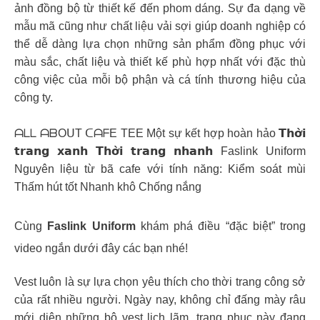
ảnh đồng bộ từ thiết kế đến phom dáng. Sự đa dạng về
mẫu mã cũng như chất liệu vải sợi giúp doanh nghiệp có
thể dễ dàng lựa chọn những sản phẩm đồng phục với
màu sắc, chất liệu và thiết kế phù hợp nhất với đặc thù
công việc của mỗi bộ phận và cá tính thương hiệu của
công ty.
ᗩᒪᒪ ᗩᗷOᑌT ᑕᗩᖴE TEE Một sự kết hợp hoàn hảo 𝗧𝗵𝗼̛̀𝗶
𝘁𝗿𝗮𝗻𝗴 𝘅𝗮𝗻𝗵 𝗧𝗵𝗼̛̀𝗶 𝘁𝗿𝗮𝗻𝗴 𝗻𝗵𝗮𝗻𝗵 Faslink Uniform
Nguyên liệu từ bã cafe với tính năng: Kiểm soát mùi
Thấm hút tốt Nhanh khô Chống nắng
Cùng
Faslink Uniform
khám phá điều “đặc biệt” trong
video ngắn dưới đây các bạn nhé!
Vest luôn là sự lựa chọn yêu thích cho thời trang công sở
của rất nhiều người. Ngày nay, không chỉ đấng mày râu
mới diện những bộ vest lịch lãm, trang phục này đang