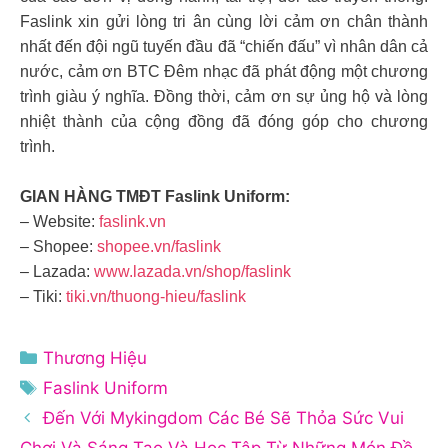
Faslink xin gửi lòng tri ân cùng lời cảm ơn chân thành
nhất đến đội ngũ tuyến đầu đã “chiến đấu” vì nhân dân cả
nước, cảm ơn BTC Đêm nhạc đã phát động một chương
trình giàu ý nghĩa. Đồng thời, cảm ơn sự ủng hộ và lòng
nhiệt thành của cộng đồng đã đóng góp cho chương
trình.
GIAN HÀNG TMĐT Faslink Uniform:
– Website:
faslink.vn
– Shopee:
shopee.vn/faslink
– Lazada:
www.lazada.vn/shop/faslink
– Tiki:
tiki.vn/thuong-hieu/faslink
Danh
Thương Hiệu
mục
Thẻ
Faslink Uniform
Đến Với Mykingdom Các Bé Sẽ Thỏa Sức Vui