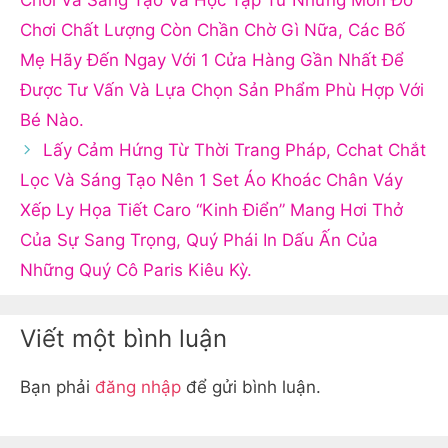
Chơi Và Sáng Tạo Và Học Tập Từ Những Món Đồ
Chơi Chất Lượng ️Còn Chần Chờ Gì Nữa, Các Bố
Mẹ Hãy Đến Ngay Với 1 Cửa Hàng Gần Nhất Để
Được Tư Vấn Và Lựa Chọn Sản Phẩm Phù Hợp Với
Bé Nào.
Lấy Cảm Hứng Từ Thời Trang Pháp, Cchat Chắt
Lọc Và Sáng Tạo Nên 1 Set Áo Khoác Chân Váy
Xếp Ly Họa Tiết Caro “Kinh Điển” Mang Hơi Thở
Của Sự Sang Trọng, Quý Phái In Dấu Ấn Của
Những Quý Cô Paris Kiêu Kỳ.
Viết một bình luận
Bạn phải
đăng nhập
để gửi bình luận.