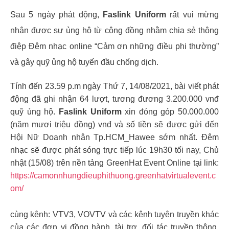
Sau 5 ngày phát động,
Faslink Uniform
rất vui mừng
nhận được sự ủng hộ từ cộng đồng nhằm chia sẻ thông
điệp Đêm nhạc online “Cảm ơn những điều phi thường”
và gây quỹ ủng hộ tuyến đầu chống dịch.
Tính đến 23.59 p.m ngày Thứ 7, 14/08/2021, bài viết phát
động đã ghi nhận 64 lượt, tương đương 3.200.000 vnđ
quỹ ủng hộ.
Faslink Uniform
xin đóng góp 50.000.000
(năm mươi triệu đồng) vnđ và số tiền sẽ được gửi đến
Hội Nữ Doanh nhân Tp.HCM_Hawee sớm nhất. Đêm
nhạc sẽ được phát sóng trực tiếp lúc 19h30 tối nay, Chủ
nhật (15/08) trên nền tảng GreenHat Event Online tại link:
https://camonnhungdieuphithuong.greenhatvirtualevent.c
om/
cùng kênh: VTV3, VOVTV và các kênh tuyên truyền khác
của các đơn vị đồng hành, tài trợ, đối tác truyền thông.