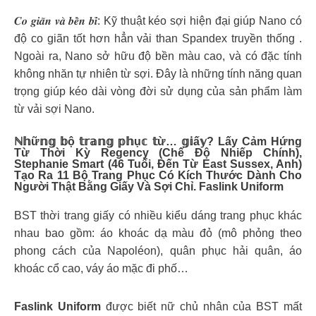
𝑪𝒐 𝒈𝒊𝒂̃𝒏 𝒗𝒂̀ 𝒃𝒆̂̀𝒏 𝒃𝒊̉: Kỹ thuật kéo sợi hiện đại giúp Nano có
độ co giãn tốt hơn hẳn vải than Spandex truyền thống .
Ngoài ra, Nano sở hữu độ bền màu cao, và có đặc tính
không nhăn tự nhiên từ sợi. Đây là những tính năng quan
trọng giúp kéo dài vòng đời sử dụng của sản phẩm làm
từ vải sợi Nano.
ℕ𝕙ữ𝕟𝕘 𝕓ộ 𝕥𝕣𝕒𝕟𝕘 𝕡𝕙ụ𝕔 𝕥ừ… 𝕘𝕚ấ𝕪? Lấy Cảm Hứng
Từ Thời Kỳ Regency (chế Độ Nhiếp Chính),
Stephanie Smart (46 Tuổi, Đến Từ East Sussex, Anh)
Tạo Ra 11 Bộ Trang Phục Có Kích Thước Dành Cho
Người Thật Bằng Giấy Và Sợi Chỉ. Faslink Uniform
BST thời trang giấy có nhiều kiểu dáng trang phục khác
nhau bao gồm: áo khoác dạ màu đỏ (mô phỏng theo
phong cách của Napoléon), quân phục hải quân, áo
khoác cổ cao, váy áo mặc đi phố…
Faslink Uniform
được biết nữ chủ nhân của BST mất