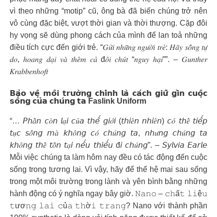
vì theo những “motip” cũ, ông bà đã biến chúng trở nên
vô cùng đặc biệt, vượt thời gian và thời thượng. Cặp đôi
hy vọng sẽ dùng phong cách của mình để lan toả những
điều tích cực đến giới trẻ. “𝐺𝑢̛̉𝑖 𝑛ℎ𝑢̛̃𝑛𝑔 𝑛𝑔𝑢̛𝑜̛̀𝑖 𝑡𝑟𝑒̉: 𝐻𝑎̃𝑦 𝑠𝑜̂́𝑛𝑔 𝑡𝑢̛̣
𝑑𝑜, ℎ𝑜𝑎𝑛𝑔 𝑑𝑎̣𝑖 𝑣𝑎̀ 𝑡ℎ𝑒̂𝑚 𝑐𝑎̉ đ𝑜̂𝑖 𝑐ℎ𝑢́𝑡 “𝑛𝑔𝑢𝑦 ℎ𝑎̣𝑖””. – 𝐺𝑢𝑛𝑡ℎ𝑒𝑟
𝐾𝑟𝑎𝑏𝑏𝑒𝑛ℎ𝑜𝑓𝑡
𝗕𝗮̉𝗼 𝘃𝗲̣̂ 𝗺𝗼̂𝗶 𝘁𝗿𝘂̛𝗼̛̀𝗻𝗴 𝗰𝗵𝗶́𝗻𝗵 𝗹𝗮̀ 𝗰𝗮́𝗰𝗵 𝗴𝗶𝘂̛̃ 𝗴𝗶̀𝗻 𝗰𝘂𝗼̣̂𝗰
𝘀𝗼̂́𝗻𝗴 𝗰𝘂̉𝗮 𝗰𝗵𝘂́𝗻𝗴 𝘁𝗮 Faslink Uniform
“… 𝘗𝘩𝑎̂̀𝘯 𝘤𝑜̀𝘯 𝘭𝑎̣𝘪 𝘤𝑢̉𝘢 𝘵𝘩𝘦̂́ 𝘨𝘪𝑜̛́𝘪 (𝘵𝘩𝘪𝑒̂𝘯 𝘯𝘩𝘪𝑒̂𝘯) 𝘤𝑜́ 𝘵𝘩𝑒̂̉ 𝘵𝘪𝘦̂́𝘱
𝘵𝑢̣𝘤 𝘴𝑜̂́𝘯𝘨 𝘮𝑎̀ 𝘬𝘩𝑜̂𝘯𝘨 𝘤𝑜́ 𝘤𝘩𝑢́𝘯𝘨 𝘵𝘢, 𝘯𝘩𝑢̛𝘯𝘨 𝘤𝘩𝑢́𝘯𝘨 𝘵𝘢
𝘬𝘩𝑜̂𝘯𝘨 𝘵𝘩𝑒̂̉ 𝘵𝑜̂̀𝘯 𝘵𝑎̣𝘪 𝘯𝘦̂́𝘶 𝘵𝘩𝘪𝘦̂́𝘶 đ𝘪 𝘤𝘩𝑢́𝘯𝘨”. – 𝘚𝘺𝘭𝘷𝘪𝘢 𝘌𝘢𝘳𝘭𝘦
Mỗi việc chúng ta làm hôm nay đều có tác động đến cuộc
sống trong tương lai. Vì vậy, hãy để thế hệ mai sau sống
trong một môi trường trong lành và yên bình bằng những
hành động có ý nghĩa ngay bây giờ. 𝙽𝚊𝚗𝚘 – 𝚌𝚑ấ𝚝 𝚕𝚒ệ𝚞
𝚝ươ𝚗𝚐 𝚕𝚊𝚒 𝚌ủ𝚊 𝚝𝚑ờ𝚒 𝚝𝚛𝚊𝚗𝚐? Nano với thành phần