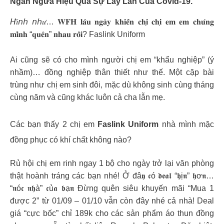
Ngăn Ngừa Hiệu Quả Sự Lây Lan Của Covid-19.
𝘏𝑖̀𝘯𝘩 𝘯𝘩𝑢̛… 𝐖𝐅𝐇 𝐥𝐚̂𝐮 𝐧𝐠𝐚̀𝐲 𝐤𝐡𝐢𝐞̂́𝐧 𝐜𝐡𝐢̣ 𝐜𝐡𝐢̣ 𝐞𝐦 𝐞𝐦 𝐜𝐡𝐮́𝐧𝐠
𝐦𝐢̀𝐧𝐡 “𝐪𝐮𝐞̂𝐧” 𝐧𝐡𝐚𝐮 𝐫𝐨̂̀𝐢? Faslink Uniform
Ai cũng sẽ có cho mình người chị em “khẩu nghiệp” (ý
nhầm)… đồng nghiệp thân thiết như thế. Một cặp bài
trùng như chị em sinh đôi, mặc dù không sinh cùng tháng
cùng năm và cũng khác luôn cả cha lẫn mẹ.
Các bạn thấy 2 chị em
Faslink Uniform
nhà mình mặc
đồng phục có khí chất không nào?
Rủ hội chị em rinh ngay 1 bộ cho ngày trở lại văn phòng
thật hoành tráng các bạn nhé! Ở đâ𝖞 𝖈ó 𝖉𝖊𝖆𝖑 “𝖍ị𝖓” 𝖍ơ𝖓…
“𝖓ó𝖈 𝖓𝖍à” 𝖈ủ𝖆 𝖇ạ𝖓 Đừng quên siêu khuyến mãi “Mua 1
được 2” từ 01/09 – 01/10 vẫn còn đây nhé cả nhà! Deal
giá “cực bốc” chỉ 189k cho các sản phẩm áo thun đồng