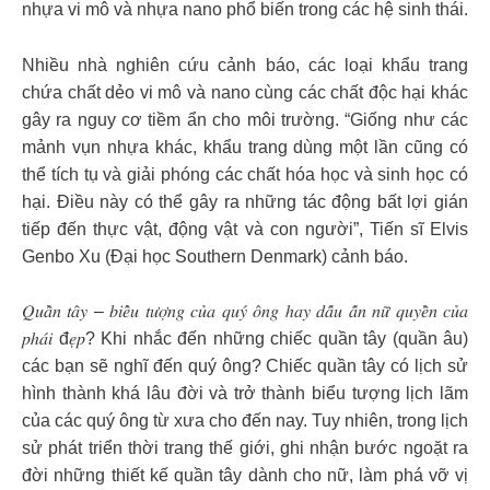
nhựa vi mô và nhựa nano phổ biến trong các hệ sinh thái.
Nhiều nhà nghiên cứu cảnh báo, các loại khẩu trang
chứa chất dẻo vi mô và nano cùng các chất độc hại khác
gây ra nguy cơ tiềm ẩn cho môi trường. “Giống như các
mảnh vụn nhựa khác, khẩu trang dùng một lần cũng có
thể tích tụ và giải phóng các chất hóa học và sinh học có
hại. Điều này có thể gây ra những tác động bất lợi gián
tiếp đến thực vật, động vật và con người”, Tiến sĩ Elvis
Genbo Xu (Đại học Southern Denmark) cảnh báo.
𝑄𝑢𝑎̂̀𝑛 𝑡𝑎̂𝑦 – 𝑏𝑖𝑒̂̉𝑢 𝑡𝑢̛𝑜̛̣𝑛𝑔 𝑐𝑢̉𝑎 𝑞𝑢𝑦́ 𝑜̂𝑛𝑔 ℎ𝑎𝑦 𝑑𝑎̂́𝑢 𝑎̂́𝑛 𝑛𝑢̛̃ 𝑞𝑢𝑦𝑒̂̀𝑛 𝑐𝑢̉𝑎
𝑝ℎ𝑎́𝑖 đ𝑒̣𝑝? Khi nhắc đến những chiếc quần tây (quần âu)
các bạn sẽ nghĩ đến quý ông? Chiếc quần tây có lịch sử
hình thành khá lâu đời và trở thành biểu tượng lịch lãm
của các quý ông từ xưa cho đến nay. Tuy nhiên, trong lịch
sử phát triển thời trang thế giới, ghi nhận bước ngoặt ra
đời những thiết kế quần tây dành cho nữ, làm phá vỡ vị