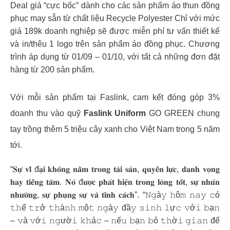
Deal giá “cực bốc” dành cho các sản phẩm áo thun đồng
phục may sẵn từ chất liệu Recycle Polyester Chỉ với mức
giá 189k doanh nghiệp sẽ được miễn phí tư vấn thiết kế
và in/thêu 1 logo trên sản phẩm áo đồng phục. Chương
trình áp dụng từ 01/09 – 01/10, với tất cả những đơn đặt
hàng từ 200 sản phẩm.
Với mỗi sản phẩm tại Faslink, cam kết đóng góp 3%
doanh thu vào quỹ
Faslink Uniform
GO GREEN chung
tay trồng thêm 5 triệu cây xanh cho Việt Nam trong 5 năm
tới.
“𝐒𝐮̛̣ 𝐯𝐢̃ đ𝐚̣𝐢 𝐤𝐡𝐨̂𝐧𝐠 𝐧𝐚̆̀𝐦 𝐭𝐫𝐨𝐧𝐠 𝐭𝐚̀𝐢 𝐬𝐚̉𝐧, 𝐪𝐮𝐲𝐞̂̀𝐧 𝐥𝐮̛̣𝐜, 𝐝𝐚𝐧𝐡 𝐯𝐨̣𝐧𝐠
𝐡𝐚𝐲 𝐭𝐢𝐞̂́𝐧𝐠 𝐭𝐚̆𝐦. 𝐍𝐨́ đ𝐮̛𝐨̛̣𝐜 𝐩𝐡𝐚́𝐭 𝐡𝐢𝐞̣̂𝐧 𝐭𝐫𝐨𝐧𝐠 𝐥𝐨̀𝐧𝐠 𝐭𝐨̂́𝐭, 𝐬𝐮̛̣ 𝐧𝐡𝐮́𝐧
𝐧𝐡𝐮̛𝐨̛̀𝐧𝐠, 𝐬𝐮̛̣ 𝐩𝐡𝐮̣𝐧𝐠 𝐬𝐮̛̣ 𝐯𝐚̀ 𝐭𝐢́𝐧𝐡 𝐜𝐚́𝐜𝐡”. “𝙽𝚐à𝚢 𝚑ô𝚖 𝚗𝚊𝚢 𝚌ó
𝚝𝚑ể 𝚝𝚛ở 𝚝𝚑à𝚗𝚑 𝚖ộ𝚝 𝚗𝚐à𝚢 đầ𝚢 𝚜𝚒𝚗𝚑 𝚕ự𝚌 𝚟ớ𝚒 𝚋ạ𝚗
– 𝚟à 𝚟ớ𝚒 𝚗𝚐ườ𝚒 𝚔𝚑á𝚌 – 𝚗ế𝚞 𝚋ạ𝚗 𝚋ỏ 𝚝𝚑ờ𝚒 𝚐𝚒𝚊𝚗 để