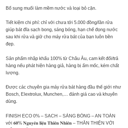
Bổ sung muối làm mềm nước và loại bỏ cặn.
Tiết kiệm chi phí: chỉ với chưa tới 5.000 đồng/lần rửa
giúp bát đĩa sạch bong, sáng bóng, hạn chế đọng nước
sau khi rửa và giữ cho máy rửa bát của bạn luôn bền
đẹp.
Sản phẩm nhập khẩu 100% từ Châu Âu, cam kết đổi/trả
hàng nếu phát hiện hàng giả, hàng bị ẩm mốc, kém chất
lượng.
Được các chuyên gia máy rửa bát hàng đầu thế giới như
Bosch, Elextrolux, Munchen,… đánh giá cao và khuyên
dùng.
FINISH ECO 0% – SẠCH – SÁNG BÓNG – AN TOÀN
với 𝟔𝟎% 𝐍𝐠𝐮𝐲𝐞̂𝐧 𝐥𝐢𝐞̣̂𝐮 𝐓𝐡𝐢𝐞̂𝐧 𝐍𝐡𝐢𝐞̂𝐧 – THÂN THIỆN VỚI