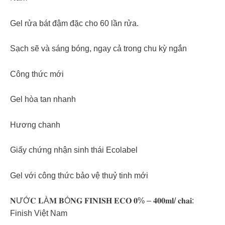
Gel rửa bát đậm đặc cho 60 lần rửa.
Sạch sẽ và sáng bóng, ngay cả trong chu kỳ ngắn
Công thức mới
Gel hòa tan nhanh
Hương chanh
Giấy chứng nhận sinh thái Ecolabel
Gel với công thức bảo vệ thuỷ tinh mới
𝐍ƯỚ𝐂 𝐋À𝐌 𝐁Ó𝐍𝐆 𝐅𝐈𝐍𝐈𝐒𝐇 𝐄𝐂𝐎 𝟎% – 𝟒𝟎𝟎𝐦𝐥/ 𝐜𝐡𝐚𝐢:
Finish Việt Nam