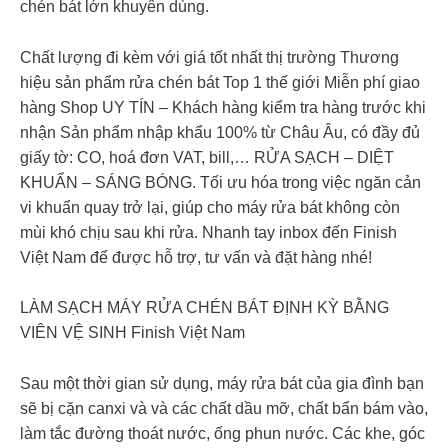
chén bát lớn khuyên dùng.
Chất lượng đi kèm với giá tốt nhất thị trường Thương
hiệu sản phẩm rửa chén bát Top 1 thế giới Miễn phí giao
hàng Shop UY TÍN – Khách hàng kiểm tra hàng trước khi
nhận Sản phẩm nhập khẩu 100% từ Châu Âu, có đầy đủ
giấy tờ: CO, hoá đơn VAT, bill,… RỬA SẠCH – DIỆT
KHUẨN – SÁNG BÓNG. Tối ưu hóa trong việc ngăn cản
vi khuẩn quay trở lại, giúp cho máy rửa bát không còn
mùi khó chịu sau khi rửa. Nhanh tay inbox đến Finish
Việt Nam để được hỗ trợ, tư vấn và đặt hàng nhé!
LÀM SẠCH MÁY RỬA CHÉN BÁT ĐỊNH KỲ BẰNG
VIÊN VỆ SINH Finish Việt Nam
Sau một thời gian sử dụng, máy rửa bát của gia đình bạn
sẽ bị cặn canxi và và các chất dầu mỡ, chất bẩn bám vào,
làm tắc đường thoát nước, ống phun nước. Các khe, góc