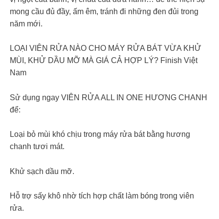
mong cầu đủ đầy, ấm êm, tránh đi những đen đủi trong
năm mới.
LOẠI VIÊN RỬA NÀO CHO MÁY RỬA BÁT VỪA KHỬ
MÙI, KHỬ DẦU MỠ MÀ GIÁ CẢ HỢP LÝ? Finish Việt
Nam
Sử dụng ngay VIÊN RỬA ALL IN ONE HƯƠNG CHANH
để:
Loại bỏ mùi khó chịu trong máy rửa bát bằng hương
chanh tươi mát.
Khử sạch dầu mỡ.
Hỗ trợ sấy khô nhờ tích hợp chất làm bóng trong viên
rửa.