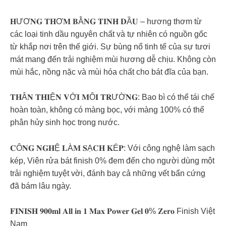
𝐇ƯƠ𝐍𝐆 𝐓𝐇Ơ𝐌 𝐁Ằ𝐍𝐆 𝐓𝐈𝐍𝐇 𝐃Ầ𝐔 – hương thơm từ
các loại tinh dầu nguyên chất và tự nhiên có nguồn gốc
từ khắp nơi trên thế giới. Sự bùng nổ tinh tế của sự tươi
mát mang đến trải nghiệm mùi hương dễ chịu. Không còn
mùi hắc, nồng nặc và mùi hóa chất cho bát đĩa của bạn.
𝐓𝐇Â𝐍 𝐓𝐇𝐈Ệ𝐍 𝐕Ớ𝐈 𝐌Ô𝐈 𝐓𝐑ƯỜ𝐍𝐆: Bao bì có thể tái chế
hoàn toàn, không có màng bọc, với màng 100% có thể
phân hủy sinh học trong nước.
𝐂Ô𝐍𝐆 𝐍𝐆𝐇Ệ 𝐋À𝐌 𝐒Ạ𝐂𝐇 𝐊É𝐏: Với công nghệ làm sạch
kép, Viên rửa bát finish 0% đem đến cho người dùng một
trải nghiệm tuyệt vời, đánh bay cả những vết bẩn cứng
đã bám lâu ngày.
𝐅𝐈𝐍𝐈𝐒𝐇 𝟗𝟎𝟎𝐦𝐥 𝐀𝐥𝐥 𝐢𝐧 𝟏 𝐌𝐚𝐱 𝐏𝐨𝐰𝐞𝐫 𝐆𝐞𝐥 𝟎% 𝐙𝐞𝐫𝐨 Finish Việt
Nam