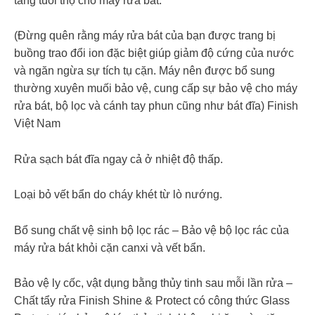
tăng tuổi thọ cho máy rửa bát.
(Đừng quên rằng máy rửa bát của bạn được trang bị
buồng trao đổi ion đặc biệt giúp giảm độ cứng của nước
và ngăn ngừa sự tích tụ cặn. Máy nên được bổ sung
thường xuyên muối bảo vệ, cung cấp sự bảo vệ cho máy
rửa bát, bộ lọc và cánh tay phun cũng như bát đĩa) Finish
Việt Nam
Rửa sạch bát đĩa ngay cả ở nhiệt độ thấp.
Loại bỏ vết bẩn do cháy khét từ lò nướng.
Bổ sung chất vệ sinh bộ lọc rác – Bảo vệ bộ lọc rác của
máy rửa bát khỏi cặn canxi và vết bẩn.
Bảo vệ ly cốc, vật dụng bằng thủy tinh sau mỗi lần rửa –
Chất tẩy rửa Finish Shine & Protect có công thức Glass