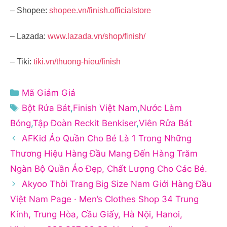
– Shopee:
shopee.vn/finish.officialstore
– Lazada:
www.lazada.vn/shop/finish/
– Tiki:
tiki.vn/thuong-hieu/finish
Danh
Mã Giảm Giá
mục
Thẻ
Bột Rửa Bát
,
Finish Việt Nam
,
Nước Làm
Bóng
,
Tập Đoàn Reckit Benkiser
,
Viên Rửa Bát
AFKid Áo Quần Cho Bé Là 1 Trong Những
Thương Hiệu Hàng Đầu Mang Đến Hàng Trăm
Ngàn Bộ Quần Áo Đẹp, Chất Lượng Cho Các Bé.
Akyoo Thời Trang Big Size Nam Giới Hàng Đầu
Việt Nam Page · Men’s Clothes Shop 34 Trung
Kính, Trung Hòa, Cầu Giấy, Hà Nội, Hanoi,