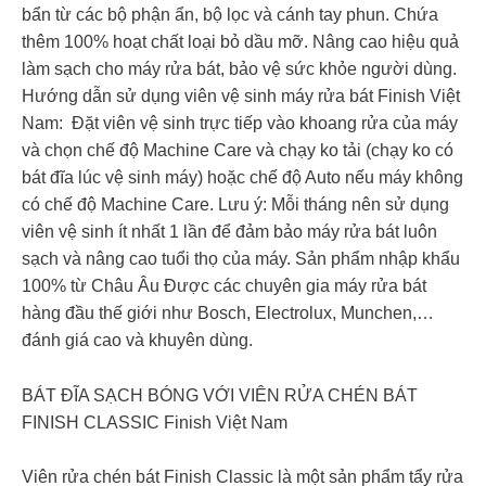
bẩn từ các bộ phận ẩn, bộ lọc và cánh tay phun. Chứa
thêm 100% hoạt chất loại bỏ dầu mỡ. Nâng cao hiệu quả
làm sạch cho máy rửa bát, bảo vệ sức khỏe người dùng.
Hướng dẫn sử dụng viên vệ sinh máy rửa bát Finish Việt
Nam: Đặt viên vệ sinh trực tiếp vào khoang rửa của máy
và chọn chế độ Machine Care và chạy ko tải (chạy ko có
bát đĩa lúc vệ sinh máy) hoặc chế độ Auto nếu máy không
có chế độ Machine Care. Lưu ý: Mỗi tháng nên sử dụng
viên vệ sinh ít nhất 1 lần để đảm bảo máy rửa bát luôn
sạch và nâng cao tuổi thọ của máy. Sản phẩm nhập khẩu
100% từ Châu Âu Được các chuyên gia máy rửa bát
hàng đầu thế giới như Bosch, Electrolux, Munchen,…
đánh giá cao và khuyên dùng.
BÁT ĐĨA SẠCH BÓNG VỚI VIÊN RỬA CHÉN BÁT
FINISH CLASSIC Finish Việt Nam
Viên rửa chén bát Finish Classic là một sản phẩm tẩy rửa