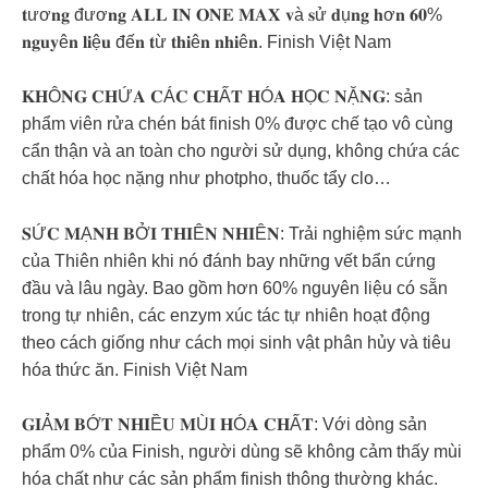
𝐭ươ𝐧𝐠 đươ𝐧𝐠 𝐀𝐋𝐋 𝐈𝐍 𝐎𝐍𝐄 𝐌𝐀𝐗 𝐯à 𝐬ử 𝐝ụ𝐧𝐠 𝐡ơ𝐧 𝟔𝟎%
𝐧𝐠𝐮𝐲ê𝐧 𝐥𝐢ệ𝐮 đế𝐧 𝐭ừ 𝐭𝐡𝐢ê𝐧 𝐧𝐡𝐢ê𝐧. Finish Việt Nam
𝐊𝐇Ô𝐍𝐆 𝐂𝐇Ứ𝐀 𝐂Á𝐂 𝐂𝐇Ấ𝐓 𝐇Ó𝐀 𝐇Ọ𝐂 𝐍Ặ𝐍𝐆: sản
phẩm viên rửa chén bát finish 0% được chế tạo vô cùng
cẩn thận và an toàn cho người sử dụng, không chứa các
chất hóa học nặng như photpho, thuốc tẩy clo…
𝐒Ứ𝐂 𝐌Ạ𝐍𝐇 𝐁Ở𝐈 𝐓𝐇𝐈Ê𝐍 𝐍𝐇𝐈Ê𝐍: Trải nghiệm sức mạnh
của Thiên nhiên khi nó đánh bay những vết bẩn cứng
đầu và lâu ngày. Bao gồm hơn 60% nguyên liệu có sẵn
trong tự nhiên, các enzym xúc tác tự nhiên hoạt động
theo cách giống như cách mọi sinh vật phân hủy và tiêu
hóa thức ăn. Finish Việt Nam
𝐆𝐈Ả𝐌 𝐁Ớ𝐓 𝐍𝐇𝐈Ề𝐔 𝐌Ù𝐈 𝐇Ó𝐀 𝐂𝐇Ấ𝐓: Với dòng sản
phẩm 0% của Finish, người dùng sẽ không cảm thấy mùi
hóa chất như các sản phẩm finish thông thường khác.