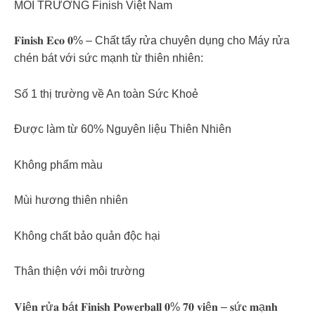
MÔI TRƯỜNG Finish Việt Nam
𝐅𝐢𝐧𝐢𝐬𝐡 𝐄𝐜𝐨 𝟎% – Chất tẩy rửa chuyên dụng cho Máy rửa
chén bát với sức mạnh từ thiên nhiên:
Số 1 thị trường về An toàn Sức Khoẻ
Được làm từ 60% Nguyên liệu Thiên Nhiên
Không phẩm màu
Mùi hương thiên nhiên
Không chất bảo quản độc hại
Thân thiện với môi trường
𝐕𝐢ê𝐧 𝐫ử𝐚 𝐛á𝐭 𝐅𝐢𝐧𝐢𝐬𝐡 𝐏𝐨𝐰𝐞𝐫𝐛𝐚𝐥𝐥 𝟎% 𝟕𝟎 𝐯𝐢ê𝐧 – 𝐬ứ𝐜 𝐦ạ𝐧𝐡