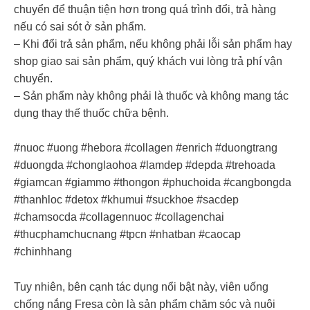
chuyển để thuận tiện hơn trong quá trình đổi, trả hàng
nếu có sai sót ở sản phẩm.
– Khi đổi trả sản phẩm, nếu không phải lỗi sản phẩm hay
shop giao sai sản phẩm, quý khách vui lòng trả phí vận
chuyển.
– Sản phẩm này không phải là thuốc và không mang tác
dụng thay thế thuốc chữa bệnh.
#nuoc #uong #hebora #collagen #enrich #duongtrang
#duongda #chonglaohoa #lamdep #depda #trehoada
#giamcan #giammo #thongon #phuchoida #cangbongda
#thanhloc #detox #khumui #suckhoe #sacdep
#chamsocda #collagennuoc #collagenchai
#thucphamchucnang #tpcn #nhatban #caocap
#chinhhang
Tuy nhiên, bên cạnh tác dụng nổi bật này, viên uống
chống nắng Fresa còn là sản phẩm chăm sóc và nuôi