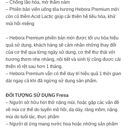
– Chống lão hóa, mờ thâm nám
– Phiên bản viên uống tỏa hương Hebora Premium mới
còn có thêm Acid Lactic giúp cải thiện hệ tiêu hóa, khử
mùi hôi miệng
– Hebora Premium phiên bản mới được tối ưu hóa hiệu
quả sử dụng, khách hàng sẽ cảm nhận những thay đổi
của cơ thể qua từng ngày sử dụng, cơ thể thư thái với
hương thơm nhẹ nhàng, nội tiết và sinh lý cũng được cải
thiện rõ rệt sau hơn 1 tháng.
– Hebora Premium vẫn có thể duy trì hiệu quả 1 thời gian
dài ngay cả khi đã ngừng sử dụng sản phẩm.
ĐỐI TƯỢNG SỬ DỤNG Fresa
– Người sở hữu hơi thở nặng mùi, hoặc gặp các vấn đề
về mùi cơ thể do tuyến mồ hôi, dạ dày, răng mồm, nặng
mùi do tuổi tác, thực phẩm
– Người dị ứng mang nước hoa hoặc những sản phẩm