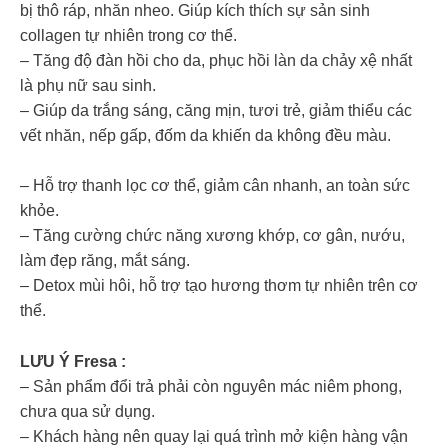
bị thô ráp, nhăn nheo. Giúp kích thích sự sản sinh
collagen tự nhiên trong cơ thể.
– Tăng độ đàn hồi cho da, phục hồi làn da chảy xệ nhất
là phụ nữ sau sinh.
– Giúp da trắng sáng, căng mịn, tươi trẻ, giảm thiểu các
vết nhăn, nếp gấp, đốm da khiến da không đều màu.
– Hỗ trợ thanh lọc cơ thể, giảm cân nhanh, an toàn sức
khỏe.
– Tăng cường chức năng xương khớp, cơ gân, nướu,
làm đẹp răng, mắt sáng.
– Detox mùi hôi, hỗ trợ tạo hương thơm tự nhiên trên cơ
thể.
LƯU Ý Fresa :
– Sản phẩm đổi trả phải còn nguyên mác niêm phong,
chưa qua sử dụng.
– Khách hàng nên quay lại quá trình mở kiện hàng vận