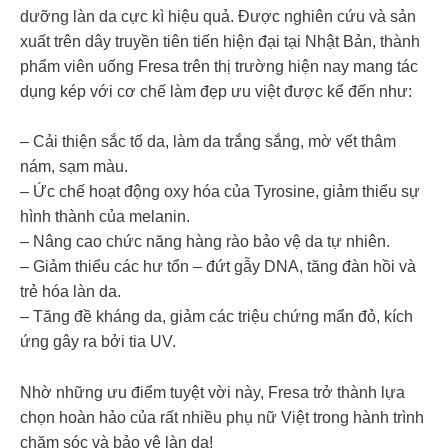
dưỡng làn da cực kì hiệu quả. Được nghiên cứu và sản
xuất trên dây truyền tiên tiến hiện đại tại Nhật Bản, thành
phẩm viên uống Fresa trên thị trường hiện nay mang tác
dụng kép với cơ chế làm đẹp ưu việt được kể đến như:
– Cải thiện sắc tố da, làm da trắng sắng, mờ vết thâm
nám, sạm màu.
– Ức chế hoạt động oxy hóa của Tyrosine, giảm thiểu sự
hình thành của melanin.
– Nâng cao chức năng hàng rào bảo vệ da tự nhiên.
– Giảm thiểu các hư tổn – đứt gẫy DNA, tăng đàn hồi và
trẻ hóa làn da.
– Tăng đề kháng da, giảm các triệu chứng mẩn đỏ, kích
ứng gây ra bởi tia UV.
Nhờ những ưu điểm tuyệt vời này, Fresa trở thành lựa
chọn hoàn hảo của rất nhiều phụ nữ Việt trong hành trình
chăm sóc và bảo vệ làn da!