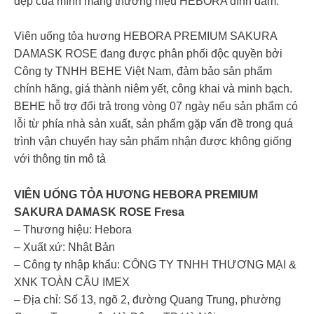
đẹp của mình mang thương hiệu HEBORA đình đám.
Viên uống tỏa hương HEBORA PREMIUM SAKURA
DAMASK ROSE đang được phân phối độc quyền bởi
Công ty TNHH BEHE Việt Nam, đảm bảo sản phẩm
chính hãng, giá thành niêm yết, công khai và minh bạch.
BEHE hỗ trợ đổi trả trong vòng 07 ngày nếu sản phẩm có
lỗi từ phía nhà sản xuất, sản phẩm gặp vấn đề trong quá
trình vận chuyển hay sản phẩm nhận được không giống
với thông tin mô tả
VIÊN UỐNG TỎA HƯƠNG HEBORA PREMIUM
SAKURA DAMASK ROSE Fresa
– Thương hiệu: Hebora
– Xuất xứ: Nhật Bản
– Công ty nhập khẩu: CÔNG TY TNHH THƯƠNG MẠI &
XNK TOÀN CẦU IMEX
– Địa chỉ: Số 13, ngõ 2, đường Quang Trung, phường