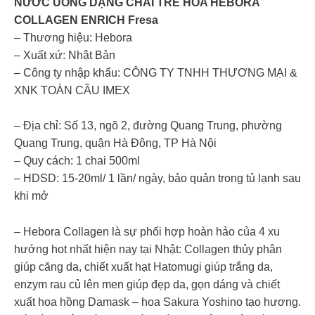
NƯỚC UỐNG DẠNG CHAI TRẺ HÓA HEBORA
COLLAGEN ENRICH Fresa
– Thương hiệu: Hebora
– Xuất xứ: Nhật Bản
– Công ty nhập khẩu: CÔNG TY TNHH THƯƠNG MẠI &
XNK TOÀN CẦU IMEX
– Địa chỉ: Số 13, ngõ 2, đường Quang Trung, phường
Quang Trung, quận Hà Đông, TP Hà Nội
– Quy cách: 1 chai 500ml
– HDSD: 15-20ml/ 1 lần/ ngày, bảo quản trong tủ lạnh sau
khi mở
– Hebora Collagen là sự phối hợp hoàn hảo của 4 xu
hướng hot nhất hiện nay tại Nhật: Collagen thủy phân
giúp căng da, chiết xuất hạt Hatomugi giúp trắng da,
enzym rau củ lên men giúp đẹp da, gọn dáng và chiết
xuất hoa hồng Damask – hoa Sakura Yoshino tạo hương.