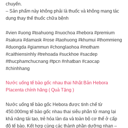
chuyển.
– Sản phẩm này không phải là thuốc và không mang tác
dụng thay thế thuốc chữa bệnh
#vien #uong #toahuong #nuochoa #hebora #premium
#sakura #damask #rose #taohuong #khumui #thommieng
#duongda #giammun #chonglaohoa #motham
#caithiensinhly #trehoada #suckhoe #sacdep
#thucphamchucnang #tpcn #nhatban #caocap
#chinhhang
Nước uống tế bào gốc nhau thai Nhật Bản Hebora
Placenta chính hãng ( Quà Tặng )
Nước uống tế bào gốc Hebora được tinh chế từ
450.000mg tế bào gốc nhau thai siêu phân tử mang lại
khả năng tái tạo, trẻ hóa làn da và toàn bộ cơ thể ở cấp
độ tế bào. Kết hợp cùng các thành phần dưỡng nhan –