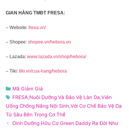
GIAN HÀNG TMĐT FRESA:
– Website:
fresa.vn/
– Shopee:
shopee.vn/hebora.vn
– Lazada:
www.lazada.vn/shop/hebora/
– Tiki:
tiki.vn/cua-hang/hebora
Danh
Mã Giảm Giá
mục
Thẻ
FRESA
,
Nuôi Dưỡng Và Bảo Vệ Làn Da
,
Viên
Uống Chống Nắng Nội Sinh
,
Với Cơ Chế Bảo Vệ Da
Từ Sâu Bên Trong Cơ Thể
Dinh Dưỡng Hữu Cơ Green Daddy Ra Đời Như