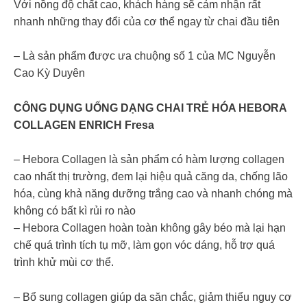
Với nồng độ chất cao, khách hàng sẽ cảm nhận rất
nhanh những thay đổi của cơ thể ngay từ chai đầu tiên
– Là sản phẩm được ưa chuộng số 1 của MC Nguyễn
Cao Kỳ Duyên
CÔNG DỤNG UỐNG DẠNG CHAI TRẺ HÓA HEBORA
COLLAGEN ENRICH Fresa
– Hebora Collagen là sản phẩm có hàm lượng collagen
cao nhất thị trường, đem lại hiệu quả căng da, chống lão
hóa, cùng khả năng dưỡng trắng cao và nhanh chóng mà
không có bất kì rủi ro nào
– Hebora Collagen hoàn toàn không gây béo mà lại hạn
chế quá trình tích tụ mỡ, làm gọn vóc dáng, hỗ trợ quá
trình khử mùi cơ thể.
– Bổ sung collagen giúp da săn chắc, giảm thiểu nguy cơ