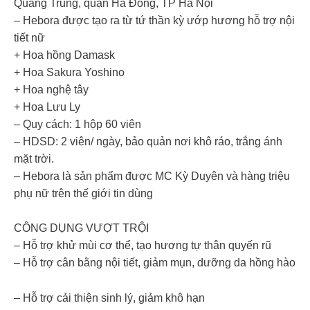
Quang Trung, quận Hà Đông, TP Hà Nội
– Hebora được tạo ra từ tứ thần kỳ ướp hương hỗ trợ nội
tiết nữ
+ Hoa hồng Damask
+ Hoa Sakura Yoshino
+ Hoa nghệ tây
+ Hoa Lưu Ly
– Quy cách: 1 hộp 60 viên
– HDSD: 2 viên/ ngày, bảo quản nơi khô ráo, trắng ánh
mặt trời.
– Hebora là sản phẩm được MC Kỳ Duyên và hàng triệu
phụ nữ trên thế giới tin dùng
CÔNG DỤNG VƯỢT TRỘI
– Hỗ trợ khử mùi cơ thể, tạo hương tự thân quyến rũ
– Hỗ trợ cân bằng nội tiết, giảm mụn, dưỡng da hồng hào
– Hỗ trợ cải thiện sinh lý, giảm khô hạn