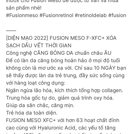
Inbox cho Fusion Meso để được tư vấn và mua
sản phẩm nhé!
#Fusionmeso #Fusionretinol #retinoldelab #fusion
——
[DIỆN MẠO 2022] FUSION MESO F-XFC+ XÓA
SẠCH DẤU VẾT THỜI GIAN
Công nghệ CĂNG BÓNG DA chuẩn châu ÂU
Để có làn da căng bóng hoàn hảo ở mọi độ tuổi
không còn là mơ ước xa vời. Chỉ sau 10 NGÀY bạn
sẽ thấy được làn da trẻ trung, đầy sức sống cùng
với hàng loạt công dụng:
Ngăn ngừa lão hóa, kích thích tổng hợp collagen.
Trung hòa gốc tự do, giảm quá trình oxy hóa.
Giúp da săn chắc, căng mịn.
Trẻ hóa da toàn diện.
FUSION MESO XFC+ với hơn 63 hoạt chất đỉnh
cao cùng với Hyaluronic Acid, các yếu tố tăng