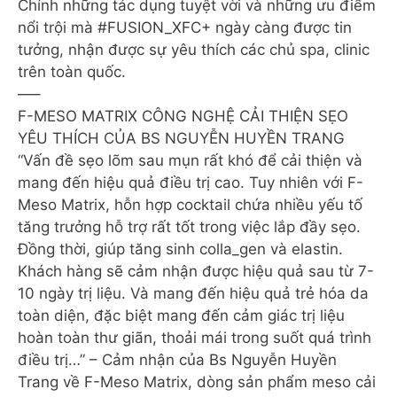
Chính những tác dụng tuyệt vời và những ưu điểm
nổi trội mà #FUSION_XFC+ ngày càng được tin
tưởng, nhận được sự yêu thích các chủ spa, clinic
trên toàn quốc.
—–
F-MESO MATRIX CÔNG NGHỆ CẢI THIỆN SẸO
YÊU THÍCH CỦA BS NGUYỄN HUYỀN TRANG
“Vấn đề sẹo lõm sau mụn rất khó để cải thiện và
mang đến hiệu quả điều trị cao. Tuy nhiên với F-
Meso Matrix, hỗn hợp cocktail chứa nhiều yếu tố
tăng trưởng hỗ trợ rất tốt trong việc lắp đầy sẹo.
Đồng thời, giúp tăng sinh colla_gen và elastin.
Khách hàng sẽ cảm nhận được hiệu quả sau từ 7-
10 ngày trị liệu. Và mang đến hiệu quả trẻ hóa da
toàn diện, đặc biệt mang đến cảm giác trị liệu
hoàn toàn thư giãn, thoải mái trong suốt quá trình
điều trị…” – Cảm nhận của Bs Nguyễn Huyền
Trang về F-Meso Matrix, dòng sản phẩm meso cải