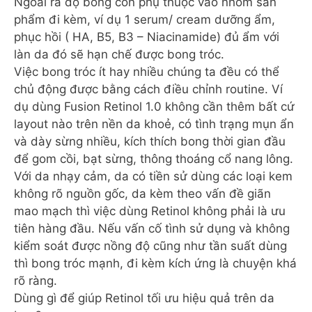
Ngoài ra độ bong còn phụ thuộc vào nhóm sản
phẩm đi kèm, ví dụ 1 serum/ cream dưỡng ẩm,
phục hồi ( HA, B5, B3 – Niacinamide) đủ ẩm với
làn da đó sẽ hạn chế được bong tróc.
Việc bong tróc ít hay nhiều chúng ta đều có thể
chủ động được bằng cách điều chỉnh routine. Ví
dụ dùng Fusion Retinol 1.0 không cần thêm bất cứ
layout nào trên nền da khoẻ, có tình trạng mụn ẩn
và dày sừng nhiều, kích thích bong thời gian đầu
để gom cồi, bạt sừng, thông thoáng cổ nang lông.
Với da nhạy cảm, da có tiền sử dùng các loại kem
không rõ nguồn gốc, da kèm theo vấn đề giãn
mao mạch thì việc dùng Retinol không phải là ưu
tiên hàng đầu. Nếu vấn cố tình sử dụng và không
kiểm soát được nồng độ cũng như tần suất dùng
thì bong tróc mạnh, đi kèm kích ứng là chuyện khá
rõ ràng.
Dùng gì để giúp Retinol tối ưu hiệu quả trên da