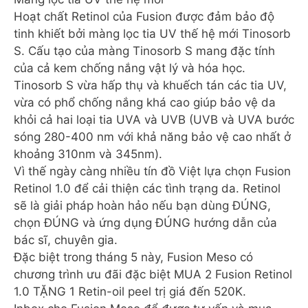
Hoạt chất Retinol của Fusion được đảm bảo độ
tinh khiết bởi màng lọc tia UV thế hệ mới Tinosorb
S. Cấu tạo của màng Tinosorb S mang đặc tính
của cả kem chống nắng vật lý và hóa học.
Tinosorb S vừa hấp thụ và khuếch tán các tia UV,
vừa có phổ chống nắng khá cao giúp bảo vệ da
khỏi cả hai loại tia UVA và UVB (UVB và UVA bước
sóng 280-400 nm với khả năng bảo vệ cao nhất ở
khoảng 310nm và 345nm).
Vì thế ngày càng nhiều tín đồ Việt lựa chọn Fusion
Retinol 1.0 để cải thiện các tình trạng da. Retinol
sẽ là giải pháp hoàn hảo nếu bạn dùng ĐÚNG,
chọn ĐÚNG và ứng dụng ĐÚNG hướng dẫn của
bác sĩ, chuyên gia.
Đặc biệt trong tháng 5 này, Fusion Meso có
chương trình ưu đãi đặc biệt MUA 2 Fusion Retinol
1.0 TẶNG 1 Retin-oil peel trị giá đến 520K.