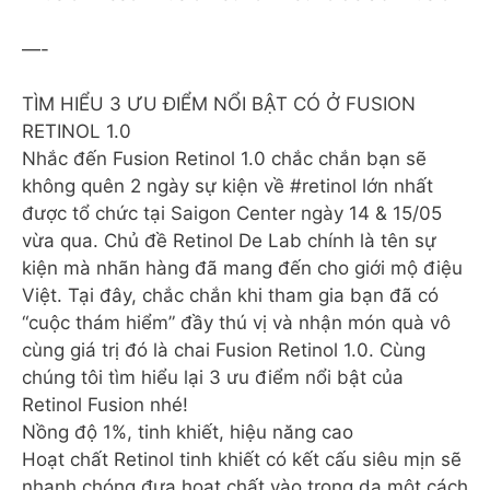
—-
TÌM HIỂU 3 ƯU ĐIỂM NỔI BẬT CÓ Ở FUSION
RETINOL 1.0
Nhắc đến Fusion Retinol 1.0 chắc chắn bạn sẽ
không quên 2 ngày sự kiện về #retinol lớn nhất
được tổ chức tại Saigon Center ngày 14 & 15/05
vừa qua. Chủ đề Retinol De Lab chính là tên sự
kiện mà nhãn hàng đã mang đến cho giới mộ điệu
Việt. Tại đây, chắc chắn khi tham gia bạn đã có
“cuộc thám hiểm” đầy thú vị và nhận món quà vô
cùng giá trị đó là chai Fusion Retinol 1.0. Cùng
chúng tôi tìm hiểu lại 3 ưu điểm nổi bật của
Retinol Fusion nhé!
Nồng độ 1%, tinh khiết, hiệu năng cao
Hoạt chất Retinol tinh khiết có kết cấu siêu mịn sẽ
nhanh chóng đưa hoạt chất vào trong da một cách