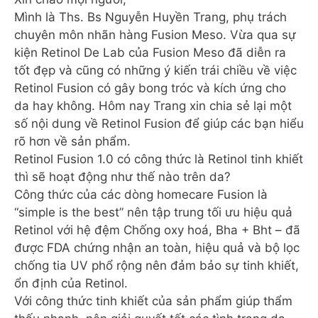
Mình là Ths. Bs Nguyễn Huyền Trang, phụ trách
chuyên môn nhãn hàng Fusion Meso. Vừa qua sự
kiện Retinol De Lab của Fusion Meso đã diễn ra
tốt đẹp và cũng có những ý kiến trái chiều về việc
Retinol Fusion có gây bong tróc và kích ứng cho
da hay không. Hôm nay Trang xin chia sẻ lại một
số nội dung về Retinol Fusion để giúp các bạn hiểu
rõ hơn về sản phẩm.
Retinol Fusion 1.0 có công thức là Retinol tinh khiết
thì sẽ hoạt động như thế nào trên da?
Công thức của các dòng homecare Fusion là
“simple is the best” nên tập trung tối ưu hiệu quả
Retinol với hệ đệm Chống oxy hoá, Bha + Bht – đã
được FDA chứng nhận an toàn, hiệu quả và bộ lọc
chống tia UV phổ rộng nên đảm bảo sự tinh khiết,
ổn định của Retinol.
Với công thức tinh khiết của sản phẩm giúp thẩm