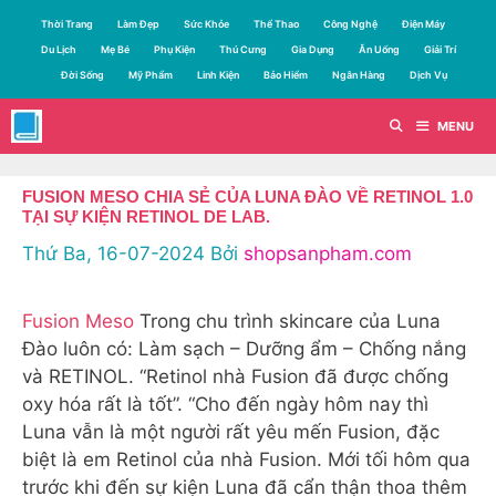
Chuyển
Thời Trang
Làm Đẹp
Sức Khỏe
Thể Thao
Công Nghệ
Điện Máy
đến
Du Lịch
Mẹ Bé
Phụ Kiện
Thú Cưng
Gia Dụng
Ăn Uống
Giải Trí
nội
Đời Sống
Mỹ Phẩm
Linh Kiện
Bảo Hiểm
Ngân Hàng
Dịch Vụ
dung
MENU
FUSION MESO CHIA SẺ CỦA LUNA ĐÀO VỀ RETINOL 1.0
TẠI SỰ KIỆN RETINOL DE LAB.
Thứ Ba, 16-07-2024
Bởi
shopsanpham.com
Fusion Meso
Trong chu trình skincare của Luna
Đào luôn có: Làm sạch – Dưỡng ẩm – Chống nắng
và RETINOL. “Retinol nhà Fusion đã được chống
oxy hóa rất là tốt”. “Cho đến ngày hôm nay thì
Luna vẫn là một người rất yêu mến Fusion, đặc
biệt là em Retinol của nhà Fusion. Mới tối hôm qua
trước khi đến sự kiện Luna đã cẩn thận thoa thêm