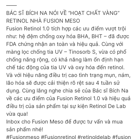
——
BÁC SĨ BÍCH NA NÓI VỀ “HOẠT CHẤT VÀNG”
RETINOL NHÀ FUSION MESO
Fusion Retinol 1.0 tích hợp các ưu điểm vượt trội
như: hệ đệm chống oxy hóa BHA, BHT – đã được
FDA chứng nhận an toàn và hiệu quả. Cùng với
màng lọc chống tia UV – Tinosorb S, vừa có phổ
chống nắng rộng, có khả năng làm ổn định hạn
chế tác động của tia UV và oxy hóa đến retinol.
Và với hiệu năng điều trị cao tình trạng mụn, nám,
lão hóa sẽ được cải thiện rõ rệt sau 4 tuần sử
dụng. Cùng lắng nghe chia sẻ của Bác sĩ Bích Na
về các ưu điểm của Fusion Retinol 1.0 và hiệu quả
điều trị của sản phẩm tại sự kiện Retinol De Lab
vừa qua!
Inbox cho Fusion Meso để được tư vấn và mua
sản phẩm nhé!
#Fusionmeso #Fusionretinol #retinoldelab #fusion