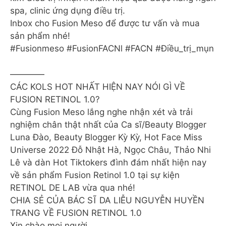
spa, clinic ứng dụng điều trị.
Inbox cho Fusion Meso để được tư vấn và mua
sản phẩm nhé!
#Fusionmeso #FusionFACNl #FACN #Điều_trị_mụn
————
CÁC KOLS HOT NHẤT HIỆN NAY NÓI GÌ VỀ
FUSION RETINOL 1.0?
Cùng Fusion Meso lắng nghe nhận xét và trải
nghiệm chân thật nhất của Ca sĩ/Beauty Blogger
Luna Đào, Beauty Blogger Kỳ Kỳ, Hot Face Miss
Universe 2022 Đỗ Nhật Hà, Ngọc Châu, Thảo Nhi
Lê và dàn Hot Tiktokers đình đám nhất hiện nay
về sản phẩm Fusion Retinol 1.0 tại sự kiện
RETINOL DE LAB vừa qua nhé!
CHIA SẺ CỦA BÁC SĨ DA LIỄU NGUYỄN HUYỀN
TRANG VỀ FUSION RETINOL 1.0
Xin chào mọi người,