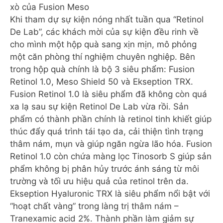
xò của Fusion Meso
Khi tham dự sự kiện nóng nhất tuần qua “Retinol
De Lab”, các khách mời của sự kiện đều rinh về
cho mình một hộp quà sang xịn mịn, mô phỏng
một căn phòng thí nghiệm chuyên nghiệp. Bên
trong hộp quà chính là bộ 3 siêu phẩm: Fusion
Retinol 1.0, Meso Shield 50 và Ekseption TRX.
Fusion Retinol 1.0 là siêu phẩm đã không còn quá
xa lạ sau sự kiện Retinol De Lab vừa rồi. Sản
phẩm có thành phần chính là retinol tinh khiết giúp
thúc đẩy quá trình tái tạo da, cải thiện tình trạng
thâm nám, mụn và giúp ngăn ngừa lão hóa. Fusion
Retinol 1.0 còn chứa màng lọc Tinosorb S giúp sản
phẩm không bị phân hủy trước ánh sáng từ môi
trường và tối ưu hiệu quả của retinol trên da.
Ekseption Hyaluronic TRX là siêu phẩm nổi bật với
“hoạt chất vàng” trong làng trị thâm nám –
Tranexamic acid 2%. Thành phần làm giảm sự