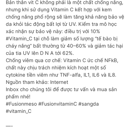
Bản thân vit C không phải là một chất chống nắng,
nhưng khi sử dụng Vitamin C kết hợp với kem
chống nắng phổ rộng sẽ làm tăng khả năng bảo vệ
da khỏi tác động bất lợi từ UV. Kiểm tra mô học
xác nhận sự bảo vệ này: điều trị với 10%
#Vitamin_C tại chỗ làm giảm số lượng “tế bào bị
cháy nắng” bất thường từ 40–60% và giảm tác hại
của tia UV lên D N A tới 62%.
Chống viêm qua cơ chế: Vitamin C ức chế NFkB,
chất này chịu trách nhiệm kích hoạt một số
cytokine tiền viêm như TNF-alfa, IL1, IL6 và IL8.
Nguồn tham khảo: Internet
Inbox cho chúng tôi để được tư vấn và mua sản
phẩm nhé!
#Fusionmeso #FusionvitaminC #sangda
#vitamin_C
—-