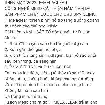
[DIỆN MẠO 2022] F-MELACLEAR |
CÔNG NGHỆ MESO CẢI THIỆN NÁM NÁM DA
SẢN PHẨM CHIẾN LƯỢC CHO CHỦ SPA/CLINIC.
F-Melaclear “chiến binh” hỗ trợ tăng trưởng doanh
thu dành cho chủ spa, clinic
Cải thiện NÁM – SẮC TỐ độc quyền từ Fusion
Meso.
1. Phác đồ chuyên sâu cho từng cấp độ nám
2. Rút ngắn thời gian hồi phục
3. Kích thích tăng sinh collagen, loại bỏ sắc tố từ
sâu bên trong, da sáng mịn
ĐIỂM VƯỢT TRỘI từ F-MELACLEAR
Tan ngay khi tiêm, hiệu quả thấy rõ sau 10 ngày
Không đau, không buốt, không cần nghỉ dưỡng
Ức chế quá trình hình thành melanin mạnh mẽ
Không tái nám sau tiêm
Da trắng mịn, trẻ trung
Fusion Meso cho ra đời F-MELACLEAR trả lại cho