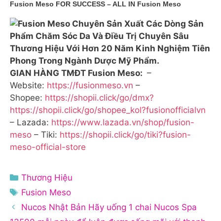
Fusion Meso FOR SUCCESS – ALL IN Fusion Meso
GIAN HÀNG TMĐT Fusion Meso:
–
Website:
https://fusionmeso.vn
–
Shopee:
https://shopii.click/go/dmx?
https://shopii.click/go/shopee_kol?fusionofficialvn
– Lazada:
https://www.lazada.vn/shop/fusion-
meso
– Tiki:
https://shopii.click/go/tiki?fusion-
meso-official-store
Danh
Thương Hiệu
mục
Thẻ
Fusion Meso
Nucos Nhật Bản Hãy uống 1 chai Nucos Spa