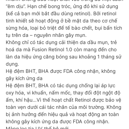
“êm dịu”. Hạn chế bong tróc, ửng đỏ khi sử dụng
(kể cả bạn mới bắt đầu dùng retinol). Bởi retinol
tinh khiết sẽ hoạt động ở bề mặt da theo cơ chế
sừng hóa, loại bỏ triệt để tế bào chết, bụi bẩn tích
tụ trên da – nguyên nhân gây mụn.
Không chỉ có tác dụng cải thiện da dầu mụn, trẻ
hoá da mà Fusion Retinol 1.0 còn mang đến cho
làn da hiệu ứng căng bóng sau khoảng 1 tháng sử
dụng.
Hệ đệm BHT, BHA được FDA công nhận, không
gây kích ứng da
Hệ đệm BHT, BHA có tác dụng chống lại áp lực
oxy hóa, vi khuẩn, nấm mốc, thay đổi đột ngột độ
ẩm, khí hậu…Vì thế hoạt chất Retinol được bảo vệ
toàn vẹn dưới cái tác nhân của môi trường. Không
bị ảnh hưởng đến hiệu quả và hoạt động an toàn
không gây kích ứng da được FDA công nhận.
Màng lọc tia UV thế hệ mới