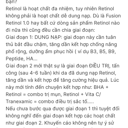
bạn?
Retinol là hoạt chất đa nhiệm, tuy nhiên Retinol
không phải là hoạt chất dễ dung nạp. Dù là Fusion
Retinol 1.0 hay bất cứ dòng sản phẩm Retinol nào
đi nữa thì cũng đều cần chia giai đoạn:
Giai đoạn 1: DUNG NẠP: giai đoạn này cần tuân
thủ bắt đầu chậm, tăng dần kết hợp chống nắng
phổ rộng, dưỡng ẩm phục hồi ( ví dụ B3, B5, B9,
Peptide, HA…
Giai đoạn 2 mới thật sự là giai đoạn ĐIỀU TRỊ, tấn
công (sau 4-6 tuần) khi da đã dung nạp Retinol,
tăng dần và kết hợp để tăng cường hiệu quả. Lúc
này mới tính đến chuyện kết hợp như: BHA +
Retinol = combo trị mụn, Retinol + Vita C/
Tranexamic = combo điều trị sắc tố…..
Nếu chưa bước qua được giai đoạn 1 thì tuyệt đối
không nghĩ đến giai đoạn kết hợp các hoạt chất
như giai đoạn 2. Khuyến cáo không nên tự ý sử