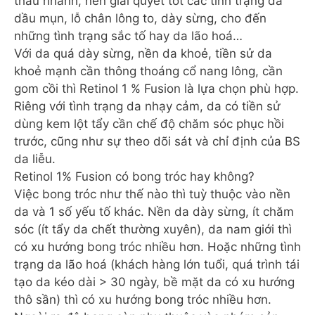
thấu nhanh, nên giải quyết tốt các tình trạng da
dầu mụn, lỗ chân lông to, dày sừng, cho đến
những tình trạng sắc tố hay da lão hoá…
Với da quá dày sừng, nền da khoẻ, tiền sử da
khoẻ mạnh cần thông thoáng cổ nang lông, cần
gom cồi thì Retinol 1 % Fusion là lựa chọn phù hợp.
Riêng với tình trạng da nhạy cảm, da có tiền sử
dùng kem lột tẩy cần chế độ chăm sóc phục hồi
trước, cũng như sự theo dõi sát và chỉ định của BS
da liễu.
Retinol 1% Fusion có bong tróc hay không?
Việc bong tróc như thế nào thì tuỳ thuộc vào nền
da và 1 số yếu tố khác. Nền da dày sừng, ít chăm
sóc (ít tẩy da chết thường xuyên), da nam giới thì
có xu hướng bong tróc nhiều hơn. Hoặc những tình
trạng da lão hoá (khách hàng lớn tuổi, quá trình tái
tạo da kéo dài > 30 ngày, bề mặt da có xu hướng
thô sần) thì có xu hướng bong tróc nhiều hơn.