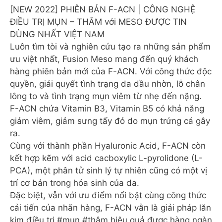
[NEW 2022] PHIÊN BẢN F-ACN | CÔNG NGHỆ
ĐIỀU TRỊ MỤN – THÂM với MESO ĐƯỢC TIN
DÙNG NHẤT VIỆT NAM
Luôn tìm tòi và nghiên cứu tạo ra những sản phẩm
ưu việt nhất, Fusion Meso mang đến quý khách
hàng phiên bản mới của F-ACN. Với công thức độc
quyền, giải quyết tình trạng da dầu nhờn, lỗ chân
lông to và tình trạng mụn viêm từ nhẹ đến nặng.
F-ACN chứa Vitamin B3, Vitamin B5 có khả năng
giảm viêm, giảm sưng tấy đỏ do mụn trứng cá gây
ra.
Cùng với thành phần Hyaluronic Acid, F-ACN còn
kết hợp kẽm với acid cacboxylic L-pyrolidone (L-
PCA), một phân tử sinh lý tự nhiên cũng có một vị
trí cơ bản trong hóa sinh của da.
Đặc biệt, vẫn với ưu điểm nổi bật cùng công thức
cải tiến của nhãn hàng, F-ACN vẫn là giải pháp lăn
kim điều trị #mụn #thâm hiệu quả được hàng ngàn