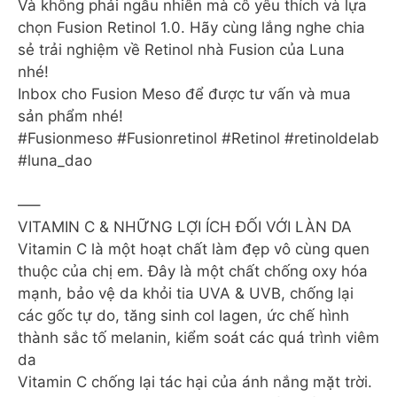
Và không phải ngẫu nhiên mà cô yêu thích và lựa
chọn Fusion Retinol 1.0. Hãy cùng lắng nghe chia
sẻ trải nghiệm về Retinol nhà Fusion của Luna
nhé!
Inbox cho Fusion Meso để được tư vấn và mua
sản phẩm nhé!
#Fusionmeso #Fusionretinol #Retinol #retinoldelab
#luna_dao
—–
VITAMIN C & NHỮNG LỢI ÍCH ĐỐI VỚI LÀN DA
Vitamin C là một hoạt chất làm đẹp vô cùng quen
thuộc của chị em. Đây là một chất chống oxy hóa
mạnh, bảo vệ da khỏi tia UVA & UVB, chống lại
các gốc tự do, tăng sinh col lagen, ức chế hình
thành sắc tố melanin, kiểm soát các quá trình viêm
da
Vitamin C chống lại tác hại của ánh nắng mặt trời.