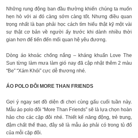
Những rung động ban đầu thường khiến chúng ta muốn
hẹn hò với ai đó càng sớm càng tốt. Nhưng điều quan
trọng nhất là bạn phải học cách tìm hiểu thật kỹ một vài
sự thật cơ bản về người ấy trước khi dành nhiều thời
gian hơn để tiến đến mối quan hệ yêu đương.
Dòng áo khoác chống nắng – kháng khuẩn Love The
Sun từng làm mưa làm gió nay đã cập nhật thêm 2 màu
“Be” “Xám Khói” cực dễ thương nhé.
ÁO POLO ĐÔI MORE THAN FRIENDS
Gợi ý ngay set đồ diện đi chơi cùng gấu cuối tuần này.
Mẫu áo polo đôi “More Than Friends” sẽ là lựa chọn hoàn
hảo cho các cặp đôi nhé. Thiết kế năng động, trẻ trung,
đậm chất thể thao, đây sẽ là mẫu áo phải có trong tủ đổ
của mỗi cặp đôi.