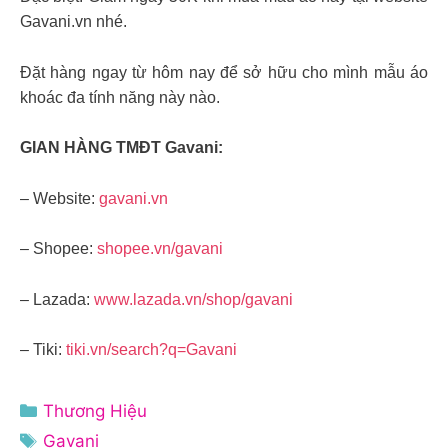
Gavani.vn nhé.
Đặt hàng ngay từ hôm nay để sở hữu cho mình mẫu áo
khoác đa tính năng này nào.
GIAN HÀNG TMĐT Gavani:
– Website:
gavani.vn
– Shopee:
shopee.vn/gavani
– Lazada:
www.lazada.vn/shop/gavani
– Tiki:
tiki.vn/search?q=Gavani
Danh
Thương Hiệu
mục
Thẻ
Gavani