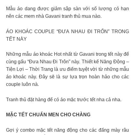
Mẫu áo dang được giảm sập sàn với số lượng có hạn
nên các mem nhà Gavani tranh thủ mua nào.
ÁO KHOÁC COUPLE “ĐƯA NHAU ĐI TRỐN” TRONG
TẾT NÀY
Những mẫu áo khoác Hot nhất từ Gavani trong tết này để
cùng gấu “Đưa Nhau Đi Trôn” này. Thiết kế Năng Động –
Tiện Lợi – Thời Trang là ưu điểm tuyệt vời từ những mẫu
áo khoác này. Đây sẽ là sự lựa trọn hoàn hảo cho các
couple luôn nà.
Tranh thủ đặt hàng để có áo mặc trước tết nha cả nha.
MẶC TẾT CHUẨN MEN CHO CHÀNG
Gợi ý combo mặc tết năng động cho các đấng mày râu