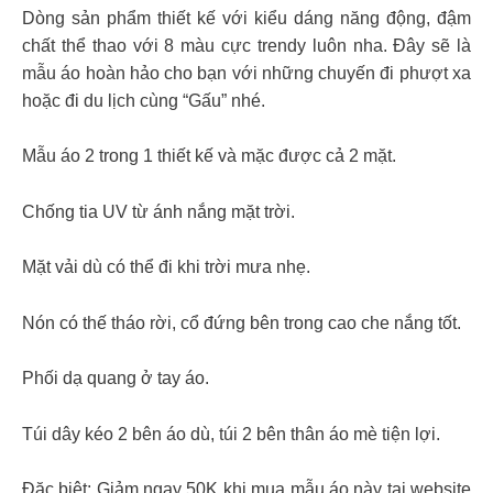
Dòng sản phẩm thiết kế với kiểu dáng năng động, đậm
chất thể thao với 8 màu cực trendy luôn nha. Đây sẽ là
mẫu áo hoàn hảo cho bạn với những chuyến đi phượt xa
hoặc đi du lịch cùng “Gấu” nhé.
Mẫu áo 2 trong 1 thiết kế và mặc được cả 2 mặt.
Chống tia UV từ ánh nắng mặt trời.
Mặt vải dù có thể đi khi trời mưa nhẹ.
Nón có thế tháo rời, cổ đứng bên trong cao che nắng tốt.
Phối dạ quang ở tay áo.
Túi dây kéo 2 bên áo dù, túi 2 bên thân áo mè tiện lợi.
Đặc biệt: Giảm ngay 50K khi mua mẫu áo này tại website