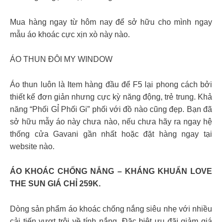
Mua hàng ngay từ hôm nay để sở hữu cho mình ngay
mẫu áo khoác cực xịn xò này nào.
ÁO THUN ĐÔI MY WINDOW
Áo thun luôn là Item hàng đầu để F5 lại phong cách bởi
thiết kế đơn giản nhưng cực kỳ năng động, trẻ trung. Khả
năng “Phối GỈ Phối Gi” phối với đồ nào cũng đẹp. Bạn đã
sở hữu mẫy áo này chưa nào, nếu chưa hãy ra ngay hệ
thống cửa Gavani gần nhất hoặc đặt hàng ngay tại
website nào.
ÁO KHOÁC CHỐNG NẮNG – KHÁNG KHUẨN LOVE
THE SUN GIÁ CHỈ 259K.
Dòng sản phẩm áo khoác chống nắng siêu nhẹ với nhiều
cải tiến vượt trội về tính nắng. Đặc biệt ưu đãi giảm giá