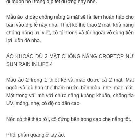
đi muôn nơi trong dịp tết dương này nhé.
Mẫu áo khoác chống nắng 2 mặt sẽ là item hoàn hảo cho
bạn vào dịp lễ này nha. Thiết kế thể thao 2 mặt, khả năng
chống nắng ưu việt, có túi trong và túi ngoài vô cùng tiện
lợi luôn đó nha.
ÁO KHOÁC DÙ 2 MẶT CHỐNG NẮNG CROPTOP NỮ
SUN RAIN IN LIFE 4
Mẫu áo 2 trong 1 thiết kế và mặc được cả 2 mặt: Mặt
ngoài vải dù hạn chế thấm nước, bền màu, nhẹ, mặc mát.
Mặt trong vải mè với chức năng kháng khuẩn, chống tia
UV, mỏng, nhẹ, có độ co dãn cao.
Nón có thế tháo rời, cổ đứng bên trong cao che nắng tốt.
Phối phản quang ở tay áo.