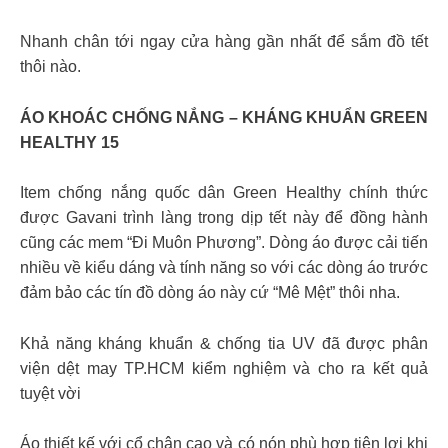
Nhanh chân tới ngay cửa hàng gần nhất để sắm đồ tết
thôi nào.
ÁO KHOÁC CHỐNG NẮNG – KHÁNG KHUẨN GREEN
HEALTHY 15
Item chống nắng quốc dân Green Healthy chính thức
được Gavani trình làng trong dịp tết này để đồng hành
cũng các mem “Đi Muôn Phương”. Dòng áo được cải tiến
nhiều về kiểu dáng và tính năng so với các dòng áo trước
đảm bảo các tín đồ dòng áo này cứ “Mê Mệt” thôi nha.
Khả năng kháng khuẩn & chống tia UV đã được phân
viện dệt may TP.HCM kiểm nghiệm và cho ra kết quả
tuyệt vời
Áo thiết kế với cổ chân cao và có nón phù hợp tiện lợi khi