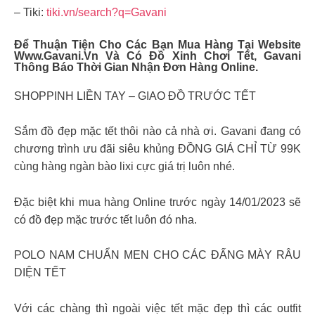
– Tiki:
tiki.vn/search?q=Gavani
Để Thuận Tiện Cho Các Bạn Mua Hàng Tại Website
Www.gavani.vn Và Có Đồ Xinh Chơi Tết, Gavani
Thông Báo Thời Gian Nhận Đơn Hàng Online.
SHOPPINH LIỀN TAY – GIAO ĐỒ TRƯỚC TẾT
Sắm đồ đẹp mặc tết thôi nào cả nhà ơi. Gavani đang có
chương trình ưu đãi siêu khủng ĐỒNG GIÁ CHỈ TỪ 99K
cùng hàng ngàn bào lixi cực giá trị luôn nhé.
Đặc biệt khi mua hàng Online trước ngày 14/01/2023 sẽ
có đồ đẹp mặc trước tết luôn đó nha.
POLO NAM CHUẨN MEN CHO CÁC ĐẤNG MÀY RÂU
DIỆN TẾT
Với các chàng thì ngoài việc tết mặc đẹp thì các outfit