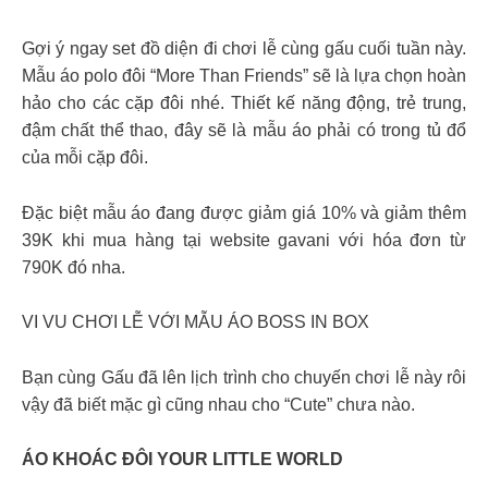
Gợi ý ngay set đồ diện đi chơi lễ cùng gấu cuối tuần này.
Mẫu áo polo đôi “More Than Friends” sẽ là lựa chọn hoàn
hảo cho các cặp đôi nhé. Thiết kế năng động, trẻ trung,
đậm chất thể thao, đây sẽ là mẫu áo phải có trong tủ đổ
của mỗi cặp đôi.
Đặc biệt mẫu áo đang được giảm giá 10% và giảm thêm
39K khi mua hàng tại website gavani với hóa đơn từ
790K đó nha.
VI VU CHƠI LỄ VỚI MẪU ÁO BOSS IN BOX
Bạn cùng Gấu đã lên lịch trình cho chuyến chơi lễ này rôi
vậy đã biết mặc gì cũng nhau cho “Cute” chưa nào.
ÁO KHOÁC ĐÔI YOUR LITTLE WORLD