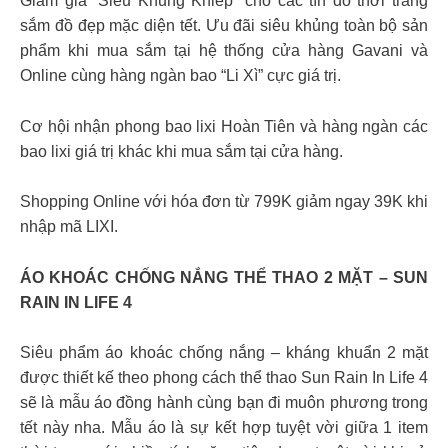
Giảm giá “Siêu Khủng Khiếp” cho các tín đồ thời trang
sắm đồ đẹp mặc diện tết. Ưu đãi siêu khủng toàn bộ sản
phẩm khi mua sắm tại hệ thống cửa hàng Gavani và
Online cùng hàng ngàn bao “Li Xì” cực giá trị.
Cơ hội nhận phong bao lixi Hoàn Tiên và hàng ngàn các
bao lixi giá trị khác khi mua sắm tại cửa hàng.
Shopping Online với hóa đơn từ 799K giảm ngay 39K khi
nhập mã LIXI.
ÁO KHOÁC CHỐNG NẮNG THỂ THAO 2 MẶT – SUN
RAIN IN LIFE 4
Siêu phẩm áo khoác chống nắng – kháng khuẩn 2 mặt
được thiết kế theo phong cách thể thao Sun Rain In Life 4
sẽ là mẫu áo đồng hành cùng bạn đi muôn phương trong
tết này nha. Mẫu áo là sự kết hợp tuyệt vời giữa 1 item