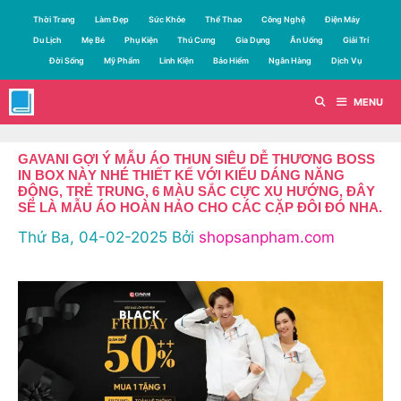
Chuyển
Thời Trang
Làm Đẹp
Sức Khỏe
Thể Thao
Công Nghệ
Điện Máy
đến
Du Lịch
Mẹ Bé
Phụ Kiện
Thú Cưng
Gia Dụng
Ăn Uống
Giải Trí
nội
Đời Sống
Mỹ Phẩm
Linh Kiện
Bảo Hiểm
Ngân Hàng
Dịch Vụ
dung
MENU
GAVANI GỢI Ý MẪU ÁO THUN SIÊU DỄ THƯƠNG BOSS
IN BOX NÀY NHÉ THIẾT KẾ VỚI KIỂU DÁNG NĂNG
ĐỘNG, TRẺ TRUNG, 6 MÀU SẮC CỰC XU HƯỚNG, ĐÂY
SẼ LÀ MẪU ÁO HOÀN HẢO CHO CÁC CẶP ĐÔI ĐÓ NHA.
Thứ Ba, 04-02-2025
Bởi
shopsanpham.com