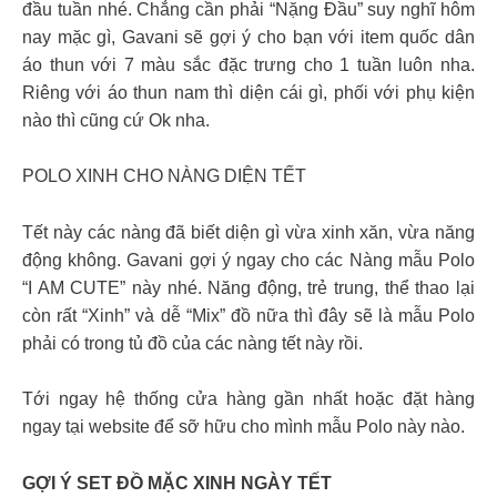
đầu tuần nhé. Chẳng cần phải “Nặng Đầu” suy nghĩ hôm
nay mặc gì, Gavani sẽ gợi ý cho bạn với item quốc dân
áo thun với 7 màu sắc đặc trưng cho 1 tuần luôn nha.
Riêng với áo thun nam thì diện cái gì, phối với phụ kiện
nào thì cũng cứ Ok nha.
POLO XINH CHO NÀNG DIỆN TẾT
Tết này các nàng đã biết diện gì vừa xinh xăn, vừa năng
động không. Gavani gợi ý ngay cho các Nàng mẫu Polo
“I AM CUTE” này nhé. Năng động, trẻ trung, thể thao lại
còn rất “Xinh” và dễ “Mix” đồ nữa thì đây sẽ là mẫu Polo
phải có trong tủ đồ của các nàng tết này rồi.
Tới ngay hệ thống cửa hàng gần nhất hoặc đặt hàng
ngay tại website để sỡ hữu cho mình mẫu Polo này nào.
GỢI Ý SET ĐỒ MẶC XINH NGÀY TẾT