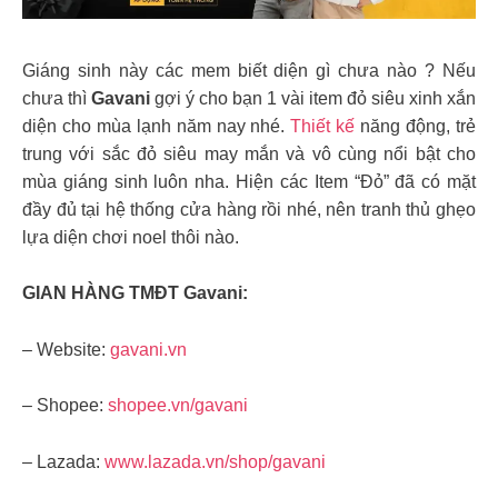
Giáng sinh này các mem biết diện gì chưa nào ? Nếu
chưa thì
Gavani
gợi ý cho bạn 1 vài item đỏ siêu xinh xắn
diện cho mùa lạnh năm nay nhé.
Thiết kế
năng động, trẻ
trung với sắc đỏ siêu may mắn và vô cùng nổi bật cho
mùa giáng sinh luôn nha. Hiện các Item “Đỏ” đã có mặt
đầy đủ tại hệ thống cửa hàng rồi nhé, nên tranh thủ ghẹo
lựa diện chơi noel thôi nào.
GIAN HÀNG TMĐT Gavani:
– Website:
gavani.vn
– Shopee:
shopee.vn/gavani
– Lazada:
www.lazada.vn/shop/gavani