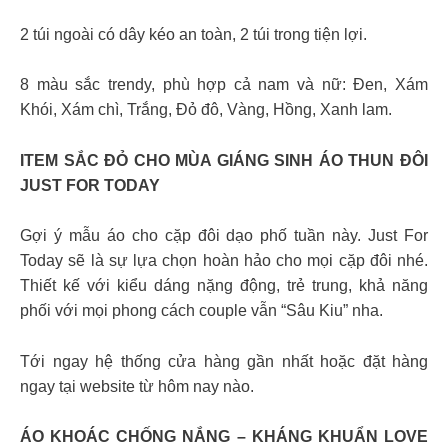
2 túi ngoài có dây kéo an toàn, 2 túi trong tiện lợi.
8 màu sắc trendy, phù hợp cả nam và nữ: Đen, Xám
Khói, Xám chì, Trắng, Đỏ đô, Vàng, Hồng, Xanh lam.
ITEM SẮC ĐỎ CHO MÙA GIÁNG SINH ÁO THUN ĐÔI
JUST FOR TODAY
Gợi ý mẫu áo cho cặp đôi dạo phố tuần này. Just For
Today sẽ là sự lựa chọn hoàn hảo cho mọi cặp đôi nhé.
Thiết kế với kiểu dáng nặng động, trẻ trung, khả năng
phối với mọi phong cách couple vẫn “Sâu Kiu” nha.
Tới ngay hệ thống cửa hàng gần nhất hoặc đặt hàng
ngay tại website từ hôm nay nào.
ÁO KHOÁC CHỐNG NẮNG – KHÁNG KHUẨN LOVE