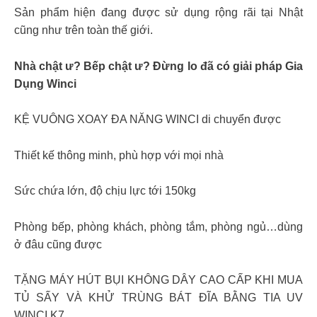
Sản phẩm hiện đang được sử dụng rộng rãi tại Nhật
cũng như trên toàn thế giới.
Nhà chật ư? Bếp chật ư? Đừng lo đã có giải pháp Gia
Dụng Winci
KỆ VUÔNG XOAY ĐA NĂNG WINCI di chuyển được
️Thiết kế thông minh, phù hợp với mọi nhà
️Sức chứa lớn, độ chịu lực tới 150kg
️Phòng bếp, phòng khách, phòng tắm, phòng ngủ…dùng
ở đâu cũng được
TẶNG MÁY HÚT BỤI KHÔNG DÂY CAO CẤP KHI MUA
TỦ SẤY VÀ KHỬ TRÙNG BÁT ĐĨA BẰNG TIA UV
WINCI K7