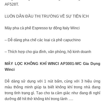
AF528T.
LUÔN DẪN ĐẦU THỊ TRƯỜNG VỀ SỰ TIỆN ÍCH
Máy pha cà phê Espresso tự động Italy Winci
– Dễ dàng pha chế các loại cà phê capuchino
– Thích hợp cho gia đình, văn phòng, hộ kinh doanh
MÁY LỌC KHÔNG KHÍ WINCI AP3001-WC Gia Dụng
Winci
Dễ dàng sử dụng với 1 nút bấm, cùng với 3 hiệu ứng
màu thông minh giúp ta biết không khí trong nhà đang
trong tình trạng gì. Tạo cho ta cảm giác như đang đi nghỉ
dưỡng để hít thở không khí trong lành ….