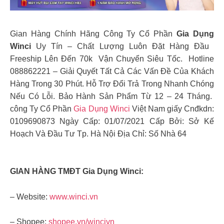
Gian Hàng Chính Hãng Công Ty Cổ Phần
Gia Dụng
Winci
Uy Tín – Chất Lượng Luôn Đặt Hàng Đầu ️
Freeship Lên Đến 70k ️ Vận Chuyển Siêu Tốc. ️ Hotline
088862221 – Giải Quyết Tất Cả Các Vấn Đề Của Khách
Hàng Trong 30 Phút. Hỗ Trợ Đổi Trả Trong Nhanh Chóng
Nếu Có Lỗi. Bảo Hành Sản Phẩm Từ 12 – 24 Tháng.
️công Ty Cổ Phần
Gia Dụng Winci
Việt Nam ️giấy Cnđkdn:
0109690873 Ngày Cấp: 01/07/2021 Cấp Bởi: Sở Kế
Hoạch Và Đầu Tư Tp. Hà Nội Địa Chỉ: Số Nhà 64
GIAN HÀNG TMĐT Gia Dụng Winci:
– Website:
www.winci.vn
– Shopee:
shopee.vn/wincivn