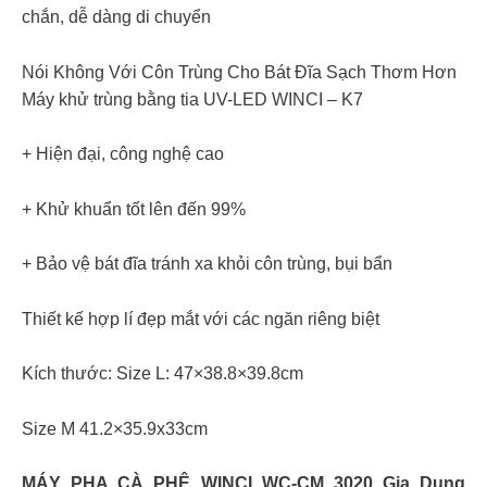
chắn, dễ dàng di chuyển
Nói Không Với Côn Trùng Cho Bát Đĩa Sạch Thơm Hơn
Máy khử trùng bằng tia UV-LED WINCI – K7
+ Hiện đại, công nghệ cao
+ Khử khuẩn tốt lên đến 99%
+ Bảo vệ bát đĩa tránh xa khỏi côn trùng, bụi bẩn
Thiết kế hợp lí đẹp mắt với các ngăn riêng biệt
Kích thước: Size L: 47×38.8×39.8cm
Size M 41.2×35.9x33cm
MÁY PHA CÀ PHÊ WINCI WC-CM 3020 Gia Dụng