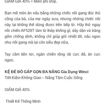
GIẢM GIÁ 40% + Miễn phí ship.
Bạn mê món ăn nấu bằng những chiêc nồi gang đúc thủ
công của bà, của mẹ ngày xưa, nhưng những chiếc nồi
này lại không thể dùng được trên bếp từ. Hãy thử ngay
nồi chiên AF528T làm từ thép không gì, dày dặn và tráng
gốm chống dính, không chỉ giúp giữ nhiệt tốt, nấu ngon
như nồi gang mà lại còn siêu đẹp nữa.
Tay cầm tiện lợi, ngăn chiên rộng rãi cực đã, ăn cực
ngon.
KỆ ĐỂ ĐỒ GẤP GỌN ĐA NĂNG Gia Dụng Winci
Tiết Kiệm Không Gian – Nâng Tầm Cuộc Sống
GIẢM GIÁ 40%
️ Thiết Kế Thông Minh