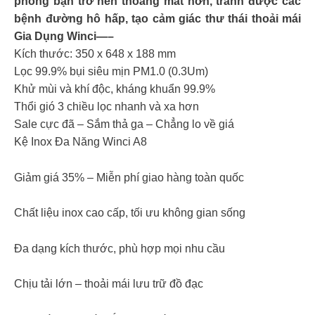
phòng bạn trở nên thoáng mát hơn, tránh được các
bệnh đường hô hấp, tạo cảm giác thư thái thoải mái
Gia Dụng Winci—–
Kích thước: 350 x 648 x 188 mm
Lọc 99.9% bụi siêu mịn PM1.0 (0.3Um)
Khử mùi và khí độc, kháng khuẩn 99.9%
Thổi gió 3 chiều lọc nhanh và xa hơn
Sale cực đã – Sắm thả ga – Chẳng lo về giá
Kệ Inox Đa Năng Winci A8
Giảm giá 35% – Miễn phí giao hàng toàn quốc
Chất liệu inox cao cấp, tối ưu không gian sống
Đa dạng kích thước, phù hợp mọi nhu cầu
Chịu tải lớn – thoải mái lưu trữ đồ đạc