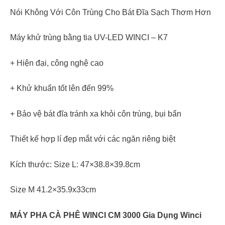
Nói Không Với Côn Trùng Cho Bát Đĩa Sạch Thơm Hơn
Máy khử trùng bằng tia UV-LED WINCI – K7
+ Hiện đại, công nghệ cao
+ Khử khuẩn tốt lên đến 99%
+ Bảo vệ bát đĩa tránh xa khỏi côn trùng, bụi bẩn
Thiết kế hợp lí đẹp mắt với các ngăn riêng biệt
Kích thước: Size L: 47×38.8×39.8cm
Size M 41.2×35.9x33cm
MÁY PHA CÀ PHÊ WINCI CM 3000 Gia Dụng Winci