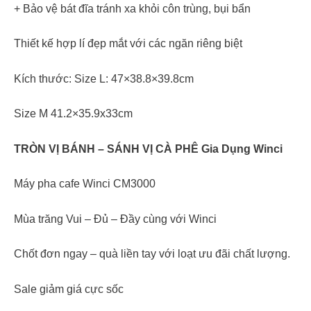
+ Bảo vệ bát đĩa tránh xa khỏi côn trùng, bụi bẩn
Thiết kế hợp lí đẹp mắt với các ngăn riêng biệt
Kích thước: Size L: 47×38.8×39.8cm
Size M 41.2×35.9x33cm
TRÒN VỊ BÁNH – SÁNH VỊ CÀ PHÊ Gia Dụng Winci
Máy pha cafe Winci CM3000
Mùa trăng Vui – Đủ – Đầy cùng với Winci
Chốt đơn ngay – quà liền tay với loạt ưu đãi chất lượng.
Sale giảm giá cực sốc