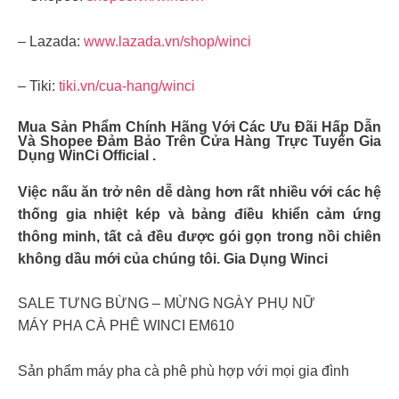
– Lazada:
www.lazada.vn/shop/winci
– Tiki:
tiki.vn/cua-hang/winci
Mua Sản Phẩm Chính Hãng Với Các Ưu Đãi Hấp Dẫn
Và Shopee Đảm Bảo Trên Cửa Hàng Trực Tuyến Gia
Dụng WinCi Official .
Việc nấu ăn trở nên dễ dàng hơn rất nhiều với các hệ
thống gia nhiệt kép và bảng điều khiển cảm ứng
thông minh, tất cả đều được gói gọn trong nồi chiên
không dầu mới của chúng tôi. Gia Dụng Winci
SALE TƯNG BỪNG – MỪNG NGÀY PHỤ NỮ
MÁY PHA CÀ PHÊ WINCI EM610
Sản phẩm máy pha cà phê phù hợp với mọi gia đình