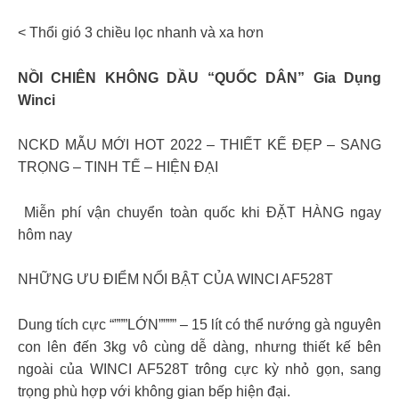
< Thổi gió 3 chiều lọc nhanh và xa hơn
NỒI CHIÊN KHÔNG DẦU “QUỐC DÂN” Gia Dụng
Winci
NCKD MẪU MỚI HOT 2022 – THIẾT KẾ ĐẸP – SANG
TRỌNG – TINH TẾ – HIỆN ĐẠI
️ Miễn phí vận chuyển toàn quốc khi ĐẶT HÀNG ngay
hôm nay
NHỮNG ƯU ĐIỂM NỔI BẬT CỦA WINCI AF528T
Dung tích cực “”””LỚN”””” – 15 lít có thể nướng gà nguyên
con lên đến 3kg vô cùng dễ dàng, nhưng thiết kế bên
ngoài của WINCI AF528T trông cực kỳ nhỏ gọn, sang
trọng phù hợp với không gian bếp hiện đại.