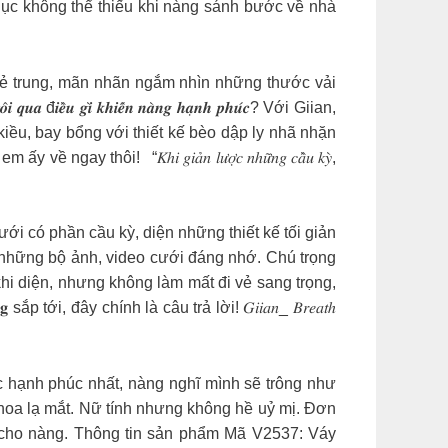
phục không thể thiếu khi nàng sánh bước về nhà
ế rất trẻ trung, mãn nhãn ngắm nhìn những thước vải
𝒓𝒐̂𝒊 𝒒𝒖𝒂 đ𝒊𝒆̂̀𝒖 𝒈𝒊̀ 𝒌𝒉𝒊𝒆̂́𝒏 𝒏𝒂̀𝒏𝒈 𝒉𝒂̣𝒏𝒉 𝒑𝒉𝒖́𝒄? Với Giian,
iều, bay bổng với thiết kế bèo dập ly nhã nhặn
 em ấy về ngay thôi!
“𝐾ℎ𝑖 𝑔𝑖𝑎̉𝑛 𝑙𝑢̛𝑜̛̣𝑐 𝑛ℎ𝑢̛̃𝑛𝑔 𝑐𝑎̂̀𝑢 𝑘𝑦̀,
áy cưới có phần cầu kỳ, diện những thiết kế tối giản
 những bộ ảnh, video cưới đáng nhớ. Chú trọng
i diện, nhưng không làm mất đi vẻ sang trọng,
tới, đây chính là câu trả lời! 𝐺𝑖𝑖𝑎𝑛_ 𝐵𝑟𝑒𝑎𝑡ℎ
hững khoảng khắc hạnh phúc nhất, nàng nghĩ mình sẽ trông như
 hoa lạ mắt. Nữ tính nhưng không hề uỷ mị. Đơn
n cho nàng. Thông tin sản phẩm Mã V2537: Váy