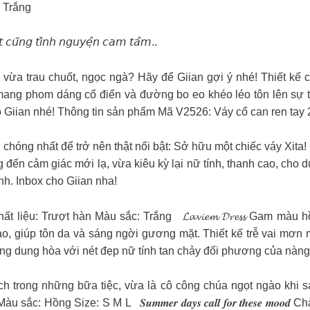
: Trắng
𝘶́𝘵 𝘤𝘶̃𝘯𝘨 𝘵𝘪̀𝘯𝘩 𝘯𝘨𝘶𝘺𝘦̣̂𝘯 𝘤𝘢𝘮 𝘵𝘢̂𝘮..
i vừa trau chuốt, ngọc ngà? Hãy để Giian gợi ý nhé! Thiết kế
ng mang phom dáng cổ điển và đường bo eo khéo léo tôn lên sự 
o Giian nhé! Thông tin sản phẩm Mã V2526: Váy cổ can ren tay 
𝐚𝐧 Cách nhanh chóng nhất để trở nên thật nổi bật: Sở hữu một chiếc váy
g đến cảm giác mới lạ, vừa kiêu kỳ lại nữ tính, thanh cao, ch
ình. Inbox cho Giian nha!
ất liệu: Trượt hàn Màu sắc: Trắng
𝓛𝓪𝓿𝓲𝓮𝓶 𝓓𝓻𝓮𝓼𝓼 Gam
t hoàn hảo, giúp tôn da và sáng ngời gương mặt. Thiết kế trễ vai 
ọng dung hòa với nét đẹp nữ tính tan chảy đối phương của nàng
 thanh lịch trong những bữa tiệc, vừa là cô công chúa ngọt ngào 
Màu sắc: Hồng Size: S M L
𝑺𝒖𝒎𝒎𝒆𝒓 𝒅𝒂𝒚𝒔 𝒄𝒂𝒍𝒍 𝒇𝒐𝒓 𝒕𝒉𝒆