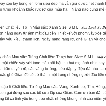
 váy xòe tay bồng lên form siêu đẹp mà vẫn giữ được nét thanh 
g từng khoảnh khắc rực rỡ của mùa hạ. . Nàng nào cũng mê ch
en Chất liệu: Tơ in Màu sắc: Xanh Size: S M L
𝒀𝒐𝒖 𝑳𝒐𝒐𝒌 𝑺𝒐 
ồn nàng ngay từ ánh mắt đầu tiên Thiết kế với phom váy xòe dễ 
 đầy yêu kiều, thanh lịch. Ngày nắng rạng rỡ, ghé Giian và c
 chéo Màu sắc: Trắng Chất liệu: Trượt hàn Size: S M L
𝑴𝒐̣̂𝒕 𝒄
 cho mình một chiếc váy với tone màu nổi bật thu hút mọi ánh nhìn 
ai trần quyền rũ, sắc vàng tơ óng, bèo dập ly điệu đà như tia 
hoặc ghé Giian để có trở thành một trong những người đầu tiê
 dập li Chất liệu: Tơ óng Màu sắc: Vàng, Xanh bơ, Tím, Hồng
on gái đứng sau các bộ sưu tập của Giian. Cảm ơn bạn đã lu
ng tất cả tình yêu trong trẻo nhất, những khung hình của niềm y