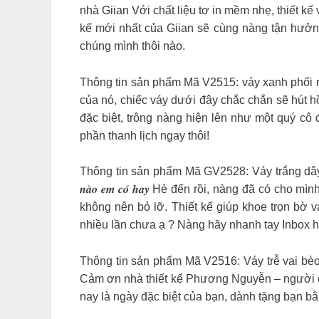
nhà Giian Với chất liệu tơ in mềm nhẹ, thiết kế
kế mới nhất của Giian sẽ cùng nàng tận hưởn
chúng mình thôi nào.
Thông tin sản phẩm Mã V2515: váy xanh phối r
của nó, chiếc váy dưới đây chắc chắn sẽ hút h
đặc biệt, trông nàng hiện lên như một quý cô
phần thanh lịch ngay thôi!
Thông tin sản phẩm Mã GV2528: Váy trắng dây
𝒏𝒂̀𝒐 𝒆𝒎 𝒄𝒐́ 𝒉𝒂𝒚 Hè đến rồi, nàng đã có
không nên bỏ lỡ. Thiết kế giúp khoe trọn bờ v
nhiều lần chưa ạ ? Nàng hãy nhanh tay Inbox 
Thông tin sản phẩm Mã V2516: Váy trễ vai bèo
Cảm ơn nhà thiết kế Phương Nguyễn – người c
nay là ngày đặc biệt của bạn, dành tặng bạn bằ