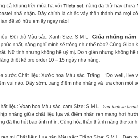
𝑎̆̀𝑛𝑔 𝑒𝑚 Bừng sáng cả khung trời mùa hạ với 𝗧𝗶𝗹𝗲𝘁𝗮 𝘀𝗲𝘁, nàng đã
astel nhã nhặn. Đây chính là chiếc váy thần thánh mà mọi c
iian để sở hữu em ấy ngay nào!
liệu: Đũi thô Màu sắc: Xanh Size: S M L
𝗚𝗶𝘂̛̃𝗮 𝗻𝗵𝘂̛̃𝗻𝗴 𝗻𝗮̆𝗺 
khắc hạnh phúc nhất, nàng nghĩ mình sẽ trông như thế nào? Cùng Gii
 mắt. Nữ tính nhưng không hề uỷ mị. Đơn giản nhưng không hề n
àng thiết kế pre order 10 – 15 ngày nha nàng.
oa xước Chất liệu: Xước hoa Màu sắc: Trắng
“Do well, live w
ềm vui nào. Dậy sớm, trang điểm nhẹ nhàng và lựa chọn một set
ất liệu: Voan hoa Màu sắc: cam Size: S M L
𝑌𝑜𝑢 𝑙𝑜𝑜𝑘 𝑠𝑜 𝑏𝑒
hịp nhàng giữa chất liệu lụa và điểm nhấn ren mang hơi hướng
ắng đã thu hút bao ánh nhìn. Cùng hóa thân thành nàng thơ xinh
ren mi Chất liệu: Lụa hàn Màu sắc: Trắng Size: S M L
Đẹp mê 