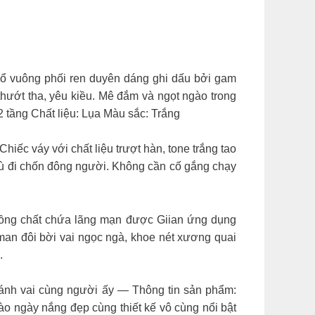
 cổ vuông phối ren duyên dáng ghi dấu bởi gam
thướt tha, yêu kiều. Mê đắm và ngọt ngào trong
2 tầng Chất liệu: Lụa Màu sắc: Trắng
 Xita! Chiếc váy với chất liệu trượt hàn, tone trắng tao
o dù đi chốn đông người. Không cần cố gắng chạy
 màu hồng chất chứa lãng mạn được Giian ứng dụng
mơn man đôi bời vai ngọc ngà, khoe nét xương quai
.
khi sánh vai cùng người ấy — Thông tin sản phẩm:
𝒆 𝒎𝒐𝒐𝒅 Chào ngày nắng đẹp cùng thiết kế vô cùng nổi bật