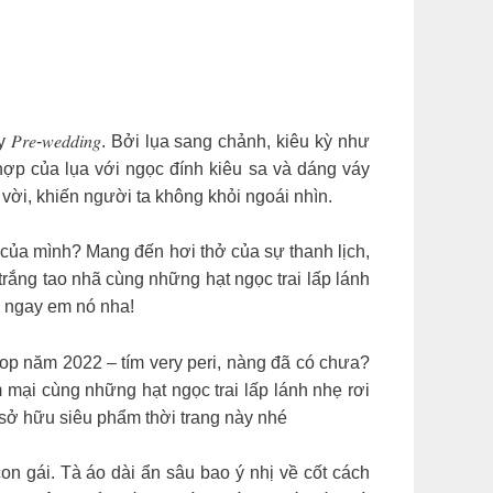
𝑒-𝑤𝑒𝑑𝑑𝑖𝑛𝑔. Bởi lụa sang chảnh, kiêu kỳ như
 kết hợp của lụa với ngọc đính kiêu sa và dáng váy
t vời, khiến người ta không khỏi ngoái nhìn.
 của mình? Mang đến hơi thở của sự thanh lịch,
trắng tao nhã cùng những hạt ngọc trai lấp lánh
ck ngay em nó nha!
g top năm 2022 – tím very peri, nàng đã có chưa?
mại cùng những hạt ngọc trai lấp lánh nhẹ rơi
 sở hữu siêu phẩm thời trang này nhé
i con gái. Tà áo dài ẩn sâu bao ý nhị về cốt cách