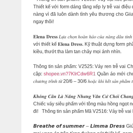
Thiết kế với form dáng tầng xếp ly trễ vai điệu
nàng vì đã luôn dành tình yêu thương cho Gii
ngay thôi!
𝐄𝐥𝐞𝐧𝐚 𝐃𝐫𝐞𝐬𝐬 𝐿𝑢̛̣𝑎 𝑐ℎ𝑜̣𝑛 ℎ𝑜𝑎̀𝑛 ℎ𝑎̉𝑜 𝑐𝑢
với thiết kế 𝐄𝐥𝐞𝐧𝐚 𝐃𝐫𝐞𝐬𝐬. Kỹ thuật dựng
kiều, thướt tha làm tan chảy mọi ánh nhìn.
Thông tin sản phẩm: V2525: Váy ren trễ vai Ch
cập:
shopee.vn?7KIrCdw6R1
Quần áo mới cho NEWBUYER chỉ
𝑐ℎ𝑢̛𝑜̛𝑛𝑔 𝑡𝑟𝑖̀𝑛ℎ 𝑡𝑢̛̀ 20/6 – 30/6 ℎ𝑜𝑎̣̆𝑐 𝑘ℎ𝑖 ℎ𝑒̂́𝑡 𝑠𝑎̉𝑛 𝑝ℎ𝑎̂̉𝑚 𝑡𝑢̀𝑦 𝑣
𝑲𝒉𝒐̂𝒏𝒈 𝑪𝒂̂̀𝒏 𝑳𝒂̀ 𝑵𝒂̆́𝒏𝒈 𝑵𝒉𝒖̛𝒏𝒈 𝑽𝒂̂̃𝒏
Chiếc váy siêu phẩm với tông màu hồng ngọt n
đi!
Thông tin sản phẩm Mã V2516: Váy trễ vai b
𝘽𝙧𝙚𝙖𝙩𝙝𝙚 𝙤𝙛 𝙨𝙪𝙢𝙢𝙚𝙧 – 𝙇𝙞𝙢𝙢𝙖 𝘿