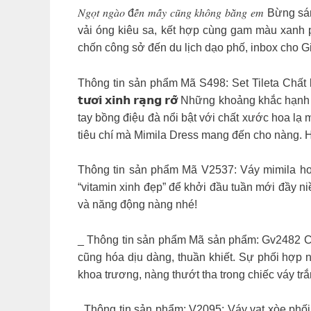
𝑁𝑔𝑜̣𝑡 𝑛𝑔𝑎̀𝑜 đ𝑒̂́𝑛 𝑚𝑎̂́𝑦 𝑐𝑢̃𝑛𝑔 𝑘ℎ𝑜̂𝑛𝑔 
vải óng kiêu sa, kết hợp cùng gam màu xanh p
chốn công sở đến du lịch dạo phố, inbox cho G
Thông tin sản phẩm Mã S498: Set Tileta Chất 
𝘁𝘂̛𝗼̛𝗶 𝘅𝗶𝗻𝗵 𝗿𝗮̣𝗻𝗴 𝗿𝗼̛̃ Những khoảng 
tay bồng điệu đà nổi bật với chất xước hoa lạ
tiêu chí mà Mimila Dress mang đến cho nàng. H
Thông tin sản phẩm Mã V2537: Váy mimila h
“vitamin xinh đẹp” để khởi đầu tuần mới đầy ni
và năng động nàng nhé!
_ Thông tin sản phẩm Mã sản phẩm: Gv2482 Ch
cũng hóa dịu dàng, thuần khiết. Sự phối hợp n
khoa trương, nàng thướt tha trong chiếc váy tr
Thông tin sản phẩm: V2095: Váy vạt xòe phối 