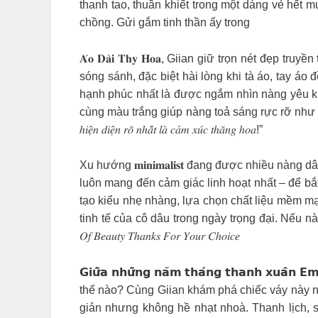
thanh tao, thuần khiết trong một dáng vẻ hết 
chồng. Gửi gắm tinh thần ấy trong
𝐀́𝐨 𝐃𝐚̀𝐢 𝐓𝐡𝐲 𝐇𝐨𝐚, Giian giữ trọn nét đẹ
sóng sánh, đặc biệt hài lòng khi tà áo, tay á
hạnh phúc nhất là được ngắm nhìn nàng yêu kiề
cùng màu trắng giúp nàng toả sáng rực rỡ như 
ℎ𝑖𝑒̣̂𝑛 𝑑𝑖𝑒̣̂𝑛 𝑟𝑜̃ 𝑛ℎ𝑎̂́𝑡 𝑙𝑎̀ 𝑐𝑎̉𝑚 𝑥𝑢́𝑐 𝑡ℎ𝑎̆𝑛𝑔 ℎ𝑜𝑎!”
Xu hướng 𝐦𝐢𝐧𝐢𝐦𝐚𝐥𝐢𝐬𝐭 đang được nhiều nàng 
luôn mang đến cảm giác linh hoạt nhất – để bắ
tạo kiểu nhẹ nhàng, lựa chọn chất liệu mềm mạ
tinh tế của cô dâu trong ngày trọng đại. Nếu nàng đan
𝑂𝑓 𝐵𝑒𝑎𝑢𝑡𝑦 𝑇ℎ𝑎𝑛𝑘𝑠 𝐹𝑜𝑟 𝑌𝑜𝑢𝑟 𝐶ℎ𝑜𝑖𝑐𝑒
𝗚𝗶𝘂̛̃𝗮 𝗻𝗵𝘂̛̃𝗻𝗴 𝗻𝗮̆𝗺 𝘁𝗵𝗮́𝗻𝗴 𝘁𝗵𝗮𝗻𝗵 𝘅𝘂
thế nào? Cùng Giian khám phá chiếc váy này nh
giản nhưng không hề nhạt nhoà. Thanh lịch, 