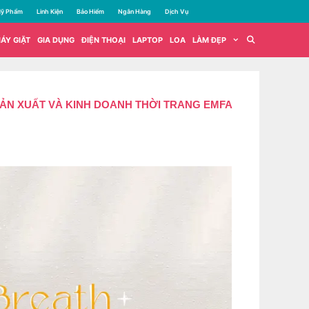
ỹ Phẩm
Linh Kiện
Bảo Hiểm
Ngân Hàng
Dịch Vụ
ÁY GIẶT
GIA DỤNG
ĐIỆN THOẠI
LAPTOP
LOA
LÀM ĐẸP
SẢN XUẤT VÀ KINH DOANH THỜI TRANG EMFA