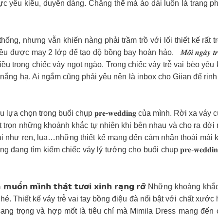
mực yêu kiều, duyên dáng. Chẳng thế mà áo dài luôn là trang 
p truyền thống, nhưng vẫn khiến nàng phải trầm trồ với lối thiết k
o đều được may 2 lớp để tạo độ bồng bay hoàn hảo.
𝑴𝒐̂̃𝒊 𝒏𝒈𝒂̀𝒚 𝒕
u trong chiếc váy ngọt ngào. Trong chiếc váy trễ vai bèo yêu k
nắng hạ. Ai ngắm cũng phải yêu nên là inbox cho Giian để rinh
dâu lựa chọn trong buổi chụp 𝐩𝐫𝐞-𝐰𝐞𝐝𝐝𝐢𝐧𝐠 của mình. Rời xa v
t trọn những khoảnh khắc tự nhiên khi bên nhau và cho ra đời
i như ren, lụa…những thiết kế mang đến cảm nhận thoải mái kh
g tìm kiếm chiếc váy lý tưởng cho buổi chụp 𝐩𝐫𝐞-𝐰𝐞𝐝𝐝𝐢𝐧𝐠 sắp 
̂𝗻 𝗘𝗺 𝗺𝘂𝗼̂́𝗻 𝗺𝗶̀𝗻𝗵 𝘁𝗵𝗮̣̂𝘁 𝘁𝘂̛𝗼̛𝗶 𝘅𝗶𝗻𝗵 𝗿𝗮̣𝗻𝗴 𝗿𝗼̛̃ N
é. Thiết kế váy trễ vai tay bồng điệu đà nổi bật với chất xước
sang trọng và hợp mốt là tiêu chí mà Mimila Dress mang đế