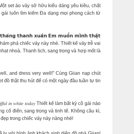
 thử hay chưa Một set áo váy sở hữu kiểu dáng yêu kiều, chất
ô gái luôn tìm kiếm Đa dạng mọi phong cách từ
𝘁𝗵𝗮́𝗻𝗴 𝘁𝗵𝗮𝗻𝗵 𝘅𝘂𝗮̂𝗻 𝗘𝗺 𝗺𝘂𝗼̂́𝗻 𝗺𝗶̀𝗻𝗵 𝘁𝗵𝗮̣̂𝘁
an khám phá chiếc váy này nhé. Thiết kế váy trễ vai
hạt nhoà. Thanh lịch, sang trọng và hợp mốt là
ell, and dress very well!” Cùng Giian nạp chút
 đồ thật thu hút để có một ngày đầu tuần tự tin
𝑢𝑡𝑖𝑓𝑓𝑢𝑙 𝑖𝑛 𝑤ℎ𝑖𝑡𝑒 𝑡𝑜𝑑𝑎𝑦 Thiết kế làm bất kỳ cô gái nào
 cổ điển, sang trọng và tinh tế. Không cầu kì,
 đẹp trong chiếc váy này nàng nhé!
ly với hình ảnh khách xinh diện đồ nhà Giian!