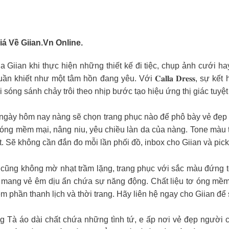
 Về Giian.vn Online.
a Giian khi thực hiện những thiết kế đi tiệc, chụp ảnh cưới hay 𝑃
uần khiết như một tâm hồn đang yêu. Với 𝐂𝐚𝐥𝐥𝐚 𝐃𝐫𝐞𝐬𝐬, sự
i sóng sánh chảy trôi theo nhịp bước tạo hiệu ứng thị giác tuyệ
ì ngày hôm nay nàng sẽ chọn trang phục nào để phô bày vẻ đẹp
 tơ óng mềm mại, nâng niu, yêu chiều làn da của nàng. Tone màu 
t. Sẽ không cần đắn đo mỗi lần phối đồ, inbox cho Giian và pi
rực rỡ, cũng không mờ nhạt trầm lặng, trang phục với sắc màu đứn
n mang vẻ êm dịu ẩn chứa sự năng động. Chất liệu tơ óng mềm 
m phần thanh lịch và thời trang. Hãy liên hệ ngay cho Giian để
ô thường Tà áo dài chất chứa những tình tứ, e ấp nơi vẻ đẹp ngườ