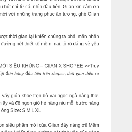
u hút chỉ từ cái nhìn đầu tiên. Giian xin cảm ơn
 mới với những trang phục ấn tượng, ghé Giian
ẹp sang trọng vượt thời gian lại khiến chúng ta phải mãn nhãn
 với đường nét thiết kế mềm mại, tỏ rõ dáng vẻ yêu
I SIÊU KHỦNG – GIIAN X SHOPEE >>Truy
 đ𝑎̂̀𝑢 𝑡𝑖𝑒̂𝑛 𝑡𝑟𝑒̂𝑛 𝑠ℎ𝑜𝑝𝑒𝑒, 𝑡ℎ𝑜̛̀𝑖 𝑔𝑖𝑎𝑛 𝑑𝑖𝑒̂̃𝑛 𝑟𝑎
 ly giúp chiếc váy giúp khoe trọn bờ vai ngọc ngà nàng thơ.
m ấy và để ngọn gió hè nâng niu mỗi bước nàng
 óng Size: S M L XL
lựa chọn siêu phẩm mới của Giian đây nàng ơi! Mềm