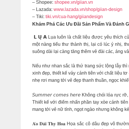
– Shopee:
shopee.vn/giian.vn
– Lazada:
www.lazada.vn/shop/giian-design
– Tiki:
tiki.vn/cua-hang/giiandesign
Khám Phá Các Ưu Đãi Sản Phẩm Và Đánh Giá
𝗟 𝗨̣ 𝗔 Lụa luôn là chất liệu được yêu thích củ
một nàng tiểu thư thành thị, lại có lúc ý nhị, th
suông dài lại càng tăng thêm vẻ đài các, áng vả
Nếu như nhan sắc là thứ trang sức lộng lẫy th
xinh đẹp, thiết kế váy cánh tiên với chất liệu
nhẹ rơi mang tới vẻ đẹp thanh thuần, ngọc khiế
𝘚𝘶𝘮𝘮𝘦𝘳 𝘤𝘰𝘮𝘦𝘴 𝘩𝘦𝘳𝘦 Không chói lóa 
Thiết kế với điểm nhấn phần tay xòe cánh tiê
mang tới vẻ nữ tính, ngọt ngào nhưng không ké
𝐀́𝐨 𝐃𝐚̀𝐢 𝐓𝐡𝐲 𝐇𝐨𝐚 Họa sắc cô dâu đẹp v