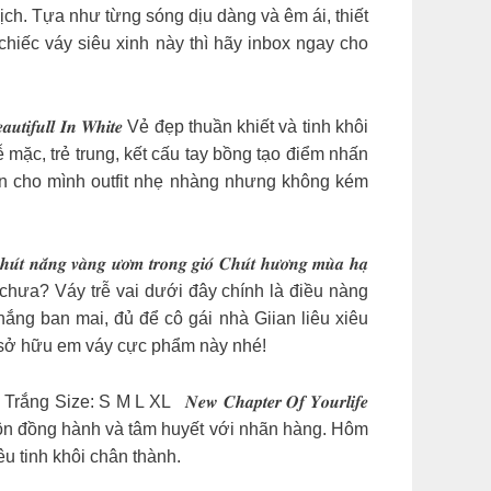
lịch. Tựa như từng sóng dịu dàng và êm ái, thiết
iếc váy siêu xinh này thì hãy inbox ngay cho
𝒆𝒂𝒖𝒕𝒊𝒇𝒖𝒍𝒍 𝑰𝒏 𝑾𝒉𝒊𝒕𝒆 Vẻ đẹp thuần khiết và tinh khôi
mặc, trẻ trung, kết cấu tay bồng tạo điểm nhấn
họn cho mình outfit nhẹ nhàng nhưng không kém
𝒖́𝒕 𝒏𝒂̆́𝒏𝒈 𝒗𝒂̀𝒏𝒈 𝒖̛𝒐̛𝒎 𝒕𝒓𝒐𝒏𝒈 𝒈𝒊𝒐́ 𝑪𝒉𝒖́𝒕 𝒉𝒖̛𝒐̛𝒏𝒈 𝒎𝒖̀𝒂 𝒉𝒂̣
hay chưa? Váy trễ vai dưới đây chính là điều nàng
nắng ban mai, đủ để cô gái nhà Giian liêu xiêu
n sở hữu em váy cực phẩm này nhé!
, Trắng Size: S M L XL
𝑵𝒆𝒘 𝑪𝒉𝒂𝒑𝒕𝒆𝒓 𝑶𝒇 𝒀𝒐𝒖𝒓𝒍𝒊𝒇𝒆
ôn đồng hành và tâm huyết với nhãn hàng. Hôm
êu tinh khôi chân thành.