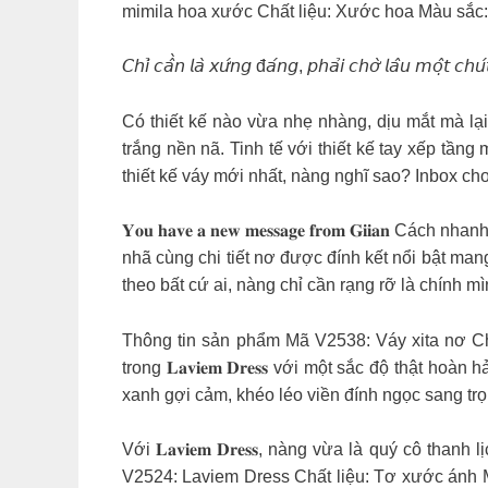
mimila hoa xước Chất liệu: Xước hoa Màu sắc
𝘊𝘩𝘪̉ 𝘤𝘢̂̀𝘯 𝘭𝘢̀ 𝘹𝘶̛́𝘯𝘨 đ𝘢́𝘯𝘨, 𝘱𝘩𝘢̉𝘪 𝘤𝘩𝘰̛̀ 𝘭𝘢̂𝘶 𝘮𝘰̣̂𝘵 𝘤𝘩
Có thiết kế nào vừa nhẹ nhàng, dịu mắt mà lạ
trắng nền nã. Tinh tế với thiết kế tay xếp tầ
thiết kế váy mới nhất, nàng nghĩ sao? Inbox ch
𝐘𝐨𝐮 𝐡𝐚𝐯𝐞 𝐚 𝐧𝐞𝐰 𝐦𝐞𝐬𝐬𝐚𝐠𝐞 𝐟𝐫𝐨𝐦 𝐆𝐢
nhã cùng chi tiết nơ được đính kết nổi bật man
theo bất cứ ai, nàng chỉ cần rạng rỡ là chính m
Thông tin sản phẩm Mã V2538: Váy xita nơ Ch
trong 𝐋𝐚𝐯𝐢𝐞𝐦 𝐃𝐫𝐞𝐬𝐬 với một sắc độ thậ
xanh gợi cảm, khéo léo viền đính ngọc sang tr
Với 𝐋𝐚𝐯𝐢𝐞𝐦 𝐃𝐫𝐞𝐬𝐬, nàng vừa là quý cô
V2524: Laviem Dress Chất liệu: Tơ xước ánh 