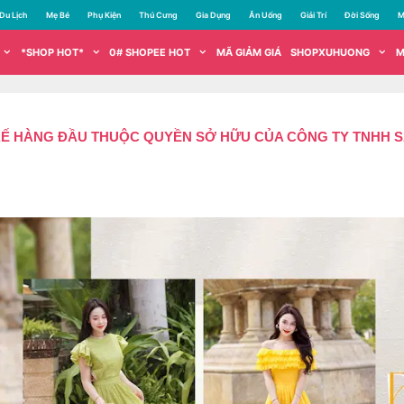
Du Lịch
Mẹ Bé
Phụ Kiện
Thú Cưng
Gia Dụng
Ăn Uống
Giải Trí
Đời Sống
M
*SHOP HOT*
0# SHOPEE HOT
MÃ GIẢM GIÁ
SHOPXUHUONG
M
 KẾ HÀNG ĐẦU THUỘC QUYỀN SỞ HỮU CỦA CÔNG TY TNHH 