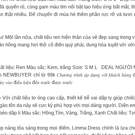
 đà quyến rũ, cùng gam màu tím nổi bật tạo hiệu ứng bắt mắt, th
an thật nhiều. Để chuyến đi mùa hè thêm phần rực rỡ và tươi
̉𝑎 𝑛𝑎̀𝑛𝑔 𝑑𝑎̂𝑢 𝑡𝑖𝑛ℎ 𝑡𝑒̂́ Một lần nữa, chất liệu ren hiện thân của vẻ đ
 form phần hông mang hơi thở cổ điển quý phái, dung hòa tuyệt vời
ất liệu: Ren Màu sắc: Kem, trắng Size: S M L
DEAL NGƯỜI MỚ
 từ 99k 𝐶ℎ𝑢̛𝑜̛𝑛𝑔 𝑡𝑟𝑖̀𝑛ℎ 𝑎́𝑝 𝑑𝑢̣𝑛𝑔 𝑣𝑜̛́𝑖 𝑘ℎ𝑎́𝑐ℎ ℎ𝑎̀𝑛𝑔 đ𝑎̣̆𝑡 đ𝑜̛𝑛 ℎ𝑎̀𝑛𝑔
̀𝑜 đ𝑖𝑒̂̀𝑢 𝑘𝑖𝑒̣̂𝑛 đ𝑒̂́𝑛 𝑡𝑟𝑢̛𝑜̛́𝑐 đ𝑢̛𝑜̛̣𝑐 𝑡𝑟𝑢̛𝑜̛́𝑐
 𝑪𝒖̛́ 𝑪𝒉𝒐́𝒊 𝑪𝒉𝒂𝒏𝒈 Với chất liệu tơ óng cao cấp, thiết kế trễ vai dập
gào tôn da này sẽ cực kỳ phù hợp với mọi dáng người. Diện e
èo dập li Màu sắc: Hồng,Tím, Vàng, Trắng, Xanh Chất liệu: Tơ
𝙧𝙚𝙨𝙨 Giúp nàng tỏa sáng trong mọi điểm, Limma Dress chính là 