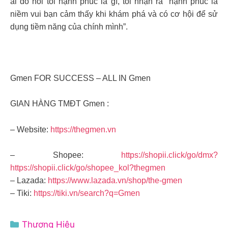
ai đó hỏi tôi hạnh phúc là gì, tôi nhận ra “hạnh phúc là
niềm vui bạn cảm thấy khi khám phá và có cơ hội để sử
dụng tiềm năng của chính mình”.
Gmen FOR SUCCESS – ALL IN Gmen
GIAN HÀNG TMĐT Gmen :
– Website:
https://thegmen.vn
– Shopee:
https://shopii.click/go/dmx?
https://shopii.click/go/shopee_kol?thegmen
– Lazada:
https://www.lazada.vn/shop/the-gmen
– Tiki:
https://tiki.vn/search?q=Gmen
Danh
Thương Hiệu