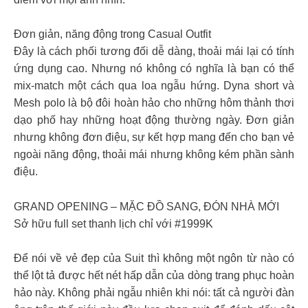
Đơn giản, năng động trong Casual Outfit
Đây là cách phối tương đối dễ dàng, thoải mái lại có tính
ứng dụng cao. Nhưng nó không có nghĩa là bạn có thể
mix-match một cách qua loa ngẫu hứng. Dyna short và
Mesh polo là bộ đôi hoàn hảo cho những hôm thảnh thơi
dạo phố hay những hoạt động thường ngày. Đơn giản
nhưng không đơn điệu, sự kết hợp mang đến cho bạn vẻ
ngoài năng động, thoải mái nhưng không kém phần sành
điệu.
GRAND OPENING – MẶC ĐỒ SANG, ĐÓN NHÀ MỚI
Sở hữu full set thanh lịch chỉ với #1999K
Để nói về vẻ đẹp của Suit thì không một ngôn từ nào có
thể lột tả được hết nét hấp dẫn của dòng trang phục hoàn
hảo này. Không phải ngẫu nhiên khi nói: tất cả người đàn