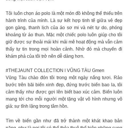
Tôi luôn chọn áo polo là một món đồ không thể thiếu trên
hành trình của mình. Là sự kết hợp tinh tế giữa vẻ đẹp
gọn gàng, thanh lịch của áo sơ mi và nét tự do, phóng
khoáng từ áo thun. Mặc một chiếc polo luôn giúp cho tôi
giữ được sự thoải mái khi mải mê hoạt động mà vẫn cảm
thấy tự tin trong mọi hoàn cảnh. Nhờ đó mà chuyến đi
khám phá của tôi trở nên dễ dàng hơn.
#THEJAUNT COLLECTION l VŨNG TÀU Gmen
Vũng Tàu chào đón tôi trong một ngày nắng tươi. Rảo
bước trên bãi biển xinh đẹp, đứng trước biển bao la, tôi
cảm thấy như được gợi lên biết bao xúc cảm. Biển luôn
mang tới cho mỗi người một tặng vật vô hình nhưng vô
giá: sự tĩnh lặng trong tâm hồn.
Tìm về biển gần như đã trở thành một khát khao bản
năng, như là nơi tôi có thể thỏa thuê thể hiện những cung