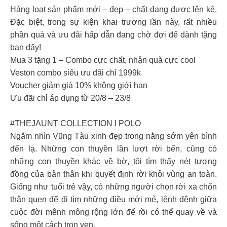
Hàng loạt sản phẩm mới – đẹp – chất đang được lên kệ.
Đặc biệt, trong sự kiện khai trương lần này, rất nhiều
phần quà và ưu đãi hấp dẫn đang chờ đợi để dành tặng
bạn đấy!
Mua 3 tặng 1 – Combo cực chất, nhận quà cực cool
Veston combo siêu ưu đãi chỉ 1999k
Voucher giảm giá 10% không giới hạn
Ưu đãi chỉ áp dụng từ 20/8 – 23/8
#THEJAUNT COLLECTION l POLO
Ngắm nhìn Vũng Tàu xinh đẹp trong nắng sớm yên bình
đến lạ. Những con thuyền lần lượt rời bến, cũng có
những con thuyền khác về bờ, tôi tìm thấy nét tương
đồng của bản thân khi quyết định rời khỏi vùng an toàn.
Giống như tuổi trẻ vậy, có những người chọn rời xa chốn
thân quen để đi tìm những điều mới mẻ, lênh đênh giữa
cuộc đời mênh mông rộng lớn để rồi có thể quay về và
sống một cách trọn vẹn.