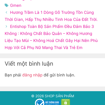
mục
Thẻ
Gmen
Hương Trầm Là 1 Dòng Gỗ Trường Tồn Cùng
Thời Gian, Hấp Thụ Nhiều Tinh Hoa Của Đất Trời.
Entishop Toàn Bộ Sản Phẩm Đều Đảm Bảo 3
Không : Không Chất Bảo Quản – Không Hương
Liệu Tạo Mùi – Không Hoá Chất Gây Hại Nên Phù
Hợp Với Cả Phụ Nữ Mang Thai Và Trẻ Em
Viết một bình luận
Bạn phải
đăng nhập
để gửi bình luận.
© 2026 SHOP SẢN PHẨM