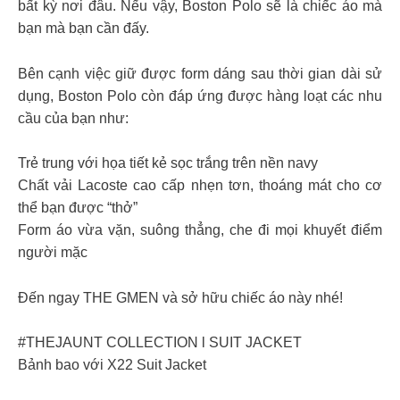
bất kỳ nơi đâu. Nếu vậy, Boston Polo sẽ là chiếc áo mà
bạn mà bạn cần đấy.
Bên cạnh việc giữ được form dáng sau thời gian dài sử
dụng, Boston Polo còn đáp ứng được hàng loạt các nhu
cầu của bạn như:
Trẻ trung với họa tiết kẻ sọc trắng trên nền navy
Chất vải Lacoste cao cấp nhẹn tơn, thoáng mát cho cơ
thể bạn được “thở”
Form áo vừa vặn, suông thẳng, che đi mọi khuyết điểm
người mặc
Đến ngay THE GMEN và sở hữu chiếc áo này nhé!
#THEJAUNT COLLECTION l SUIT JACKET
Bảnh bao với X22 Suit Jacket