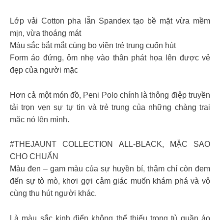
Lớp vải Cotton pha lẫn Spandex tạo bề mặt vừa mềm
mịn, vừa thoáng mát
Màu sắc bắt mắt cùng bo viền trẻ trung cuốn hút
Form áo đứng, ôm nhẹ vào thân phát họa lên được vẻ
đẹp của người mặc
Hơn cả một món đồ, Peni Polo chính là thông điệp truyền
tải trọn vẹn sự tự tin và trẻ trung của những chàng trai
mặc nó lên mình.
#THEJAUNT COLLECTION ALL-BLACK, MẶC SAO
CHO CHUẨN
Màu đen – gam màu của sự huyền bí, thậm chí còn đem
đến sự tò mò, khơi gợi cảm giác muốn khám phá và vô
cùng thu hút người khác.
Là màu sắc kinh điển không thể thiếu trong tủ quần áo