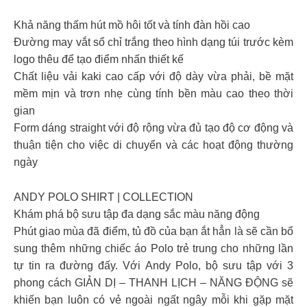
Khả năng thấm hút mồ hôi tốt và tính đàn hồi cao
Đường may vắt sổ chỉ trắng theo hình dạng túi trước kèm
logo thêu để tạo điểm nhấn thiết kế
Chất liệu vải kaki cao cấp với độ dày vừa phải, bề mặt
mềm mịn và trơn nhẹ cùng tính bền màu cao theo thời
gian
Form dáng straight với độ rộng vừa đủ tạo độ cơ động và
thuận tiện cho việc di chuyển và các hoạt động thường
ngày
ANDY POLO SHIRT | COLLECTION
Khám phá bộ sưu tập đa dạng sắc màu năng động
Phút giao mùa đã điểm, tủ đồ của bạn ắt hẳn là sẽ cần bổ
sung thêm những chiếc áo Polo trẻ trung cho những lần
tự tin ra đường đấy. Với Andy Polo, bộ sưu tập với 3
phong cách GIẢN DỊ – THANH LỊCH – NĂNG ĐỘNG sẽ
khiến bạn luôn có vẻ ngoài ngất ngây mỗi khi gặp mặt