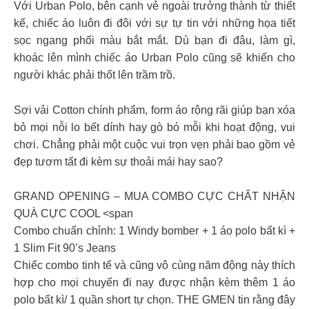
Với Urban Polo, bên cạnh vẻ ngoài trưởng thành từ thiết
kế, chiếc áo luôn đi đôi với sự tự tin với những họa tiết
sọc ngang phối màu bắt mắt. Dù bạn đi đâu, làm gì,
khoác lên mình chiếc áo Urban Polo cũng sẽ khiến cho
người khác phải thốt lên trầm trồ.
Sợi vải Cotton chính phẩm, form áo rộng rãi giúp bạn xóa
bỏ mọi nỗi lo bết dính hay gò bó mỗi khi hoạt động, vui
chơi. Chẳng phải một cuộc vui trọn vẹn phải bao gồm vẻ
đẹp tươm tất đi kèm sự thoải mái hay sao?
GRAND OPENING – MUA COMBO CỰC CHẤT NHẬN
QUÀ CỰC COOL️ <span
Combo chuẩn chỉnh: 1 Windy bomber + 1 áo polo bất kì +
1 Slim Fit 90’s Jeans
Chiếc combo tinh tế và cũng vô cùng năm động này thích
hợp cho mọi chuyến đi nay được nhận kèm thêm 1 áo
polo bất kì/ 1 quần short tự chọn. THE GMEN tin rằng đây