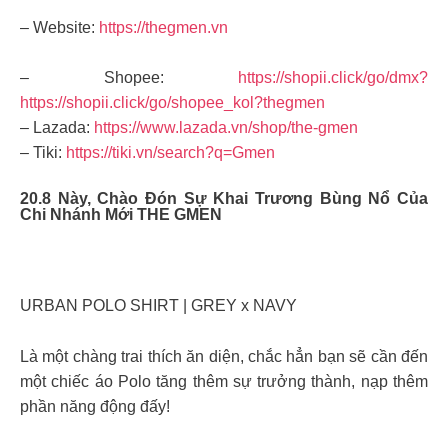
– Website:
https://thegmen.vn
– Shopee:
https://shopii.click/go/dmx?
https://shopii.click/go/shopee_kol?thegmen
– Lazada:
https://www.lazada.vn/shop/the-gmen
– Tiki:
https://tiki.vn/search?q=Gmen
20.8 Này, Chào Đón Sự Khai Trương Bùng Nổ Của
Chi Nhánh Mới THE GMEN
URBAN POLO SHIRT | GREY x NAVY
Là một chàng trai thích ăn diện, chắc hẳn bạn sẽ cần đến
một chiếc áo Polo tăng thêm sự trưởng thành, nạp thêm
phần năng động đấy!