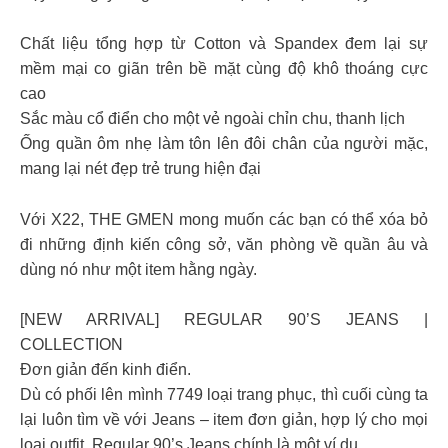
Chất liệu tổng hợp từ Cotton và Spandex đem lại sự
mềm mại co giãn trên bề mặt cùng độ khô thoáng cực
cao
Sắc màu cổ điển cho một vẻ ngoài chỉn chu, thanh lịch
Ống quần ôm nhẹ làm tôn lên đôi chân của người mặc,
mang lại nét đẹp trẻ trung hiện đại
Với X22, THE GMEN mong muốn các bạn có thể xóa bỏ
đi những định kiến công sở, văn phòng về quần âu và
dùng nó như một item hằng ngày.
[NEW ARRIVAL] REGULAR 90’S JEANS |
COLLECTION
Đơn giản đến kinh điển.
Dù có phối lên mình 7749 loại trang phục, thì cuối cùng ta
lại luôn tìm về với Jeans – item đơn giản, hợp lý cho mọi
loại outfit. Regular 90’s Jeans chính là một ví dụ.