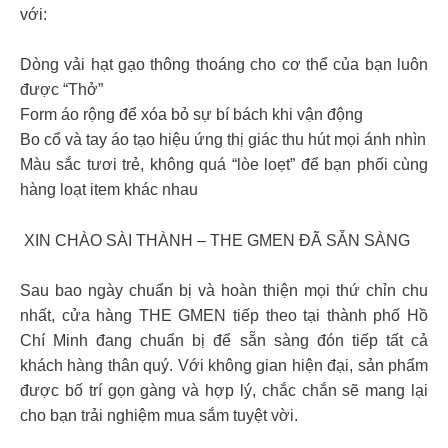
với:
Dòng vải hạt gạo thông thoáng cho cơ thể của bạn luôn
được “Thở”
Form áo rộng để xóa bỏ sự bí bách khi vận động
Bo cổ và tay áo tạo hiệu ứng thị giác thu hút mọi ánh nhìn
Màu sắc tươi trẻ, không quá “lòe loẹt” để bạn phối cùng
hàng loạt item khác nhau
️ XIN CHÀO SÀI THÀNH – THE GMEN ĐÃ SẴN SÀNG
Sau bao ngày chuẩn bị và hoàn thiện mọi thứ chỉn chu
nhất, cửa hàng THE GMEN tiếp theo tại thành phố Hồ
Chí Minh đang chuẩn bị để sẵn sàng đón tiếp tất cả
khách hàng thân quý. Với không gian hiện đại, sản phẩm
được bố trí gọn gàng và hợp lý, chắc chắn sẽ mang lại
cho bạn trải nghiệm mua sắm tuyệt vời.