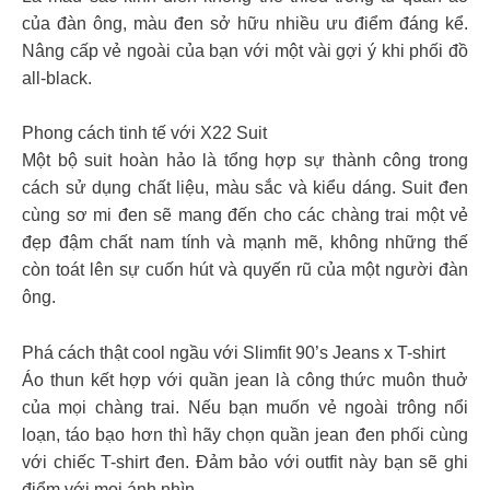
của đàn ông, màu đen sở hữu nhiều ưu điểm đáng kể.
Nâng cấp vẻ ngoài của bạn với một vài gợi ý khi phối đồ
all-black.
Phong cách tinh tế với X22 Suit
Một bộ suit hoàn hảo là tổng hợp sự thành công trong
cách sử dụng chất liệu, màu sắc và kiểu dáng. Suit đen
cùng sơ mi đen sẽ mang đến cho các chàng trai một vẻ
đẹp đậm chất nam tính và mạnh mẽ, không những thế
còn toát lên sự cuốn hút và quyến rũ của một người đàn
ông.
Phá cách thật cool ngầu với Slimfit 90’s Jeans x T-shirt
Áo thun kết hợp với quần jean là công thức muôn thuở
của mọi chàng trai. Nếu bạn muốn vẻ ngoài trông nổi
loạn, táo bạo hơn thì hãy chọn quần jean đen phối cùng
với chiếc T-shirt đen. Đảm bảo với outfit này bạn sẽ ghi
điểm với mọi ánh nhìn.