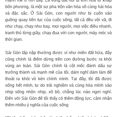
mạnh mẽ ở nơi đây. Là vùng đất hội tụ tinh hoa từ khắp
bốn phương, là một sự pha trộn văn hóa vô cùng hài hòa
và đặc sắc. Ở Sài Gòn, con người như bị cuốn vào
guồng quay liên tục của cuộc sống, tất cả đều vội vã, đi
như chạy, chạy như bay, mọi người, mọi việc điều nhanh,
tranh thủ từng giây, chạy đua với con người, máy móc và
thời gian.
Sài Gòn tấp nập thường được ví như miền đất hứa, đây
cũng chính là điểm dừng trên con đường bước ra khỏi
vùng an toàn. Sài Gòn chính là cột mốc đánh dấu sự
trưởng thành và mạnh mẽ của tôi, dám nghĩ dám làm để
thoát ra khỏi vỏ kén chính mình. Tại đây, tôi đã được
sống hết mình, tự do trải nghiệm và cùng hòa mình vào
nhịp sống nhộn nhịp, xô bồ, chẳng lúc nào ngơi nghỉ.
Đến với Sài Gòn để tôi thấy có thêm động lực, cảm nhận
thêm nhiều ý nghĩa của cuộc sống