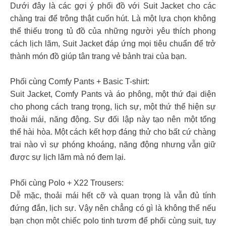
Dưới đây là các gợi ý phối đồ với Suit Jacket cho các
chàng trai để trông thật cuốn hút. Là một lựa chọn không
thể thiếu trong tủ đồ của những người yêu thích phong
cách lịch lãm, Suit Jacket đáp ứng mọi tiêu chuẩn để trở
thành món đồ giúp tân trang vẻ bảnh trai của bạn.
Phối cùng Comfy Pants + Basic T-shirt:
Suit Jacket, Comfy Pants và áo phông, một thứ đại diện
cho phong cách trang trọng, lịch sự, một thứ thể hiện sự
thoải mái, năng động. Sự đối lập này tạo nên một tổng
thể hài hòa. Một cách kết hợp đáng thử cho bất cứ chàng
trai nào vì sự phóng khoáng, năng động nhưng vẫn giữ
được sự lịch lãm mà nó đem lại.
Phối cùng Polo + X22 Trousers:
Dễ mặc, thoải mái hết cỡ và quan trọng là vẫn đủ tính
đứng đắn, lịch sự. Vậy nên chẳng có gì là không thể nếu
bạn chọn một chiếc polo tinh tươm để phối cùng suit, tuy