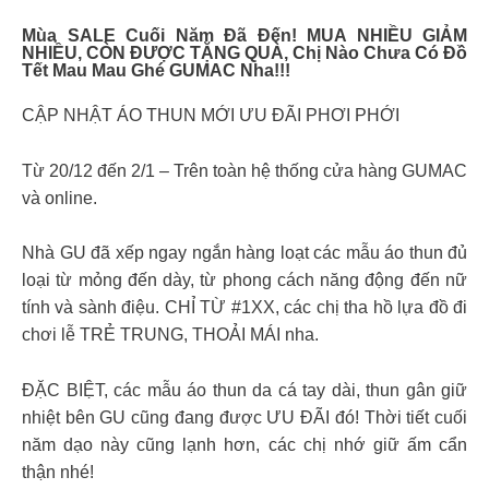
Mùa SALE Cuối Năm Đã Đến! MUA NHIỀU GIẢM
NHIỀU, CÒN ĐƯỢC TẶNG QUÀ, Chị Nào Chưa Có Đồ
Tết Mau Mau Ghé GUMAC Nha!!!
CẬP NHẬT ÁO THUN MỚI ƯU ĐÃI PHƠI PHỚI
Từ 20/12 đến 2/1 – Trên toàn hệ thống cửa hàng GUMAC
và online.
Nhà GU đã xếp ngay ngắn hàng loạt các mẫu áo thun đủ
loại từ mỏng đến dày, từ phong cách năng động đến nữ
tính và sành điệu. CHỈ TỪ #1XX, các chị tha hồ lựa đồ đi
chơi lễ TRẺ TRUNG, THOẢI MÁI nha.
ĐẶC BIỆT, các mẫu áo thun da cá tay dài, thun gân giữ
nhiệt bên GU cũng đang được ƯU ĐÃI đó! Thời tiết cuối
năm dạo này cũng lạnh hơn, các chị nhớ giữ ấm cẩn
thận nhé!