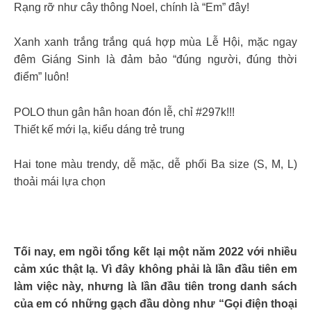
Rạng rỡ như cây thông Noel, chính là “Em” đây!
Xanh xanh trắng trắng quá hợp mùa Lễ Hội, mặc ngay
đêm Giáng Sinh là đảm bảo “đúng người, đúng thời
điểm” luôn!
POLO thun gân hân hoan đón lễ, chỉ #297k!!!
Thiết kế mới lạ, kiểu dáng trẻ trung
Hai tone màu trendy, dễ mặc, dễ phối Ba size (S, M, L)
thoải mái lựa chọn
Tối nay, em ngồi tổng kết lại một năm 2022 với nhiều
cảm xúc thật lạ. Vì đây không phải là lần đầu tiên em
làm việc này, nhưng là lần đầu tiên trong danh sách
của em có những gạch đầu dòng như “Gọi điện thoại