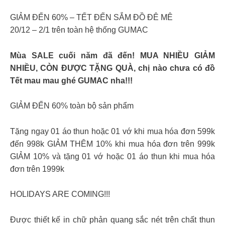
GIẢM ĐẾN 60% – TẾT ĐẾN SẮM ĐỒ ĐÊ MÊ
20/12 – 2/1 trên toàn hệ thống GUMAC
Mùa SALE cuối năm đã đến! MUA NHIỀU GIẢM
NHIỀU, CÒN ĐƯỢC TẶNG QUÀ, chị nào chưa có đồ
Tết mau mau ghé GUMAC nha!!!
GIẢM ĐẾN 60% toàn bộ sản phẩm
Tặng ngay 01 áo thun hoặc 01 vớ khi mua hóa đơn 599k
đến 998k GIẢM THÊM 10% khi mua hóa đơn trên 999k
GIẢM 10% và tặng 01 vớ hoặc 01 áo thun khi mua hóa
đơn trên 1999k
HOLIDAYS ARE COMING!!!
Được thiết kế in chữ phản quang sắc nét trên chất thun