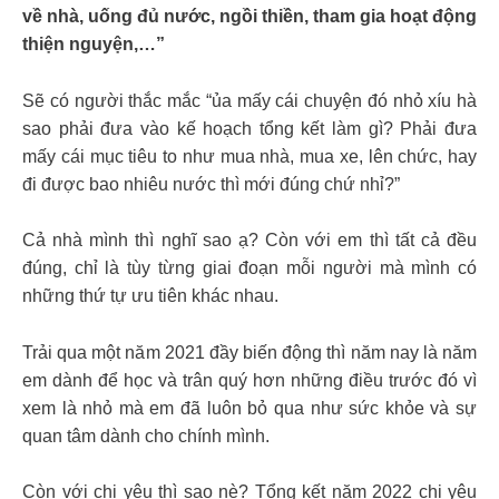
về nhà, uống đủ nước, ngồi thiền, tham gia hoạt động
thiện nguyện,…”
Sẽ có người thắc mắc “ủa mấy cái chuyện đó nhỏ xíu hà
sao phải đưa vào kế hoạch tổng kết làm gì? Phải đưa
mấy cái mục tiêu to như mua nhà, mua xe, lên chức, hay
đi được bao nhiêu nước thì mới đúng chứ nhỉ?”
Cả nhà mình thì nghĩ sao ạ? Còn với em thì tất cả đều
đúng, chỉ là tùy từng giai đoạn mỗi người mà mình có
những thứ tự ưu tiên khác nhau.
Trải qua một năm 2021 đầy biến động thì năm nay là năm
em dành để học và trân quý hơn những điều trước đó vì
xem là nhỏ mà em đã luôn bỏ qua như sức khỏe và sự
quan tâm dành cho chính mình.
Còn với chị yêu thì sao nè? Tổng kết năm 2022 chị yêu