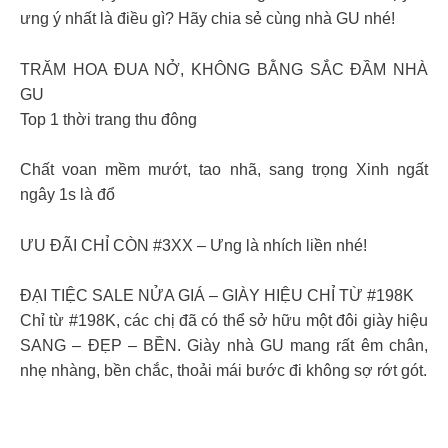
ưng ý nhất là điều gì? Hãy chia sẻ cùng nhà GU nhé!
TRĂM HOA ĐUA NỞ, KHÔNG BẰNG SẮC ĐẦM NHÀ
GU
Top 1 thời trang thu đông
Chất voan mềm mướt, tao nhã, sang trọng Xinh ngất
ngây 1s là đổ
ƯU ĐÃI CHỈ CÒN #3XX – Ưng là nhích liền nhé!
ĐẠI TIỆC SALE NỬA GIÁ – GIÀY HIỆU CHỈ TỪ #198K
Chỉ từ #198K, các chị đã có thể sở hữu một đôi giày hiệu
SANG – ĐẸP – BỀN. Giày nhà GU mang rất êm chân,
nhẹ nhàng, bền chắc, thoải mái bước đi không sợ rớt gót.