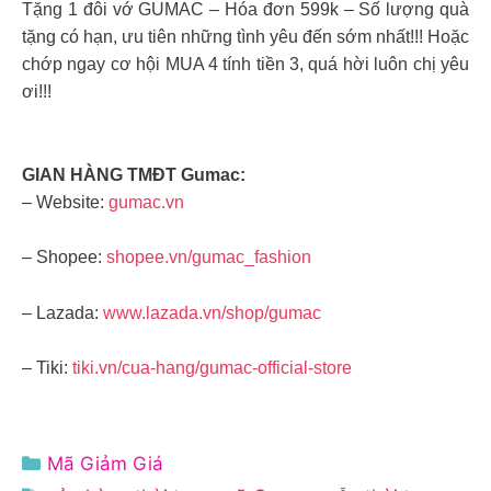
Tặng 1 đôi vớ GUMAC – Hóa đơn 599k – Số lượng quà
tặng có hạn, ưu tiên những tình yêu đến sớm nhất!!! Hoặc
chớp ngay cơ hội MUA 4 tính tiền 3, quá hời luôn chị yêu
ơi!!!
GIAN HÀNG TMĐT Gumac:
– Website:
gumac.vn
– Shopee:
shopee.vn/gumac_fashion
– Lazada:
www.lazada.vn/shop/gumac
– Tiki:
tiki.vn/cua-hang/gumac-official-store
Danh
Mã Giảm Giá
mục