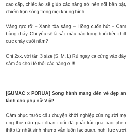
cao cấp, chiếc áo sẽ giúp các nàng trở nên nổi bần bật,
chiếm trọn sóng trong mọi khung hình.
Vàng rực rỡ – Xanh tỏa sáng – Hồng cuốn hút – Cam
bùng cháy. Chị yêu sẽ là sắc màu nào trong buổi tiệc chill
cực cháy cuối năm?
Chỉ 2xx, với tận 3 size (S, M, L) Rủ ngay cạ cứng vào đây
sắm áo chơi lễ thôi các nàng ơi!!!
[GUMAC x PORUA] Song hành mang đến vẻ đẹp an
lành cho phụ nữ Việt!
Cảm phục trước câu chuyện khởi nghiệp của người mẹ
ung thư não giai đoạn cuối đã phải trải qua bao phen
thập tử nhất sinh nhưng vẫn luôn lạc quan, nghị lực vượt