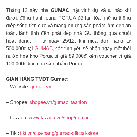
Tháng 12 này, nhà
GUMAC
thật vinh dự và tự hào khi
được đồng hành cùng PORUA để lan tỏa những thông
điệp sống tích cực và mang những sản phẩm làm đẹp an
toàn, lành tính đến phái đẹp nhà GU thông qua chuỗi
hoạt động: – Từ ngày 25/12, khi mua đơn hàng từ
500.000đ tại
GUMAC
, các tình yêu sẽ nhận ngay một thỏi
nước hoa khô Porua trị giá 89.000đ kèm voucher trị giá
100.000đ khi mua sản phẩm Porua.
GIAN HÀNG TMĐT Gumac:
– Website:
gumac.vn
– Shopee:
shopee.vn/gumac_fashion
– Lazada:
www.lazada.vn/shop/gumac
– Tiki:
tiki.vn/cua-hang/gumac-official-store