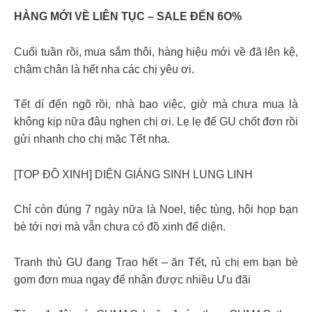
HÀNG MỚI VỀ LIÊN TỤC – SALE ĐẾN 6O%
Cuối tuần rồi, mua sắm thôi, hàng hiệu mới về đã lên kệ,
chậm chân là hết nha các chị yêu ơi.
Tết dí đến ngõ rồi, nhà bao việc, giờ mà chưa mua là
không kịp nữa đâu nghen chị ơi. Lẹ lẹ để GU chốt đơn rồi
gửi nhanh cho chị mặc Tết nha.
[TOP ĐỒ XINH] DIỆN GIÁNG SINH LUNG LINH
Chỉ còn đúng 7 ngày nữa là Noel, tiệc tùng, hội họp bạn
bè tới nơi mà vẫn chưa có đồ xinh để diện.
Tranh thủ GU đang Trao hết – ăn Tết, rủ chị em bạn bè
gom đơn mua ngay để nhận được nhiều Ưu đãi