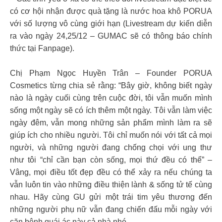
có cơ hội nhận được quà tặng là nước hoa khô PORUA
với số lượng vô cùng giới hạn (Livestream dự kiến diễn
ra vào ngày 24,25/12 – GUMAC sẽ có thông báo chính
thức tại Fanpage).
Chị Phạm Ngọc Huyền Trân – Founder PORUA
Cosmetics từng chia sẻ rằng: “Bây giờ, không biết ngày
nào là ngày cuối cùng trên cuộc đời, tôi vẫn muốn mình
sống một ngày sẽ có ích thêm một ngày. Tôi vẫn làm việc
ngày đêm, vẫn mong những sản phẩm mình làm ra sẽ
giúp ích cho nhiều người. Tôi chỉ muốn nói với tất cả mọi
người, và những người đang chống chọi với ung thư
như tôi “chỉ cần bạn còn sống, mọi thứ đều có thể” –
Vâng, mọi điều tốt đẹp đều có thể xảy ra nếu chúng ta
vẫn luôn tin vào những điều thiện lành & sống tử tế cùng
nhau. Hãy cùng GU gửi một trái tim yêu thương đến
những người phụ nữ vẫn đang chiến đấu mỗi ngày với
căn bệnh quái ác này cả nhà nhé.