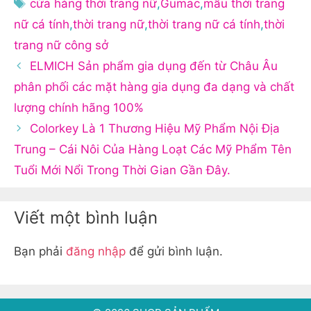
Thẻ
cửa hàng thời trang nữ
,
Gumac
,
mẫu thời trang
nữ cá tính
,
thời trang nữ
,
thời trang nữ cá tính
,
thời
trang nữ công sở
ELMICH Sản phẩm gia dụng đến từ Châu Âu
phân phối các mặt hàng gia dụng đa dạng và chất
lượng chính hãng 100%
Colorkey Là 1 Thương Hiệu Mỹ Phẩm Nội Địa
Trung – Cái Nôi Của Hàng Loạt Các Mỹ Phẩm Tên
Tuổi Mới Nổi Trong Thời Gian Gần Đây.
Viết một bình luận
Bạn phải
đăng nhập
để gửi bình luận.