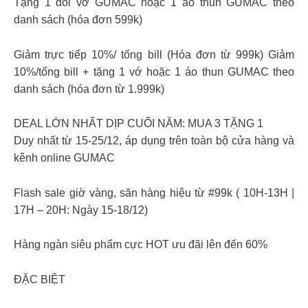
Tặng 1 đôi vớ GUMAC hoặc 1 áo thun GUMAC theo
danh sách (hóa đơn 599k)
Giảm trực tiếp 10%/ tổng bill (Hóa đơn từ 999k) Giảm
10%/tổng bill + tặng 1 vớ hoặc 1 áo thun GUMAC theo
danh sách (hóa đơn từ 1.999k)
DEAL LỚN NHẤT DỊP CUỐI NĂM: MUA 3 TẶNG 1
Duy nhất từ 15-25/12, áp dụng trên toàn bộ cửa hàng và
kênh online GUMAC
Flash sale giờ vàng, săn hàng hiệu từ #99k ( 10H-13H |
17H – 20H: Ngày 15-18/12)
Hàng ngàn siêu phẩm cực HOT ưu đãi lên đến 60%
ĐẶC BIỆT