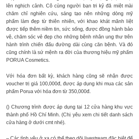
lên nghịch cảnh. Cô cùng người bạn tri kỷ đã miệt mài
chăm chỉ nghiên cứu, sáng tạo nên những dòng mỹ
phẩm làm đẹp từ thiên nhiên, với khao khát mãnh liệt
được tiếp thêm niềm tin, sức sống, được đồng hành bảo
vệ, chăm sóc vẻ đẹp cho những bệnh nhân ung thư trên
hành trình chiến đấu đường dài cùng căn bệnh. Và đó
cũng chính là sứ mệnh ra đời của thương hiệu mỹ phẩm
PORUA Cosmetics.
Với hóa đơn bất kỳ, khách hàng cũng sẽ nhận được
voucher trị giá 100,000đ, được áp dụng khi mua các sản
phẩm Porua với hóa đơn từ 350,000đ.
() Chương trình được áp dụng tại 12 cửa hàng khu vực
thành phố Hồ Chí Minh. (Chị yêu xem chi tiết danh sách
cửa hàng ở dưới cmt nhé).
– Các tình yêu ở xa có thể theo dõi livestream đặc biệt để