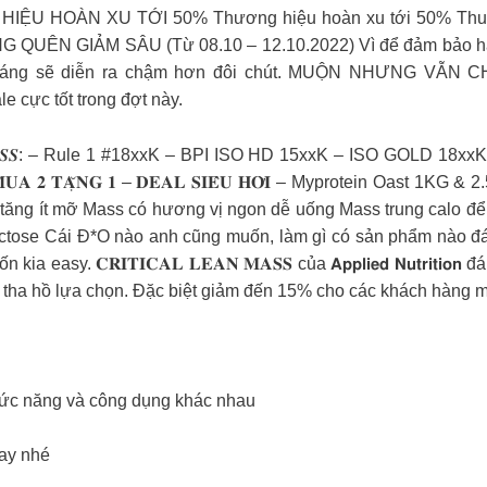
 HOÀN XU TỚI 50% Thương hiệu hoàn xu tới 50% Thu thập
N GIẢM SÂU (Từ 08.10 – 12.10.2022) Vì để đảm bảo hàn
tháng sẽ diễn ra chậm hơn đôi chút. MUỘN NHƯNG VẪN C
 cực tốt trong đợt này.
𝑴 𝑾𝑯𝑬𝒀/ 𝑴𝑨𝑺𝑺: – Rule 1 #18xxK – BPI ISO HD 15xxK – ISO G
 𝐓𝐀̣̆𝐍𝐆 𝟏 – 𝐃𝐄𝐀𝐋 𝐒𝐈𝐄̂𝐔 𝐇𝐎̛̀𝐈 – Myprotein Oast 1K
g ít mỡ Mass có hương vị ngon dễ uống Mass trung calo để d
actose Cái Đ*O nào anh cũng muốn, làm gì có sản phẩm nào đ
y. 𝐂𝐑𝐈𝐓𝐈𝐂𝐀𝐋 𝐋𝐄𝐀𝐍 𝐌𝐀𝐒𝐒 của 𝗔𝗽𝗽𝗹𝗶𝗲𝗱 𝗡𝘂𝘁𝗿𝗶
 anh em tha hồ lựa chọn. Đặc biệt giảm đến 15% cho các khách hàng
hức năng và công dụng khác nhau
nay nhé