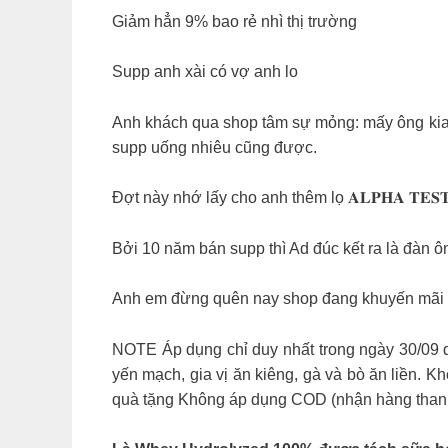
Giảm hẳn 9% bao rẻ nhì thị trường
Supp anh xài có vợ anh lo
Anh khách qua shop tâm sự mỏng: mấy ông kia s
supp uống nhiêu cũng được.
Đợt này nhớ lấy cho anh thêm lọ 𝐀𝐋𝐏𝐇𝐀 𝐓𝐄
Bởi 10 năm bán supp thì Ad đúc kết ra là đàn 
Anh em đừng quên nay shop đang khuyến mãi
NOTE Áp dụng chỉ duy nhất trong ngày 30/09 
yến mạch, gia vị ăn kiêng, gà và bò ăn liền.
quà tặng Không áp dụng COD (nhận hàng thanh