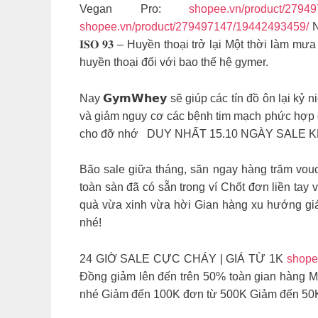
Vegan Pro:
shopee.vn/product/2794
shopee.vn/product/279497147/19442493459/
N
𝐈𝐒𝐎 𝟗𝟑 – Huyền thoại trở lại Một thời làm
huyền thoại đối với bao thế hệ gymer.
Nay 𝗚𝘆𝗺𝗪𝗵𝗲𝘆 sẽ giúp các tín đồ ôn lại kỷ ni
và giảm nguy cơ các bệnh tim mạch phức hợp gl
cho đỡ nhớ DUY NHẤT 15.10 ️NGÀY SALE K
Bão sale giữa tháng, săn ngay hàng trăm v
toàn sàn đã có sẵn trong ví Chốt đơn liền ta
quà vừa xinh vừa hời Gian hàng xu hướng giá
nhé!
24 GIỜ SALE CỰC CHÁY | GIÁ TỪ 1K
shope
Đồng giảm lên đến trên 50% toàn gian hàng Mua
nhé Giảm đến 100K đơn từ 500K Giảm đến 50