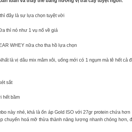
n toàn và thay thế bằng hương vị trái cây tuyệt ngon.
ì đây là sự lựa chọn tuyệt vời
ữa thì nó như 1 vụ nổ về giá
CLEAR WHEY nữa cho tha hồ lựa chọn
 Nhất là vị dâu mix mâm xôi, uống mới có 1 ngụm mà tê hết cả đ
két sắt
i hết bầm
bo này nhé, khá là ổn áp Gold ISO với 27gr protein chứa hơ
chuyển hoá mỡ thừa thành năng lượng nhanh chóng hơn, đặc