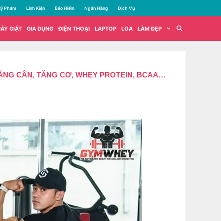
ỹ Phẩm
Linh Kiện
Bảo Hiểm
Ngân Hàng
Dịch Vụ
ÁY GIẶT
GIA DỤNG
ĐIỆN THOẠI
LAPTOP
LOA
LÀM ĐẸP
ĂNG CÂN, TĂNG CƠ, WHEY PROTEIN, BCAA…