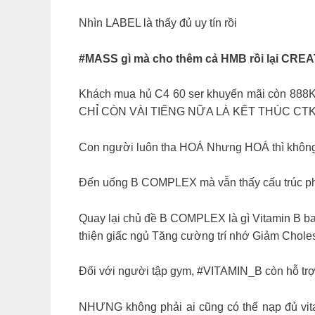
Nhìn LABEL là thấy đủ uy tín rồi
#MASS gì mà cho thêm cả HMB rồi lại CREA
Khách mua hủ C4 60 ser khuyến mãi còn 888K m
CHỈ CÒN VÀI TIẾNG NỮA LÀ KẾT THÚC CT
Con người luôn tha HOÁ Nhưng HOÁ thì không
Đến uống B COMPLEX mà vẫn thấy cấu trúc phâ
Quay lại chủ đề B COMPLEX là gì Vitamin B bao
thiện giấc ngủ Tăng cường trí nhớ Giảm Choles
Đối với người tập gym, #VITAMIN_B còn hỗ trợ 
NHƯNG không phải ai cũng có thể nạp đủ vit