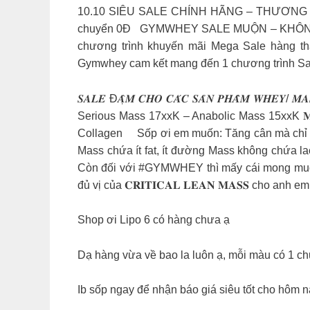
10.10 SIÊU SALE CHÍNH HÃNG – THƯƠNG HIỆU
chuyển 0Đ GYMWHEY SALE MUỘN – KHÔNG QUÊ
chương trình khuyến mãi Mega Sale hàng 
Gymwhey cam kết mang đến 1 chương trình Sale
𝑺𝑨𝑳𝑬 Đ𝑨̣̂𝑴 𝑪𝑯𝑶 𝑪𝑨́𝑪 𝑺𝑨̉𝑵 𝑷𝑯𝑨̂̉
Serious Mass 17xxK – Anabolic Mass 15xxK 𝐌𝐔𝐀 
Collagen Sốp ơi em muốn: Tăng cân mà chỉ tăn
Mass chứa ít fat, ít đường Mass không chứa l
Còn đối với #GYMWHEY thì mấy cái mong muốn kia eas
đủ vị của 𝐂𝐑𝐈𝐓𝐈𝐂𝐀𝐋 𝐋𝐄𝐀𝐍 𝐌𝐀𝐒𝐒 cho
Shop ơi Lipo 6 có hàng chưa ạ
Dạ hàng vừa về bao la luôn ạ, mỗi màu có 1 c
Ib sốp ngay để nhận báo giá siêu tốt cho hôm 