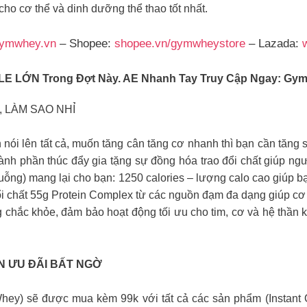
cho cơ thể và dinh dưỡng thể thao tốt nhất.
ymwhey.vn
– Shopee:
shopee.vn/gymwheystore
– Lazada:
LE LỚN Trong Đợt Này. AE Nhanh Tay Truy Cập Ngay: Gy
 LÀM SAO NHỈ
n nói lên tất cả, muốn tăng cân tăng cơ nhanh thì bạn cần tăng
với thành phần thúc đẩy gia tặng sự đồng hóa trao đổi chất giúp
muỗng) mang lại cho bạn: 1250 calories – lượng calo cao giúp b
 đổi chất 55g Protein Complex từ các nguồn đạm đa dạng giúp c
hắc khỏe, đảm bảo hoạt động tối ưu cho tim, cơ và hệ thần k
N ƯU ĐÃI BẤT NGỜ
Whey) sẽ được mua kèm 99k với tất cả các sản phẩm (Instant O