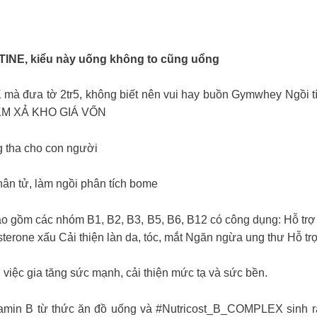
TINE, kiểu này uống không to cũng uổng
à đưa tờ 2tr5, không biết nên vui hay buồn Gymwhey Ngồi tí
KM XẢ KHO GIÁ VỐN
 tha cho con người
n tử, làm ngồi phân tích bome
 gồm các nhóm B1, B2, B3, B5, B6, B12 có công dụng: Hỗ trợ h
terone xấu Cải thiện làn da, tóc, mắt Ngăn ngừa ung thư Hỗ t
việc gia tăng sức mạnh, cải thiện mức tạ và sức bền.
amin B từ thức ăn đồ uống và #Nutricost_B_COMPLEX sinh r