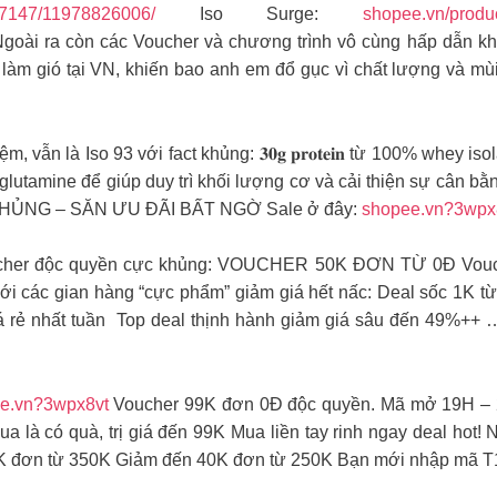
97147/11978826006/
Iso Surge:
shopee.vn/produ
goài ra còn các Voucher và chương trình vô cùng hấp dẫn k
 mưa làm gió tại VN, khiến bao anh em đổ gục vì chất lượng và m
ệm, vẫn là Iso 93 với fact khủng: 𝟑𝟎𝐠 𝐩𝐫𝐨𝐭𝐞𝐢𝐧 từ 100% whe
utamine để giúp duy trì khối lượng cơ và cải thiện sự cân bằ
HỦNG – SĂN ƯU ĐÃI BẤT NGỜ Sale ở đây:
shopee.vn?3wpx
oucher độc quyền cực khủng: VOUCHER 50K ĐƠN TỪ 0Đ Vouche
y với các gian hàng “cực phẩm” giảm giá hết nấc: Deal sốc 1K
 rẻ nhất tuần ️ Top deal thịnh hành giảm giá sâu đến 49%++ 
e.vn?3wpx8vt
Voucher 99K đơn 0Đ độc quyền. Mã mở 19H – 20
 là có quà, trị giá đến 99K Mua liền tay rinh ngay deal hot!
K đơn từ 350K Giảm đến 40K đơn từ 250K Bạn mới nhập mã 