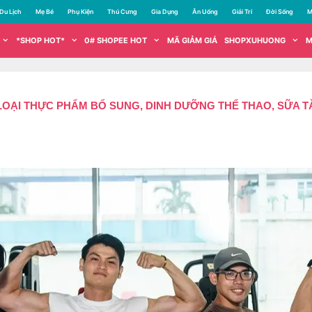
Du Lịch
Mẹ Bé
Phụ Kiện
Thú Cưng
Gia Dụng
Ăn Uống
Giải Trí
Đời Sống
M
*SHOP HOT*
0# SHOPEE HOT
MÃ GIẢM GIÁ
SHOPXUHUONG
M
LOẠI THỰC PHẨM BỔ SUNG, DINH DƯỠNG THỂ THAO, SỮA T