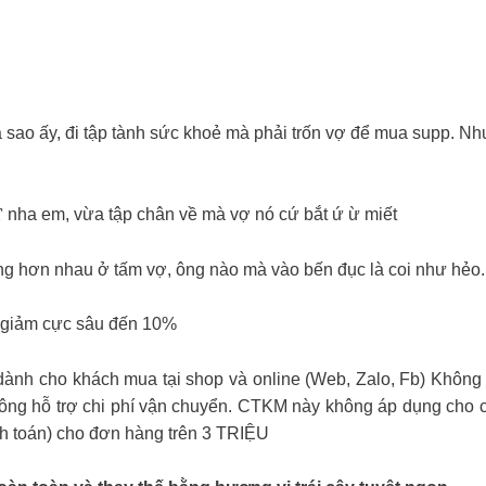
ao ấy, đi tập tành sức khoẻ mà phải trốn vợ để mua supp. Như
𝐒𝐓 nha em, vừa tập chân về mà vợ nó cứ bắt ứ ừ miết
ông hơn nhau ở tấm vợ, ông nào mà vào bến đục là coi như hẻo.
 giảm cực sâu đến 10%
dành cho khách mua tại shop và online (Web, Zalo, Fb) Không
 Không hỗ trợ chi phí vận chuyển. CTKM này không áp dụng c
 toán) cho đơn hàng trên 3 TRIỆU