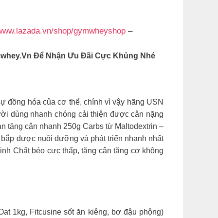
www.lazada.vn/shop/gymwheyshop
–
mwhey.vn Để Nhận Ưu Đãi Cực Khủng Nhé
 sự đồng hóa của cơ thể, chính vì vậy hãng USN
 người dùng nhanh chóng cải thiện được cân nặng
ạn tăng cân nhanh 250g Carbs từ Maltodextrin –
ơ bắp được nuôi dưỡng và phát triển nhanh nhất
inh Chất béo cực thấp, tăng cân tăng cơ không
at 1kg, Fitcusine sốt ăn kiêng, bơ đậu phộng)