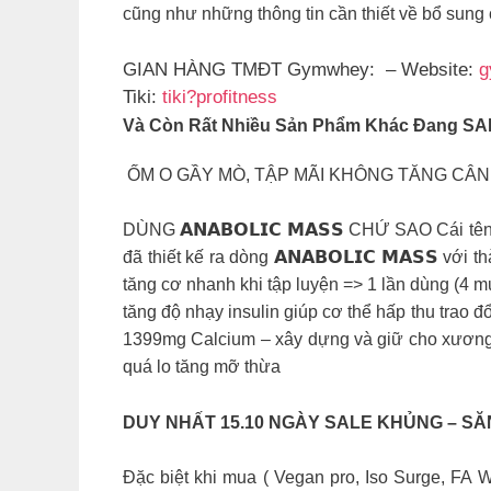
cũng như những thông tin cần thiết về bổ sung 
GIAN HÀNG TMĐT Gymwhey: – Website:
g
Tiki:
tiki?profitness
Và Còn Rất Nhiều Sản Phẩm Khác Đang SA
ỐM O GẦY MÒ, TẬP MÃI KHÔNG TĂNG CÂN,
DÙNG 𝗔𝗡𝗔𝗕𝗢𝗟𝗜𝗖 𝗠𝗔𝗦𝗦 CHỨ SAO Cái tê
đã thiết kế ra dòng 𝗔𝗡𝗔𝗕𝗢𝗟𝗜𝗖 𝗠𝗔𝗦𝗦 
tăng cơ nhanh khi tập luyện => 1 lần dùng (4 
tăng độ nhạy insulin giúp cơ thể hấp thu trao
1399mg Calcium – xây dựng và giữ cho xương c
quá lo tăng mỡ thừa
DUY NHẤT 15.10 ️NGÀY SALE KHỦNG – SĂ
Đặc biệt khi mua ( Vegan pro, Iso Surge, FA 