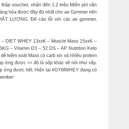
 voucher, nhận đến 1.2 triệu Miễn phí vận
g hóa được đầy đủ nhất cho ae Gymmer nên
HẤT LƯỢNG. Để cáo lỗi với các ae gymmer,
OLD 18xxK – DIET WHEY 13xxK – Muscle Mass 15xxK –
G & 2.5KG – Vitamin D3 – 52 DS – AP Nutrition Keto
ễ kiểm soát Mass có carb xịn và nhiều protein
áp ứng được => đó là sốp khác sẽ nói như vậy.
𝗶𝗼𝗻 đáp ứng được hết. Hiện tại #GYMWHEY đang có
 member