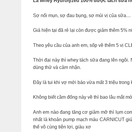
Là Whey Hydrolyzed 100% được tách sữa hoà
Sợ nổi mụn, sợ đau bụng, sợ mùi vị của sữa… th
Giá hiện tại đã rẻ lại còn được giảm thêm 5% n
Theo yêu cầu của anh em, sốp về thêm 5 vị 
Thời đại này thì whey tách sữa đang lên ngôi.
dùng thử và cảm nhận.
Đây là tui khi vợ mới báo vừa mất 3 triệu trong 
Không biết cầm đống này về thì bao lâu mắt mớ
Anh em nào đang tăng cơ giảm mỡ thì lụm com
nhất là khoản pump mạch máu CARNICUT giúp 
thế vô cùng tiện lợi, giàu xơ