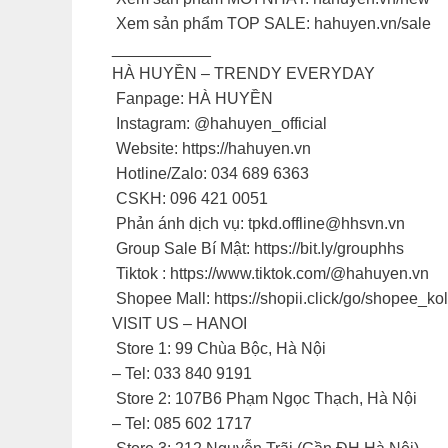
️ Xem sản phẩm TOP SALE: hahuyen.vn/sale
___________
HÀ HUYỀN – TRENDY EVERYDAY
️ Fanpage: HÀ HUYỀN
️ Instagram: @hahuyen_official
️ Website: https://hahuyen.vn
️ Hotline/Zalo: 034 689 6363
️ CSKH: 096 421 0051
️ Phản ánh dịch vụ:
tpkd.offline@hhsvn.vn
Group Sale Bí Mật: https://bit.ly/grouphhs
Tiktok : https://www.tiktok.com/@hahuyen.vn
Shopee Mall: https://shopii.click/go/shopee_k
VISIT US – HANOI
️ Store 1: 99 Chùa Bộc, Hà Nội
– Tel: 033 840 9191
️ Store 2: 107B6 Phạm Ngọc Thạch, Hà Nội
– Tel: 085 602 1717