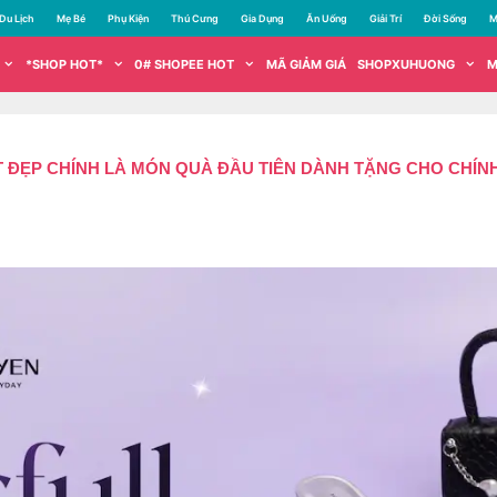
Du Lịch
Mẹ Bé
Phụ Kiện
Thú Cưng
Gia Dụng
Ăn Uống
Giải Trí
Đời Sống
M
*SHOP HOT*
0# SHOPEE HOT
MÃ GIẢM GIÁ
SHOPXUHUONG
M
 ĐẸP CHÍNH LÀ MÓN QUÀ ĐẦU TIÊN DÀNH TẶNG CHO CHÍN