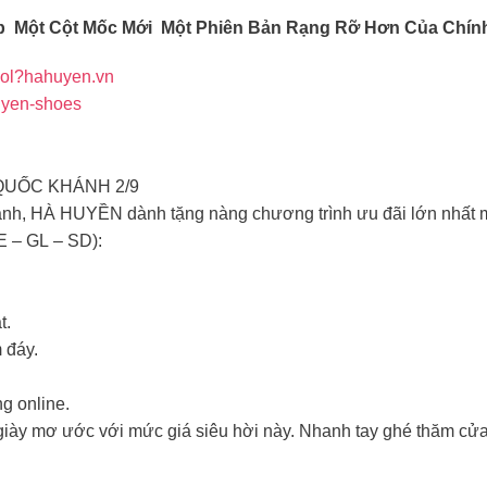
 Một Cột Mốc Mới Một Phiên Bản Rạng Rỡ Hơn Của Chín
_kol?hahuyen.vn
huyen-shoes
QUỐC KHÁNH 2/9
nh, HÀ HUYỀN dành tặng nàng chương trình ưu đãi lớn nhất m
– GL – SD):
t.
 đáy.
g online.
giày mơ ước với mức giá siêu hời này. Nhanh tay ghé thăm cử