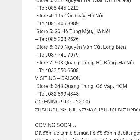
️ Store 3: 212 Nguyễn Trãi (Gần ĐH Hà Nội)
– Tel: 085 445 1212
️ Store 4: 195 Cầu Giấy, Hà Nội
– Tel: 085 405 8989
️ Store 5: 26 Hồ Tùng Mậu, Hà Nội
– Tel: 085 203 2626
️ Store 6: 379 Nguyễn Văn Cừ, Long Biên
– Tel: 087 741 7979
️ Store 7: 508 Quang Trung, Hà Đông, Hà Nội
– Tel: 033 550 6508
VISIT US – SAIGON
️ Store 8: 348 Quang Trung, Gò Vấp, HCM
– Tel: 082 899 4848
(OPENING 9:00 – 22:00)
#HAHUYENSHOES #GIAYHAHUYEN #Trendy
COMING SOON…
Đã đến lúc tạm biệt mùa hè để đón một bất ngờ