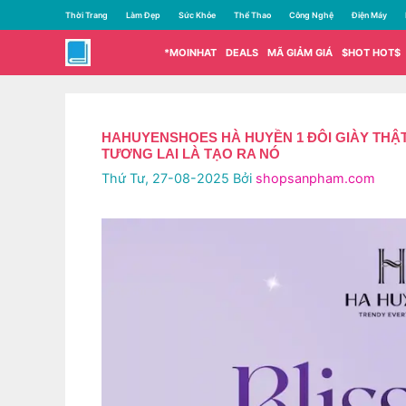
Chuyển
Thời Trang
Làm Đẹp
Sức Khỏe
Thể Thao
Công Nghệ
Điện Máy
đến
nội
*MOINHAT
DEALS
MÃ GIẢM GIÁ
$HOT HOT$
dung
HAHUYENSHOES HÀ HUYỀN 1 ĐÔI GIÀY THẬT
TƯƠNG LAI LÀ TẠO RA NÓ
Thứ Tư, 27-08-2025
Bởi
shopsanpham.com