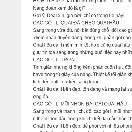
HÀ HUYỀN sẽ bật mí chương trình “”khủng”” 
Nàng đoán xem đó là gì?
Gợi ý: Deal xịn, giá hời, chỉ có trong Lễ này!
CAO GÓT LÌ QUAI ĐÁ CHÉO QUAI HẬU
Sang trọng vừa đủ, nổi bật đúng chỗ đôi cao gót
điểm nhấn duyên dáng, trong khi phần gót cao 
Chất liệu da lì mềm mịn kết hợp cùng quai hậu
g tự tin toả sáng trong những buổi tiệc hay nhữ
CAO GÓT LÌ TRƠN
Tinh giản nhưng không kém phần cuốn hút, đôi c
have trong tủ giày của nàng. Thiết kế tối giản 
lịch đến outfit dự tiệc sang trọng.
Chất liệu da lì bền đẹp, tôn dáng và mang lại 
ợng ép.
CAO GÓT LÌ MŨI NHỌN ĐAI CÀI QUAI HẬU
Sang trọng và thanh lịch, đôi cao gót lì mũi nh
n thêm thon dài, trong khi chi tiết đai cài chắ
Chất liệu da lì bền đẹp, dễ phối với nhiều ph