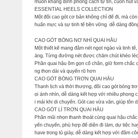
muốn khẳng định phong cách tự tin, cuốn hút và
ESSENTIAL HEELS COLLECTION
Một đôi cao gót cơ bản không chỉ để đi, mà c
huẩn mực và sự tinh tế bền vững dễ dàng đồng
CAO GÓT BÓNG NƠ NHÍ QUAI HẬU
Một thiết kế mang đậm nét ngọt ngào và tinh tế
áng. Từng đường nét được chăm chút khéo léo, 
Phần quai hậu ôm gọn cổ chân, giữ form chắc c
ng thon dài và quyến rũ hơn
CAO GÓT BÓNG TRƠN QUAI HẬU
Thanh lịch và thời thượng, đôi cao gót bóng tr
ọi ánh nhìn, dễ dàng kết hợp với nhiều phong 
i mái khi di chuyển. Gót cao vừa vặn, giúp tôn
CAO GÓT LÌ TRƠN QUAI HẬU
Phần mũi nhọn thanh thoát cùng quai hậu chắc 
yển chuyển, phù hợp để diện đi làm, dự tiệc ha
have trong tủ giày, dễ dàng kết hợp với đầm cô