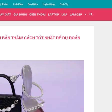
ỹ Phẩm
Linh Kiện
Bảo Hiểm
Ngân Hàng
Dịch Vụ
ÁY GIẶT
GIA DỤNG
ĐIỆN THOẠI
LAPTOP
LOA
LÀM ĐẸP
H BẢN THÂN! CÁCH TỐT NHẤT ĐỂ DỰ ĐOÁN