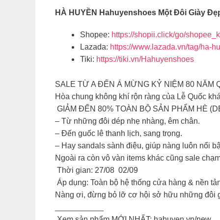
HÀ HUYỀN Hahuyenshoes Một Đôi Giày Đẹp
Shopee:
https://shopii.click/go/shopee
Lazada:
https://www.lazada.vn/tag/ha-
Tiki:
https://tiki.vn/Hahuyenshoes
SALE TỪ A ĐẾN Á MỪNG KỶ NIỆM 80 NĂM 
Hòa chung không khí rộn ràng của Lễ Quốc khá
GIẢM ĐẾN 80% TOÀN BỘ SẢN PHẨM HÈ (DE 
– Từ những đôi dép nhẹ nhàng, êm chân.
– Đến guốc lê thanh lịch, sang trọng.
– Hay sandals sành điệu, giúp nàng luôn nổi bậ
Ngoài ra còn vô vàn items khác cũng sale chạm
Thời gian: 27/08 02/09
Áp dụng: Toàn bộ hệ thống cửa hàng & nền tản
Nàng ơi, đừng bỏ lỡ cơ hội sở hữu những đôi 
___________
️ Xem sản phẩm MỚI NHẤT: hahuyen.vn/new