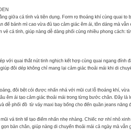
 ĐEN
ng giữa cá tính và tiện dụng. Form rọ thoáng khí cùng quai to bả
ần đế bánh mì cao vừa đủ tạo cảm giác êm ái, tôn dáng mà vẫn c
lên vẻ cá tính, giúp nàng dễ dàng phối cùng nhiều phong cách:
ép với quai thắt nút tinh nghịch kết hợp cùng quai ngang đính đ
ng giúp đôi dép không chỉ mang lại cảm giác thoải mái khi di ch
hoáng, đôi bệt cói được nhấn nhá với mũi cut lỗ thoáng khí, vừ
nâu êm ái tạo cảm giác thoải mái trong từng bước chân. Đây l
 và dễ phối đồ từ váy maxi bay bổng cho đến quần jeans năng 
mũi vá tinh tế tạo điểm nhấn nhẹ nhàng. Chiếc nơ nhí nhỏ xinh
 gọn bàn chân, giúp nàng di chuyển thoải mái cả ngày mà vẫn g