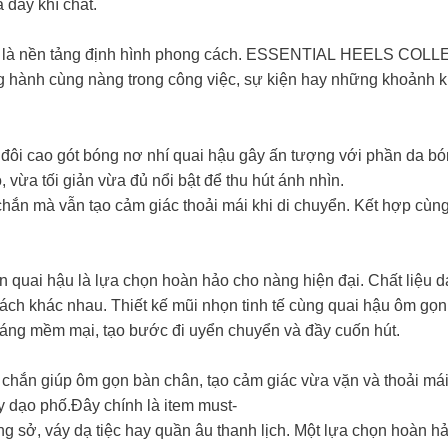
 đầy khí chất.
òn là nền tảng định hình phong cách. ESSENTIAL HEELS COLLEC
 hành cùng nàng trong công việc, sự kiện hay những khoảnh 
, đôi cao gót bóng nơ nhí quai hậu gây ấn tượng với phần da bó
vừa tối giản vừa đủ nổi bật để thu hút ánh nhìn.
hắn mà vẫn tạo cảm giác thoải mái khi di chuyển. Kết hợp cùng 
ơn quai hậu là lựa chọn hoàn hảo cho nàng hiện đại. Chất liệu d
cách khác nhau. Thiết kế mũi nhọn tinh tế cùng quai hậu ôm gọ
 dáng mềm mại, tạo bước đi uyển chuyển và đầy cuốn hút.
chắn giúp ôm gọn bàn chân, tạo cảm giác vừa vặn và thoải mái 
y dạo phố.Đây chính là item must-
ng sở, váy dạ tiệc hay quần âu thanh lịch. Một lựa chọn hoàn 