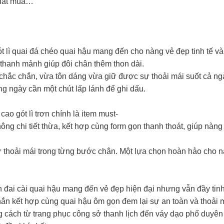
nhất mùa…
 lì quai đá chéo quai hậu mang đến cho nàng vẻ đẹp tinh tế và t
thanh mảnh giúp đôi chân thêm thon dài.
 chắc chắn, vừa tôn dáng vừa giữ được sự thoải mái suốt cả ng
ng ngày cần một chút lấp lánh để ghi dấu.
ao gót lì trơn chính là item must-
không chi tiết thừa, kết hợp cùng form gọn thanh thoát, giúp n
sự thoải mái trong từng bước chân. Một lựa chọn hoàn hảo cho nà
ọn đai cài quai hậu mang đến vẻ đẹp hiện đại nhưng vẫn đầy tinh
c chắn kết hợp cùng quai hậu ôm gọn đem lại sự an toàn và thoải 
ong cách từ trang phục công sở thanh lịch đến váy dạo phố duy