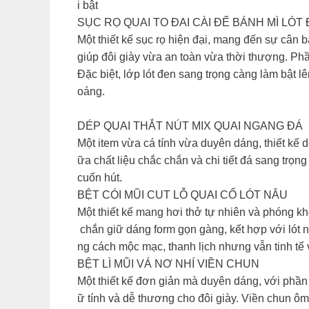
i bật
SỤC RỌ QUAI TO ĐAI CÀI ĐẾ BÁNH MÌ LÓT
Một thiết kế sục rọ hiện đại, mang đến sự cân bằ
giúp đôi giày vừa an toàn vừa thời thượng. Ph
Đặc biệt, lớp lót đen sang trọng càng làm bật 
oáng.
DÉP QUAI THẮT NÚT MIX QUAI NGANG ĐÁ
Một item vừa cá tính vừa duyên dáng, thiết kế d
ữa chất liệu chắc chắn và chi tiết đá sang trọ
cuốn hút.
BỆT CÓI MŨI CUT LỖ QUAI CỔ LÓT NÂU
Một thiết kế mang hơi thở tự nhiên và phóng k
chắn giữ dáng form gọn gàng, kết hợp với lót 
ng cách mộc mạc, thanh lịch nhưng vẫn tinh tế
BỆT LÌ MŨI VÁ NƠ NHÍ VIỀN CHUN
Một thiết kế đơn giản mà duyên dáng, với phần 
ữ tính và dễ thương cho đôi giày. Viền chun ôm