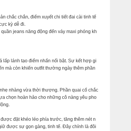
n chắc chắn, điểm xuyết chi tiết đai cài tinh tế
ực kỳ dễ đi.
 từ quần jeans năng động đến váy maxi phóng kh
á lấp lánh tạo điểm nhấn nổi bật. Sự kết hợp gi
uyển mà còn khiến outfit thường ngày thêm phần
a nhẹ nhàng vừa thời thượng. Phần quai cổ chắc
à lựa chọn hoàn hảo cho những cô nàng yêu pho
động.
 được đặt khéo léo phía trước, tăng thêm nét n
iữ được sự gọn gàng, tinh tế. Đây chính là đôi