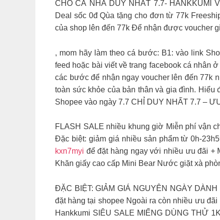
CHO CẢ NHÀ DUY NHẤT 7.7- HANKKUMI VÔ V
Deal sốc 0đ Qùa tặng cho đơn từ 77k Freesh
của shop lên đến 77k Để nhận được voucher 
, mom hãy làm theo cá bước: B1: vào link S
feed hoặc bài viết về trang facebook cá nhân
các bước để nhận ngay voucher lên đến 77k n
toàn sức khỏe của bản thân và gia đình. Hiểu
Shopee vào ngày 7.7 CHỈ DUY NHẤT 7.7 – Ư
FLASH SALE nhiều khung giờ Miễn phí vận ch
Đặc biệt: giảm giá nhiều sản phẩm từ 0h-
kxn7myi
để đặt hàng ngay với nhiều ưu đãi +
Khăn giấy cao cấp Mini Bear Nước giặt xà ph
ĐẶC BIỆT: GIẢM GIÁ NGUYÊN NGÀY DÀNH CH
đặt hàng tại shopee Ngoài ra còn nhiều ưu đãi
Hankkumi SIÊU SALE MIẾNG DÙNG THỬ 1K Mom c