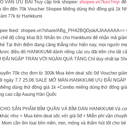
ÀN ƯU ĐÃI ️️Truy cập link shopee:
shopee.vn?kxn7myi
để 
ip lên đến 70k Voucher Shopee Miếng dùng thử đồng giá 1k N
giảm 77k từ Hankkumi
hopee feed: shopee.vn?share/ABg_PH42BQDjokAJAAAAAA== và t
 ở chế độ công khai B3: Nhắn tin cho Hankkumi để nhận mã giả
hé Tại thời điểm đang căng thẳng như hiện nay, mọi người m
 được điều đó HANKKUMI dành riêng các ưu đãi trên cho tất 
U ĐÃI NGẬP TRÀN VỚI NGÀN QUÀ TẶNG Chỉ duy nhất tại Sho
uyển 70k cho đơn từ 300k Mua kèm deal sốc 0đ Voucher giảm
23h59 ngày 7.7 25.06 SALE MỞ MÀN-HANKKUMI ƯU ĐÃI NGẬP 
 Miếng dùng thử đồng giá 1k +Combo miếng dùng thử đống giá
òng cao cấp Aaung Hàn Quốc
O SẢN PHẨM BỈM QUẦN VÀ BỈM DÁN HANKKUMI Và cơ hội n
 khác như + Mua kèm deal sốc với giá 0đ + Miễn phí vận chuyể
ần tìm loại bỉm mền, mịn, mỏng và thấm hút tốt cho bé Vậ