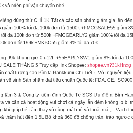
0k và miễn phí vận chuyển nhé
 dùng thử CHỈ 1K ️Tất cả các sản phẩm giảm giá lên đến 8
05 giảm 100% tối đa 100k đơn từ 1500k +FMCGSALE55 giảm 8%
ối đa 100k đơn từ 500k +FMCGEARLY2 giảm 100% tối đa 15
0k đơn từ 199k +MKBC55 giảm 8% tối đa 70k
g 99k khung giờ 0h-12h +55EARLYSW1 giảm 8% tối đa 100
ÊU SALE THÁNG 5 Truy cập link Shopee:
shopee.vn?31kHnxg
huẩn chất lượng cao Bỉm tã Hankkumi Chi Tiết： Với nguyên liệ
àn vệ sinh Sản phẩm đạt tiêu chuẩn Quốc tế: FDA, CE, ISO90
ng tâm 3 & Công ty kiểm định Quốc Tế SGS Ưu điểm: Bỉm Han
và cân cả hoạt động vui chơi cả ngày lẫn đêm không lo bị t
hí giúp bé cảm thấy vô cùng mát mẻ và thoải mái。 Vạch theo d
và thấm hút đến 1.5L Bộ khoá 360 độ chống tràn, trào ngượ