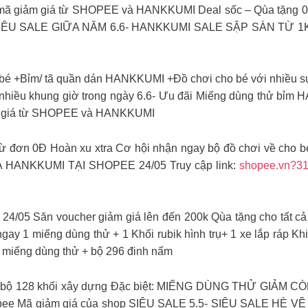
u mã giảm giá từ SHOPEE và HANKKUMI Deal sốc – Qùa tặng 0
à SIÊU SALE GIỮA NĂM 6.6- HANKKUMI SALE SẬP SÀN TỪ 1K 
 bé +Bỉm/ tã quần dán HANKKUMI +Đồ chơi cho bé với nhiều 
nhiều khung giờ trong ngày 6.6- Ưu đãi Miếng dùng thử bỉ
iảm giá từ SHOPEE và HANKKUMI
 từ đơn 0Đ Hoàn xu xtra Cơ hội nhận ngay bộ đồ chơi về cho
ANKKUMI TẠI SHOPEE 24/05 ️Truy cập link:
shopee.vn?3
 24/05 Săn voucher giảm giá lên đến 200k Qùa tặng cho tất cả
ngay 1 miếng dùng thử + 1 Khối rubik hình trụ+ 1 xe lắp ráp K
1 miếng dùng thử + bộ 296 đinh nấm
 + bộ 128 khối xây dựng Đặc biệt: MIẾNG DÙNG THỬ GIẢM CÒN 
pee Mã giảm giá của shop SIÊU SALE 5.5- SIÊU SALE HÈ VỀ ️T