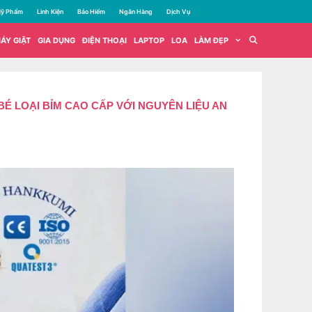
ỹ Phẩm
Linh Kiện
Bảo Hiểm
Ngân Hàng
Dịch Vụ
ÁY GIẶT
GIA DỤNG
ĐIỆN THOẠI
LAPTOP
LOA
LÀM ĐẸP
BÉ LOẠI BỈM CAO CẤP VỚI NGUYÊN LIỆU AN