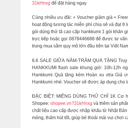
31kHnxg
để đặt hàng ngay
Cùng nhiều ưu đãi: + Voucher giảm giá + Fre
hoạt động tương tác miễn phí chia sẽ và đạt 8 l
gói dùng thử tã cao cấp hankkumi 1 gói khăn gi
trực tiếp hoặc gọi 0878446688 để được tư vấn
trung mua sắm quy mô lớn đầu tiên tại Việt Na
6.6 SALE GIỮA NĂM-TRĂM QUÀ TẶNG Truy c
HANKKUMI flash sale khung giờ: 10h-12h ng
Hankkumi Quà tặng kèm Hoàn xu xtra Giá ưu
Hankkumi nhé: Voucher sẽ được áp dụng cho tấ
ĐẶC BIỆT: MIẾNG DÙNG THỬ CHỈ 1K Cơ hội
Shopee:
shopee.vn?31kHnxg
và thêm sản ph
chất liệu cao cấp được nhập khẩu từ Nhật Bản
mỏng, thấm hút tốt, giúp bé thoải mái vui chơi 