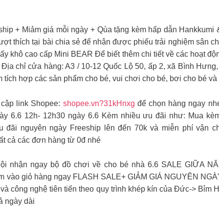
eship + Miảm giá mỗi ngày + Qùa tặng kèm hấp dẫn Hankkumi
ượt thích tại bài chia sẻ để nhận được phiếu trải nghiệm sân c
ấy khô cao cấp Mini BEAR Để biết thêm chi tiết về các hoạt độ
 Địa chỉ cửa hàng: A3 / 10-12 Quốc Lộ 50, ấp 2, xã Bình Hưn
m tích hợp các sản phẩm cho bé, vui chơi cho bé, bơi cho bé và
ập link Shopee:
shopee.vn?31kHnxg
để chọn hàng ngay nhé
ày 6.6 12h- 12h30 ngày 6.6 Kèm nhiều ưu đãi như: Mua kèm
 đãi nguyên ngày Freeship lên đến 70k và miễn phí vận c
t cả các đơn hàng từ 0đ nhé
 nhận ngay bộ đồ chơi về cho bé nhà 6.6 SALE GIỮA N
ẩm vào giỏ hàng ngay FLASH SALE+ GIẢM GIÁ NGUYÊN NGÀY
 và công nghệ tiên tiến theo quy trình khép kín của Đức-> Bỉ
cả ngày dài