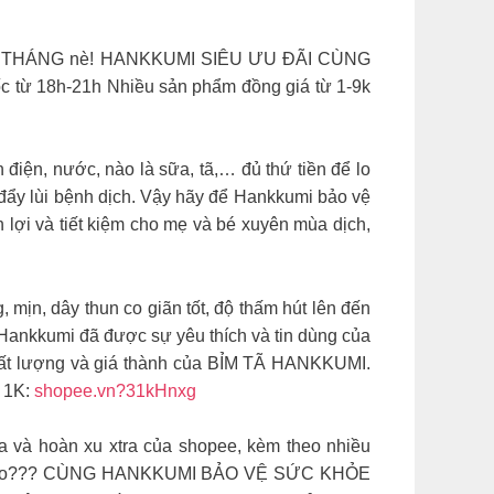
 CUỐI THÁNG nè! HANKKUMI SIÊU ƯU ĐÃI CÙNG
ốc từ 18h-21h Nhiều sản phẩm đồng giá từ 1-9k
n điện, nước, nào là sữa, tã,… đủ thứ tiền để lo
m đẩy lùi bệnh dịch. Vậy hãy để Hankkumi bảo vệ
 lợi và tiết kiệm cho mẹ và bé xuyên mùa dịch,
mịn, dây thun co giãn tốt, độ thấm hút lên đến
Hankkumi đã được sự yêu thích và tin dùng của
chất lượng và giá thành của BỈM TÃ HANKKUMI.
ử 1K:
shopee.vn?31kHnxg
a và hoàn xu xtra của shopee, kèm theo nhiều
 thì sao??? CÙNG HANKKUMI BẢO VỆ SỨC KHỎE