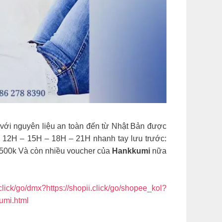
p với nguyên liệu an toàn đến từ Nhật Bản được
– 12H – 15H – 18H – 21H nhanh tay lưu trước:
500k Và còn nhiều voucher của
Hankkumi
nữa
.click/go/dmx?https://shopii.click/go/shopee_kol?
kumi.html