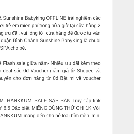
 & Sunshine Babyking OFFLINE trải nghiệm các
hơi trẻ em miễn phí trong nửa giờ tại cửa hàng 2
ng ưu đãi, vui lòng tới cửa hàng để được tư vấn
g, quận Bình Chánh Sunshine BabyKing là chuỗi
 SPA cho bé.
 Flash sale giữa năm- Nhiều ưu đãi kèm theo
 deal sốc 0đ Voucher giảm giá từ Shopee và
huyển cho đơn hàng từ 0đ Bật mí về voucher
ĂM- HANKKUMI SALE SẬP SÀN Truy cập link
 6.6 Đặc biệt: MIẾNG DÙNG THỬ CHỈ 1K Với
m HANKKUMI mang đến cho bé loại bỉm mền, mịn,