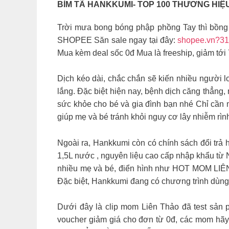
BỈM TÃ HANKKUMI- TOP 100 THƯƠNG HIỆ
Trời mưa bong bóng phập phồng Tay thì bồ
SHOPEE Săn sale ngay tại đây:
shopee.vn?3
Mua kèm deal sốc 0đ Mua là freeship, giảm tới
Dịch kéo dài, chắc chắn sẽ kiến nhiều người lo l
lắng. Đặc biệt hiện nay, bệnh dịch căng thẳng,
sức khỏe cho bé và gia đình bạn nhé Chỉ cần m
giúp mẹ và bé tránh khỏi nguy cơ lây nhiễm rình
Ngoài ra, Hankkumi còn có chính sách đổi trả 
1,5L nước , nguyên liệu cao cấp nhập khẩu từ 
nhiều mẹ và bé, điển hình như HOT MOM LIÊN 
Đặc biệt, Hankkumi đang có chương trình dùng
Dưới đây là clip mom Liên Thảo đã test sản 
voucher giảm giá cho đơn từ 0đ, các mom 