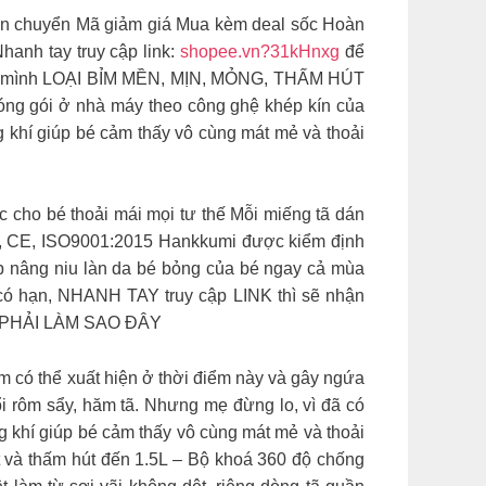
ận chuyển Mã giảm giá Mua kèm deal sốc Hoàn
 tay truy cập link:
shopee.vn?31kHnxg
để
hà mình LOẠI BỈM MỀN, MỊN, MỎNG, THẤM HÚT
ng gói ở nhà máy theo công ghệ khép kín của
 khí giúp bé cảm thấy vô cùng mát mẻ và thoải
 cho bé thoải mái mọi tư thế Mỗi miếng tã dán
FDA, CE, ISO9001:2015 Hankkumi được kiểm định
úp nâng niu làn da bé bỏng của bé ngay cả mùa
 có hạn, NHANH TAY truy cập LINK thì sẽ nhận
É PHẢI LÀM SAO ĐÂY
m có thể xuất hiện ở thời điểm này và gây ngứa
ổi rôm sẩy, hăm tã. Nhưng mẹ đừng lo, vì đã có
 khí giúp bé cảm thấy vô cùng mát mẻ và thoải
út và thấm hút đến 1.5L – Bộ khoá 360 độ chống