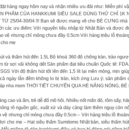
đặt hàng ngay hôm nay và nhận nhiều ưu đãi như: Miễn phí v
N PHẨM CỦA HANKKUMI SIÊU SALE DÙNG THỬ CHỈ 1K Nhanh
 TỪ 25/04-30/04 !!! Bạn sẽ được mang về cho BÉ CƯNG n
các ưu điểm: Với nguyên liệu nhập từ Nhật Bản và được đó
ảo vệ nhưng chỉ mỏng chưa đầy 0.5cm Với hàng triệu lỗ thoáng
i cho mẹ
t và thấm hút đến 1.5L Bộ khoá 360 độ chống tràn, trào ngược
làm từ sợi vãi không dệt Sản phẩm đạt tiêu chuẩn Quốc tế: 
SGS Với độ thấm hút tốt lên đến 1,5 lít lại mền mỏng, mịn gi
cả ngày lẫn đêm không lo bị tràn, kích ứng Lưu ý: sản phẩm
h giáp nha mom THỜI TIẾT CHUYỂN QUA HÈ NẮNG NÓNG, B
ăng cao và ẩm, trẻ dễ đổ mồ hôi. Nhiều nốt mẩn đỏ, rôm sẩy, hă
ã không rõ nguồn gốc, xuất xứ và dày càng làm thêm nguy còn n
 vệ nhưng chỉ mỏng chưa đầy 0.5cm – Với hàng triệu lỗ thoáng
ện lợi cho mẹ – Hạt siêu thấm Sumitomo Nhật bản, siêu thấm h