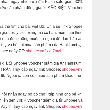
nhận ngay nhiều ưu đãi Flash sale giảm 30%
hiều sản phẩm đồng giá 9k ĐẶC BIỆT: Voucher
hả tim cho bài viết B2: Chia sẽ link Shopee
m giá Lưu ý: số lượng mã có hạn, mom làm theo
ọi nhà đều không muốn ra ngoài để đảm bảo an
cả mẹ và bé khi mua sản phẩm của Hankkumi tại
pee ngày 7.7:
shopee.vn?kxn7myi
 giá từ Shopee Voucher giảm giá từ Hankkumi
TRÀN Truy cập ngay link Shopee:
shopee.vn?
 9k Ngoài ra còn có nhiều sản phẩm khác như:
hận ngay bộ đồ chơi xếp hình cho bé khi
n lên đến 70k + Voucher giảm giá từ Shopee và
y thì truy cập ngay link Shopee:
shopee.vn?