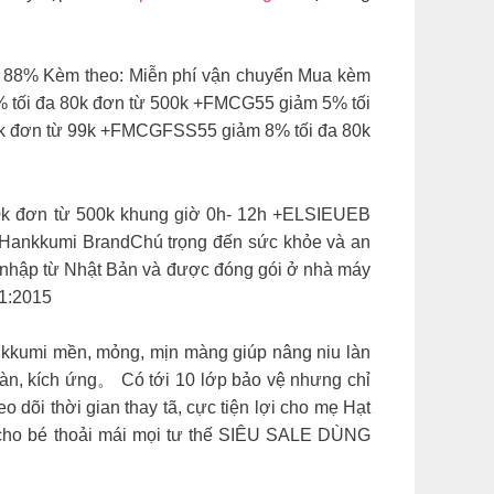
8% Kèm theo: ️Miễn phí vận chuyển ️Mua kèm
 tối đa 80k đơn từ 500k +FMCG55 giảm 5% tối
k đơn từ 99k +FMCGFSS55 giảm 8% tối đa 80k
k đơn từ 500k khung giờ 0h- 12h +ELSIEUEB
Hankkumi BrandChú trọng đến sức khỏe và an
u nhập từ Nhật Bản và được đóng gói ở nhà máy
01:2015
kkumi mền, mỏng, mịn màng giúp nâng niu làn
ràn, kích ứng。 Có tới 10 lớp bảo vệ nhưng chỉ
õi thời gian thay tã, cực tiện lợi cho mẹ Hạt
c cho bé thoải mái mọi tư thế SIÊU SALE DÙNG