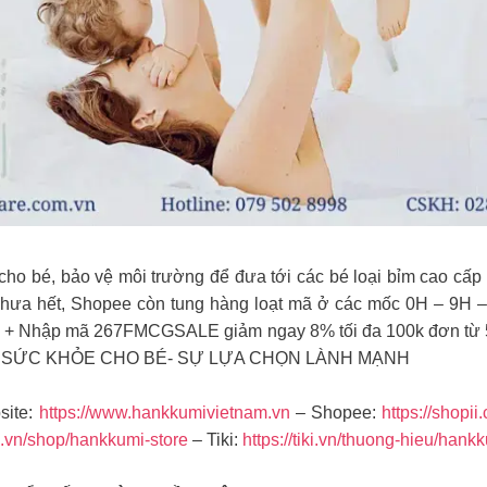
 cho bé, bảo vệ môi trường để đưa tới các bé loại bỉm cao cấ
Chưa hết, Shopee còn tung hàng loạt mã ở các mốc 0H – 9H 
é) + Nhập mã 267FMCGSALE giảm ngay 8% tối đa 100k đơn từ 
 SỨC KHỎE CHO BÉ- SỰ LỰA CHỌN LÀNH MẠNH
site:
https://www.hankkumivietnam.vn
– Shopee:
https://shopii
a.vn/shop/hankkumi-store
– Tiki:
https://tiki.vn/thuong-hieu/hank