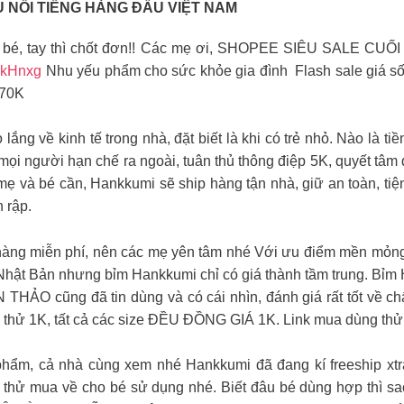
U NỔI TIẾNG HÀNG ĐẦU VIỆT NAM
ng bé, tay thì chốt đơn!! Các mẹ ơi, SHOPEE SIÊU SALE
1kHnxg
Nhu yếu phẩm cho sức khỏe gia đình ️ Flash sale giá s
 70K
ắng về kinh tế trong nhà, đặt biết là khi có trẻ nhỏ. Nào là tiề
 mọi người hạn chế ra ngoài, tuân thủ thông điệp 5K, quyết tâ
ẹ và bé cần, Hankkumi sẽ ship hàng tận nhà, giữ an toàn, tiện
 rập.
hàng miễn phí, nên các mẹ yên tâm nhé Với ưu điểm mền mỏng, 
Nhật Bản nhưng bỉm Hankkumi chỉ có giá thành tầm trung. Bỉm 
THẢO cũng đã tin dùng và có cái nhìn, đánh giá rất tốt về 
 thử 1K, tất cả các size ĐỀU ĐỒNG GIÁ 1K. Link mua dùng th
phẩm, cả nhà cùng xem nhé Hankkumi đã đang kí freeship xtr
hãy thử mua về cho bé sử dụng nhé. Biết đâu bé dùng hợp