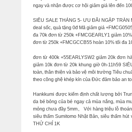
ngay và nhận được cơ hội giảm giá lên đến 10
SIÊU SALE THÁNG 5- ƯU ĐÃI NGẬP TRÀN ️Miếng
deal sốc, quà tặng 0đ ️Mã giảm giá +FMCG05
đa 70k đơn từ 250k +FMCGEARLY1 giảm 10% t
đơn từ 250k +FMCGCCB55 hoàn 10% tối đa 10
đơn từ 400k +55EARLYSW2 giảm 20k đơn hàn
giảm 10k đơn từ 20k khung giờ 0h-11h59 SI
toàn, thân thiện và bảo vệ môi trường Tiêu c
theo công ghệ khép kín của Đức đảm bảo an to
Hankkumi được kiểm định chất lượng bởi Tru
da bé bỏng của bé ngay cả mùa nắng, mùa mưa 
mỏng chưa đầy 5mm。 Với hàng triệu lỗ thoáng k
siêu thấm Sumitomo Nhật Bản, siêu thấm hút 
THỬ CHỈ 1K