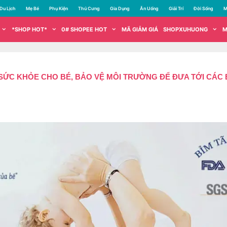
Du Lịch
Mẹ Bé
Phụ Kiện
Thú Cưng
Gia Dụng
Ăn Uống
Giải Trí
Đời Sống
M
*SHOP HOT*
0# SHOPEE HOT
MÃ GIẢM GIÁ
SHOPXUHUONG
M
SỨC KHỎE CHO BÉ, BẢO VỆ MÔI TRƯỜNG ĐỂ ĐƯA TỚI CÁC 