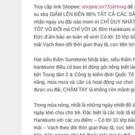
Truy cập link Shopee:
shopee.vn?31kHnxg
để 
xu xtra GIẢM LÊN ĐẾN 88% TẤT CẢ CÁC SẢ
nhận ngay ưu đãi nào mom ơi CHỈ DUY NHẤT
TỐT VÔ ĐỐI mà CHỈ VỚI 1K Bỉm Hankkumi với 
Đức đ.ảm bảo an toàn vệ sinh Có tới 10 lớp b
mái Vạch theo dõi thời gian thay tã, cực tiện lợ
Hạt siêu thấm Sumitomo Nhật bản, siêu thấm hú
hankkumi điều có bao bì đóng gói riêng biệt 
bởi Trung tâm 3 & Công ty kiểm định Quốc Tế 
nắng, mùa mưa và cân cả hoạt động vui chơi 
được ưu đãi, CHẬM TAY là không còn mản
Trong mùa nóng, nhất là những ngày nhiệt độ t
ngáy khó chịu cho trẻ. Đặc biệt là các loãi t
Hankkumi với các ưu điểm: – Có tới 10 lớp bảo
mái – Vạch theo dõi thời gian thay tã, cực ti