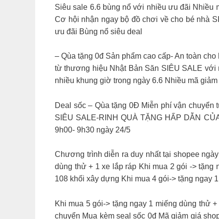
Siêu sale 6.6 bùng nổ với nhiều ưu đãi Nhiề
Cơ hội nhận ngay bộ đồ chơi về cho bé nh
ưu đãi Bùng nổ siêu deal
– Qùa tặng 0đ Sản phẩm cao cấp- An toàn cho
từ thương hiệu Nhật Bản Săn SIÊU SALE với 
nhiều khung giờ trong ngày 6.6 Nhiều mã g
Deal sốc – Qùa tặng 0Đ Miễn phí vận chuyển
SIÊU SALE-RINH QUÀ TẶNG HẤP DẪN CỦA H
9h00- 9h30 ngày 24/5
Chương trình diễn ra duy nhất tại shopee ngày
dùng thử + 1 xe lắp ráp Khi mua 2 gói -> tặng 
108 khối xây dựng Khi mua 4 gói-> tặng ngay 
Khi mua 5 gói-> tặng ngay 1 miếng dùng thử
chuyển Mua kèm seal sốc 0đ Mã giảm giá sho