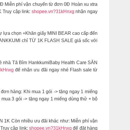
Đ Miễn phí vận chuyển từ đơn 0Đ Hoàn xu xtra
Truy cập link:
shopee.vn?31kHnxg
nhận ngay
sự lựa chọn +Khăn giấy MINI BEAR cao cấp đến
m HANKKUMI chỉ TỪ 1K FLASH SALE giá sốc với
 bé nhà Tã Bỉm HankkumiBaby Health Care SĂN
1kHnxg
để nhận ưu đãi ngay nhé Flash sale từ
 đơn hàng: Khi mua 1 gói -> tặng ngay 1 miếng
hi mua 3 gói -> tặng ngay 1 miếng dùng thử + bộ
1K ️Còn nhiều ưu đãi khác như: Miễn phí vận
ruy cập link:
shopee.vn?31kHnxg
để đặt hàng