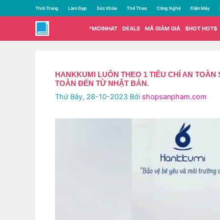
Chuyển
Thời Trang
Làm Đẹp
Sức Khỏe
Thể Thao
Công Nghệ
Điện Máy
đến
nội
*MOINHAT
DEALS
MÃ GIẢM GIÁ
$HOT HOT$
dung
HANKKUMI LUÔN THEO 1 TIÊU CHÍ AN TOÀN 
TOÀN ĐẾN TỪ NHẬT BẢN.
Thứ Bảy, 28-10-2023
Bởi
shopsanpham.com