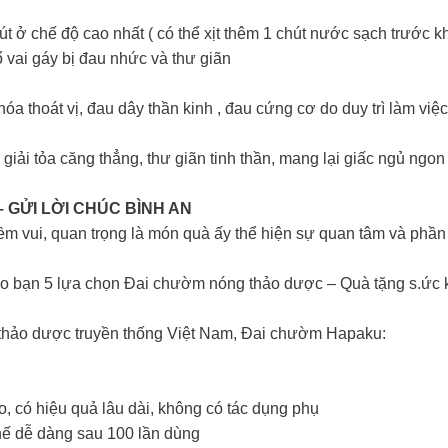
út ở chế độ cao nhất ( có thể xịt thêm 1 chút nước sạch trước k
 vai gáy bị đau nhức và thư giãn
a thoát vị, đau dây thần kinh , đau cứng cơ do duy trì làm việc
iải tỏa căng thẳng, thư giãn tinh thần, mang lại giấc ngủ ngon
GỬI LỜI CHÚC BÌNH AN
niềm vui, quan trọng là món quà ấy thể hiện sự quan tâm và p
o bạn 5 lựa chọn Đai chườm nóng thảo dược – Quà tặng s.ức 
 thảo dược truyền thống Việt Nam, Đai chườm Hapaku:
, có hiệu quả lâu dài, không có tác dụng phụ
thế dễ dàng sau 100 lần dùng