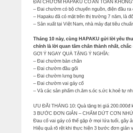
ĐAI CHƯỜM HAPAKU CÓ AN TOÀN KHÔNG
– Đai chườm có bộ chuyển nguồn, điện đầu ra c
– Hapaku đã có mặt trên thị trường 7 năm, là đ
– Sản xuất tại Việt Nam, nhà máy đạt tiêu chu
Tháng 10 này, cùng HAPAKU gửi lời yêu thư
chính là lời quan tâm chân thành nhất, chắc
GỢI Ý NGAY QUÀ TẶNG Ý NGHĨA:
– Đai chườm bàn chân
– Đai chườm đầu gối
– Đai chườm lưng bụng
– Đai chườm vai gáy cổ
– Và các sản phẩm ch.ăm s.óc s.ức k.hoẻ tự n
ƯU ĐÃI THÁNG 10: Quà tặng trị giá 200.000đ 
3 BƯỚC ĐƠN GIẢN – CHẤM DỨT CƠN NHỨC
Đau cổ vai gáy có thể gặp ở mọi lứa tuổi, gây
Hiệu quả rõ rệt khi thực hiện 3 bước đơn giản