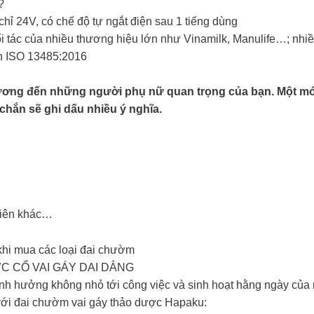
?
hỉ 24V, có chế độ tự ngắt điện sau 1 tiếng dùng
ối tác của nhiều thương hiệu lớn như Vinamilk, Manulife…; nhiề
ẩn ISO 13485:2016
ơng đến những người phụ nữ quan trọng của bạn. Một món
 chắn sẽ ghi dấu nhiều ý nghĩa.
hiên khác…
khi mua các loại đai chườm
 CỔ VAI GÁY DAI DẲNG
 ảnh hưởng không nhỏ tới công việc và sinh hoạt hằng ngày của
 với đai chườm vai gáy thảo dược Hapaku: