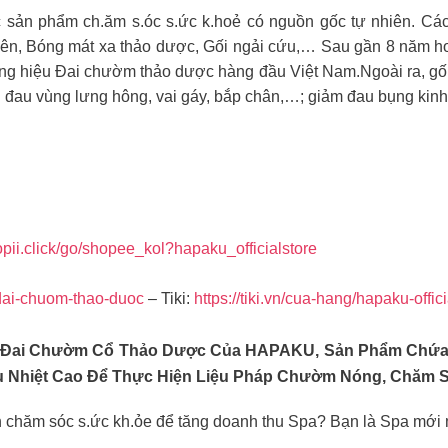
 sản phẩm ch.ăm s.óc s.ức k.hoẻ có nguồn gốc tự nhiên. Các 
ên, Bóng mát xa thảo dược, Gối ngải cứu,… Sau gần 8 năm h
ơng hiệu Đai chườm thảo dược hàng đầu Việt Nam.Ngoài ra, g
n đau vùng lưng hông, vai gáy, bắp chân,…; giảm đau bụng kin
hopii.click/go/shopee_kol?hapaku_officialstore
dai-chuom-thao-duoc
– Tiki:
https://tiki.vn/cua-hang/hapaku-offic
 Đai Chườm Cổ Thảo Dược Của HAPAKU, Sản Phẩm Chứa 
u Nhiệt Cao Để Thực Hiện Liệu Pháp Chườm Nóng, Chăm S
h chăm sóc s.ức kh.ỏe để tăng doanh thu Spa? Bạn là Spa mới 