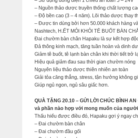
– Sử dụng dòng điện 1 chiều an toàn 5 – 24V
– Nguồn thảo dược truyền thống chất lượng cao
– Độ bền cao (3 – 4 năm). Lõi thảo dược thay 
– Được tin dùng bởi hơn 50.000 khách hàng và 
Nashtech, H.ẾT MỎI KHỎI TÊ BUỐT BÀN
Đai chườm bàn chân Hapaku là sự kết hợp độc 
Đả thông kinh mạch, tăng tuần hoàn và dinh d
Giảm tê buốt, tê lạnh bàn chân khi thời tiết trở 
Hiệu quả giảm đau sau thời gian chườm nóng
Nguyên liệu thảo dược thiên nhiên an toàn
Giải tỏa căng thẳng, stress, tận hưởng không g
Giúp ngủ ngon, ngủ sâu giấc hơn.
QUÀ TẶNG 20.10 – GỬI LỜI CHÚC BÌNH AN Quà
và phần nào hợp với mong muốn của người 
Thấu hiểu được điều đó, Hapaku gợi ý ngay c
– Đai chườm bàn chân
– Đai chườm đầu gối