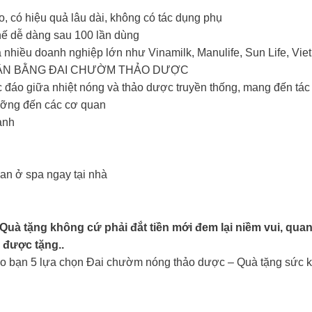
, có hiệu quả lâu dài, không có tác dụng phụ
thế dễ dàng sau 100 lần dùng
nhiều doanh nghiệp lớn như Vinamilk, Manulife, Sun Life, Vie
 CHÂN BẰNG ĐAI CHƯỜM THẢO DƯỢC
đáo giữa nhiệt nóng và thảo dược truyền thống, mang đến tác
ưỡng đến các cơ quan
lạnh
ian ở spa ngay tại nhà
 tặng không cứ phải đắt tiền mới đem lại niềm vui, quan 
được tặng..
ho bạn 5 lựa chọn Đai chườm nóng thảo dược – Quà tặng sức k