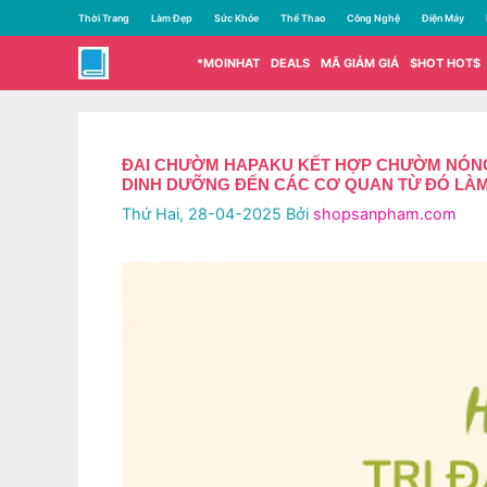
Chuyển
Thời Trang
Làm Đẹp
Sức Khỏe
Thể Thao
Công Nghệ
Điện Máy
đến
nội
*MOINHAT
DEALS
MÃ GIẢM GIÁ
$HOT HOT$
dung
ĐAI CHƯỜM HAPAKU KẾT HỢP CHƯỜM NÓNG 
DINH DƯỠNG ĐẾN CÁC CƠ QUAN TỪ ĐÓ LÀM 
Thứ Hai, 28-04-2025
Bởi
shopsanpham.com