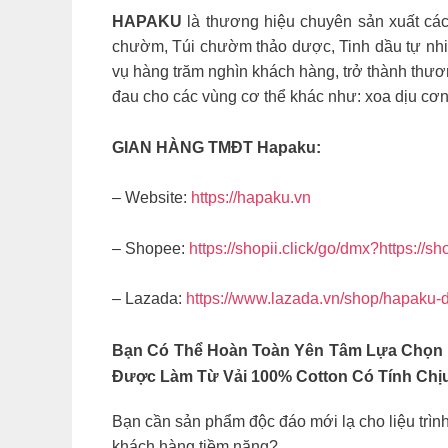
HAPAKU
là thương hiệu chuyên sản xuất các
chườm, Túi chườm thảo dược, Tinh dầu tự nhi
vụ hàng trăm nghìn khách hàng, trở thành thư
đau cho các vùng cơ thể khác như: xoa dịu cơ
GIAN HÀNG TMĐT Hapaku:
– Website:
https://hapaku.vn
– Shopee:
https://shopii.click/go/dmx?https://s
– Lazada:
https://www.lazada.vn/shop/hapaku-
Bạn Có Thể Hoàn Toàn Yên Tâm Lựa Chọn
Được Làm Từ Vải 100% Cotton Có Tính Chị
Bạn cần sản phẩm độc đáo mới lạ cho liệu trìn
khách hàng tiềm năng?