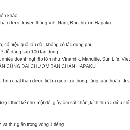
iên khác
 thảo dược truyền thống Việt Nam, Đai chườm Hapaku:
, có hiệu quả lâu dài, không có tác dụng phụ
thế dễ dàng sau 100 lần dùng
nhiều doanh nghiệp lớn như Vinamilk, Manulife, Sun Life, Vie
 CHÂN CÙNG ĐAI CHƯỜM BÀN CHÂN HAPAKU
 Tinh chất thảo dược tiết ra giúp lưu thông, tăng tuần hoàn, đ
ợc thiết kế như một đôi giày ôm sát chân, kích thước điều ch
và thư giãn trong vòng 1 tiếng