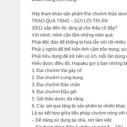
Hãy tham khảo sản phẩm Đai chườm thảo dược 
TRAO QUÀ TẶNG – GỬI LỜI TRI ÂN
20/11 sắp đến rồi, tặng gì cho thầy cô đây?
Với mình, mình cần lắm những món quà:
Phải độc đáo để không bị hoà lẫn với rất nhiều
Phải ý nghĩa để thể hiện tình cảm trân trọng, s
Phải hữu dụng để trở nên có ích, mỗi lần dùng
Hiểu được điều đó, Hapaku gợi ý bạn những bộ
1. Đai chườm Vai gáy cổ
2. Đai chườm Lưng bụng
3. Đai chườm Bàn chân
4. Đai chườm Đầu gối
5. Gối thảo dược đa năng
6. Các set quà tặng từ sản phẩm tự nhiên khác
Là sự kết hợp giữa liệu pháp chườm nóng với
– Dễ dàng sử dụng tại nhà, nơi làm việc