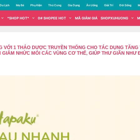
Du Lịch
Mẹ Bé
Phụ Kiện
Thú Cưng
Gia Dụng
Ăn Uống
Giải Trí
Đời Sống
M
*SHOP HOT*
0# SHOPEE HOT
MÃ GIẢM GIÁ
SHOPXUHUONG
M
VỚI 1 THẢO DƯỢC TRUYỀN THỐNG CHO TÁC DỤNG TĂNG T
GIẢM NHỨC MỎI CÁC VÙNG CƠ THỂ, GIÚP THƯ GIÃN NHƯ ĐI