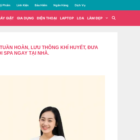
ỹ Phẩm
Linh Kiện
Bảo Hiểm
Ngân Hàng
Dịch Vụ
ÁY GIẶT
GIA DỤNG
ĐIỆN THOẠI
LAPTOP
LOA
LÀM ĐẸP
UẦN HOÀN, LƯU THÔNG KHÍ HUYẾT, ĐƯA
 SPA NGAY TẠI NHÀ.