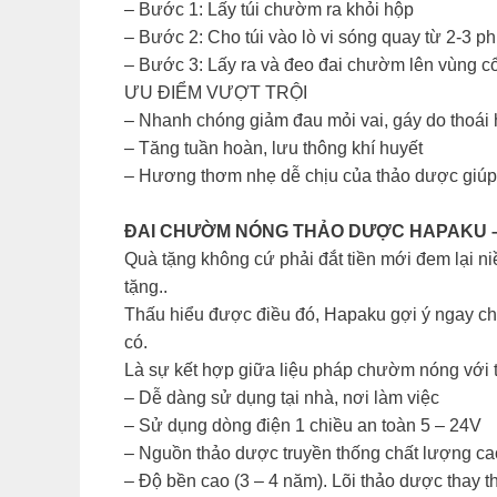
– Bước 1: Lấy túi chườm ra khỏi hộp
– Bước 2: Cho túi vào lò vi sóng quay từ 2-3 ph
– Bước 3: Lấy ra và đeo đai chườm lên vùng cổ
ƯU ĐIỂM VƯỢT TRỘI
– Nhanh chóng giảm đau mỏi vai, gáy do thoái hó
– Tăng tuần hoàn, lưu thông khí huyết
– Hương thơm nhẹ dễ chịu của thảo dược giúp g
ĐAI CHƯỜM NÓNG THẢO DƯỢC HAPAKU – 
Quà tặng không cứ phải đắt tiền mới đem lại 
tặng..
Thấu hiểu được điều đó, Hapaku gợi ý ngay ch
có.
Là sự kết hợp giữa liệu pháp chườm nóng với
– Dễ dàng sử dụng tại nhà, nơi làm việc
– Sử dụng dòng điện 1 chiều an toàn 5 – 24V
– Nguồn thảo dược truyền thống chất lượng cao
– Độ bền cao (3 – 4 năm). Lõi thảo dược thay 