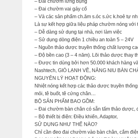
– Đai chườm lưng bụng
– Đai chườm vai gáy cổ
– Và các sản phẩm ch.ăm s.óc s.ức k.hoẻ tự nh
Là sự kết hợp giữa liệu pháp chườm nóng với
– Dễ dàng sử dụng tại nhà, nơi làm việc
– Sử dụng dòng điện 1 chiều an toàn 5 – 24V
– Nguồn thảo dược truyền thống chất lượng cao
– Độ bền cao (3 – 4 năm). Lõi thảo dược thay 
– Được tin dùng bởi hơn 50.000 khách hàng và 
Nashtech, GIÓ LẠNH VỀ, NÂNG NIU BÀN
NGUYÊN LÝ HOẠT ĐỘNG:
Nhiệt nóng kết hợp các thảo dược truyền thống.
mỏi, tê buốt, tê cứng chân…
BỘ SẢN PHẨM BAO GỒM:
– Đai chườm bàn chân có sẵn tấm thảo dược, đư
– Bộ thiết bị điện: Điều khiển, Adaptor,
SỬ DỤNG NHƯ THẾ NÀO?
Chỉ cần đeo đai chườm vào bàn chân, cắm điện 