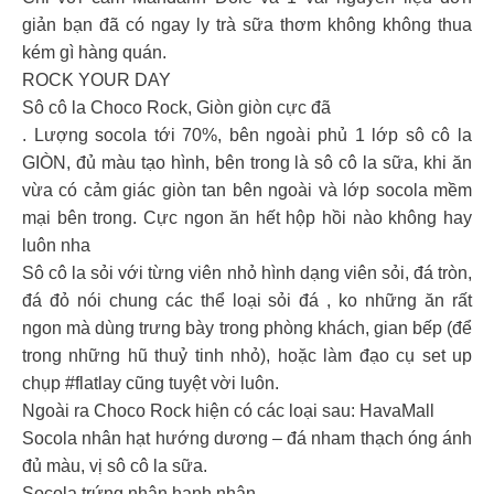
giản bạn đã có ngay ly trà sữa thơm không không thua
kém gì hàng quán.
ROCK YOUR DAY
Sô cô la Choco Rock, Giòn giòn cực đã
. Lượng socola tới 70%, bên ngoài phủ 1 lớp sô cô la
GIÒN, đủ màu tạo hình, bên trong là sô cô la sữa, khi ăn
vừa có cảm giác giòn tan bên ngoài và lớp socola mềm
mại bên trong. Cực ngon ăn hết hộp hồi nào không hay
luôn nha
Sô cô la sỏi với từng viên nhỏ hình dạng viên sỏi, đá tròn,
đá đỏ nói chung các thể loại sỏi đá , ko những ăn rất
ngon mà dùng trưng bày trong phòng khách, gian bếp (để
trong những hũ thuỷ tinh nhỏ), hoặc làm đạo cụ set up
chụp #flatlay cũng tuyệt vời luôn.
Ngoài ra Choco Rock hiện có các loại sau: HavaMall
Socola nhân hạt hướng dương – đá nham thạch óng ánh
đủ màu, vị sô cô la sữa.
Socola trứng nhân hạnh nhân