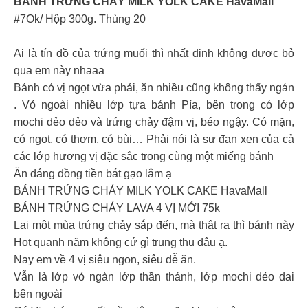
BÁNH TRỨNG CHẢY MILK YOLK CAKE HavaMall
#7Ok/ Hộp 300g. Thùng 20
Ai là tín đồ của trứng muối thì nhất định không được bỏ
qua em này nhaaa
Bánh có vị ngọt vừa phải, ăn nhiều cũng không thấy ngán
. Vỏ ngoài nhiều lớp tựa bánh Pía, bên trong có lớp
mochi dẻo dẻo và trứng chảy đậm vị, béo ngậy. Có mặn,
có ngọt, có thơm, có bùi… Phải nói là sự đan xen của cả
các lớp hương vị đặc sắc trong cùng một miếng bánh
Ăn đáng đồng tiền bát gạo lắm ạ
BÁNH TRỨNG CHẢY MILK YOLK CAKE HavaMall
BÁNH TRỨNG CHẢY LAVA 4 VỊ MỚI 75k
Lại một mùa trứng chảy sắp đến, mà thật ra thì bánh này
Hot quanh năm không cứ gì trung thu đâu ạ.
Nay em về 4 vị siêu ngon, siêu dễ ăn.
Vẫn là lớp vỏ ngàn lớp thần thánh, lớp mochi dẻo dai
bên ngoài