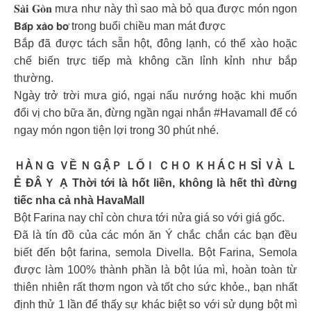
𝐒𝐚̀𝐢 𝐆𝐨̀𝐧 mưa như này thì sao mà bỏ qua được món ngon
𝗕𝗮̆́𝗽 𝘅𝗮̀𝗼 𝗯𝗼̛ trong buổi chiều man mát được
Bắp đã được tách sẵn hột, đông lạnh, có thể xào hoặc
chế biến trực tiếp mà không cần lỉnh kỉnh như bắp
thường.
Ngày trở trời mưa gió, ngại nấu nướng hoặc khi muốn
đổi vị cho bữa ăn, đừng ngần ngại nhắn #Havamall để có
ngay món ngon tiện lợi trong 30 phút nhé.
ＨÀＮＧ ＶỀ ＮＧẬＰ ＬỐＩ ＣＨＯ ＫＨÁＣＨ SỈ ＶÀ Ｌ
Ẻ ĐÂＹ Ạ Thời tới là hốt liền, không là hết thì đừng
tiếc nha cả nhà HavaMall
Bột Farina nay chỉ còn chưa tới nửa giá so với giá gốc.
Đã là tín đồ của các món ăn Ý chắc chắn các bạn đều
biết đến bột farina, semola Divella. Bột Farina, Semola
được làm 100% thành phần là bột lúa mì, hoàn toàn từ
thiên nhiên rất thơm ngon và tốt cho sức khỏe., bạn nhất
định thử 1 lần để thấy sự khác biệt so với sử dụng bột mì