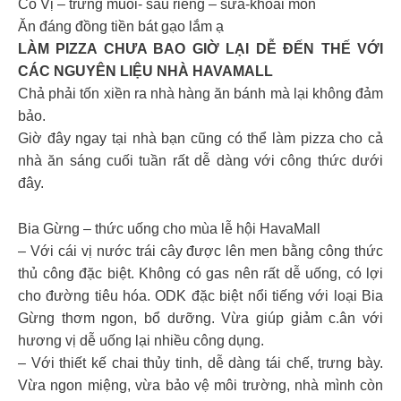
Có Vị – trứng muối- sầu riêng – sữa-khoai môn
Ăn đáng đồng tiền bát gạo lắm ạ
LÀM PIZZA CHƯA BAO GIỜ LẠI DỄ ĐẾN THẾ VỚI
CÁC NGUYÊN LIỆU NHÀ HAVAMALL
Chả phải tốn xiền ra nhà hàng ăn bánh mà lại không đảm
bảo.
Giờ đây ngay tại nhà bạn cũng có thể làm pizza cho cả
nhà ăn sáng cuối tuần rất dễ dàng với công thức dưới
đây.
Bia Gừng – thức uống cho mùa lễ hội HavaMall
– Với cái vị nước trái cây được lên men bằng công thức
thủ công đặc biệt. Không có gas nên rất dễ uống, có lợi
cho đường tiêu hóa. ODK đặc biệt nổi tiếng với loại Bia
Gừng thơm ngon, bổ dưỡng. Vừa giúp giảm c.ân với
hương vị dễ uống lại nhiều công dụng.
– Với thiết kế chai thủy tinh, dễ dàng tái chế, trưng bày.
Vừa ngon miệng, vừa bảo vệ môi trường, nhà mình còn