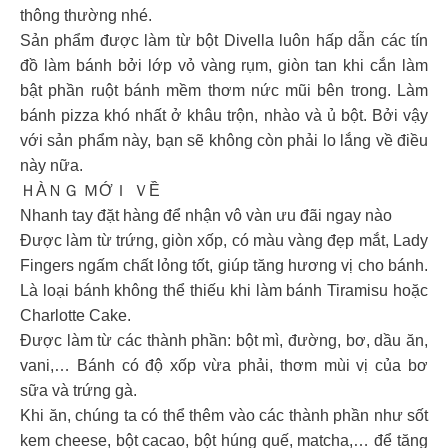
thông thường nhé.
Sản phẩm được làm từ bột Divella luôn hấp dẫn các tín
đồ làm bánh bởi lớp vỏ vàng rụm, giòn tan khi cắn làm
bật phần ruột bánh mềm thơm nức mũi bên trong. Làm
bánh pizza khó nhất ở khâu trộn, nhào và ủ bột. Bởi vậy
với sản phẩm này, bạn sẽ không còn phải lo lắng về điều
này nữa.
ＨÀＮＧ ＭỚＩ ＶỀ
Nhanh tay đặt hàng để nhận vô vàn ưu đãi ngay nào
Được làm từ trứng, giòn xốp, có màu vàng đẹp mắt, Lady
Fingers ngấm chất lỏng tốt, giúp tăng hương vị cho bánh.
Là loại bánh không thể thiếu khi làm bánh Tiramisu hoặc
Charlotte Cake.
Được làm từ các thành phần: bột mì, đường, bơ, dầu ăn,
vani,… Bánh có độ xốp vừa phải, thơm mùi vị của bơ
sữa và trứng gà.
Khi ăn, chúng ta có thể thêm vào các thành phần như sốt
kem cheese, bột cacao, bột húng quế, matcha,… để tăng