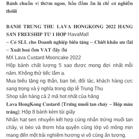
𝐁𝐚́𝐧𝐡 𝐜𝐡𝐮ẩ𝐧 𝐯ị 𝐭𝐡ơ𝐦 𝐧𝐠𝐨𝐧, 𝐛ả𝐨 đả𝐦 ă𝐧 𝐥𝐚̀ 𝐜𝐡ỉ 𝐜𝐨́ 𝐧𝐠𝐡𝐢ệ𝐧
𝐭𝐡𝐨̂𝐢𝐢𝐢
𝐁𝐀́𝐍𝐇 𝐓𝐑𝐔𝐍𝐆 𝐓𝐇𝐔 𝐋𝐀𝐕𝐀 𝐇𝐎𝐍𝐆𝐊𝐎𝐍𝐆 𝟐𝟎𝟐𝟐 𝐇𝐀̀𝐍𝐆
𝐒𝐀̆̃𝐍 𝐅𝐑𝐄𝐄𝐒𝐇𝐈𝐏 𝐓𝐔̛̀ 𝟏 𝐇𝐎̣̂𝐏 HavaMall
– 𝐂𝐨́ 𝐒𝐋𝐋 𝐜𝐡𝐨 𝐃𝐨𝐚𝐧𝐡 𝐧𝐠𝐡𝐢𝐞̣̂𝐩 𝐛𝐢𝐞̂́𝐮 𝐭𝐚̣̆𝐧𝐠 – 𝐂𝐡𝐢𝐞̂́𝐭 𝐤𝐡𝐚̂́𝐮 𝐮̛𝐮 đ𝐚̃𝐢
– 𝐗𝐮𝐚̂́𝐭 𝐡𝐨𝐚́ đ𝐨̛𝐧 𝐕𝐀𝐓 đ𝐚̂̀𝐲 đ𝐮̉
MX Lava Custard Mooncake 2022
Hộp bánh chất lượng 5 sao được mong đợi nhất mỗi
năm. Không thử tiếc lắm ạ.
Mua biếu tặng ng thân, bạn bè, đối tác, khách hàng cực
sang trọng và ý nghĩa trong dịp lễ Trung Thu
Shop sẵn hàng cả 2 mã hot nhất của hãng
𝐋𝐚𝐯𝐚 𝐇𝐨𝐧𝐠𝐊𝐨𝐧𝐠 𝐂𝐮𝐬𝐭𝐚𝐫𝐝 (𝐓𝐫𝐮̛́𝐧𝐠 𝐦𝐮𝐨̂́𝐢 𝐭𝐚𝐧 𝐜𝐡𝐚̉𝐲 – 𝐇𝐨̣̂𝐩 𝐦𝐚̀𝐮
𝐭𝐫𝐚̆́𝐧𝐠): Hộp 8 bánh kèm túi giấy
Nhân hạt sen nhuyễn kết hợp cùng nhân trứng muối tan
chảy, vị béo và thơm hòa quyện cùng lớp vỏ mỏng mịn
mang đến một trải nghiệm hương vị vô cùng ấn tượng.