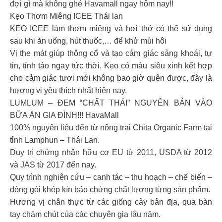
đợi gì mà không ghé Havamall ngay hôm nay!!
Kẹo Thơm Miêng ICEE Thái lan
KẸO ICEE làm thơm miệng và hơi thở có thể sử dụng
sau khi ăn uống, hút thuốc,… để khử mùi hôi
Vị the mát giúp thông cổ và tạo cảm giác sảng khoái, tự
tin, tỉnh táo ngay tức thời. Kẹo có màu siêu xinh kết hợp
cho cảm giác tươi mới không bao giờ quên được, đây là
hương vị yêu thích nhất hiện nay.
LUMLUM – ĐEM “CHẤT THÁI” NGUYÊN BẢN VÀO
BỮA ĂN GIA ĐÌNH!!! HavaMall
100% nguyên liệu đến từ nông trại Chita Organic Farm tại
tỉnh Lamphun – Thái Lan.
Duy trì chứng nhận hữu cơ EU từ 2011, USDA từ 2012
và JAS từ 2017 đến nay.
Quy trình nghiên cứu – canh tác – thu hoạch – chế biến –
đóng gói khép kín bảo chứng chất lượng từng sản phẩm.
Hương vị chân thực từ các giống cây bản địa, qua bàn
tay chăm chút của các chuyên gia lâu năm.