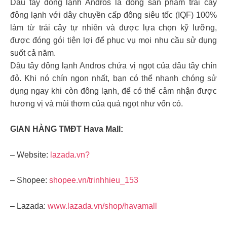
Dâu tây đông lạnh Andros là dòng sản phẩm trái cây
đông lạnh với dây chuyền cấp đông siêu tốc (IQF) 100%
làm từ trái cây tự nhiên và được lựa chọn kỹ lưỡng,
được đóng gói tiện lợi để phục vụ mọi nhu cầu sử dụng
suốt cả năm.
Dâu tây đông lạnh Andros chứa vị ngọt của dâu tây chín
đỏ. Khi nó chín ngon nhất, bạn có thể nhanh chóng sử
dụng ngay khi còn đông lạnh, để có thể cảm nhận được
hương vị và mùi thơm của quả ngọt như vốn có.
GIAN HÀNG TMĐT Hava Mall:
– Website:
lazada.vn?
– Shopee:
shopee.vn/trinhhieu_153
– Lazada:
www.lazada.vn/shop/havamall