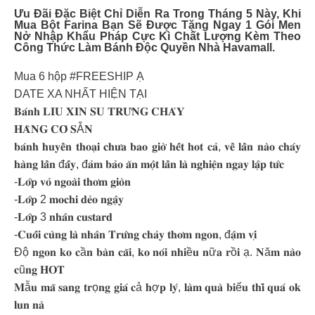
Ưu Đãi Đặc Biệt Chỉ Diễn Ra Trong Tháng 5 Này, Khi
Mua Bột Farina Bạn Sẽ Được Tặng Ngay 1 Gói Men
Nở Nhập Khẩu Pháp Cực Kì Chất Lượng Kèm Theo
Công Thức Làm Bánh Độc Quyền Nhà Havamall.
Mua 6 hộp #FREESHIP Ạ
DATE XA NHẤT HIỆN TẠI
𝐁𝐚́𝐧𝐡 𝐋𝐈𝐔 𝐗𝐈𝐍 𝐒𝐔 𝐓𝐑𝐔̛́𝐍𝐆 𝐂𝐇𝐀̉𝐘
𝐇𝐀̀𝐍𝐆 𝐂𝐎́ 𝐒Ẵ𝐍
𝐛𝐚́𝐧𝐡 𝐡𝐮𝐲𝐞̂̀𝐧 𝐭𝐡𝐨𝐚̣𝐢 𝐜𝐡𝐮̛𝐚 𝐛𝐚𝐨 𝐠𝐢𝐨̛̀ 𝐡𝐞̂́𝐭 𝐡𝐨𝐭 𝐜𝐚̉, 𝐯𝐞̂̀ 𝐥𝐚̂̀𝐧 𝐧𝐚̀𝐨 𝐜𝐡𝐚́𝐲
𝐡𝐚̀𝐧𝐠 𝐥𝐚̂̀𝐧 đ𝐚̂́𝐲, đ𝐚̉𝐦 𝐛𝐚̉𝐨 𝐚̆𝐧 𝐦𝐨̣̂𝐭 𝐥𝐚̂̀𝐧 𝐥𝐚̀ 𝐧𝐠𝐡𝐢𝐞̣̂𝐧 𝐧𝐠𝐚𝐲 𝐥𝐚̣̂𝐩 𝐭𝐮̛́𝐜
-𝐋𝐨̛́𝐩 𝐯𝐨̉ 𝐧𝐠𝐨𝐚̀𝐢 𝐭𝐡𝐨̛𝐦 𝐠𝐢𝐨̀𝐧
-𝐋𝐨̛́𝐩 2 𝐦𝐨𝐜𝐡𝐢 𝐝𝐞̉𝐨 𝐧𝐠𝐚̣̂𝐲
-𝐋𝐨̛́𝐩 3 𝐧𝐡𝐚̂𝐧 𝐜𝐮𝐬𝐭𝐚𝐫𝐝
-𝐂𝐮𝐨̂́𝐢 𝐜𝐮̀𝐧𝐠 𝐥𝐚̀ 𝐧𝐡𝐚̂𝐧 𝐓𝐫𝐮̛́𝐧𝐠 𝐜𝐡𝐚̉𝐲 𝐭𝐡𝐨̛𝐦 𝐧𝐠𝐨𝐧, đ𝐚̣̂𝐦 𝐯𝐢̣
Độ 𝐧𝐠𝐨𝐧 𝐤𝐨 𝐜ầ𝐧 𝐛𝐚̀𝐧 𝐜𝐚̃𝐢, 𝐤𝐨 𝐧𝐨́𝐢 𝐧𝐡𝐢ề𝐮 𝐧ữ𝐚 𝐫ồ𝐢 ạ. 𝐍ă𝐦 𝐧𝐚̀𝐨
𝐜ũ𝐧𝐠 𝐇𝐎𝐓
𝐌ẫ𝐮 𝐦𝐚̃ 𝐬𝐚𝐧𝐠 𝐭𝐫ọ𝐧𝐠 𝐠𝐢𝐚́ 𝐜ả 𝐡ợ𝐩 𝐥𝐲́, 𝐥𝐚̀𝐦 𝐪𝐮𝐚̀ 𝐛𝐢ế𝐮 𝐭𝐡𝐢̀ 𝐪𝐮𝐚́ 𝐨𝐤
𝐥𝐮𝐧 𝐧𝐚̀