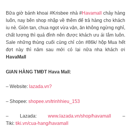
Bữa giờ bánh khoai #Krisbee nhà #
Havamall
cháy hàng
luôn, nay bên shop nhập về thêm để trả hàng cho khách
iu nè. Giòn tan, chua ngọt vừa vặn, ăn không ngừng nghỉ,
chất lượng thì quá đỉnh nên được khách ưu ái lắm luôn.
Sale những thùng cuối cùng chỉ còn #86k/ hộp Mua hết
đợt này thì năm sau mới có lại nữa nha khách ơi
HavaMall
GIAN HÀNG TMĐT Hava Mall:
– Website:
lazada.vn?
– Shopee:
shopee.vn/trinhhieu_153
– Lazada:
www.lazada.vn/shop/havamall
–
Tiki:
tiki.vn/cua-hang/havamall