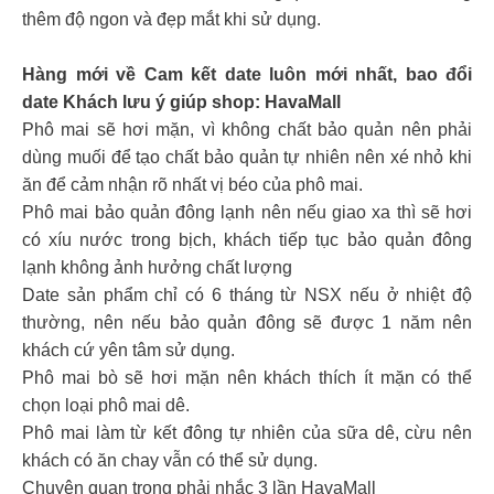
thêm độ ngon và đẹp mắt khi sử dụng.
Hàng mới về Cam kết date luôn mới nhất, bao đổi
date Khách lưu ý giúp shop: HavaMall
Phô mai sẽ hơi mặn, vì không chất bảo quản nên phải
dùng muối để tạo chất bảo quản tự nhiên nên xé nhỏ khi
ăn để cảm nhận rõ nhất vị béo của phô mai.
Phô mai bảo quản đông lạnh nên nếu giao xa thì sẽ hơi
có xíu nước trong bịch, khách tiếp tục bảo quản đông
lạnh không ảnh hưởng chất lượng
Date sản phẩm chỉ có 6 tháng từ NSX nếu ở nhiệt độ
thường, nên nếu bảo quản đông sẽ được 1 năm nên
khách cứ yên tâm sử dụng.
Phô mai bò sẽ hơi mặn nên khách thích ít mặn có thể
chọn loại phô mai dê.
Phô mai làm từ kết đông tự nhiên của sữa dê, cừu nên
khách có ăn chay vẫn có thể sử dụng.
Chuyện quan trọng phải nhắc 3 lần HavaMall