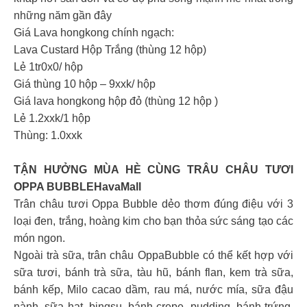
những năm gần đây
Giá Lava hongkong chính ngạch:
Lava Custard Hộp Trắng (thùng 12 hộp)
Lẻ 1tr0x0/ hộp
Giá thùng 10 hộp – 9xxk/ hộp
Giá lava hongkong hộp đỏ (thùng 12 hộp )
Lẻ 1.2xxk/1 hộp
Thùng: 1.0xxk
TẬN HƯỞNG MÙA HÈ CÙNG TRÂU CHÂU TƯƠI
OPPA BUBBLEHavaMall
Trân châu tươi Oppa Bubble dẻo thơm đúng điệu với 3
loại đen, trắng, hoàng kim cho bạn thỏa sức sáng tạo các
món ngon.
Ngoài trà sữa, trân châu OppaBubble có thể kết hợp với
sữa tươi, bánh trà sữa, tàu hũ, bánh flan, kem trà sữa,
bánh kếp, Milo cacao dầm, rau má, nước mía, sữa đậu
nành, sữa hạt, bingsu, bánh crepe, pudding, bánh trứng,