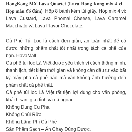
𝐇𝐨𝐧𝐠𝐊𝐨𝐧𝐠 𝐌𝐗 𝐋𝐚𝐯𝐚 𝐐𝐮𝐚𝐫𝐭𝐞𝐭 (𝐋𝐚𝐯𝐚 𝐇𝐨𝐧𝐠 𝐊𝐨𝐧𝐠 𝐦𝐢𝐱 𝟒 𝐯𝐢̣ –
𝐇𝐨̣̂𝐩 𝐦𝐚̀𝐮 đ𝐨̉ đ𝐚̣̂𝐦): Hộp 8 bánh kèm túi giấy. Hộp mix 4 vị:
Lava Custard, Lava Phomai Cheese, Lava Caramel
Macchiato và Lava Flavor Chocolate.
Cà Phê Túi Lọc là cách đơn giản, an toàn nhất để có
được những phẩm chất tốt nhất trong tách cà phê của
bạn. HavaMall
Cà phê túi lọc Là Việt được yêu thích vì cách thông minh,
thanh lịch, tiết kiệm thời gian và không cần đầu tư vào bất
kỳ máy pha cà phê nào mà vẫn không ảnh hưởng đến
phẩm chất cà phê thật.
Cà phê túi lọc Là Việt rất tiện lợi dùng cho văn phòng,
khách sạn, gia đình và dã ngoại.
Không Dụng Cụ Pha
Không Chùi Rửa
Không Lãng Phí Cà Phê
Sản Phẩm Sạch – Ăn Chay Dùng Được.