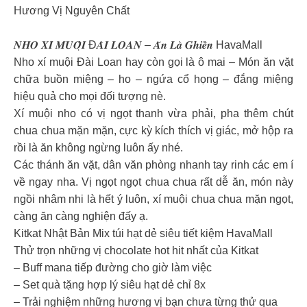
Hương Vị Nguyên Chất
𝑵𝑯𝑶 𝑿𝑰́ 𝑴𝑼𝑶̣̂𝑰 Đ𝑨̀𝑰 𝑳𝑶𝑨𝑵 – 𝑨̆𝒏 𝑳𝒂̀ 𝑮𝒉𝒊𝒆̂̀𝒏 HavaMall
Nho xí muội Đài Loan hay còn gọi là ô mai – Món ăn vặt
chữa buồn miệng – ho – ngứa cổ họng – đắng miệng
hiệu quả cho mọi đối tượng nè.
Xí muội nho có vị ngọt thanh vừa phải, pha thêm chút
chua chua mặn mặn, cực kỳ kích thích vị giác, mở hộp ra
rồi là ăn không ngừng luôn ấy nhé.
Các thánh ăn vặt, dân văn phòng nhanh tay rinh các em í
về ngay nha. Vị ngọt ngọt chua chua rất dễ ăn, món này
ngồi nhâm nhi là hết ý luôn, xí muội chua chua mặn ngọt,
càng ăn càng nghiện đấy ạ.
Kitkat Nhật Bản Mix túi hạt dẻ siêu tiết kiệm HavaMall
Thử trọn những vị chocolate hot hit nhất của Kitkat
– Buff mana tiếp đường cho giờ làm việc
– Set quà tặng hợp lý siêu hạt dẻ chỉ 8x
– Trải nghiệm những hương vị bạn chưa từng thử qua