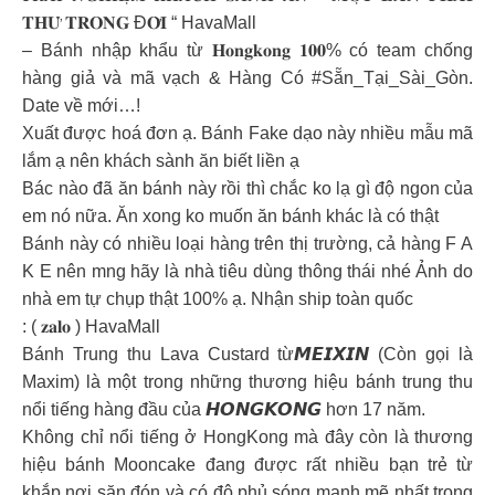
𝐓𝐇𝐔̛̉ 𝐓𝐑𝐎𝐍𝐆 Đ𝐎̛̀𝐈 “ HavaMall
– Bánh nhập khẩu từ 𝐇𝐨𝐧𝐠𝐤𝐨𝐧𝐠 𝟏𝟎𝟎% có team chống
hàng giả và mã vạch & Hàng Có #Sẵn_Tại_Sài_Gòn.
Date về mới…!
Xuất được hoá đơn ạ. Bánh Fake dạo này nhiều mẫu mã
lắm ạ nên khách sành ăn biết liền ạ
Bác nào đã ăn bánh này rồi thì chắc ko lạ gì độ ngon của
em nó nữa. Ăn xong ko muốn ăn bánh khác là có thật
Bánh này có nhiều loại hàng trên thị trường, cả hàng F A
K E nên mng hãy là nhà tiêu dùng thông thái nhé Ảnh do
nhà em tự chụp thật 100% ạ. Nhận ship toàn quốc
: ( 𝐳𝐚𝐥𝐨 ) HavaMall
Bánh Trung thu Lava Custard từ𝙈𝙀𝙄𝙓𝙄𝙉 (Còn gọi là
Maxim) là một trong những thương hiệu bánh trung thu
nổi tiếng hàng đầu của 𝙃𝙊𝙉𝙂𝙆𝙊𝙉𝙂 hơn 17 năm.
Không chỉ nổi tiếng ở HongKong mà đây còn là thương
hiệu bánh Mooncake đang được rất nhiều bạn trẻ từ
khắp nơi săn đón và có độ phủ sóng mạnh mẽ nhất trong