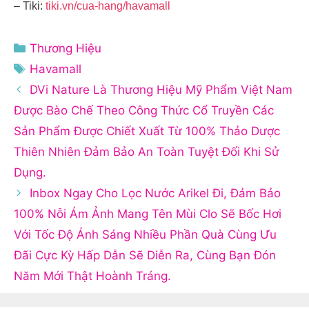
– Tiki:
tiki.vn/cua-hang/havamall
Danh
Thương Hiệu
mục
Thẻ
Havamall
DVi Nature Là Thương Hiệu Mỹ Phẩm Việt Nam
Được Bào Chế Theo Công Thức Cổ Truyền Các
Sản Phẩm Được Chiết Xuất Từ 100% Thảo Dược
Thiên Nhiên Đảm Bảo An Toàn Tuyệt Đối Khi Sử
Dụng.
Inbox Ngay Cho Lọc Nước Arikel Đi, Đảm Bảo
100% Nỗi Ám Ảnh Mang Tên Mùi Clo Sẽ Bốc Hơi
Với Tốc Độ Ánh Sáng Nhiều Phần Quà Cùng Ưu
Đãi Cực Kỳ Hấp Dẫn Sẽ Diễn Ra, Cùng Bạn Đón
Năm Mới Thật Hoành Tráng.