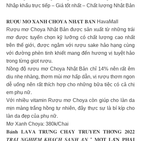
Nhập khẩu trực tiếp – Giá tốt nhất – Chất lượng Nhật Bản
𝐑𝐔̛𝐎̛̣𝐔 𝐌𝐎̛ 𝐗𝐀𝐍𝐇 𝐂𝐇𝐎𝐘𝐀 𝐍𝐇𝐀̣̂𝐓 𝐁𝐀̉𝐍 HavaMall
Rượu mơ Choya Nhật Bản được sản xuất từ những trái
mơ được tuyển chọn kỹ lưỡng có chất lượng cao nhất
trên thế giới, được ngâm với rượu sake hảo hạng cùng
với đường phèn tinh khiết mang đến hương vị tuyệt hảo
trong từng giọt rượu.
Nồng độ rượu mơ Choya Nhật Bản chỉ 14% nên rất êm
dịu nhẹ nhàng, thơm mùi mơ hấp dẫn, vị rượu thơm ngon
dễ uống nên rất thích hợp cho những bữa tiệc có cả chị
em phụ nữ.
Với nhiều vitamin Rượu mơ Choya còn giúp cho làn da
mịn màng trắng hồng tự nhiên, đây thực sự là bí kíp cho
làn da đẹp của phụ nữ.
Mơ Xanh Choya: 380k/Chai
𝐁𝐚́𝐧𝐡 𝐋𝐀𝐕𝐀 𝐓𝐑𝐔̛́𝐍𝐆 𝐂𝐇𝐀̉𝐘 𝐓𝐑𝐔𝐘𝐄̂̀𝐍 𝐓𝐇𝐎̂́𝐍𝐆 𝟐𝟎𝟐𝟐
𝑻𝑹𝑨̉𝑰 𝑵𝑮𝑯𝑰𝑬̣̂𝑴 𝑲𝑯𝑨́𝑪𝑯 𝑺𝑨̀𝑵𝑯 𝑨̆𝑵 “ 𝐌𝐎̣̂𝐓 𝐋𝐀̂̀𝐍 𝐏𝐇𝐀̀𝐈