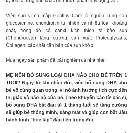
kỳ loại dị ứng nào khác như thực phẩm hay động vật.
Viên sụn vi cá mập Healthy Care là nguồn cung cấp
glucosamine, chondroitin tự nhiên và nhiều loại khoáng
chất, trong đó có canxi kích thích tế bào sụn
(Chondrocyte) tăng cường sản xuất Proteoglycans,
Collagen, các chất căn bản của sụn khớp.
Mua ngay sản phẩm để trải nghiệm cả nhà nhé!
MẸ NÊN BỔ SUNG LOẠI DHA NÀO CHO BÉ TRÊN 1
TUỔI? Ngay từ khi chào đời, việc bổ sung DHA cho
bé vô cùng quan trọng, vì nó ảnh hưởng tích cực đến
thị giác và não bộ của bé. Theo khuyến cáo từ bác sĩ,
bổ sung DHA bắt đầu từ 1 tháng tuổi sẽ tăng cường
sẽ giúp bé thông minh, sáng mắt và giúp con bắt đầu
hành trình “học tập” đầu tiên trong đời.