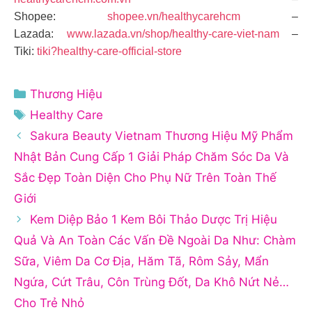
Shopee:
shopee.vn/healthycarehcm
–
Lazada:
www.lazada.vn/shop/healthy-care-viet-nam
–
Tiki:
tiki?healthy-care-official-store
Danh
Thương Hiệu
mục
Thẻ
Healthy Care
Sakura Beauty Vietnam Thương Hiệu Mỹ Phẩm
Nhật Bản Cung Cấp 1 Giải Pháp Chăm Sóc Da Và
Sắc Đẹp Toàn Diện Cho Phụ Nữ Trên Toàn Thế
Giới
Kem Diệp Bảo 1 Kem Bôi Thảo Dược Trị Hiệu
Quả Và An Toàn Các Vấn Đề Ngoài Da Như: Chàm
Sữa, Viêm Da Cơ Địa, Hăm Tã, Rôm Sảy, Mẩn
Ngứa, Cứt Trâu, Côn Trùng Đốt, Da Khô Nứt Nẻ…
Cho Trẻ Nhỏ