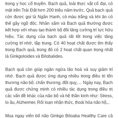
trong y học cổ truyền. Bạch quả, loài thực vật cổ đại, có
mặt trên Trái Đất hơn 200 triệu năm trước. Quả bạch quả
còn được gọi là Ngân Hạnh, có màu trắng và khi ăn có
thể gây ngộ độc. Nhân sâm và Bạch quả thường được
kết hợp với nhau tạo thành bộ đôi tăng cường trí lực hữu
hiệu. Tác dụng của bạch quả rất tốt trong việc tăng
cường trí nhớ, tập trung. Có 40 hoạt chất được tìm thấy
trong Bạch quả, trong đó có 2 hoạt chất quan trọng nhất
là Ginkgoloides và Bilobalides.
Bạch quả còn giúp ngăn ngừa lão hoá và suy giảm trí
nhớ. Bạch quả được ứng dụng nhiều trong điều trị tổn
thương não bộ: chấn thương, đột quỵ,… Ngày nay, Bạch
quả được chứng minh có nhiều tác dụng trong điều trị
các vấn đề khác của não bộ và hệ thần kinh như: Stress,
lo âu, Alzheimer, Rối loạn nhận thức, thoái hóa não hộ,..
Mua ngay viên bổ não Ginkgo Biloaba Healthy Care cả