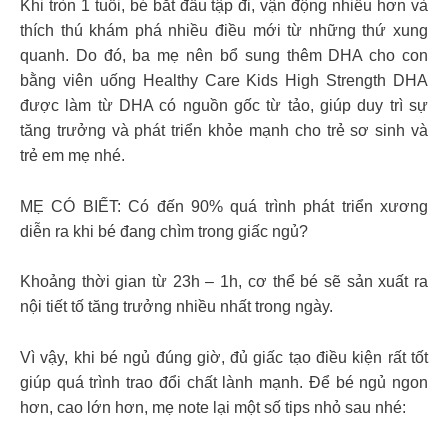
Khi tròn 1 tuổi, bé bắt đầu tập đi, vận động nhiều hơn và
thích thú khám phá nhiều điều mới từ những thứ xung
quanh. Do đó, ba mẹ nên bổ sung thêm DHA cho con
bằng viên uống Healthy Care Kids High Strength DHA
được làm từ DHA có nguồn gốc từ tảo, giúp duy trì sự
tăng trưởng và phát triển khỏe mạnh cho trẻ sơ sinh và
trẻ em mẹ nhé.
MẸ CÓ BIẾT: Có đến 90% quá trình phát triển xương
diễn ra khi bé đang chìm trong giấc ngủ?
Khoảng thời gian từ 23h – 1h, cơ thể bé sẽ sản xuất ra
nội tiết tố tăng trưởng nhiều nhất trong ngày.
Vì vậy, khi bé ngủ đúng giờ, đủ giấc tạo điều kiện rất tốt
giúp quá trình trao đổi chất lành mạnh. Để bé ngủ ngon
hơn, cao lớn hơn, mẹ note lại một số tips nhỏ sau nhé: