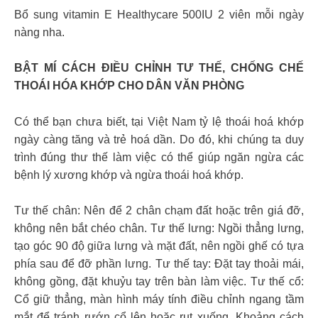
Bổ sung vitamin E Healthycare 500IU 2 viên mỗi ngày
nàng nha.
BẬT MÍ CÁCH ĐIỀU CHỈNH TƯ THẾ, CHỐNG CHẾ
THOÁI HÓA KHỚP CHO DÂN VĂN PHÒNG
Có thể bạn chưa biết, tại Việt Nam tỷ lệ thoái hoá khớp
ngày càng tăng và trẻ hoá dần. Do đó, khi chúng ta duy
trình đúng thư thế làm việc có thể giúp ngăn ngừa các
bệnh lý xương khớp và ngừa thoái hoá khớp.
Tư thế chân: Nên để 2 chân chạm đất hoặc trên giá đỡ,
không nên bắt chéo chân. Tư thế lưng: Ngồi thẳng lưng,
tạo góc 90 độ giữa lưng và mặt đất, nên ngồi ghế có tựa
phía sau để đỡ phần lưng. Tư thế tay: Đặt tay thoải mái,
không gồng, đặt khuỷu tay trên bàn làm việc. Tư thế cổ:
Cổ giữ thẳng, màn hình máy tính điều chỉnh ngang tầm
mắt để tránh rướn cổ lên hoặc rụt xuống. Khoảng cách