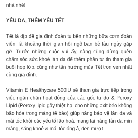
nhà nhé!
YÊU DA, THÊM YÊU TẾT
Tết là dịp để gia đình đoàn tụ bên những bữa cơm đoàn
viên, là khoảng thời gian hội ngộ bạn bè lâu ngày gặp
gỡ. Trước những cuộc vui ấy, nàng cũng đừng quên
chăm sóc sức khoẻ làn da để thêm phần tự tin tham gia
buổi họp lớp, cũng như tận hưởng mùa Tết trọn vẹn nhất
cùng gia đình.
Vitamin E Healthycare 500IU sẽ tham gia trực tiếp trong
việc ngăn chặn hoạt động của các gốc tự do & Peroxy
Lipid (Peroxy lipid gây thiệt hại cho những axit béo không
bão hòa trong màng tế bào) giúp nàng bảo vệ làn da và
mái tóc khỏi các yếu tố lão hoá, mang lại nàng làn da mịn
màng, sáng khoẻ & mái tóc óng ả, đen mượt.