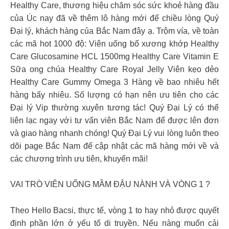
Healthy Care, thương hiệu chăm sóc sức khoẻ hàng đầu
của Úc nay đã về thêm lô hàng mới để chiều lòng Quý
Đại lý, khách hàng của Bắc Nam đây ạ. Trộm vía, về toàn
các mã hot 1000 độ: Viên uống bổ xương khớp Healthy
Care Glucosamine HCL 1500mg Healthy Care Vitamin E
Sữa ong chúa Healthy Care Royal Jelly Viên kẹo dẻo
Healthy Care Gummy Omega 3 Hàng về bao nhiêu hết
hàng bấy nhiêu. Số lượng có hạn nên ưu tiên cho các
Đại lý Vip thường xuyên tương tác! Quý Đại Lý có thể
liên lạc ngay với tư vấn viên Bắc Nam để được lên đơn
và giao hàng nhanh chóng! Quý Đại Lý vui lòng luôn theo
dõi page Bắc Nam để cập nhật các mã hàng mới về và
các chương trình ưu tiên, khuyến mãi!
VAI TRÒ VIÊN UỐNG MẦM ĐẬU NÀNH VÀ VÒNG 1 ?
Theo Hello Bacsi, thực tế, vòng 1 to hay nhỏ được quyết
định phần lớn ở yếu tố di truyền. Nếu nàng muốn cải