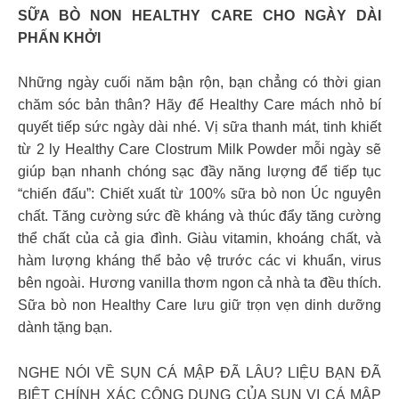
SỮA BÒ NON HEALTHY CARE CHO NGÀY DÀI
PHẤN KHỞI
Những ngày cuối năm bận rộn, bạn chẳng có thời gian
chăm sóc bản thân? Hãy để Healthy Care mách nhỏ bí
quyết tiếp sức ngày dài nhé. Vị sữa thanh mát, tinh khiết
từ 2 ly Healthy Care Clostrum Milk Powder mỗi ngày sẽ
giúp bạn nhanh chóng sạc đầy năng lượng để tiếp tục
“chiến đấu”: Chiết xuất từ 100% sữa bò non Úc nguyên
chất. Tăng cường sức đề kháng và thúc đẩy tăng cường
thể chất của cả gia đình. Giàu vitamin, khoáng chất, và
hàm lượng kháng thể bảo vệ trước các vi khuẩn, virus
bên ngoài. Hương vanilla thơm ngon cả nhà ta đều thích.
Sữa bò non Healthy Care lưu giữ trọn vẹn dinh dưỡng
dành tặng bạn.
NGHE NÓI VỀ SỤN CÁ MẬP ĐÃ LÂU? LIỆU BẠN ĐÃ
BIÊT CHÍNH XÁC CÔNG DỤNG CỦA SỤN VI CÁ MẬP