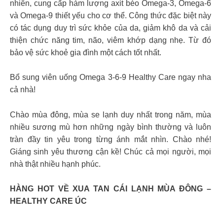
nhiên, cung cấp hàm lượng axit béo Omega-3, Omega-6
và Omega-9 thiết yếu cho cơ thể. Công thức đặc biệt này
có tác dụng duy trì sức khỏe của da, giảm khô da và cải
thiện chức năng tim, não, viêm khớp dạng nhẹ. Từ đó
bảo vệ sức khoẻ gia đình một cách tốt nhất.
Bổ sung viên uống Omega 3-6-9 Healthy Care ngay nha
cả nhà!
Chào mùa đông, mùa se lạnh duy nhất trong năm, mùa
nhiều sương mù hơn những ngày bình thường và luôn
tràn đầy tin yêu trong từng ánh mắt nhìn. Chào nhé!
Giáng sinh yêu thương cận kề! Chúc cả mọi người, mọi
nhà thật nhiều hạnh phúc.
HÀNG HOT VỀ XUA TAN CÁI LẠNH MÙA ĐÔNG –
HEALTHY CARE ÚC