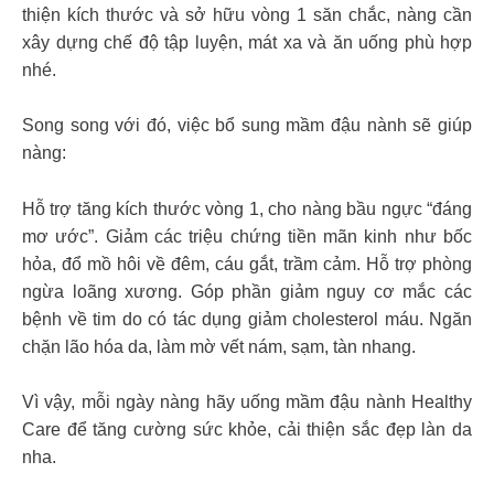
thiện kích thước và sở hữu vòng 1 săn chắc, nàng cần
xây dựng chế độ tập luyện, mát xa và ăn uống phù hợp
nhé.
Song song với đó, việc bổ sung mầm đậu nành sẽ giúp
nàng:
Hỗ trợ tăng kích thước vòng 1, cho nàng bầu ngực “đáng
mơ ước”. Giảm các triệu chứng tiền mãn kinh như bốc
hỏa, đổ mồ hôi về đêm, cáu gắt, trầm cảm. Hỗ trợ phòng
ngừa loãng xương. Góp phần giảm nguy cơ mắc các
bệnh về tim do có tác dụng giảm cholesterol máu. Ngăn
chặn lão hóa da, làm mờ vết nám, sạm, tàn nhang.
Vì vậy, mỗi ngày nàng hãy uống mầm đậu nành Healthy
Care để tăng cường sức khỏe, cải thiện sắc đẹp làn da
nha.