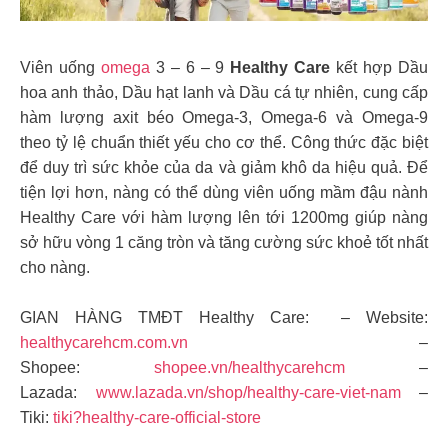
Viên uống
omega
3 – 6 – 9
Healthy Care
kết hợp Dầu
hoa anh thảo, Dầu hạt lanh và Dầu cá tự nhiên, cung cấp
hàm lượng axit béo Omega-3, Omega-6 và Omega-9
theo tỷ lệ chuẩn thiết yếu cho cơ thể. Công thức đặc biệt
để duy trì sức khỏe của da và giảm khô da hiệu quả. Để
tiện lợi hơn, nàng có thể dùng viên uống mầm đậu nành
Healthy Care với hàm lượng lên tới 1200mg giúp nàng
sở hữu vòng 1 căng tròn và tăng cường sức khoẻ tốt nhất
cho nàng.
GIAN HÀNG TMĐT Healthy Care: – Website:
healthycarehcm.com.vn
–
Shopee:
shopee.vn/healthycarehcm
–
Lazada:
www.lazada.vn/shop/healthy-care-viet-nam
–
Tiki:
tiki?healthy-care-official-store