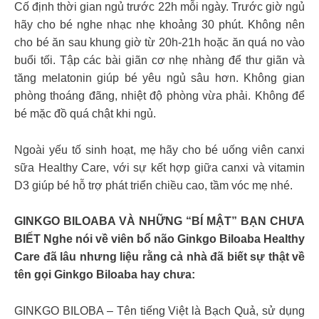
Cố định thời gian ngủ trước 22h mỗi ngày. Trước giờ ngủ
hãy cho bé nghe nhạc nhẹ khoảng 30 phút. Không nên
cho bé ăn sau khung giờ từ 20h-21h hoặc ăn quá no vào
buổi tối. Tập các bài giãn cơ nhẹ nhàng để thư giãn và
tăng melatonin giúp bé yêu ngủ sâu hơn. Không gian
phòng thoáng đãng, nhiệt độ phòng vừa phải. Không để
bé mặc đồ quá chật khi ngủ.
Ngoài yếu tố sinh hoạt, mẹ hãy cho bé uống viên canxi
sữa Healthy Care, với sự kết hợp giữa canxi và vitamin
D3 giúp bé hỗ trợ phát triển chiều cao, tầm vóc mẹ nhé.
GINKGO BILOABA VÀ NHỮNG “BÍ MẬT” BẠN CHƯA
BIẾT Nghe nói về viên bổ não Ginkgo Biloaba Healthy
Care đã lâu nhưng liệu rằng cả nhà đã biết sự thật về
tên gọi Ginkgo Biloaba hay chưa:
GINKGO BILOBA – Tên tiếng Việt là Bạch Quả, sử dụng