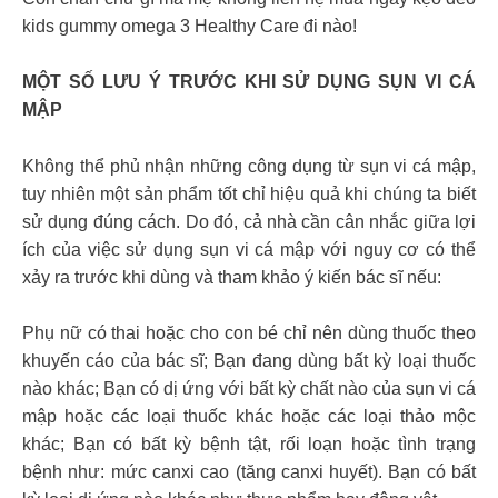
kids gummy omega 3 Healthy Care đi nào!
MỘT SỐ LƯU Ý TRƯỚC KHI SỬ DỤNG SỤN VI CÁ
MẬP
Không thể phủ nhận những công dụng từ sụn vi cá mập,
tuy nhiên một sản phẩm tốt chỉ hiệu quả khi chúng ta biết
sử dụng đúng cách. Do đó, cả nhà cần cân nhắc giữa lợi
ích của việc sử dụng sụn vi cá mập với nguy cơ có thể
xảy ra trước khi dùng và tham khảo ý kiến bác sĩ nếu:
Phụ nữ có thai hoặc cho con bé chỉ nên dùng thuốc theo
khuyến cáo của bác sĩ; Bạn đang dùng bất kỳ loại thuốc
nào khác; Bạn có dị ứng với bất kỳ chất nào của sụn vi cá
mập hoặc các loại thuốc khác hoặc các loại thảo mộc
khác; Bạn có bất kỳ bệnh tật, rối loạn hoặc tình trạng
bệnh như: mức canxi cao (tăng canxi huyết). Bạn có bất