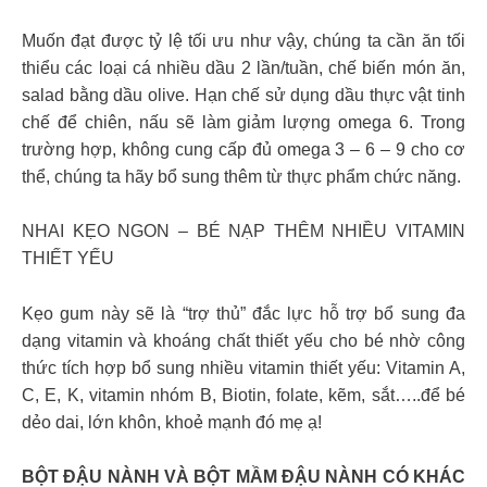
Muốn đạt được tỷ lệ tối ưu như vậy, chúng ta cần ăn tối
thiểu các loại cá nhiều dầu 2 lần/tuần, chế biến món ăn,
salad bằng dầu olive. Hạn chế sử dụng dầu thực vật tinh
chế để chiên, nấu sẽ làm giảm lượng omega 6. Trong
trường hợp, không cung cấp đủ omega 3 – 6 – 9 cho cơ
thể, chúng ta hãy bổ sung thêm từ thực phẩm chức năng.
NHAI KẸO NGON – BÉ NẠP THÊM NHIỀU VITAMIN
THIẾT YẾU
Kẹo gum này sẽ là “trợ thủ” đắc lực hỗ trợ bổ sung đa
dạng vitamin và khoáng chất thiết yếu cho bé nhờ công
thức tích hợp bổ sung nhiều vitamin thiết yếu: Vitamin A,
C, E, K, vitamin nhóm B, Biotin, folate, kẽm, sắt…..để bé
dẻo dai, lớn khôn, khoẻ mạnh đó mẹ ạ!
BỘT ĐẬU NÀNH VÀ BỘT MẦM ĐẬU NÀNH CÓ KHÁC