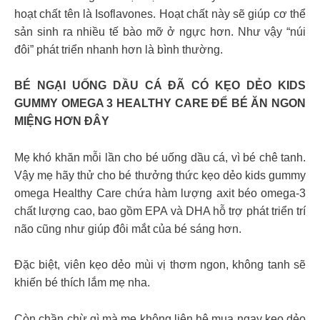
hoạt chất tên là Isoflavones. Hoạt chất này sẽ giúp cơ thể
sản sinh ra nhiều tế bào mỡ ở ngực hơn. Như vậy “núi
đôi” phát triển nhanh hơn là bình thường.
BÉ NGẠI UỐNG DẦU CÁ ĐÃ CÓ KẸO DẺO KIDS
GUMMY OMEGA 3 HEALTHY CARE ĐỂ BÉ ĂN NGON
MIỆNG HƠN ĐÂY
Mẹ khó khăn mỗi lần cho bé uống dầu cá, vì bé chê tanh.
Vậy mẹ hãy thử cho bé thưởng thức kẹo dẻo kids gummy
omega Healthy Care chứa hàm lượng axit béo omega-3
chất lượng cao, bao gồm EPA và DHA hỗ trợ phát triển trí
não cũng như giúp đôi mắt của bé sáng hơn.
Đặc biệt, viên kẹo dẻo mùi vị thơm ngon, không tanh sẽ
khiến bé thích lắm mẹ nha.
Còn chần chừ gì mà mẹ không liên hệ mua ngay kẹo dẻo