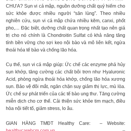
CHƯA? Sụn vi cá mập, nguồn dưỡng chất quý hiếm cho
sức khỏe được nhiều người “săn lùng”. Theo nhiều
nghiên cứu, sụn vi cá mập chứa nhiều kẽm, canxi, phốt
pho,… Đặc biệt, dưỡng chất quan trọng nhất tạo nên giá
trị cho nó chính là Chondroitin Sulfat có khả năng tăng
tính bền vững cho sợi keo nội bào và mô liên kết, ngừa
thoái hóa tế bào và chống lão hóa.
Cụ thể, sụn vi cá mập giúp: Ức chế các enzyme phá hủy
sụn khớp, tăng cường các chất bôi trơn như Hyaluronic
Acid, phòng ngừa thoái hóa khớp, chống lão hóa xương
sụn. Bảo vệ đôi mắt, ngăn chặn suy giảm thị lực, mù lòa.
Ức chế sự phát triển của các tế bào ung thư. Tăng cường
miễn dịch cho cơ thể. Cải thiện sức khỏe tim mạch, điều
hòa nội tiết tố, giảm stress, lo âu.
GIAN HÀNG TMĐT Healthy Care: – Website:
healthycarehcm.com.vn
–