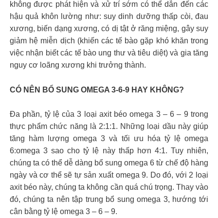
không được phát hiện và xử trí sớm có thể dẫn đến các
hậu quả khôn lường như: suy dinh dưỡng thấp còi, đau
xương, biến dạng xương, có dị tật ở răng miệng, gây suy
giảm hệ miễn dịch (khiến các tế bào gặp khó khăn trong
việc nhận biết các tế bào ung thư và tiêu diệt) và gia tăng
nguy cơ loãng xương khi trưởng thành.
CÓ NÊN BỔ SUNG OMEGA 3-6-9 HAY KHÔNG?
Đa phần, tỷ lệ của 3 loại axit béo omega 3 – 6 – 9 trong
thực phẩm chức năng là 2:1:1. Những loại dầu này giúp
tăng hàm lượng omega 3 và tối ưu hóa tỷ lệ omega
6:omega 3 sao cho tỷ lệ này thấp hơn 4:1. Tuy nhiên,
chúng ta có thể dễ dàng bổ sung omega 6 từ chế độ hàng
ngày và cơ thể sẽ tự sản xuất omega 9. Do đó, với 2 loại
axit béo này, chúng ta không cần quá chú trọng. Thay vào
đó, chúng ta nên tập trung bổ sung omega 3, hướng tới
cân bằng tỷ lệ omega 3 – 6 – 9.