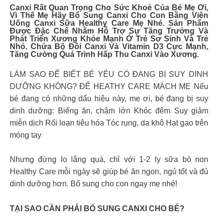
Canxi Rất Quan Trọng Cho Sức Khoẻ Của Bé Mẹ Ơi,
Vì Thế Mẹ Hãy Bổ Sung Canxi Cho Con Bằng Viên
Uống Canxi Sữa Healthy Care Mẹ Nhé. Sản Phẩm
Được Đặc Chế Nhằm Hỗ Trợ Sự Tăng Trưởng Và
Phát Triển Xương Khỏe Mạnh Ở Trẻ Sơ Sinh Và Trẻ
Nhỏ. Chứa Bộ Đôi Canxi Và Vitamin D3 Cực Mạnh,
Tăng Cường Quá Trình Hấp Thu Canxi Vào Xương.
LÀM SAO ĐỂ BIẾT BÉ YÊU CÓ ĐANG BỊ SUY DINH
DƯỠNG KHÔNG? ĐỂ HEATHY CARE MÁCH MẸ Nếu
bé đang có những dấu hiệu này, mẹ ơi, bé đang bị suy
dinh dưỡng: Biếng ăn, chậm lớn Khóc đêm Suy giảm
miễn dịch Rối loạn tiêu hóa Tóc rụng, da khô Hạt gạo trên
móng tay
Nhưng đừng lo lắng quá, chỉ với 1-2 ly sữa bò non
Healthy Care mỗi ngày sẽ giúp bé ăn ngon, ngủ tốt và đủ
dinh dưỡng hơn. Bổ sung cho con ngay mẹ nhé!
TẠI SAO CẦN PHẢI BỔ SUNG CANXI CHO BÉ?